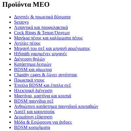
Προϊόντα MEO
Δονητές & πρωκτικά βύσματα
Sextoys
Λιπαντικά και προφυλακτικά
Cock Rings & Tenon Όρχεων
Μανίκια πέους και καλύμματα πέους
Αντλίες πέους
Μηχανή του σεξ και μηχανή αρμέγματος
HiSmith γαμημένες μηχανές
Διέγερση θηλών
Κατάστημα δεσμών
BDSM και φίμωτρα
Chastity cages & ζώνες αγνότητας
Πρωκτικά ντους
Έπιπλα BDSM και έπιπλα σεξ
Ηλεκτρική διέγερση
Μαστίγια, μαστίγια και κουπιά
BDSM παιχνίδια σεξ
Ανθρώπινο κατάστημα παιχνιδιού κουταβιών
Λατέξ και καουτσούκ
Δερμάτινη εξάρτηση
Μόδα & Εσώρουχα για άνδρες
BDSM κοσμήματα