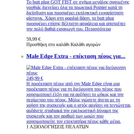
Το butt plug GOT FIST σε σχήμα μεγάλης σφιγμένης
γροθιάς διεγείρει όλα τα πρωκτικά Pointer κατά τη
διείσδυση και προσφέρει εκπληκτική ευχαρίστηση
φίστινγκ. Χάρη στη φαρδιά βάση, το butt plug
προσφέρει επίσης βέλτιστη ασφάλεια και αποτρέπει
την πολύ βαθιά εισαγωγή του.
Περισσότερα
59,99 €
Προσθήκη στο καλάθι
Καλάθι αγορών
Male Edge Extra - επέκταση πέους για...
249,99 €
Η προέκταση πέους από την Male Edge είναι μια
προέκταση πέους για τη διεύρυνση του πέους που
χρησιμοποιεί έλξη για να αυξήσει το μήκος και την
περίμετρο του πέους. Μόλις νιώσετε άνετα με τη
χρήση της συσκευής και ο ιστός αρχίσει να τεντώνεται,
αυξάνετε σταδιακά την εφελκυστική δύναμη της
συσκευής και τον αριθμό των ωρών που
χρησιμοποιείτε τον επεκτατήρα πέους κάθε μέρα.
1
ΑΞΙΟΛΟΓΉΣΕΙΣ ΠΕΛΑΤΏΝ