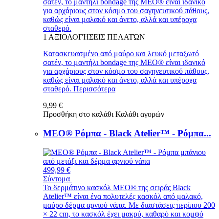
σατέν, το μαντήλι bondage της MEO® είναι ιδανικό
για αρχάριους στον κόσμο του σαγηνευτικού πάθους,
καθώς είναι μαλακό και άνετο, αλλά και υπέροχα
σταθερό.
1
ΑΞΙΟΛΟΓΉΣΕΙΣ ΠΕΛΑΤΏΝ
Κατασκευασμένο από μαύρο και λευκό μεταξωτό
σατέν, το μαντήλι bondage της MEO® είναι ιδανικό
για αρχάριους στον κόσμο του σαγηνευτικού πάθους,
καθώς είναι μαλακό και άνετο, αλλά και υπέροχα
σταθερό.
Περισσότερα
9,99 €
Προσθήκη στο καλάθι
Καλάθι αγορών
MEO® Ρόμπα - Black Atelier™ - Ρόμπα...
499,99 €
Σύντομα
Το δερμάτινο κασκόλ MEO® της σειράς Black
Atelier™ είναι ένα πολυτελές κασκόλ από μαλακό,
μαύρο δέρμα αρνιού νάπα. Με διαστάσεις περίπου 200
× 22 cm, το κασκόλ έχει μακρύ, καθαρό και κομψό