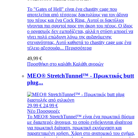
Το "Gates of Hell" είναι ένα chastity cage που
αποτελείται από τέσσερις δακτυλίους για τον άξονα
του πέους και ένα Cock Ring. Αυτοί οι δακτύλιοι
γίνονται πιο σφιχτοί προς την άκρη του πέους. Ο ίδιος
ο οργασμός δεν εμποδίζεται, αλλά η στύση μπορεί να
γίνει πολύ επώδυνη λόγω της αυξανόμενης
στεγανότητας. Αυτό καθιστά το chastity cage μας ένα
τέλειο αξεσουάρ...
Περισσότερα
49,99 €
Προσθήκη στο καλάθι
Καλάθι αγορών
MEO® StretchTunnel™ - Πρωκτικός butt
plug...
29,99 €
24,99 €
Νέο
Προσφορές
Το MEO® StretchTunnel™ είναι ένα πρωκτικό βύσμα
με διαμπερές άνοιγμα, το οποίο ενδείκνυται ιδιαίτερα
για πρωκτική διάταση, πρωκτική εκγύμναση και
παρατεταμένη χρήση. Χάρη στο ανατομικό του σχήμα,