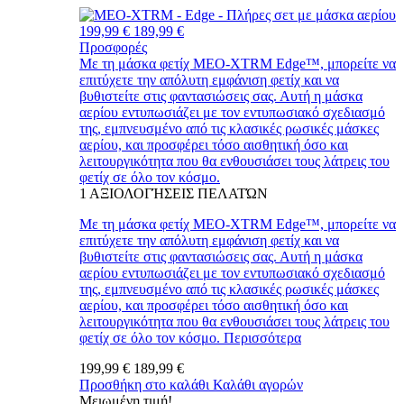
199,99 €
189,99 €
Προσφορές
Με τη μάσκα φετίχ MEO-XTRM Edge™, μπορείτε να
επιτύχετε την απόλυτη εμφάνιση φετίχ και να
βυθιστείτε στις φαντασιώσεις σας. Αυτή η μάσκα
αερίου εντυπωσιάζει με τον εντυπωσιακό σχεδιασμό
της, εμπνευσμένο από τις κλασικές ρωσικές μάσκες
αερίου, και προσφέρει τόσο αισθητική όσο και
λειτουργικότητα που θα ενθουσιάσει τους λάτρεις του
φετίχ σε όλο τον κόσμο.
1
ΑΞΙΟΛΟΓΉΣΕΙΣ ΠΕΛΑΤΏΝ
Με τη μάσκα φετίχ MEO-XTRM Edge™, μπορείτε να
επιτύχετε την απόλυτη εμφάνιση φετίχ και να
βυθιστείτε στις φαντασιώσεις σας. Αυτή η μάσκα
αερίου εντυπωσιάζει με τον εντυπωσιακό σχεδιασμό
της, εμπνευσμένο από τις κλασικές ρωσικές μάσκες
αερίου, και προσφέρει τόσο αισθητική όσο και
λειτουργικότητα που θα ενθουσιάσει τους λάτρεις του
φετίχ σε όλο τον κόσμο.
Περισσότερα
199,99 €
189,99 €
Προσθήκη στο καλάθι
Καλάθι αγορών
Μειωμένη τιμή!