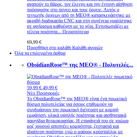
αγαπούν το βάρος, τον έλεγχο και την έντονη αίσθηση
πρόσφυσης στο όσχεο και τους όρχεις. Αυτός ο
τεντωτής όρχεων από τη MEO® κατασκευάστηκε με
ακριβή διαδικασία CNC και στη συνέχεια γυαλίστηκε
σε φινίρισμα καθρέφτη με το χέρι. Εντυπωσιάζει με
τέλεια ποιότητα...
Περισσότερα
69,99 €
Προσθήκη στο καλάθι
Καλάθι αγορών
Όλα τα επιλεγμένα άρθρα
ObsidianRose™ της MEO® - Πολυτελές...
59,99 €
49,99 €
Νέο
Προσφορές
Το ObsidianRose™ της MEO® είναι ένα πρωκτικό
βύσμα πολυτελείας για όσους επιθυμούν να
συνδυάσουν την πρωκτική διέγερση με κομψή
εμφάνιση, υλικά υψηλής ποιότητας και αισθησιακά
παιχνίδια θερμοκρασίας. Η επιφάνειά του σε χρώμα
ροζ χρυσού αποπνέει κομψότητα, ζεστασιά και
ιδιαίτερη ποιότητα, ενώ ο μαύρος κρύσταλλος με