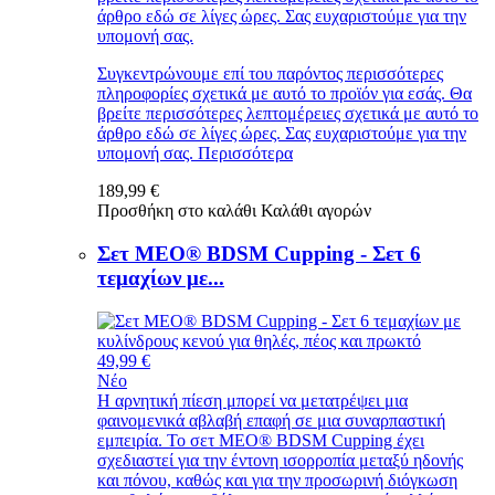
άρθρο εδώ σε λίγες ώρες. Σας ευχαριστούμε για την
υπομονή σας.
Συγκεντρώνουμε επί του παρόντος περισσότερες
πληροφορίες σχετικά με αυτό το προϊόν για εσάς. Θα
βρείτε περισσότερες λεπτομέρειες σχετικά με αυτό το
άρθρο εδώ σε λίγες ώρες. Σας ευχαριστούμε για την
υπομονή σας.
Περισσότερα
189,99 €
Προσθήκη στο καλάθι
Καλάθι αγορών
Σετ MEO® BDSM Cupping - Σετ 6
τεμαχίων με...
49,99 €
Νέο
Η αρνητική πίεση μπορεί να μετατρέψει μια
φαινομενικά αβλαβή επαφή σε μια συναρπαστική
εμπειρία. Το σετ MEO® BDSM Cupping έχει
σχεδιαστεί για την έντονη ισορροπία μεταξύ ηδονής
και πόνου, καθώς και για την προσωρινή διόγκωση