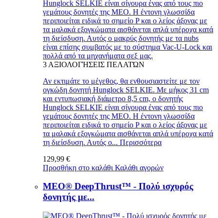
Hunglock SELKIE είναι σίγουρα ένας από τους πιο
γεμάτους δονητές της MEO. Η έντονη γλωσσίδα
περιποιείται ειδικά το σημείο P και ο λείος άξονας με
τα μαλακά εξογκώματα αισθάνεται απλά υπέροχα κατά
τη διείσδυση. Αυτός ο μακρύς δονητής με τα nubs
είναι επίσης συμβατός με το σύστημα Vac-U-Lock και
πολλά από τα μηχανήματα σεξ μας.
3
ΑΞΙΟΛΟΓΉΣΕΙΣ ΠΕΛΑΤΏΝ
Αν εκτιμάτε το μέγεθος, θα ενθουσιαστείτε με τον
ογκώδη δονητή Hunglock SELKIE. Με μήκος 31 cm
και εντυπωσιακή διάμετρο 8,5 cm, ο δονητής
Hunglock SELKIE είναι σίγουρα ένας από τους πιο
γεμάτους δονητές της MEO. Η έντονη γλωσσίδα
περιποιείται ειδικά το σημείο P και ο λείος άξονας με
τα μαλακά εξογκώματα αισθάνεται απλά υπέροχα κατά
τη διείσδυση. Αυτός ο...
Περισσότερα
129,99 €
Προσθήκη στο καλάθι
Καλάθι αγορών
MEO® DeepThrust™ - Πολύ ισχυρός
δονητής με...