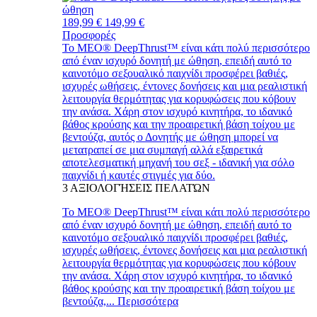
189,99 €
149,99 €
Προσφορές
Το MEO® DeepThrust™ είναι κάτι πολύ περισσότερο
από έναν ισχυρό δονητή με ώθηση, επειδή αυτό το
καινοτόμο σεξουαλικό παιχνίδι προσφέρει βαθιές,
ισχυρές ωθήσεις, έντονες δονήσεις και μια ρεαλιστική
λειτουργία θερμότητας για κορυφώσεις που κόβουν
την ανάσα. Χάρη στον ισχυρό κινητήρα, το ιδανικό
βάθος κρούσης και την προαιρετική βάση τοίχου με
βεντούζα, αυτός ο Δονητής με ώθηση μπορεί να
μετατραπεί σε μια συμπαγή αλλά εξαιρετικά
αποτελεσματική μηχανή του σεξ - ιδανική για σόλο
παιχνίδι ή καυτές στιγμές για δύο.
3
ΑΞΙΟΛΟΓΉΣΕΙΣ ΠΕΛΑΤΏΝ
Το MEO® DeepThrust™ είναι κάτι πολύ περισσότερο
από έναν ισχυρό δονητή με ώθηση, επειδή αυτό το
καινοτόμο σεξουαλικό παιχνίδι προσφέρει βαθιές,
ισχυρές ωθήσεις, έντονες δονήσεις και μια ρεαλιστική
λειτουργία θερμότητας για κορυφώσεις που κόβουν
την ανάσα. Χάρη στον ισχυρό κινητήρα, το ιδανικό
βάθος κρούσης και την προαιρετική βάση τοίχου με
βεντούζα,...
Περισσότερα