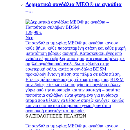
Δερματικά σανδάλια MEO® με αγκάθια
–...
129,99 €
Νέο
Τα σανδάλια τιμωρίας MEO® με αγκάθια κάνουν
κάθε βήμα, κάθε παρατεταμένη στάση και κάθε μικρή
μετατόπιση βάρους αισθητή. Κατασκευασμένες από
γνήσιο δέρμα υψηλής ποιότητας και εφοδιασμένες με
αμβλύ αγκάθια από ανοξείδωτο χάλυβα στην
εσωτερική σόλα, αυτές οι σανδάλια BDSM
προκαλούν έντονη πίεση στο πέλμα σε κάθε πίεση.
Είτε ως μέτρο πειθαρχίας, είτε ως μέρος μιας BDSM
συνεδρίας, είτε ως τελετουργία σε παιχνίδια ρόλων
γύρω από την κυριαρχία και την υποταγή – αυτά τα
παπούτσια σκλάβων είναι φτιαγμένα για κυρίαρχα
άτομα που θέλουν να θέσουν σαφείς κανόνες, καθώς
και για υποτακτικά άτομα που γνωρίζουν ότι η
ανυπακοή συνεπάγεται τιμωρία.
6
ΑΞΙΟΛΟΓΉΣΕΙΣ ΠΕΛΑΤΏΝ
Τα σανδάλια τιμωρίας MEO® με αγκάθια κάνουν