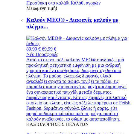
Προσθήκη στο καλάθι
Καλάθι αγορών
Μειωμένη τιμή!
Καλσόν MEO® - Διαφανές καλσόν με
πλέγμα...
89,99 €
69,99 €
Νέο
Προσφορές
Αυτό το στενό, σέξι καλσόν MEO® συνδυάζει μια
προκλητική φετιχιστική εμφάνιση με μια ανδρική
γραμμή και ένα αισθησιακό, διαφανές σχέδιο από
πλέγμα. Το μαύρο, ελαφρώς διαφανές υλικό
αγκαλιάζει σφιχτά το σώμα, τονίζει τα πόδια, τις
καμπύλες και την μπροστινή περιοχή και δημιουργεί
ένα συναρπαστικό παιχνίδι μεταξύ δέρματος,
διαφάνειας και έντασης. Είτε ως εμφανές στυλιστικό
στοιχείο σε κλαμπ, είτε ως σέξι λεπτομέρεια σε Fetish
Fashion, δερμάτινα σύνολα, ζώνες ή σορτς, είτε
φοριέται διακριτικά κάτω από τα ρούχα: αυτό το
καλσόν αναδεικνύει το σώμα με αυτοπεποίθηση.
8
ΑΞΙΟΛΟΓΉΣΕΙΣ ΠΕΛΑΤΏΝ