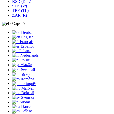
RSD (Din.)
SEK (kr)
TRY (TL)
ZAR (R)
ελληνικά
Deutsch
English
Français
Español
Italiano
Nederlands
Polski
日本語
Русский
Türkçe
Română
Português
Magyar
Bokmål
Svenska
Suomi
Dansk
Čeština