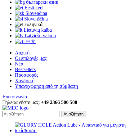
български език
Eesti keel
Slovenčina
Slovenščina
ελληνικά
Lietuvių kalba
Latviešu valoda
中文
Αρχική
Οι επιλογές μας
Νέα
Bestsellers
Προσφορές
Χονδρική
Υπαναχώρηση από τη σύμβαση
Επικοινωνία
Τηλεφωνήστε μας:
+49 2366 500 500
Αναζήτηση