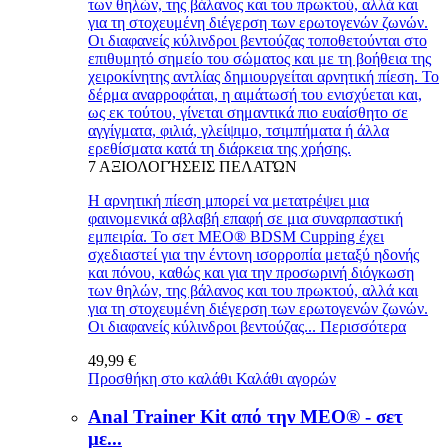
των θηλών, της βάλανος και του πρωκτού, αλλά και
για τη στοχευμένη διέγερση των ερωτογενών ζωνών.
Οι διαφανείς κύλινδροι βεντούζας τοποθετούνται στο
επιθυμητό σημείο του σώματος και με τη βοήθεια της
χειροκίνητης αντλίας δημιουργείται αρνητική πίεση. Το
δέρμα αναρροφάται, η αιμάτωσή του ενισχύεται και,
ως εκ τούτου, γίνεται σημαντικά πιο ευαίσθητο σε
αγγίγματα, φιλιά, γλείψιμο, τσιμπήματα ή άλλα
ερεθίσματα κατά τη διάρκεια της χρήσης.
7
ΑΞΙΟΛΟΓΉΣΕΙΣ ΠΕΛΑΤΏΝ
Η αρνητική πίεση μπορεί να μετατρέψει μια
φαινομενικά αβλαβή επαφή σε μια συναρπαστική
εμπειρία. Το σετ MEO® BDSM Cupping έχει
σχεδιαστεί για την έντονη ισορροπία μεταξύ ηδονής
και πόνου, καθώς και για την προσωρινή διόγκωση
των θηλών, της βάλανος και του πρωκτού, αλλά και
για τη στοχευμένη διέγερση των ερωτογενών ζωνών.
Οι διαφανείς κύλινδροι βεντούζας...
Περισσότερα
49,99 €
Προσθήκη στο καλάθι
Καλάθι αγορών
Anal Trainer Kit από την MEO® - σετ
με...