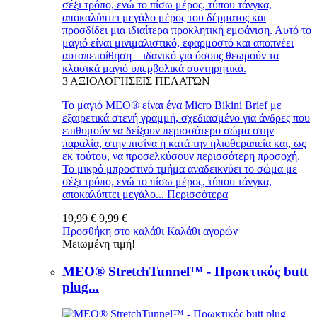
σέξι τρόπο, ενώ το πίσω μέρος, τύπου τάνγκα,
αποκαλύπτει μεγάλο μέρος του δέρματος και
προσδίδει μια ιδιαίτερα προκλητική εμφάνιση. Αυτό το
μαγιό είναι μινιμαλιστικό, εφαρμοστό και αποπνέει
αυτοπεποίθηση – ιδανικό για όσους θεωρούν τα
κλασικά μαγιό υπερβολικά συντηρητικά.
3
ΑΞΙΟΛΟΓΉΣΕΙΣ ΠΕΛΑΤΏΝ
Το μαγιό MEO® είναι ένα Micro Bikini Brief με
εξαιρετικά στενή γραμμή, σχεδιασμένο για άνδρες που
επιθυμούν να δείξουν περισσότερο σώμα στην
παραλία, στην πισίνα ή κατά την ηλιοθεραπεία και, ως
εκ τούτου, να προσελκύσουν περισσότερη προσοχή.
Το μικρό μπροστινό τμήμα αναδεικνύει το σώμα με
σέξι τρόπο, ενώ το πίσω μέρος, τύπου τάνγκα,
αποκαλύπτει μεγάλο...
Περισσότερα
19,99 €
9,99 €
Προσθήκη στο καλάθι
Καλάθι αγορών
Μειωμένη τιμή!
MEO® StretchTunnel™ - Πρωκτικός butt
plug...