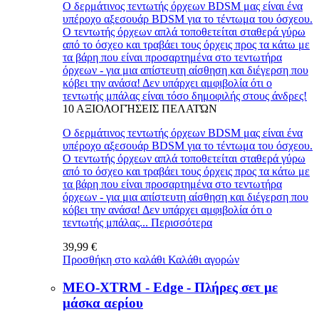
Ο δερμάτινος τεντωτής όρχεων BDSM μας είναι ένα
υπέροχο αξεσουάρ BDSM για το τέντωμα του όσχεου.
Ο τεντωτής όρχεων απλά τοποθετείται σταθερά γύρω
από το όσχεο και τραβάει τους όρχεις προς τα κάτω με
τα βάρη που είναι προσαρτημένα στο τεντωτήρα
όρχεων - για μια απίστευτη αίσθηση και διέγερση που
κόβει την ανάσα! Δεν υπάρχει αμφιβολία ότι ο
τεντωτής μπάλας είναι τόσο δημοφιλής στους άνδρες!
10
ΑΞΙΟΛΟΓΉΣΕΙΣ ΠΕΛΑΤΏΝ
Ο δερμάτινος τεντωτής όρχεων BDSM μας είναι ένα
υπέροχο αξεσουάρ BDSM για το τέντωμα του όσχεου.
Ο τεντωτής όρχεων απλά τοποθετείται σταθερά γύρω
από το όσχεο και τραβάει τους όρχεις προς τα κάτω με
τα βάρη που είναι προσαρτημένα στο τεντωτήρα
όρχεων - για μια απίστευτη αίσθηση και διέγερση που
κόβει την ανάσα! Δεν υπάρχει αμφιβολία ότι ο
τεντωτής μπάλας...
Περισσότερα
39,99 €
Προσθήκη στο καλάθι
Καλάθι αγορών
MEO-XTRM - Edge - Πλήρες σετ με
μάσκα αερίου