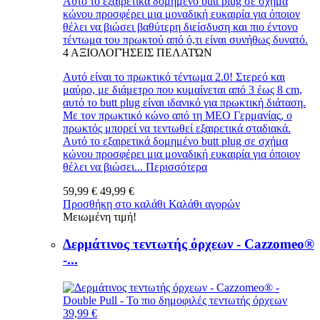
Αυτό το εξαιρετικά δομημένο butt plug σε σχήμα
κώνου προσφέρει μια μοναδική ευκαιρία για όποιον
θέλει να βιώσει βαθύτερη διείσδυση και πιο έντονο
τέντωμα του πρωκτού από ό,τι είναι συνήθως δυνατό.
4
ΑΞΙΟΛΟΓΉΣΕΙΣ ΠΕΛΑΤΏΝ
Αυτό είναι το πρωκτικό τέντωμα 2.0! Στερεό και
μαύρο, με διάμετρο που κυμαίνεται από 3 έως 8 cm,
αυτό το butt plug είναι ιδανικό για πρωκτική διάταση.
Με τον πρωκτικό κώνο από τη MEO Γερμανίας, ο
πρωκτός μπορεί να τεντωθεί εξαιρετικά σταδιακά.
Αυτό το εξαιρετικά δομημένο butt plug σε σχήμα
κώνου προσφέρει μια μοναδική ευκαιρία για όποιον
θέλει να βιώσει...
Περισσότερα
59,99 €
49,99 €
Προσθήκη στο καλάθι
Καλάθι αγορών
Μειωμένη τιμή!
Δερμάτινος τεντωτής όρχεων - Cazzomeo®
-...
39,99 €