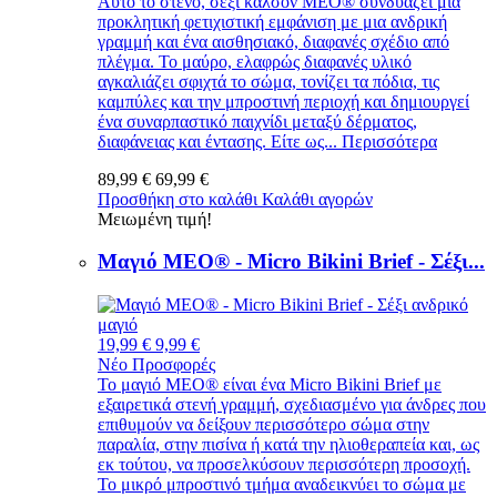
Αυτό το στενό, σέξι καλσόν MEO® συνδυάζει μια
προκλητική φετιχιστική εμφάνιση με μια ανδρική
γραμμή και ένα αισθησιακό, διαφανές σχέδιο από
πλέγμα. Το μαύρο, ελαφρώς διαφανές υλικό
αγκαλιάζει σφιχτά το σώμα, τονίζει τα πόδια, τις
καμπύλες και την μπροστινή περιοχή και δημιουργεί
ένα συναρπαστικό παιχνίδι μεταξύ δέρματος,
διαφάνειας και έντασης. Είτε ως...
Περισσότερα
89,99 €
69,99 €
Προσθήκη στο καλάθι
Καλάθι αγορών
Μειωμένη τιμή!
Μαγιό MEO® - Micro Bikini Brief - Σέξι...
19,99 €
9,99 €
Νέο
Προσφορές
Το μαγιό MEO® είναι ένα Micro Bikini Brief με
εξαιρετικά στενή γραμμή, σχεδιασμένο για άνδρες που
επιθυμούν να δείξουν περισσότερο σώμα στην
παραλία, στην πισίνα ή κατά την ηλιοθεραπεία και, ως
εκ τούτου, να προσελκύσουν περισσότερη προσοχή.
Το μικρό μπροστινό τμήμα αναδεικνύει το σώμα με