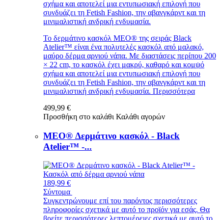
σχήμα και αποτελεί μια εντυπωσιακή επιλογή που
συνδυάζει τη Fetish Fashion, την αβανγκάρντ και τη
μινιμαλιστική ανδρική ενδυμασία.
Το δερμάτινο κασκόλ MEO® της σειράς Black
Atelier™ είναι ένα πολυτελές κασκόλ από μαλακό,
μαύρο δέρμα αρνιού νάπα. Με διαστάσεις περίπου 200
× 22 cm, το κασκόλ έχει μακρύ, καθαρό και κομψό
σχήμα και αποτελεί μια εντυπωσιακή επιλογή που
συνδυάζει τη Fetish Fashion, την αβανγκάρντ και τη
μινιμαλιστική ανδρική ενδυμασία.
Περισσότερα
499,99 €
Προσθήκη στο καλάθι
Καλάθι αγορών
MEO® Δερμάτινο κασκόλ - Black
Atelier™ -...
189,99 €
Σύντομα
Συγκεντρώνουμε επί του παρόντος περισσότερες
πληροφορίες σχετικά με αυτό το προϊόν για εσάς. Θα
βρείτε περισσότερες λεπτομέρειες σχετικά με αυτό το