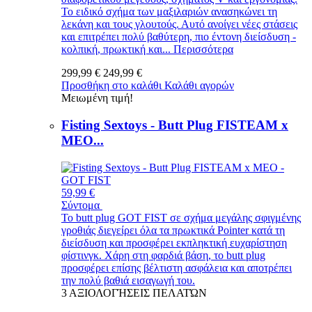
Το ειδικό σχήμα των μαξιλαριών ανασηκώνει τη
λεκάνη και τους γλουτούς. Αυτό ανοίγει νέες στάσεις
και επιτρέπει πολύ βαθύτερη, πιο έντονη διείσδυση -
κολπική, πρωκτική και...
Περισσότερα
299,99 €
249,99 €
Προσθήκη στο καλάθι
Καλάθι αγορών
Μειωμένη τιμή!
Fisting Sextoys - Butt Plug FISTEAM x
MEO...
59,99 €
Σύντομα
Το butt plug GOT FIST σε σχήμα μεγάλης σφιγμένης
γροθιάς διεγείρει όλα τα πρωκτικά Pointer κατά τη
διείσδυση και προσφέρει εκπληκτική ευχαρίστηση
φίστινγκ. Χάρη στη φαρδιά βάση, το butt plug
προσφέρει επίσης βέλτιστη ασφάλεια και αποτρέπει
την πολύ βαθιά εισαγωγή του.
3
ΑΞΙΟΛΟΓΉΣΕΙΣ ΠΕΛΑΤΏΝ