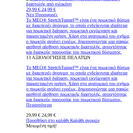
29,99 €
24,99 €
Νέο
Προσφορές
Το MEO® StretchTunnel™ είναι ένα πρωκτικό βύσμα
με διαμπερές άνοιγμα, το οποίο ενδείκνυται ιδιαίτερα
για πρωκτική διάταση, πρωκτική εκγύμναση και
παρατεταμένη χρήση. Χάρη στο ανατομικό του σχήμα,
ο πρωκτός ανοίγει ευρέως, δημιουργώντας μια σαφώς
αισθητή αίσθηση πρωκτικής διαστολής, ανοιχτότητας
και διαρκούς παρουσίας του πρωκτικού βύσματος.
13
ΑΞΙΟΛΟΓΉΣΕΙΣ ΠΕΛΑΤΏΝ
Το MEO® StretchTunnel™ είναι ένα πρωκτικό βύσμα
με διαμπερές άνοιγμα, το οποίο ενδείκνυται ιδιαίτερα
για πρωκτική διάταση, πρωκτική εκγύμναση και
παρατεταμένη χρήση. Χάρη στο ανατομικό του σχήμα,
ο πρωκτός ανοίγει ευρέως, δημιουργώντας μια σαφώς
αισθητή αίσθηση πρωκτικής διαστολής, ανοιχτότητας
και διαρκούς παρουσίας του πρωκτικού βύσματος.
Περισσότερα
29,99 €
24,99 €
Προσθήκη στο καλάθι
Καλάθι αγορών
Μειωμένη τιμή!