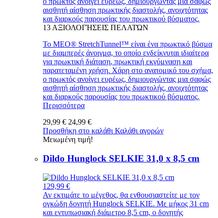
ο πρωκτός ανοίγει ευρέως, δημιουργώντας μια σαφώς
αισθητή αίσθηση πρωκτικής διαστολής, ανοιχτότητας
και διαρκούς παρουσίας του πρωκτικού βύσματος.
13
ΑΞΙΟΛΟΓΉΣΕΙΣ ΠΕΛΑΤΏΝ
Το MEO® StretchTunnel™ είναι ένα πρωκτικό βύσμα
με διαμπερές άνοιγμα, το οποίο ενδείκνυται ιδιαίτερα
για πρωκτική διάταση, πρωκτική εκγύμναση και
παρατεταμένη χρήση. Χάρη στο ανατομικό του σχήμα,
ο πρωκτός ανοίγει ευρέως, δημιουργώντας μια σαφώς
αισθητή αίσθηση πρωκτικής διαστολής, ανοιχτότητας
και διαρκούς παρουσίας του πρωκτικού βύσματος.
Περισσότερα
29,99 €
24,99 €
Προσθήκη στο καλάθι
Καλάθι αγορών
Μειωμένη τιμή!
Dildo Hunglock SELKIE 31,0 x 8,5 cm
129,99 €
Αν εκτιμάτε το μέγεθος, θα ενθουσιαστείτε με τον
ογκώδη δονητή Hunglock SELKIE. Με μήκος 31 cm
και εντυπωσιακή διάμετρο 8,5 cm, ο δονητής