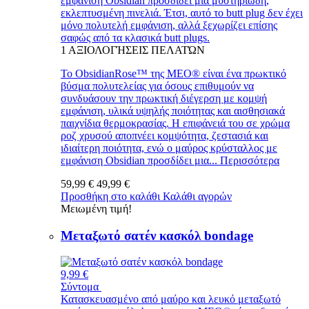
εμφάνιση Obsidian προσδίδει μια μυστηριώδη,
εκλεπτυσμένη πινελιά. Έτσι, αυτό το butt plug δεν έχει
μόνο πολυτελή εμφάνιση, αλλά ξεχωρίζει επίσης
σαφώς από τα κλασικά butt plugs.
1
ΑΞΙΟΛΟΓΉΣΕΙΣ ΠΕΛΑΤΏΝ
Το ObsidianRose™ της MEO® είναι ένα πρωκτικό
βύσμα πολυτελείας για όσους επιθυμούν να
συνδυάσουν την πρωκτική διέγερση με κομψή
εμφάνιση, υλικά υψηλής ποιότητας και αισθησιακά
παιχνίδια θερμοκρασίας. Η επιφάνειά του σε χρώμα
ροζ χρυσού αποπνέει κομψότητα, ζεστασιά και
ιδιαίτερη ποιότητα, ενώ ο μαύρος κρύσταλλος με
εμφάνιση Obsidian προσδίδει μια...
Περισσότερα
59,99 €
49,99 €
Προσθήκη στο καλάθι
Καλάθι αγορών
Μειωμένη τιμή!
Μεταξωτό σατέν κασκόλ bondage
9,99 €
Σύντομα
Κατασκευασμένο από μαύρο και λευκό μεταξωτό