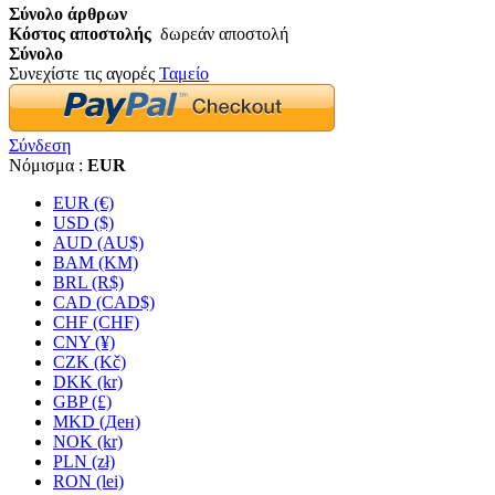
Σύνολο άρθρων
Κόστος αποστολής
δωρεάν αποστολή
Σύνολο
Συνεχίστε τις αγορές
Ταμείο
Σύνδεση
Νόμισμα :
EUR
EUR (€)
USD ($)
AUD (AU$)
BAM (KM)
BRL (R$)
CAD (CAD$)
CHF (CHF)
CNY (¥)
CZK (Kč)
DKK (kr)
GBP (£)
MKD (Ден)
NOK (kr)
PLN (zł)
RON (lei)