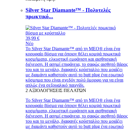
Silver Star Diamante™ - Πολυτελές
πρωκτικό...
39,99 €
Νέο
Το Silver Star Diamante™ από τη MEO® είναι ένα
κορυφαίο βύσμα για όποιον θέλει κομψά πρωκτικά
κοσμήματα, ελκυστική εμφάνιση και αισθησιακή
διέγερση. Η ασημί επιφάνεια, το σαφώς αισθητό βάρος
του και το μεγάλο, διαφανές κρύσταλλο που μοιάζει
με διαμάντι καθιστούν αυτό το butt plug ένα ερωτικό
κόσμημα που είναι σχεδόν πολύ όμορφο για να είναι
απλώς ένα σεξουαλικό παιχνίδι.
2
ΑΞΙΟΛΟΓΉΣΕΙΣ ΠΕΛΑΤΏΝ
Το Silver Star Diamante™ από τη MEO® είναι ένα
κορυφαίο βύσμα για όποιον θέλει κομψά πρωκτικά
κοσμήματα, ελκυστική εμφάνιση και αισθησιακή
διέγερση. Η ασημί επιφάνεια, το σαφώς αισθητό βάρος
του και το μεγάλο, διαφανές κρύσταλλο που μοιάζει
με διαμάντι καθιστούν αυτό το butt plug ένα ερωτικό