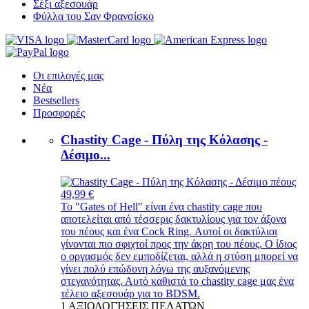
Σέξι αξεσουάρ
Φύλλα του Σαν Φρανσίσκο
Οι επιλογές μας
Νέα
Bestsellers
Προσφορές
Chastity Cage - Πύλη της Κόλασης -
Δέσιμο...
49,99 €
Το "Gates of Hell" είναι ένα chastity cage που
αποτελείται από τέσσερις δακτυλίους για τον άξονα
του πέους και ένα Cock Ring. Αυτοί οι δακτύλιοι
γίνονται πιο σφιχτοί προς την άκρη του πέους. Ο ίδιος
ο οργασμός δεν εμποδίζεται, αλλά η στύση μπορεί να
γίνει πολύ επώδυνη λόγω της αυξανόμενης
στεγανότητας. Αυτό καθιστά το chastity cage μας ένα
τέλειο αξεσουάρ για το BDSM.
1
ΑΞΙΟΛΟΓΉΣΕΙΣ ΠΕΛΑΤΏΝ