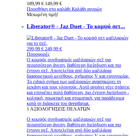
189,99 €
149,99 €
Προσθήκη στο καλάθι
Καλάθι αγορών
Μειωμένη τιμή!
Liberator® - Jaz Duet - Το κομψό σετ...
299,99 €
249,99 €
Προσφορές
Ο κομψός συνδυασμός μαξιλαριών σεξ για
περισσότερη άνεση, βαθύτερη διείσδυση και πιο
έντονο σεξ. Αποτελείται από δύο μαξιλάρια
διαφορετικού μεγέθους, σχήματος V και εργονομίας.
Το ειδικό σχήμα των μαξιλαριών ανασηκώνει τη
λεκάνη και τους γλουτούς. Αυτό ανοίγει νέες στάσεις
και επιτρέπει πολύ βαθύτερη, πιο έντονη διείσδυση -
κολπική, πρωκτική και στοματική, για παράδειγμα
κατά τη διάρκεια του deepthroat.
1
ΑΞΙΟΛΟΓΉΣΕΙΣ ΠΕΛΑΤΏΝ
Ο κομψός συνδυασμός μαξιλαριών σεξ για
περισσότερη άνεση, βαθύτερη διείσδυση και πιο
έντονο σεξ. Αποτελείται από δύο μαξιλάρια
διαφορετικού μεγέθους, σχήματος V και εργονομίας.