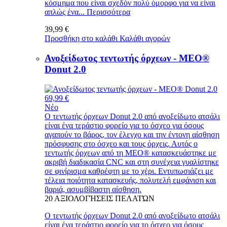
κόσμημα που είναι σχεδόν πολύ όμορφο για να είναι
απλώς ένα...
Περισσότερα
39,99 €
Προσθήκη στο καλάθι
Καλάθι αγορών
Ανοξείδωτος τεντωτής όρχεων - MEO®
Donut 2.0
69,99 €
Νέο
Ο τεντωτής όρχεων Donut 2.0 από ανοξείδωτο ατσάλι
είναι ένα τεράστιο φορείο για το όσχεο για όσους
αγαπούν το βάρος, τον έλεγχο και την έντονη αίσθηση
πρόσφυσης στο όσχεο και τους όρχεις. Αυτός ο
τεντωτής όρχεων από τη MEO® κατασκευάστηκε με
ακριβή διαδικασία CNC και στη συνέχεια γυαλίστηκε
σε φινίρισμα καθρέφτη με το χέρι. Εντυπωσιάζει με
τέλεια ποιότητα κατασκευής, πολυτελή εμφάνιση και
βαριά, ασυμβίβαστη αίσθηση.
20
ΑΞΙΟΛΟΓΉΣΕΙΣ ΠΕΛΑΤΏΝ
Ο τεντωτής όρχεων Donut 2.0 από ανοξείδωτο ατσάλι
είναι ένα τεράστιο φορείο για το όσχεο για όσους