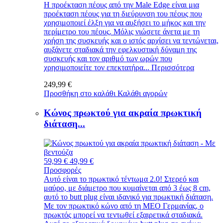
Η προέκταση πέους από την Male Edge είναι μια
προέκταση πέους για τη διεύρυνση του πέους που
χρησιμοποιεί έλξη για να αυξήσει το μήκος και την
περίμετρο του πέους. Μόλις νιώσετε άνετα με τη
χρήση της συσκευής και ο ιστός αρχίσει να τεντώνεται,
αυξάνετε σταδιακά την εφελκυστική δύναμη της
συσκευής και τον αριθμό των ωρών που
χρησιμοποιείτε τον επεκτατήρα...
Περισσότερα
249,99 €
Προσθήκη στο καλάθι
Καλάθι αγορών
Κώνος πρωκτού για ακραία πρωκτική
διάταση...
59,99 €
49,99 €
Προσφορές
Αυτό είναι το πρωκτικό τέντωμα 2.0! Στερεό και
μαύρο, με διάμετρο που κυμαίνεται από 3 έως 8 cm,
αυτό το butt plug είναι ιδανικό για πρωκτική διάταση.
Με τον πρωκτικό κώνο από τη MEO Γερμανίας, ο
πρωκτός μπορεί να τεντωθεί εξαιρετικά σταδιακά.