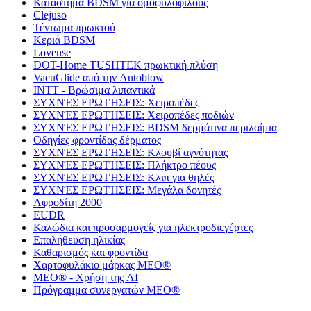
Κατάστημα BDSM για ομοφυλόφιλους
Clejuso
Τέντωμα πρωκτού
Κεριά BDSM
Lovense
DOT-Home TUSHTEK πρωκτική πλύση
VacuGlide από την Autoblow
INTT - Βρώσιμα λιπαντικά
ΣΥΧΝΈΣ ΕΡΩΤΉΣΕΙΣ: Χειροπέδες
ΣΥΧΝΈΣ ΕΡΩΤΉΣΕΙΣ: Χειροπέδες ποδιών
ΣΥΧΝΈΣ ΕΡΩΤΉΣΕΙΣ: BDSM δερμάτινα περιλαίμια
Οδηγίες φροντίδας δέρματος
ΣΥΧΝΈΣ ΕΡΩΤΉΣΕΙΣ: Κλουβί αγνότητας
ΣΥΧΝΈΣ ΕΡΩΤΉΣΕΙΣ: Πλήκτρο πέους
ΣΥΧΝΈΣ ΕΡΩΤΉΣΕΙΣ: Κλιπ για θηλές
ΣΥΧΝΈΣ ΕΡΩΤΉΣΕΙΣ: Μεγάλα δονητές
Αφροδίτη 2000
EUDR
Καλώδια και προσαρμογείς για ηλεκτροδιεγέρτες
Επαλήθευση ηλικίας
Καθαρισμός και φροντίδα
Χαρτοφυλάκιο μάρκας MEO®
MEO® - Χρήση της AI
Πρόγραμμα συνεργατών MEO®