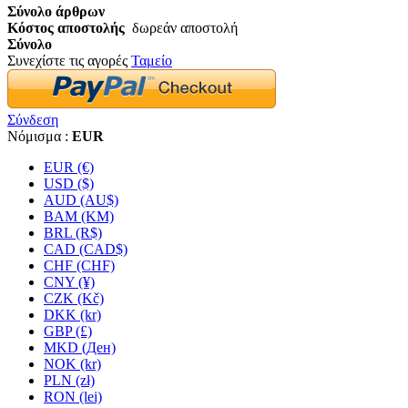
Σύνολο άρθρων
Κόστος αποστολής
δωρεάν αποστολή
Σύνολο
Συνεχίστε τις αγορές
Ταμείο
Σύνδεση
Νόμισμα :
EUR
EUR (€)
USD ($)
AUD (AU$)
BAM (KM)
BRL (R$)
CAD (CAD$)
CHF (CHF)
CNY (¥)
CZK (Kč)
DKK (kr)
GBP (£)
MKD (Ден)
NOK (kr)
PLN (zł)
RON (lei)