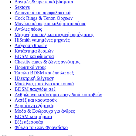
Δονητές & πρωκτικά βύσματα
Sextoys
Λιπαντικά και προφυλακτικά
Cock Rings & Tenon Όρχεων
Μανίκια πέους και καλύμματα πέους
Αντλίες πέους
Μηχανή του σεξ και μηχανή αρμέγματος
HiSmith γαμημένες μηχανές
Διέγερση θηλών
Κατάστημα δεσμών
BDSM και φίμωτρα
Chastity cages & ζώνες αγνότητας
Πρωκτικά ντους
Έπιπλα BDSM και έπιπλα σεξ
Ηλεκτρική διέγερση
Μαστίγια, μαστίγια και κουπιά
BDSM παιχνίδια σεξ
Ανθρώπινο κατάστημα παιχνιδιού κουταβιών
Λατέξ και καουτσούκ
Δερμάτινη εξάρτηση
Μόδα & Εσώρουχα για άνδρες
BDSM κοσμήματα
Σέξι αξεσουάρ
Φύλλα του Σαν Φρανσίσκο