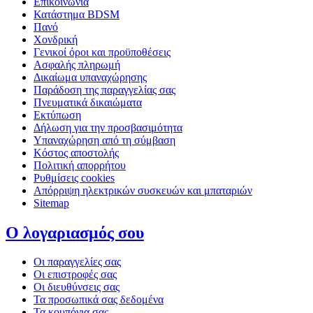
Επικοινωνία
Κατάστημα BDSM
Πανό
Χονδρική
Γενικοί όροι και προϋποθέσεις
Ασφαλής πληρωμή
Δικαίωμα υπαναχώρησης
Παράδοση της παραγγελίας σας
Πνευματικά δικαιώματα
Εκτύπωση
Δήλωση για την προσβασιμότητα
Υπαναχώρηση από τη σύμβαση
Κόστος αποστολής
Πολιτική απορρήτου
Ρυθμίσεις cookies
Απόρριψη ηλεκτρικών συσκευών και μπαταριών
Sitemap
Ο λογαριασμός σου
Οι παραγγελίες σας
Οι επιστροφές σας
Οι διευθύνσεις σας
Τα προσωπικά σας δεδομένα
Τα κουπόνια σας