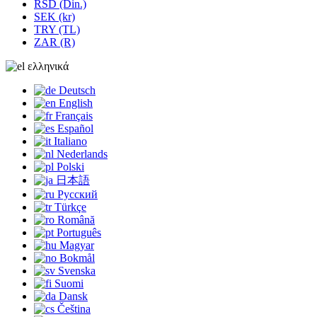
RSD (Din.)
SEK (kr)
TRY (TL)
ZAR (R)
ελληνικά
Deutsch
English
Français
Español
Italiano
Nederlands
Polski
日本語
Русский
Türkçe
Română
Português
Magyar
Bokmål
Svenska
Suomi
Dansk
Čeština