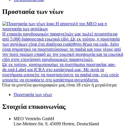
Προστασία των νέων
Η αποστολή του MEO και η
προστασία των ανηλίκων
Η εταιρεία ταχυδρομικών παραγγελιών μας πωλεί περισσότερα
από 5.000 διαφορετικά ερωτικά είδη. Ως εκ τούτου, η προστασία
των ανηλίκων είναι ένα ιδιαίτερα ευαίσθητο θέμα για εμάς, διότι
είναι σημαντικό να προστατεύσουμε τα παιδιά και τους νέους από
την πολύ πρώιμη επαφή με την ερωτική ψυχαγωγία και τα ερωτικά
είδη στην επιχείρηση ταχυδρομικών παραγγελιών.
Ως εκ τούτου, χρησιμοποιούμε τα συστήματα προστασίας age-
de.xml-Label και ICRA στο κατάστημά μας. Με αυτά τα
συστήματα μπορείτε να προστατεύσετε τα παιδιά σας, ενώ εσείς
μπορείτε να σερφάρετε στο κατάστημα ανεμπόδιστα.
Όλα τα μοντέλα φωτογραφιών μας είναι 18 ετών ή μεγαλύτερα
Προστασία των νέων
Στοιχεία επικοινωνίας
MEO Vertriebs GmbH
Lise-Meitner-Str. 9, 45699 Herten, Deutschland