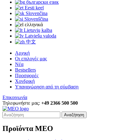
български език
Eesti keel
Slovenčina
Slovenščina
ελληνικά
Lietuvių kalba
Latviešu valoda
中文
Αρχική
Οι επιλογές μας
Νέα
Bestsellers
Προσφορές
Χονδρική
Υπαναχώρηση από τη σύμβαση
Επικοινωνία
Τηλεφωνήστε μας:
+49 2366 500 500
Αναζήτηση
Προϊόντα MEO