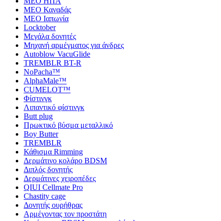
MEO ΗΠΑ
MEO Καναδάς
MEO Ιαπωνία
Locktober
Μεγάλα δονητές
Μηχανή αρμέγματος για άνδρες
Autoblow VacuGlide
TREMBLR BT-R
NoPacha™
AlphaMale™
CUMELOT™
Φίστινγκ
Λιπαντικό φίστινγκ
Butt plug
Πρωκτικό βύσμα μεταλλικό
Boy Butter
TREMBLR
Κάθισμα Rimming
Δερμάτινο κολάρο BDSM
Διπλός δονητής
Δερμάτινες χειροπέδες
QIUI Cellmate Pro
Chastity cage
Δονητής ουρήθρας
Αρμέγοντας τον προστάτη