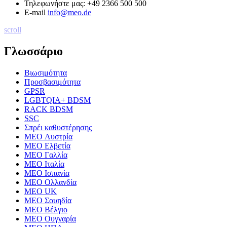
Τηλεφωνήστε μας:
+49 2366 500 500
E-mail
info@meo.de
scroll
Γλωσσάριο
Βιωσιμότητα
Προσβασιμότητα
GPSR
LGBTQIA+ BDSM
RACK BDSM
SSC
Σπρέι καθυστέρησης
MEO Αυστρία
MEO Ελβετία
MEO Γαλλία
MEO Ιταλία
MEO Ισπανία
MEO Ολλανδία
MEO UK
MEO Σουηδία
MEO Βέλγιο
MEO Ουγγαρία