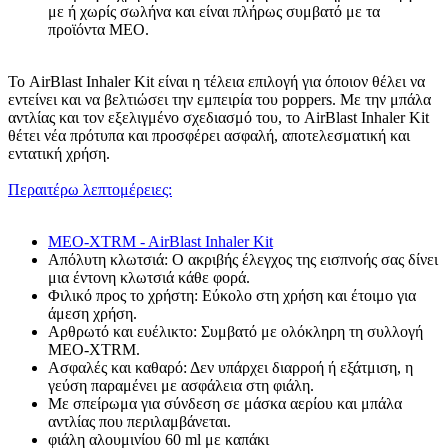
με ή χωρίς σωλήνα και είναι πλήρως συμβατό με τα
προϊόντα MEO.
Το AirBlast Inhaler Kit είναι η τέλεια επιλογή για όποιον θέλει να
εντείνει και να βελτιώσει την εμπειρία του poppers. Με την μπάλα
αντλίας και τον εξελιγμένο σχεδιασμό του, το AirBlast Inhaler Kit
θέτει νέα πρότυπα και προσφέρει ασφαλή, αποτελεσματική και
εντατική χρήση.
Περαιτέρω λεπτομέρειες:
MEO-XTRM - AirBlast Inhaler Kit
Απόλυτη κλωτσιά: Ο ακριβής έλεγχος της εισπνοής σας δίνει
μια έντονη κλωτσιά κάθε φορά.
Φιλικό προς το χρήστη: Εύκολο στη χρήση και έτοιμο για
άμεση χρήση.
Αρθρωτό και ευέλικτο: Συμβατό με ολόκληρη τη συλλογή
MEO-XTRM.
Ασφαλές και καθαρό: Δεν υπάρχει διαρροή ή εξάτμιση, η
γεύση παραμένει με ασφάλεια στη φιάλη.
Με σπείρωμα για σύνδεση σε μάσκα αερίου και μπάλα
αντλίας που περιλαμβάνεται.
φιάλη αλουμινίου 60 ml με καπάκι