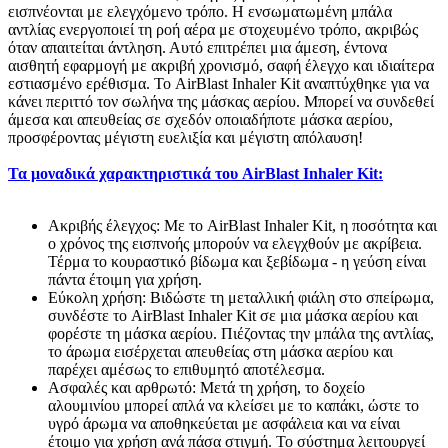
εισπνέονται με ελεγχόμενο τρόπο. Η ενσωματωμένη μπάλα
αντλίας ενεργοποιεί τη ροή αέρα με στοχευμένο τρόπο, ακριβώς
όταν απαιτείται άντληση. Αυτό επιτρέπει μια άμεση, έντονα
αισθητή εφαρμογή με ακριβή χρονισμό, σαφή έλεγχο και ιδιαίτερα
εστιασμένο ερέθισμα. Το AirBlast Inhaler Kit αναπτύχθηκε για να
κάνει περιττό τον σωλήνα της μάσκας αερίου. Μπορεί να συνδεθεί
άμεσα και απευθείας σε σχεδόν οποιαδήποτε μάσκα αερίου,
προσφέροντας μέγιστη ευελιξία και μέγιστη απόλαυση!
Τα μοναδικά χαρακτηριστικά του AirBlast Inhaler Kit:
Ακριβής έλεγχος: Με το AirBlast Inhaler Kit, η ποσότητα και
ο χρόνος της εισπνοής μπορούν να ελεγχθούν με ακρίβεια.
Τέρμα το κουραστικό βίδωμα και ξεβίδωμα - η γεύση είναι
πάντα έτοιμη για χρήση.
Εύκολη χρήση: Βιδώστε τη μεταλλική φιάλη στο σπείρωμα,
συνδέστε το AirBlast Inhaler Kit σε μια μάσκα αερίου και
φορέστε τη μάσκα αερίου. Πιέζοντας την μπάλα της αντλίας,
το άρωμα εισέρχεται απευθείας στη μάσκα αερίου και
παρέχει αμέσως το επιθυμητό αποτέλεσμα.
Ασφαλές και αρθρωτό: Μετά τη χρήση, το δοχείο
αλουμινίου μπορεί απλά να κλείσει με το καπάκι, ώστε το
υγρό άρωμα να αποθηκεύεται με ασφάλεια και να είναι
έτοιμο για χρήση ανά πάσα στιγμή. Το σύστημα λειτουργεί