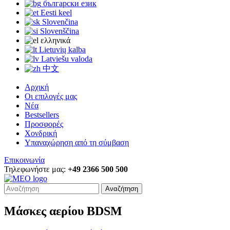
български език
Eesti keel
Slovenčina
Slovenščina
ελληνικά
Lietuvių kalba
Latviešu valoda
中文
Αρχική
Οι επιλογές μας
Νέα
Bestsellers
Προσφορές
Χονδρική
Υπαναχώρηση από τη σύμβαση
Επικοινωνία
Τηλεφωνήστε μας:
+49 2366 500 500
Αναζήτηση
Μάσκες αερίου BDSM