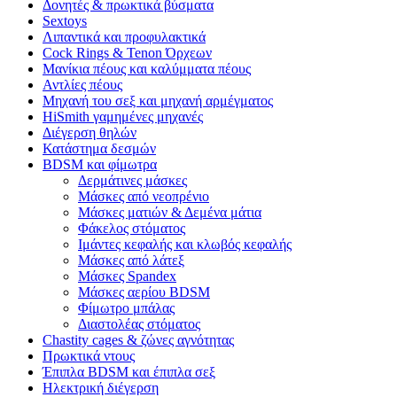
Δονητές & πρωκτικά βύσματα
Sextoys
Λιπαντικά και προφυλακτικά
Cock Rings & Tenon Όρχεων
Μανίκια πέους και καλύμματα πέους
Αντλίες πέους
Μηχανή του σεξ και μηχανή αρμέγματος
HiSmith γαμημένες μηχανές
Διέγερση θηλών
Κατάστημα δεσμών
BDSM και φίμωτρα
Δερμάτινες μάσκες
Μάσκες από νεοπρένιο
Μάσκες ματιών & Δεμένα μάτια
Φάκελος στόματος
Ιμάντες κεφαλής και κλωβός κεφαλής
Μάσκες από λάτεξ
Μάσκες Spandex
Μάσκες αερίου BDSM
Φίμωτρο μπάλας
Διαστολέας στόματος
Chastity cages & ζώνες αγνότητας
Πρωκτικά ντους
Έπιπλα BDSM και έπιπλα σεξ
Ηλεκτρική διέγερση