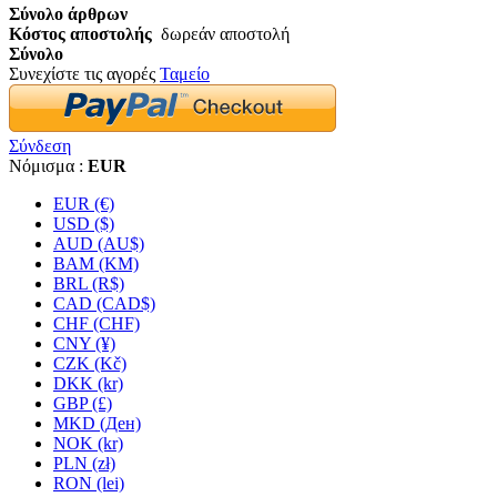
Σύνολο άρθρων
Κόστος αποστολής
δωρεάν αποστολή
Σύνολο
Συνεχίστε τις αγορές
Ταμείο
Σύνδεση
Νόμισμα :
EUR
EUR (€)
USD ($)
AUD (AU$)
BAM (KM)
BRL (R$)
CAD (CAD$)
CHF (CHF)
CNY (¥)
CZK (Kč)
DKK (kr)
GBP (£)
MKD (Ден)
NOK (kr)
PLN (zł)
RON (lei)