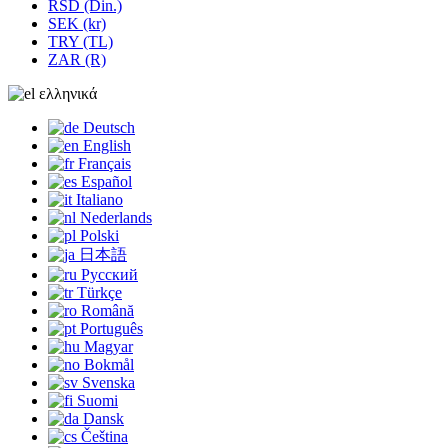
RSD (Din.)
SEK (kr)
TRY (TL)
ZAR (R)
ελληνικά
Deutsch
English
Français
Español
Italiano
Nederlands
Polski
日本語
Русский
Türkçe
Română
Português
Magyar
Bokmål
Svenska
Suomi
Dansk
Čeština