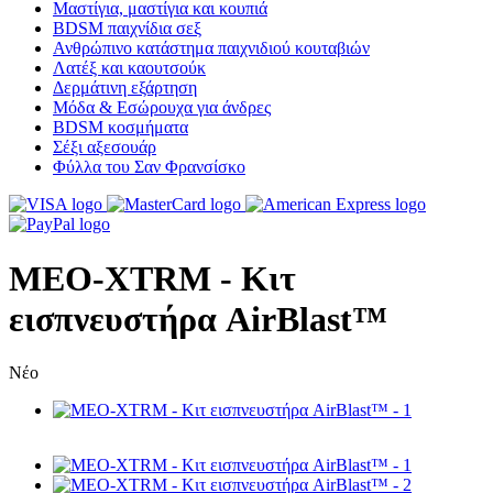
Μαστίγια, μαστίγια και κουπιά
BDSM παιχνίδια σεξ
Ανθρώπινο κατάστημα παιχνιδιού κουταβιών
Λατέξ και καουτσούκ
Δερμάτινη εξάρτηση
Μόδα & Εσώρουχα για άνδρες
BDSM κοσμήματα
Σέξι αξεσουάρ
Φύλλα του Σαν Φρανσίσκο
MEO-XTRM - Κιτ
εισπνευστήρα AirBlast™
Νέο