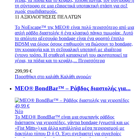
χέρια, τα πόδια και το κεφάλι, τοποθετώντας τον σύντροφο ή
τη σύντροφο σε μια εξαιρετικά υποτακτική στάση για σεξ
χωρίς συμβιβασμούς.
11
ΑΞΙΟΛΟΓΉΣΕΙΣ ΠΕΛΑΤΏΝ
Το NoEscape™ της MEO® είναι πολύ περισσότερο από μια
απλή ράβδο διαστολής ή ένα κλασικό πάγκο τιμωρίας. Αυτό
το απόλυτο αξεσουάρ bondage είναι ένα φορητό έπιπλο
BDSM για όλους όσους επιθυμούν να βιώσουν το bondage,
την κυριαρχία και τη σεξουαλική υποταγή με ιδιαίτερα
έντονο τρόπο. Η σταθερή κατασκευή του ακινητοποιεί τα
χέρια, τα πόδια και το κεφάλι,...
Περισσότερα
299,99 €
Προσθήκη στο καλάθι
Καλάθι αγορών
MEO® BondBar™ – Ράβδος διαστολής για...
49,99 €
Νέο
Το MEO® BondBar™ είναι μια συμπαγής ράβδος
διάστασης για χειροπέδες, γάντια bondage (γνωστά και ως
«Fist Mitts») και άλλα κατάλληλα μέσα περιορισμού με
δακτύλιο τύπου D ή O. Έχει σχεδιαστεί για συνεδρίες