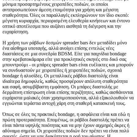
μόνιμα προσαρτημένους χειροπέδες ποδιών, οι οποίοι
αντιπροσωπεύουν άμεση ετοιμότητα για χρήση και μέγιστη
σταθερότητα. Όλες οι παραλλαγές εκπληρώνουν τον ίδιο σκοπό:
μέγιστη κυριαρχία, περιορισμένη ελευθερία κινήσεων και έντονο
οπτικό αποτέλεσμα που αυξάνει αισθητά τη διέγερση και την
ευχαρίστηση.
Η χρήση των ράβδων δεσμών spreader bars δεν μεταδίδει μόνο
ένα αίσθημα υποταγής, αλλά ανοίγει επίσης εντελώς νέες
διαστάσεις σε μια συνεδρία BDSM. Είτε για παιχνίδια bondage
στην κρεβατοκάμαρα είτε για προκλητικές σκηνές στο δικό σας
μπουντρούμι - οι μπάρες spreader bars είναι ευέλικτες και μπορούν
να συνδυαστούν με χειροπέδες ή χειροπέδες ποδιών, σχοινιά
bondage ή αλυσίδες. Οι μεταλλικές ράβδοι διαστολής είναι
ιδιαίτερα δημοφιλείς, καθώς προσφέρουν απόλυτη σταθερότητα
και σαφή, ασυμβίβαστη εμφάνιση. Οι μπάρες διαστολής με
δερμάτινη επίστρωση είναι επίσης περιζήτητες, καθώς αισθάνονται
ευχάριστα μαλακές όταν χρησιμοποιούνται, αλλά εξακολουθούν να
εγγυώνται τεράστια αντοχή χάρη στη σταθερή κατασκευή τους.
Όπως σε όλες τις πρακτικές bondage, η ασφάλεια είναι και εδώ η
πρώτη προτεραιότητα. Επομένως, οι ράβδοι διαστολής πρέπει να
είναι πάντα υψηλής ποιότητας και να μην έχουν αιχμηρές άκρες ή
αδύναμα σημεία. Οι χειροπέδες ποδιών δεν πρέπει να είναι πολύ
σφιχτές, ώστε να μην διακόπτεται η ροή του αίματος. Η