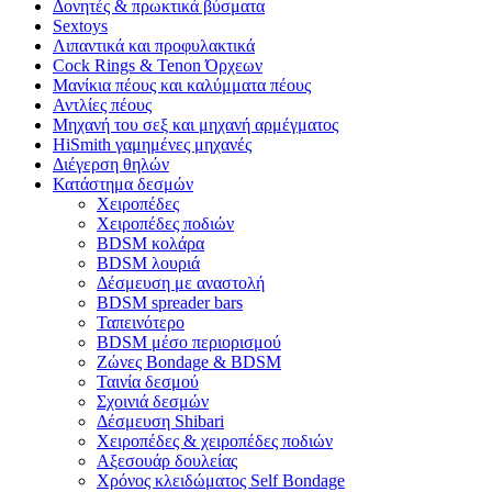
Δονητές & πρωκτικά βύσματα
Sextoys
Λιπαντικά και προφυλακτικά
Cock Rings & Tenon Όρχεων
Μανίκια πέους και καλύμματα πέους
Αντλίες πέους
Μηχανή του σεξ και μηχανή αρμέγματος
HiSmith γαμημένες μηχανές
Διέγερση θηλών
Κατάστημα δεσμών
Χειροπέδες
Χειροπέδες ποδιών
BDSM κολάρα
BDSM λουριά
Δέσμευση με αναστολή
BDSM spreader bars
Ταπεινότερο
BDSM μέσο περιορισμού
Ζώνες Bondage & BDSM
Ταινία δεσμού
Σχοινιά δεσμών
Δέσμευση Shibari
Χειροπέδες & χειροπέδες ποδιών
Αξεσουάρ δουλείας
Χρόνος κλειδώματος Self Bondage