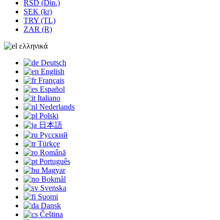
RSD (Din.)
SEK (kr)
TRY (TL)
ZAR (R)
ελληνικά
Deutsch
English
Français
Español
Italiano
Nederlands
Polski
日本語
Русский
Türkçe
Română
Português
Magyar
Bokmål
Svenska
Suomi
Dansk
Čeština