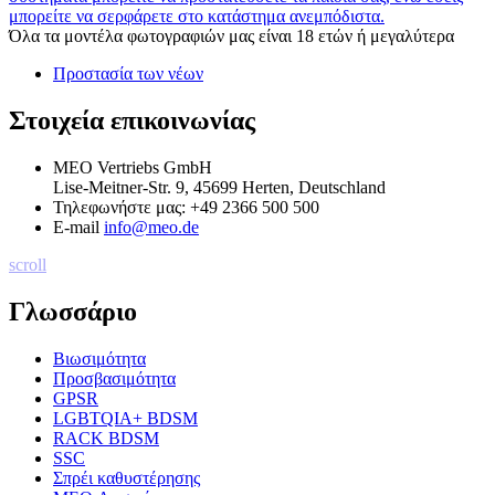
μπορείτε να σερφάρετε στο κατάστημα ανεμπόδιστα.
Όλα τα μοντέλα φωτογραφιών μας είναι 18 ετών ή μεγαλύτερα
Προστασία των νέων
Στοιχεία επικοινωνίας
MEO Vertriebs GmbH
Lise-Meitner-Str. 9, 45699 Herten, Deutschland
Τηλεφωνήστε μας:
+49 2366 500 500
E-mail
info@meo.de
scroll
Γλωσσάριο
Βιωσιμότητα
Προσβασιμότητα
GPSR
LGBTQIA+ BDSM
RACK BDSM
SSC
Σπρέι καθυστέρησης