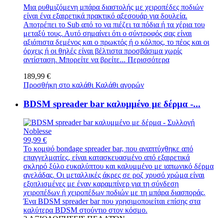
Μια ρυθμιζόμενη μπάρα διαστολής με χειροπέδες ποδιών
είναι ένα εξαιρετικά πρακτικό αξεσουάρ για δουλεία.
Αποτρέπει το Sub από το να πιέζει τα πόδια ή τα χέρια του
μεταξύ τους. Αυτό σημαίνει ότι ο σύντροφός σας είναι
αξιόπιστα δεμένος και ο πρωκτός ή ο κόλπος, το πέος και οι
όρχεις ή οι θηλές είναι βέλτιστα προσβάσιμα χωρίς
αντίσταση. Μπορείτε να βρείτε...
Περισσότερα
189,99 €
Προσθήκη στο καλάθι
Καλάθι αγορών
BDSM spreader bar καλυμμένο με δέρμα -...
99,99 €
Το κομψό bondage spreader bar, που αναπτύχθηκε από
επαγγελματίες, είναι κατασκευασμένο από εξαιρετικά
σκληρό ξύλο ευκαλύπτου και καλυμμένο με ιαπωνικό δέρμα
αγελάδας. Οι μεταλλικές άκρες σε ροζ χρυσό χρώμα είναι
εξοπλισμένες με έναν καραμπίνερ για τη σύνδεση
χειροπέδων ή χειροπέδων ποδιών με τη μπάρα διασποράς.
Ένα BDSM spreader bar που χρησιμοποιείται επίσης στα
καλύτερα BDSM στούντιο στον κόσμο.