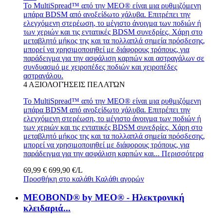
Το MultiSpread™ από την MEO® είναι μια ρυθμιζόμενη
μπάρα BDSM από ανοξείδωτο χάλυβα. Επιτρέπει την
ελεγχόμενη στερέωση, το μέγιστο άνοιγμα των ποδιών ή
των χεριών και τις εντατικές BDSM συνεδρίες. Χάρη στο
μεταβλητό μήκος της και τα πολλαπλά σημεία πρόσδεσης,
μπορεί να χρησιμοποιηθεί με διάφορους τρόπους, για
παράδειγμα για την ασφάλιση καρπών και αστραγάλων σε
συνδυασμό με χειροπέδες ποδιών και χειροπέδες
αστραγάλου.
4
ΑΞΙΟΛΟΓΉΣΕΙΣ ΠΕΛΑΤΏΝ
Το MultiSpread™ από την MEO® είναι μια ρυθμιζόμενη
μπάρα BDSM από ανοξείδωτο χάλυβα. Επιτρέπει την
ελεγχόμενη στερέωση, το μέγιστο άνοιγμα των ποδιών ή
των χεριών και τις εντατικές BDSM συνεδρίες. Χάρη στο
μεταβλητό μήκος της και τα πολλαπλά σημεία πρόσδεσης,
μπορεί να χρησιμοποιηθεί με διάφορους τρόπους, για
παράδειγμα για την ασφάλιση καρπών και...
Περισσότερα
69,99 €
699,90 €/L
Προσθήκη στο καλάθι
Καλάθι αγορών
MEOBOND® by MEO® - Ηλεκτρονική
κλειδαριά...