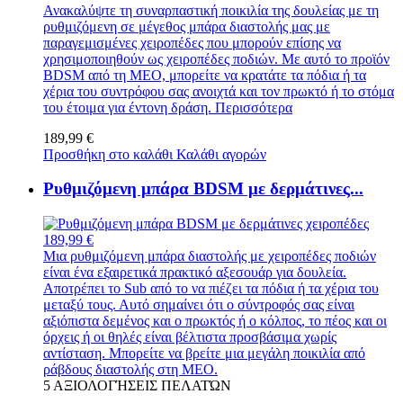
Ανακαλύψτε τη συναρπαστική ποικιλία της δουλείας με τη
ρυθμιζόμενη σε μέγεθος μπάρα διαστολής μας με
παραγεμισμένες χειροπέδες που μπορούν επίσης να
χρησιμοποιηθούν ως χειροπέδες ποδιών. Με αυτό το προϊόν
BDSM από τη MEO, μπορείτε να κρατάτε τα πόδια ή τα
χέρια του συντρόφου σας ανοιχτά και τον πρωκτό ή το στόμα
του έτοιμα για έντονη δράση.
Περισσότερα
189,99 €
Προσθήκη στο καλάθι
Καλάθι αγορών
Ρυθμιζόμενη μπάρα BDSM με δερμάτινες...
189,99 €
Μια ρυθμιζόμενη μπάρα διαστολής με χειροπέδες ποδιών
είναι ένα εξαιρετικά πρακτικό αξεσουάρ για δουλεία.
Αποτρέπει το Sub από το να πιέζει τα πόδια ή τα χέρια του
μεταξύ τους. Αυτό σημαίνει ότι ο σύντροφός σας είναι
αξιόπιστα δεμένος και ο πρωκτός ή ο κόλπος, το πέος και οι
όρχεις ή οι θηλές είναι βέλτιστα προσβάσιμα χωρίς
αντίσταση. Μπορείτε να βρείτε μια μεγάλη ποικιλία από
ράβδους διαστολής στη MEO.
5
ΑΞΙΟΛΟΓΉΣΕΙΣ ΠΕΛΑΤΏΝ