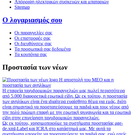
Απόρριψη ηλεκτρικών συσκευών και μπαταριών
Sitemap
Ο λογαριασμός σου
Οι παραγγελίες σας
Οι επιστροφές σας
Οι διευθύνσεις σας
Τα προσωπικά σας δεδομένα
Τα κουπόνια σας
Προστασία των νέων
Η αποστολή του MEO και η
προστασία των ανηλίκων
Η εταιρεία ταχυδρομικών παραγγελιών μας πωλεί περισσότερα
από 5.000 διαφορετικά ερωτικά είδη. Ως εκ τούτου, η προστασία
των ανηλίκων είναι ένα ιδιαίτερα ευαίσθητο θέμα για εμάς, διότι
είναι σημαντικό να προστατεύσουμε τα παιδιά και τους νέους από
την πολύ πρώιμη επαφή με την ερωτική ψυχαγωγία και τα ερωτικά
είδη στην επιχείρηση ταχυδρομικών παραγγελιών.
Ως εκ τούτου, χρησιμοποιούμε τα συστήματα προστασίας age-
de.xml-Label και ICRA στο κατάστημά μας. Με αυτά τα
συστήματα μπορείτε να προστατεύσετε τα παιδιά σας, ενώ εσείς