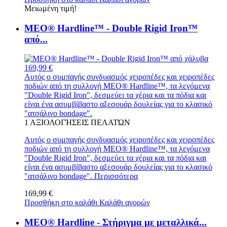
Μειωμένη τιμή!
MEO® Hardline™ - Double Rigid Iron™
από...
169,99 €
Αυτός ο συμπαγής συνδυασμός χειροπέδες και χειροπέδες
ποδιών από τη συλλογή MEO® Hardline™, τα λεγόμενα
"Double Rigid Iron", δεσμεύει τα χέρια και τα πόδια και
είναι ένα ασυμβίβαστο αξεσουάρ δουλείας για το κλασικό
"ατσάλινο bondage".
1
ΑΞΙΟΛΟΓΉΣΕΙΣ ΠΕΛΑΤΏΝ
Αυτός ο συμπαγής συνδυασμός χειροπέδες και χειροπέδες
ποδιών από τη συλλογή MEO® Hardline™, τα λεγόμενα
"Double Rigid Iron", δεσμεύει τα χέρια και τα πόδια και
είναι ένα ασυμβίβαστο αξεσουάρ δουλείας για το κλασικό
"ατσάλινο bondage".
Περισσότερα
169,99 €
Προσθήκη στο καλάθι
Καλάθι αγορών
MEO® Hardline - Στήριγμα με μεταλλικά...