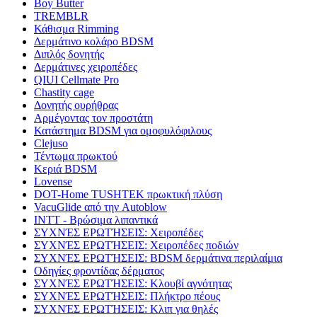
Boy Butter
TREMBLR
Κάθισμα Rimming
Δερμάτινο κολάρο BDSM
Διπλός δονητής
Δερμάτινες χειροπέδες
QIUI Cellmate Pro
Chastity cage
Δονητής ουρήθρας
Αρμέγοντας τον προστάτη
Κατάστημα BDSM για ομοφυλόφιλους
Clejuso
Τέντωμα πρωκτού
Κεριά BDSM
Lovense
DOT-Home TUSHTEK πρωκτική πλύση
VacuGlide από την Autoblow
INTT - Βρώσιμα λιπαντικά
ΣΥΧΝΈΣ ΕΡΩΤΉΣΕΙΣ: Χειροπέδες
ΣΥΧΝΈΣ ΕΡΩΤΉΣΕΙΣ: Χειροπέδες ποδιών
ΣΥΧΝΈΣ ΕΡΩΤΉΣΕΙΣ: BDSM δερμάτινα περιλαίμια
Οδηγίες φροντίδας δέρματος
ΣΥΧΝΈΣ ΕΡΩΤΉΣΕΙΣ: Κλουβί αγνότητας
ΣΥΧΝΈΣ ΕΡΩΤΉΣΕΙΣ: Πλήκτρο πέους
ΣΥΧΝΈΣ ΕΡΩΤΉΣΕΙΣ: Κλιπ για θηλές