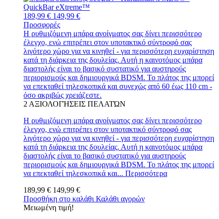
189,99 €
149,99 €
Προσφορές
Η ρυθμιζόμενη μπάρα ανοίγματος σας δίνει περισσότερο
έλεγχο, ενώ επιτρέπει στον υποτακτικό σύντροφό σας
λιγότερο χώρο για να κινηθεί - για περισσότερη ευχαρίστηση
κατά τη διάρκεια της δουλείας. Αυτή η καινοτόμος μπάρα
διαστολής είναι το βασικό συστατικό για αυστηρούς
περιορισμούς και δημιουργικά BDSM. Το πλάτος της μπορεί
να επεκταθεί τηλεσκοπικά και συνεχώς από 60 έως 110 cm -
όσο ακριβώς χρειάζεστε.
2
ΑΞΙΟΛΟΓΉΣΕΙΣ ΠΕΛΑΤΏΝ
Η ρυθμιζόμενη μπάρα ανοίγματος σας δίνει περισσότερο
έλεγχο, ενώ επιτρέπει στον υποτακτικό σύντροφό σας
λιγότερο χώρο για να κινηθεί - για περισσότερη ευχαρίστηση
κατά τη διάρκεια της δουλείας. Αυτή η καινοτόμος μπάρα
διαστολής είναι το βασικό συστατικό για αυστηρούς
περιορισμούς και δημιουργικά BDSM. Το πλάτος της μπορεί
να επεκταθεί τηλεσκοπικά και...
Περισσότερα
189,99 €
149,99 €
Προσθήκη στο καλάθι
Καλάθι αγορών
Μειωμένη τιμή!