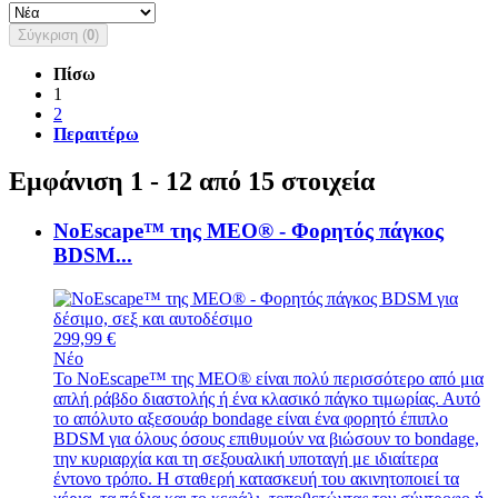
Σύγκριση (
0
)
Πίσω
1
2
Περαιτέρω
Εμφάνιση 1 - 12 από 15 στοιχεία
NoEscape™ της MEO® - Φορητός πάγκος
BDSM...
299,99 €
Νέο
Το NoEscape™ της MEO® είναι πολύ περισσότερο από μια
απλή ράβδο διαστολής ή ένα κλασικό πάγκο τιμωρίας. Αυτό
το απόλυτο αξεσουάρ bondage είναι ένα φορητό έπιπλο
BDSM για όλους όσους επιθυμούν να βιώσουν το bondage,
την κυριαρχία και τη σεξουαλική υποταγή με ιδιαίτερα
έντονο τρόπο. Η σταθερή κατασκευή του ακινητοποιεί τα