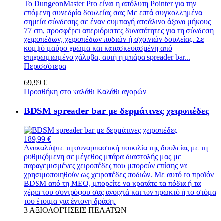
Το DungeonMaster Pro είναι η απόλυτη Pointer για την
επόμενη συνεδρία δουλείας σας Με επτά συγκολλημένα
σημεία σύνδεσης σε έναν συμπαγή ατσάλινο άξονα μήκους
77 cm, προσφέρει απεριόριστες δυνατότητες για τη σύνδεση
χειροπέδων, χειροπέδων ποδιών ή σχοινιών δουλείας. Σε
κομψό μαύρο χρώμα και κατασκευασμένη από
επιχρωμιωμένο χάλυβα, αυτή η μπάρα spreader bar...
Περισσότερα
69,99 €
Προσθήκη στο καλάθι
Καλάθι αγορών
BDSM spreader bar με δερμάτινες χειροπέδες
189,99 €
Ανακαλύψτε τη συναρπαστική ποικιλία της δουλείας με τη
ρυθμιζόμενη σε μέγεθος μπάρα διαστολής μας με
παραγεμισμένες χειροπέδες που μπορούν επίσης να
χρησιμοποιηθούν ως χειροπέδες ποδιών. Με αυτό το προϊόν
BDSM από τη MEO, μπορείτε να κρατάτε τα πόδια ή τα
χέρια του συντρόφου σας ανοιχτά και τον πρωκτό ή το στόμα
του έτοιμα για έντονη δράση.
3
ΑΞΙΟΛΟΓΉΣΕΙΣ ΠΕΛΑΤΏΝ