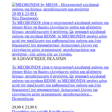
29,99 €
23,99 €
Νέο
Προσφορές
Το MEOBOND® είναι η ηλεκτρονική κλειδαριά χρόνου για
όποιον θέλει να βιώσει ελεγχόμενο χρόνο και αξιόπιστο
δέσιμο, αυτοδέσμευση ή αγνότητα. Ως ψηφιακή κλειδαριά
χρόνου για σενάρια BDSM, το MEOBOND® ανοίγει μόνο
μετά την παρέλευση του καθορισμένου χρόνου και έτσι
δημιουργεί τον αποφασιστικό, δεσμευτικό έλεγχο για
ελεγχόμενο μέσο περιορισμού, αυτοδεσμεύσεις και
αγνότητα - είτε μόνοι είτε ως ζευγάρι.
36
ΑΞΙΟΛΟΓΉΣΕΙΣ ΠΕΛΑΤΏΝ
Το MEOBOND® είναι η ηλεκτρονική κλειδαριά χρόνου για
όποιον θέλει να βιώσει ελεγχόμενο χρόνο και αξιόπιστο
δέσιμο, αυτοδέσμευση ή αγνότητα. Ως ψηφιακή κλειδαριά
χρόνου για σενάρια BDSM, το MEOBOND® ανοίγει μόνο
μετά την παρέλευση του καθορισμένου χρόνου και έτσι
δημιουργεί τον αποφασιστικό, δεσμευτικό έλεγχο για
ελεγχόμενο μέσο περιορισμού, αυτοδεσμεύσεις...
Περισσότερα
29,99 €
23,99 €
Προσθήκη στο καλάθι
Καλάθι αγορών