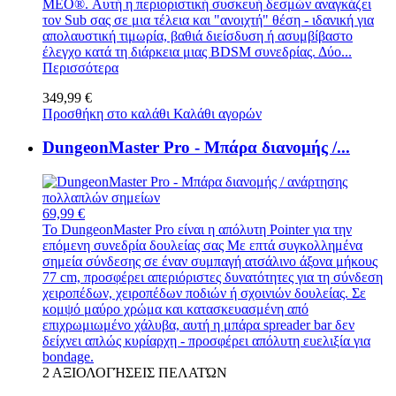
MEO®. Αυτή η περιοριστική συσκευή δεσμών αναγκάζει
τον Sub σας σε μια τέλεια και "ανοιχτή" θέση - ιδανική για
απολαυστική τιμωρία, βαθιά διείσδυση ή ασυμβίβαστο
έλεγχο κατά τη διάρκεια μιας BDSM συνεδρίας. Δύο...
Περισσότερα
349,99 €
Προσθήκη στο καλάθι
Καλάθι αγορών
DungeonMaster Pro - Μπάρα διανομής /...
69,99 €
Το DungeonMaster Pro είναι η απόλυτη Pointer για την
επόμενη συνεδρία δουλείας σας Με επτά συγκολλημένα
σημεία σύνδεσης σε έναν συμπαγή ατσάλινο άξονα μήκους
77 cm, προσφέρει απεριόριστες δυνατότητες για τη σύνδεση
χειροπέδων, χειροπέδων ποδιών ή σχοινιών δουλείας. Σε
κομψό μαύρο χρώμα και κατασκευασμένη από
επιχρωμιωμένο χάλυβα, αυτή η μπάρα spreader bar δεν
δείχνει απλώς κυρίαρχη - προσφέρει απόλυτη ευελιξία για
bondage.
2
ΑΞΙΟΛΟΓΉΣΕΙΣ ΠΕΛΑΤΏΝ