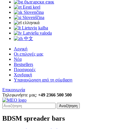
български език
Eesti keel
Slovenčina
Slovenščina
ελληνικά
Lietuvių kalba
Latviešu valoda
中文
Αρχική
Οι επιλογές μας
Νέα
Bestsellers
Προσφορές
Χονδρική
Υπαναχώρηση από τη σύμβαση
Επικοινωνία
Τηλεφωνήστε μας:
+49 2366 500 500
Αναζήτηση
BDSM spreader bars