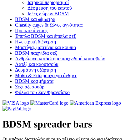
Ιατρικοί περιορισμοί
Δέσμευση του εαυτού
Ιδέες δώρων BDSM
BDSM και φίμωτρα
Chastity cages & ζώνες αγνότητας
Πρωκτικά ντους
Έπιπλα BDSM και έπιπλα σεξ
Ηλεκτρική διέγερση
Μαστίγια, μαστίγια και κουπιά
BDSM παιχνίδια σεξ
Ανθρώπινο κατάστημα παιχνιδιού κουταβιών
Λατέξ και καουτσούκ
Δερμάτινη εξάρτηση
Μόδα & Εσώρουχα για άνδρες
BDSM κοσμήματα
Σέξι αξεσουάρ
Φύλλα του Σαν Φρανσίσκο
BDSM spreader bars
Οι μπάρες διαστολής είναι το τέλειο αξεσουάρ για ιδιαίτερα