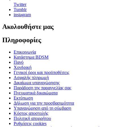
Twitter
Tumblr
instagram
Ακολουθήστε μας
Πληροφορίες
Επικοινωνία
Κατάστημα BDSM
Πανό
Χονδρική
Γενικοί όροι και προϋποθέσεις
Ασφαλής πληρωμή
Δικαίωμα υπαναχώρησης
Παράδοση της παραγγελίας σας
Πνευματικά δικαιώματα
Εκτύπωση
Δήλωση για την προσβασιμότητα
Υπαναχώρηση από τη σύμβαση
Κόστος αποστολής
Πολιτική απορρήτου
Ρυθμίσεις cookies