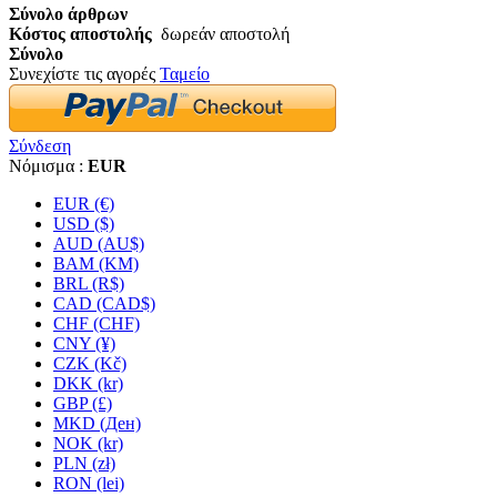
Σύνολο άρθρων
Κόστος αποστολής
δωρεάν αποστολή
Σύνολο
Συνεχίστε τις αγορές
Ταμείο
Σύνδεση
Νόμισμα :
EUR
EUR (€)
USD ($)
AUD (AU$)
BAM (KM)
BRL (R$)
CAD (CAD$)
CHF (CHF)
CNY (¥)
CZK (Kč)
DKK (kr)
GBP (£)
MKD (Ден)
NOK (kr)
PLN (zł)
RON (lei)