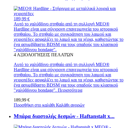
189,99 €
Αυτό το χαλύβδινο στηθαίο από τη συλλογή MEO®
Hardline είναι μια σύγχρονη επανερμηνεία του ιστορικού
στηθαίου. Το στηθαίο με συγκράτηση του λαιμού και
χειροπέδες ασφαλίζει το λαιμό και τα χέρια, καθιστώντας το
ένα ασυμβίβαστο BDSM για τους οπαδούς του κλασικού
"χαλύβδινου bondage".
4
ΑΞΙΟΛΟΓΉΣΕΙΣ ΠΕΛΑΤΏΝ
Αυτό το χαλύβδινο στηθαίο από τη συλλογή MEO®
Hardline είναι μια σύγχρονη επανερμηνεία του ιστορικού
στηθαίου. Το στηθαίο με συγκράτηση του λαιμού και
χειροπέδες ασφαλίζει το λαιμό και τα χέρια, καθιστώντας το
ένα ασυμβίβαστο BDSM για τους οπαδούς του κλασικού
"χαλύβδινου bondage".
Περισσότερα
189,99 €
Προσθήκη στο καλάθι
Καλάθι αγορών
Μπάρα διαστολής δεσμών - Haftanstalt x...