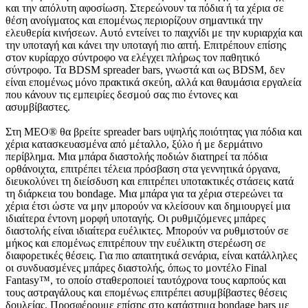
και την απόλυτη αφοσίωση. Στερεώνουν τα πόδια ή τα χέρια σε
θέση ανοίγματος και επομένως περιορίζουν σημαντικά την
ελευθερία κινήσεων. Αυτό εντείνει το παιχνίδι με την κυριαρχία και
την υποταγή και κάνει την υποταγή πιο απτή. Επιτρέπουν επίσης
στον κυρίαρχο σύντροφο να ελέγχει πλήρως τον παθητικό
σύντροφο. Τα BDSM spreader bars, γνωστά και ως BDSM, δεν
είναι επομένως μόνο πρακτικά σκεύη, αλλά και θαυμάσια εργαλεία
που κάνουν τις εμπειρίες δεσμού σας πιο έντονες και
ασυμβίβαστες.
Στη MEO® θα βρείτε spreader bars υψηλής ποιότητας για πόδια και
χέρια κατασκευασμένα από μέταλλο, ξύλο ή με δερμάτινο
περίβλημα. Μια μπάρα διαστολής ποδιών διατηρεί τα πόδια
ορθάνοιχτα, επιτρέπει τέλεια πρόσβαση στα γεννητικά όργανα,
διευκολύνει τη διείσδυση και επιτρέπει υποτακτικές στάσεις κατά
τη διάρκεια του bondage. Μια μπάρα για τα χέρια στερεώνει τα
χέρια έτσι ώστε να μην μπορούν να κλείσουν και δημιουργεί μια
ιδιαίτερα έντονη μορφή υποταγής. Οι ρυθμιζόμενες μπάρες
διαστολής είναι ιδιαίτερα ευέλικτες. Μπορούν να ρυθμιστούν σε
μήκος και επομένως επιτρέπουν την ευέλικτη στερέωση σε
διαφορετικές θέσεις. Για πιο απαιτητικά σενάρια, είναι κατάλληλες
οι συνδυασμένες μπάρες διαστολής, όπως το μοντέλο Final
Fantasy™, το οποίο σταθεροποιεί ταυτόχρονα τους καρπούς και
τους αστραγάλους και επομένως επιτρέπει ασυμβίβαστες θέσεις
δουλείας. Προσφέρουμε επίσης στο κατάστημα bondage bars με