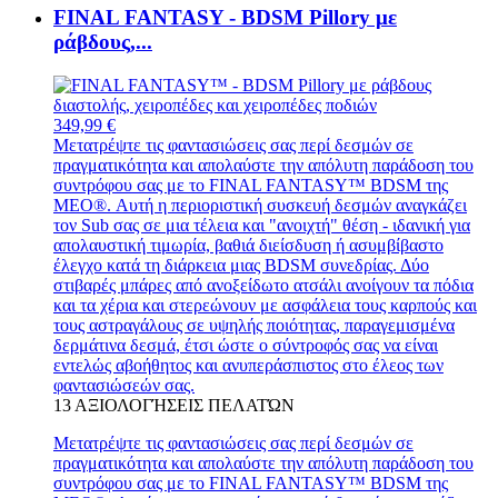
FINAL FANTASY - BDSM Pillory με
ράβδους,...
349,99 €
Μετατρέψτε τις φαντασιώσεις σας περί δεσμών σε
πραγματικότητα και απολαύστε την απόλυτη παράδοση του
συντρόφου σας με το FINAL FANTASY™ BDSM της
MEO®. Αυτή η περιοριστική συσκευή δεσμών αναγκάζει
τον Sub σας σε μια τέλεια και "ανοιχτή" θέση - ιδανική για
απολαυστική τιμωρία, βαθιά διείσδυση ή ασυμβίβαστο
έλεγχο κατά τη διάρκεια μιας BDSM συνεδρίας. Δύο
στιβαρές μπάρες από ανοξείδωτο ατσάλι ανοίγουν τα πόδια
και τα χέρια και στερεώνουν με ασφάλεια τους καρπούς και
τους αστραγάλους σε υψηλής ποιότητας, παραγεμισμένα
δερμάτινα δεσμά, έτσι ώστε ο σύντροφός σας να είναι
εντελώς αβοήθητος και ανυπεράσπιστος στο έλεος των
φαντασιώσεών σας.
13
ΑΞΙΟΛΟΓΉΣΕΙΣ ΠΕΛΑΤΏΝ
Μετατρέψτε τις φαντασιώσεις σας περί δεσμών σε
πραγματικότητα και απολαύστε την απόλυτη παράδοση του
συντρόφου σας με το FINAL FANTASY™ BDSM της