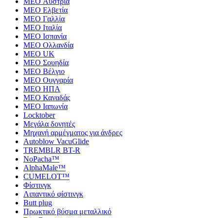
MEO Αυστρία
MEO Ελβετία
MEO Γαλλία
MEO Ιταλία
MEO Ισπανία
MEO Ολλανδία
MEO UK
MEO Σουηδία
MEO Βέλγιο
MEO Ουγγαρία
MEO ΗΠΑ
MEO Καναδάς
MEO Ιαπωνία
Locktober
Μεγάλα δονητές
Μηχανή αρμέγματος για άνδρες
Autoblow VacuGlide
TREMBLR BT-R
NoPacha™
AlphaMale™
CUMELOT™
Φίστινγκ
Λιπαντικό φίστινγκ
Butt plug
Πρωκτικό βύσμα μεταλλικό