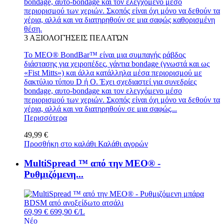
bondage, αυτο-bondage και τον ελεγχόμενο μέσο
περιορισμού των χεριών. Σκοπός είναι όχι μόνο να δεθούν τα
χέρια, αλλά και να διατηρηθούν σε μια σαφώς καθορισμένη
θέση.
3
ΑΞΙΟΛΟΓΉΣΕΙΣ ΠΕΛΑΤΏΝ
Το MEO® BondBar™ είναι μια συμπαγής ράβδος
διάστασης για χειροπέδες, γάντια bondage (γνωστά και ως
«Fist Mitts») και άλλα κατάλληλα μέσα περιορισμού με
δακτύλιο τύπου D ή O. Έχει σχεδιαστεί για συνεδρίες
bondage, αυτο-bondage και τον ελεγχόμενο μέσο
περιορισμού των χεριών. Σκοπός είναι όχι μόνο να δεθούν τα
χέρια, αλλά και να διατηρηθούν σε μια σαφώς...
Περισσότερα
49,99 €
Προσθήκη στο καλάθι
Καλάθι αγορών
MultiSpread ™ από την MEO® -
Ρυθμιζόμενη...
69,99 €
699,90 €/L
Νέο