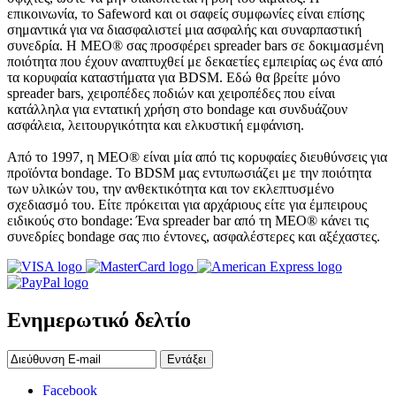
επικοινωνία, το Safeword και οι σαφείς συμφωνίες είναι επίσης
σημαντικά για να διασφαλιστεί μια ασφαλής και συναρπαστική
συνεδρία. Η MEO® σας προσφέρει spreader bars σε δοκιμασμένη
ποιότητα που έχουν αναπτυχθεί με δεκαετίες εμπειρίας ως ένα από
τα κορυφαία καταστήματα για BDSM. Εδώ θα βρείτε μόνο
spreader bars, χειροπέδες ποδιών και χειροπέδες που είναι
κατάλληλα για εντατική χρήση στο bondage και συνδυάζουν
ασφάλεια, λειτουργικότητα και ελκυστική εμφάνιση.
Από το 1997, η MEO® είναι μία από τις κορυφαίες διευθύνσεις για
προϊόντα bondage. Το BDSM μας εντυπωσιάζει με την ποιότητα
των υλικών του, την ανθεκτικότητα και τον εκλεπτυσμένο
σχεδιασμό του. Είτε πρόκειται για αρχάριους είτε για έμπειρους
ειδικούς στο bondage: Ένα spreader bar από τη MEO® κάνει τις
συνεδρίες bondage σας πιο έντονες, ασφαλέστερες και αξέχαστες.
Ενημερωτικό δελτίο
Εντάξει
Facebook