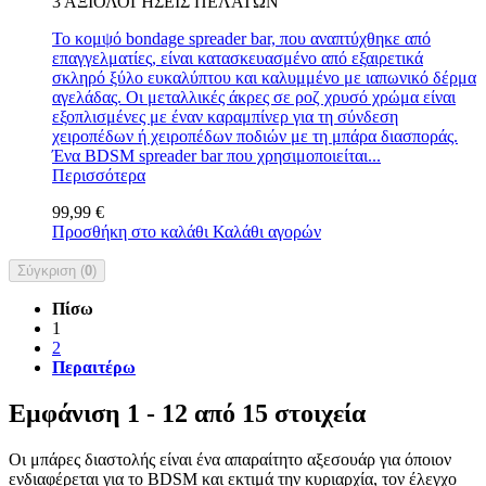
3
ΑΞΙΟΛΟΓΉΣΕΙΣ ΠΕΛΑΤΏΝ
Το κομψό bondage spreader bar, που αναπτύχθηκε από
επαγγελματίες, είναι κατασκευασμένο από εξαιρετικά
σκληρό ξύλο ευκαλύπτου και καλυμμένο με ιαπωνικό δέρμα
αγελάδας. Οι μεταλλικές άκρες σε ροζ χρυσό χρώμα είναι
εξοπλισμένες με έναν καραμπίνερ για τη σύνδεση
χειροπέδων ή χειροπέδων ποδιών με τη μπάρα διασποράς.
Ένα BDSM spreader bar που χρησιμοποιείται...
Περισσότερα
99,99 €
Προσθήκη στο καλάθι
Καλάθι αγορών
Σύγκριση (
0
)
Πίσω
1
2
Περαιτέρω
Εμφάνιση 1 - 12 από 15 στοιχεία
Οι μπάρες διαστολής είναι ένα απαραίτητο αξεσουάρ για όποιον
ενδιαφέρεται για το BDSM και εκτιμά την κυριαρχία, τον έλεγχο