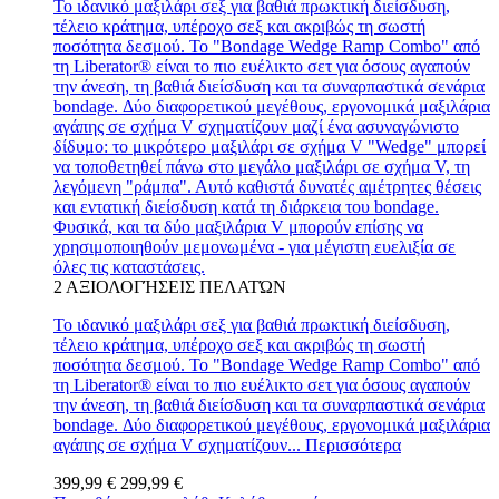
Το ιδανικό μαξιλάρι σεξ για βαθιά πρωκτική διείσδυση,
τέλειο κράτημα, υπέροχο σεξ και ακριβώς τη σωστή
ποσότητα δεσμού. Το "Bondage Wedge Ramp Combo" από
τη Liberator® είναι το πιο ευέλικτο σετ για όσους αγαπούν
την άνεση, τη βαθιά διείσδυση και τα συναρπαστικά σενάρια
bondage. Δύο διαφορετικού μεγέθους, εργονομικά μαξιλάρια
αγάπης σε σχήμα V σχηματίζουν μαζί ένα ασυναγώνιστο
δίδυμο: το μικρότερο μαξιλάρι σε σχήμα V "Wedge" μπορεί
να τοποθετηθεί πάνω στο μεγάλο μαξιλάρι σε σχήμα V, τη
λεγόμενη "ράμπα". Αυτό καθιστά δυνατές αμέτρητες θέσεις
και εντατική διείσδυση κατά τη διάρκεια του bondage.
Φυσικά, και τα δύο μαξιλάρια V μπορούν επίσης να
χρησιμοποιηθούν μεμονωμένα - για μέγιστη ευελιξία σε
όλες τις καταστάσεις.
2
ΑΞΙΟΛΟΓΉΣΕΙΣ ΠΕΛΑΤΏΝ
Το ιδανικό μαξιλάρι σεξ για βαθιά πρωκτική διείσδυση,
τέλειο κράτημα, υπέροχο σεξ και ακριβώς τη σωστή
ποσότητα δεσμού. Το "Bondage Wedge Ramp Combo" από
τη Liberator® είναι το πιο ευέλικτο σετ για όσους αγαπούν
την άνεση, τη βαθιά διείσδυση και τα συναρπαστικά σενάρια
bondage. Δύο διαφορετικού μεγέθους, εργονομικά μαξιλάρια
αγάπης σε σχήμα V σχηματίζουν...
Περισσότερα
399,99 €
299,99 €