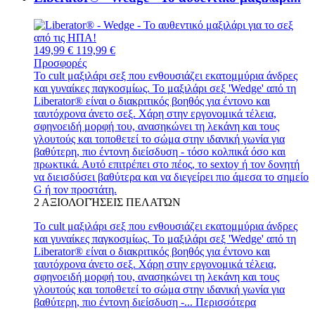
149,99 €
119,99 €
Προσφορές
Το cult μαξιλάρι σεξ που ενθουσιάζει εκατομμύρια άνδρες
και γυναίκες παγκοσμίως. Το μαξιλάρι σεξ 'Wedge' από τη
Liberator® είναι ο διακριτικός βοηθός για έντονο και
ταυτόχρονα άνετο σεξ. Χάρη στην εργονομικά τέλεια,
σφηνοειδή μορφή του, ανασηκώνει τη λεκάνη και τους
γλουτούς και τοποθετεί το σώμα στην ιδανική γωνία για
βαθύτερη, πιο έντονη διείσδυση - τόσο κολπικά όσο και
πρωκτικά. Αυτό επιτρέπει στο πέος, το sextoy ή τον δονητή
να διεισδύσει βαθύτερα και να διεγείρει πιο άμεσα το σημείο
G ή τον προστάτη.
2
ΑΞΙΟΛΟΓΉΣΕΙΣ ΠΕΛΑΤΏΝ
Το cult μαξιλάρι σεξ που ενθουσιάζει εκατομμύρια άνδρες
και γυναίκες παγκοσμίως. Το μαξιλάρι σεξ 'Wedge' από τη
Liberator® είναι ο διακριτικός βοηθός για έντονο και
ταυτόχρονα άνετο σεξ. Χάρη στην εργονομικά τέλεια,
σφηνοειδή μορφή του, ανασηκώνει τη λεκάνη και τους
γλουτούς και τοποθετεί το σώμα στην ιδανική γωνία για
βαθύτερη, πιο έντονη διείσδυση -...
Περισσότερα