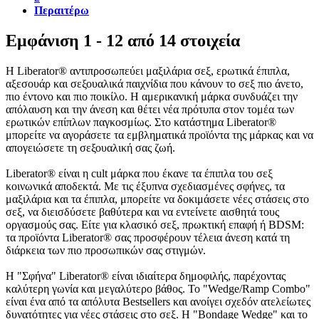
Περαιτέρω
Εμφάνιση 1 - 12 από 14 στοιχεία
Η Liberator® αντιπροσωπεύει μαξιλάρια σεξ, ερωτικά έπιπλα,
αξεσουάρ και σεξουαλικά παιχνίδια που κάνουν το σεξ πιο άνετο,
πιο έντονο και πιο ποικίλο. Η αμερικανική μάρκα συνδυάζει την
απόλαυση και την άνεση και θέτει νέα πρότυπα στον τομέα των
ερωτικών επίπλων παγκοσμίως. Στο κατάστημα Liberator®
μπορείτε να αγοράσετε τα εμβληματικά προϊόντα της μάρκας και να
απογειώσετε τη σεξουαλική σας ζωή.
Liberator® είναι η cult μάρκα που έκανε τα έπιπλα του σεξ
κοινωνικά αποδεκτά. Με τις έξυπνα σχεδιασμένες σφήνες, τα
μαξιλάρια και τα έπιπλα, μπορείτε να δοκιμάσετε νέες στάσεις στο
σεξ, να διεισδύσετε βαθύτερα και να εντείνετε αισθητά τους
οργασμούς σας. Είτε για κλασικό σεξ, πρωκτική επαφή ή BDSM:
τα προϊόντα Liberator® σας προσφέρουν τέλεια άνεση κατά τη
διάρκεια των πιο προσωπικών σας στιγμών.
Η "Σφήνα" Liberator® είναι ιδιαίτερα δημοφιλής, παρέχοντας
καλύτερη γωνία και μεγαλύτερο βάθος. Το "Wedge/Ramp Combo"
είναι ένα από τα απόλυτα Bestsellers και ανοίγει σχεδόν ατελείωτες
δυνατότητες για νέες στάσεις στο σεξ. Η "Bondage Wedge" και το