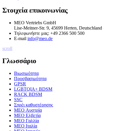
Στοιχεία επικοινωνίας
MEO Vertriebs GmbH
Lise-Meitner-Str. 9, 45699 Herten, Deutschland
Τηλεφωνήστε μας:
+49 2366 500 500
E-mail
info@meo.de
scroll
Γλωσσάριο
Βιωσιμότητα
Προσβασιμότητα
GPSR
LGBTQIA+ BDSM
RACK BDSM
SSC
Σπρέι καθυστέρησης
MEO Αυστρία
MEO Ελβετία
MEO Γαλλία
MEO Ιταλία