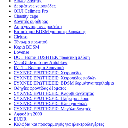
Διπλός δονητής
Δερμάτινες χειροπέδες
QIUI Cellmate Pro
Chastity cage
Δονητής ουρήθρας
Αρμέγοντας τον προστάτη
Κατάστημα BDSM για ομοφυλόφιλους
Clejuso
Τέντωμα πρωκτού
Κεριά BDSM
Lovense
DOT-Home TUSHTEK πρωκτική πλύση
VacuGlide από την Autoblow
INTT - Βρώσιμα λιπαντικά
ΣΥΧΝΈΣ ΕΡΩΤΉΣΕΙΣ: Χειροπέδες
ΣΥΧΝΈΣ ΕΡΩΤΉΣΕΙΣ: Χειροπέδες ποδιών
ΣΥΧΝΈΣ ΕΡΩΤΉΣΕΙΣ: BDSM δερμάτινα περιλαίμια
Οδηγίες φροντίδας δέρματος
ΣΥΧΝΈΣ ΕΡΩΤΉΣΕΙΣ: Κλουβί αγνότητας
ΣΥΧΝΈΣ ΕΡΩΤΉΣΕΙΣ: Πλήκτρο πέους
ΣΥΧΝΈΣ ΕΡΩΤΉΣΕΙΣ: Κλιπ για θηλές
ΣΥΧΝΈΣ ΕΡΩΤΉΣΕΙΣ: Μεγάλα δονητές
Αφροδίτη 2000
EUDR
Καλώδια και προσαρμογείς για ηλεκτροδιεγέρτες