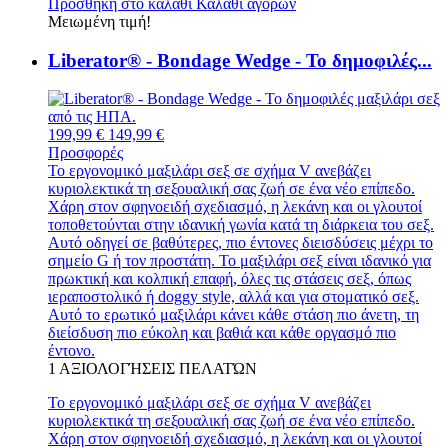
Προσθήκη στο καλάθι
Καλάθι αγορών
Μειωμένη τιμή!
Liberator® - Bondage Wedge - Το δημοφιλές...
199,99 €
149,99 €
Προσφορές
Το εργονομικό μαξιλάρι σεξ σε σχήμα V ανεβάζει
κυριολεκτικά τη σεξουαλική σας ζωή σε ένα νέο επίπεδο.
Χάρη στον σφηνοειδή σχεδιασμό, η λεκάνη και οι γλουτοί
τοποθετούνται στην ιδανική γωνία κατά τη διάρκεια του σεξ.
Αυτό οδηγεί σε βαθύτερες, πιο έντονες διεισδύσεις μέχρι το
σημείο G ή τον προστάτη. Το μαξιλάρι σεξ είναι ιδανικό για
πρωκτική και κολπική επαφή, όλες τις στάσεις σεξ, όπως
ιεραποστολικό ή doggy style, αλλά και για στοματικό σεξ.
Αυτό το ερωτικό μαξιλάρι κάνει κάθε στάση πιο άνετη, τη
διείσδυση πιο εύκολη και βαθιά και κάθε οργασμό πιο
έντονο.
1
ΑΞΙΟΛΟΓΉΣΕΙΣ ΠΕΛΑΤΏΝ
Το εργονομικό μαξιλάρι σεξ σε σχήμα V ανεβάζει
κυριολεκτικά τη σεξουαλική σας ζωή σε ένα νέο επίπεδο.
Χάρη στον σφηνοειδή σχεδιασμό, η λεκάνη και οι γλουτοί