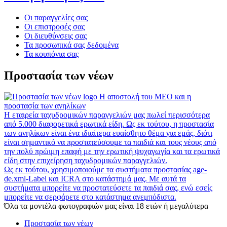
Οι παραγγελίες σας
Οι επιστροφές σας
Οι διευθύνσεις σας
Τα προσωπικά σας δεδομένα
Τα κουπόνια σας
Προστασία των νέων
Η αποστολή του MEO και η
προστασία των ανηλίκων
Η εταιρεία ταχυδρομικών παραγγελιών μας πωλεί περισσότερα
από 5.000 διαφορετικά ερωτικά είδη. Ως εκ τούτου, η προστασία
των ανηλίκων είναι ένα ιδιαίτερα ευαίσθητο θέμα για εμάς, διότι
είναι σημαντικό να προστατεύσουμε τα παιδιά και τους νέους από
την πολύ πρώιμη επαφή με την ερωτική ψυχαγωγία και τα ερωτικά
είδη στην επιχείρηση ταχυδρομικών παραγγελιών.
Ως εκ τούτου, χρησιμοποιούμε τα συστήματα προστασίας age-
de.xml-Label και ICRA στο κατάστημά μας. Με αυτά τα
συστήματα μπορείτε να προστατεύσετε τα παιδιά σας, ενώ εσείς
μπορείτε να σερφάρετε στο κατάστημα ανεμπόδιστα.
Όλα τα μοντέλα φωτογραφιών μας είναι 18 ετών ή μεγαλύτερα
Προστασία των νέων