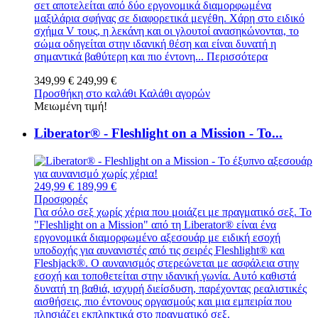
σετ αποτελείται από δύο εργονομικά διαμορφωμένα
μαξιλάρια σφήνας σε διαφορετικά μεγέθη. Χάρη στο ειδικό
σχήμα V τους, η λεκάνη και οι γλουτοί ανασηκώνονται, το
σώμα οδηγείται στην ιδανική θέση και είναι δυνατή η
σημαντικά βαθύτερη και πιο έντονη...
Περισσότερα
349,99 €
249,99 €
Προσθήκη στο καλάθι
Καλάθι αγορών
Μειωμένη τιμή!
Liberator® - Fleshlight on a Mission - Το...
249,99 €
189,99 €
Προσφορές
Για σόλο σεξ χωρίς χέρια που μοιάζει με πραγματικό σεξ. Το
"Fleshlight on a Mission" από τη Liberator® είναι ένα
εργονομικά διαμορφωμένο αξεσουάρ με ειδική εσοχή
υποδοχής για αυνανιστές από τις σειρές Fleshlight® και
Fleshjack®. Ο αυνανισμός στερεώνεται με ασφάλεια στην
εσοχή και τοποθετείται στην ιδανική γωνία. Αυτό καθιστά
δυνατή τη βαθιά, ισχυρή διείσδυση, παρέχοντας ρεαλιστικές
αισθήσεις, πιο έντονους οργασμούς και μια εμπειρία που
πλησιάζει εκπληκτικά στο πραγματικό σεξ.