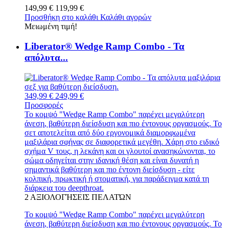
149,99 €
119,99 €
Προσθήκη στο καλάθι
Καλάθι αγορών
Μειωμένη τιμή!
Liberator® Wedge Ramp Combo - Τα
απόλυτα...
349,99 €
249,99 €
Προσφορές
Το κομψό "Wedge Ramp Combo" παρέχει μεγαλύτερη
άνεση, βαθύτερη διείσδυση και πιο έντονους οργασμούς. Το
σετ αποτελείται από δύο εργονομικά διαμορφωμένα
μαξιλάρια σφήνας σε διαφορετικά μεγέθη. Χάρη στο ειδικό
σχήμα V τους, η λεκάνη και οι γλουτοί ανασηκώνονται, το
σώμα οδηγείται στην ιδανική θέση και είναι δυνατή η
σημαντικά βαθύτερη και πιο έντονη διείσδυση - είτε
κολπική, πρωκτική ή στοματική, για παράδειγμα κατά τη
διάρκεια του deepthroat.
2
ΑΞΙΟΛΟΓΉΣΕΙΣ ΠΕΛΑΤΏΝ
Το κομψό "Wedge Ramp Combo" παρέχει μεγαλύτερη
άνεση, βαθύτερη διείσδυση και πιο έντονους οργασμούς. Το