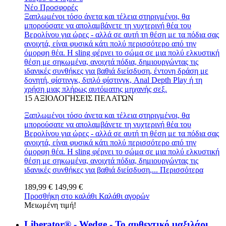
Νέο
Προσφορές
Ξαπλωμένοι τόσο άνετα και τέλεια στηριγμένοι, θα
μπορούσατε να απολαμβάνετε τη νυχτερινή θέα του
Βερολίνου για ώρες - αλλά σε αυτή τη θέση με τα πόδια σας
ανοιχτά, είναι φυσικά κάτι πολύ περισσότερο από την
όμορφη θέα. Η sling φέρνει το σώμα σε μια πολύ ελκυστική
θέση με σηκωμένα, ανοιχτά πόδια, δημιουργώντας τις
ιδανικές συνθήκες για βαθιά διείσδυση, έντονη δράση με
δονητή, φίστινγκ, διπλό φίστινγκ, Anal Depth Play ή τη
χρήση μιας πλήρως αυτόματης μηχανής σεξ.
15
ΑΞΙΟΛΟΓΉΣΕΙΣ ΠΕΛΑΤΏΝ
Ξαπλωμένοι τόσο άνετα και τέλεια στηριγμένοι, θα
μπορούσατε να απολαμβάνετε τη νυχτερινή θέα του
Βερολίνου για ώρες - αλλά σε αυτή τη θέση με τα πόδια σας
ανοιχτά, είναι φυσικά κάτι πολύ περισσότερο από την
όμορφη θέα. Η sling φέρνει το σώμα σε μια πολύ ελκυστική
θέση με σηκωμένα, ανοιχτά πόδια, δημιουργώντας τις
ιδανικές συνθήκες για βαθιά διείσδυση,...
Περισσότερα
189,99 €
149,99 €
Προσθήκη στο καλάθι
Καλάθι αγορών
Μειωμένη τιμή!
Liberator® - Wedge - Το αυθεντικό μαξιλάρι...