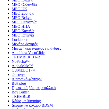
MEO Ισπανία
MEO Ολλανδία
MEO UK
MEO Σουηδία
MEO Βέλγιο
MEO Ουγγαρία
MEO ΗΠΑ
MEO Καναδάς
MEO Ιαπωνία
Locktober
Μεγάλα δονητές
Μηχανή αρμέγματος για άνδρες
Autoblow VacuGlide
TREMBLR BT-R
NoPacha™
AlphaMale™
CUMELOT™
Φίστινγκ
Λιπαντικό φίστινγκ
Butt plug
Πρωκτικό βύσμα μεταλλικό
Boy Butter
TREMBLR
Κάθισμα Rimming
Δερμάτινο κολάρο BDSM