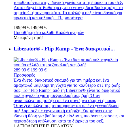
τοποθετούνται στην ιδανική γωνία κατά τη διάρκεια του σεξ.
Αυτό οδηγεί σε βαθύτερες, πιο έντονες διεισδύσεις μέχρι το
σημείο G ή τον προστάτη. Το μαξιλάρι σεξ είναι ιδανικό για
πρωκτική και κολπική...
Περισσότερα
199,99 €
149,99 €
Προσθήκη στο καλάθι
Καλάθι αγορών
Μειωμένη τιμή!
Liberator® - Flip Ramp - Ένα διακριτικό...
289,99 €
199,99 €
Προσφορές
Ένα άνετο, διακριτικό σκαμπό για την ημέρα και ένα
αμαρτωλό μαξιλάρι τη νύχτα για το καλύτερο σεξ της ζωής
σας! Το "Flip Ramp" από τη Liberator® είναι το διακριτικό
πολυεργαλείο για τη σεξουαλική σας ζωή. Όταν
αναδιπλώνεται, μοιάζει με ένα μοντέρνο σκαμνί ή πουφ.
Όταν ξεδιπλώνεται, μεταμορφώνεται σε ένα γενναιόδωρο
μαξιλάρι σεξ με εργονομική στήριξη. Σας φέρνει στην
ιδανική θέση για βαθύτερη διείσδυση, πιο άνετες στάσεις και
περισσότερη απόλαυση κατά τη διάρκεια του σεξ.
1
ΑΞΙΟΛΟΓΉΣΕΙΣ ΠΕΛΑΤΏΝ