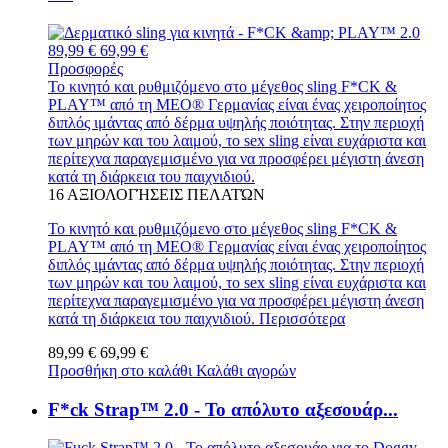
89,99 €
69,99 €
Προσφορές
Το κινητό και ρυθμιζόμενο στο μέγεθος sling F*CK &
PLAY™ από τη MEO® Γερμανίας είναι ένας χειροποίητος
διπλός ιμάντας από δέρμα υψηλής ποιότητας. Στην περιοχή
των μηρών και του λαιμού, το sex sling είναι ευχάριστα και
περίτεχνα παραγεμισμένο για να προσφέρει μέγιστη άνεση
κατά τη διάρκεια του παιχνιδιού.
16
ΑΞΙΟΛΟΓΉΣΕΙΣ ΠΕΛΑΤΏΝ
Το κινητό και ρυθμιζόμενο στο μέγεθος sling F*CK &
PLAY™ από τη MEO® Γερμανίας είναι ένας χειροποίητος
διπλός ιμάντας από δέρμα υψηλής ποιότητας. Στην περιοχή
των μηρών και του λαιμού, το sex sling είναι ευχάριστα και
περίτεχνα παραγεμισμένο για να προσφέρει μέγιστη άνεση
κατά τη διάρκεια του παιχνιδιού.
Περισσότερα
89,99 €
69,99 €
Προσθήκη στο καλάθι
Καλάθι αγορών
F*ck Strap™ 2.0 - Το απόλυτο αξεσουάρ...