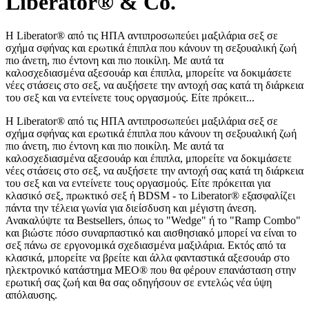
Liberator® & Co.
Η Liberator® από τις ΗΠΑ αντιπροσωπεύει μαξιλάρια σεξ σε
σχήμα σφήνας και ερωτικά έπιπλα που κάνουν τη σεξουαλική ζωή
πιο άνετη, πιο έντονη και πιο ποικίλη. Με αυτά τα
καλοσχεδιασμένα αξεσουάρ και έπιπλα, μπορείτε να δοκιμάσετε
νέες στάσεις στο σεξ, να αυξήσετε την αντοχή σας κατά τη διάρκεια
του σεξ και να εντείνετε τους οργασμούς. Είτε πρόκειτ...
Η Liberator® από τις ΗΠΑ αντιπροσωπεύει μαξιλάρια σεξ σε
σχήμα σφήνας και ερωτικά έπιπλα που κάνουν τη σεξουαλική ζωή
πιο άνετη, πιο έντονη και πιο ποικίλη. Με αυτά τα
καλοσχεδιασμένα αξεσουάρ και έπιπλα, μπορείτε να δοκιμάσετε
νέες στάσεις στο σεξ, να αυξήσετε την αντοχή σας κατά τη διάρκεια
του σεξ και να εντείνετε τους οργασμούς. Είτε πρόκειται για
κλασικό σεξ, πρωκτικό σεξ ή BDSM - το Liberator® εξασφαλίζει
πάντα την τέλεια γωνία για διείσδυση και μέγιστη άνεση.
Ανακαλύψτε τα Bestsellers, όπως το "Wedge" ή το "Ramp Combo"
και βιώστε πόσο συναρπαστικό και αισθησιακό μπορεί να είναι το
σεξ πάνω σε εργονομικά σχεδιασμένα μαξιλάρια. Εκτός από τα
κλασικά, μπορείτε να βρείτε και άλλα φανταστικά αξεσουάρ στο
ηλεκτρονικό κατάστημα MEO® που θα φέρουν επανάσταση στην
ερωτική σας ζωή και θα σας οδηγήσουν σε εντελώς νέα ύψη
απόλαυσης.