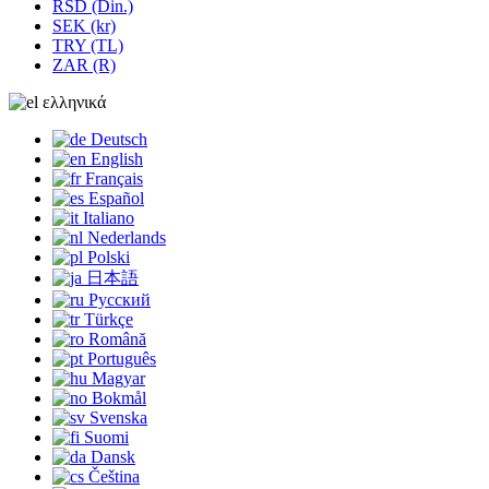
RSD (Din.)
SEK (kr)
TRY (TL)
ZAR (R)
ελληνικά
Deutsch
English
Français
Español
Italiano
Nederlands
Polski
日本語
Русский
Türkçe
Română
Português
Magyar
Bokmål
Svenska
Suomi
Dansk
Čeština