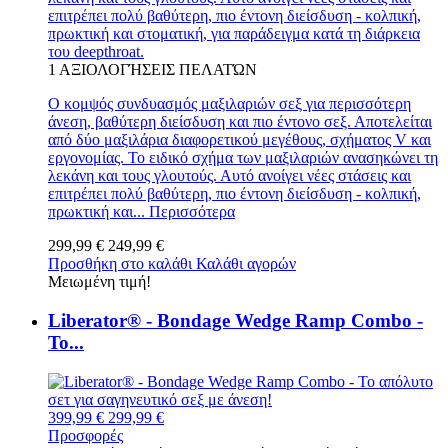
επιτρέπει πολύ βαθύτερη, πιο έντονη διείσδυση - κολπική,
πρωκτική και στοματική, για παράδειγμα κατά τη διάρκεια
του deepthroat.
1
ΑΞΙΟΛΟΓΉΣΕΙΣ ΠΕΛΑΤΏΝ
Ο κομψός συνδυασμός μαξιλαριών σεξ για περισσότερη
άνεση, βαθύτερη διείσδυση και πιο έντονο σεξ. Αποτελείται
από δύο μαξιλάρια διαφορετικού μεγέθους, σχήματος V και
εργονομίας. Το ειδικό σχήμα των μαξιλαριών ανασηκώνει τη
λεκάνη και τους γλουτούς. Αυτό ανοίγει νέες στάσεις και
επιτρέπει πολύ βαθύτερη, πιο έντονη διείσδυση - κολπική,
πρωκτική και...
Περισσότερα
299,99 €
249,99 €
Προσθήκη στο καλάθι
Καλάθι αγορών
Μειωμένη τιμή!
Liberator® - Bondage Wedge Ramp Combo -
Το...
399,99 €
299,99 €
Προσφορές