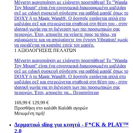
Μέγιστη ικανοποίηση με ελάχιστη προσπάθεια! Το "Wanda
Toy Mount" είναι ένα εργονομικά διαμορφωμένο μαξιλάρι
σεξ με ειδική συσκευή σύνδεσης για ραβδιά μασάζ όπως το
DOXY ή το Magic Wand®. Ο δονητής εισάγεται απλά στο
μαξιλάρι σεξ και στερεώνεται σταθερά στη θέση του - στην
ιδανική γωνία για τη διέγερση των πιο προσωπικών σας
περιοχών. Έτσι, μπορείτε να γείρετε προς τα πίσω, να
χαλαρώσετε και να απολαύσετε την έντονη Vibration! χωρίς
να χρειάζεται να κρατάτε εσείς τον μασέρ.
1
ΑΞΙΟΛΟΓΉΣΕΙΣ ΠΕΛΑΤΏΝ
Μέγιστη ικανοποίηση με ελάχιστη προσπάθεια! Το "Wanda
Toy Mount" είναι ένα εργονομικά διαμορφωμένο μαξιλάρι
σεξ με ειδική συσκευή σύνδεσης για ραβδιά μασάζ όπως το
DOXY ή το Magic Wand®. Ο δονητής εισάγεται απλά στο
μαξιλάρι σεξ και στερεώνεται σταθερά στη θέση του - στην
ιδανική γωνία για τη διέγερση των πιο προσωπικών σας
περιοχών. Έτσι, μπορείτε να...
Περισσότερα
169,99 €
129,99 €
Προσθήκη στο καλάθι
Καλάθι αγορών
Μειωμένη τιμή!
Δερματικό sling για κινητά - F*CK & PLAY™
2.0