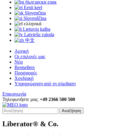
български език
Eesti keel
Slovenčina
Slovenščina
ελληνικά
Lietuvių kalba
Latviešu valoda
中文
Αρχική
Οι επιλογές μας
Νέα
Bestsellers
Προσφορές
Χονδρική
Υπαναχώρηση από τη σύμβαση
Επικοινωνία
Τηλεφωνήστε μας:
+49 2366 500 500
Αναζήτηση
Liberator® & Co.