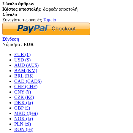
Σύνολο άρθρων
Κόστος αποστολής
δωρεάν αποστολή
Σύνολο
Συνεχίστε τις αγορές
Ταμείο
Σύνδεση
Νόμισμα :
EUR
EUR (€)
USD ($)
AUD (AU$)
BAM (KM)
BRL (R$)
CAD (CAD$)
CHF (CHF)
CNY (¥)
CZK (Kč)
DKK (kr)
GBP (£)
MKD (Ден)
NOK (kr)
PLN (zł)
RON (lei)