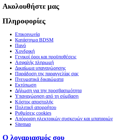
Ακολουθήστε μας
Πληροφορίες
Επικοινωνία
Κατάστημα BDSM
Πανό
Χονδρική
Γενικοί όροι και προϋποθέσεις
Ασφαλής πληρωμή
Δικαίωμα υπαναχώρησης
Παράδοση της παραγγελίας σας
Πνευματικά δικαιώματα
Εκτύπωση
Δήλωση για την προσβασιμότητα
Υπαναχώρηση από τη σύμβαση
Κόστος αποστολής
Πολιτική απορρήτου
Ρυθμίσεις cookies
Απόρριψη ηλεκτρικών συσκευών και μπαταριών
Sitemap
Ο λογαριασμός σου