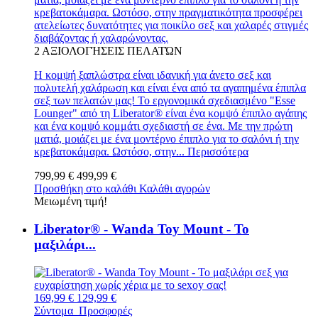
κρεβατοκάμαρα. Ωστόσο, στην πραγματικότητα προσφέρει
ατελείωτες δυνατότητες για ποικίλο σεξ και χαλαρές στιγμές
διαβάζοντας ή χαλαρώνοντας.
2
ΑΞΙΟΛΟΓΉΣΕΙΣ ΠΕΛΑΤΏΝ
Η κομψή ξαπλώστρα είναι ιδανική για άνετο σεξ και
πολυτελή χαλάρωση και είναι ένα από τα αγαπημένα έπιπλα
σεξ των πελατών μας! Το εργονομικά σχεδιασμένο "Esse
Lounger" από τη Liberator® είναι ένα κομψό έπιπλο αγάπης
και ένα κομψό κομμάτι σχεδιαστή σε ένα. Με την πρώτη
ματιά, μοιάζει με ένα μοντέρνο έπιπλο για το σαλόνι ή την
κρεβατοκάμαρα. Ωστόσο, στην...
Περισσότερα
799,99 €
499,99 €
Προσθήκη στο καλάθι
Καλάθι αγορών
Μειωμένη τιμή!
Liberator® - Wanda Toy Mount - Το
μαξιλάρι...
169,99 €
129,99 €
Σύντομα
Προσφορές