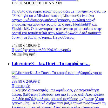
1
ΑΞΙΟΛΟΓΉΣΕΙΣ ΠΕΛΑΤΏΝ
Για σόλο σεξ χωρίς χέρια που μοιάζει με πραγματικό σεξ. Το
"Fleshlight on a Mission" από τη Liberator® είναι ένα
εργονομικά διαμορφωμένο αξεσουάρ με ειδική εσοχή
υποδοχής για αυνανιστές από τις σειρές Fleshlight® και
Fleshjack®. Ο αυνανισμός στερεώνεται με ασφάλεια στην
εσοχή και τοποθετείται στην ιδανική γωνία. Αυτό καθιστά
δυνατή τη βαθιά, ισχυρή...
Περισσότερα
249,99 €
189,99 €
Προσθήκη στο καλάθι
Καλάθι αγορών
Μειωμένη τιμή!
Liberator® - Jaz Duet - Το κομψό σετ...
299,99 €
249,99 €
Προσφορές
Ο κομψός συνδυασμός μαξιλαριών σεξ για περισσότερη
άνεση, βαθύτερη διείσδυση και πιο έντονο σεξ. Αποτελείται
από δύο μαξιλάρια διαφορετικού μεγέθους, σχήματος V και
εργονομίας. Το ειδικό σχήμα των μαξιλαριών ανασηκώνει τη
λεκάνη και τους γλουτούς. Αυτό ανοίγει νέες στάσεις και