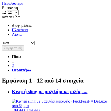
Περισσότερα
Εμφάνιση
12
ανά σελίδα
Διαφημίσεις:
Πλακάκια
Λίστα
Σύγκριση (
0
)
Πίσω
1
2
Περαιτέρω
Εμφάνιση 1 - 12 από 14 στοιχεία
Κινητή sling με μαξιλάρι κεφαλής -...
189,99 €
149,99 €