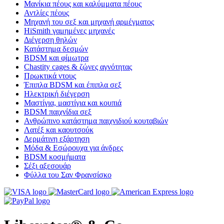
Μανίκια πέους και καλύμματα πέους
Αντλίες πέους
Μηχανή του σεξ και μηχανή αρμέγματος
HiSmith γαμημένες μηχανές
Διέγερση θηλών
Κατάστημα δεσμών
BDSM και φίμωτρα
Chastity cages & ζώνες αγνότητας
Πρωκτικά ντους
Έπιπλα BDSM και έπιπλα σεξ
Ηλεκτρική διέγερση
Μαστίγια, μαστίγια και κουπιά
BDSM παιχνίδια σεξ
Ανθρώπινο κατάστημα παιχνιδιού κουταβιών
Λατέξ και καουτσούκ
Δερμάτινη εξάρτηση
Μόδα & Εσώρουχα για άνδρες
BDSM κοσμήματα
Σέξι αξεσουάρ
Φύλλα του Σαν Φρανσίσκο