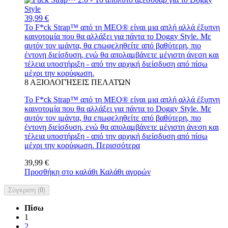
39,99 €
Το F*ck Strap™ από τη MEO® είναι μια απλή αλλά έξυπνη
καινοτομία που θα αλλάξει για πάντα το Doggy Style. Με
αυτόν τον ιμάντα, θα επωφεληθείτε από βαθύτερη, πιο
έντονη διείσδυση, ενώ θα απολαμβάνετε μέγιστη άνεση και
τέλεια υποστήριξη - από την αρχική διείσδυση από πίσω
μέχρι την κορύφωση.
8
ΑΞΙΟΛΟΓΉΣΕΙΣ ΠΕΛΑΤΏΝ
Το F*ck Strap™ από τη MEO® είναι μια απλή αλλά έξυπνη
καινοτομία που θα αλλάξει για πάντα το Doggy Style. Με
αυτόν τον ιμάντα, θα επωφεληθείτε από βαθύτερη, πιο
έντονη διείσδυση, ενώ θα απολαμβάνετε μέγιστη άνεση και
τέλεια υποστήριξη - από την αρχική διείσδυση από πίσω
μέχρι την κορύφωση.
Περισσότερα
39,99 €
Προσθήκη στο καλάθι
Καλάθι αγορών
Σύγκριση (
0
)
Πίσω
1
2