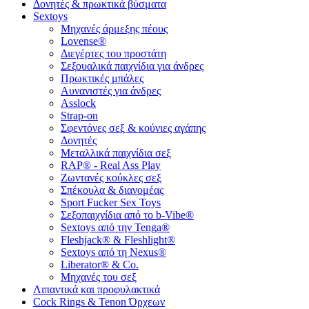
Δονητές & πρωκτικά βύσματα
Sextoys
Μηχανές άρμεξης πέους
Lovense®
Διεγέρτες του προστάτη
Σεξουαλικά παιχνίδια για άνδρες
Πρωκτικές μπάλες
Αυνανιστές για άνδρες
Asslock
Strap-on
Σφεντόνες σεξ & κούνιες αγάπης
Δονητές
Μεταλλικά παιχνίδια σεξ
RAP® - Real Ass Play
Ζωντανές κούκλες σεξ
Σπέκουλα & διανομέας
Sport Fucker Sex Toys
Σεξοπαιχνίδια από το b-Vibe®
Sextoys από την Tenga®
Fleshjack® & Fleshlight®
Sextoys από τη Nexus®
Liberator® & Co.
Μηχανές του σεξ
Λιπαντικά και προφυλακτικά
Cock Rings & Tenon Όρχεων