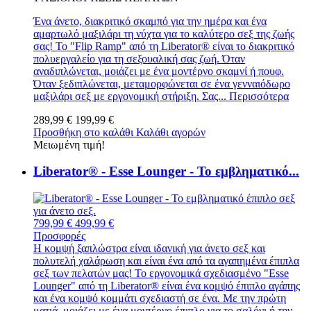
Ένα άνετο, διακριτικό σκαμπό για την ημέρα και ένα
αμαρτωλό μαξιλάρι τη νύχτα για το καλύτερο σεξ της ζωής
σας! Το "Flip Ramp" από τη Liberator® είναι το διακριτικό
πολυεργαλείο για τη σεξουαλική σας ζωή. Όταν
αναδιπλώνεται, μοιάζει με ένα μοντέρνο σκαμνί ή πουφ.
Όταν ξεδιπλώνεται, μεταμορφώνεται σε ένα γενναιόδωρο
μαξιλάρι σεξ με εργονομική στήριξη. Σας...
Περισσότερα
289,99 €
199,99 €
Προσθήκη στο καλάθι
Καλάθι αγορών
Μειωμένη τιμή!
Liberator® - Esse Lounger - Το εμβληματικό...
799,99 €
499,99 €
Προσφορές
Η κομψή ξαπλώστρα είναι ιδανική για άνετο σεξ και
πολυτελή χαλάρωση και είναι ένα από τα αγαπημένα έπιπλα
σεξ των πελατών μας! Το εργονομικά σχεδιασμένο "Esse
Lounger" από τη Liberator® είναι ένα κομψό έπιπλο αγάπης
και ένα κομψό κομμάτι σχεδιαστή σε ένα. Με την πρώτη
ματιά, μοιάζει με ένα μοντέρνο έπιπλο για το σαλόνι ή την