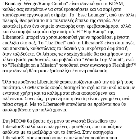
"Bondage Wedge/Ramp Combo" είναι ιδανικά για το BDSM,
καθώς σας επιτρέπουν να σταθεροποιήσετε και να παρέχετε
ταυτόχρονα εργονομική στήριξη. Το "Esse Lounger", από την άλλη
πλευρά, θεωρείται το πιο πολυτελές έπιπλο της σειράς. Δεν
αποτελεί μόνο ένα σημείο αναφοράς στην κρεβατοκάμαρα, αλλά
και ένα κομψό κομμάτι σχεδιασμού. Η "Flip Ramp" της
Liberator® μπορεί να χρησιμοποιηθεί για να προσθέσει μέγιστη
ευελιξία στο σεξ. Το "Jaz Duet" από τη Liberator® είναι συμπαγές
και πρακτικό, καθιστώντας το ιδανικό για μικρότερα δωμάτια ή
όταν ταξιδεύετε. Οι λάτρεις των sextoy:inside θα εκτιμήσουν την
τέλεια βάση για δονητές και ραβδιά στο "Wanda Toy Mount", ενώ
το "Fleshlight on a Mission" τοποθετεί έναν αυνανισμό Fleshlight™
στην ιδανική θέση και εξασφαλίζει έντονη απόλαυση.
Όλα τα προϊόντα Liberator® χαρακτηρίζονται από την υψηλή τους
ποιότητα. Ο ανθεκτικός αφρός διατηρεί το σχήμα του ακόμα και με
εντατική χρήση και τα καλύμματα είναι αφαιρούμενα και
πλένονται. Συνεπώς, η υγιεινή και η άνεση είναι εγγυημένες ανά
πάσα στιγμή. Με το Liberator® επενδύετε σε προϊόντα που θα
απολαμβάνετε για πολλά χρόνια.
Στη MEO® θα βρείτε όχι μόνο τα γνωστά Bestsellers του
Liberator® αλλά και επιλεγμένες προσθήκες που ταιριάζουν
απόλυτα με τα μαξιλάρια και τα έπιπλα. Στην κατηγορία
Liberator®, σας προσφέρουμε επιμελημένα προϊόντα που