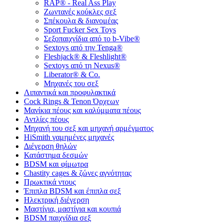
RAP® - Real Ass Play
Ζωντανές κούκλες σεξ
Σπέκουλα & διανομέας
Sport Fucker Sex Toys
Σεξοπαιχνίδια από το b-Vibe®
Sextoys από την Tenga®
Fleshjack® & Fleshlight®
Sextoys από τη Nexus®
Liberator® & Co.
Μηχανές του σεξ
Λιπαντικά και προφυλακτικά
Cock Rings & Tenon Όρχεων
Μανίκια πέους και καλύμματα πέους
Αντλίες πέους
Μηχανή του σεξ και μηχανή αρμέγματος
HiSmith γαμημένες μηχανές
Διέγερση θηλών
Κατάστημα δεσμών
BDSM και φίμωτρα
Chastity cages & ζώνες αγνότητας
Πρωκτικά ντους
Έπιπλα BDSM και έπιπλα σεξ
Ηλεκτρική διέγερση
Μαστίγια, μαστίγια και κουπιά
BDSM παιχνίδια σεξ