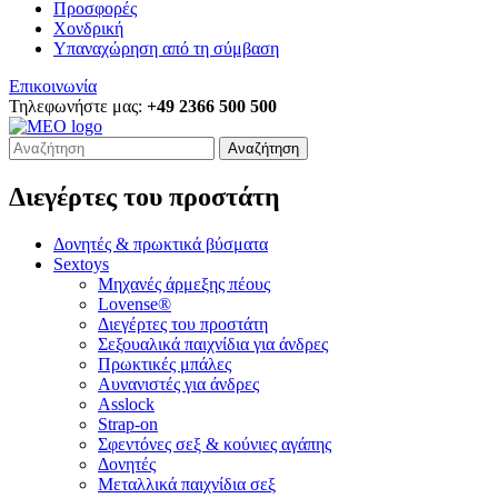
Προσφορές
Χονδρική
Υπαναχώρηση από τη σύμβαση
Επικοινωνία
Τηλεφωνήστε μας:
+49 2366 500 500
Αναζήτηση
Διεγέρτες του προστάτη
Δονητές & πρωκτικά βύσματα
Sextoys
Μηχανές άρμεξης πέους
Lovense®
Διεγέρτες του προστάτη
Σεξουαλικά παιχνίδια για άνδρες
Πρωκτικές μπάλες
Αυνανιστές για άνδρες
Asslock
Strap-on
Σφεντόνες σεξ & κούνιες αγάπης
Δονητές
Μεταλλικά παιχνίδια σεξ