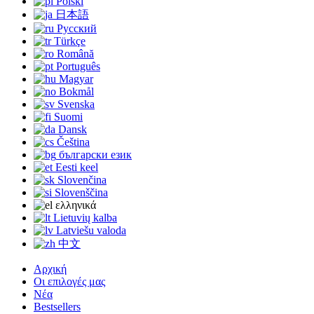
Polski
日本語
Русский
Türkçe
Română
Português
Magyar
Bokmål
Svenska
Suomi
Dansk
Čeština
български език
Eesti keel
Slovenčina
Slovenščina
ελληνικά
Lietuvių kalba
Latviešu valoda
中文
Αρχική
Οι επιλογές μας
Νέα
Bestsellers