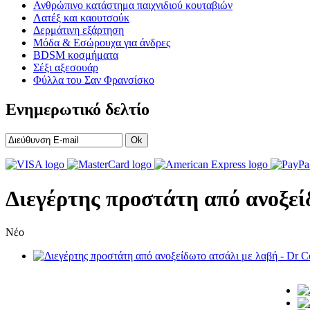
Ανθρώπινο κατάστημα παιχνιδιού κουταβιών
Λατέξ και καουτσούκ
Δερμάτινη εξάρτηση
Μόδα & Εσώρουχα για άνδρες
BDSM κοσμήματα
Σέξι αξεσουάρ
Φύλλα του Σαν Φρανσίσκο
Ενημερωτικό δελτίο
Ok
Διεγέρτης προστάτη από ανοξε
Νέο