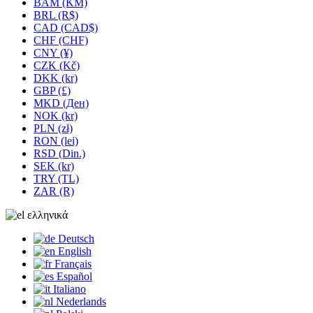
BAM (KM)
BRL (R$)
CAD (CAD$)
CHF (CHF)
CNY (¥)
CZK (Kč)
DKK (kr)
GBP (£)
MKD (Ден)
NOK (kr)
PLN (zł)
RON (lei)
RSD (Din.)
SEK (kr)
TRY (TL)
ZAR (R)
ελληνικά
Deutsch
English
Français
Español
Italiano
Nederlands