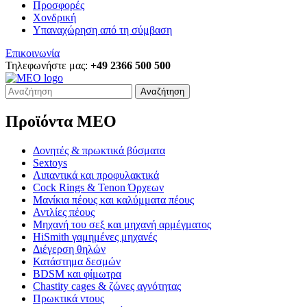
Προσφορές
Χονδρική
Υπαναχώρηση από τη σύμβαση
Επικοινωνία
Τηλεφωνήστε μας:
+49 2366 500 500
Αναζήτηση
Προϊόντα MEO
Δονητές & πρωκτικά βύσματα
Sextoys
Λιπαντικά και προφυλακτικά
Cock Rings & Tenon Όρχεων
Μανίκια πέους και καλύμματα πέους
Αντλίες πέους
Μηχανή του σεξ και μηχανή αρμέγματος
HiSmith γαμημένες μηχανές
Διέγερση θηλών
Κατάστημα δεσμών
BDSM και φίμωτρα
Chastity cages & ζώνες αγνότητας
Πρωκτικά ντους