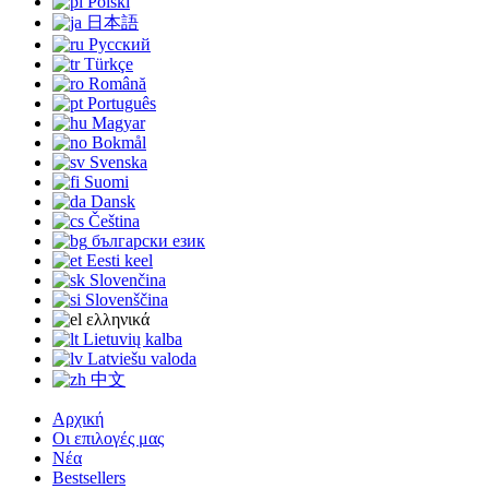
Polski
日本語
Русский
Türkçe
Română
Português
Magyar
Bokmål
Svenska
Suomi
Dansk
Čeština
български език
Eesti keel
Slovenčina
Slovenščina
ελληνικά
Lietuvių kalba
Latviešu valoda
中文
Αρχική
Οι επιλογές μας
Νέα
Bestsellers