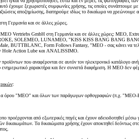
ήσει ή/και να χρησιμοποιήσει, έστω και εν μέρει, τις φωτογραφίες τω
αυτό έχουμε ξεχωριστές συμφωνίες χρήσης, τις οποίες συνάπτουμε μ
αξιώσεις αποζημίωσης, διατηρούμε ιδίως το δικαίωμα να χρεώνουμε α
τη Γερμανία και σε άλλες χώρες.
 της MEO Vertriebs GmbH στη Γερμανία και σε άλλες χώρες: MEO
ND, STROKE, SOLEMEO, LUNAMEO, "KISS KISS BANG BANG
 BUTTBLANC, Form Follows Fantasy, "MEO - σας κάνει να τελει
 Hole Action Lube και ANALISSIMO.
ροϊόντων που αναφέρονται σε αυτόν τον ηλεκτρονικό κατάλογο ανήκο
 ενημερωτικό χαρακτήρα και δεν συνιστά διαφήμιση. Η MEO δεν φέρε
τρικών
:
μα όρου "MEO" και όλων των παράγωγων ορθογραφιών (π.χ. "MEO-Ero
τοπο προέρχονται από εξωτερικές πηγές και έχουν αδειοδοτηθεί μέσω 
κών δικαιωμάτων. Τα δικαιώματα χρήσης έχουν αποκτηθεί δεόντως στ
τος.