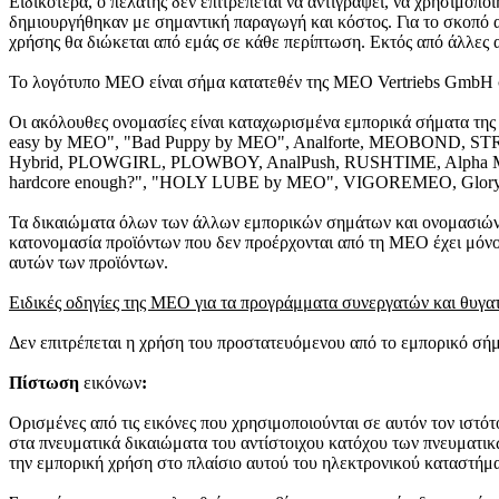
Ειδικότερα, ο πελάτης δεν επιτρέπεται να αντιγράψει, να χρησιμοποι
δημιουργήθηκαν με σημαντική παραγωγή και κόστος. Για το σκοπό 
χρήσης θα διώκεται από εμάς σε κάθε περίπτωση. Εκτός από άλλες 
Το λογότυπο MEO είναι σήμα κατατεθέν της MEO Vertriebs GmbH σ
Οι ακόλουθες ονομασίες είναι καταχωρισμένα εμπορικά σήματα
easy by MEO", "Bad Puppy by MEO", Analforte, MEOBO
Hybrid, PLOWGIRL, PLOWBOY, AnalPush, RUSHTIME, Alpha Male,
hardcore enough?", "HOLY LUBE by MEO", VIGOREMEO, Glory
Τα δικαιώματα όλων των άλλων εμπορικών σημάτων και ονομασιών π
κατονομασία προϊόντων που δεν προέρχονται από τη MEO έχει μόνο
αυτών των προϊόντων.
Ειδικές οδηγίες της MEO για τα προγράμματα συνεργατών και θυγα
Δεν επιτρέπεται η χρήση του προστατευόμενου από το εμπορικό σή
Πίστωση
εικόνων
:
Ορισμένες από τις εικόνες που χρησιμοποιούνται σε αυτόν τον ιστό
στα πνευματικά δικαιώματα του αντίστοιχου κατόχου των πνευματι
την εμπορική χρήση στο πλαίσιο αυτού του ηλεκτρονικού καταστήμα