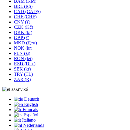
BAM (KM)
BRL (R$)
CAD (CAD$)
CHF (CHF)
CNY (¥)
CZK (Kč)
DKK (kr)
GBP (£)
MKD (Ден)
NOK (kr)
PLN (zł)
RON (lei)
RSD (Din.)
SEK (kr)
TRY (TL)
ZAR (R)
ελληνικά
Deutsch
English
Français
Español
Italiano
Nederlands