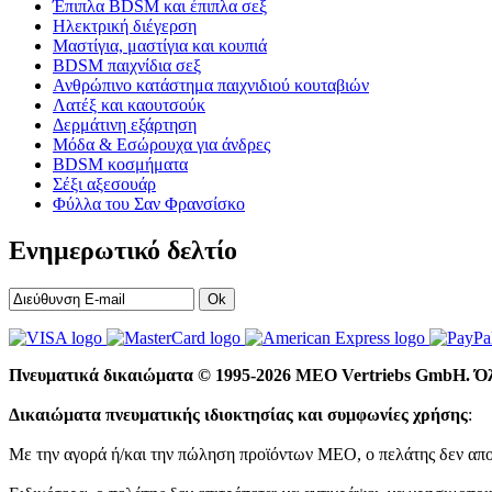
Έπιπλα BDSM και έπιπλα σεξ
Ηλεκτρική διέγερση
Μαστίγια, μαστίγια και κουπιά
BDSM παιχνίδια σεξ
Ανθρώπινο κατάστημα παιχνιδιού κουταβιών
Λατέξ και καουτσούκ
Δερμάτινη εξάρτηση
Μόδα & Εσώρουχα για άνδρες
BDSM κοσμήματα
Σέξι αξεσουάρ
Φύλλα του Σαν Φρανσίσκο
Ενημερωτικό δελτίο
Ok
Πνευματικά δικαιώματα © 1995-2026 MEO Vertriebs GmbH. Όλ
Δικαιώματα πνευματικής ιδιοκτησίας και συμφωνίες χρήσης
:
Με την αγορά ή/και την πώληση προϊόντων MEO, ο πελάτης δεν απο