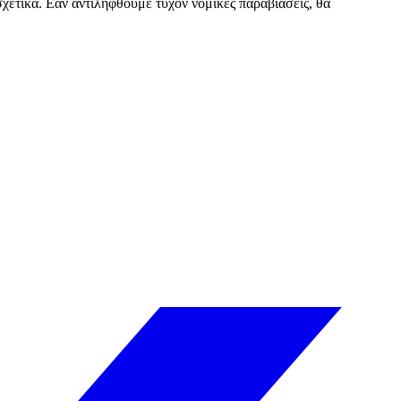
ετικά. Εάν αντιληφθούμε τυχόν νομικές παραβιάσεις, θα