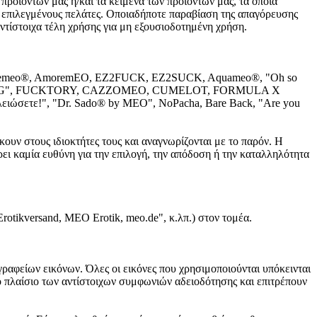
ν προϊόντων μας ή/και τα κείμενα των προϊόντων μας, τα οποία
ε επιλεγμένους πελάτες. Οποιαδήποτε παραβίαση της απαγόρευσης
ντίστοιχα τέλη χρήσης για μη εξουσιοδοτημένη χρήση.
, Extremeo®, AmoremEO, EZ2FUCK, EZ2SUCK, Aquameo®, "Oh so
 BANG", FUCKTORY, CAZZOMEO, CUMELOT, FORMULA X
ώσετε!", "Dr. Sado® by MEO", NoPacha, Bare Back, "Are you
υν στους ιδιοκτήτες τους και αναγνωρίζονται με το παρόν. Η
ι καμία ευθύνη για την επιλογή, την απόδοση ή την καταλληλότητα
tikversand, MEO Erotik, meo.de", κ.λπ.) στον τομέα.
γραφείων εικόνων. Όλες οι εικόνες που χρησιμοποιούνται υπόκεινται
ο πλαίσιο των αντίστοιχων συμφωνιών αδειοδότησης και επιτρέπουν