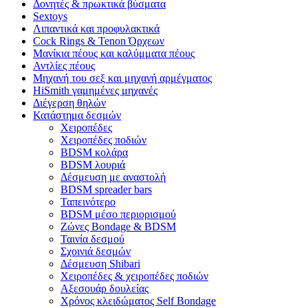
Δονητές & πρωκτικά βύσματα
Sextoys
Λιπαντικά και προφυλακτικά
Cock Rings & Tenon Όρχεων
Μανίκια πέους και καλύμματα πέους
Αντλίες πέους
Μηχανή του σεξ και μηχανή αρμέγματος
HiSmith γαμημένες μηχανές
Διέγερση θηλών
Κατάστημα δεσμών
Χειροπέδες
Χειροπέδες ποδιών
BDSM κολάρα
BDSM λουριά
Δέσμευση με αναστολή
BDSM spreader bars
Ταπεινότερο
BDSM μέσο περιορισμού
Ζώνες Bondage & BDSM
Ταινία δεσμού
Σχοινιά δεσμών
Δέσμευση Shibari
Χειροπέδες & χειροπέδες ποδιών
Αξεσουάρ δουλείας
Χρόνος κλειδώματος Self Bondage