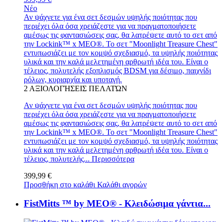
Νέο
Αν ψάχνετε για ένα σετ δεσμών υψηλής ποιότητας που
περιέχει όλα όσα χρειάζεστε για να πραγματοποιήσετε
αμέσως τις φαντασιώσεις σας, θα λατρέψετε αυτό το σετ από
την Lockink™ x MEO®. Το σετ "Moonlight Treasure Chest"
εντυπωσιάζει με τον κομψό σχεδιασμό, τα υψηλής ποιότητας
υλικά και την καλά μελετημένη αρθρωτή ιδέα του. Είναι ο
τέλειος, πολυτελής εξοπλισμός BDSM για δέσιμο, παιχνίδι
ρόλων, κυριαρχία και υποταγή.
2
ΑΞΙΟΛΟΓΉΣΕΙΣ ΠΕΛΑΤΏΝ
Αν ψάχνετε για ένα σετ δεσμών υψηλής ποιότητας που
περιέχει όλα όσα χρειάζεστε για να πραγματοποιήσετε
αμέσως τις φαντασιώσεις σας, θα λατρέψετε αυτό το σετ από
την Lockink™ x MEO®. Το σετ "Moonlight Treasure Chest"
εντυπωσιάζει με τον κομψό σχεδιασμό, τα υψηλής ποιότητας
υλικά και την καλά μελετημένη αρθρωτή ιδέα του. Είναι ο
τέλειος, πολυτελής...
Περισσότερα
399,99 €
Προσθήκη στο καλάθι
Καλάθι αγορών
FistMitts ™ by MEO® - Κλειδώσιμα γάντια...