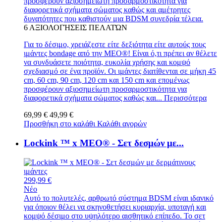
προσφέρουν αξιοσημείωτη προσαρμοστικότητα για
διαφορετικά σχήματα σώματος καθώς και αμέτρητες
δυνατότητες που καθιστούν μια BDSM συνεδρία τέλεια.
6
ΑΞΙΟΛΟΓΉΣΕΙΣ ΠΕΛΑΤΏΝ
Για το δέσιμο, χρειάζεστε είτε δεξιότητα είτε αυτούς τους
ιμάντες bondage από την MEO®! Είναι ό,τι πρέπει αν θέλετε
να συνδυάσετε ποιότητα, ευκολία χρήσης και κομψό
σχεδιασμό σε ένα προϊόν. Οι ιμάντες διατίθενται σε μήκη 45
cm, 60 cm, 90 cm, 120 cm και 150 cm και επομένως
προσφέρουν αξιοσημείωτη προσαρμοστικότητα για
διαφορετικά σχήματα σώματος καθώς και...
Περισσότερα
69,99 €
49,99 €
Προσθήκη στο καλάθι
Καλάθι αγορών
Lockink ™ x MEO® - Σετ δεσμών με...
299,99 €
Νέο
Αυτό το πολυτελές, αρθρωτό σύστημα BDSM είναι ιδανικό
για όποιον θέλει να σκηνοθετήσει κυριαρχία, υποταγή και
κομψό δέσιμο στο υψηλότερο αισθητικό επίπεδο. Το σετ