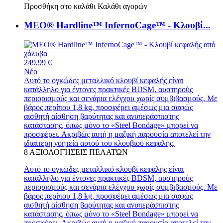
Προσθήκη στο καλάθι
Καλάθι αγορών
MEO® Hardline™ InfernoCage™ - Κλουβί...
249,99 €
Νέο
Αυτό το ογκώδες μεταλλικό κλουβί κεφαλής είναι
κατάλληλο για έντονες πρακτικές BDSM, αυστηρούς
περιορισμούς και σενάρια ελέγχου χωρίς συμβιβασμούς. Με
βάρος περίπου 1,8 kg, προσφέρει αμέσως μια σαφώς
αισθητή αίσθηση βαρύτητας και ανυπεράσπιστης
κατάστασης, όπως μόνο το «Steel Bondage» μπορεί να
προσφέρει. Ακριβώς αυτή η μαζική παρουσία αποτελεί την
ιδιαίτερη γοητεία αυτού του κλουβιού κεφαλής.
8
ΑΞΙΟΛΟΓΉΣΕΙΣ ΠΕΛΑΤΏΝ
Αυτό το ογκώδες μεταλλικό κλουβί κεφαλής είναι
κατάλληλο για έντονες πρακτικές BDSM, αυστηρούς
περιορισμούς και σενάρια ελέγχου χωρίς συμβιβασμούς. Με
βάρος περίπου 1,8 kg, προσφέρει αμέσως μια σαφώς
αισθητή αίσθηση βαρύτητας και ανυπεράσπιστης
κατάστασης, όπως μόνο το «Steel Bondage» μπορεί να
προσφέρει. Ακριβώς αυτή η μαζική παρουσία αποτελεί την...