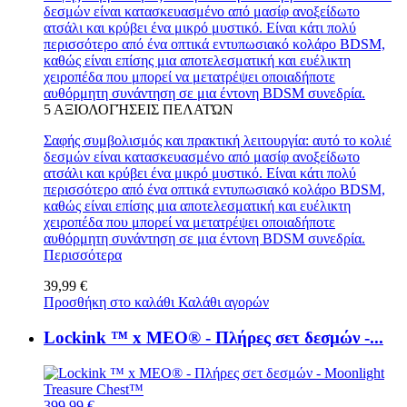
δεσμών είναι κατασκευασμένο από μασίφ ανοξείδωτο
ατσάλι και κρύβει ένα μικρό μυστικό. Είναι κάτι πολύ
περισσότερο από ένα οπτικά εντυπωσιακό κολάρο BDSM,
καθώς είναι επίσης μια αποτελεσματική και ευέλικτη
χειροπέδα που μπορεί να μετατρέψει οποιαδήποτε
αυθόρμητη συνάντηση σε μια έντονη BDSM συνεδρία.
5
ΑΞΙΟΛΟΓΉΣΕΙΣ ΠΕΛΑΤΏΝ
Σαφής συμβολισμός και πρακτική λειτουργία: αυτό το κολιέ
δεσμών είναι κατασκευασμένο από μασίφ ανοξείδωτο
ατσάλι και κρύβει ένα μικρό μυστικό. Είναι κάτι πολύ
περισσότερο από ένα οπτικά εντυπωσιακό κολάρο BDSM,
καθώς είναι επίσης μια αποτελεσματική και ευέλικτη
χειροπέδα που μπορεί να μετατρέψει οποιαδήποτε
αυθόρμητη συνάντηση σε μια έντονη BDSM συνεδρία.
Περισσότερα
39,99 €
Προσθήκη στο καλάθι
Καλάθι αγορών
Lockink ™ x MEO® - Πλήρες σετ δεσμών -...
399,99 €