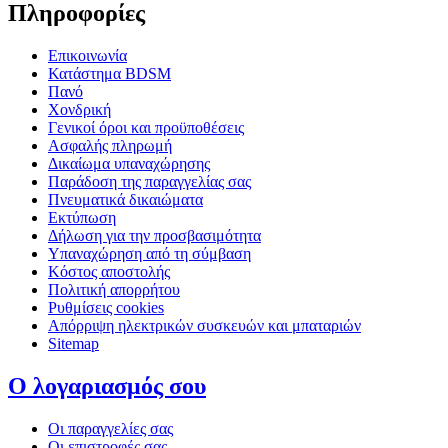
Πληροφορίες
Επικοινωνία
Κατάστημα BDSM
Πανό
Χονδρική
Γενικοί όροι και προϋποθέσεις
Ασφαλής πληρωμή
Δικαίωμα υπαναχώρησης
Παράδοση της παραγγελίας σας
Πνευματικά δικαιώματα
Εκτύπωση
Δήλωση για την προσβασιμότητα
Υπαναχώρηση από τη σύμβαση
Κόστος αποστολής
Πολιτική απορρήτου
Ρυθμίσεις cookies
Απόρριψη ηλεκτρικών συσκευών και μπαταριών
Sitemap
Ο λογαριασμός σου
Οι παραγγελίες σας
Οι επιστροφές σας