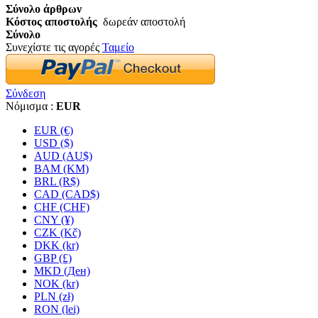
Σύνολο άρθρων
Κόστος αποστολής
δωρεάν αποστολή
Σύνολο
Συνεχίστε τις αγορές
Ταμείο
Σύνδεση
Νόμισμα :
EUR
EUR (€)
USD ($)
AUD (AU$)
BAM (KM)
BRL (R$)
CAD (CAD$)
CHF (CHF)
CNY (¥)
CZK (Kč)
DKK (kr)
GBP (£)
MKD (Ден)
NOK (kr)
PLN (zł)
RON (lei)