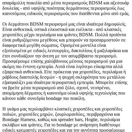
απαράμιλλη ποικιλία από μέσα περιορισμούς BDSM και αξεσουάρ
δουλείας - από υψηλής ποιότητας δερμάτινους περιορισμούς έως
καινοτόμους ειδικούς περιορισμούς που διατίθενται μόνο από εμάς.
Οι δερμάτινοι BDSM περιορισμοί μας είναι ιδιαίτερα δημοφιλείς.
Είναι ανθεκτικά, οπτικά ελκυστικά και ευέλικτα - από κλασικές
χειροπέδες μέχρι περιλαίμια και ιμάντες BDSM. Πολλά προϊόντα
είναι ρυθμιζόμενου μεγέθους και μπορούν να προσαρμοστούν σε
διαφορετικά μεγέθη σώματος. Ορισμένα μοντέλα είναι
εξοπλισμένα με ειδικές λειτουργίες, δακτυλίους ή μαξιλαράκια και
έτσι συνδυάζουν την άνεση με τον ασυμβίβαστο περιορισμό.
Προσφέρουμε επίσης χαλύβδινους μέσους περιορισμού για μια
ακόμη πιο έντονη εμπειρία. Αυτά είναι λιγότερο εύκαμπτα αλλά
εξαιρετικά ανθεκτικά. Είτε πρόκειται για χειροπέδες, περιλαίμια ή
ράβδους διαστολής δεσμών - η ψυχρή σκληρότητα του μετάλλου
εξασφαλίζει μια ιδιαίτερα περιοριστική εμπειρία. Μπορείτε επίσης
να βρείτε μέσα περιορισμού από ξύλο, σχοινί, νεοπρένιο,
απομίμηση δέρματος ή καινοτόμα υλικά υψηλής τεχνολογίας που
κάνουν κάθε συνεδρία bondage πιο ποικίλη.
Η γκάμα μας περιλαμβάνει κλασικές χειροπέδες και χειροπέδες
ποδιών, χειροπέδες μηρών, ζουρλομανδύες, περιβραχιόνια και
Bondage Harness, καθώς και spreader bars, Hogtie, περιλαίμια
σκλάβων και ιμάντες. Για το bondage με ανάρτηση διαθέτουμε
ειδικές κρεμαστές χειροπέδες και για την αγνότητα προσφέρουμε