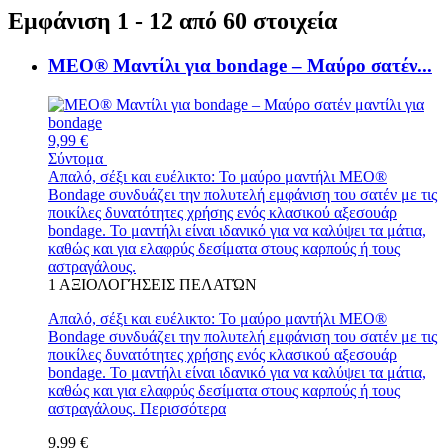
Εμφάνιση 1 - 12 από 60 στοιχεία
MEO® Μαντίλι για bondage – Μαύρο σατέν...
9,99 €
Σύντομα
Απαλό, σέξι και ευέλικτο: Το μαύρο μαντήλι MEO®
Bondage συνδυάζει την πολυτελή εμφάνιση του σατέν με τις
ποικίλες δυνατότητες χρήσης ενός κλασικού αξεσουάρ
bondage. Το μαντήλι είναι ιδανικό για να καλύψει τα μάτια,
καθώς και για ελαφρύς δεσίματα στους καρπούς ή τους
αστραγάλους.
1
ΑΞΙΟΛΟΓΉΣΕΙΣ ΠΕΛΑΤΏΝ
Απαλό, σέξι και ευέλικτο: Το μαύρο μαντήλι MEO®
Bondage συνδυάζει την πολυτελή εμφάνιση του σατέν με τις
ποικίλες δυνατότητες χρήσης ενός κλασικού αξεσουάρ
bondage. Το μαντήλι είναι ιδανικό για να καλύψει τα μάτια,
καθώς και για ελαφρύς δεσίματα στους καρπούς ή τους
αστραγάλους.
Περισσότερα
9,99 €