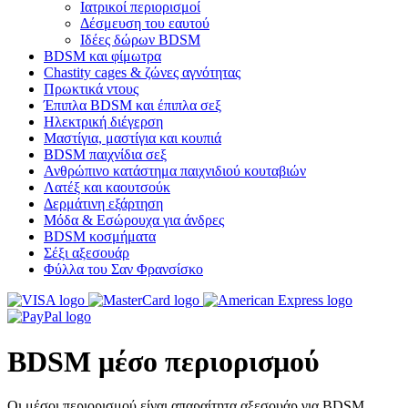
Ιατρικοί περιορισμοί
Δέσμευση του εαυτού
Ιδέες δώρων BDSM
BDSM και φίμωτρα
Chastity cages & ζώνες αγνότητας
Πρωκτικά ντους
Έπιπλα BDSM και έπιπλα σεξ
Ηλεκτρική διέγερση
Μαστίγια, μαστίγια και κουπιά
BDSM παιχνίδια σεξ
Ανθρώπινο κατάστημα παιχνιδιού κουταβιών
Λατέξ και καουτσούκ
Δερμάτινη εξάρτηση
Μόδα & Εσώρουχα για άνδρες
BDSM κοσμήματα
Σέξι αξεσουάρ
Φύλλα του Σαν Φρανσίσκο
BDSM μέσο περιορισμού
Οι μέσοι περιορισμού είναι απαραίτητα αξεσουάρ για BDSM