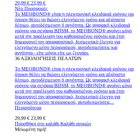
29,99 €
23,99 €
Νέο
Προσφορές
Το MEOBOND® είναι η ηλεκτρονική κλειδαριά χρόνου για
όποιον θέλει να βιώσει ελεγχόμενο χρόνο και αξιόπιστο
δέσιμο, αυτοδέσμευση ή αγνότητα. Ως ψηφιακή κλειδαριά
χρόνου για σενάρια BDSM, το MEOBOND® ανοίγει μόνο
μετά την παρέλευση του καθορισμένου χρόνου και έτσι
δημιουργεί τον αποφασιστικό, δεσμευτικό έλεγχο για
ελεγχόμενο μέσο περιορισμού, αυτοδεσμεύσεις και
αγνότητα - είτε μόνοι είτε ως ζευγάρι.
36
ΑΞΙΟΛΟΓΉΣΕΙΣ ΠΕΛΑΤΏΝ
Το MEOBOND® είναι η ηλεκτρονική κλειδαριά χρόνου για
όποιον θέλει να βιώσει ελεγχόμενο χρόνο και αξιόπιστο
δέσιμο, αυτοδέσμευση ή αγνότητα. Ως ψηφιακή κλειδαριά
χρόνου για σενάρια BDSM, το MEOBOND® ανοίγει μόνο
μετά την παρέλευση του καθορισμένου χρόνου και έτσι
δημιουργεί τον αποφασιστικό, δεσμευτικό έλεγχο για
ελεγχόμενο μέσο περιορισμού, αυτοδεσμεύσεις...
Περισσότερα
29,99 €
23,99 €
Προσθήκη στο καλάθι
Καλάθι αγορών
Μειωμένη τιμή!