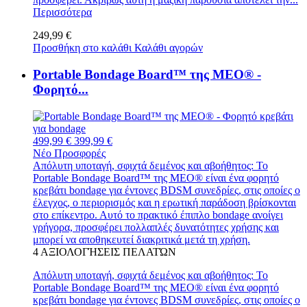
Περισσότερα
249,99 €
Προσθήκη στο καλάθι
Καλάθι αγορών
Portable Bondage Board™ της MEO® -
Φορητό...
499,99 €
399,99 €
Νέο
Προσφορές
Απόλυτη υποταγή, σφιχτά δεμένος και αβοήθητος: Το
Portable Bondage Board™ της MEO® είναι ένα φορητό
κρεβάτι bondage για έντονες BDSM συνεδρίες, στις οποίες ο
έλεγχος, ο περιορισμός και η ερωτική παράδοση βρίσκονται
στο επίκεντρο. Αυτό το πρακτικό έπιπλο bondage ανοίγει
γρήγορα, προσφέρει πολλαπλές δυνατότητες χρήσης και
μπορεί να αποθηκευτεί διακριτικά μετά τη χρήση.
4
ΑΞΙΟΛΟΓΉΣΕΙΣ ΠΕΛΑΤΏΝ
Απόλυτη υποταγή, σφιχτά δεμένος και αβοήθητος: Το
Portable Bondage Board™ της MEO® είναι ένα φορητό
κρεβάτι bondage για έντονες BDSM συνεδρίες, στις οποίες ο