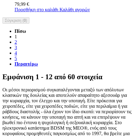
79,99 €
Προσθήκη στο καλάθι
Καλάθι αγορών
Σύγκριση (
0
)
Πίσω
1
2
3
4
5
Περαιτέρω
Εμφάνιση 1 - 12 από 60 στοιχεία
Οι μέσοι περιορισμού συγκαταλέγονται μεταξύ των απόλυτων
κλασικών της δουλείας και αποτελούν απαραίτητο αξεσουάρ για
την κυριαρχία, τον έλεγχο και την υποταγή. Είτε πρόκειται για
χειροπέδες, είτε για χειροπέδες ποδιών, είτε για περιλαίμια ή για
ράβδους διαστολής - όλα έχουν τον ίδιο σκοπό: να περιορίσουν τις
κινήσεις, να κάνουν την υποταγή πιο απτή και να επιτρέψουν να
βιωθεί πιο έντονα η ψυχολογική ή σεξουαλική κυριαρχία. Στο
ηλεκτρονικό κατάστημα BDSM της MEO®, ενός από τους
κορυφαίους προμηθευτές παγκοσμίως από το 1997, θα βρείτε μια