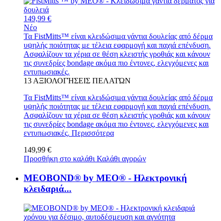
149,99 €
Νέο
Τα FistMitts™ είναι κλειδώσιμα γάντια δουλείας από δέρμα
υψηλής ποιότητας με τέλεια εφαρμογή και παχιά επένδυση.
Ασφαλίζουν τα χέρια σε θέση κλειστής γροθιάς και κάνουν
τις συνεδρίες bondage ακόμα πιο έντονες, ελεγχόμενες και
εντυπωσιακές.
13
ΑΞΙΟΛΟΓΉΣΕΙΣ ΠΕΛΑΤΏΝ
Τα FistMitts™ είναι κλειδώσιμα γάντια δουλείας από δέρμα
υψηλής ποιότητας με τέλεια εφαρμογή και παχιά επένδυση.
Ασφαλίζουν τα χέρια σε θέση κλειστής γροθιάς και κάνουν
τις συνεδρίες bondage ακόμα πιο έντονες, ελεγχόμενες και
εντυπωσιακές.
Περισσότερα
149,99 €
Προσθήκη στο καλάθι
Καλάθι αγορών
MEOBOND® by MEO® - Ηλεκτρονική
κλειδαριά...