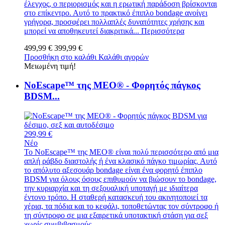
έλεγχος, ο περιορισμός και η ερωτική παράδοση βρίσκονται
στο επίκεντρο. Αυτό το πρακτικό έπιπλο bondage ανοίγει
γρήγορα, προσφέρει πολλαπλές δυνατότητες χρήσης και
μπορεί να αποθηκευτεί διακριτικά...
Περισσότερα
499,99 €
399,99 €
Προσθήκη στο καλάθι
Καλάθι αγορών
Μειωμένη τιμή!
NoEscape™ της MEO® - Φορητός πάγκος
BDSM...
299,99 €
Νέο
Το NoEscape™ της MEO® είναι πολύ περισσότερο από μια
απλή ράβδο διαστολής ή ένα κλασικό πάγκο τιμωρίας. Αυτό
το απόλυτο αξεσουάρ bondage είναι ένα φορητό έπιπλο
BDSM για όλους όσους επιθυμούν να βιώσουν το bondage,
την κυριαρχία και τη σεξουαλική υποταγή με ιδιαίτερα
έντονο τρόπο. Η σταθερή κατασκευή του ακινητοποιεί τα
χέρια, τα πόδια και το κεφάλι, τοποθετώντας τον σύντροφο ή
τη σύντροφο σε μια εξαιρετικά υποτακτική στάση για σεξ
χωρίς συμβιβασμούς.