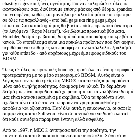
chastity cages και ζώνες αγνότητας. Για να εκπληρώσετε όλες τις
φαντασιώσεις σας, διαθέτουμε επίσης μάσκες από δέρμα, spandex
και νεοπρένιο, καθώς και μαντήλια με κλειστά μάτια και φίμωτρα
σε όλες τις παραλλαγές - από ball gags και ring gags μέχρι
φίμωτρα. Στο κατάστημά μας θα βρείτε επίσης πρωκτικά άγκιστρα
(τα λεγόμενα "Rope Master"), κλειδώσιμα πρωκτικά βύσματα,
Humbler, δεσμά κρεβατιού, δεσμά πόρτας και ακόμη και κρεβάτια
κενού. Το αποτέλεσμα είναι μια ποικιλία προϊόντων που δεν αφήνει
περιθώρια για επιθυμίες και προσφέρει τον κατάλληλο εξοπλισμό
για κάθε επίπεδο - από αρχάριους μέχρι έμπειρους ειδικούς του
BDSM.
Όπως σε όλες τις πρακτικές bondage, η ασφάλεια είναι η κορυφαία
προτεραιότητα με το μέσο περιορισμού BDSM. Αυτός είναι ο
λόγος για τον οποίο εμείς στη MEO® κατασκευάζουμε προϊόντα
μόνο από υψηλής ποιότητας, δοκιμασμένα υλικά. Τα δερμάτινα
δεσμά μας είναι παραδοσιακά χειροποίητα και τα χαλύβδινα δεσμά
μας είναι κατασκευασμένα με ακρίβεια. Όλα τα προϊόντα είναι
σχεδιασμένα έτσι ώστε να μπορούν να χρησιμοποιηθούν με
ασφάλεια και αξιοπιστία. Παρ' όλα αυτά, η επικοινωνία, οι σαφείς
συμφωνίες και τα Safeword είναι σημαντικά για να διασφαλιστεί
ότι κάθε συνεδρία παραμένει έντονη αλλά ασφαλής.
Από το 1997, η MEO® αντιπροσωπεύει την ποιότητα, την
καινοτομία και τη διακριτική, παγκόσμια αποστολή. Χάρη στην