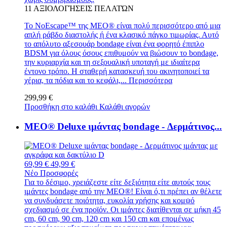
11
ΑΞΙΟΛΟΓΉΣΕΙΣ ΠΕΛΑΤΏΝ
Το NoEscape™ της MEO® είναι πολύ περισσότερο από μια
απλή ράβδο διαστολής ή ένα κλασικό πάγκο τιμωρίας. Αυτό
το απόλυτο αξεσουάρ bondage είναι ένα φορητό έπιπλο
BDSM για όλους όσους επιθυμούν να βιώσουν το bondage,
την κυριαρχία και τη σεξουαλική υποταγή με ιδιαίτερα
έντονο τρόπο. Η σταθερή κατασκευή του ακινητοποιεί τα
χέρια, τα πόδια και το κεφάλι,...
Περισσότερα
299,99 €
Προσθήκη στο καλάθι
Καλάθι αγορών
MEO® Deluxe ιμάντας bondage - Δερμάτινος...
69,99 €
49,99 €
Νέο
Προσφορές
Για το δέσιμο, χρειάζεστε είτε δεξιότητα είτε αυτούς τους
ιμάντες bondage από την MEO®! Είναι ό,τι πρέπει αν θέλετε
να συνδυάσετε ποιότητα, ευκολία χρήσης και κομψό
σχεδιασμό σε ένα προϊόν. Οι ιμάντες διατίθενται σε μήκη 45
cm, 60 cm, 90 cm, 120 cm και 150 cm και επομένως