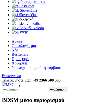
български език
Eesti keel
Slovenčina
Slovenščina
ελληνικά
Lietuvių kalba
Latviešu valoda
中文
Αρχική
Οι επιλογές μας
Νέα
Bestsellers
Προσφορές
Χονδρική
Υπαναχώρηση από τη σύμβαση
Επικοινωνία
Τηλεφωνήστε μας:
+49 2366 500 500
Αναζήτηση
BDSM μέσο περιορισμού