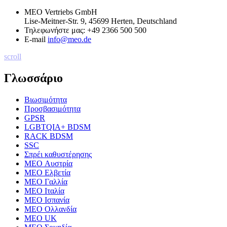
MEO Vertriebs GmbH
Lise-Meitner-Str. 9, 45699 Herten, Deutschland
Τηλεφωνήστε μας:
+49 2366 500 500
E-mail
info@meo.de
scroll
Γλωσσάριο
Βιωσιμότητα
Προσβασιμότητα
GPSR
LGBTQIA+ BDSM
RACK BDSM
SSC
Σπρέι καθυστέρησης
MEO Αυστρία
MEO Ελβετία
MEO Γαλλία
MEO Ιταλία
MEO Ισπανία
MEO Ολλανδία
MEO UK