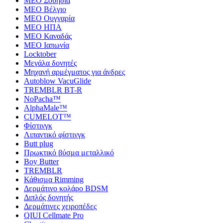
MEO Σουηδία
MEO Βέλγιο
MEO Ουγγαρία
MEO ΗΠΑ
MEO Καναδάς
MEO Ιαπωνία
Locktober
Μεγάλα δονητές
Μηχανή αρμέγματος για άνδρες
Autoblow VacuGlide
TREMBLR BT-R
NoPacha™
AlphaMale™
CUMELOT™
Φίστινγκ
Λιπαντικό φίστινγκ
Butt plug
Πρωκτικό βύσμα μεταλλικό
Boy Butter
TREMBLR
Κάθισμα Rimming
Δερμάτινο κολάρο BDSM
Διπλός δονητής
Δερμάτινες χειροπέδες
QIUI Cellmate Pro