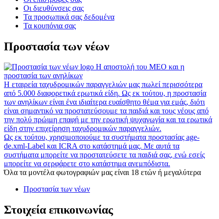
Οι διευθύνσεις σας
Τα προσωπικά σας δεδομένα
Τα κουπόνια σας
Προστασία των νέων
Η αποστολή του MEO και η
προστασία των ανηλίκων
Η εταιρεία ταχυδρομικών παραγγελιών μας πωλεί περισσότερα
από 5.000 διαφορετικά ερωτικά είδη. Ως εκ τούτου, η προστασία
των ανηλίκων είναι ένα ιδιαίτερα ευαίσθητο θέμα για εμάς, διότι
είναι σημαντικό να προστατεύσουμε τα παιδιά και τους νέους από
την πολύ πρώιμη επαφή με την ερωτική ψυχαγωγία και τα ερωτικά
είδη στην επιχείρηση ταχυδρομικών παραγγελιών.
Ως εκ τούτου, χρησιμοποιούμε τα συστήματα προστασίας age-
de.xml-Label και ICRA στο κατάστημά μας. Με αυτά τα
συστήματα μπορείτε να προστατεύσετε τα παιδιά σας, ενώ εσείς
μπορείτε να σερφάρετε στο κατάστημα ανεμπόδιστα.
Όλα τα μοντέλα φωτογραφιών μας είναι 18 ετών ή μεγαλύτερα
Προστασία των νέων
Στοιχεία επικοινωνίας