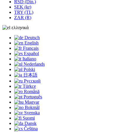
RSD (Din.)
SEK (kr)
TRY (TL)
ZAR (R)
ελληνικά
Deutsch
English
Français
Español
Italiano
Nederlands
Polski
日本語
Русский
Türkçe
Română
Português
Magyar
Bokmål
Svenska
Suomi
Dansk
Čeština