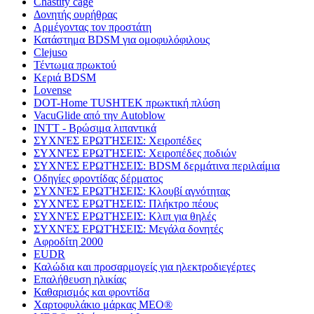
Chastity cage
Δονητής ουρήθρας
Αρμέγοντας τον προστάτη
Κατάστημα BDSM για ομοφυλόφιλους
Clejuso
Τέντωμα πρωκτού
Κεριά BDSM
Lovense
DOT-Home TUSHTEK πρωκτική πλύση
VacuGlide από την Autoblow
INTT - Βρώσιμα λιπαντικά
ΣΥΧΝΈΣ ΕΡΩΤΉΣΕΙΣ: Χειροπέδες
ΣΥΧΝΈΣ ΕΡΩΤΉΣΕΙΣ: Χειροπέδες ποδιών
ΣΥΧΝΈΣ ΕΡΩΤΉΣΕΙΣ: BDSM δερμάτινα περιλαίμια
Οδηγίες φροντίδας δέρματος
ΣΥΧΝΈΣ ΕΡΩΤΉΣΕΙΣ: Κλουβί αγνότητας
ΣΥΧΝΈΣ ΕΡΩΤΉΣΕΙΣ: Πλήκτρο πέους
ΣΥΧΝΈΣ ΕΡΩΤΉΣΕΙΣ: Κλιπ για θηλές
ΣΥΧΝΈΣ ΕΡΩΤΉΣΕΙΣ: Μεγάλα δονητές
Αφροδίτη 2000
EUDR
Καλώδια και προσαρμογείς για ηλεκτροδιεγέρτες
Επαλήθευση ηλικίας
Καθαρισμός και φροντίδα
Χαρτοφυλάκιο μάρκας MEO®