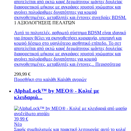
αποτελείται από οκτώ καφέ δερμάτινους ιμάντες δουλείας
διαφορετικού μήκους με αγκράφες χρυσού χρώματος και
ανοίγει πολυάριθμες δυνατότητες για κομψά
σκηνοθετημένες, μεταβλητές και έντονες συνεδρίες BDSM.
1
ΑΞΙΟΛΟΓΉΣΕΙΣ ΠΕΛΑΤΏΝ
Αυτό το πολυτελές, αρθρωτό σύστημα BDSM είναι ιδανικό
για όποιον θέλει να σκηνοθετήσει κυριαρχία, υποταγή και
κομψό δέσιμο στο υψηλότερο αισθητικό επίπεδο. Το σετ
αποτελείται από οκτώ καφέ δερμάτινους ιμάντες δουλείας
διαφορετικού μήκους με αγκράφες χρυσού χρώματος και
ανοίγει πολυάριθμες δυνατότητες για κομψά
σκηνοθετημένες, μεταβλητές και έντονες...
Περισσότερα
299,99 €
Προσθήκη στο καλάθι
Καλάθι αγορών
AlphaLock™ by MEO® - Κολιέ με
κλειδαριά...
39,99 €
Νέο
Σαφής συμβολισμός και πρακτική λειτουργία: αυτό το κολιέ