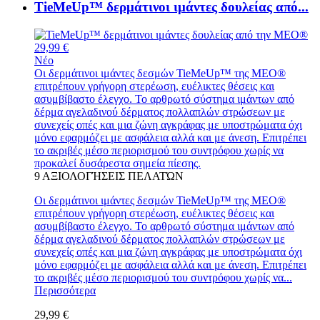
TieMeUp™ δερμάτινοι ιμάντες δουλείας από...
29,99 €
Νέο
Οι δερμάτινοι ιμάντες δεσμών TieMeUp™ της MEO®
επιτρέπουν γρήγορη στερέωση, ευέλικτες θέσεις και
ασυμβίβαστο έλεγχο. Το αρθρωτό σύστημα ιμάντων από
δέρμα αγελαδινού δέρματος πολλαπλών στρώσεων με
συνεχείς οπές και μια ζώνη αγκράφας με υποστρώματα όχι
μόνο εφαρμόζει με ασφάλεια αλλά και με άνεση. Επιτρέπει
το ακριβές μέσο περιορισμού του συντρόφου χωρίς να
προκαλεί δυσάρεστα σημεία πίεσης.
9
ΑΞΙΟΛΟΓΉΣΕΙΣ ΠΕΛΑΤΏΝ
Οι δερμάτινοι ιμάντες δεσμών TieMeUp™ της MEO®
επιτρέπουν γρήγορη στερέωση, ευέλικτες θέσεις και
ασυμβίβαστο έλεγχο. Το αρθρωτό σύστημα ιμάντων από
δέρμα αγελαδινού δέρματος πολλαπλών στρώσεων με
συνεχείς οπές και μια ζώνη αγκράφας με υποστρώματα όχι
μόνο εφαρμόζει με ασφάλεια αλλά και με άνεση. Επιτρέπει
το ακριβές μέσο περιορισμού του συντρόφου χωρίς να...
Περισσότερα
29,99 €