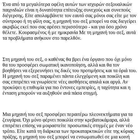
Ένα από τα μεγαλύτερα οφέλη αυτών των ισχυρών σεξουαλικών
παιχνιδιών είναι η δυνατότητα επίτευξης συνεχούς και συνεπούς
διέγερσης. Είτε απολαμβάνετε τον εαυτό σας μόνοι σας είτε με τον
σύντροφο ή τη φίλη σας, η μηχανή του σεξ μπορεί να σας διεγείρει
ακριβώς εκεί που σας αρέσει περισσότερο - και για όσο χρόνο
θέλετε. Κουρασμένος ή με ημικρανία Με τη μηχανή του σεξ, αυτά
τα προβλήματα ανήκουν στο παρελθόν.
Στη μηχανή του σεξ, ο καθένας θα βρει ένα όργανο που όχι μόνο
θα του προσφέρει σωματική ικανοποίηση, αλλά και θα τον
βοηθήσει να εξερευνήσει τις δικές του προτιμήσεις και τα όριά του.
Η μηχανή του σεξ παραμένει πάντα ελεγχόμενη και ποικίλη και
σας επιτρέπει να γνωρίσετε νέες αισθήσεις απαλά και αργά. Αν
προκύψει η επιθυμία για πιο έντονες εμπειρίες, η ταχύτητα και η
ένταση μπορούν να αυξηθούν ανά πάσα στιγμή.
Μια μηχανή του σεξ προσφέρει περαιτέρω πλεονεκτήματα για τα
ζευγάρια. Όχι μόνο φέρνει ποικιλία στην κρεβατοκάμαρα, αλλά
επιτρέπει επίσης να μοιραστείτε προσωπικές στιγμές με έναν νέο
τρόπο. Είτε κατά τη διάρκεια των προκαταρκτικών είτε της κύριας
πράξης, η μηχανή του σεξ μπορεί να ενσωματωθεί σε μια κοινή