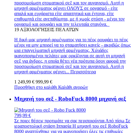
προσομοίωση στοματικού σεξ και τον αυνανισμό. Αυτή η
μηχανή αρμέγματος φέρνει ΟΛΟΥΣ σε οργασμό - είτε
απαλά και ευχάριστα είτε απαιτητικά και έντονα, είτε
επιθυμητά είτε ανεπιθύμητα, με ή χωρίς στύση - μέχρι τον
οργασμό και ρουφάει και την τελευταία σταγόνα.
19
ΑΞΙΟΛΟΓΉΣΕΙΣ ΠΕΛΑΤΏΝ
Η δική μας μηχανή αρμέγματος για το πέος ρουφάει το πέος
μέχρι να μην μπορεί να το σταματήσει κανείς - ακριβώς όπως
μια επαγγελματική μηχανή αρμέγματος. Χιλιάδες
ικανοποιημένοι πελάτες μας ορκίζονται σε αυτή τη μηχανή
σεξ για άνδρες, η οποία θέτει νέα πρότυπα όσον αφορά την
προσομοίωση στοματικού σεξ και τον αυνανισμό. Αυτή η
μηχανή αρμέγματος φέρνει...
Περισσότερα
1 249,99 €
999,99 €
Προσθήκη στο καλάθι
Καλάθι αγορών
Μηχανή του σεξ - RoboFuck 8000 μηχανή σεξ
799,99 €
Σε ποιες θέσεις προτιμάτε να σας περιποιούνται Από πίσω Σε
ιεραποστολική στάση Ιππασία Η μηχανή του σεξ RoboFuck
8000 αναπτύχθηκε για να ικανοποιήσει όλες τις επιθυμίες