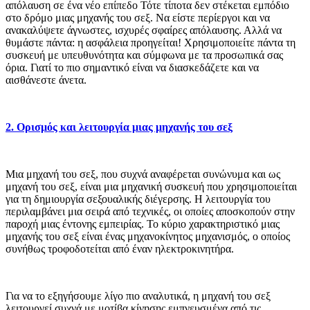
απόλαυση σε ένα νέο επίπεδο Τότε τίποτα δεν στέκεται εμπόδιο
στο δρόμο μιας μηχανής του σεξ. Να είστε περίεργοι και να
ανακαλύψετε άγνωστες, ισχυρές σφαίρες απόλαυσης. Αλλά να
θυμάστε πάντα: η ασφάλεια προηγείται! Χρησιμοποιείτε πάντα τη
συσκευή με υπευθυνότητα και σύμφωνα με τα προσωπικά σας
όρια. Γιατί το πιο σημαντικό είναι να διασκεδάζετε και να
αισθάνεστε άνετα.
2. Ορισμός και λειτουργία μιας μηχανής του σεξ
Μια μηχανή του σεξ, που συχνά αναφέρεται συνώνυμα και ως
μηχανή του σεξ, είναι μια μηχανική συσκευή που χρησιμοποιείται
για τη δημιουργία σεξουαλικής διέγερσης. Η λειτουργία του
περιλαμβάνει μια σειρά από τεχνικές, οι οποίες αποσκοπούν στην
παροχή μιας έντονης εμπειρίας. Το κύριο χαρακτηριστικό μιας
μηχανής του σεξ είναι ένας μηχανοκίνητος μηχανισμός, ο οποίος
συνήθως τροφοδοτείται από έναν ηλεκτροκινητήρα.
Για να το εξηγήσουμε λίγο πιο αναλυτικά, η μηχανή του σεξ
λειτουργεί συχνά με μοτίβα κίνησης εμπνευσμένα από τις