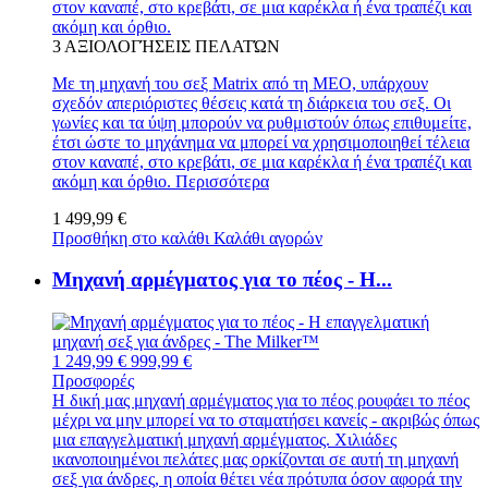
στον καναπέ, στο κρεβάτι, σε μια καρέκλα ή ένα τραπέζι και
ακόμη και όρθιο.
3
ΑΞΙΟΛΟΓΉΣΕΙΣ ΠΕΛΑΤΏΝ
Με τη μηχανή του σεξ Matrix από τη MEO, υπάρχουν
σχεδόν απεριόριστες θέσεις κατά τη διάρκεια του σεξ. Οι
γωνίες και τα ύψη μπορούν να ρυθμιστούν όπως επιθυμείτε,
έτσι ώστε το μηχάνημα να μπορεί να χρησιμοποιηθεί τέλεια
στον καναπέ, στο κρεβάτι, σε μια καρέκλα ή ένα τραπέζι και
ακόμη και όρθιο.
Περισσότερα
1 499,99 €
Προσθήκη στο καλάθι
Καλάθι αγορών
Μηχανή αρμέγματος για το πέος - Η...
1 249,99 €
999,99 €
Προσφορές
Η δική μας μηχανή αρμέγματος για το πέος ρουφάει το πέος
μέχρι να μην μπορεί να το σταματήσει κανείς - ακριβώς όπως
μια επαγγελματική μηχανή αρμέγματος. Χιλιάδες
ικανοποιημένοι πελάτες μας ορκίζονται σε αυτή τη μηχανή
σεξ για άνδρες, η οποία θέτει νέα πρότυπα όσον αφορά την