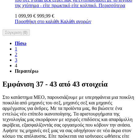
της χτύπημα - είτε πρωκτικό είτε κολπικό.
Περισσότερα
1 099,99 €
999,99 €
Προσθήκη στο καλάθι
Καλάθι αγορών
Σύγκριση (
0
)
Πίσω
1
2
3
4
Περαιτέρω
Εμφάνιση 37 - 43 από 43 στοιχεία
Στο κατάστημα MEO, παρουσιάζουμε με υπερηφάνεια μια ποικίλη
ποικιλία από μηχανές του σεξ, μηχανές σεξ και μηχανές
αρμέγματος για άνδρες. Με τα προϊόντα μας, θα βιώσετε ένα
εντελώς νέο επίπεδο ικανοποίησης. Τα αριστουργήματα της
τεχνολογίας μας σκοράρουν με ισχυρές επιδόσεις και απαράμιλλη
ακρίβεια, εξασφαλίζοντάς σας οργασμούς που κόβουν την ανάσα.
Αφήστε τις μηχανές σεξ μας να σας οδηγήσουν σε νέα άκρα στον
κόσμο της απόλαυσης. Είτε πρόκειται για γρήγορες ωθήσεις είτε