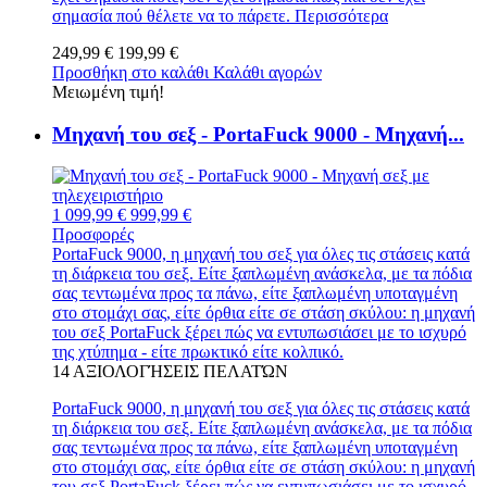
σημασία πού θέλετε να το πάρετε.
Περισσότερα
249,99 €
199,99 €
Προσθήκη στο καλάθι
Καλάθι αγορών
Μειωμένη τιμή!
Μηχανή του σεξ - PortaFuck 9000 - Μηχανή...
1 099,99 €
999,99 €
Προσφορές
PortaFuck 9000, η μηχανή του σεξ για όλες τις στάσεις κατά
τη διάρκεια του σεξ. Είτε ξαπλωμένη ανάσκελα, με τα πόδια
σας τεντωμένα προς τα πάνω, είτε ξαπλωμένη υποταγμένη
στο στομάχι σας, είτε όρθια είτε σε στάση σκύλου: η μηχανή
του σεξ PortaFuck ξέρει πώς να εντυπωσιάσει με το ισχυρό
της χτύπημα - είτε πρωκτικό είτε κολπικό.
14
ΑΞΙΟΛΟΓΉΣΕΙΣ ΠΕΛΑΤΏΝ
PortaFuck 9000, η μηχανή του σεξ για όλες τις στάσεις κατά
τη διάρκεια του σεξ. Είτε ξαπλωμένη ανάσκελα, με τα πόδια
σας τεντωμένα προς τα πάνω, είτε ξαπλωμένη υποταγμένη
στο στομάχι σας, είτε όρθια είτε σε στάση σκύλου: η μηχανή
του σεξ PortaFuck ξέρει πώς να εντυπωσιάσει με το ισχυρό