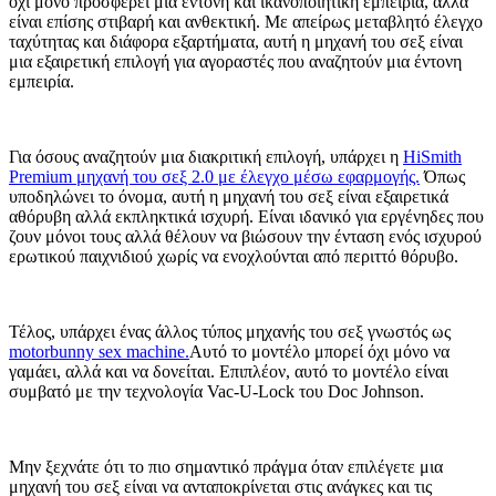
όχι μόνο προσφέρει μια έντονη και ικανοποιητική εμπειρία, αλλά
είναι επίσης στιβαρή και ανθεκτική. Με απείρως μεταβλητό έλεγχο
ταχύτητας και διάφορα εξαρτήματα, αυτή η μηχανή του σεξ είναι
μια εξαιρετική επιλογή για αγοραστές που αναζητούν μια έντονη
εμπειρία.
Για όσους αναζητούν μια διακριτική επιλογή, υπάρχει η
HiSmith
Premium μηχανή του σεξ 2.0 με έλεγχο μέσω εφαρμογής.
Όπως
υποδηλώνει το όνομα, αυτή η μηχανή του σεξ είναι εξαιρετικά
αθόρυβη αλλά εκπληκτικά ισχυρή. Είναι ιδανικό για εργένηδες που
ζουν μόνοι τους αλλά θέλουν να βιώσουν την ένταση ενός ισχυρού
ερωτικού παιχνιδιού χωρίς να ενοχλούνται από περιττό θόρυβο.
Τέλος, υπάρχει ένας άλλος τύπος μηχανής του σεξ γνωστός ως
motorbunny sex machine.
Αυτό το μοντέλο μπορεί όχι μόνο να
γαμάει, αλλά και να δονείται. Επιπλέον, αυτό το μοντέλο είναι
συμβατό με την τεχνολογία Vac-U-Lock του Doc Johnson.
Μην ξεχνάτε ότι το πιο σημαντικό πράγμα όταν επιλέγετε μια
μηχανή του σεξ είναι να ανταποκρίνεται στις ανάγκες και τις