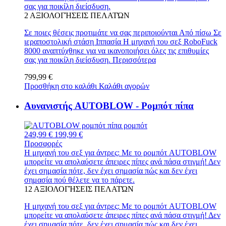
σας για ποικίλη διείσδυση.
2
ΑΞΙΟΛΟΓΉΣΕΙΣ ΠΕΛΑΤΏΝ
Σε ποιες θέσεις προτιμάτε να σας περιποιούνται Από πίσω Σε
ιεραποστολική στάση Ιππασία Η μηχανή του σεξ RoboFuck
8000 αναπτύχθηκε για να ικανοποιήσει όλες τις επιθυμίες
σας για ποικίλη διείσδυση.
Περισσότερα
799,99 €
Προσθήκη στο καλάθι
Καλάθι αγορών
Αυνανιστής AUTOBLOW - Ρομπότ πίπα
249,99 €
199,99 €
Προσφορές
Η μηχανή του σεξ για άντρες: Με το ρομπότ AUTOBLOW
μπορείτε να απολαύσετε άπειρες πίπες ανά πάσα στιγμή! Δεν
έχει σημασία πότε, δεν έχει σημασία πώς και δεν έχει
σημασία πού θέλετε να το πάρετε.
12
ΑΞΙΟΛΟΓΉΣΕΙΣ ΠΕΛΑΤΏΝ
Η μηχανή του σεξ για άντρες: Με το ρομπότ AUTOBLOW
μπορείτε να απολαύσετε άπειρες πίπες ανά πάσα στιγμή! Δεν
έχει σημασία πότε, δεν έχει σημασία πώς και δεν έχει