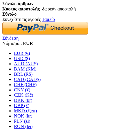
Σύνολο άρθρων
Κόστος αποστολής
δωρεάν αποστολή
Σύνολο
Συνεχίστε τις αγορές
Ταμείο
Σύνδεση
Νόμισμα :
EUR
EUR (€)
USD ($)
AUD (AU$)
BAM (KM)
BRL (R$)
CAD (CAD$)
CHF (CHF)
CNY (¥)
CZK (Kč)
DKK (kr)
GBP (£)
MKD (Ден)
NOK (kr)
PLN (zł)
RON (lei)