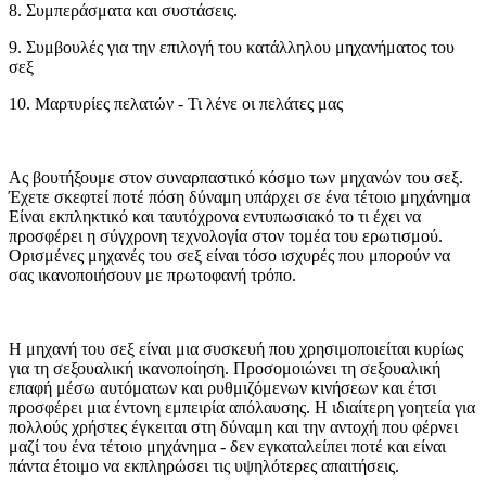
8. Συμπεράσματα και συστάσεις.
9. Συμβουλές για την επιλογή του κατάλληλου μηχανήματος του
σεξ
10. Μαρτυρίες πελατών - Τι λένε οι πελάτες μας
Ας βουτήξουμε στον συναρπαστικό κόσμο των μηχανών του σεξ.
Έχετε σκεφτεί ποτέ πόση δύναμη υπάρχει σε ένα τέτοιο μηχάνημα
Είναι εκπληκτικό και ταυτόχρονα εντυπωσιακό το τι έχει να
προσφέρει η σύγχρονη τεχνολογία στον τομέα του ερωτισμού.
Ορισμένες μηχανές του σεξ είναι τόσο ισχυρές που μπορούν να
σας ικανοποιήσουν με πρωτοφανή τρόπο.
Η μηχανή του σεξ είναι μια συσκευή που χρησιμοποιείται κυρίως
για τη σεξουαλική ικανοποίηση. Προσομοιώνει τη σεξουαλική
επαφή μέσω αυτόματων και ρυθμιζόμενων κινήσεων και έτσι
προσφέρει μια έντονη εμπειρία απόλαυσης. Η ιδιαίτερη γοητεία για
πολλούς χρήστες έγκειται στη δύναμη και την αντοχή που φέρνει
μαζί του ένα τέτοιο μηχάνημα - δεν εγκαταλείπει ποτέ και είναι
πάντα έτοιμο να εκπληρώσει τις υψηλότερες απαιτήσεις.