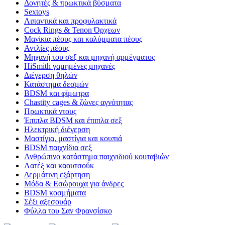
Δονητές & πρωκτικά βύσματα
Sextoys
Λιπαντικά και προφυλακτικά
Cock Rings & Tenon Όρχεων
Μανίκια πέους και καλύμματα πέους
Αντλίες πέους
Μηχανή του σεξ και μηχανή αρμέγματος
HiSmith γαμημένες μηχανές
Διέγερση θηλών
Κατάστημα δεσμών
BDSM και φίμωτρα
Chastity cages & ζώνες αγνότητας
Πρωκτικά ντους
Έπιπλα BDSM και έπιπλα σεξ
Ηλεκτρική διέγερση
Μαστίγια, μαστίγια και κουπιά
BDSM παιχνίδια σεξ
Ανθρώπινο κατάστημα παιχνιδιού κουταβιών
Λατέξ και καουτσούκ
Δερμάτινη εξάρτηση
Μόδα & Εσώρουχα για άνδρες
BDSM κοσμήματα
Σέξι αξεσουάρ
Φύλλα του Σαν Φρανσίσκο