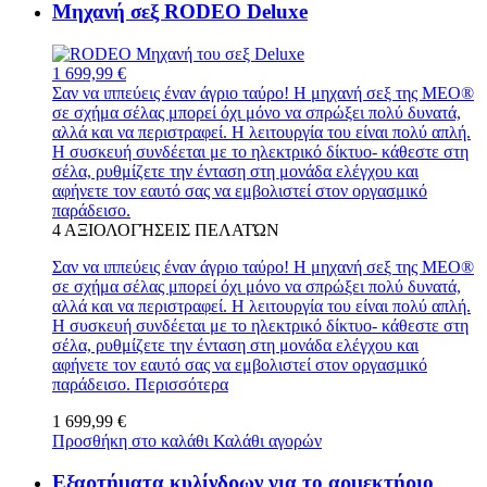
Μηχανή σεξ RODEO Deluxe
1 699,99 €
Σαν να ιππεύεις έναν άγριο ταύρο! Η μηχανή σεξ της MEO®
σε σχήμα σέλας μπορεί όχι μόνο να σπρώξει πολύ δυνατά,
αλλά και να περιστραφεί. Η λειτουργία του είναι πολύ απλή.
Η συσκευή συνδέεται με το ηλεκτρικό δίκτυο- κάθεστε στη
σέλα, ρυθμίζετε την ένταση στη μονάδα ελέγχου και
αφήνετε τον εαυτό σας να εμβολιστεί στον οργασμικό
παράδεισο.
4
ΑΞΙΟΛΟΓΉΣΕΙΣ ΠΕΛΑΤΏΝ
Σαν να ιππεύεις έναν άγριο ταύρο! Η μηχανή σεξ της MEO®
σε σχήμα σέλας μπορεί όχι μόνο να σπρώξει πολύ δυνατά,
αλλά και να περιστραφεί. Η λειτουργία του είναι πολύ απλή.
Η συσκευή συνδέεται με το ηλεκτρικό δίκτυο- κάθεστε στη
σέλα, ρυθμίζετε την ένταση στη μονάδα ελέγχου και
αφήνετε τον εαυτό σας να εμβολιστεί στον οργασμικό
παράδεισο.
Περισσότερα
1 699,99 €
Προσθήκη στο καλάθι
Καλάθι αγορών
Εξαρτήματα κυλίνδρων για το αρμεκτήριο