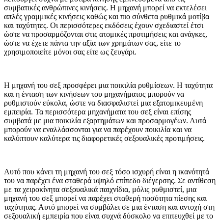
συμβατικές ανθρώπινες κινήσεις. Η μηχανή μπορεί να εκτελέσει
απλές γραμμικές κινήσεις καθώς και πιο σύνθετα ρυθμικά μοτίβα
και ταχύτητες. Οι περισσότερες εκδόσεις έχουν σχεδιαστεί έτσι
ώστε να προσαρμόζονται στις ατομικές προτιμήσεις και ανάγκες,
ώστε να έχετε πάντα την αξία των χρημάτων σας, είτε το
χρησιμοποιείτε μόνοι σας είτε ως ζευγάρι.
Η μηχανή του σεξ προσφέρει μια ποικιλία ρυθμίσεων. Η ταχύτητα
και η ένταση των κινήσεων του μηχανήματος μπορούν να
ρυθμιστούν εύκολα, ώστε να διασφαλιστεί μια εξατομικευμένη
εμπειρία. Τα περισσότερα μηχανήματα του σεξ είναι επίσης
συμβατά με μια ποικιλία εξαρτημάτων και προσαρμογέων. Αυτά
μπορούν να εναλλάσσονται για να παρέχουν ποικιλία και να
καλύπτουν καλύτερα τις διαφορετικές σεξουαλικές προτιμήσεις.
Αυτό που κάνει τη μηχανή του σεξ τόσο ισχυρή είναι η ικανότητά
του να παρέχει ένα σταθερά υψηλό επίπεδο διέγερσης. Σε αντίθεση
με τα χειροκίνητα σεξουαλικά παιχνίδια, μόλις ρυθμιστεί, μια
μηχανή του σεξ μπορεί να παρέχει σταθερή ποσότητα πίεσης και
ταχύτητας. Αυτό μπορεί να συμβάλει σε μια ένταση και αντοχή στη
σεξουαλική εμπειρία που είναι συχνά δύσκολο να επιτευχθεί με το