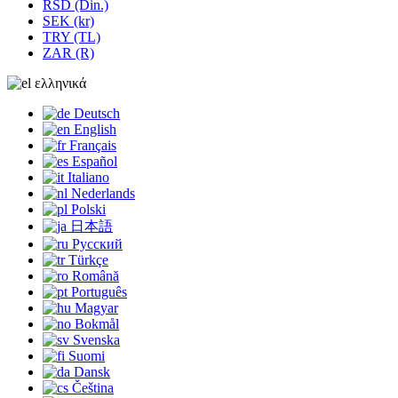
RSD (Din.)
SEK (kr)
TRY (TL)
ZAR (R)
ελληνικά
Deutsch
English
Français
Español
Italiano
Nederlands
Polski
日本語
Русский
Türkçe
Română
Português
Magyar
Bokmål
Svenska
Suomi
Dansk
Čeština