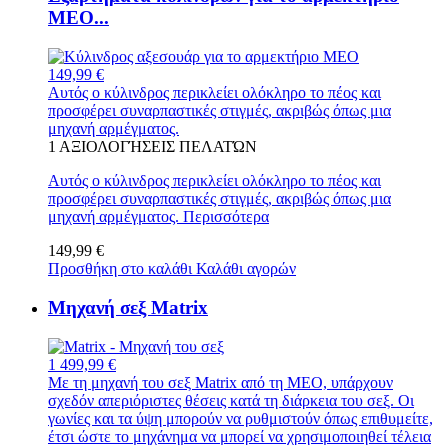
MEO...
149,99 €
Αυτός ο κύλινδρος περικλείει ολόκληρο το πέος και
προσφέρει συναρπαστικές στιγμές, ακριβώς όπως μια
μηχανή αρμέγματος.
1
ΑΞΙΟΛΟΓΉΣΕΙΣ ΠΕΛΑΤΏΝ
Αυτός ο κύλινδρος περικλείει ολόκληρο το πέος και
προσφέρει συναρπαστικές στιγμές, ακριβώς όπως μια
μηχανή αρμέγματος.
Περισσότερα
149,99 €
Προσθήκη στο καλάθι
Καλάθι αγορών
Μηχανή σεξ Matrix
1 499,99 €
Με τη μηχανή του σεξ Matrix από τη MEO, υπάρχουν
σχεδόν απεριόριστες θέσεις κατά τη διάρκεια του σεξ. Οι
γωνίες και τα ύψη μπορούν να ρυθμιστούν όπως επιθυμείτε,
έτσι ώστε το μηχάνημα να μπορεί να χρησιμοποιηθεί τέλεια