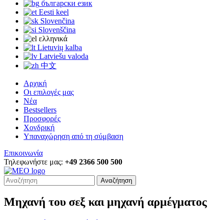
български език
Eesti keel
Slovenčina
Slovenščina
ελληνικά
Lietuvių kalba
Latviešu valoda
中文
Αρχική
Οι επιλογές μας
Νέα
Bestsellers
Προσφορές
Χονδρική
Υπαναχώρηση από τη σύμβαση
Επικοινωνία
Τηλεφωνήστε μας:
+49 2366 500 500
Αναζήτηση
Μηχανή του σεξ και μηχανή αρμέγματος