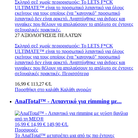
Σκληρό σεξ χωρίς περιορισμούς: Το LETS F*CK
ULTIMATE™ είναι το προσωπικό λιπαντικό για όλους
εκείνους για τους οποίους ένα "κανονικό" προσωπικό
λιπαντικό δεν είναι αρκετό. Αναπτύχθηκε για άνδρες και
γυναίκες που θέλουν να απολαύσουν το απόλυτο σε έντονες
σεξουαλικές πρακτικές.
27
ΑΞΙΟΛΟΓΉΣΕΙΣ ΠΕΛΑΤΏΝ
Σκληρό σεξ χωρίς περιορισμούς: Το LETS F*CK
ULTIMATE™ είναι το προσωπικό λιπαντικό για όλους
εκείνους για τους οποίους ένα "κανονικό" προσωπικό
λιπαντικό δεν είναι αρκετό. Αναπτύχθηκε για άνδρες και
γυναίκες που θέλουν να απολαύσουν το απόλυτο σε έντονες
σεξουαλικές πρακτικές.
Περισσότερα
16,99 €
113,27 €/L
Προσθήκη στο καλάθι
Καλάθι αγορών
AnalTotal™ - Λιπαντικό για rimming με...
16,99 €
14,99 €
149,90 €/L
Προσφορές
Το AnalTotal™ μετατρέπει μια από τις πιο έντονες