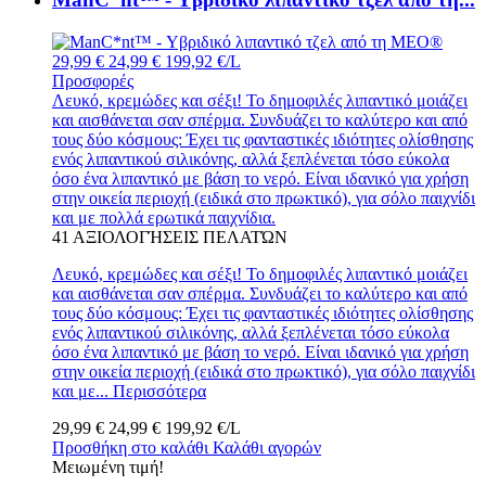
29,99 €
24,99 €
199,92 €/L
Προσφορές
Λευκό, κρεμώδες και σέξι! Το δημοφιλές λιπαντικό μοιάζει
και αισθάνεται σαν σπέρμα. Συνδυάζει το καλύτερο και από
τους δύο κόσμους: Έχει τις φανταστικές ιδιότητες ολίσθησης
ενός λιπαντικού σιλικόνης, αλλά ξεπλένεται τόσο εύκολα
όσο ένα λιπαντικό με βάση το νερό. Είναι ιδανικό για χρήση
στην οικεία περιοχή (ειδικά στο πρωκτικό), για σόλο παιχνίδι
και με πολλά ερωτικά παιχνίδια.
41
ΑΞΙΟΛΟΓΉΣΕΙΣ ΠΕΛΑΤΏΝ
Λευκό, κρεμώδες και σέξι! Το δημοφιλές λιπαντικό μοιάζει
και αισθάνεται σαν σπέρμα. Συνδυάζει το καλύτερο και από
τους δύο κόσμους: Έχει τις φανταστικές ιδιότητες ολίσθησης
ενός λιπαντικού σιλικόνης, αλλά ξεπλένεται τόσο εύκολα
όσο ένα λιπαντικό με βάση το νερό. Είναι ιδανικό για χρήση
στην οικεία περιοχή (ειδικά στο πρωκτικό), για σόλο παιχνίδι
και με...
Περισσότερα
29,99 €
24,99 €
199,92 €/L
Προσθήκη στο καλάθι
Καλάθι αγορών
Μειωμένη τιμή!