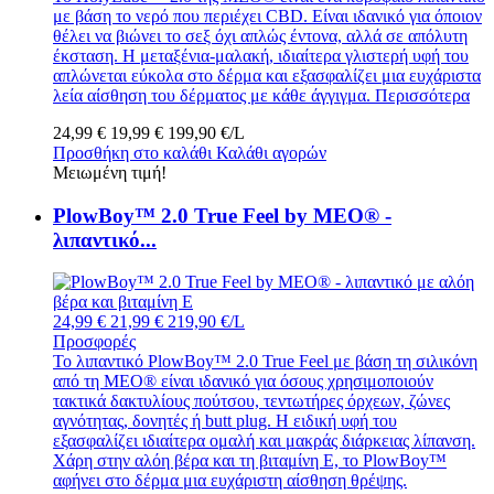
με βάση το νερό που περιέχει CBD. Είναι ιδανικό για όποιον
θέλει να βιώνει το σεξ όχι απλώς έντονα, αλλά σε απόλυτη
έκσταση. Η μεταξένια-μαλακή, ιδιαίτερα γλιστερή υφή του
απλώνεται εύκολα στο δέρμα και εξασφαλίζει μια ευχάριστα
λεία αίσθηση του δέρματος με κάθε άγγιγμα.
Περισσότερα
24,99 €
19,99 €
199,90 €/L
Προσθήκη στο καλάθι
Καλάθι αγορών
Μειωμένη τιμή!
PlowBoy™ 2.0 True Feel by MEO® -
λιπαντικό...
24,99 €
21,99 €
219,90 €/L
Προσφορές
Το λιπαντικό PlowBoy™ 2.0 True Feel με βάση τη σιλικόνη
από τη MEO® είναι ιδανικό για όσους χρησιμοποιούν
τακτικά δακτυλίους πούτσου, τεντωτήρες όρχεων, ζώνες
αγνότητας, δονητές ή butt plug. Η ειδική υφή του
εξασφαλίζει ιδιαίτερα ομαλή και μακράς διάρκειας λίπανση.
Χάρη στην αλόη βέρα και τη βιταμίνη Ε, το PlowBoy™
αφήνει στο δέρμα μια ευχάριστη αίσθηση θρέψης.