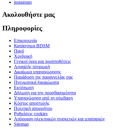
instagram
Ακολουθήστε μας
Πληροφορίες
Επικοινωνία
Κατάστημα BDSM
Πανό
Χονδρική
Γενικοί όροι και προϋποθέσεις
Ασφαλής πληρωμή
Δικαίωμα υπαναχώρησης
Παράδοση της παραγγελίας σας
Πνευματικά δικαιώματα
Εκτύπωση
Δήλωση για την προσβασιμότητα
Υπαναχώρηση από τη σύμβαση
Κόστος αποστολής
Πολιτική απορρήτου
Ρυθμίσεις cookies
Απόρριψη ηλεκτρικών συσκευών και μπαταριών
Sitemap