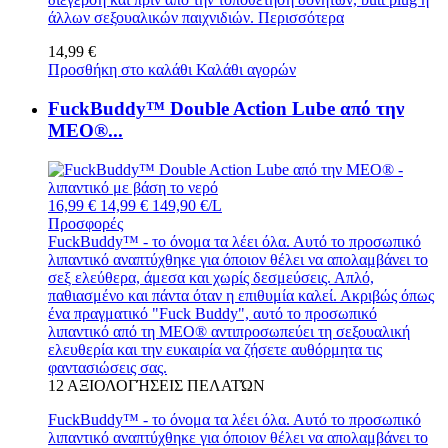
άλλων σεξουαλικών παιχνιδιών.
Περισσότερα
14,99 €
Προσθήκη στο καλάθι
Καλάθι αγορών
FuckBuddy™ Double Action Lube από την
MEO®...
16,99 €
14,99 €
149,90 €/L
Προσφορές
FuckBuddy™ - το όνομα τα λέει όλα. Αυτό το προσωπικό
λιπαντικό αναπτύχθηκε για όποιον θέλει να απολαμβάνει το
σεξ ελεύθερα, άμεσα και χωρίς δεσμεύσεις. Απλό,
παθιασμένο και πάντα όταν η επιθυμία καλεί. Ακριβώς όπως
ένα πραγματικό "Fuck Buddy", αυτό το προσωπικό
λιπαντικό από τη MEO® αντιπροσωπεύει τη σεξουαλική
ελευθερία και την ευκαιρία να ζήσετε αυθόρμητα τις
φαντασιώσεις σας.
12
ΑΞΙΟΛΟΓΉΣΕΙΣ ΠΕΛΑΤΏΝ
FuckBuddy™ - το όνομα τα λέει όλα. Αυτό το προσωπικό
λιπαντικό αναπτύχθηκε για όποιον θέλει να απολαμβάνει το