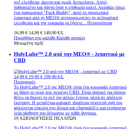
σεξ ελεύθερα, άμεσα και χωρίς δεσμεύσεις. Απλό,
παθιασμένο και πάντα όταν η επιθυμία καλεί. Ακριβώς όπως
ένα πραγματικό "Fuck Buddy", αυτό το προσωπικό
λιπαντικό από τη MEO® αντιπροσωπεύει τη σεξουαλική
ελευθερία και την ευκαιρία να ζήσετε...
Περισσότερα
16,99 €
14,99 €
149,90 €/L
Προσθήκη στο καλάθι
Καλάθι αγορών
Μειωμένη τιμή!
HolyLube™ 2.0 από την MEO® - λιπαντικό με
CBD
24,99 €
19,99 €
199,90 €/L
Προσφορές
Το HolyLube™ 2.0 της MEO® είναι ένα κορυφαίο λιπαντικό
με βάση το νερό που περιέχει CBD. Είναι ιδανικό για όποιον
θέλει να βιώνει το σεξ όχι απλώς έντονα, αλλά σε απόλυτη
έκσταση. Η μεταξένια-μαλακή, ιδιαίτερα γλιστερή υφή του
απλώνεται εύκολα στο δέρμα και εξασφαλίζει μια ευχάριστα
λεία αίσθηση του δέρματος με κάθε άγγιγμα.
19
ΑΞΙΟΛΟΓΉΣΕΙΣ ΠΕΛΑΤΏΝ
Το HolyLube™ 2.0 της MEO® είναι ένα κορυφαίο λιπαντικό