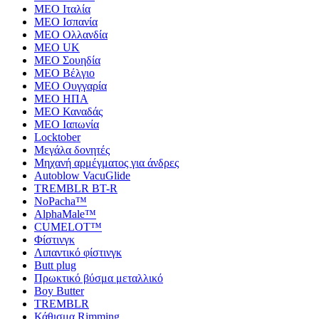
MEO Ιταλία
MEO Ισπανία
MEO Ολλανδία
MEO UK
MEO Σουηδία
MEO Βέλγιο
MEO Ουγγαρία
MEO ΗΠΑ
MEO Καναδάς
MEO Ιαπωνία
Locktober
Μεγάλα δονητές
Μηχανή αρμέγματος για άνδρες
Autoblow VacuGlide
TREMBLR BT-R
NoPacha™
AlphaMale™
CUMELOT™
Φίστινγκ
Λιπαντικό φίστινγκ
Butt plug
Πρωκτικό βύσμα μεταλλικό
Boy Butter
TREMBLR
Κάθισμα Rimming