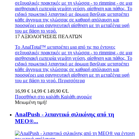
σεξουαλικές πρακτικές με τη γλώσσα - το rimming - σε μια
αισθησιακή εμπειρία γεμάτη γεύση, αίσθηση και πάθος. Το
ειδικό πρωκτικό λιπαντικό με άρωμα βανίλιας μετατρέπει
κάθε άγγιγμα της γλώσσας σε καθαρή απόλαυση και
προσφέρει μια σαγηνευτική αίσθηση με τη μεταξένια υφή
του με βάση το νερό.
17
ΑΞΙΟΛΟΓΉΣΕΙΣ ΠΕΛΑΤΏΝ
Το AnalTotal™ μετατρέπει μια από τις πιο έντονες
σεξουαλικές πρακτικές με τη γλώσσα - το rimming - σε μια
αισθησιακή εμπειρία γεμάτη γεύση, αίσθηση και πάθος. Το
ειδικό πρωκτικό λιπαντικό με άρωμα βανίλιας μετατρέπει
κάθε άγγιγμα της γλώσσας σε καθαρή απόλαυση και
προσφέρει μια σαγηνευτική αίσθηση με τη μεταξένια υφή
του με βάση το νερό.
Περισσότερα
16,99 €
14,99 €
149,90 €/L
Προσθήκη στο καλάθι
Καλάθι αγορών
Μειωμένη τιμή!
AnalPush - λιπαντικό σιλικόνης από τη
MEO®...