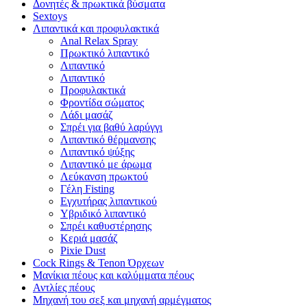
Δονητές & πρωκτικά βύσματα
Sextoys
Λιπαντικά και προφυλακτικά
Anal Relax Spray
Πρωκτικό λιπαντικό
Λιπαντικό
Λιπαντικό
Προφυλακτικά
Φροντίδα σώματος
Λάδι μασάζ
Σπρέι για βαθύ λαρύγγι
Λιπαντικό θέρμανσης
Λιπαντικό ψύξης
Λιπαντικό με άρωμα
Λεύκανση πρωκτού
Γέλη Fisting
Εγχυτήρας λιπαντικού
Υβριδικό λιπαντικό
Σπρέι καθυστέρησης
Κεριά μασάζ
Pixie Dust
Cock Rings & Tenon Όρχεων
Μανίκια πέους και καλύμματα πέους
Αντλίες πέους
Μηχανή του σεξ και μηχανή αρμέγματος