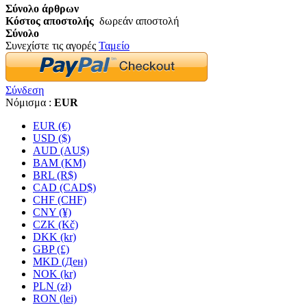
Σύνολο άρθρων
Κόστος αποστολής
δωρεάν αποστολή
Σύνολο
Συνεχίστε τις αγορές
Ταμείο
Σύνδεση
Νόμισμα :
EUR
EUR (€)
USD ($)
AUD (AU$)
BAM (KM)
BRL (R$)
CAD (CAD$)
CHF (CHF)
CNY (¥)
CZK (Kč)
DKK (kr)
GBP (£)
MKD (Ден)
NOK (kr)
PLN (zł)
RON (lei)