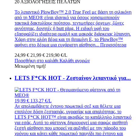
20
ΑΞΙΟΛΟΓΉΣΕΙΣ ΠΕΛΑΤΏΝ
Το λιπαντικό PlowBoy™ 2.0 True Feel με βάση τη σιλικόνη
από τη MEO® είναι ιδανικό για όσους χρησιμοποιούν
τακτικά δακτυλίους πούτσου, τεντωτήρες όρχεων, ζώνες
αγνότητας, δονητές ή butt plug. Η ειδική υφή του
εξασφαλίζει ιδιαίτερα ομαλή και μακράς διάρκειας λίπανση.
Χάρη στην αλόη βέρα και τη βιταμίνη Ε, το PlowBoy™
αφήνει στο δέρμα μια ευχάριστη αίσθηση...
Περισσότερα
24,99 €
21,99 €
219,90 €/L
Προσθήκη στο καλάθι
Καλάθι αγορών
Μειωμένη τιμή!
LETS F*CK HOT - Ζεσταίνον λιπαντικό για...
19,99 €
133,27 €/L
Αν απολαμβάνετε έντονο πρωκτικό σεξ και θέλετε μια
επιπλέον δόση ζεστασιάς, υγρασίας και απαλότητας, το
LETS F*CK HOT™ είναι ακριβώς το κατάλληλο λιπαντικό
για εσάς. Αυτό το φίστινγκ δημιουργεί μια σαφώς αισθητή
ζεστή αίσθηση που μπορεί να αυξηθεί με την πάροδο του
χρόνου και κάνει κάθε πρωκτικό παιχνίδι πιο έντονο και