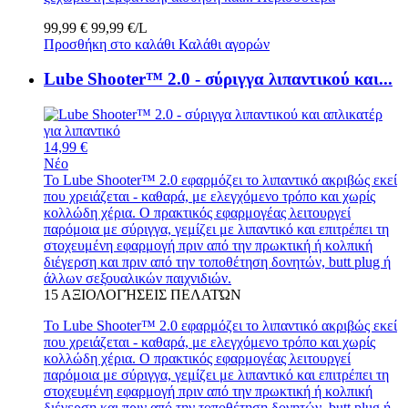
99,99 €
99,99 €/L
Προσθήκη στο καλάθι
Καλάθι αγορών
Lube Shooter™ 2.0 - σύριγγα λιπαντικού και...
14,99 €
Νέο
Το Lube Shooter™ 2.0 εφαρμόζει το λιπαντικό ακριβώς εκεί
που χρειάζεται - καθαρά, με ελεγχόμενο τρόπο και χωρίς
κολλώδη χέρια. Ο πρακτικός εφαρμογέας λειτουργεί
παρόμοια με σύριγγα, γεμίζει με λιπαντικό και επιτρέπει τη
στοχευμένη εφαρμογή πριν από την πρωκτική ή κολπική
διέγερση και πριν από την τοποθέτηση δονητών, butt plug ή
άλλων σεξουαλικών παιχνιδιών.
15
ΑΞΙΟΛΟΓΉΣΕΙΣ ΠΕΛΑΤΏΝ
Το Lube Shooter™ 2.0 εφαρμόζει το λιπαντικό ακριβώς εκεί
που χρειάζεται - καθαρά, με ελεγχόμενο τρόπο και χωρίς
κολλώδη χέρια. Ο πρακτικός εφαρμογέας λειτουργεί
παρόμοια με σύριγγα, γεμίζει με λιπαντικό και επιτρέπει τη
στοχευμένη εφαρμογή πριν από την πρωκτική ή κολπική
διέγερση και πριν από την τοποθέτηση δονητών, butt plug ή