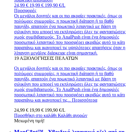
24,99 €
19,99 €
199,90 €/L
Προσφορές
Οι μεγάλοι δονητές και οι πιο ακραίες πρακτικές, όπως οι
πολύωρες συμμορίες, η πρωκτική διάταση ή το βαθύ
παιχνίδι, απαιτούν ένα πρωκτικό λιπαντικό με βάση τη
σιλικόνη που μπορεί να εκπληρώσει όλες τις φαντασιώσεις
χωρίς συμβιβασμούς. Το AnalPush είναι ένα δημοφιλές
προσωπικό λιπαντικό που προσφέρει ακριβώς αυτό το κάτι
παραπάνω και ικανοποιεί τις υψηλότερες απαιτήσεις όταν η
λίπανση μεγάλης διάρκειας είναι σημαντική.
19
ΑΞΙΟΛΟΓΉΣΕΙΣ ΠΕΛΑΤΏΝ
Οι μεγάλοι δονητές και οι πιο ακραίες πρακτικές, όπως οι
πολύωρες συμμορίες, η πρωκτική διάταση ή το βαθύ
παιχνίδι, απαιτούν ένα πρωκτικό λιπαντικό με βάση τη
σιλικόνη που μπορεί να εκπληρώσει όλες τις φαντασιώσεις
χωρίς συμβιβασμούς. Το AnalPush είναι ένα δημοφιλές
προσωπικό λιπαντικό που προσφέρει ακριβώς αυτό το κάτι
παραπάνω και ικανοποιεί τις...
Περισσότερα
24,99 €
19,99 €
199,90 €/L
Προσθήκη στο καλάθι
Καλάθι αγορών
Μειωμένη τιμή!
ManC*nt™ - Υβριδικό λιπαντικό τζελ από τη...