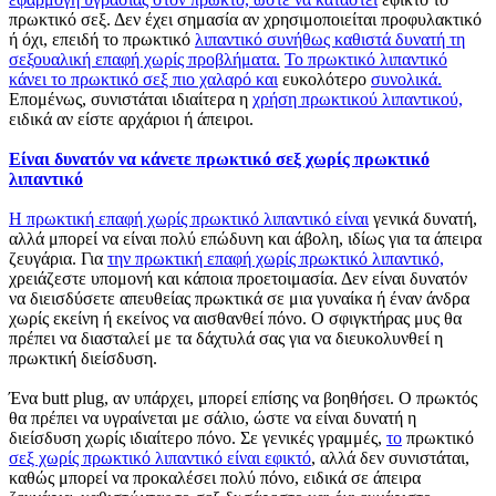
πρωκτικό σεξ. Δεν έχει σημασία αν χρησιμοποιείται προφυλακτικό
ή όχι, επειδή το πρωκτικό
λιπαντικό συνήθως καθιστά δυνατή τη
σεξουαλική επαφή χωρίς προβλήματα.
Το πρωκτικό λιπαντικό
κάνει το πρωκτικό σεξ πιο χαλαρό και
ευκολότερο
συνολικά.
Επομένως, συνιστάται ιδιαίτερα η
χρήση πρωκτικού λιπαντικού,
ειδικά αν είστε αρχάριοι ή άπειροι.
Είναι δυνατόν να κάνετε πρωκτικό σεξ χωρίς πρωκτικό
λιπαντικό
Η πρωκτική επαφή χωρίς πρωκτικό λιπαντικό είναι
γενικά δυνατή,
αλλά μπορεί να είναι πολύ επώδυνη και άβολη, ιδίως για τα άπειρα
ζευγάρια. Για
την πρωκτική επαφή χωρίς πρωκτικό λιπαντικό,
χρειάζεστε υπομονή και κάποια προετοιμασία. Δεν είναι δυνατόν
να διεισδύσετε απευθείας πρωκτικά σε μια γυναίκα ή έναν άνδρα
χωρίς εκείνη ή εκείνος να αισθανθεί πόνο. Ο σφιγκτήρας μυς θα
πρέπει να διασταλεί με τα δάχτυλά σας για να διευκολυνθεί η
πρωκτική διείσδυση.
Ένα butt plug, αν υπάρχει, μπορεί επίσης να βοηθήσει. Ο πρωκτός
θα πρέπει να υγραίνεται με σάλιο, ώστε να είναι δυνατή η
διείσδυση χωρίς ιδιαίτερο πόνο. Σε γενικές γραμμές,
το
πρωκτικό
σεξ χωρίς πρωκτικό λιπαντικό είναι εφικτό
, αλλά δεν συνιστάται,
καθώς μπορεί να προκαλέσει πολύ πόνο, ειδικά σε άπειρα