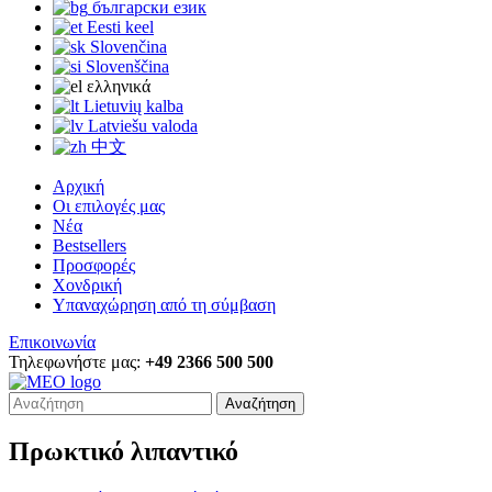
български език
Eesti keel
Slovenčina
Slovenščina
ελληνικά
Lietuvių kalba
Latviešu valoda
中文
Αρχική
Οι επιλογές μας
Νέα
Bestsellers
Προσφορές
Χονδρική
Υπαναχώρηση από τη σύμβαση
Επικοινωνία
Τηλεφωνήστε μας:
+49 2366 500 500
Αναζήτηση
Πρωκτικό λιπαντικό