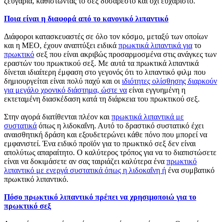
ζευγάρια, καθιστώντας το σεξ δυσάρεστο και όχι ευχάριστο.
Ποια είναι η διαφορά από το κανονικό λιπαντικό
Διάφοροι κατασκευαστές σε όλο τον κόσμο, μεταξύ των οποίων
και η MEO, έχουν αναπτύξει ειδικά
πρωκτικά λιπαντικά για
το
πρωκτικό
σεξ που είναι ακριβώς προσαρμοσμένα στις ανάγκες των
εραστών του πρωκτικού σεξ. Με αυτά τα πρωκτικά λιπαντικά
δίνεται ιδιαίτερη έμφαση στο γεγονός ότι το λιπαντικό φιλμ που
δημιουργείται είναι πολύ παχύ και οι
ιδιότητες ολίσθησης διαρκούν
για μεγάλο χρονικό διάστημα, ώστε να
είναι εγγυημένη η
εκτεταμένη διασκέδαση κατά τη διάρκεια του πρωκτικού σεξ.
Στην αγορά διατίθενται πλέον και
πρωκτικά λιπαντικά με
συστατικά
όπως η λιδοκαΐνη. Αυτό το δραστικό συστατικό έχει
αναισθητική δράση και εξουδετερώνει κάθε πόνο που μπορεί να
εμφανιστεί. Ένα ειδικό προϊόν για το πρωκτικό σεξ δεν είναι
απολύτως απαραίτητο. Ο καλύτερος τρόπος για να το διαπιστώσετε
είναι να δοκιμάσετε αν σας ταιριάζει καλύτερα ένα
πρωκτικό
λιπαντικό με ενεργά συστατικά όπως η λιδοκαΐνη ή
ένα συμβατικό
πρωκτικό λιπαντικό.
Πόσο πρωκτικό λιπαντικό πρέπει να χρησιμοποιώ για το
πρωκτικό σεξ