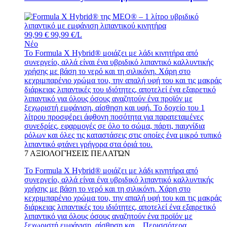
99,99 €
99,99 €/L
Νέο
Το Formula X Hybrid® μοιάζει με λάδι κινητήρα από
συνεργείο, αλλά είναι ένα υβριδικό λιπαντικό καλλυντικής
χρήσης με βάση το νερό και τη σιλικόνη. Χάρη στο
κεχριμπαρένιο χρώμα του, την απαλή υφή του και τις μακράς
διάρκειας λιπαντικές του ιδιότητες, αποτελεί ένα εξαιρετικό
λιπαντικό για όλους όσους αναζητούν ένα προϊόν με
ξεχωριστή εμφάνιση, αίσθηση και υφή. Το δοχείο του 1
λίτρου προσφέρει άφθονη ποσότητα για παρατεταμένες
συνεδρίες, εφαρμογές σε όλο το σώμα, πάρτι, παιχνίδια
ρόλων και όλες τις καταστάσεις στις οποίες ένα μικρό τυπικό
λιπαντικό φτάνει γρήγορα στα όριά του.
7
ΑΞΙΟΛΟΓΉΣΕΙΣ ΠΕΛΑΤΏΝ
Το Formula X Hybrid® μοιάζει με λάδι κινητήρα από
συνεργείο, αλλά είναι ένα υβριδικό λιπαντικό καλλυντικής
χρήσης με βάση το νερό και τη σιλικόνη. Χάρη στο
κεχριμπαρένιο χρώμα του, την απαλή υφή του και τις μακράς
διάρκειας λιπαντικές του ιδιότητες, αποτελεί ένα εξαιρετικό
λιπαντικό για όλους όσους αναζητούν ένα προϊόν με
ξεχωριστή εμφάνιση, αίσθηση και...
Περισσότερα