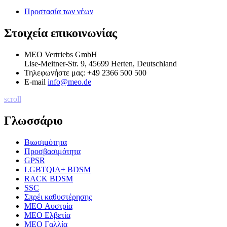
Προστασία των νέων
Στοιχεία επικοινωνίας
MEO Vertriebs GmbH
Lise-Meitner-Str. 9, 45699 Herten, Deutschland
Τηλεφωνήστε μας:
+49 2366 500 500
E-mail
info@meo.de
scroll
Γλωσσάριο
Βιωσιμότητα
Προσβασιμότητα
GPSR
LGBTQIA+ BDSM
RACK BDSM
SSC
Σπρέι καθυστέρησης
MEO Αυστρία
MEO Ελβετία
MEO Γαλλία