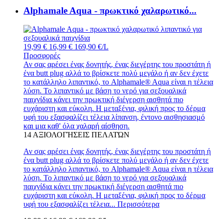
Alphamale Aqua - πρωκτικό χαλαρωτικό...
19,99 €
16,99 €
169,90 €/L
Προσφορές
Αν σας αρέσει ένας δονητής, ένας διεγέρτης του προστάτη ή
ένα butt plug αλλά το βρίσκετε πολύ μεγάλο ή αν δεν έχετε
το κατάλληλο λιπαντικό, το Alphamale® Aqua είναι η τέλεια
λύση. Το λιπαντικό με βάση το νερό για σεξουαλικά
παιχνίδια κάνει την πρωκτική διέγερση αισθητά πιο
ευχάριστη και εύκολη. Η μεταξένια, φιλική προς το δέρμα
υφή του εξασφαλίζει τέλεια λίπανση, έντονο αισθησιασμό
και μια καθ' όλα χαλαρή αίσθηση.
14
ΑΞΙΟΛΟΓΉΣΕΙΣ ΠΕΛΑΤΏΝ
Αν σας αρέσει ένας δονητής, ένας διεγέρτης του προστάτη ή
ένα butt plug αλλά το βρίσκετε πολύ μεγάλο ή αν δεν έχετε
το κατάλληλο λιπαντικό, το Alphamale® Aqua είναι η τέλεια
λύση. Το λιπαντικό με βάση το νερό για σεξουαλικά
παιχνίδια κάνει την πρωκτική διέγερση αισθητά πιο
ευχάριστη και εύκολη. Η μεταξένια, φιλική προς το δέρμα
υφή του εξασφαλίζει τέλεια...
Περισσότερα