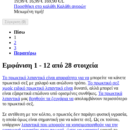
19,99 €
16,99 €
169,90 €/L
Προσθήκη στο καλάθι
Καλάθι αγορών
Μειωμένη τιμή!
Σύγκριση (
0
)
Πίσω
1
2
3
Περαιτέρω
Εμφάνιση 1 - 12 από 28 στοιχεία
Το πρωκτικό λιπαντικό είναι απαραίτητο για να
μπορείτε να κάνετε
πρωκτικό σεξ με χαλαρό και ανώδυνο τρόπο.
Το πρωκτικό σεξ
χωρίς ειδικό πρωκτικό λιπαντικό είναι
δυνατό, αλλά μπορεί να
είναι εξαιρετικά επώδυνο υπό ορισμένες συνθήκες.
Τα πρωκτικά
λιπαντικά
μας
βοηθούν τα ζευγάρια να
απολαμβάνουν περισσότερο
το πρωκτικό σεξ.
Σε αντίθεση με τον κόλπο, ο πρωκτός δεν παράγει φυσική υγρασία,
η οποία όμως είναι σημαντική για να κάνετε σεξ. Ως εκ τούτου,
υπάρχουν
λιπαντικά που μπορούν να χρησιμοποιηθούν για την
εφαρμογή υγρασίας στον πρωκτό, ώστε να καταστεί
εφικτό το