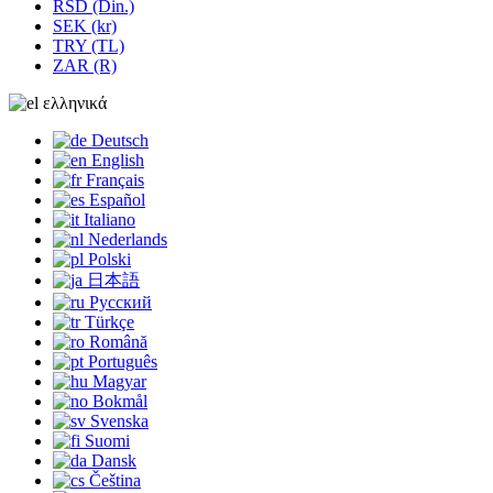
RSD (Din.)
SEK (kr)
TRY (TL)
ZAR (R)
ελληνικά
Deutsch
English
Français
Español
Italiano
Nederlands
Polski
日本語
Русский
Türkçe
Română
Português
Magyar
Bokmål
Svenska
Suomi
Dansk
Čeština