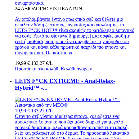
συναρπαστικό.
24
ΑΞΙΟΛΟΓΉΣΕΙΣ ΠΕΛΑΤΏΝ
Αν απολαμβάνετε έντονο πρωκτικό σεξ και θέλετε μια
επιπλέον δόση ζεστασιάς, υγρασίας και απαλότητας, το
LETS F*CK HOT™ είναι ακριβώς το κατάλληλο λιπαντικό
για εσάς. Αυτό το φίστινγκ δημιουργεί μια σαφώς αισθητή
ζεστή αίσθηση που μπορεί να αυξηθεί με την πάροδο του
χρόνου και κάνει κάθε πρωκτικό παιχνίδι πιο έντονο και
συναρπαστικό.
Περισσότερα
19,99 €
133,27 €/L
Προσθήκη στο καλάθι
Καλάθι αγορών
LETS F*CK EXTREME - Anal-Relax-
Hybrid™ -...
19,99 €
133,27 €/L
Όταν το σεξ γίνεται ιδιαίτερα έντονο, χρειάζεστε ένα
προσωπικό λιπαντικό που όχι μόνο διαρκεί για μεγάλο
χρονικό διάστημα, αλλά και αισθάνεται απίστευτα απαλό,
λείο και χαλαρωτικό στο δέρμα. Το προσωπικό λιπαντικό
LETS F*CK EXTREME™ είναι ένα λεγόμενο "Anal-