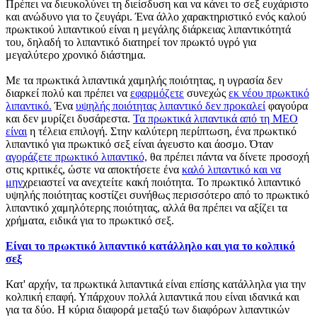
Πρέπει να διευκολύνει τη διείσδυση και να κάνει το σεξ ευχάριστο
και ανώδυνο για το ζευγάρι. Ένα άλλο χαρακτηριστικό ενός καλού
πρωκτικού λιπαντικού είναι η μεγάλης διάρκειας λιπαντικότητά
του, δηλαδή το λιπαντικό διατηρεί τον πρωκτό υγρό για
μεγαλύτερο χρονικό διάστημα.
Με τα πρωκτικά λιπαντικά χαμηλής ποιότητας, η υγρασία δεν
διαρκεί πολύ και πρέπει να
εφαρμόζετε
συνεχώς
εκ νέου πρωκτικό
λιπαντικό.
Ένα
υψηλής ποιότητας λιπαντικό δεν προκαλεί
φαγούρα
και δεν μυρίζει δυσάρεστα.
Τα πρωκτικά λιπαντικά από τη MEO
είναι
η τέλεια επιλογή. Στην καλύτερη περίπτωση, ένα πρωκτικό
λιπαντικό για πρωκτικό σεξ είναι άγευστο και άοσμο. Όταν
αγοράζετε πρωκτικό λιπαντικό,
θα πρέπει πάντα να δίνετε προσοχή
στις κριτικές, ώστε να αποκτήσετε ένα
καλό λιπαντικό και να
μην
χρειαστεί να ανεχτείτε κακή ποιότητα. Το πρωκτικό λιπαντικό
υψηλής ποιότητας κοστίζει συνήθως περισσότερο από το πρωκτικό
λιπαντικό χαμηλότερης ποιότητας, αλλά θα πρέπει να αξίζει τα
χρήματα, ειδικά για το πρωκτικό σεξ.
Είναι το πρωκτικό λιπαντικό κατάλληλο και για το κολπικό
σεξ
Κατ' αρχήν, τα πρωκτικά λιπαντικά είναι επίσης κατάλληλα για την
κολπική επαφή. Υπάρχουν πολλά λιπαντικά που είναι ιδανικά και
για τα δύο. Η κύρια διαφορά μεταξύ των διαφόρων λιπαντικών