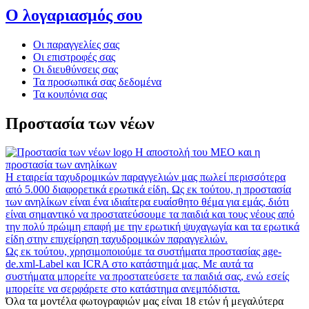
Ο λογαριασμός σου
Οι παραγγελίες σας
Οι επιστροφές σας
Οι διευθύνσεις σας
Τα προσωπικά σας δεδομένα
Τα κουπόνια σας
Προστασία των νέων
Η αποστολή του MEO και η
προστασία των ανηλίκων
Η εταιρεία ταχυδρομικών παραγγελιών μας πωλεί περισσότερα
από 5.000 διαφορετικά ερωτικά είδη. Ως εκ τούτου, η προστασία
των ανηλίκων είναι ένα ιδιαίτερα ευαίσθητο θέμα για εμάς, διότι
είναι σημαντικό να προστατεύσουμε τα παιδιά και τους νέους από
την πολύ πρώιμη επαφή με την ερωτική ψυχαγωγία και τα ερωτικά
είδη στην επιχείρηση ταχυδρομικών παραγγελιών.
Ως εκ τούτου, χρησιμοποιούμε τα συστήματα προστασίας age-
de.xml-Label και ICRA στο κατάστημά μας. Με αυτά τα
συστήματα μπορείτε να προστατεύσετε τα παιδιά σας, ενώ εσείς
μπορείτε να σερφάρετε στο κατάστημα ανεμπόδιστα.
Όλα τα μοντέλα φωτογραφιών μας είναι 18 ετών ή μεγαλύτερα