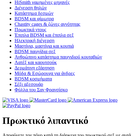
HiSmith γαμημένες μηχανές
Διέγερση θηλών
Κατάστημα δεσμών
BDSM και φίμωτρα
Chastity cages & ζώνες αγνότητας
Πρωκτικά ντους
Έπιπλα BDSM και έπιπλα σεξ
Ηλεκτρική διέγερση
Μαστίγια, μαστίγια και κουπιά
BDSM παιχνίδια σεξ
Ανθρώπινο κατάστημα παιχνιδιού κουταβιών
Λατέξ και καουτσούκ
Δερμάτινη εξάρτηση
Μόδα & Εσώρουχα για άνδρες
BDSM κοσμήματα
Σέξι αξεσουάρ
Φύλλα του Σαν Φρανσίσκο
Πρωκτικό λιπαντικό
Αποφύγετε τον πόνο κατά τη διάρκεια του πρωκτικού σεξ με αυτά