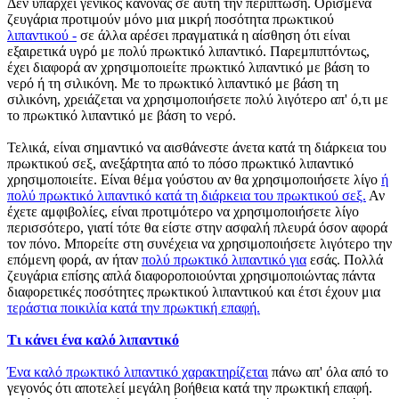
Δεν υπάρχει γενικός κανόνας σε αυτή την περίπτωση. Ορισμένα
ζευγάρια προτιμούν μόνο μια μικρή ποσότητα πρωκτικού
λιπαντικού -
σε άλλα αρέσει πραγματικά η αίσθηση ότι είναι
εξαιρετικά υγρό με πολύ πρωκτικό λιπαντικό. Παρεμπιπτόντως,
έχει διαφορά αν χρησιμοποιείτε πρωκτικό λιπαντικό με βάση το
νερό ή τη σιλικόνη. Με το πρωκτικό λιπαντικό με βάση τη
σιλικόνη, χρειάζεται να χρησιμοποιήσετε πολύ λιγότερο απ' ό,τι με
το πρωκτικό λιπαντικό με βάση το νερό.
Τελικά, είναι σημαντικό να αισθάνεστε άνετα κατά τη διάρκεια του
πρωκτικού σεξ, ανεξάρτητα από το πόσο πρωκτικό λιπαντικό
χρησιμοποιείτε. Είναι θέμα γούστου αν θα χρησιμοποιήσετε λίγο
ή
πολύ πρωκτικό λιπαντικό κατά τη διάρκεια του πρωκτικού σεξ.
Αν
έχετε αμφιβολίες, είναι προτιμότερο να χρησιμοποιήσετε λίγο
περισσότερο, γιατί τότε θα είστε στην ασφαλή πλευρά όσον αφορά
τον πόνο. Μπορείτε στη συνέχεια να χρησιμοποιήσετε λιγότερο την
επόμενη φορά, αν ήταν
πολύ πρωκτικό λιπαντικό για
εσάς. Πολλά
ζευγάρια επίσης απλά διαφοροποιούνται χρησιμοποιώντας πάντα
διαφορετικές ποσότητες πρωκτικού λιπαντικού και έτσι έχουν μια
τεράστια ποικιλία κατά την πρωκτική επαφή.
Τι κάνει ένα καλό λιπαντικό
Ένα καλό πρωκτικό λιπαντικό χαρακτηρίζεται
πάνω απ' όλα από το
γεγονός ότι αποτελεί μεγάλη βοήθεια κατά την πρωκτική επαφή.