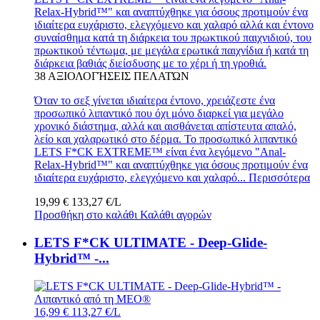
Relax-Hybrid™" και αναπτύχθηκε για όσους προτιμούν ένα
ιδιαίτερα ευχάριστο, ελεγχόμενο και χαλαρό αλλά και έντονο
συναίσθημα κατά τη διάρκεια του πρωκτικού παιχνιδιού, του
πρωκτικού τέντωμα, με μεγάλα ερωτικά παιχνίδια ή κατά τη
διάρκεια βαθιάς διείσδυσης με το χέρι ή τη γροθιά.
38
ΑΞΙΟΛΟΓΉΣΕΙΣ ΠΕΛΑΤΏΝ
Όταν το σεξ γίνεται ιδιαίτερα έντονο, χρειάζεστε ένα
προσωπικό λιπαντικό που όχι μόνο διαρκεί για μεγάλο
χρονικό διάστημα, αλλά και αισθάνεται απίστευτα απαλό,
λείο και χαλαρωτικό στο δέρμα. Το προσωπικό λιπαντικό
LETS F*CK EXTREME™ είναι ένα λεγόμενο "Anal-
Relax-Hybrid™" και αναπτύχθηκε για όσους προτιμούν ένα
ιδιαίτερα ευχάριστο, ελεγχόμενο και χαλαρό...
Περισσότερα
19,99 €
133,27 €/L
Προσθήκη στο καλάθι
Καλάθι αγορών
LETS F*CK ULTIMATE - Deep-Glide-
Hybrid™ -...
16,99 €
113,27 €/L