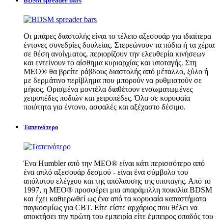
BDSM spreader bars
Οι μπάρες διαστολής είναι το τέλειο αξεσουάρ για ιδιαίτερα
έντονες συνεδρίες δουλείας. Στερεώνουν τα πόδια ή τα χέρια
σε θέση ανοίγματος, περιορίζουν την ελευθερία κινήσεων
και εντείνουν το αίσθημα κυριαρχίας και υποταγής. Στη
MEO® θα βρείτε ράβδους διαστολής από μέταλλο, ξύλο ή
με δερμάτινο περίβλημα που μπορούν να ρυθμιστούν σε
μήκος. Ορισμένα μοντέλα διαθέτουν ενσωματωμένες
χειροπέδες ποδιών και χειροπέδες. Όλα σε κορυφαία
ποιότητα για έντονο, ασφαλές και αξέχαστο δέσιμο.
Ταπεινότερο
Ένα Humbler από την MEO® είναι κάτι περισσότερο από
ένα απλό αξεσουάρ δεσμού - είναι ένα σύμβολο του
απόλυτου ελέγχου και της απόλαυσης της υποταγής. Από το
1997, η MEO® προσφέρει μια απαράμιλλη ποικιλία BDSM
και έχει καθιερωθεί ως ένα από τα κορυφαία καταστήματα
παγκοσμίως για CBT. Είτε είστε αρχάριος που θέλει να
αποκτήσει την πρώτη του εμπειρία είτε έμπειρος οπαδός του