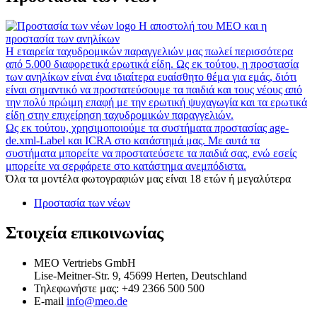
Η αποστολή του MEO και η
προστασία των ανηλίκων
Η εταιρεία ταχυδρομικών παραγγελιών μας πωλεί περισσότερα
από 5.000 διαφορετικά ερωτικά είδη. Ως εκ τούτου, η προστασία
των ανηλίκων είναι ένα ιδιαίτερα ευαίσθητο θέμα για εμάς, διότι
είναι σημαντικό να προστατεύσουμε τα παιδιά και τους νέους από
την πολύ πρώιμη επαφή με την ερωτική ψυχαγωγία και τα ερωτικά
είδη στην επιχείρηση ταχυδρομικών παραγγελιών.
Ως εκ τούτου, χρησιμοποιούμε τα συστήματα προστασίας age-
de.xml-Label και ICRA στο κατάστημά μας. Με αυτά τα
συστήματα μπορείτε να προστατεύσετε τα παιδιά σας, ενώ εσείς
μπορείτε να σερφάρετε στο κατάστημα ανεμπόδιστα.
Όλα τα μοντέλα φωτογραφιών μας είναι 18 ετών ή μεγαλύτερα
Προστασία των νέων
Στοιχεία επικοινωνίας
MEO Vertriebs GmbH
Lise-Meitner-Str. 9, 45699 Herten, Deutschland
Τηλεφωνήστε μας:
+49 2366 500 500
E-mail
info@meo.de