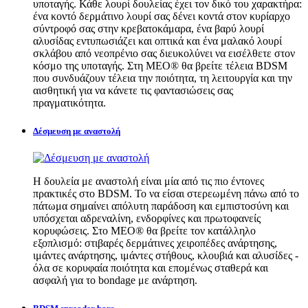
υποταγής. Κάθε λουρί δουλείας έχει τον δικό του χαρακτήρα:
ένα κοντό δερμάτινο λουρί σας δένει κοντά στον κυρίαρχο
σύντροφό σας στην κρεβατοκάμαρα, ένα βαρύ λουρί
αλυσίδας εντυπωσιάζει και οπτικά και ένα μαλακό λουρί
σκλάβου από νεοπρένιο σας διευκολύνει να εισέλθετε στον
κόσμο της υποταγής. Στη MEO® θα βρείτε τέλεια BDSM
που συνδυάζουν τέλεια την ποιότητα, τη λειτουργία και την
αισθητική για να κάνετε τις φαντασιώσεις σας
πραγματικότητα.
Δέσμευση με αναστολή
Η δουλεία με αναστολή είναι μία από τις πιο έντονες
πρακτικές στο BDSM. Το να είσαι στερεωμένη πάνω από το
πάτωμα σημαίνει απόλυτη παράδοση και εμπιστοσύνη και
υπόσχεται αδρεναλίνη, ενδορφίνες και πρωτοφανείς
κορυφώσεις. Στο MEO® θα βρείτε τον κατάλληλο
εξοπλισμό: στιβαρές δερμάτινες χειροπέδες ανάρτησης,
ιμάντες ανάρτησης, ιμάντες στήθους, κλουβιά και αλυσίδες -
όλα σε κορυφαία ποιότητα και επομένως σταθερά και
ασφαλή για το bondage με ανάρτηση.