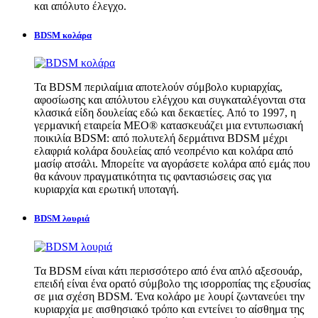
και απόλυτο έλεγχο.
BDSM κολάρα
Τα BDSM περιλαίμια αποτελούν σύμβολο κυριαρχίας,
αφοσίωσης και απόλυτου ελέγχου και συγκαταλέγονται στα
κλασικά είδη δουλείας εδώ και δεκαετίες. Από το 1997, η
γερμανική εταιρεία MEO® κατασκευάζει μια εντυπωσιακή
ποικιλία BDSM: από πολυτελή δερμάτινα BDSM μέχρι
ελαφριά κολάρα δουλείας από νεοπρένιο και κολάρα από
μασίφ ατσάλι. Μπορείτε να αγοράσετε κολάρα από εμάς που
θα κάνουν πραγματικότητα τις φαντασιώσεις σας για
κυριαρχία και ερωτική υποταγή.
BDSM λουριά
Τα BDSM είναι κάτι περισσότερο από ένα απλό αξεσουάρ,
επειδή είναι ένα ορατό σύμβολο της ισορροπίας της εξουσίας
σε μια σχέση BDSM. Ένα κολάρο με λουρί ζωντανεύει την
κυριαρχία με αισθησιακό τρόπο και εντείνει το αίσθημα της