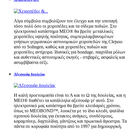
Λίγα σύμβολα συμβολίζουν τον έλεγχο και την υποταγή
τόσο πολύ όσο οι χειροπέδες και τα σίδερα ποδιών. Στο
ηλεκτρονικό κατάστημα MEO® θα βρείτε μεταλλικές
χειροπέδες υψηλής ποιότητας, συμπεριλαμβανομένων
γνήσιων γερμανικών αστυνομικών χειροπεδών της Clejuso
από το Solingen, καθώς και χειροπέδες ποδιών και
χειροπέδες αντίχειρα. Ιδανικές για bondage, παιχνίδια ρόλων
και αυθεντικές αστυνομικές σκηνές - στιβαρές, ασφαλείς και
ασυμβίβαστα σέξι.
Αξεσουάρ δουλείας
Η καλή προετοιμασία είναι το Α και το Ω της δουλείας, και η
MEO® διαθέτει τα κατάλληλα αξεσουάρ γι' αυτό. Στο
ηλεκτρονικό μας κατάστημα θα βρείτε κλειδαριές χρόνου,
όπως το MEOBOND™, λουκέτα με το ίδιο κλειδί, ψαλίδια
σχοινιού δουλείας για έκτακτες ανάγκες, συνδέσμους,
καραμπίνερ, δαχτυλίδια, γάντζους και πρωκτικά άγκιστρα. Τα
πάντα σε κορυφαία ποιότητα από το 1997 για δημιουργική,