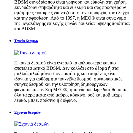
BDSM συνεδρία που είναι γρήγορη και εύκολη στη χρήση.
Συνδυάζουν στιβαρότητα και ευελιξία και σας προσφέρουν
αμέτρητες ευκαιρίες για να ζήσετε την κυριαρχία, τον έλεγχο
και την αφοσίωση. Από το 1997, η MEO® είναι συνώνυμο
της μεγαλύτερης επιλογής ζωνών δουλείας υψηλής ποιότητας
και BDSM.
Ταινία δεσμού
Η ταινία δεσμού είναι ένα από τα απλούστερα και πιο
αποτελεσματικά BDSM. Δεν κολλάει στο δέρμα ή στα
μαλλιά, αλλά μόνο στον εαυτό της και επομένως είναι
ιδανική για αυθόρμητα παιχνίδια δεσμού, συναρπαστικές
σκηνές δεσμού και την υλοποίηση δημιουργικών
φαντασιώσεων. Στη MEO®, η ταινία bondage διατίθεται σε
όλα τα χρώματα: από μαύρο, κόκκινο, ροζ και μοβ μέχρι
λευκό, μπλε, πράσινο ή διάφανο.
Σχοινιά δεσμών