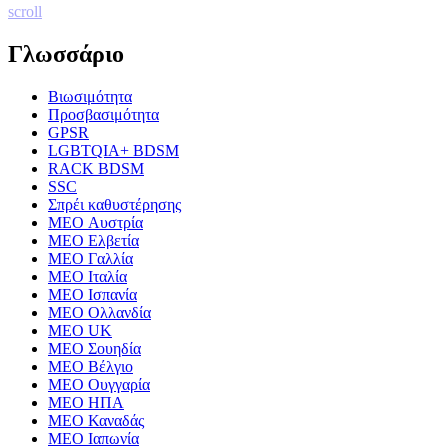
scroll
Γλωσσάριο
Βιωσιμότητα
Προσβασιμότητα
GPSR
LGBTQIA+ BDSM
RACK BDSM
SSC
Σπρέι καθυστέρησης
MEO Αυστρία
MEO Ελβετία
MEO Γαλλία
MEO Ιταλία
MEO Ισπανία
MEO Ολλανδία
MEO UK
MEO Σουηδία
MEO Βέλγιο
MEO Ουγγαρία
MEO ΗΠΑ
MEO Καναδάς
MEO Ιαπωνία