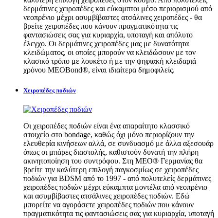
δερμάτινες χειροπέδες και εύκαμπτοι μέσο περιορισμού από
νεοπρένιο μέχρι ασυμβίβαστες ατσάλινες χειροπέδες - θα
βρείτε χειροπέδες που κάνουν πραγματικότητα τις
φαντασιώσεις σας για κυριαρχία, υποταγή και απόλυτο
έλεγχο. Οι δερμάτινες χειροπέδες μας με δυνατότητα
κλειδώματος, οι οποίες μπορούν να κλειδώσουν με τον
κλασικό τρόπο με λουκέτο ή με την ψηφιακή κλειδαριά
χρόνου MEOBond®, είναι ιδιαίτερα δημοφιλείς.
Χειροπέδες ποδιών
Οι χειροπέδες ποδιών είναι ένα απαραίτητο κλασσικό
στοιχείο στο bondage, καθώς όχι μόνο περιορίζουν την
ελευθερία κινήσεων αλλά, σε συνδυασμό με άλλα αξεσουάρ
όπως οι μπάρες διαστολής, καθιστούν δυνατή την πλήρη
ακινητοποίηση του συντρόφου. Στη MEO® Γερμανίας θα
βρείτε την καλύτερη επιλογή παγκοσμίως σε χειροπέδες
ποδιών για BDSM από το 1997 - από πολυτελείς δερμάτινες
χειροπέδες ποδιών μέχρι εύκαμπτα μοντέλα από νεοπρένιο
και ασυμβίβαστες ατσάλινες χειροπέδες ποδιών. Εδώ
μπορείτε να αγοράσετε χειροπέδες ποδιών που κάνουν
πραγματικότητα τις φαντασιώσεις σας για κυριαρχία, υποταγή