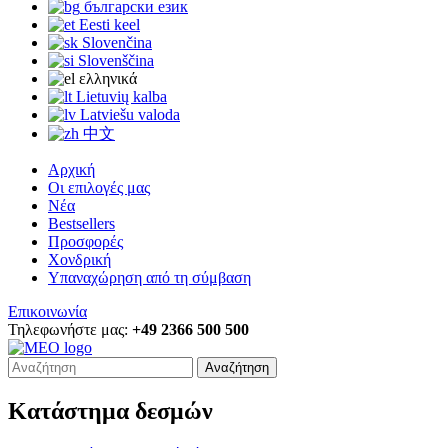
български език
Eesti keel
Slovenčina
Slovenščina
ελληνικά
Lietuvių kalba
Latviešu valoda
中文
Αρχική
Οι επιλογές μας
Νέα
Bestsellers
Προσφορές
Χονδρική
Υπαναχώρηση από τη σύμβαση
Επικοινωνία
Τηλεφωνήστε μας:
+49 2366 500 500
Αναζήτηση
Κατάστημα δεσμών