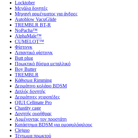
Locktober
Μεγάλα δονητές
Μηχανή αρμέγματος για άνδρες
Autoblow VacuGlide
TREMBLR BT-R
NoPacha™
AlphaMale™
CUMELOT™
Φίστινγκ
Λιπαντικό φίστινγκ
Butt plug
Πρωκτικό βύσμα μεταλλικό
Boy Butter
TREMBLR
Κάθισμα Rimming
Δερμάτινο κολάρο BDSM
Διπλός δονητής
Δερμάτινες χειροπέδες
QIUI Cellmate Pro
Chastity cage
Δονητής ουρήθρας
Αρμέγοντας τον προστάτη
Κατάστημα BDSM για ομοφυλόφιλους
Clejuso
Τέντωμα πρωκτού