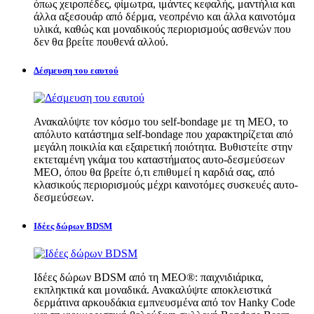
όπως χειροπέδες, φίμωτρα, ιμάντες κεφαλής, μαντήλια και
άλλα αξεσουάρ από δέρμα, νεοπρένιο και άλλα καινοτόμα
υλικά, καθώς και μοναδικούς περιορισμούς ασθενών που
δεν θα βρείτε πουθενά αλλού.
Δέσμευση του εαυτού
Ανακαλύψτε τον κόσμο του self-bondage με τη MEO, το
απόλυτο κατάστημα self-bondage που χαρακτηρίζεται από
μεγάλη ποικιλία και εξαιρετική ποιότητα. Βυθιστείτε στην
εκτεταμένη γκάμα του καταστήματος αυτο-δεσμεύσεων
MEO, όπου θα βρείτε ό,τι επιθυμεί η καρδιά σας, από
κλασικούς περιορισμούς μέχρι καινοτόμες συσκευές αυτο-
δεσμεύσεων.
Ιδέες δώρων BDSM
Ιδέες δώρων BDSM από τη MEO®: παιχνιδιάρικα,
εκπληκτικά και μοναδικά. Ανακαλύψτε αποκλειστικά
δερμάτινα αρκουδάκια εμπνευσμένα από τον Hanky Code