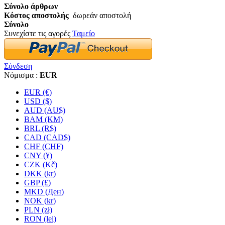
Σύνολο άρθρων
Κόστος αποστολής
δωρεάν αποστολή
Σύνολο
Συνεχίστε τις αγορές
Ταμείο
Σύνδεση
Νόμισμα :
EUR
EUR (€)
USD ($)
AUD (AU$)
BAM (KM)
BRL (R$)
CAD (CAD$)
CHF (CHF)
CNY (¥)
CZK (Kč)
DKK (kr)
GBP (£)
MKD (Ден)
NOK (kr)
PLN (zł)
RON (lei)