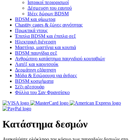
Ιατρικοί περιορισμοί
Δέσμευση του εαυτού
Ιδέες δώρων BDSM
BDSM και φίμωτρα
Chastity cages & ζώνες αγνότητας
Πρωκτικά ντους
Έπιπλα BDSM και έπιπλα σεξ
Ηλεκτρική διέγερση
Μαστίγια, μαστίγια και κουπιά
BDSM παιχνίδια σεξ
Ανθρώπινο κατάστημα παιχνιδιού κουταβιών
Λατέξ και καουτσούκ
Δερμάτινη εξάρτηση
Μόδα & Εσώρουχα για άνδρες
BDSM κοσμήματα
Σέξι αξεσουάρ
Φύλλα του Σαν Φρανσίσκο
Κατάστημα δεσμών
Ανακαλύψτε ολόκληρο τον κόσμο των παιχνιδιών δεσμών στο