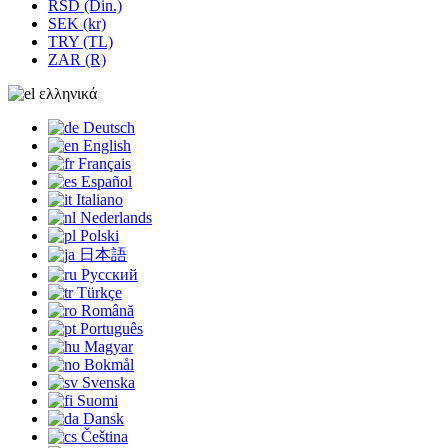
RSD (Din.)
SEK (kr)
TRY (TL)
ZAR (R)
ελληνικά
Deutsch
English
Français
Español
Italiano
Nederlands
Polski
日本語
Русский
Türkçe
Română
Português
Magyar
Bokmål
Svenska
Suomi
Dansk
Čeština