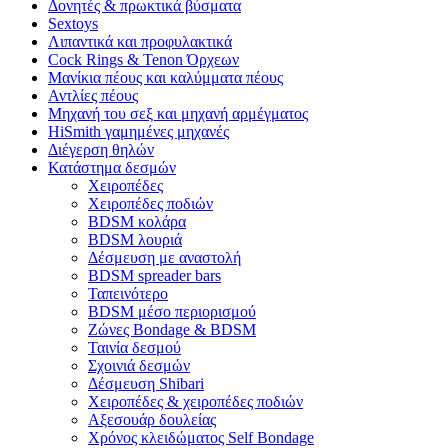
Δονητές & πρωκτικά βύσματα
Sextoys
Λιπαντικά και προφυλακτικά
Cock Rings & Tenon Όρχεων
Μανίκια πέους και καλύμματα πέους
Αντλίες πέους
Μηχανή του σεξ και μηχανή αρμέγματος
HiSmith γαμημένες μηχανές
Διέγερση θηλών
Κατάστημα δεσμών
Χειροπέδες
Χειροπέδες ποδιών
BDSM κολάρα
BDSM λουριά
Δέσμευση με αναστολή
BDSM spreader bars
Ταπεινότερο
BDSM μέσο περιορισμού
Ζώνες Bondage & BDSM
Ταινία δεσμού
Σχοινιά δεσμών
Δέσμευση Shibari
Χειροπέδες & χειροπέδες ποδιών
Αξεσουάρ δουλείας
Χρόνος κλειδώματος Self Bondage