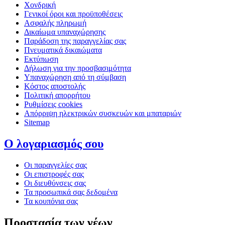
Χονδρική
Γενικοί όροι και προϋποθέσεις
Ασφαλής πληρωμή
Δικαίωμα υπαναχώρησης
Παράδοση της παραγγελίας σας
Πνευματικά δικαιώματα
Εκτύπωση
Δήλωση για την προσβασιμότητα
Υπαναχώρηση από τη σύμβαση
Κόστος αποστολής
Πολιτική απορρήτου
Ρυθμίσεις cookies
Απόρριψη ηλεκτρικών συσκευών και μπαταριών
Sitemap
Ο λογαριασμός σου
Οι παραγγελίες σας
Οι επιστροφές σας
Οι διευθύνσεις σας
Τα προσωπικά σας δεδομένα
Τα κουπόνια σας
Προστασία των νέων