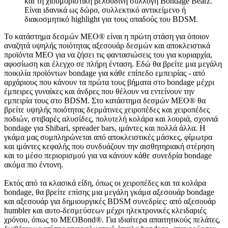
και τη χιουμοριστική βελούδινη συλλογή Bondage Bearz.
Είναι ιδανικά ως δώρο, συλλεκτικό αντικείμενο ή
διακοσμητικό highlight για τους οπαδούς του BDSM.
Το κατάστημα δεσμών MEO® είναι η πρώτη στάση για όποιον
αναζητά υψηλής ποιότητας αξεσουάρ δεσμών και αποκλειστικά
προϊόντα MEO για να ζήσει τις φαντασιώσεις του για κυριαρχία,
αφοσίωση και έλεγχο σε πλήρη ένταση. Εδώ θα βρείτε μια μεγάλη
ποικιλία προϊόντων bondage για κάθε επίπεδο εμπειρίας - από
αρχάριους που κάνουν τα πρώτα τους βήματα στο bondage μέχρι
έμπειρες γυναίκες και άνδρες που θέλουν να εντείνουν την
εμπειρία τους στο BDSM. Στο κατάστημα δεσμών MEO® θα
βρείτε υψηλής ποιότητας δερμάτινες χειροπέδες και χειροπέδες
ποδιών, στιβαρές αλυσίδες, πολυτελή κολάρα και λουριά, σχοινιά
bondage για Shibari, spreader bars, ιμάντες και πολλά άλλα. Η
γκάμα μας συμπληρώνεται από αποκλειστικές μάσκες, φίμωτρα
και ιμάντες κεφαλής που συνδυάζουν την αισθητηριακή στέρηση
και το μέσο περιορισμού για να κάνουν κάθε συνεδρία bondage
ακόμα πιο έντονη.
Εκτός από τα κλασικά είδη, όπως οι χειροπέδες και τα κολάρα
bondage, θα βρείτε επίσης μια μεγάλη γκάμα αξεσουάρ bondage
και αξεσουάρ για δημιουργικές BDSM συνεδρίες: από αξεσουάρ
humbler και αυτο-δεσμεύσεων μέχρι ηλεκτρονικές κλειδαριές
χρόνου, όπως το MEOBond®. Για ιδιαίτερα απαιτητικούς πελάτες,