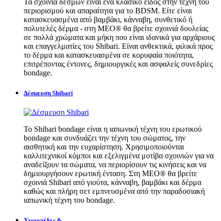
Τα σχοινιά δεσμών είναι ένα κλασικό είδος στην τέχνη του
περιορισμού και απαραίτητα για το BDSM. Είτε είναι
κατασκευασμένα από βαμβάκι, κάνναβη, συνθετικό ή
πολυτελές δέρμα - στη MEO® θα βρείτε σχοινιά δουλείας
σε πολλά χρώματα και μήκη που είναι ιδανικά για αρχάριους
και επαγγελματίες του Shibari. Είναι ανθεκτικά, φιλικά προς
το δέρμα και κατασκευασμένα σε κορυφαία ποιότητα,
επιτρέποντας έντονες, δημιουργικές και ασφαλείς συνεδρίες
bondage.
Δέσμευση Shibari
Το Shibari bondage είναι η ιαπωνική τέχνη του ερωτικού
bondage και συνδυάζει την τέχνη του σώματος, την
αισθητική και την ευχαρίστηση. Χρησιμοποιούνται
καλλιτεχνικοί κόμποι και εξελιγμένα μοτίβα σχοινιών για να
αναδείξουν τα σώματα, να περιορίσουν τις κινήσεις και να
δημιουργήσουν ερωτική ένταση. Στη MEO® θα βρείτε
σχοινιά Shibari από γιούτα, κάνναβη, βαμβάκι και δέρμα
καθώς και πλήρη σετ εμπνευσμένα από την παραδοσιακή
ιαπωνική τέχνη του bondage.
Χειροπέδες &...