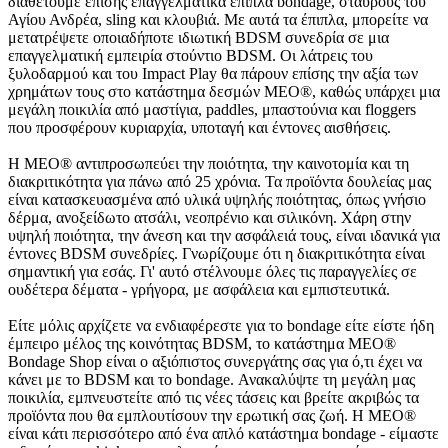
διαθέτουμε επίσης επαγγελματικά έπιπλα bondage, σταυρούς του
Αγίου Ανδρέα, sling και κλουβιά. Με αυτά τα έπιπλα, μπορείτε να
μετατρέψετε οποιαδήποτε ιδιωτική BDSM συνεδρία σε μια
επαγγελματική εμπειρία στούντιο BDSM. Οι λάτρεις του
ξυλοδαρμού και του Impact Play θα πάρουν επίσης την αξία των
χρημάτων τους στο κατάστημα δεσμών MEO®, καθώς υπάρχει μια
μεγάλη ποικιλία από μαστίγια, paddles, μπαστούνια και floggers
που προσφέρουν κυριαρχία, υποταγή και έντονες αισθήσεις.
Η MEO® αντιπροσωπεύει την ποιότητα, την καινοτομία και τη
διακριτικότητα για πάνω από 25 χρόνια. Τα προϊόντα δουλείας μας
είναι κατασκευασμένα από υλικά υψηλής ποιότητας, όπως γνήσιο
δέρμα, ανοξείδωτο ατσάλι, νεοπρένιο και σιλικόνη. Χάρη στην
υψηλή ποιότητα, την άνεση και την ασφάλειά τους, είναι ιδανικά για
έντονες BDSM συνεδρίες. Γνωρίζουμε ότι η διακριτικότητα είναι
σημαντική για εσάς. Γι' αυτό στέλνουμε όλες τις παραγγελίες σε
ουδέτερα δέματα - γρήγορα, με ασφάλεια και εμπιστευτικά.
Είτε μόλις αρχίζετε να ενδιαφέρεστε για το bondage είτε είστε ήδη
έμπειρο μέλος της κοινότητας BDSM, το κατάστημα MEO®
Bondage Shop είναι ο αξιόπιστος συνεργάτης σας για ό,τι έχει να
κάνει με το BDSM και το bondage. Ανακαλύψτε τη μεγάλη μας
ποικιλία, εμπνευστείτε από τις νέες τάσεις και βρείτε ακριβώς τα
προϊόντα που θα εμπλουτίσουν την ερωτική σας ζωή. Η MEO®
είναι κάτι περισσότερο από ένα απλό κατάστημα bondage - είμαστε