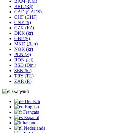
BAM (KM)
BRL (R$)
CAD (CAD$)
CHF (CHF)
CNY (¥)
CZK (Kč)
DKK (kr)
GBP (£)
MKD (Ден)
NOK (kr)
PLN (zł)
RON (lei)
RSD (Din.)
SEK (kr)
TRY (TL)
ZAR (R)
ελληνικά
Deutsch
English
Français
Español
Italiano
Nederlands