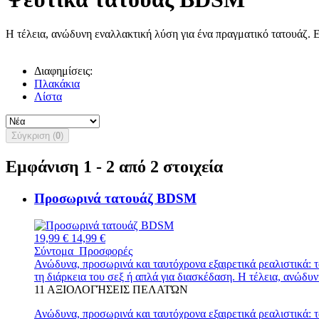
Η τέλεια, ανώδυνη εναλλακτική λύση για ένα πραγματικό τατουάζ. Ε
Διαφημίσεις:
Πλακάκια
Λίστα
Σύγκριση (
0
)
Εμφάνιση 1 - 2 από 2 στοιχεία
Προσωρινά τατουάζ BDSM
19,99 €
14,99 €
Σύντομα
Προσφορές
Ανώδυνα, προσωρινά και ταυτόχρονα εξαιρετικά ρεαλιστικά: 
τη διάρκεια του σεξ ή απλά για διασκέδαση. Η τέλεια, ανώδυ
11
ΑΞΙΟΛΟΓΉΣΕΙΣ ΠΕΛΑΤΏΝ
Ανώδυνα, προσωρινά και ταυτόχρονα εξαιρετικά ρεαλιστικά: 