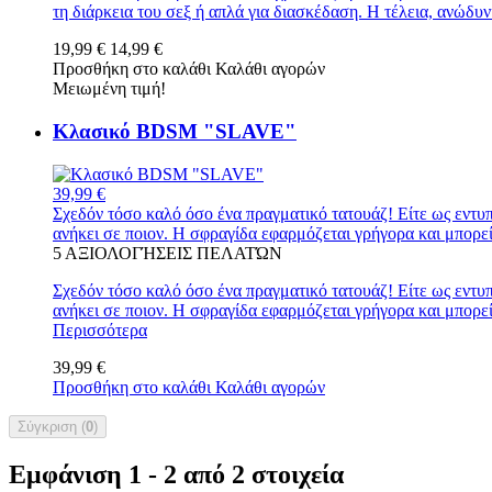
τη διάρκεια του σεξ ή απλά για διασκέδαση. Η τέλεια, ανώδυ
19,99 €
14,99 €
Προσθήκη στο καλάθι
Καλάθι αγορών
Μειωμένη τιμή!
Κλασικό BDSM "SLAVE"
39,99 €
Σχεδόν τόσο καλό όσο ένα πραγματικό τατουάζ! Είτε ως εντ
ανήκει σε ποιον. Η σφραγίδα εφαρμόζεται γρήγορα και μπορ
5
ΑΞΙΟΛΟΓΉΣΕΙΣ ΠΕΛΑΤΏΝ
Σχεδόν τόσο καλό όσο ένα πραγματικό τατουάζ! Είτε ως εντ
ανήκει σε ποιον. Η σφραγίδα εφαρμόζεται γρήγορα και μπορ
Περισσότερα
39,99 €
Προσθήκη στο καλάθι
Καλάθι αγορών
Σύγκριση (
0
)
Εμφάνιση 1 - 2 από 2 στοιχεία