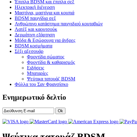
Έπιπλα BDSM και έπιπλα σεξ
Ηλεκτρική διέγερση
Μαστίγια, μαστίγια και κουπιά
BDSM παιχνίδια σεξ
Ανθρώπινο κατάστημα παιχνιδιού κουταβιών
Λατέξ και καουτσούκ
Δερμάτινη εξάρτηση
Μόδα & Εσώρουχα για άνδρες
BDSM κοσμήματα
Σέξι αξεσουάρ
Φροντίδα σώματος
Φροντίδα & καθαρισμός
Ειδήσεις
Μπαταρίες
Ψεύτικα τατουάζ BDSM
Φύλλα του Σαν Φρανσίσκο
Ενημερωτικό δελτίο
Ok
Ψεύτικα τατουάζ BDSM