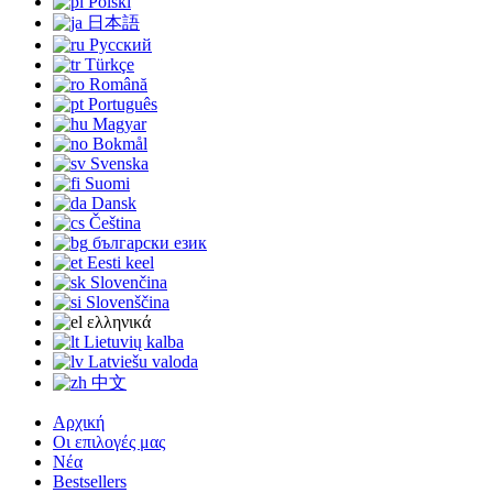
Polski
日本語
Русский
Türkçe
Română
Português
Magyar
Bokmål
Svenska
Suomi
Dansk
Čeština
български език
Eesti keel
Slovenčina
Slovenščina
ελληνικά
Lietuvių kalba
Latviešu valoda
中文
Αρχική
Οι επιλογές μας
Νέα
Bestsellers