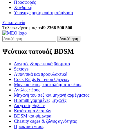
Προσφορές
Χονδρική
Υπαναχώρηση από τη σύμβαση
Επικοινωνία
Τηλεφωνήστε μας:
+49 2366 500 500
Αναζήτηση
Ψεύτικα τατουάζ BDSM
Δονητές & πρωκτικά βύσματα
Sextoys
Λιπαντικά και προφυλακτικά
Cock Rings & Tenon Όρχεων
Μανίκια πέους και καλύμματα πέους
Αντλίες πέους
Μηχανή του σεξ και μηχανή αρμέγματος
HiSmith γαμημένες μηχανές
Διέγερση θηλών
Κατάστημα δεσμών
BDSM και φίμωτρα
Chastity cages & ζώνες αγνότητας
Πρωκτικά ντους