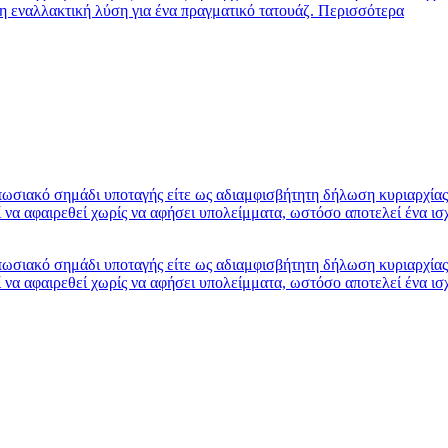
νη εναλλακτική λύση για ένα πραγματικό τατουάζ.
Περισσότερα
υπωσιακό σημάδι υποταγής είτε ως αδιαμφισβήτητη δήλωση κυριαρχί
εί να αφαιρεθεί χωρίς να αφήσει υπολείμματα, ωστόσο αποτελεί ένα
υπωσιακό σημάδι υποταγής είτε ως αδιαμφισβήτητη δήλωση κυριαρχί
εί να αφαιρεθεί χωρίς να αφήσει υπολείμματα, ωστόσο αποτελεί ένα