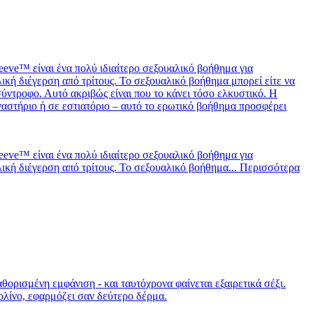
eve™ είναι ένα πολύ ιδιαίτερο σεξουαλικό βοήθημα για
αλική διέγερση από τρίτους. Το σεξουαλικό βοήθημα μπορεί είτε να
σύντροφο. Αυτό ακριβώς είναι που το κάνει τόσο ελκυστικό. Η
μναστήριο ή σε εστιατόριο – αυτό το ερωτικό βοήθημα προσφέρει
eve™ είναι ένα πολύ ιδιαίτερο σεξουαλικό βοήθημα για
αλική διέγερση από τρίτους. Το σεξουαλικό βοήθημα...
Περισσότερα
θορισμένη εμφάνιση - και ταυτόχρονα φαίνεται εξαιρετικά σέξι.
ρολίνο, εφαρμόζει σαν δεύτερο δέρμα.