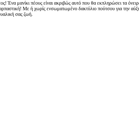
έος! Ένα μανίκι πέους είναι ακριβώς αυτό που θα εκπληρώσει τα όνειρ
ναρπαστική! Με ή χωρίς ενσωματωμένο δακτύλιο πούτσου για την αύξησ
ουαλική σας ζωή.