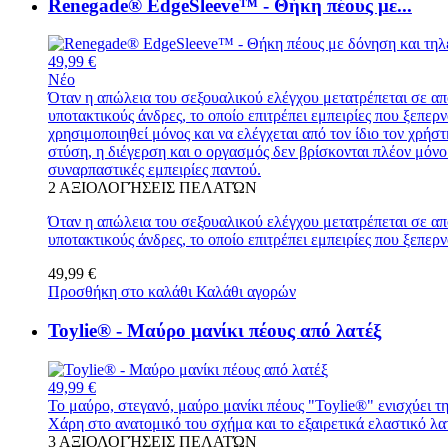
Renegade® EdgeSleeve™ - Θήκη πέους με...
49,99 €
Νέο
Όταν η απώλεια του σεξουαλικού ελέγχου μετατρέπεται σε α
υποτακτικούς άνδρες, το οποίο επιτρέπει εμπειρίες που ξεπερ
χρησιμοποιηθεί μόνος και να ελέγχεται από τον ίδιο τον χρήσ
στύση, η διέγερση και ο οργασμός δεν βρίσκονται πλέον μόνο
συναρπαστικές εμπειρίες παντού.
2
ΑΞΙΟΛΟΓΉΣΕΙΣ ΠΕΛΑΤΏΝ
Όταν η απώλεια του σεξουαλικού ελέγχου μετατρέπεται σε α
υποτακτικούς άνδρες, το οποίο επιτρέπει εμπειρίες που ξεπερ
49,99 €
Προσθήκη στο καλάθι
Καλάθι αγορών
Toylie® - Μαύρο μανίκι πέους από λατέξ
49,99 €
Το μαύρο, στεγανό, μαύρο μανίκι πέους "Toylie®" ενισχύει τη
Χάρη στο ανατομικό του σχήμα και το εξαιρετικά ελαστικό λατ
3
ΑΞΙΟΛΟΓΉΣΕΙΣ ΠΕΛΑΤΏΝ