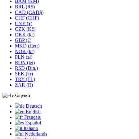
BAM (KM)
BRL (R$)
CAD (CAD$)
CHF (CHF)
CNY (¥)
CZK (Kč)
DKK (kr)
GBP (£)
MKD (Ден)
NOK (kr)
PLN (zł)
RON (lei)
RSD (Din.)
SEK (kr)
TRY (TL)
ZAR (R)
ελληνικά
Deutsch
English
Français
Español
Italiano
Nederlands