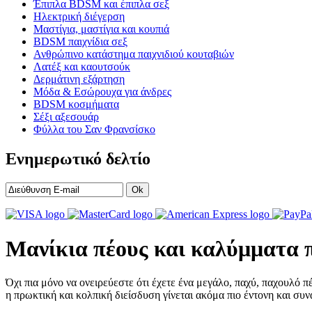
Έπιπλα BDSM και έπιπλα σεξ
Ηλεκτρική διέγερση
Μαστίγια, μαστίγια και κουπιά
BDSM παιχνίδια σεξ
Ανθρώπινο κατάστημα παιχνιδιού κουταβιών
Λατέξ και καουτσούκ
Δερμάτινη εξάρτηση
Μόδα & Εσώρουχα για άνδρες
BDSM κοσμήματα
Σέξι αξεσουάρ
Φύλλα του Σαν Φρανσίσκο
Ενημερωτικό δελτίο
Ok
Μανίκια πέους και καλύμματα 
Όχι πια μόνο να ονειρεύεστε ότι έχετε ένα μεγάλο, παχύ, παχουλό π
η πρωκτική και κολπική διείσδυση γίνεται ακόμα πιο έντονη και συ