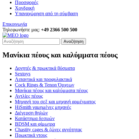
Προσφορές
Χονδρική
Υπαναχώρηση από τη σύμβαση
Επικοινωνία
Τηλεφωνήστε μας:
+49 2366 500 500
Αναζήτηση
Μανίκια πέους και καλύμματα πέους
Δονητές & πρωκτικά βύσματα
Sextoys
Λιπαντικά και προφυλακτικά
Cock Rings & Tenon Όρχεων
Μανίκια πέους και καλύμματα πέους
Αντλίες πέους
Μηχανή του σεξ και μηχανή αρμέγματος
HiSmith γαμημένες μηχανές
Διέγερση θηλών
Κατάστημα δεσμών
BDSM και φίμωτρα
Chastity cages & ζώνες αγνότητας
Πρωκτικά ντους