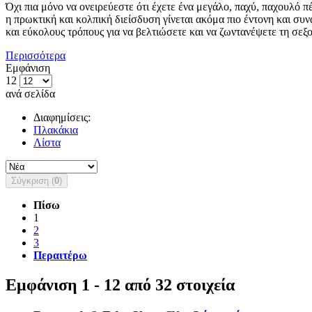
Όχι πια μόνο να ονειρεύεστε ότι έχετε ένα μεγάλο, παχύ, παχουλό π
η πρωκτική και κολπική διείσδυση γίνεται ακόμα πιο έντονη και συ
και εύκολους τρόπους για να βελτιώσετε και να ζωντανέψετε τη σεξ
Περισσότερα
Εμφάνιση
12
ανά σελίδα
Διαφημίσεις:
Πλακάκια
Λίστα
Σύγκριση (
0
)
Πίσω
1
2
3
Περαιτέρω
Εμφάνιση 1 - 12 από 32 στοιχεία