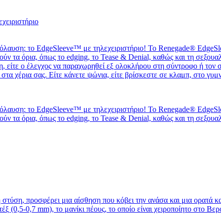
πόλαυση: το EdgeSleeve™ με τηλεχειριστήριο! Το Renegade® EdgeSle
νούν τα όρια, όπως το edging, το Tease & Denial, καθώς και τη σεξου
τη, είτε ο έλεγχος να παραχωρηθεί εξ ολοκλήρου στη σύντροφο ή τον 
 στα χέρια σας. Είτε κάνετε ψώνια, είτε βρίσκεστε σε κλαμπ, στο γυ
πόλαυση: το EdgeSleeve™ με τηλεχειριστήριο! Το Renegade® EdgeSle
νούν τα όρια, όπως το edging, το Tease & Denial, καθώς και τη σεξου
 στύση, προσφέρει μια αίσθηση που κόβει την ανάσα και μια ορατά κα
έξ (0,5-0,7 mm), το μανίκι πέους, το οποίο είναι χειροποίητο στο Βε