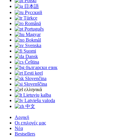
Polski
日本語
Русский
Türkçe
Română
Português
Magyar
Bokmål
Svenska
Suomi
Dansk
Čeština
български език
Eesti keel
Slovenčina
Slovenščina
ελληνικά
Lietuvių kalba
Latviešu valoda
中文
Αρχική
Οι επιλογές μας
Νέα
Bestsellers