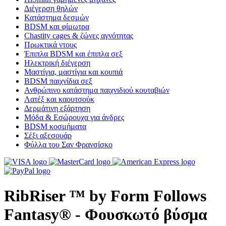
Διέγερση θηλών
Κατάστημα δεσμών
BDSM και φίμωτρα
Chastity cages & ζώνες αγνότητας
Πρωκτικά ντους
Έπιπλα BDSM και έπιπλα σεξ
Ηλεκτρική διέγερση
Μαστίγια, μαστίγια και κουπιά
BDSM παιχνίδια σεξ
Ανθρώπινο κατάστημα παιχνιδιού κουταβιών
Λατέξ και καουτσούκ
Δερμάτινη εξάρτηση
Μόδα & Εσώρουχα για άνδρες
BDSM κοσμήματα
Σέξι αξεσουάρ
Φύλλα του Σαν Φρανσίσκο
RibRiser ™ by Form Follows
Fantasy® - Φουσκωτό βύσμα