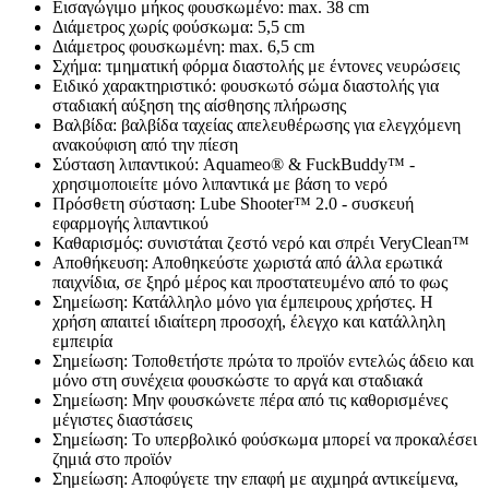
Εισαγώγιμο μήκος φουσκωμένο: max. 38 cm
Διάμετρος χωρίς φούσκωμα: 5,5 cm
Διάμετρος φουσκωμένη: max. 6,5 cm
Σχήμα: τμηματική φόρμα διαστολής με έντονες νευρώσεις
Ειδικό χαρακτηριστικό: φουσκωτό σώμα διαστολής για
σταδιακή αύξηση της αίσθησης πλήρωσης
Βαλβίδα: βαλβίδα ταχείας απελευθέρωσης για ελεγχόμενη
ανακούφιση από την πίεση
Σύσταση λιπαντικού: Aquameo® & FuckBuddy™ -
χρησιμοποιείτε μόνο λιπαντικά με βάση το νερό
Πρόσθετη σύσταση: Lube Shooter™ 2.0 - συσκευή
εφαρμογής λιπαντικού
Καθαρισμός: συνιστάται ζεστό νερό και σπρέι VeryClean™
Αποθήκευση: Αποθηκεύστε χωριστά από άλλα ερωτικά
παιχνίδια, σε ξηρό μέρος και προστατευμένο από το φως
Σημείωση: Κατάλληλο μόνο για έμπειρους χρήστες. Η
χρήση απαιτεί ιδιαίτερη προσοχή, έλεγχο και κατάλληλη
εμπειρία
Σημείωση: Τοποθετήστε πρώτα το προϊόν εντελώς άδειο και
μόνο στη συνέχεια φουσκώστε το αργά και σταδιακά
Σημείωση: Μην φουσκώνετε πέρα από τις καθορισμένες
μέγιστες διαστάσεις
Σημείωση: Το υπερβολικό φούσκωμα μπορεί να προκαλέσει
ζημιά στο προϊόν
Σημείωση: Αποφύγετε την επαφή με αιχμηρά αντικείμενα,