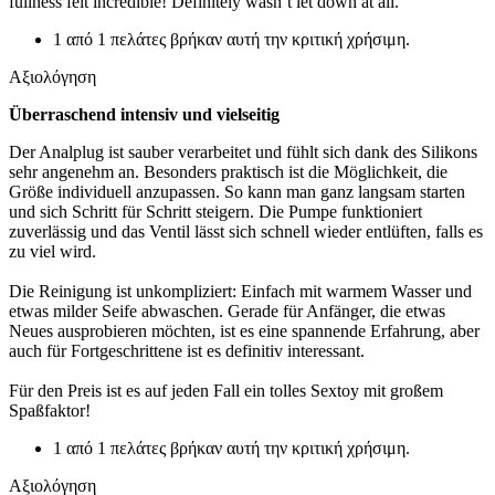
fullness felt incredible! Definitely wasn’t let down at all.
1 από 1 πελάτες βρήκαν αυτή την κριτική χρήσιμη.
Αξιολόγηση
Überraschend intensiv und vielseitig
Der Analplug ist sauber verarbeitet und fühlt sich dank des Silikons
sehr angenehm an. Besonders praktisch ist die Möglichkeit, die
Größe individuell anzupassen. So kann man ganz langsam starten
und sich Schritt für Schritt steigern. Die Pumpe funktioniert
zuverlässig und das Ventil lässt sich schnell wieder entlüften, falls es
zu viel wird.
Die Reinigung ist unkompliziert: Einfach mit warmem Wasser und
etwas milder Seife abwaschen. Gerade für Anfänger, die etwas
Neues ausprobieren möchten, ist es eine spannende Erfahrung, aber
auch für Fortgeschrittene ist es definitiv interessant.
Für den Preis ist es auf jeden Fall ein tolles Sextoy mit großem
Spaßfaktor!
1 από 1 πελάτες βρήκαν αυτή την κριτική χρήσιμη.
Αξιολόγηση