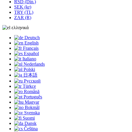
RSD (Din.)
SEK (kr)
TRY (TL)
ZAR (R)
ελληνικά
Deutsch
English
Français
Español
Italiano
Nederlands
Polski
日本語
Русский
Türkçe
Română
Português
Magyar
Bokmål
Svenska
Suomi
Dansk
Čeština