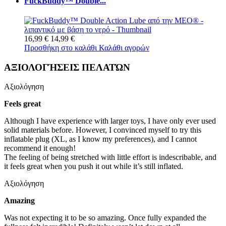
FuckBuddy™ Double...
16,99 €
14,99 €
Προσθήκη στο καλάθι
Καλάθι αγορών
ΑΞΙΟΛΟΓΉΣΕΙΣ ΠΕΛΑΤΏΝ
Αξιολόγηση
Feels great
Although I have experience with larger toys, I have only ever used
solid materials before. However, I convinced myself to try this
inflatable plug (XL, as I know my preferences), and I cannot
recommend it enough!
The feeling of being stretched with little effort is indescribable, and
it feels great when you push it out while it’s still inflated.
Αξιολόγηση
Amazing
Was not expecting it to be so amazing. Once fully expanded the