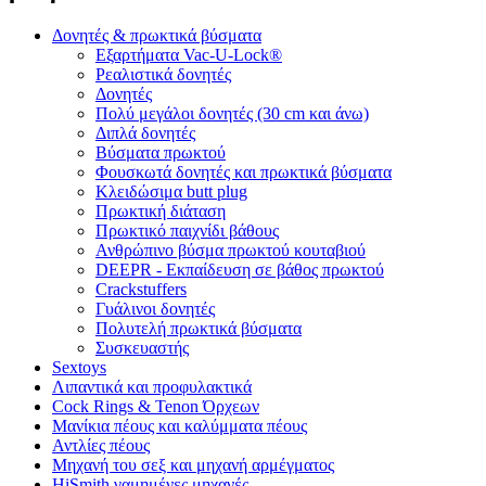
Δονητές & πρωκτικά βύσματα
Εξαρτήματα Vac-U-Lock®
Ρεαλιστικά δονητές
Δονητές
Πολύ μεγάλοι δονητές (30 cm και άνω)
Διπλά δονητές
Βύσματα πρωκτού
Φουσκωτά δονητές και πρωκτικά βύσματα
Κλειδώσιμα butt plug
Πρωκτική διάταση
Πρωκτικό παιχνίδι βάθους
Ανθρώπινο βύσμα πρωκτού κουταβιού
DEEPR - Εκπαίδευση σε βάθος πρωκτού
Crackstuffers
Γυάλινοι δονητές
Πολυτελή πρωκτικά βύσματα
Συσκευαστής
Sextoys
Λιπαντικά και προφυλακτικά
Cock Rings & Tenon Όρχεων
Μανίκια πέους και καλύμματα πέους
Αντλίες πέους
Μηχανή του σεξ και μηχανή αρμέγματος
HiSmith γαμημένες μηχανές