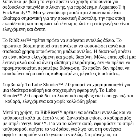
λιπαντικά με βάση το νερό πρέπει να χρησιμοποιούνται για
σεξουαλικά παιχνίδια σιλικόνης, για παράδειγμα Aquameo® ή
FuckBuddy™. Μια γενναιόδωρη ποσότητα λιπαντικού είναι
ιδιαίτερα σημαντική για την πρωκτική διαστολή, την πρωκτική
εκπαίδευση και το πρωκτικό τέντωμα, ώστε η εισαγωγή να είναι
ελεγχόμενη και άνετη.
Το RibRiser™ πρέπει πρώτα να εισάγεται εντελώς άδειο. Το
πρωκτικό βύσμα μπορεί στη συνέχεια να φουσκώσει αργά και
σταδιακά χρησιμοποιώντας τη μπάλα αντλίας. Η διαστολή πρέπει
να είναι πάντα ελεγχόμενη και χωρίς βιασύνη. Μόλις επιτευχθεί μια
έντονη αλλά ακόμα άνετη αίσθηση πληρότητας, δεν θα πρέπει να
πραγματοποιείται περαιτέρω διόγκωση. Το προϊόν δεν πρέπει να
φουσκώνει πέρα από τις καθορισμένες μέγιστες διαστάσεις.
Συμβουλή: Το Lube Shooter™ 2.0 μπορεί να χρησιμοποιηθεί για
μια ιδιαίτερα καθαρή και στοχευμένη εφαρμογή. Το Lube
Shooter™ 2.0 παραδίδει το λιπαντικό ακριβώς εκεί που χρειάζεται
- καθαρά, ελεγχόμενα και χωρίς κολλώδη χέρια.
Μετά τη χρήση, το RibRiser™ πρέπει να αδειάσει εντελώς και να
καθαριστεί καλά με ζεστό νερό. Συνιστάται επίσης ο καθαρισμός
με σπρέι VeryClean™. Για να το κάνετε αυτό, εφαρμόστε το σπρέι
καθαρισμού, αφήστε το να δράσει για λίγο και στη συνέχεια
αφήστε το προϊόν να στεγνώσει εντελώς. Στη συνέχεια, το