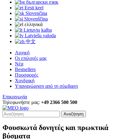
български език
Eesti keel
Slovenčina
Slovenščina
ελληνικά
Lietuvių kalba
Latviešu valoda
中文
Αρχική
Οι επιλογές μας
Νέα
Bestsellers
Προσφορές
Χονδρική
Υπαναχώρηση από τη σύμβαση
Επικοινωνία
Τηλεφωνήστε μας:
+49 2366 500 500
Αναζήτηση
Φουσκωτά δονητές και πρωκτικά
βύσματα