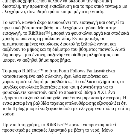
έμπειρους χρήστες που θέλουν να βιώσουν την πρωκτική
διαστολή, την πρωκτική εκπαίδευση και το πρωκτικό τέντωμα με
ελεγχόμενο, συνειδητό τρόπο και με μέγιστη ένταση.
Το λεπτό, κωνικό άκρο διευκολύνει την εισαγωγή και οδηγεί το
πρωκτικό βύσμα στα βάθη με ελεγχόμενο τρόπο. Μετά την
εισαγωγή, το RibRiser™ μπορεί να φουσκώνει αργά και σταδιακά
χρησιμοποιώντας τη μπάλα αντλίας. Εν τω μεταξύ, οι
τμηματοποιημένες νευρώσεις διαστολής ξεδιπλώνονται και
αυξάνουν το μήκος και τη διάμετρο του βύσματος πισινού. Αυτό
δημιουργεί μια έντονη, αυξανόμενη αίσθηση πληρότητας που
μπορεί να αυξηθεί βήμα προς βήμα.
Το μαύρο RibRiser™ από τη Form Follows Fantasy® είναι
κατασκευασμένο από σιλικόνη, έχει λεία επιφάνεια και
χαρακτηριστική δομή με ραβδώσεις. Το ευέλικτο σχήμα του, οι
μεγάλες συνολικές διαστάσεις του και η δυνατότητα να το
φουσκώνετε καθιστούν αυτό το πρωκτικό βύσμα XXL ένα
εξαιρετικό σεξουαλικό παιχνίδι για έντονη πρωκτική διέγερση. Η
ενσωματωμένη βαλβίδα ταχείας απελευθέρωσης εξασφαλίζει ότι
το butt plug μπορεί να ξεφουσκώσει με ελεγχόμενο τρόπο μετά τη
χρήση.
Πριν από τη χρήση, το RibRiser™ πρέπει να προετοιμαστεί
προσεκτικά με επαρκές λιπαντικό με βάση το νερό. Μόνο