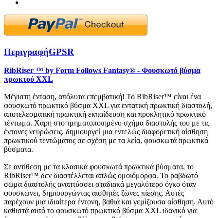
Περιγραφή
GPSR
RibRiser ™ by Form Follows Fantasy® - Φουσκωτό βύσμα
πρωκτού XXL
Μέγιστη ένταση, απόλυτα επεμβατική! Το RibRiser™ είναι ένα
φουσκωτό πρωκτικό βύσμα XXL για εντατική πρωκτική διαστολή,
αποτελεσματική πρωκτική εκπαίδευση και προκλητικό πρωκτικό
τέντωμα. Χάρη στο τμηματοποιημένο σχήμα διαστολής του με τις
έντονες νευρώσεις, δημιουργεί μια εντελώς διαφορετική αίσθηση
πρωκτικού τεντώματος σε σχέση με τα λεία, φουσκωτά πρωκτικά
βύσματα.
Σε αντίθεση με τα κλασικά φουσκωτά πρωκτικά βύσματα, το
RibRiser™ δεν διαστέλλεται απλώς ομοιόμορφα. Το ραβδωτό
σώμα διαστολής αναπτύσσει σταδιακά μεγαλύτερο όγκο όταν
φουσκώνει, δημιουργώντας αισθητές ζώνες πίεσης. Αυτές
παρέχουν μια ιδιαίτερα έντονη, βαθιά και γεμίζουσα αίσθηση. Αυτό
καθιστά αυτό το φουσκωτό πρωκτικό βύσμα XXL ιδανικό για