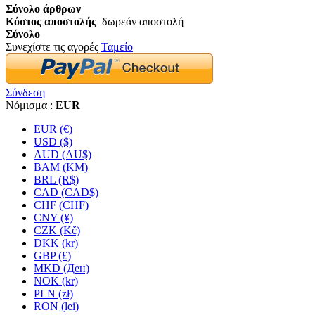
Σύνολο άρθρων
Κόστος αποστολής
δωρεάν αποστολή
Σύνολο
Συνεχίστε τις αγορές
Ταμείο
Σύνδεση
Νόμισμα :
EUR
EUR (€)
USD ($)
AUD (AU$)
BAM (KM)
BRL (R$)
CAD (CAD$)
CHF (CHF)
CNY (¥)
CZK (Kč)
DKK (kr)
GBP (£)
MKD (Ден)
NOK (kr)
PLN (zł)
RON (lei)