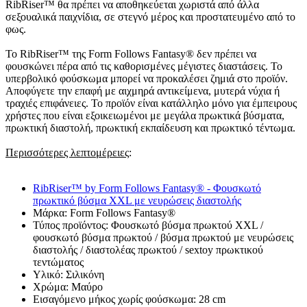
RibRiser™ θα πρέπει να αποθηκεύεται χωριστά από άλλα
σεξουαλικά παιχνίδια, σε στεγνό μέρος και προστατευμένο από το
φως.
Το RibRiser™ της Form Follows Fantasy® δεν πρέπει να
φουσκώνει πέρα από τις καθορισμένες μέγιστες διαστάσεις. Το
υπερβολικό φούσκωμα μπορεί να προκαλέσει ζημιά στο προϊόν.
Αποφύγετε την επαφή με αιχμηρά αντικείμενα, μυτερά νύχια ή
τραχιές επιφάνειες. Το προϊόν είναι κατάλληλο μόνο για έμπειρους
χρήστες που είναι εξοικειωμένοι με μεγάλα πρωκτικά βύσματα,
πρωκτική διαστολή, πρωκτική εκπαίδευση και πρωκτικό τέντωμα.
Περισσότερες λεπτομέρειες
:
RibRiser™ by Form Follows Fantasy® - Φουσκωτό
πρωκτικό βύσμα XXL με νευρώσεις διαστολής
Μάρκα: Form Follows Fantasy®
Τύπος προϊόντος: Φουσκωτό βύσμα πρωκτού XXL /
φουσκωτό βύσμα πρωκτού / βύσμα πρωκτού με νευρώσεις
διαστολής / διαστολέας πρωκτού / sextoy πρωκτικού
τεντώματος
Υλικό: Σιλικόνη
Χρώμα: Μαύρο
Εισαγόμενο μήκος χωρίς φούσκωμα: 28 cm