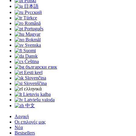
Polski
日本語
Русский
Türkçe
Română
Português
Magyar
Bokmål
Svenska
Suomi
Dansk
Čeština
български език
Eesti keel
Slovenčina
Slovenščina
ελληνικά
Lietuvių kalba
Latviešu valoda
中文
Αρχική
Οι επιλογές μας
Νέα
Bestsellers