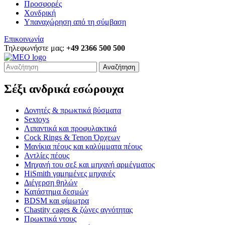
Προσφορές
Χονδρική
Υπαναχώρηση από τη σύμβαση
Επικοινωνία
Τηλεφωνήστε μας:
+49 2366 500 500
Αναζήτηση
Σέξι ανδρικά εσώρουχα
Δονητές & πρωκτικά βύσματα
Sextoys
Λιπαντικά και προφυλακτικά
Cock Rings & Tenon Όρχεων
Μανίκια πέους και καλύμματα πέους
Αντλίες πέους
Μηχανή του σεξ και μηχανή αρμέγματος
HiSmith γαμημένες μηχανές
Διέγερση θηλών
Κατάστημα δεσμών
BDSM και φίμωτρα
Chastity cages & ζώνες αγνότητας
Πρωκτικά ντους