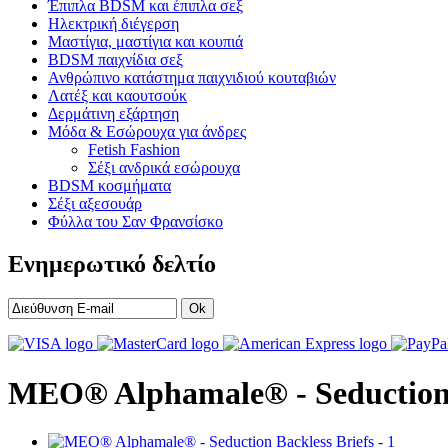
Έπιπλα BDSM και έπιπλα σεξ
Ηλεκτρική διέγερση
Μαστίγια, μαστίγια και κουπιά
BDSM παιχνίδια σεξ
Ανθρώπινο κατάστημα παιχνιδιού κουταβιών
Λατέξ και καουτσούκ
Δερμάτινη εξάρτηση
Μόδα & Εσώρουχα για άνδρες
Fetish Fashion
Σέξι ανδρικά εσώρουχα
BDSM κοσμήματα
Σέξι αξεσουάρ
Φύλλα του Σαν Φρανσίσκο
Ενημερωτικό δελτίο
Ok
MEO® Alphamale® - Seduction 