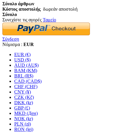
Σύνολο άρθρων
Κόστος αποστολής
δωρεάν αποστολή
Σύνολο
Συνεχίστε τις αγορές
Ταμείο
Σύνδεση
Νόμισμα :
EUR
EUR (€)
USD ($)
AUD (AU$)
BAM (KM)
BRL (R$)
CAD (CAD$)
CHF (CHF)
CNY (¥)
CZK (Kč)
DKK (kr)
GBP (£)
MKD (Ден)
NOK (kr)
PLN (zł)
RON (lei)