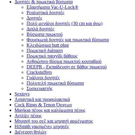
Δονητές & πρωκτικά βύσματα
Εξαρτήματα Vac-U-Lock®
Ρεαλιστικά δονητές
Δονητές
Πολύ μεγάλοι δονητές (30 cm και άνω)
Διπλά δονητές
Βύσματα πρωκτού
Φουσκωτά δονητές και πρωκτικά βύσματα
Κλειδώσιμα butt plug
Πρωκτική διάταση
Πρωκτικό παιχνίδι βάθους
Ανθρώπινο βύσμα πρωκτού κουταβιού
DEEPR - Εκπαίδευση σε βάθος πρωκτού
Crackstuffers
Γυάλινοι δονητές
Πολυτελή πρωκτικά βύσματα
Συσκευαστής
Sextoys
Λιπαντικά και προφυλακτικά
Cock Rings & Tenon Όρχεων
Μανίκια πέους και καλύμματα πέους
Αντλίες πέους
Μηχανή του σεξ και μηχανή αρμέγματος
HiSmith γαμημένες μηχανές
Διέγερση θηλών