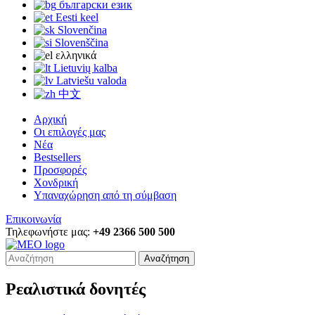
български език
Eesti keel
Slovenčina
Slovenščina
ελληνικά
Lietuvių kalba
Latviešu valoda
中文
Αρχική
Οι επιλογές μας
Νέα
Bestsellers
Προσφορές
Χονδρική
Υπαναχώρηση από τη σύμβαση
Επικοινωνία
Τηλεφωνήστε μας:
+49 2366 500 500
Αναζήτηση
Ρεαλιστικά δονητές