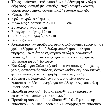
Τύπος προϊόντος: ρεαλιστικό δονητή / δονητή σε χρώμα
δέρματος / δονητή με βεντούζα / παχύ δονητή / δονητή
διπλής πυκνότητας / δονητή TPE / ερωτικό παιχνίδι
Υλικό: TPE
Χρώμα: χρώμα δέρματος
Συνολικές διαστάσεις: 23 × 19 × 5,5 cm
Συνολικό μήκος: 23 cm
Εισαγώγιμο μήκος: 19 cm
Διάμετρος εισαγωγής: 5,5 cm
Βεντούζα: ναι
Χαρακτηριστικά προϊόντος: ρεαλιστικό δονητή, εμφάνιση σε
χρώμα δέρματος, δομή διπλής πυκνότητας, σκληρός
πυρήνας, μαλακότερο εξωτερικό στρώμα, ρεαλιστική
βάλανος, λεπτομερώς επεξεργασμένος κορμός, όρχεις,
εξαιρετικά ισχυρή βεντούζα
Κατάλληλο για: Σόλο σεξ, σεξ με σύντροφο, χρήση χωρίς
χέρια, φανταστικές στάσεις, έντονη διείσδυση, ρεαλιστικές
φαντασιώσεις, κολπική χρήση, πρωκτική χρήση
Σύσταση για λιπαντικό: να χρησιμοποιείται μόνο με
λιπαντικό με βάση το νερό, για παράδειγμα Aquameo® ή
FuckBuddy™
Πρόσθετη σύσταση: Το Extremeo™ Spray μπορεί να
διευκολύνει επιπλέον την εισαγωγή
Πρόσθετη σύσταση: Lube Shooter™ 2.0 - Εφαρμοστής
λιπαντικού. Το Lube Shooter™ 2.0 εφαρμόζει το λιπαντικό