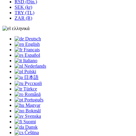
RSD (Din.)
SEK (kr)
TRY (TL)
ZAR (R)
ελληνικά
Deutsch
English
Français
Español
Italiano
Nederlands
Polski
日本語
Русский
Türkçe
Română
Português
Magyar
Bokmål
Svenska
Suomi
Dansk
Čeština