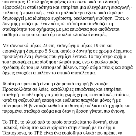
πυκνότητας. Ο σκληρός πυρήνας στο εσωτερικό του δονητή
εξασφαλίζει σταθερότητα και επιτρέπει μια ελεγχόμενη εισαγωγή -
κολπική ή πρωκτική -, ενώ το μαλακότερο εξωτερικό στρώμα
δημιουργεί μια ιδιαίτερα ευχάριστη, ρεαλιστική αίσθηση. Έτσι, ο
δονητής μοιάζει με έναν πέος σε στύση και συνδυάζει τη
σταθερότητα του σχήματος με μια επιφάνεια που αισθάνεται
αισθητά πιο φυσική από ό,τι πολλοί κλασικοί δονητές.
Με συνολικό μήκος 23 cm, εισαγώγιμο μήκος 19 cm και
εισαγώγιμη διάμετρο 5,5 cm, αυτός ο δονητής σε χρώμα δέρματος
προσφέρει ένα μέγεθος που γεμίζει έντονα. Το παχύτερο σχήμα
του προσφέρει μια αίσθηση πληρότητας, ενώ ο ρεαλιστικός
σχεδιασμός του με λεπτομερή βάλανο, παχύ σώμα πέους και παχιά
όρχεις ενισχύει επιπλέον το οπτικό αποτέλεσμα.
Ιδιαίτερα πρακτική είναι η εξαιρετικά ισχυρή βεντούζα.
Προσκολλάται σε λείες, κατάλληλες επιφάνειες και επιτρέπει
σταθερή τοποθέτηση για χρήση χωρίς χέρια, φανταστικές στάσεις
κατά τη σεξουαλική επαφή και ευέλικτα παιχνίδια μόνος ή με
σύντροφο. Η βεντούζα καθιστά το δονητή ευέλικτο στη χρήση και
παραμένει σταθερό ακόμα και όταν η δράση γίνεται πιο έντονη.
Το TPE, το υλικό από το οποίο αποτελείται το δονητή, είναι
μαλακό, εύκαμπτο και ευχάριστο στην επαφή με το δέρμα.
Ταυτόχρονα, το TPE είναι ένα ευαίσθητο υλικό που πρέπει να