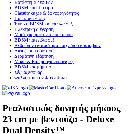
Κατάστημα δεσμών
BDSM και φίμωτρα
Chastity cages & ζώνες αγνότητας
Πρωκτικά ντους
Έπιπλα BDSM και έπιπλα σεξ
Ηλεκτρική διέγερση
Μαστίγια, μαστίγια και κουπιά
BDSM παιχνίδια σεξ
Ανθρώπινο κατάστημα παιχνιδιού κουταβιών
Λατέξ και καουτσούκ
Δερμάτινη εξάρτηση
Μόδα & Εσώρουχα για άνδρες
BDSM κοσμήματα
Σέξι αξεσουάρ
Φύλλα του Σαν Φρανσίσκο
Ρεαλιστικός δονητής μήκους
23 cm με βεντούζα - Deluxe
Dual Density™