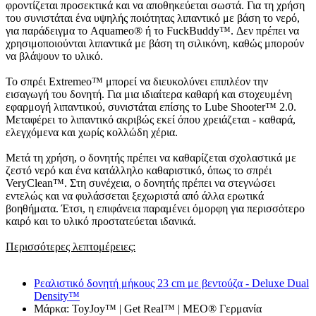
φροντίζεται προσεκτικά και να αποθηκεύεται σωστά. Για τη χρήση
του συνιστάται ένα υψηλής ποιότητας λιπαντικό με βάση το νερό,
για παράδειγμα το Aquameo® ή το FuckBuddy™. Δεν πρέπει να
χρησιμοποιούνται λιπαντικά με βάση τη σιλικόνη, καθώς μπορούν
να βλάψουν το υλικό.
Το σπρέι Extremeo™ μπορεί να διευκολύνει επιπλέον την
εισαγωγή του δονητή. Για μια ιδιαίτερα καθαρή και στοχευμένη
εφαρμογή λιπαντικού, συνιστάται επίσης το Lube Shooter™ 2.0.
Μεταφέρει το λιπαντικό ακριβώς εκεί όπου χρειάζεται - καθαρά,
ελεγχόμενα και χωρίς κολλώδη χέρια.
Μετά τη χρήση, ο δονητής πρέπει να καθαρίζεται σχολαστικά με
ζεστό νερό και ένα κατάλληλο καθαριστικό, όπως το σπρέι
VeryClean™. Στη συνέχεια, ο δονητής πρέπει να στεγνώσει
εντελώς και να φυλάσσεται ξεχωριστά από άλλα ερωτικά
βοηθήματα. Έτσι, η επιφάνεια παραμένει όμορφη για περισσότερο
καιρό και το υλικό προστατεύεται ιδανικά.
Περισσότερες λεπτομέρειες:
Ρεαλιστικό δονητή μήκους 23 cm με βεντούζα - Deluxe Dual
Density™
Μάρκα: ToyJoy™ | Get Real™ | MEO® Γερμανία