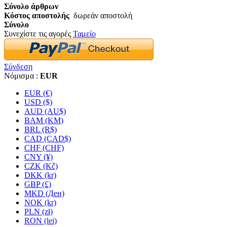
Σύνολο άρθρων
Κόστος αποστολής
δωρεάν αποστολή
Σύνολο
Συνεχίστε τις αγορές
Ταμείο
Σύνδεση
Νόμισμα :
EUR
EUR (€)
USD ($)
AUD (AU$)
BAM (KM)
BRL (R$)
CAD (CAD$)
CHF (CHF)
CNY (¥)
CZK (Kč)
DKK (kr)
GBP (£)
MKD (Ден)
NOK (kr)
PLN (zł)
RON (lei)