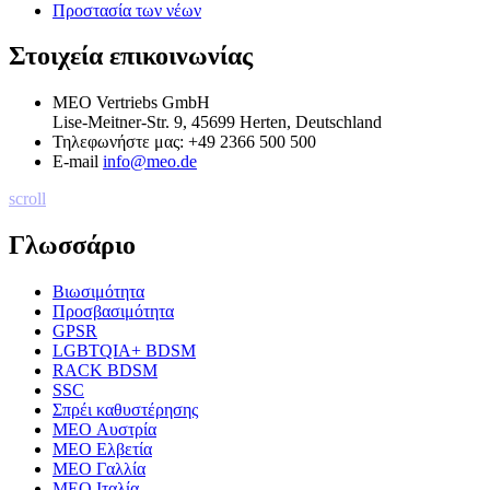
Προστασία των νέων
Στοιχεία επικοινωνίας
MEO Vertriebs GmbH
Lise-Meitner-Str. 9, 45699 Herten, Deutschland
Τηλεφωνήστε μας:
+49 2366 500 500
E-mail
info@meo.de
scroll
Γλωσσάριο
Βιωσιμότητα
Προσβασιμότητα
GPSR
LGBTQIA+ BDSM
RACK BDSM
SSC
Σπρέι καθυστέρησης
MEO Αυστρία
MEO Ελβετία
MEO Γαλλία
MEO Ιταλία