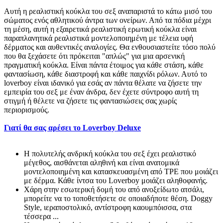
Αυτή η ρεαλιστική κούκλα του σεξ αναπαριστά το κάτω μισό του
σώματος ενός αθλητικού άντρα των ονείρων. Από τα πόδια μέχρι
τη μέση, αυτή η εξαιρετικά ρεαλιστική ερωτική κούκλα είναι
παραπλανητικά ρεαλιστικά μοντελοποιημένη με τέλεια υφή
δέρματος και αυθεντικές αναλογίες. Θα ενθουσιαστείτε τόσο πολύ
που θα ξεχάσετε ότι πρόκειται "απλώς" για μια αρσενική
πραγματική κούκλα. Είναι πάντα έτοιμος για κάθε στάση, κάθε
φαντασίωση, κάθε διαστροφή και κάθε παιχνίδι ρόλων. Αυτό το
loverboy είναι ιδανικό για εσάς αν πάντα θέλατε να ζήσετε την
εμπειρία του σεξ με έναν άνδρα, δεν έχετε σύντροφο αυτή τη
στιγμή ή θέλετε να ζήσετε τις φαντασιώσεις σας χωρίς
περιορισμούς.
Γιατί θα σας αρέσει το Loverboy Deluxe
Η πολυτελής ανδρική κούκλα του σεξ έχει ρεαλιστικό
μέγεθος, αισθάνεται αληθινή και είναι ανατομικά
μοντελοποιημένη και κατασκευασμένη από TPE που μοιάζει
με δέρμα. Κάθε ίντσα του Loverboy μοιάζει αληθοφανής.
Χάρη στην εσωτερική δομή του από ανοξείδωτο ατσάλι,
μπορείτε να το τοποθετήσετε σε οποιαδήποτε θέση. Doggy
Style, ιεραποστολικό, αντίστροφη καουμπόισσα, στα
τέσσερα ...