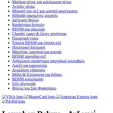
Μανίκια πέους και καλύμματα πέους
Αντλίες πέους
Μηχανή του σεξ και μηχανή αρμέγματος
HiSmith γαμημένες μηχανές
Διέγερση θηλών
Κατάστημα δεσμών
BDSM και φίμωτρα
Chastity cages & ζώνες αγνότητας
Πρωκτικά ντους
Έπιπλα BDSM και έπιπλα σεξ
Ηλεκτρική διέγερση
Μαστίγια, μαστίγια και κουπιά
BDSM παιχνίδια σεξ
Ανθρώπινο κατάστημα παιχνιδιού κουταβιών
Λατέξ και καουτσούκ
Δερμάτινη εξάρτηση
Μόδα & Εσώρουχα για άνδρες
BDSM κοσμήματα
Σέξι αξεσουάρ
Φύλλα του Σαν Φρανσίσκο