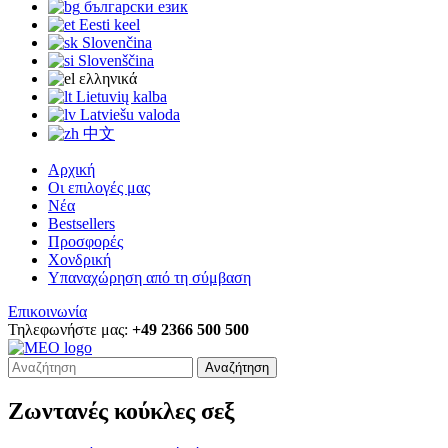
български език
Eesti keel
Slovenčina
Slovenščina
ελληνικά
Lietuvių kalba
Latviešu valoda
中文
Αρχική
Οι επιλογές μας
Νέα
Bestsellers
Προσφορές
Χονδρική
Υπαναχώρηση από τη σύμβαση
Επικοινωνία
Τηλεφωνήστε μας:
+49 2366 500 500
Αναζήτηση
Ζωντανές κούκλες σεξ