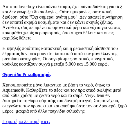
Αυτό το loverboy είναι πάντα έτοιμο, έχει πάντα διάθεση για σεξ
και δεν γνωρίζει δικαιολογίες. Ούτε ημικρανίες, ούτε κακή
διάθεση, ούτε "Όχι σήμερα, αγάπη μου". Δεν απαιτεί συντήρηση,
δεν απαιτεί ακριβά κοσμήματα και δεν κάνει σκηνές ζήλιας.
Αντίθετα, σας περιμένει υπομονετικά μέρα και νύχτα για να σας
κακομάθει χωρίς περιορισμούς, όσο συχνά θέλετε και όπως
ακριβώς θέλετε.
Η υψηλής ποιότητας κατασκευή και η ρεαλιστική αίσθηση του
δέρματος δεν υστερούν σε τίποτα από αυτά των μοντέλων της
premium κατηγορίας. Οι συγκρίσιμες ασιατικές πραγματικές
κούκλες κοστίζουν συχνά μεταξύ 5.000 και 15.000 ευρώ.
Φροντίδα & καθαρισμός
Χρησιμοποιείτε μόνο λιπαντικό με βάση το νερό, όπως το
Aquameo®. Καθαρίζετε το πέος και τον πρωκτικό σωλήνα μετά
από κάθε χρήση με ζεστό νερό και το σπρέι VeryClean™.
Διατηρείτε τη θύρα φόρτισης του δονητή στεγνή. Στη συνέχεια,
στεγνώστε τον προσεκτικά και αποθηκεύστε τον σε δροσερό, ξηρό
μέρος, μακριά από άλλα παιχνίδια σιλικόνης.
Περαιτέρω λεπτομέρειες: