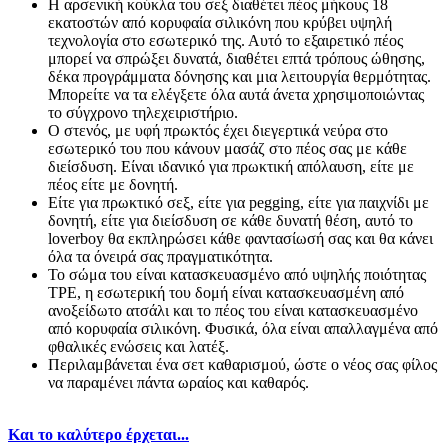
Η αρσενική κούκλα του σεξ διαθέτει πέος μήκους 18
εκατοστών από κορυφαία σιλικόνη που κρύβει υψηλή
τεχνολογία στο εσωτερικό της. Αυτό το εξαιρετικό πέος
μπορεί να σπρώξει δυνατά, διαθέτει επτά τρόπους ώθησης,
δέκα προγράμματα δόνησης και μια λειτουργία θερμότητας.
Μπορείτε να τα ελέγξετε όλα αυτά άνετα χρησιμοποιώντας
το σύγχρονο τηλεχειριστήριο.
Ο στενός, με υφή πρωκτός έχει διεγερτικά νεύρα στο
εσωτερικό του που κάνουν μασάζ στο πέος σας με κάθε
διείσδυση. Είναι ιδανικό για πρωκτική απόλαυση, είτε με
πέος είτε με δονητή.
Είτε για πρωκτικό σεξ, είτε για pegging, είτε για παιχνίδι με
δονητή, είτε για διείσδυση σε κάθε δυνατή θέση, αυτό το
loverboy θα εκπληρώσει κάθε φαντασίωσή σας και θα κάνει
όλα τα όνειρά σας πραγματικότητα.
Το σώμα του είναι κατασκευασμένο από υψηλής ποιότητας
TPE, η εσωτερική του δομή είναι κατασκευασμένη από
ανοξείδωτο ατσάλι και το πέος του είναι κατασκευασμένο
από κορυφαία σιλικόνη. Φυσικά, όλα είναι απαλλαγμένα από
φθαλικές ενώσεις και λατέξ.
Περιλαμβάνεται ένα σετ καθαρισμού, ώστε ο νέος σας φίλος
να παραμένει πάντα ωραίος και καθαρός.
Και το καλύτερο έρχεται...