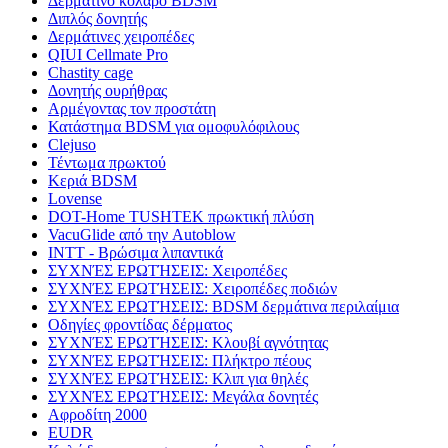
Δερμάτινο κολάρο BDSM
Διπλός δονητής
Δερμάτινες χειροπέδες
QIUI Cellmate Pro
Chastity cage
Δονητής ουρήθρας
Αρμέγοντας τον προστάτη
Κατάστημα BDSM για ομοφυλόφιλους
Clejuso
Τέντωμα πρωκτού
Κεριά BDSM
Lovense
DOT-Home TUSHTEK πρωκτική πλύση
VacuGlide από την Autoblow
INTT - Βρώσιμα λιπαντικά
ΣΥΧΝΈΣ ΕΡΩΤΉΣΕΙΣ: Χειροπέδες
ΣΥΧΝΈΣ ΕΡΩΤΉΣΕΙΣ: Χειροπέδες ποδιών
ΣΥΧΝΈΣ ΕΡΩΤΉΣΕΙΣ: BDSM δερμάτινα περιλαίμια
Οδηγίες φροντίδας δέρματος
ΣΥΧΝΈΣ ΕΡΩΤΉΣΕΙΣ: Κλουβί αγνότητας
ΣΥΧΝΈΣ ΕΡΩΤΉΣΕΙΣ: Πλήκτρο πέους
ΣΥΧΝΈΣ ΕΡΩΤΉΣΕΙΣ: Κλιπ για θηλές
ΣΥΧΝΈΣ ΕΡΩΤΉΣΕΙΣ: Μεγάλα δονητές
Αφροδίτη 2000
EUDR