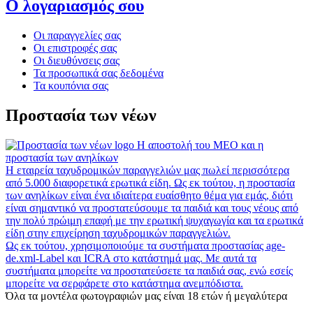
Ο λογαριασμός σου
Οι παραγγελίες σας
Οι επιστροφές σας
Οι διευθύνσεις σας
Τα προσωπικά σας δεδομένα
Τα κουπόνια σας
Προστασία των νέων
Η αποστολή του MEO και η
προστασία των ανηλίκων
Η εταιρεία ταχυδρομικών παραγγελιών μας πωλεί περισσότερα
από 5.000 διαφορετικά ερωτικά είδη. Ως εκ τούτου, η προστασία
των ανηλίκων είναι ένα ιδιαίτερα ευαίσθητο θέμα για εμάς, διότι
είναι σημαντικό να προστατεύσουμε τα παιδιά και τους νέους από
την πολύ πρώιμη επαφή με την ερωτική ψυχαγωγία και τα ερωτικά
είδη στην επιχείρηση ταχυδρομικών παραγγελιών.
Ως εκ τούτου, χρησιμοποιούμε τα συστήματα προστασίας age-
de.xml-Label και ICRA στο κατάστημά μας. Με αυτά τα
συστήματα μπορείτε να προστατεύσετε τα παιδιά σας, ενώ εσείς
μπορείτε να σερφάρετε στο κατάστημα ανεμπόδιστα.
Όλα τα μοντέλα φωτογραφιών μας είναι 18 ετών ή μεγαλύτερα