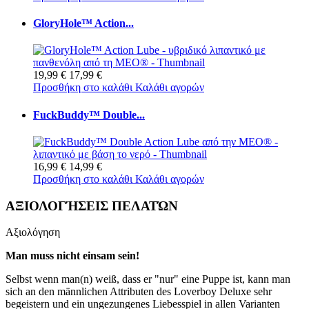
GloryHole™ Action...
19,99 €
17,99 €
Προσθήκη στο καλάθι
Καλάθι αγορών
FuckBuddy™ Double...
16,99 €
14,99 €
Προσθήκη στο καλάθι
Καλάθι αγορών
ΑΞΙΟΛΟΓΉΣΕΙΣ ΠΕΛΑΤΏΝ
Αξιολόγηση
Man muss nicht einsam sein!
Selbst wenn man(n) weiß, dass er "nur" eine Puppe ist, kann man
sich an den männlichen Attributen des Loverboy Deluxe sehr
begeistern und ein ungezungenes Liebesspiel in allen Varianten