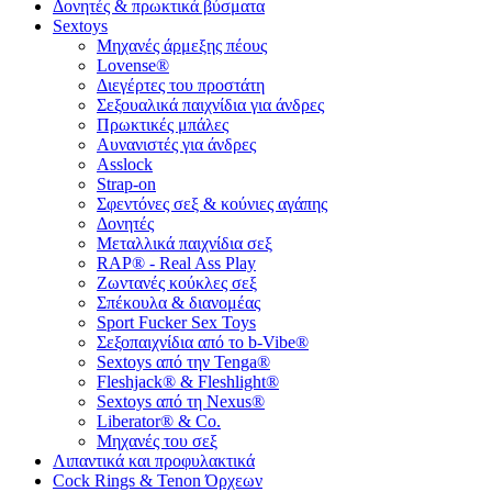
Δονητές & πρωκτικά βύσματα
Sextoys
Μηχανές άρμεξης πέους
Lovense®
Διεγέρτες του προστάτη
Σεξουαλικά παιχνίδια για άνδρες
Πρωκτικές μπάλες
Αυνανιστές για άνδρες
Asslock
Strap-on
Σφεντόνες σεξ & κούνιες αγάπης
Δονητές
Μεταλλικά παιχνίδια σεξ
RAP® - Real Ass Play
Ζωντανές κούκλες σεξ
Σπέκουλα & διανομέας
Sport Fucker Sex Toys
Σεξοπαιχνίδια από το b-Vibe®
Sextoys από την Tenga®
Fleshjack® & Fleshlight®
Sextoys από τη Nexus®
Liberator® & Co.
Μηχανές του σεξ
Λιπαντικά και προφυλακτικά
Cock Rings & Tenon Όρχεων