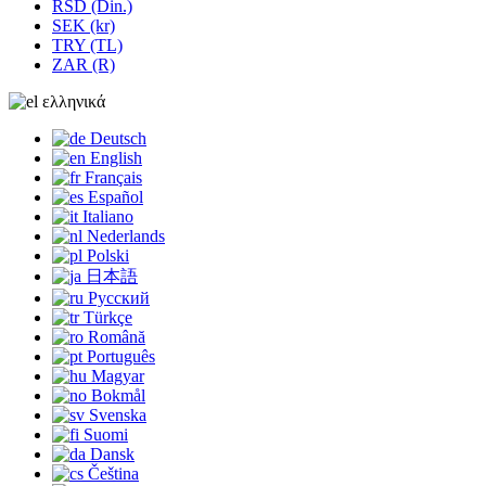
RSD (Din.)
SEK (kr)
TRY (TL)
ZAR (R)
ελληνικά
Deutsch
English
Français
Español
Italiano
Nederlands
Polski
日本語
Русский
Türkçe
Română
Português
Magyar
Bokmål
Svenska
Suomi
Dansk
Čeština