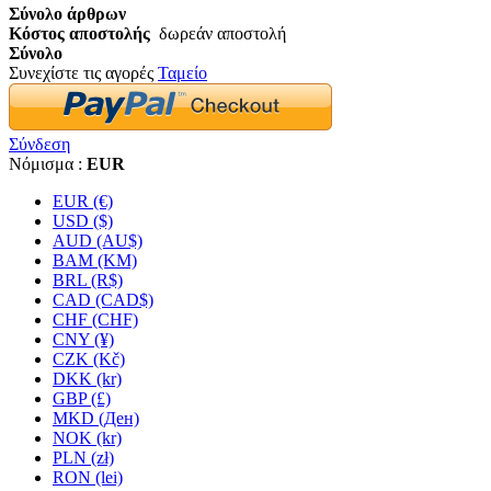
Σύνολο άρθρων
Κόστος αποστολής
δωρεάν αποστολή
Σύνολο
Συνεχίστε τις αγορές
Ταμείο
Σύνδεση
Νόμισμα :
EUR
EUR (€)
USD ($)
AUD (AU$)
BAM (KM)
BRL (R$)
CAD (CAD$)
CHF (CHF)
CNY (¥)
CZK (Kč)
DKK (kr)
GBP (£)
MKD (Ден)
NOK (kr)
PLN (zł)
RON (lei)