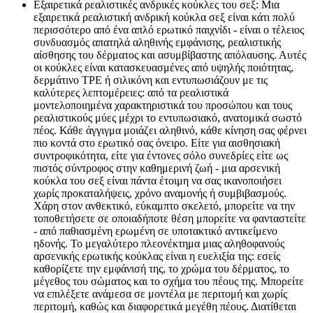
Εξαιρετικά ρεαλιστικές ανδρικές κούκλες του σεξ: Μια
εξαιρετικά ρεαλιστική ανδρική κούκλα σεξ είναι κάτι πολύ
περισσότερο από ένα απλό ερωτικό παιχνίδι - είναι ο τέλειος
συνδυασμός απατηλά αληθινής εμφάνισης, ρεαλιστικής
αίσθησης του δέρματος και ασυμβίβαστης απόλαυσης. Αυτές
οι κούκλες είναι κατασκευασμένες από υψηλής ποιότητας,
δερμάτινο TPE ή σιλικόνη και εντυπωσιάζουν με τις
καλύτερες λεπτομέρειες: από τα ρεαλιστικά
μοντελοποιημένα χαρακτηριστικά του προσώπου και τους
ρεαλιστικούς μύες μέχρι το εντυπωσιακό, ανατομικά σωστό
πέος. Κάθε άγγιγμα μοιάζει αληθινό, κάθε κίνηση σας φέρνει
πιο κοντά στο ερωτικό σας όνειρο. Είτε για αισθησιακή
συντροφικότητα, είτε για έντονες σόλο συνεδρίες είτε ως
πιστός σύντροφος στην καθημερινή ζωή - μια αρσενική
κούκλα του σεξ είναι πάντα έτοιμη να σας ικανοποιήσει
χωρίς προκαταλήψεις, χρόνο αναμονής ή συμβιβασμούς.
Χάρη στον ανθεκτικό, εύκαμπτο σκελετό, μπορείτε να την
τοποθετήσετε σε οποιαδήποτε θέση μπορείτε να φανταστείτε
- από παθιασμένη ερωμένη σε υποτακτικό αντικείμενο
ηδονής. Το μεγαλύτερο πλεονέκτημα μιας αληθοφανούς
αρσενικής ερωτικής κούκλας είναι η ευελιξία της: εσείς
καθορίζετε την εμφάνισή της, το χρώμα του δέρματος, το
μέγεθος του σώματος και το σχήμα του πέους της. Μπορείτε
να επιλέξετε ανάμεσα σε μοντέλα με περιτομή και χωρίς
περιτομή, καθώς και διαφορετικά μεγέθη πέους. Διατίθεται