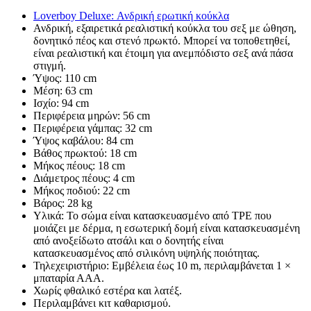
Loverboy Deluxe: Ανδρική ερωτική κούκλα
Ανδρική, εξαιρετικά ρεαλιστική κούκλα του σεξ με ώθηση,
δονητικό πέος και στενό πρωκτό. Μπορεί να τοποθετηθεί,
είναι ρεαλιστική και έτοιμη για ανεμπόδιστο σεξ ανά πάσα
στιγμή.
Ύψος: 110 cm
Μέση: 63 cm
Ισχίο: 94 cm
Περιφέρεια μηρών: 56 cm
Περιφέρεια γάμπας: 32 cm
Ύψος καβάλου: 84 cm
Βάθος πρωκτού: 18 cm
Μήκος πέους: 18 cm
Διάμετρος πέους: 4 cm
Μήκος ποδιού: 22 cm
Βάρος: 28 kg
Υλικά: Το σώμα είναι κατασκευασμένο από TPE που
μοιάζει με δέρμα, η εσωτερική δομή είναι κατασκευασμένη
από ανοξείδωτο ατσάλι και ο δονητής είναι
κατασκευασμένος από σιλικόνη υψηλής ποιότητας.
Τηλεχειριστήριο: Εμβέλεια έως 10 m, περιλαμβάνεται 1 ×
μπαταρία ΑΑΑ.
Χωρίς φθαλικό εστέρα και λατέξ.
Περιλαμβάνει κιτ καθαρισμού.