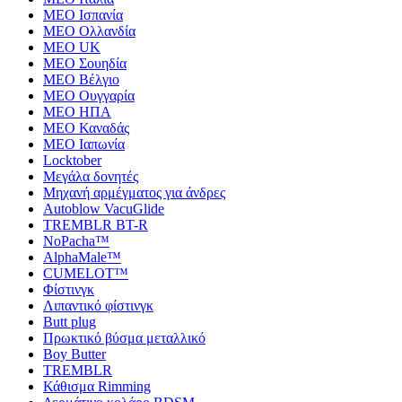
MEO Ισπανία
MEO Ολλανδία
MEO UK
MEO Σουηδία
MEO Βέλγιο
MEO Ουγγαρία
MEO ΗΠΑ
MEO Καναδάς
MEO Ιαπωνία
Locktober
Μεγάλα δονητές
Μηχανή αρμέγματος για άνδρες
Autoblow VacuGlide
TREMBLR BT-R
NoPacha™
AlphaMale™
CUMELOT™
Φίστινγκ
Λιπαντικό φίστινγκ
Butt plug
Πρωκτικό βύσμα μεταλλικό
Boy Butter
TREMBLR
Κάθισμα Rimming