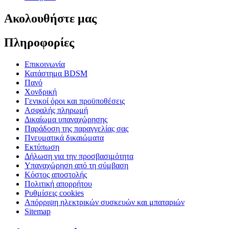
Ακολουθήστε μας
Πληροφορίες
Επικοινωνία
Κατάστημα BDSM
Πανό
Χονδρική
Γενικοί όροι και προϋποθέσεις
Ασφαλής πληρωμή
Δικαίωμα υπαναχώρησης
Παράδοση της παραγγελίας σας
Πνευματικά δικαιώματα
Εκτύπωση
Δήλωση για την προσβασιμότητα
Υπαναχώρηση από τη σύμβαση
Κόστος αποστολής
Πολιτική απορρήτου
Ρυθμίσεις cookies
Απόρριψη ηλεκτρικών συσκευών και μπαταριών
Sitemap