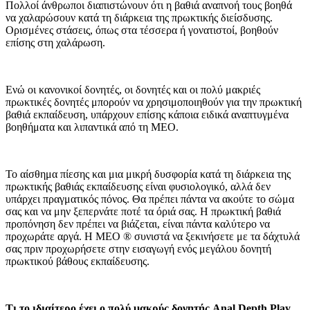
Πολλοί άνθρωποι διαπιστώνουν ότι η βαθιά αναπνοή τους βοηθά
να χαλαρώσουν κατά τη διάρκεια της πρωκτικής διείσδυσης.
Ορισμένες στάσεις, όπως στα τέσσερα ή γονατιστοί, βοηθούν
επίσης στη χαλάρωση.
Ενώ οι κανονικοί δονητές, οι δονητές και οι πολύ μακριές
πρωκτικές δονητές μπορούν να χρησιμοποιηθούν για την πρωκτική
βαθιά εκπαίδευση, υπάρχουν επίσης κάποια ειδικά αναπτυγμένα
βοηθήματα και λιπαντικά από τη MEO.
Το αίσθημα πίεσης και μια μικρή δυσφορία κατά τη διάρκεια της
πρωκτικής βαθιάς εκπαίδευσης είναι φυσιολογικό, αλλά δεν
υπάρχει πραγματικός πόνος. Θα πρέπει πάντα να ακούτε το σώμα
σας και να μην ξεπερνάτε ποτέ τα όριά σας. Η πρωκτική βαθιά
προπόνηση δεν πρέπει να βιάζεται, είναι πάντα καλύτερο να
προχωράτε αργά. Η MEO ® συνιστά να ξεκινήσετε με τα δάχτυλά
σας πριν προχωρήσετε στην εισαγωγή ενός μεγάλου δονητή
πρωκτικού βάθους εκπαίδευσης.
Τι το ιδιαίτερο έχει ο πολύ μακρύς δονητής Anal Depth Play