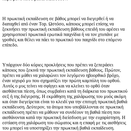
Η πρωκτική εκπαίδευση σε βάθος μπορεί να διεγερθεί ή να
διαταχθεί από έναν Top. Ωστόσο, κάποιος μπορεί επίσης να
ξεκινήσει την πρωκτική εκπαίδευση βάθους επειδή του αρέσει να
χρησιμοποιεί πρωκτικά ερωτικά παιχνίδια ή να τον χτυπάνε με
γροθιές και θέλει να πάει το πρωκτικό του παιχνίδι στο επόμενο
επίπεδο.
Υπάρχουν δύο κύριες προκλήσεις που πρέπει να ξεπεράσει
κάποιος που ξεκινά την πρωκτική εκπαίδευση βάθους. Πρώτον,
πρέπει να μάθει να χαλαρώνει τον λεγόμενο ηβοορθικό βρόχο,
έναν ισχυρό μυ που σχηματίζει την πρώτη καμπύλη του ορθού.
Αυτός ο μυς τείνει να σφίγγει και να κλείνει το ορθό όταν
αισθάνεται πίεση, όπως συμβαίνει κατά τη διάρκεια του πρωκτικού
σεξ ή της διέγερσης. Η εκμάθηση της χαλάρωσης του μυός ακόμη
και όταν διεγείρεται είναι το κλειδί για την επιτυχή πρωκτική βαθιά
εκπαίδευση. Δεύτερον, τα άτομα που υποβάλλονται σε πρωκτική
εκπαίδευση πρέπει να μάθουν να συνδέουν τη βαθιά πίεση που
αισθάνονται κατά την πρωκτική διείσδυση με την ευχαρίστηση. Η
εστίαση στη χαλάρωση του σώματος και η επαφή με τις αισθήσεις
του μπορεί να υποστηρίξει την πρωκτική βαθιά εκπαίδευση.