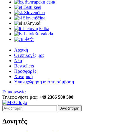
български език
Eesti keel
Slovenčina
Slovenščina
ελληνικά
Lietuvių kalba
Latviešu valoda
中文
Αρχική
Οι επιλογές μας
Νέα
Bestsellers
Προσφορές
Χονδρική
Υπαναχώρηση από τη σύμβαση
Επικοινωνία
Τηλεφωνήστε μας:
+49 2366 500 500
Αναζήτηση
Δονητές