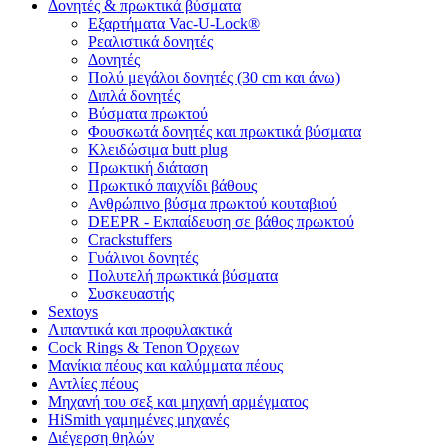
Δονητές & πρωκτικά βύσματα
Εξαρτήματα Vac-U-Lock®
Ρεαλιστικά δονητές
Δονητές
Πολύ μεγάλοι δονητές (30 cm και άνω)
Διπλά δονητές
Βύσματα πρωκτού
Φουσκωτά δονητές και πρωκτικά βύσματα
Κλειδώσιμα butt plug
Πρωκτική διάταση
Πρωκτικό παιχνίδι βάθους
Ανθρώπινο βύσμα πρωκτού κουταβιού
DEEPR - Εκπαίδευση σε βάθος πρωκτού
Crackstuffers
Γυάλινοι δονητές
Πολυτελή πρωκτικά βύσματα
Συσκευαστής
Sextoys
Λιπαντικά και προφυλακτικά
Cock Rings & Tenon Όρχεων
Μανίκια πέους και καλύμματα πέους
Αντλίες πέους
Μηχανή του σεξ και μηχανή αρμέγματος
HiSmith γαμημένες μηχανές
Διέγερση θηλών