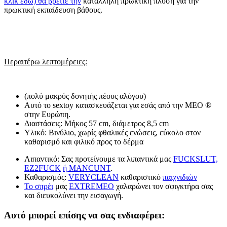
κλικ εδώ) θα βρείτε την
κατάλληλη πρωκτική πλύση για την
πρωκτική εκπαίδευση βάθους.
Περαιτέρω λεπτομέρειες:
(πολύ μακρύς δονητής πέους αλόγου)
Αυτό το sextoy κατασκευάζεται για εσάς από την MEO ®
στην Ευρώπη.
Διαστάσεις: Μήκος 57 cm, διάμετρος 8,5 cm
Υλικό: Βινύλιο, χωρίς φθαλικές ενώσεις, εύκολο στον
καθαρισμό και φιλικό προς το δέρμα
Λιπαντικό: Σας προτείνουμε τα λιπαντικά μας
FUCKSLUT,
EZ2FUCK
ή MANCUNT
.
Καθαρισμός:
VERYCLEAN
καθαριστικό
παιχνιδιών
Το σπρέι
μας
EXTREMEO
χαλαρώνει τον σφιγκτήρα σας
και διευκολύνει την εισαγωγή.
Αυτό μπορεί επίσης να σας ενδιαφέρει: