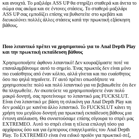
και ανοιχτά. Το μαξιλάρι ASS UP θα στηρίξει σταθερά και άνετα το
σώμα σας ακόμα και σε έντονες στάσεις. Το σταθερό μαξιλάρι
ASS UP σας εμποδίζει επίσης να βυθιστείτε στο κρεβάτι και
διευκολύνει πολλές άλλες στάσεις κατά την πρωκτική εξάσκηση
βάθους.
Ποιο λιπαντικό πρέπει να χρησιμοποιώ για το Anal Depth Play
και την πρωκτική εκπαίδευση βάθους
Χρησιμοποιήστε άφθονο λιπαντικό! Δεν κουραζόμαστε ποτέ να
επαναλαμβάνουμε αυτό το σημείο. Ένας πρωκτός δεν είναι μόνο
πιο ευαίσθητος από έναν κόλπο, αλλά γίνεται και πιο ευαίσθητος
όσο πιο ψηλά πηγαίνετε. Γι' αυτό πρέπει οπωσδήποτε να
χρησιμοποιείτε πολύ και πολύ λιπαντικό για να βεβαιωθείτε ότι δεν
θα πληγωθείτε. Αν σκοπεύετε να χρησιμοποιήσετε έναν πολύ
μακρύ δονητή, σας προτείνουμε το λιπαντικό μας FUCKSLUT.
Είναι ένα λιπαντικό με βάση τη σιλικόνη για Anal Depth Play και
δεν μοιάζει με κανένα άλλο λιπαντικό. Το FUCKSLUT κάνει τη
χρήση του μεγάλου δονητή για πρωκτική εκπαίδευση βάθους μια
έντονη απόλαυση. Θα συνιστούσαμε επίσης σίγουρα το σπρέι μας
EXTREMEO. Αυτό το σπρέι είναι η τέλεια επιλογή τόσο για
αρχάριους όσο και για έμπειρους επαγγελματίες του Anal Depth
Play. Το EXTREMEO είναι ένα ειδικό προϊόν για πρωκτικό σεξ,