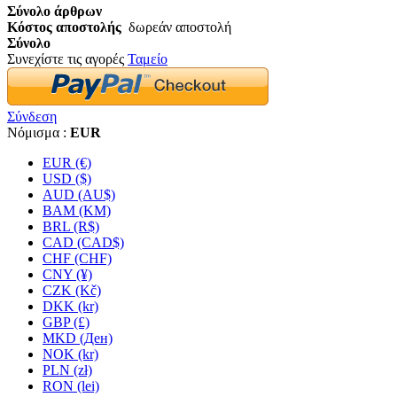
Σύνολο άρθρων
Κόστος αποστολής
δωρεάν αποστολή
Σύνολο
Συνεχίστε τις αγορές
Ταμείο
Σύνδεση
Νόμισμα :
EUR
EUR (€)
USD ($)
AUD (AU$)
BAM (KM)
BRL (R$)
CAD (CAD$)
CHF (CHF)
CNY (¥)
CZK (Kč)
DKK (kr)
GBP (£)
MKD (Ден)
NOK (kr)
PLN (zł)
RON (lei)