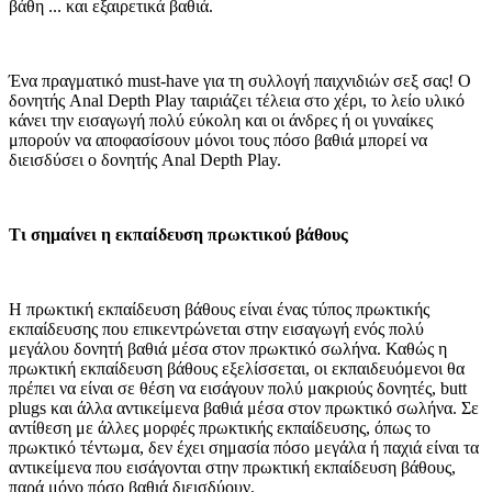
βάθη ... και εξαιρετικά βαθιά.
Ένα πραγματικό must-have για τη συλλογή παιχνιδιών σεξ σας! Ο
δονητής Anal Depth Play ταιριάζει τέλεια στο χέρι, το λείο υλικό
κάνει την εισαγωγή πολύ εύκολη και οι άνδρες ή οι γυναίκες
μπορούν να αποφασίσουν μόνοι τους πόσο βαθιά μπορεί να
διεισδύσει ο δονητής Anal Depth Play.
Τι σημαίνει η εκπαίδευση πρωκτικού βάθους
Η πρωκτική εκπαίδευση βάθους είναι ένας τύπος πρωκτικής
εκπαίδευσης που επικεντρώνεται στην εισαγωγή ενός πολύ
μεγάλου δονητή βαθιά μέσα στον πρωκτικό σωλήνα. Καθώς η
πρωκτική εκπαίδευση βάθους εξελίσσεται, οι εκπαιδευόμενοι θα
πρέπει να είναι σε θέση να εισάγουν πολύ μακριούς δονητές, butt
plugs και άλλα αντικείμενα βαθιά μέσα στον πρωκτικό σωλήνα. Σε
αντίθεση με άλλες μορφές πρωκτικής εκπαίδευσης, όπως το
πρωκτικό τέντωμα, δεν έχει σημασία πόσο μεγάλα ή παχιά είναι τα
αντικείμενα που εισάγονται στην πρωκτική εκπαίδευση βάθους,
παρά μόνο πόσο βαθιά διεισδύουν.