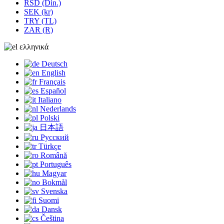
RSD (Din.)
SEK (kr)
TRY (TL)
ZAR (R)
ελληνικά
Deutsch
English
Français
Español
Italiano
Nederlands
Polski
日本語
Русский
Türkçe
Română
Português
Magyar
Bokmål
Svenska
Suomi
Dansk
Čeština