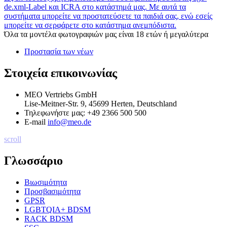
de.xml-Label και ICRA στο κατάστημά μας. Με αυτά τα
συστήματα μπορείτε να προστατεύσετε τα παιδιά σας, ενώ εσείς
μπορείτε να σερφάρετε στο κατάστημα ανεμπόδιστα.
Όλα τα μοντέλα φωτογραφιών μας είναι 18 ετών ή μεγαλύτερα
Προστασία των νέων
Στοιχεία επικοινωνίας
MEO Vertriebs GmbH
Lise-Meitner-Str. 9, 45699 Herten, Deutschland
Τηλεφωνήστε μας:
+49 2366 500 500
E-mail
info@meo.de
scroll
Γλωσσάριο
Βιωσιμότητα
Προσβασιμότητα
GPSR
LGBTQIA+ BDSM
RACK BDSM