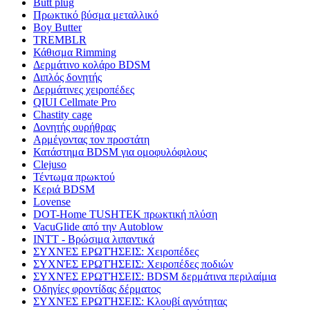
Butt plug
Πρωκτικό βύσμα μεταλλικό
Boy Butter
TREMBLR
Κάθισμα Rimming
Δερμάτινο κολάρο BDSM
Διπλός δονητής
Δερμάτινες χειροπέδες
QIUI Cellmate Pro
Chastity cage
Δονητής ουρήθρας
Αρμέγοντας τον προστάτη
Κατάστημα BDSM για ομοφυλόφιλους
Clejuso
Τέντωμα πρωκτού
Κεριά BDSM
Lovense
DOT-Home TUSHTEK πρωκτική πλύση
VacuGlide από την Autoblow
INTT - Βρώσιμα λιπαντικά
ΣΥΧΝΈΣ ΕΡΩΤΉΣΕΙΣ: Χειροπέδες
ΣΥΧΝΈΣ ΕΡΩΤΉΣΕΙΣ: Χειροπέδες ποδιών
ΣΥΧΝΈΣ ΕΡΩΤΉΣΕΙΣ: BDSM δερμάτινα περιλαίμια
Οδηγίες φροντίδας δέρματος
ΣΥΧΝΈΣ ΕΡΩΤΉΣΕΙΣ: Κλουβί αγνότητας