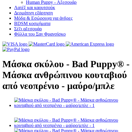
Human Puppy - Αξεσουάρ
Λατέξ και καουτσούκ
Δερμάτινη εξάρτηση
Μόδα & Εσώρουχα για άνδρες
BDSM κοσμήματα
Σέξι αξεσουάρ
Φύλλα του Σαν Φρανσίσκο
Μάσκα σκύλου - Bad Puppy® -
Μάσκα ανθρώπινου κουταβιού
από νεοπρένιο - μαύρο/μπλε