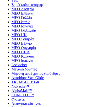
SSC
Σπρέι καθυστέρησης
MEO Αυστρία
MEO Ελβετία
MEO Γαλλία
MEO Ιταλία
MEO Ισπανία
MEO Ολλανδία
MEO UK
MEO Σουηδία
MEO Βέλγιο
MEO Ουγγαρία
MEO ΗΠΑ
MEO Καναδάς
MEO Ιαπωνία
Locktober
Μεγάλα δονητές
Μηχανή αρμέγματος για άνδρες
Autoblow VacuGlide
TREMBLR BT-R
NoPacha™
AlphaMale™
CUMELOT™
Φίστινγκ
Λιπαντικό φίστινγκ