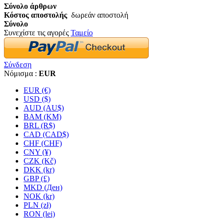
Σύνολο άρθρων
Κόστος αποστολής
δωρεάν αποστολή
Σύνολο
Συνεχίστε τις αγορές
Ταμείο
Σύνδεση
Νόμισμα :
EUR
EUR (€)
USD ($)
AUD (AU$)
BAM (KM)
BRL (R$)
CAD (CAD$)
CHF (CHF)
CNY (¥)
CZK (Kč)
DKK (kr)
GBP (£)
MKD (Ден)
NOK (kr)
PLN (zł)
RON (lei)