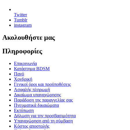
Twitter
Tumblr
instagram
Ακολουθήστε μας
Πληροφορίες
Επικοινωνία
Κατάστημα BDSM
Πανό
Χονδρική
Γενικοί όροι και προϋποθέσεις
Ασφαλής πληρωμή
Δικαίωμα υπαναχώρησης
Παράδοση της παραγγελίας σας
Πνευματικά δικαιώματα
Εκτύπωση
Δήλωση για την προσβασιμότητα
Υπαναχώρηση από τη σύμβαση
Κόστος αποστολής