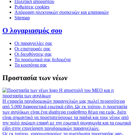
Πολιτική απορρήτου
Ρυθμίσεις cookies
Απόρριψη ηλεκτρικών συσκευών και μπαταριών
Sitemap
Ο λογαριασμός σου
Οι παραγγελίες σας
Οι επιστροφές σας
Οι διευθύνσεις σας
Τα προσωπικά σας δεδομένα
Τα κουπόνια σας
Προστασία των νέων
Η αποστολή του MEO και η
προστασία των ανηλίκων
Η εταιρεία ταχυδρομικών παραγγελιών μας πωλεί περισσότερα
από 5.000 διαφορετικά ερωτικά είδη. Ως εκ τούτου, η προστασία
των ανηλίκων είναι ένα ιδιαίτερα ευαίσθητο θέμα για εμάς, διότι
είναι σημαντικό να προστατεύσουμε τα παιδιά και τους νέους από
την πολύ πρώιμη επαφή με την ερωτική ψυχαγωγία και τα ερωτικά
είδη στην επιχείρηση ταχυδρομικών παραγγελιών.
Ως εκ τούτου, χρησιμοποιούμε τα συστήματα προστασίας age-