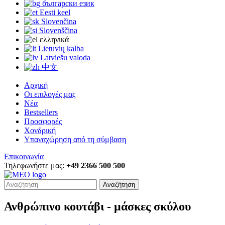
български език
Eesti keel
Slovenčina
Slovenščina
ελληνικά
Lietuvių kalba
Latviešu valoda
中文
Αρχική
Οι επιλογές μας
Νέα
Bestsellers
Προσφορές
Χονδρική
Υπαναχώρηση από τη σύμβαση
Επικοινωνία
Τηλεφωνήστε μας:
+49 2366 500 500
Αναζήτηση
Ανθρώπινο κουτάβι - μάσκες σκύλου