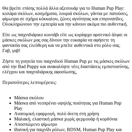
Θα βρείτε επίσης πολλά άλλα αξεσουάρ για το Human Pup Play:
κολάρα σκύλων, κοσμήματα, λουριά σκύλων, γάντια με πατούσες,
φίμωτρα σε σχήμα κόκκαλου, ζώνες αγνότητας και επιγονατίδες.
Ολοκληρώνουν την εμπειρία και την κάνουν ακόμα πιο αυθεντική.
Είτε ως παιχνιδιάρικο κουτάβι είτε ως κυρίαρχο αρσενικό άλφα: οι
μάσκες σκύλων μας σας δίνουν την ευκαιρία να αφήσετε τη
φαντασία σας ελεύθερη και να μπείτε αυθεντικά στο ρόλο σας.
Γαβ, γαβ!
Ζήστε τη γοητεία του παιχνιδιού Human Pup με τις μάσκες σκύλων
από την Bad Puppy και ανακαλύψτε νέες διαστάσεις εμπιστοσύνης,
ελέγχου και παιχνιδιάρικης αφοσίωσης
.
Περισσότερες λεπτομέρειες:
Μάσκα σκύλου
Μάσκα από νεοπρένιο υψηλής ποιότητας για Human Pup
Play
Ανατομική εφαρμογή, πολύ άνετη στη χρήση
Μαλακή, ελαστική μάσκα χωρίς φερμουάρ ή κορδόνια
Αποσπώμενο φίμωτρο
Ιδανική για παιχνίδι ρόλων, BDSM, Human Pup Play και