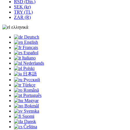
RSD (Din.)
SEK (kr)
TRY (TL)
ZAR (R)
ελληνικά
Deutsch
English
Français
Español
Italiano
Nederlands
Polski
日本語
Русский
Türkçe
Română
Português
Magyar
Bokmål
Svenska
Suomi
Dansk
Čeština