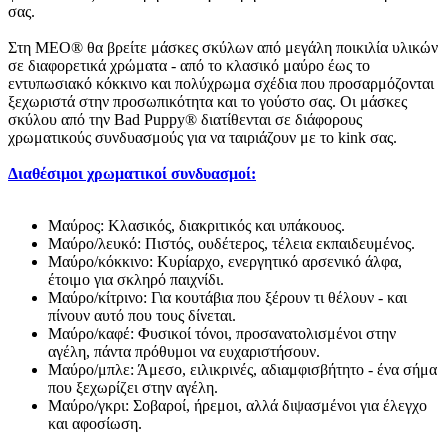
σας.
Στη MEO® θα βρείτε μάσκες σκύλων από μεγάλη ποικιλία υλικών
σε διαφορετικά χρώματα - από το κλασικό μαύρο έως το
εντυπωσιακό κόκκινο και πολύχρωμα σχέδια που προσαρμόζονται
ξεχωριστά στην προσωπικότητα και το γούστο σας. Οι μάσκες
σκύλου από την Bad Puppy® διατίθενται σε διάφορους
χρωματικούς συνδυασμούς για να ταιριάζουν με το kink σας.
Διαθέσιμοι χρωματικοί συνδυασμοί:
Μαύρος: Κλασικός, διακριτικός και υπάκουος.
Μαύρο/λευκό: Πιστός, ουδέτερος, τέλεια εκπαιδευμένος.
Μαύρο/κόκκινο: Κυρίαρχο, ενεργητικό αρσενικό άλφα,
έτοιμο για σκληρό παιχνίδι.
Μαύρο/κίτρινο: Για κουτάβια που ξέρουν τι θέλουν - και
πίνουν αυτό που τους δίνεται.
Μαύρο/καφέ: Φυσικοί τόνοι, προσανατολισμένοι στην
αγέλη, πάντα πρόθυμοι να ευχαριστήσουν.
Μαύρο/μπλε: Άμεσο, ειλικρινές, αδιαμφισβήτητο - ένα σήμα
που ξεχωρίζει στην αγέλη.
Μαύρο/γκρι: Σοβαροί, ήρεμοι, αλλά διψασμένοι για έλεγχο
και αφοσίωση.