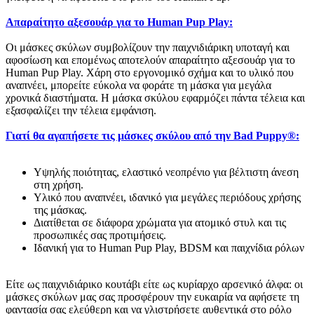
Απαραίτητο αξεσουάρ για το Human Pup Play:
Οι μάσκες σκύλων συμβολίζουν την παιχνιδιάρικη υποταγή και
αφοσίωση και επομένως αποτελούν απαραίτητο αξεσουάρ για το
Human Pup Play. Χάρη στο εργονομικό σχήμα και το υλικό που
αναπνέει, μπορείτε εύκολα να φοράτε τη μάσκα για μεγάλα
χρονικά διαστήματα. Η μάσκα σκύλου εφαρμόζει πάντα τέλεια και
εξασφαλίζει την τέλεια εμφάνιση.
Γιατί θα αγαπήσετε τις μάσκες σκύλου από την Bad Puppy®:
Υψηλής ποιότητας, ελαστικό νεοπρένιο για βέλτιστη άνεση
στη χρήση.
Υλικό που αναπνέει, ιδανικό για μεγάλες περιόδους χρήσης
της μάσκας.
Διατίθεται σε διάφορα χρώματα για ατομικό στυλ και τις
προσωπικές σας προτιμήσεις.
Ιδανική για το Human Pup Play, BDSM και παιχνίδια ρόλων
Είτε ως παιχνιδιάρικο κουτάβι είτε ως κυρίαρχο αρσενικό άλφα: οι
μάσκες σκύλων μας σας προσφέρουν την ευκαιρία να αφήσετε τη
φαντασία σας ελεύθερη και να γλιστρήσετε αυθεντικά στο ρόλο