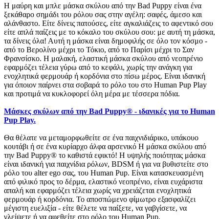
Η μαύρη και μπλε μάσκα σκύλου από την Bad Puppy είναι ένα
ξεκάθαρο σημάδι του ρόλου σας στην αγέλη: σαφές, άμεσο και
αλάνθαστο. Είτε δίνεις πατούσες, είτε αγκαλιάζεις το αφεντικό σου
είτε απλά παίζεις με το κόκαλο του σκύλου σου: με αυτή τη μάσκα,
τα δίνεις όλα! Αυτή η μάσκα είναι δημοφιλής σε όλο τον κόσμο -
από το Βερολίνο μέχρι το Τόκιο, από το Παρίσι μέχρι το Σαν
Φρανσίσκο. Η μαλακή, ελαστική μάσκα σκύλου από νεοπρένιο
εφαρμόζει τέλεια γύρω από το κεφάλι, χωρίς την ανάγκη για
ενοχλητικά φερμουάρ ή κορδόνια στο πίσω μέρος. Είναι ιδανική
για όποιον παίρνει στα σοβαρά το ρόλο του στο Human Pup Play
και προτιμά να κυκλοφορεί όλη μέρα με τέσσερα πόδια.
Μάσκες σκύλων από την Bad Puppy® - ιδανικές για το Human
Pup Play.
Θα θέλατε να μεταμορφωθείτε σε ένα παιχνιδιάρικο, υπάκουο
κουτάβι ή σε ένα κυρίαρχο άλφα αρσενικό Η μάσκα σκύλου από
την Bad Puppy® το καθιστά εφικτό! Η υψηλής ποιότητας μάσκα
είναι ιδανική για παιχνίδια ρόλων, BDSM ή για να βυθιστείτε στο
ρόλο του alter ego σας, του Human Pup. Είναι κατασκευασμένη
από φιλικό προς το δέρμα, ελαστικό νεοπρένιο, είναι ευχάριστα
απαλή και εφαρμόζει τέλεια χωρίς να χρειάζεται ενοχλητικά
φερμουάρ ή κορδόνια. Το αποσπώμενο φίμωτρο εξασφαλίζει
μέγιστη ευελιξία - είτε θέλετε να παίξετε, να γαβγίσετε, να
γλείψετε ή να αφεθείτε στο ρόλο του Human Pup.