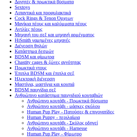
Δονητές & πρωκτικά βύσματα
Sextoys
Λιπαντικά και προφυλακτικά
Cock Rings & Tenon Όρχεων
Μανίκια πέους και καλύμματα πέους
Αντλίες πέους
Μηχανή του σεξ και μηχανή αρμέγματος
HiSmith γαμημένες μηχανές
Διέγερση θηλών
Κατάστημα δεσμών
BDSM και φίμωτρα
Chastity cages & ζώνες αγνότητας
Πρωκτικά ντους
Έπιπλα BDSM και έπιπλα σεξ
Ηλεκτρική διέγερση
Μαστίγια, μαστίγια και κουπιά
BDSM παιχνίδια σεξ
Ανθρώπινο κατάστημα παιχνιδιού κουταβιών
Ανθρώπινο κουτάβι - Πρωκτικά βύσματα
Ανθρώπινο κουτάβι - μάσκες σκύλου
Human Pup Play - Πατούσες & επιγονατίδες
Human Puppy - περιλαίμια
Ανθρώπινο κουτάβι - Σκύλος οδηγεί
Ανθρώπινο κουτάβι - Harnesse
Human Pup Play - Φίμωτρο