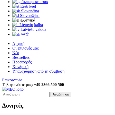
български език
Eesti keel
Slovenčina
Slovenščina
ελληνικά
Lietuvių kalba
Latviešu valoda
中文
Αρχική
Οι επιλογές μας
Νέα
Bestsellers
Προσφορές
Χονδρική
Υπαναχώρηση από τη σύμβαση
Επικοινωνία
Τηλεφωνήστε μας:
+49 2366 500 500
Αναζήτηση
Δονητές