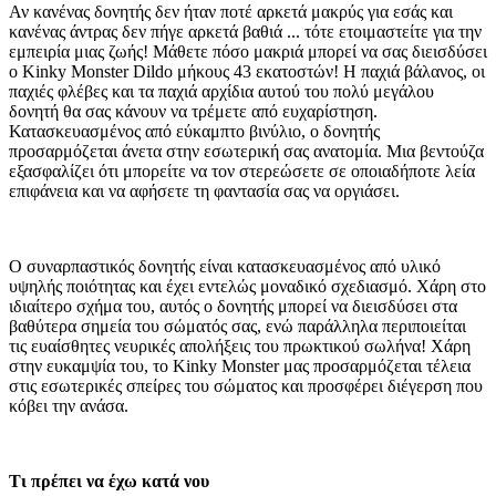
Αν κανένας δονητής δεν ήταν ποτέ αρκετά μακρύς για εσάς και
κανένας άντρας δεν πήγε αρκετά βαθιά ... τότε ετοιμαστείτε για την
εμπειρία μιας ζωής! Μάθετε πόσο μακριά μπορεί να σας διεισδύσει
ο Kinky Monster Dildo μήκους 43 εκατοστών! Η παχιά βάλανος, οι
παχιές φλέβες και τα παχιά αρχίδια αυτού του πολύ μεγάλου
δονητή θα σας κάνουν να τρέμετε από ευχαρίστηση.
Κατασκευασμένος από εύκαμπτο βινύλιο, ο δονητής
προσαρμόζεται άνετα στην εσωτερική σας ανατομία. Μια βεντούζα
εξασφαλίζει ότι μπορείτε να τον στερεώσετε σε οποιαδήποτε λεία
επιφάνεια και να αφήσετε τη φαντασία σας να οργιάσει.
Ο συναρπαστικός δονητής είναι κατασκευασμένος από υλικό
υψηλής ποιότητας και έχει εντελώς μοναδικό σχεδιασμό. Χάρη στο
ιδιαίτερο σχήμα του, αυτός ο δονητής μπορεί να διεισδύσει στα
βαθύτερα σημεία του σώματός σας, ενώ παράλληλα περιποιείται
τις ευαίσθητες νευρικές απολήξεις του πρωκτικού σωλήνα! Χάρη
στην ευκαμψία του, το Kinky Monster μας προσαρμόζεται τέλεια
στις εσωτερικές σπείρες του σώματος και προσφέρει διέγερση που
κόβει την ανάσα.
Τι πρέπει να έχω κατά νου