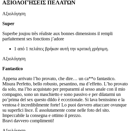
ΑΞΙΟΛΟΓΉΣΕΙΣ ΠΕΛΑΤΏΝ
Αξιολόγηση
Super
Superbe joujou très réaliste aux bonnes dimensions il rempli
parfaitement ses fonctions j’adore
1 από 1 πελάτες βρήκαν αυτή την κριτική χρήσιμη.
Αξιολόγηση
Fantastico
Appena arrivato l’ho provato, che dire… un ca**o fantastico.
Misura Perfetto, bello robusto, pesantino, ma d’effetto. L’ho provato
da solo, ma l’ho acquistato per prepararmi al sesso anale con il mio
compagno, sono un maschietto e sono passivo e per dilatarmi un
po’prima del sex questo dildo è eccezionale. Si lava benissimo e la
ventosa è incredibilmente forte! Lo puoi davvero attaccare ovunque
su superfici lisce. È assolutamente come nelle foto del sito.
Impeccabile la consegna e ottimo il prezzo.
Bravi davvero complimenti!
Αξιολόγηση