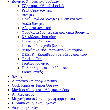
Δονητές & πρωκτικά βύσματα
Εξαρτήματα Vac-U-Lock®
Ρεαλιστικά δονητές
Δονητές
Πολύ μεγάλοι δονητές (30 cm και άνω)
Διπλά δονητές
Βύσματα πρωκτού
Φουσκωτά δονητές και πρωκτικά βύσματα
Κλειδώσιμα butt plug
Πρωκτική διάταση
Πρωκτικό παιχνίδι βάθους
Ανθρώπινο βύσμα πρωκτού κουταβιού
DEEPR - Εκπαίδευση σε βάθος πρωκτού
Crackstuffers
Γυάλινοι δονητές
Πολυτελή πρωκτικά βύσματα
Συσκευαστής
Sextoys
Λιπαντικά και προφυλακτικά
Cock Rings & Tenon Όρχεων
Μανίκια πέους και καλύμματα πέους
Αντλίες πέους
Μηχανή του σεξ και μηχανή αρμέγματος
HiSmith γαμημένες μηχανές
Διέγερση θηλών