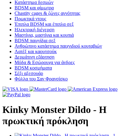
Κατάστημα δεσμών
BDSM και φίμωτρα
Chastity cages & ζώνες αγνότητας
Πρωκτικά ντους
Έπιπλα BDSM και έπιπλα σεξ
Ηλεκτρική διέγερση
Μαστίγια, μαστίγια και κουπιά
BDSM παιχνίδια σεξ
Ανθρώπινο κατάστημα παιχνιδιού κουταβιών
Λατέξ και καουτσούκ
Δερμάτινη εξάρτηση
Μόδα & Εσώρουχα για άνδρες
BDSM κοσμήματα
Σέξι αξεσουάρ
Φύλλα του Σαν Φρανσίσκο
Kinky Monster Dildo - Η
πρωκτική πρόκληση