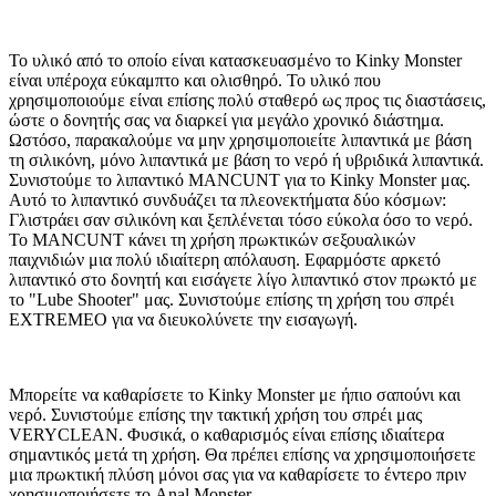
Το υλικό από το οποίο είναι κατασκευασμένο το Kinky Monster
είναι υπέροχα εύκαμπτο και ολισθηρό. Το υλικό που
χρησιμοποιούμε είναι επίσης πολύ σταθερό ως προς τις διαστάσεις,
ώστε ο δονητής σας να διαρκεί για μεγάλο χρονικό διάστημα.
Ωστόσο, παρακαλούμε να μην χρησιμοποιείτε λιπαντικά με βάση
τη σιλικόνη, μόνο λιπαντικά με βάση το νερό ή υβριδικά λιπαντικά.
Συνιστούμε το λιπαντικό MANCUNT για το Kinky Monster μας.
Αυτό το λιπαντικό συνδυάζει τα πλεονεκτήματα δύο κόσμων:
Γλιστράει σαν σιλικόνη και ξεπλένεται τόσο εύκολα όσο το νερό.
Το MANCUNT κάνει τη χρήση πρωκτικών σεξουαλικών
παιχνιδιών μια πολύ ιδιαίτερη απόλαυση. Εφαρμόστε αρκετό
λιπαντικό στο δονητή και εισάγετε λίγο λιπαντικό στον πρωκτό με
το "Lube Shooter" μας. Συνιστούμε επίσης τη χρήση του σπρέι
EXTREMEO για να διευκολύνετε την εισαγωγή.
Μπορείτε να καθαρίσετε το Kinky Monster με ήπιο σαπούνι και
νερό. Συνιστούμε επίσης την τακτική χρήση του σπρέι μας
VERYCLEAN. Φυσικά, ο καθαρισμός είναι επίσης ιδιαίτερα
σημαντικός μετά τη χρήση. Θα πρέπει επίσης να χρησιμοποιήσετε
μια πρωκτική πλύση μόνοι σας για να καθαρίσετε το έντερο πριν
χρησιμοποιήσετε το Anal Monster.