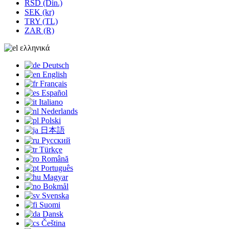
RSD (Din.)
SEK (kr)
TRY (TL)
ZAR (R)
ελληνικά
Deutsch
English
Français
Español
Italiano
Nederlands
Polski
日本語
Русский
Türkçe
Română
Português
Magyar
Bokmål
Svenska
Suomi
Dansk
Čeština