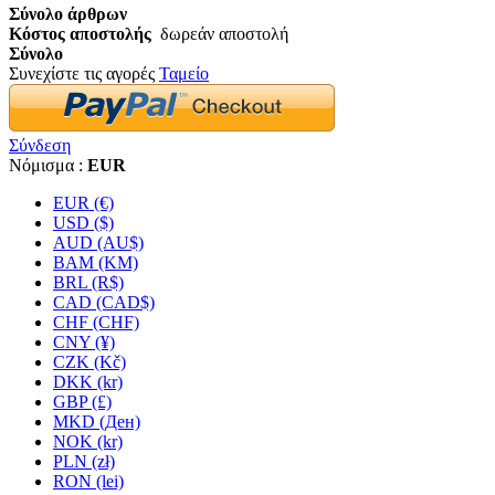
Σύνολο άρθρων
Κόστος αποστολής
δωρεάν αποστολή
Σύνολο
Συνεχίστε τις αγορές
Ταμείο
Σύνδεση
Νόμισμα :
EUR
EUR (€)
USD ($)
AUD (AU$)
BAM (KM)
BRL (R$)
CAD (CAD$)
CHF (CHF)
CNY (¥)
CZK (Kč)
DKK (kr)
GBP (£)
MKD (Ден)
NOK (kr)
PLN (zł)
RON (lei)