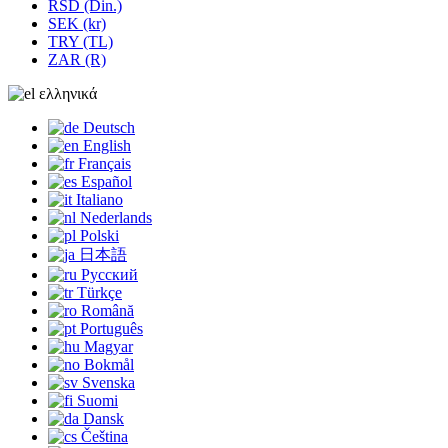
RSD (Din.)
SEK (kr)
TRY (TL)
ZAR (R)
ελληνικά
Deutsch
English
Français
Español
Italiano
Nederlands
Polski
日本語
Русский
Türkçe
Română
Português
Magyar
Bokmål
Svenska
Suomi
Dansk
Čeština