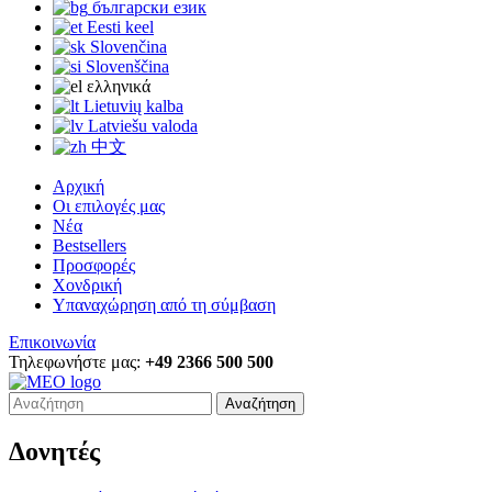
български език
Eesti keel
Slovenčina
Slovenščina
ελληνικά
Lietuvių kalba
Latviešu valoda
中文
Αρχική
Οι επιλογές μας
Νέα
Bestsellers
Προσφορές
Χονδρική
Υπαναχώρηση από τη σύμβαση
Επικοινωνία
Τηλεφωνήστε μας:
+49 2366 500 500
Αναζήτηση
Δονητές