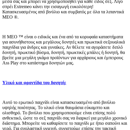
μέσα σας και μπορεί να χρησιμοποιηθεί για κάθε είδος σεξ. Λίγο
σπρέι Extremeo κάνει την εισαγωγή ευκολότερη!
Κατασκευασμένος από βινύλιο και συμβατός με όλα τα λιπαντικά
MEO ®.
Η MEO ™ είναι ο ειδικός και ένα από τα κορυφαία καταστήματα
για ασυνήθιστους και μεγάλους δονητές και πρωκτικά σεξουαλικά
παιχνίδια για άνδρες και γυναίκες. Αν θέλετε να αγοράσετε διπλό
δονητή, πρωκτικό βύσμα, δονητή, πρωκτικές μπάλες ή δονητή, θα
βρείτε μια μεγάλη γκάμα προϊόντων για αρχάριους και έμπειρους
Ass Play στο κατάστημα δονητών μας.
Υλικό και φροντίδα του δονητή:
Αυτό το ερωτικό παιχνίδι είναι κατασκευασμένο από βινύλιο
υψηλής ποιότητας. Το υλικό είναι θαυμάσια εύκαμπτο και
ολισθηρό. Το βινύλιο που χρησιμοποιούμε είναι επίσης πολύ
ανθεκτικό, ώστε το σεξ παιχνίδι σας να διαρκεί για μεγάλο χρονικό
διάστημα. Μπορείτε να καθαρίσετε το παιχνίδι με ήπιο σαπούνι και
νερό. Για σχολαστική υγιεινή, συνιστούμε επίσης την τακτική