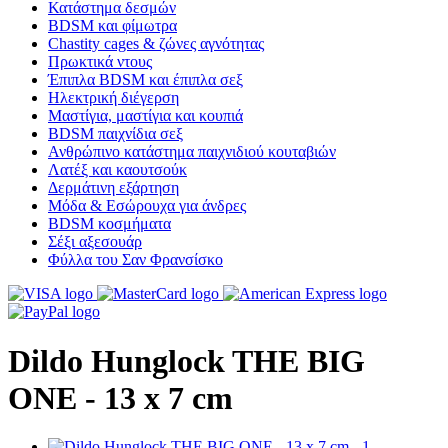
Κατάστημα δεσμών
BDSM και φίμωτρα
Chastity cages & ζώνες αγνότητας
Πρωκτικά ντους
Έπιπλα BDSM και έπιπλα σεξ
Ηλεκτρική διέγερση
Μαστίγια, μαστίγια και κουπιά
BDSM παιχνίδια σεξ
Ανθρώπινο κατάστημα παιχνιδιού κουταβιών
Λατέξ και καουτσούκ
Δερμάτινη εξάρτηση
Μόδα & Εσώρουχα για άνδρες
BDSM κοσμήματα
Σέξι αξεσουάρ
Φύλλα του Σαν Φρανσίσκο
Dildo Hunglock THE BIG
ONE - 13 x 7 cm