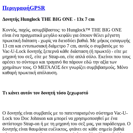
Περιγραφή
GPSR
Δονητής Hunglock THE BIG ONE - 13x 7 cm
Κοντός, παχύς, ασυμβίβαστος: το Hunglock™ THE BIG ONE
είναι ένα πραγματικά μεγάλο κεφάλι για όποιον θέλει μέγιστη
πρωκτική διάταση - χωρίς να διεισδύει βαθιά. Με μήκος εισαγωγής
13 cm και εντυπωσιακή διάμετρο 7 cm, αυτός ο συμβατός με το
Vac-U-Lock δονητής ξεπερνά κάθε διάσταση (ή πρωκτό) - είτε με
μηχανή του σεξ, είτε με Strap-on, είτε απλά σόλο. Εκείνοι που τους
αρέσει το σύντομο και τραγανό θα πάρουν εδώ την αξία των
χρημάτων τους. Ο ΜΕΓΑΛΟΣ δεν γνωρίζει συμβιβασμούς. Μόνο
καθαρή πρωκτική απόλαυση.
Τι κάνει αυτόν τον δονητή τόσο ξεχωριστό
Ο δονητής είναι συμβατός με το πατενταρισμένο σύστημα Vac-U-
Lock του Doc Johnson και μπορεί να χρησιμοποιηθεί με ένα
αντίστοιχο Strap-on ή με τη μηχανή του σεξ μας, για παράδειγμα. Ο
δονητής είναι θαυμάσια ευέλικτος, φτάνει σε κάθε σημείο βαθιά