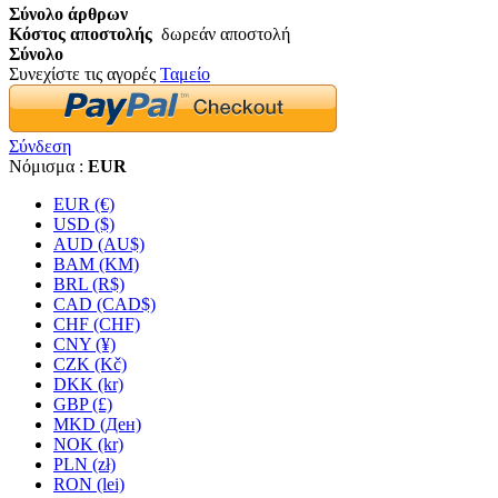
Σύνολο άρθρων
Κόστος αποστολής
δωρεάν αποστολή
Σύνολο
Συνεχίστε τις αγορές
Ταμείο
Σύνδεση
Νόμισμα :
EUR
EUR (€)
USD ($)
AUD (AU$)
BAM (KM)
BRL (R$)
CAD (CAD$)
CHF (CHF)
CNY (¥)
CZK (Kč)
DKK (kr)
GBP (£)
MKD (Ден)
NOK (kr)
PLN (zł)
RON (lei)