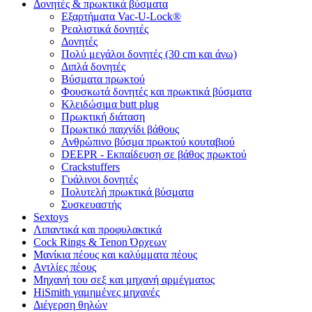
Δονητές & πρωκτικά βύσματα
Εξαρτήματα Vac-U-Lock®
Ρεαλιστικά δονητές
Δονητές
Πολύ μεγάλοι δονητές (30 cm και άνω)
Διπλά δονητές
Βύσματα πρωκτού
Φουσκωτά δονητές και πρωκτικά βύσματα
Κλειδώσιμα butt plug
Πρωκτική διάταση
Πρωκτικό παιχνίδι βάθους
Ανθρώπινο βύσμα πρωκτού κουταβιού
DEEPR - Εκπαίδευση σε βάθος πρωκτού
Crackstuffers
Γυάλινοι δονητές
Πολυτελή πρωκτικά βύσματα
Συσκευαστής
Sextoys
Λιπαντικά και προφυλακτικά
Cock Rings & Tenon Όρχεων
Μανίκια πέους και καλύμματα πέους
Αντλίες πέους
Μηχανή του σεξ και μηχανή αρμέγματος
HiSmith γαμημένες μηχανές
Διέγερση θηλών