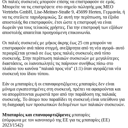
Οι παλιές συσκευές μπορούν επίσης να επιστραφούν σε εμάς.
Μπορείτε να τις επιστρέψετε στο σημείο πώλησής μας MEO
Vertriebs GmbH, Lise-Meitner-Straße 9, 45699 Herten, Γερμανία, ή
να τις στείλετε ταχυδρομικώς. Σε αυτή την περίπτωση, τα έξοδα
αποστολής θα επιστραφούν, έτσι ώστε η επιστροφή να είναι
δωρεάν για τους τελικούς χρήστες. Για την επιστροφή των εξόδων
αποστολής απαιτείται προηγούμενη επικοινωνία.
Οι παλιές συσκευές με μήκος άκρης έως 25 cm μπορούν να
επιστραφούν ανά πάσα στιγμή, ανεξάρτητα από τη νέα αγορά- αυτό
περιορίζεται γενικά σε έως τρεις παλιές συσκευές ανά τύπο
συσκευής. Στην περίπτωση παλαιών συσκευών με μεγαλύτερες
διαστάσεις, οι λιανοπωλητές τις παίρνουν συνήθως πίσω στο
πλαίσιο του κανόνα "παλαιά προς νέα" (1:1) όταν αγοράζεται νέα
συσκευή του ίδιου τύπου.
Εάν οι μπαταρίες ή οι επαναφορτιζόμενες μπαταρίες δεν είναι
μόνιμα εγκατεστημένες στη συσκευή, πρέπει να αφαιρούνται και
να απορρίπτονται χωριστά πριν από την παράδοση της παλαιάς
συσκευής. Το άτομο που παραδίδει τη συσκευή είναι υπεύθυνο για
τη διαγραφή των προσωπικών δεδομένων των παλαιών συσκευών.
Μπαταρίες και επαναφορτιζόμενες
μπαταρίες
(σύμφωνα με τον κανονισμό της ΕΕ για τις μπαταρίες (ΕΕ)
2023/1542)