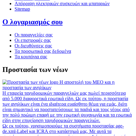
Απόρριψη ηλεκτρικών συσκευών και μπαταριών
Sitemap
Ο λογαριασμός σου
Οι παραγγελίες σας
Οι επιστροφές σας
Οι διευθύνσεις σας
Τα προσωπικά σας δεδομένα
Τα κουπόνια σας
Προστασία των νέων
Η αποστολή του MEO και η
προστασία των ανηλίκων
Η εταιρεία ταχυδρομικών παραγγελιών μας πωλεί περισσότερα
από 5.000 διαφορετικά ερωτικά είδη. Ως εκ τούτου, η προστασία
των ανηλίκων είναι ένα ιδιαίτερα ευαίσθητο θέμα για εμάς, διότι
είναι σημαντικό να προστατεύσουμε τα παιδιά και τους νέους από
την πολύ πρώιμη επαφή με την ερωτική ψυχαγωγία και τα ερωτικά
είδη στην επιχείρηση ταχυδρομικών παραγγελιών.
Ως εκ τούτου, χρησιμοποιούμε τα συστήματα προστασίας age-
de.xml-Label και ICRA στο κατάστημά μας. Με αυτά τα