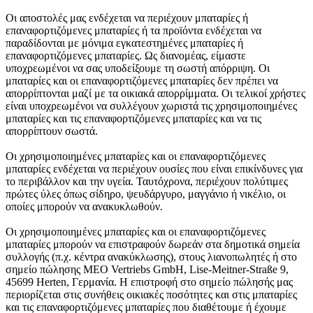
Οι αποστολές μας ενδέχεται να περιέχουν μπαταρίες ή
επαναφορτιζόμενες μπαταρίες ή τα προϊόντα ενδέχεται να
παραδίδονται με μόνιμα εγκατεστημένες μπαταρίες ή
επαναφορτιζόμενες μπαταρίες. Ως διανομέας, είμαστε
υποχρεωμένοι να σας υποδείξουμε τη σωστή απόρριψη. Οι
μπαταρίες και οι επαναφορτιζόμενες μπαταρίες δεν πρέπει να
απορρίπτονται μαζί με τα οικιακά απορρίμματα. Οι τελικοί χρήστες
είναι υποχρεωμένοι να συλλέγουν χωριστά τις χρησιμοποιημένες
μπαταρίες και τις επαναφορτιζόμενες μπαταρίες και να τις
απορρίπτουν σωστά.
Οι χρησιμοποιημένες μπαταρίες και οι επαναφορτιζόμενες
μπαταρίες ενδέχεται να περιέχουν ουσίες που είναι επικίνδυνες για
το περιβάλλον και την υγεία. Ταυτόχρονα, περιέχουν πολύτιμες
πρώτες ύλες όπως σίδηρο, ψευδάργυρο, μαγγάνιο ή νικέλιο, οι
οποίες μπορούν να ανακυκλωθούν.
Οι χρησιμοποιημένες μπαταρίες και οι επαναφορτιζόμενες
μπαταρίες μπορούν να επιστραφούν δωρεάν στα δημοτικά σημεία
συλλογής (π.χ. κέντρα ανακύκλωσης), στους λιανοπωλητές ή στο
σημείο πώλησης MEO Vertriebs GmbH, Lise-Meitner-Straße 9,
45699 Herten, Γερμανία. Η επιστροφή στο σημείο πώλησής μας
περιορίζεται στις συνήθεις οικιακές ποσότητες και στις μπαταρίες
και τις επαναφορτιζόμενες μπαταρίες που διαθέτουμε ή έχουμε