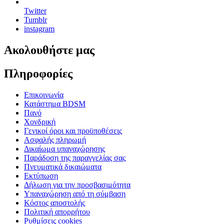
Twitter
Tumblr
instagram
Ακολουθήστε μας
Πληροφορίες
Επικοινωνία
Κατάστημα BDSM
Πανό
Χονδρική
Γενικοί όροι και προϋποθέσεις
Ασφαλής πληρωμή
Δικαίωμα υπαναχώρησης
Παράδοση της παραγγελίας σας
Πνευματικά δικαιώματα
Εκτύπωση
Δήλωση για την προσβασιμότητα
Υπαναχώρηση από τη σύμβαση
Κόστος αποστολής
Πολιτική απορρήτου
Ρυθμίσεις cookies