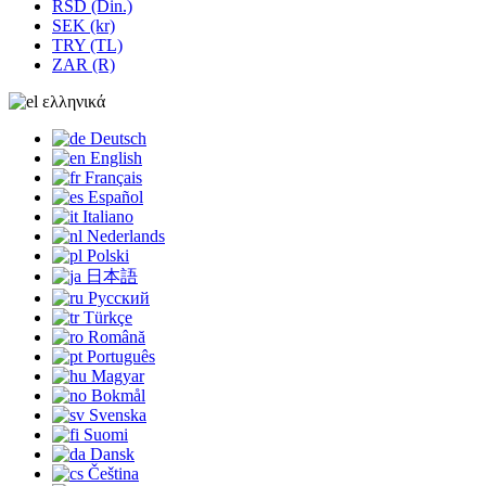
RSD (Din.)
SEK (kr)
TRY (TL)
ZAR (R)
ελληνικά
Deutsch
English
Français
Español
Italiano
Nederlands
Polski
日本語
Русский
Türkçe
Română
Português
Magyar
Bokmål
Svenska
Suomi
Dansk
Čeština