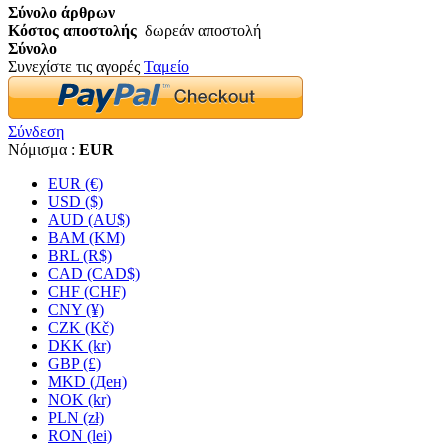
Σύνολο άρθρων
Κόστος αποστολής
δωρεάν αποστολή
Σύνολο
Συνεχίστε τις αγορές
Ταμείο
Σύνδεση
Νόμισμα :
EUR
EUR (€)
USD ($)
AUD (AU$)
BAM (KM)
BRL (R$)
CAD (CAD$)
CHF (CHF)
CNY (¥)
CZK (Kč)
DKK (kr)
GBP (£)
MKD (Ден)
NOK (kr)
PLN (zł)
RON (lei)