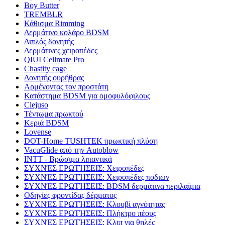
Boy Butter
TREMBLR
Κάθισμα Rimming
Δερμάτινο κολάρο BDSM
Διπλός δονητής
Δερμάτινες χειροπέδες
QIUI Cellmate Pro
Chastity cage
Δονητής ουρήθρας
Αρμέγοντας τον προστάτη
Κατάστημα BDSM για ομοφυλόφιλους
Clejuso
Τέντωμα πρωκτού
Κεριά BDSM
Lovense
DOT-Home TUSHTEK πρωκτική πλύση
VacuGlide από την Autoblow
INTT - Βρώσιμα λιπαντικά
ΣΥΧΝΈΣ ΕΡΩΤΉΣΕΙΣ: Χειροπέδες
ΣΥΧΝΈΣ ΕΡΩΤΉΣΕΙΣ: Χειροπέδες ποδιών
ΣΥΧΝΈΣ ΕΡΩΤΉΣΕΙΣ: BDSM δερμάτινα περιλαίμια
Οδηγίες φροντίδας δέρματος
ΣΥΧΝΈΣ ΕΡΩΤΉΣΕΙΣ: Κλουβί αγνότητας
ΣΥΧΝΈΣ ΕΡΩΤΉΣΕΙΣ: Πλήκτρο πέους
ΣΥΧΝΈΣ ΕΡΩΤΉΣΕΙΣ: Κλιπ για θηλές