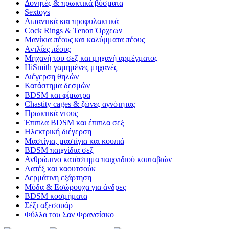
Δονητές & πρωκτικά βύσματα
Sextoys
Λιπαντικά και προφυλακτικά
Cock Rings & Tenon Όρχεων
Μανίκια πέους και καλύμματα πέους
Αντλίες πέους
Μηχανή του σεξ και μηχανή αρμέγματος
HiSmith γαμημένες μηχανές
Διέγερση θηλών
Κατάστημα δεσμών
BDSM και φίμωτρα
Chastity cages & ζώνες αγνότητας
Πρωκτικά ντους
Έπιπλα BDSM και έπιπλα σεξ
Ηλεκτρική διέγερση
Μαστίγια, μαστίγια και κουπιά
BDSM παιχνίδια σεξ
Ανθρώπινο κατάστημα παιχνιδιού κουταβιών
Λατέξ και καουτσούκ
Δερμάτινη εξάρτηση
Μόδα & Εσώρουχα για άνδρες
BDSM κοσμήματα
Σέξι αξεσουάρ
Φύλλα του Σαν Φρανσίσκο