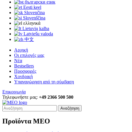
български език
Eesti keel
Slovenčina
Slovenščina
ελληνικά
Lietuvių kalba
Latviešu valoda
中文
Αρχική
Οι επιλογές μας
Νέα
Bestsellers
Προσφορές
Χονδρική
Υπαναχώρηση από τη σύμβαση
Επικοινωνία
Τηλεφωνήστε μας:
+49 2366 500 500
Αναζήτηση
Προϊόντα MEO