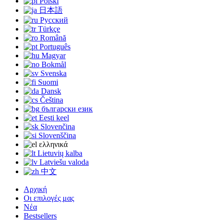
Polski
日本語
Русский
Türkçe
Română
Português
Magyar
Bokmål
Svenska
Suomi
Dansk
Čeština
български език
Eesti keel
Slovenčina
Slovenščina
ελληνικά
Lietuvių kalba
Latviešu valoda
中文
Αρχική
Οι επιλογές μας
Νέα
Bestsellers