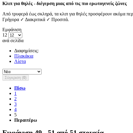
Κλιπ για θηλές - διέγερση μιας από τις πιο ερωτογενείς ζώνες
Από τρυφερά έως σκληρά, τα κλιπ για θηλές προσφέρουν ακόμα π
Γρήγορα ✓ Διακριτικά ✓ Προσιτά.
Εμφάνιση
12
ανά σελίδα
Διαφημίσεις:
Πλακάκια
Λίστα
Σύγκριση (
0
)
Πίσω
1
2
3
4
5
Περαιτέρω
Εμφάνιση 49 - 51 από 51 στοιχεία