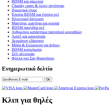
BDSM και φίμωτρα
Chastity cages & ζώνες αγνότητας
Πρωκτικά ντους
Έπιπλα BDSM και έπιπλα σεξ
Ηλεκτρική διέγερση
Μαστίγια, μαστίγια και κουπιά
BDSM παιχνίδια σεξ
Ανθρώπινο κατάστημα παιχνιδιού κουταβιών
Λατέξ και καουτσούκ
Δερμάτινη εξάρτηση
Μόδα & Εσώρουχα για άνδρες
BDSM κοσμήματα
Σέξι αξεσουάρ
Φύλλα του Σαν Φρανσίσκο
Ενημερωτικό δελτίο
Ok
Κλιπ για θηλές