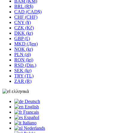
BAM (KM)
BRL (R$)
CAD (CAD$)
CHF (CHF)
CNY (¥)
CZK (Kč)
DKK (kr)
GBP (£)
MKD (Ден)
NOK (kr)
PLN (zł)
RON (lei)
RSD (Din.)
SEK (kr)
TRY (TL)
ZAR (R)
ελληνικά
Deutsch
English
Français
Español
Italiano
Nederlands