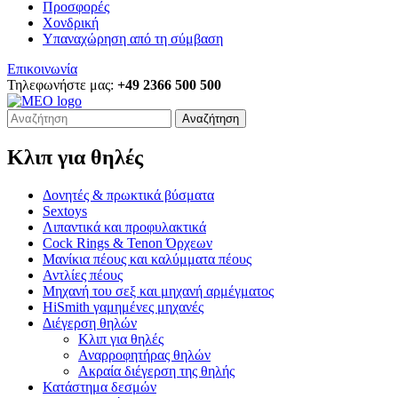
Προσφορές
Χονδρική
Υπαναχώρηση από τη σύμβαση
Επικοινωνία
Τηλεφωνήστε μας:
+49 2366 500 500
Αναζήτηση
Κλιπ για θηλές
Δονητές & πρωκτικά βύσματα
Sextoys
Λιπαντικά και προφυλακτικά
Cock Rings & Tenon Όρχεων
Μανίκια πέους και καλύμματα πέους
Αντλίες πέους
Μηχανή του σεξ και μηχανή αρμέγματος
HiSmith γαμημένες μηχανές
Διέγερση θηλών
Κλιπ για θηλές
Αναρροφητήρας θηλών
Ακραία διέγερση της θηλής
Κατάστημα δεσμών