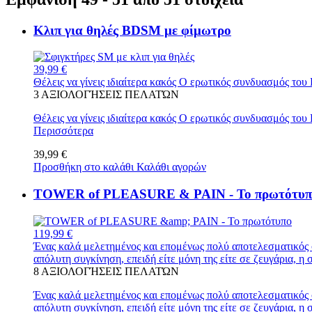
Κλιπ για θηλές BDSM με φίμωτρο
39,99 €
Θέλεις να γίνεις ιδιαίτερα κακός Ο ερωτικός συνδυασμός του
3
ΑΞΙΟΛΟΓΉΣΕΙΣ ΠΕΛΑΤΏΝ
Θέλεις να γίνεις ιδιαίτερα κακός Ο ερωτικός συνδυασμός του
Περισσότερα
39,99 €
Προσθήκη στο καλάθι
Καλάθι αγορών
TOWER of PLEASURE & PAIN - Το πρωτότυπ
119,99 €
Ένας καλά μελετημένος και επομένως πολύ αποτελεσματικός
απόλυτη συγκίνηση, επειδή είτε μόνη της είτε σε ζευγάρια, η 
8
ΑΞΙΟΛΟΓΉΣΕΙΣ ΠΕΛΑΤΏΝ
Ένας καλά μελετημένος και επομένως πολύ αποτελεσματικός
απόλυτη συγκίνηση, επειδή είτε μόνη της είτε σε ζευγάρια, η