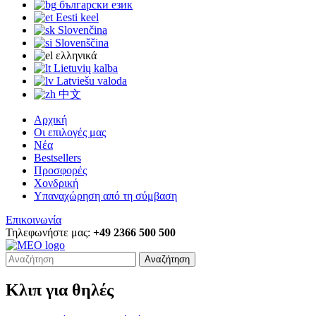
български език
Eesti keel
Slovenčina
Slovenščina
ελληνικά
Lietuvių kalba
Latviešu valoda
中文
Αρχική
Οι επιλογές μας
Νέα
Bestsellers
Προσφορές
Χονδρική
Υπαναχώρηση από τη σύμβαση
Επικοινωνία
Τηλεφωνήστε μας:
+49 2366 500 500
Αναζήτηση
Κλιπ για θηλές