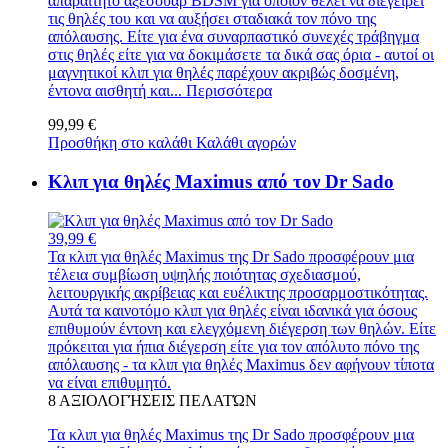
απαραίτητο αξεσουάρ BDSM για όποιον θέλει να διεγείρει
τις θηλές του και να αυξήσει σταδιακά τον πόνο της
απόλαυσης. Είτε για ένα συναρπαστικό συνεχές τράβηγμα
στις θηλές είτε για να δοκιμάσετε τα δικά σας όρια - αυτοί οι
μαγνητικοί κλιπ για θηλές παρέχουν ακριβώς δοσμένη,
έντονα αισθητή και...
Περισσότερα
99,99 €
Προσθήκη στο καλάθι
Καλάθι αγορών
Κλιπ για θηλές Maximus από τον Dr Sado
39,99 €
Τα κλιπ για θηλές Maximus της Dr Sado προσφέρουν μια
τέλεια συμβίωση υψηλής ποιότητας σχεδιασμού,
λειτουργικής ακρίβειας και ευέλικτης προσαρμοστικότητας.
Αυτά τα καινοτόμο κλιπ για θηλές είναι ιδανικά για όσους
επιθυμούν έντονη και ελεγχόμενη διέγερση των θηλών. Είτε
πρόκειται για ήπια διέγερση είτε για τον απόλυτο πόνο της
απόλαυσης - τα κλιπ για θηλές Maximus δεν αφήνουν τίποτα
να είναι επιθυμητό.
8
ΑΞΙΟΛΟΓΉΣΕΙΣ ΠΕΛΑΤΏΝ
Τα κλιπ για θηλές Maximus της Dr Sado προσφέρουν μια