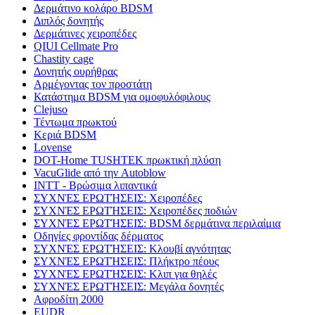
Δερμάτινο κολάρο BDSM
Διπλός δονητής
Δερμάτινες χειροπέδες
QIUI Cellmate Pro
Chastity cage
Δονητής ουρήθρας
Αρμέγοντας τον προστάτη
Κατάστημα BDSM για ομοφυλόφιλους
Clejuso
Τέντωμα πρωκτού
Κεριά BDSM
Lovense
DOT-Home TUSHTEK πρωκτική πλύση
VacuGlide από την Autoblow
INTT - Βρώσιμα λιπαντικά
ΣΥΧΝΈΣ ΕΡΩΤΉΣΕΙΣ: Χειροπέδες
ΣΥΧΝΈΣ ΕΡΩΤΉΣΕΙΣ: Χειροπέδες ποδιών
ΣΥΧΝΈΣ ΕΡΩΤΉΣΕΙΣ: BDSM δερμάτινα περιλαίμια
Οδηγίες φροντίδας δέρματος
ΣΥΧΝΈΣ ΕΡΩΤΉΣΕΙΣ: Κλουβί αγνότητας
ΣΥΧΝΈΣ ΕΡΩΤΉΣΕΙΣ: Πλήκτρο πέους
ΣΥΧΝΈΣ ΕΡΩΤΉΣΕΙΣ: Κλιπ για θηλές
ΣΥΧΝΈΣ ΕΡΩΤΉΣΕΙΣ: Μεγάλα δονητές
Αφροδίτη 2000
EUDR