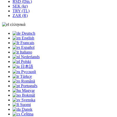
RSD (Din.)
SEK (kr)
TRY (TL)
ZAR (R)
ελληνικά
Deutsch
English
Français
Español
Italiano
Nederlands
Polski
日本語
Русский
Türkçe
Română
Português
Magyar
Bokmål
Svenska
Suomi
Dansk
Čeština