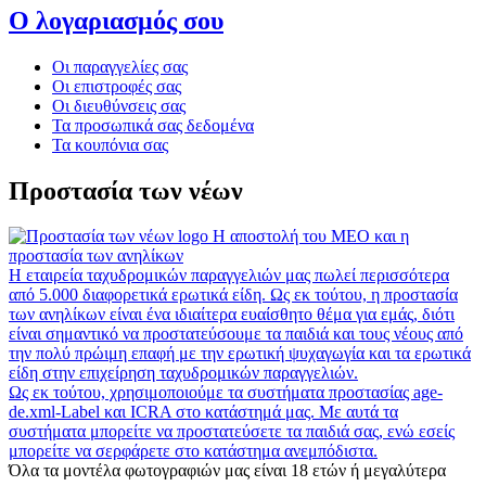
Ο λογαριασμός σου
Οι παραγγελίες σας
Οι επιστροφές σας
Οι διευθύνσεις σας
Τα προσωπικά σας δεδομένα
Τα κουπόνια σας
Προστασία των νέων
Η αποστολή του MEO και η
προστασία των ανηλίκων
Η εταιρεία ταχυδρομικών παραγγελιών μας πωλεί περισσότερα
από 5.000 διαφορετικά ερωτικά είδη. Ως εκ τούτου, η προστασία
των ανηλίκων είναι ένα ιδιαίτερα ευαίσθητο θέμα για εμάς, διότι
είναι σημαντικό να προστατεύσουμε τα παιδιά και τους νέους από
την πολύ πρώιμη επαφή με την ερωτική ψυχαγωγία και τα ερωτικά
είδη στην επιχείρηση ταχυδρομικών παραγγελιών.
Ως εκ τούτου, χρησιμοποιούμε τα συστήματα προστασίας age-
de.xml-Label και ICRA στο κατάστημά μας. Με αυτά τα
συστήματα μπορείτε να προστατεύσετε τα παιδιά σας, ενώ εσείς
μπορείτε να σερφάρετε στο κατάστημα ανεμπόδιστα.
Όλα τα μοντέλα φωτογραφιών μας είναι 18 ετών ή μεγαλύτερα