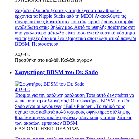
Ξεχάστε όλα όσα ξέρατε για τη διέγερση των θηλών -
έρχονται τα Nipple Sticks από τη MEO! Ανακαλύψτε τις
συναρπαστικές δυνατότητες που σας προσφέρουν τα κομψά
ανοξείδωτα στικς θηλών μας. Αυτό το υψηλής ποιότητας σετ
από γυαλιστερό μέταλλο είναι τόσο ένα ελκυστικό κόσμημα
για τις θηλές όσο και ένα εξαιρετικά αποτελεσματικό παιχνίδι
BDSM.
Περισσότερα
24,99 €
Προσθήκη στο καλάθι
Καλάθι αγορών
Σφιγκτήρες BDSM του Dr. Sado
49,99 €
Έτοιμοι για την απόλυτη απόλαυση Τότε αυτό δεν πρέπει να
λείπει από τη συλλογή σας! Οι σφιγκτήρες BDSM του Dr
Sado είναι οι λεγόμενες "Balls Pincher". Το ειδικό τους
σχήμα τους καθιστά πολύ ισχυρούς σφιγκτήρες σύλληψης
θηλών και γεννητικών οργάνων, ιδανικούς για τους λάτρεις
των ακραίων εμπειριών BDSM.
6
ΑΞΙΟΛΟΓΉΣΕΙΣ ΠΕΛΑΤΏΝ