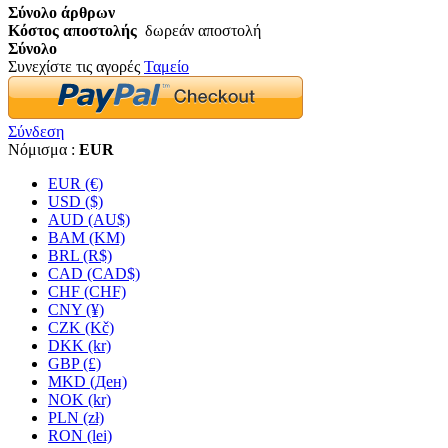
Σύνολο άρθρων
Κόστος αποστολής
δωρεάν αποστολή
Σύνολο
Συνεχίστε τις αγορές
Ταμείο
Σύνδεση
Νόμισμα :
EUR
EUR (€)
USD ($)
AUD (AU$)
BAM (KM)
BRL (R$)
CAD (CAD$)
CHF (CHF)
CNY (¥)
CZK (Kč)
DKK (kr)
GBP (£)
MKD (Ден)
NOK (kr)
PLN (zł)
RON (lei)