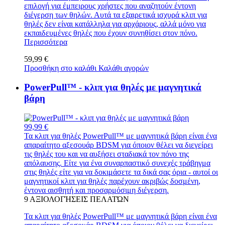
επιλογή για έμπειρους χρήστες που αναζητούν έντονη
διέγερση των θηλών. Αυτά τα εξαιρετικά ισχυρά κλιπ για
θηλές δεν είναι κατάλληλα για αρχάριους, αλλά μόνο για
εκπαιδευμένες θηλές που έχουν συνηθίσει στον πόνο.
Περισσότερα
59,99 €
Προσθήκη στο καλάθι
Καλάθι αγορών
PowerPull™ - κλιπ για θηλές με μαγνητικά
βάρη
99,99 €
Τα κλιπ για θηλές PowerPull™ με μαγνητικά βάρη είναι ένα
απαραίτητο αξεσουάρ BDSM για όποιον θέλει να διεγείρει
τις θηλές του και να αυξήσει σταδιακά τον πόνο της
απόλαυσης. Είτε για ένα συναρπαστικό συνεχές τράβηγμα
στις θηλές είτε για να δοκιμάσετε τα δικά σας όρια - αυτοί οι
μαγνητικοί κλιπ για θηλές παρέχουν ακριβώς δοσμένη,
έντονα αισθητή και προσαρμόσιμη διέγερση.
9
ΑΞΙΟΛΟΓΉΣΕΙΣ ΠΕΛΑΤΏΝ
Τα κλιπ για θηλές PowerPull™ με μαγνητικά βάρη είναι ένα