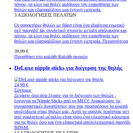
πόνου, τα κλιπ για θηλές αυξάνουν την ευαισθησία των
θηλών και εξασφαλίζουν μια έντονη εμπειρία.
3
ΑΞΙΟΛΟΓΉΣΕΙΣ ΠΕΛΑΤΏΝ
Οι σφιγκτήρες θηλών με βάρη είναι ένα ιδιαίτερα ερωτικό
σεξ παιχνίδι! Ως συνδετικό στοιχείο μεταξύ απόλαυσης και
πόνου, τα κλιπ για θηλές αυξάνουν την ευαισθησία των
θηλών και εξασφαλίζουν μια έντονη εμπειρία.
Περισσότερα
39,99 €
Προσθήκη στο καλάθι
Καλάθι αγορών
DeLuxe nipple sticks για διέγερση της θηλής
24,99 €
Σύντομα
Ξεχάστε όλα όσα ξέρατε για τη διέγερση των θηλών -
έρχονται τα Nipple Sticks από τη MEO! Ανακαλύψτε τις
συναρπαστικές δυνατότητες που σας προσφέρουν τα κομψά
ανοξείδωτα στικς θηλών μας. Αυτό το υψηλής ποιότητας σετ
από γυαλιστερό μέταλλο είναι τόσο ένα ελκυστικό κόσμημα
για τις θηλές όσο και ένα εξαιρετικά αποτελεσματικό παιχνίδι
BDSM.
13
ΑΞΙΟΛΟΓΉΣΕΙΣ ΠΕΛΑΤΏΝ