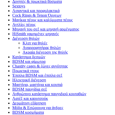
Δονητές & πρωκτικά βύσματα
Sextoys
Λιπαντικά και προφυλακτικά
Cock Rings & Tenon Όρχεων
Μανίκια πέους και καλύμματα πέους
Αντλίες πέους
Μηχανή του σεξ και μηχανή αρμέγματος
HiSmith γαμημένες μηχανές
Διέγερση θηλών
Κλιπ για θηλές
Αναρροφητήρας θηλών
Ακραία διέγερση της θηλής
Κατάστημα δεσμών
BDSM και φίμωτρα
Chastity cages & ζώνες αγνότητας
Πρωκτικά ντους
Έπιπλα BDSM και έπιπλα σεξ
Ηλεκτρική διέγερση
Μαστίγια, μαστίγια και κουπιά
BDSM παιχνίδια σεξ
Ανθρώπινο κατάστημα παιχνιδιού κουταβιών
Λατέξ και καουτσούκ
Δερμάτινη εξάρτηση
Μόδα & Εσώρουχα για άνδρες
BDSM κοσμήματα