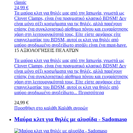
24,99 €
Τα μαύρα κλιπ για θηλές μας από την Ιαπωνία, γνωστά ως
Clover Clamps, είναι ένα πραγματικό κλασικό BDSM! Δεν
είναι μόνο σέξι κοσμήματα για τις θηλές, αλλά παρέχουν
επίσης ένα συγκλονιστικό αίσθημα πόνου και ευχαρίστησης
χάρη στη λειτουργικότητά τους. Είτε είστε αρχάριος είτε
επαγγελματίας του BDSM, αυτοί οι κλιπ για θηλές από
μαύρο ανοδιωμένο ανοξείδωτο ατσάλι είναι ένα must-have.
15
ΑΞΙΟΛΟΓΉΣΕΙΣ ΠΕΛΑΤΏΝ
Τα μαύρα κλιπ για θηλές μας από την Ιαπωνία, γνωστά ως
Clover Clamps, είναι ένα πραγματικό κλασικό BDSM! Δεν
είναι μόνο σέξι κοσμήματα για τις θηλές, αλλά παρέχουν
επίσης ένα συγκλονιστικό αίσθημα πόνου και ευχαρίστησης
χάρη στη λειτουργικότητά τους. Είτε είστε αρχάριος είτε
επαγγελματίας του BDSM, αυτοί οι κλιπ για θηλές από
μαύρο ανοδιωμένο ανοξείδωτο...
Περισσότερα
24,99 €
Προσθήκη στο καλάθι
Καλάθι αγορών
Μαύρα κλιπ για θηλές με αλυσίδα - Sadomaso