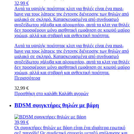
32,99 €
Αυτά τα υψηλής ποιότητας κλιπ για θηλές είναι ένα must-
have για τους λάτρεις της έντονης διέγερσης των θηλών από
μαλακό σε σκληρό. Κατασκευασμένα από συνδυασμό
ανοξείδωτου χάλυβα και αλουμινίου, αυτά τα κλιπ για θηλές
δεν προσφέρουν μόνο αισθητική εμφάνιση σε κομψό μαύρο
χρώμα, αλλά και στιβαρή και ανθεκτική ποιότητα.
Αυτά τα υψηλής ποιότητας κλιπ για θηλές είναι ένα must-
have για τους λάτρεις της έντονης διέγερσης των θηλών από
μαλακό σε σκληρό. Κατασκευασμένα από συνδυασμό
ανοξείδωτου χάλυβα και αλουμινίου, αυτά τα κλιπ για θηλές
δεν προσφέρουν μόνο αισθητική εμφάνιση σε κομψό μαύρο
χρώμα, αλλά και στιβαρή και ανθεκτική ποιότητα.
Περισσότερα
32,99 €
Προσθήκη στο καλάθι
Καλάθι αγορών
BDSM σφιγκτήρες θηλών με βάρη
39,99 €
Οι σφιγκτήρες θηλών με βάρη είναι ένα ιδιαίτερα ερωτικό
σεξ παιχνίδι! Ως συνδετικό στοιχείο μεταξύ απόλαυσης και