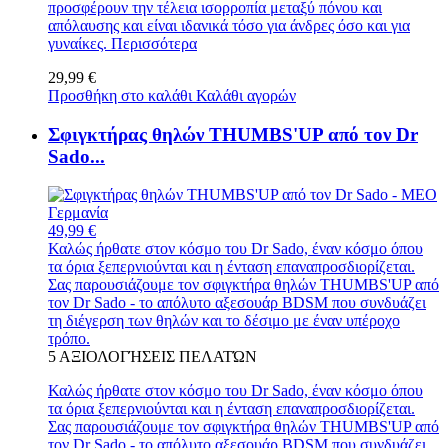
προσφέρουν την τέλεια ισορροπία μεταξύ πόνου και
απόλαυσης και είναι ιδανικά τόσο για άνδρες όσο και για
γυναίκες.
Περισσότερα
29,99 €
Προσθήκη στο καλάθι
Καλάθι αγορών
Σφιγκτήρας θηλών THUMBS'UP από τον Dr
Sado...
49,99 €
Καλώς ήρθατε στον κόσμο του Dr Sado, έναν κόσμο όπου
τα όρια ξεπερνιούνται και η ένταση επαναπροσδιορίζεται.
Σας παρουσιάζουμε τον σφιγκτήρα θηλών THUMBS'UP από
τον Dr Sado - το απόλυτο αξεσουάρ BDSM που συνδυάζει
τη διέγερση των θηλών και το δέσιμο με έναν υπέροχο
τρόπο.
5
ΑΞΙΟΛΟΓΉΣΕΙΣ ΠΕΛΑΤΏΝ
Καλώς ήρθατε στον κόσμο του Dr Sado, έναν κόσμο όπου
τα όρια ξεπερνιούνται και η ένταση επαναπροσδιορίζεται.
Σας παρουσιάζουμε τον σφιγκτήρα θηλών THUMBS'UP από
τον Dr Sado - το απόλυτο αξεσουάρ BDSM που συνδυάζει