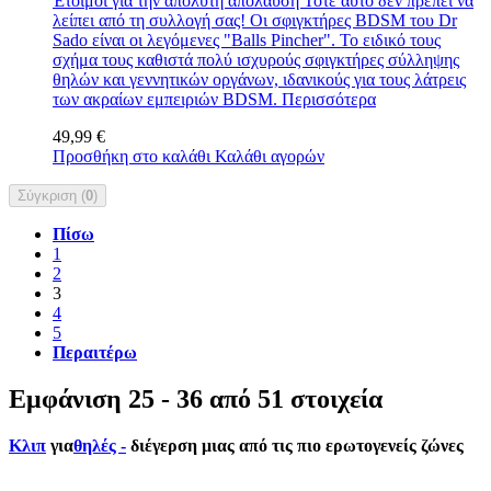
Έτοιμοι για την απόλυτη απόλαυση Τότε αυτό δεν πρέπει να
λείπει από τη συλλογή σας! Οι σφιγκτήρες BDSM του Dr
Sado είναι οι λεγόμενες "Balls Pincher". Το ειδικό τους
σχήμα τους καθιστά πολύ ισχυρούς σφιγκτήρες σύλληψης
θηλών και γεννητικών οργάνων, ιδανικούς για τους λάτρεις
των ακραίων εμπειριών BDSM.
Περισσότερα
49,99 €
Προσθήκη στο καλάθι
Καλάθι αγορών
Σύγκριση (
0
)
Πίσω
1
2
3
4
5
Περαιτέρω
Εμφάνιση 25 - 36 από 51 στοιχεία
Κλιπ
για
θηλές -
διέγερση μιας από τις πιο ερωτογενείς ζώνες