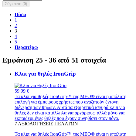
Σύγκριση (
0
)
Πίσω
1
2
3
4
5
Περαιτέρω
Εμφάνιση 25 - 36 από 51 στοιχεία
Κλιπ για θηλές IronGrip
59,99 €
Τα κλιπ για θηλές IronGrip™ της MEO® είναι η απόλυτη
επιλογή για έμπειρους χρήστες που αναζητούν έντονη
διέγερση των θηλών. Αυτά τα εξαιρετικά ισχυρά κλιπ για
θηλές δεν είναι κατάλληλα για αρχάριους, αλλά μόνο για
εκπαιδευμένες θηλές που έχουν συνηθίσει στον πόνο.
7
ΑΞΙΟΛΟΓΉΣΕΙΣ ΠΕΛΑΤΏΝ
Τα κλιπ για θηλές IronGrip™ της MEO® είναι η απόλυτη