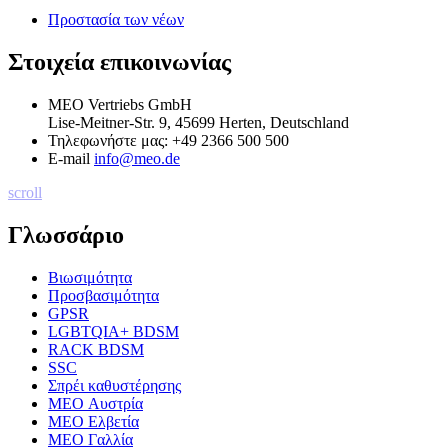
Προστασία των νέων
Στοιχεία επικοινωνίας
MEO Vertriebs GmbH
Lise-Meitner-Str. 9, 45699 Herten, Deutschland
Τηλεφωνήστε μας:
+49 2366 500 500
E-mail
info@meo.de
scroll
Γλωσσάριο
Βιωσιμότητα
Προσβασιμότητα
GPSR
LGBTQIA+ BDSM
RACK BDSM
SSC
Σπρέι καθυστέρησης
MEO Αυστρία
MEO Ελβετία
MEO Γαλλία