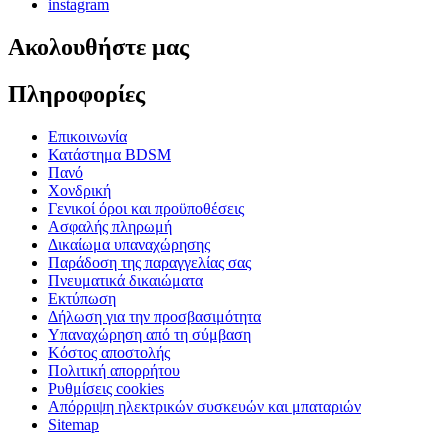
instagram
Ακολουθήστε μας
Πληροφορίες
Επικοινωνία
Κατάστημα BDSM
Πανό
Χονδρική
Γενικοί όροι και προϋποθέσεις
Ασφαλής πληρωμή
Δικαίωμα υπαναχώρησης
Παράδοση της παραγγελίας σας
Πνευματικά δικαιώματα
Εκτύπωση
Δήλωση για την προσβασιμότητα
Υπαναχώρηση από τη σύμβαση
Κόστος αποστολής
Πολιτική απορρήτου
Ρυθμίσεις cookies
Απόρριψη ηλεκτρικών συσκευών και μπαταριών
Sitemap