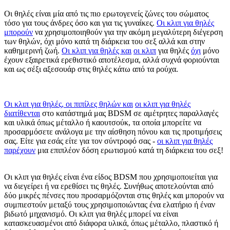
Οι θηλές είναι μία από τις πιο ερωτογενείς ζώνες του σώματος
τόσο για τους άνδρες όσο και για τις γυναίκες.
Οι κλιπ για θηλές
μπορούν
να χρησιμοποιηθούν για την ακόμη μεγαλύτερη διέγερση
των θηλών, όχι μόνο κατά τη διάρκεια του σεξ αλλά και στην
καθημερινή ζωή.
Οι κλιπ για θηλές και
οι κλιπ
για θηλές
όχι
μόνο
έχουν εξαιρετικά ερεθιστικό αποτέλεσμα, αλλά συχνά φοριούνται
και ως σέξι αξεσουάρ στις θηλές κάτω από τα ρούχα.
Οι κλιπ για θηλές,
οι πιπίλες θηλών και
οι κλιπ για θηλές
διατίθενται
στο κατάστημά μας BDSM σε αμέτρητες παραλλαγές
και υλικά όπως μέταλλο ή καουτσούκ, τα οποία μπορείτε να
προσαρμόσετε ανάλογα με την αίσθηση πόνου και τις προτιμήσεις
σας. Είτε για εσάς είτε για τον σύντροφό σας -
οι κλιπ για θηλές
παρέχουν
μια επιπλέον δόση ερωτισμού κατά τη διάρκεια του σεξ!
Οι κλιπ για θηλές είναι ένα είδος BDSM που χρησιμοποιείται για
να διεγείρει ή να ερεθίσει τις θηλές. Συνήθως αποτελούνται από
δύο μικρές πένσες που προσαρμόζονται στις θηλές και μπορούν να
συμπιεστούν μεταξύ τους χρησιμοποιώντας ένα ελατήριο ή έναν
βιδωτό μηχανισμό. Οι κλιπ για θηλές μπορεί να είναι
κατασκευασμένοι από διάφορα υλικά, όπως μέταλλο, πλαστικό ή