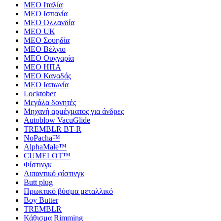
MEO Ιταλία
MEO Ισπανία
MEO Ολλανδία
MEO UK
MEO Σουηδία
MEO Βέλγιο
MEO Ουγγαρία
MEO ΗΠΑ
MEO Καναδάς
MEO Ιαπωνία
Locktober
Μεγάλα δονητές
Μηχανή αρμέγματος για άνδρες
Autoblow VacuGlide
TREMBLR BT-R
NoPacha™
AlphaMale™
CUMELOT™
Φίστινγκ
Λιπαντικό φίστινγκ
Butt plug
Πρωκτικό βύσμα μεταλλικό
Boy Butter
TREMBLR
Κάθισμα Rimming