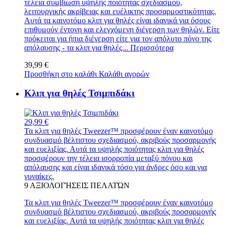
τέλεια συμβίωση υψηλής ποιότητας σχεδιασμού,
λειτουργικής ακρίβειας και ευέλικτης προσαρμοστικότητας.
Αυτά τα καινοτόμο κλιπ για θηλές είναι ιδανικά για όσους
επιθυμούν έντονη και ελεγχόμενη διέγερση των θηλών. Είτε
πρόκειται για ήπια διέγερση είτε για τον απόλυτο πόνο της
απόλαυσης - τα κλιπ για θηλές...
Περισσότερα
39,99 €
Προσθήκη στο καλάθι
Καλάθι αγορών
Κλιπ για θηλές Τσιμπιδάκι
29,99 €
Τα κλιπ για θηλές Tweezer™ προσφέρουν έναν καινοτόμο
συνδυασμό βέλτιστου σχεδιασμού, ακριβούς προσαρμογής
και ευελιξίας. Αυτά τα υψηλής ποιότητας κλιπ για θηλές
προσφέρουν την τέλεια ισορροπία μεταξύ πόνου και
απόλαυσης και είναι ιδανικά τόσο για άνδρες όσο και για
γυναίκες.
9
ΑΞΙΟΛΟΓΉΣΕΙΣ ΠΕΛΑΤΏΝ
Τα κλιπ για θηλές Tweezer™ προσφέρουν έναν καινοτόμο
συνδυασμό βέλτιστου σχεδιασμού, ακριβούς προσαρμογής
και ευελιξίας. Αυτά τα υψηλής ποιότητας κλιπ για θηλές