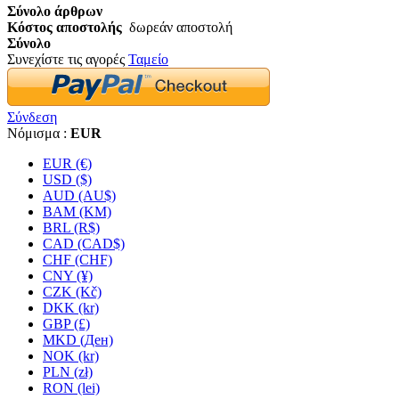
Σύνολο άρθρων
Κόστος αποστολής
δωρεάν αποστολή
Σύνολο
Συνεχίστε τις αγορές
Ταμείο
Σύνδεση
Νόμισμα :
EUR
EUR (€)
USD ($)
AUD (AU$)
BAM (KM)
BRL (R$)
CAD (CAD$)
CHF (CHF)
CNY (¥)
CZK (Kč)
DKK (kr)
GBP (£)
MKD (Ден)
NOK (kr)
PLN (zł)
RON (lei)