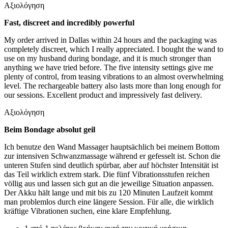
Αξιολόγηση
Fast, discreet and incredibly powerful
My order arrived in Dallas within 24 hours and the packaging was
completely discreet, which I really appreciated. I bought the wand to
use on my husband during bondage, and it is much stronger than
anything we have tried before. The five intensity settings give me
plenty of control, from teasing vibrations to an almost overwhelming
level. The rechargeable battery also lasts more than long enough for
our sessions. Excellent product and impressively fast delivery.
Αξιολόγηση
Beim Bondage absolut geil
Ich benutze den Wand Massager hauptsächlich bei meinem Bottom
zur intensiven Schwanzmassage während er gefesselt ist. Schon die
unteren Stufen sind deutlich spürbar, aber auf höchster Intensität ist
das Teil wirklich extrem stark. Die fünf Vibrationsstufen reichen
völlig aus und lassen sich gut an die jeweilige Situation anpassen.
Der Akku hält lange und mit bis zu 120 Minuten Laufzeit kommt
man problemlos durch eine längere Session. Für alle, die wirklich
kräftige Vibrationen suchen, eine klare Empfehlung.