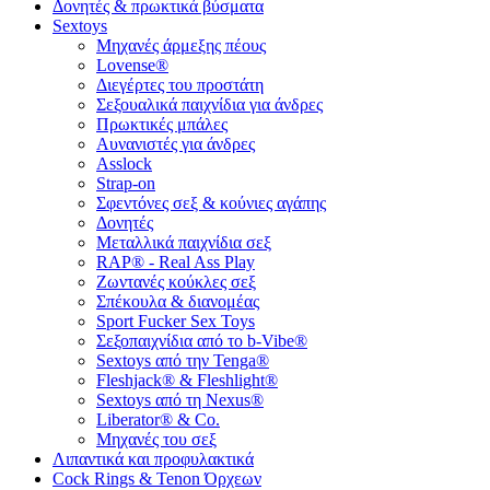
Δονητές & πρωκτικά βύσματα
Sextoys
Μηχανές άρμεξης πέους
Lovense®
Διεγέρτες του προστάτη
Σεξουαλικά παιχνίδια για άνδρες
Πρωκτικές μπάλες
Αυνανιστές για άνδρες
Asslock
Strap-on
Σφεντόνες σεξ & κούνιες αγάπης
Δονητές
Μεταλλικά παιχνίδια σεξ
RAP® - Real Ass Play
Ζωντανές κούκλες σεξ
Σπέκουλα & διανομέας
Sport Fucker Sex Toys
Σεξοπαιχνίδια από το b-Vibe®
Sextoys από την Tenga®
Fleshjack® & Fleshlight®
Sextoys από τη Nexus®
Liberator® & Co.
Μηχανές του σεξ
Λιπαντικά και προφυλακτικά
Cock Rings & Tenon Όρχεων