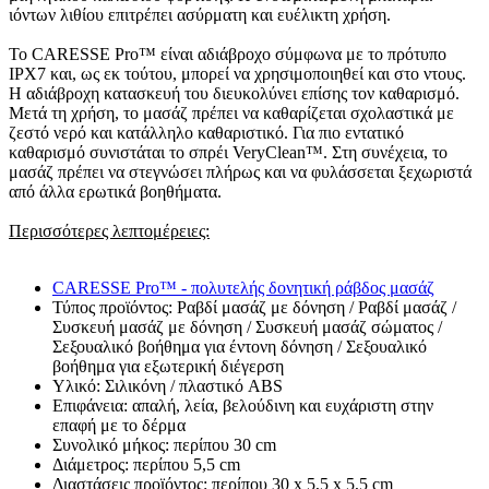
ιόντων λιθίου επιτρέπει ασύρματη και ευέλικτη χρήση.
Το CARESSE Pro™ είναι αδιάβροχο σύμφωνα με το πρότυπο
IPX7 και, ως εκ τούτου, μπορεί να χρησιμοποιηθεί και στο ντους.
Η αδιάβροχη κατασκευή του διευκολύνει επίσης τον καθαρισμό.
Μετά τη χρήση, το μασάζ πρέπει να καθαρίζεται σχολαστικά με
ζεστό νερό και κατάλληλο καθαριστικό. Για πιο εντατικό
καθαρισμό συνιστάται το σπρέι VeryClean™. Στη συνέχεια, το
μασάζ πρέπει να στεγνώσει πλήρως και να φυλάσσεται ξεχωριστά
από άλλα ερωτικά βοηθήματα.
Περισσότερες λεπτομέρειες:
CARESSE Pro™ - πολυτελής δονητική ράβδος μασάζ
Τύπος προϊόντος: Ραβδί μασάζ με δόνηση / Ραβδί μασάζ /
Συσκευή μασάζ με δόνηση / Συσκευή μασάζ σώματος /
Σεξουαλικό βοήθημα για έντονη δόνηση / Σεξουαλικό
βοήθημα για εξωτερική διέγερση
Υλικό: Σιλικόνη / πλαστικό ABS
Επιφάνεια: απαλή, λεία, βελούδινη και ευχάριστη στην
επαφή με το δέρμα
Συνολικό μήκος: περίπου 30 cm
Διάμετρος: περίπου 5,5 cm
Διαστάσεις προϊόντος: περίπου 30 x 5,5 x 5,5 cm