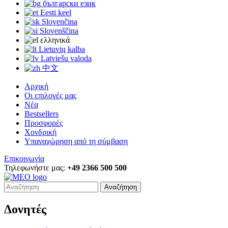
български език
Eesti keel
Slovenčina
Slovenščina
ελληνικά
Lietuvių kalba
Latviešu valoda
中文
Αρχική
Οι επιλογές μας
Νέα
Bestsellers
Προσφορές
Χονδρική
Υπαναχώρηση από τη σύμβαση
Επικοινωνία
Τηλεφωνήστε μας:
+49 2366 500 500
Αναζήτηση
Δονητές