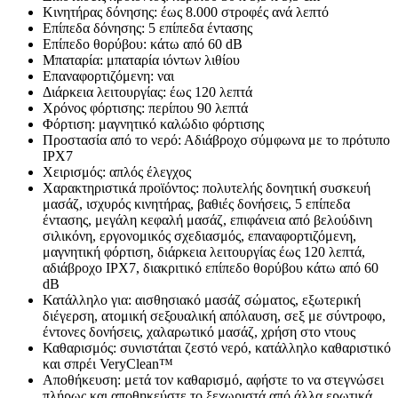
Κινητήρας δόνησης: έως 8.000 στροφές ανά λεπτό
Επίπεδα δόνησης: 5 επίπεδα έντασης
Επίπεδο θορύβου: κάτω από 60 dB
Μπαταρία: μπαταρία ιόντων λιθίου
Επαναφορτιζόμενη: ναι
Διάρκεια λειτουργίας: έως 120 λεπτά
Χρόνος φόρτισης: περίπου 90 λεπτά
Φόρτιση: μαγνητικό καλώδιο φόρτισης
Προστασία από το νερό: Αδιάβροχο σύμφωνα με το πρότυπο
IPX7
Χειρισμός: απλός έλεγχος
Χαρακτηριστικά προϊόντος: πολυτελής δονητική συσκευή
μασάζ, ισχυρός κινητήρας, βαθιές δονήσεις, 5 επίπεδα
έντασης, μεγάλη κεφαλή μασάζ, επιφάνεια από βελούδινη
σιλικόνη, εργονομικός σχεδιασμός, επαναφορτιζόμενη,
μαγνητική φόρτιση, διάρκεια λειτουργίας έως 120 λεπτά,
αδιάβροχο IPX7, διακριτικό επίπεδο θορύβου κάτω από 60
dB
Κατάλληλο για: αισθησιακό μασάζ σώματος, εξωτερική
διέγερση, ατομική σεξουαλική απόλαυση, σεξ με σύντροφο,
έντονες δονήσεις, χαλαρωτικό μασάζ, χρήση στο ντους
Καθαρισμός: συνιστάται ζεστό νερό, κατάλληλο καθαριστικό
και σπρέι VeryClean™
Αποθήκευση: μετά τον καθαρισμό, αφήστε το να στεγνώσει
πλήρως και αποθηκεύστε το ξεχωριστά από άλλα ερωτικά