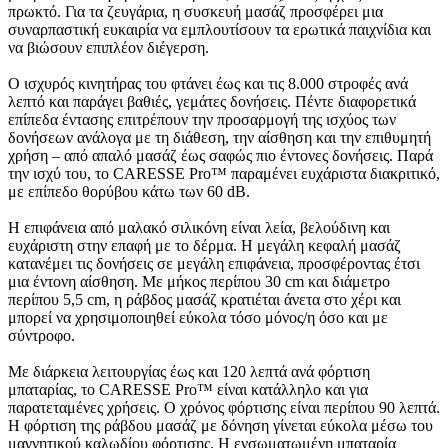
πρωκτό. Για τα ζευγάρια, η συσκευή μασάζ προσφέρει μια
συναρπαστική ευκαιρία να εμπλουτίσουν τα ερωτικά παιχνίδια και
να βιώσουν επιπλέον διέγερση.
Ο ισχυρός κινητήρας του φτάνει έως και τις 8.000 στροφές ανά
λεπτό και παράγει βαθιές, γεμάτες δονήσεις. Πέντε διαφορετικά
επίπεδα έντασης επιτρέπουν την προσαρμογή της ισχύος των
δονήσεων ανάλογα με τη διάθεση, την αίσθηση και την επιθυμητή
χρήση – από απαλό μασάζ έως σαφώς πιο έντονες δονήσεις. Παρά
την ισχύ του, το CARESSE Pro™ παραμένει ευχάριστα διακριτικό,
με επίπεδο θορύβου κάτω των 60 dB.
Η επιφάνεια από μαλακό σιλικόνη είναι λεία, βελούδινη και
ευχάριστη στην επαφή με το δέρμα. Η μεγάλη κεφαλή μασάζ
κατανέμει τις δονήσεις σε μεγάλη επιφάνεια, προσφέροντας έτσι
μια έντονη αίσθηση. Με μήκος περίπου 30 cm και διάμετρο
περίπου 5,5 cm, η ράβδος μασάζ κρατιέται άνετα στο χέρι και
μπορεί να χρησιμοποιηθεί εύκολα τόσο μόνος/η όσο και με
σύντροφο.
Με διάρκεια λειτουργίας έως και 120 λεπτά ανά φόρτιση
μπαταρίας, το CARESSE Pro™ είναι κατάλληλο και για
παρατεταμένες χρήσεις. Ο χρόνος φόρτισης είναι περίπου 90 λεπτά.
Η φόρτιση της ράβδου μασάζ με δόνηση γίνεται εύκολα μέσω του
μαγνητικού καλωδίου φόρτισης. Η ενσωματωμένη μπαταρία