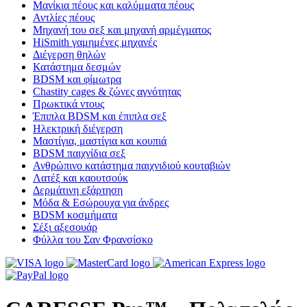
Μανίκια πέους και καλύμματα πέους
Αντλίες πέους
Μηχανή του σεξ και μηχανή αρμέγματος
HiSmith γαμημένες μηχανές
Διέγερση θηλών
Κατάστημα δεσμών
BDSM και φίμωτρα
Chastity cages & ζώνες αγνότητας
Πρωκτικά ντους
Έπιπλα BDSM και έπιπλα σεξ
Ηλεκτρική διέγερση
Μαστίγια, μαστίγια και κουπιά
BDSM παιχνίδια σεξ
Ανθρώπινο κατάστημα παιχνιδιού κουταβιών
Λατέξ και καουτσούκ
Δερμάτινη εξάρτηση
Μόδα & Εσώρουχα για άνδρες
BDSM κοσμήματα
Σέξι αξεσουάρ
Φύλλα του Σαν Φρανσίσκο