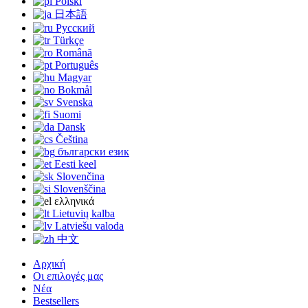
Polski
日本語
Русский
Türkçe
Română
Português
Magyar
Bokmål
Svenska
Suomi
Dansk
Čeština
български език
Eesti keel
Slovenčina
Slovenščina
ελληνικά
Lietuvių kalba
Latviešu valoda
中文
Αρχική
Οι επιλογές μας
Νέα
Bestsellers