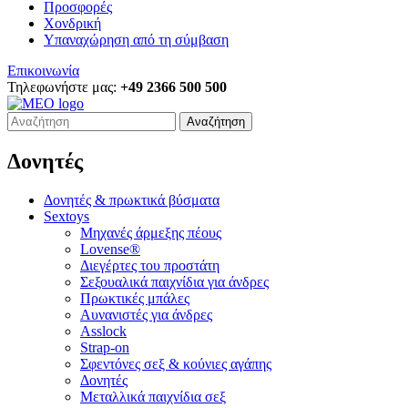
Προσφορές
Χονδρική
Υπαναχώρηση από τη σύμβαση
Επικοινωνία
Τηλεφωνήστε μας:
+49 2366 500 500
Αναζήτηση
Δονητές
Δονητές & πρωκτικά βύσματα
Sextoys
Μηχανές άρμεξης πέους
Lovense®
Διεγέρτες του προστάτη
Σεξουαλικά παιχνίδια για άνδρες
Πρωκτικές μπάλες
Αυνανιστές για άνδρες
Asslock
Strap-on
Σφεντόνες σεξ & κούνιες αγάπης
Δονητές
Μεταλλικά παιχνίδια σεξ