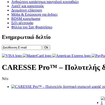
Ανθρώπινο κατάστημα παιχνιδιού κουταβιών
Λατέξ και καουτσούκ
Δερμάτινη εξάρτηση
Μόδα & Εσώρουχα για άνδρες
BDSM κοσμήματα
Σέξι αξεσουάρ
Φύλλα του Σαν Φρανσίσκο
Ενημερωτικό δελτίο
Ok
CARESSE Pro™ – Πολυτελής δο
Νέο