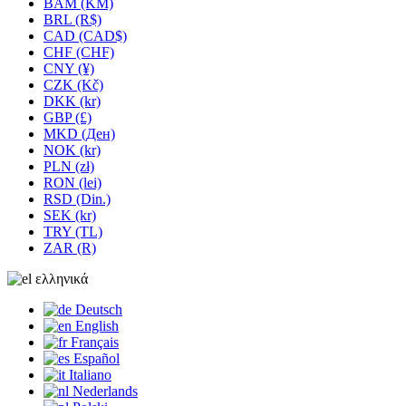
BAM (KM)
BRL (R$)
CAD (CAD$)
CHF (CHF)
CNY (¥)
CZK (Kč)
DKK (kr)
GBP (£)
MKD (Ден)
NOK (kr)
PLN (zł)
RON (lei)
RSD (Din.)
SEK (kr)
TRY (TL)
ZAR (R)
ελληνικά
Deutsch
English
Français
Español
Italiano
Nederlands