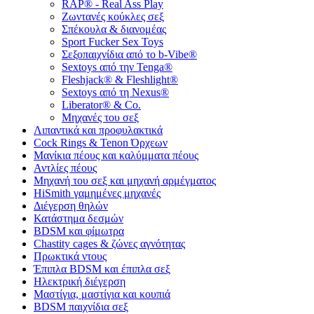
RAP® - Real Ass Play
Ζωντανές κούκλες σεξ
Σπέκουλα & διανομέας
Sport Fucker Sex Toys
Σεξοπαιχνίδια από το b-Vibe®
Sextoys από την Tenga®
Fleshjack® & Fleshlight®
Sextoys από τη Nexus®
Liberator® & Co.
Μηχανές του σεξ
Λιπαντικά και προφυλακτικά
Cock Rings & Tenon Όρχεων
Μανίκια πέους και καλύμματα πέους
Αντλίες πέους
Μηχανή του σεξ και μηχανή αρμέγματος
HiSmith γαμημένες μηχανές
Διέγερση θηλών
Κατάστημα δεσμών
BDSM και φίμωτρα
Chastity cages & ζώνες αγνότητας
Πρωκτικά ντους
Έπιπλα BDSM και έπιπλα σεξ
Ηλεκτρική διέγερση
Μαστίγια, μαστίγια και κουπιά
BDSM παιχνίδια σεξ