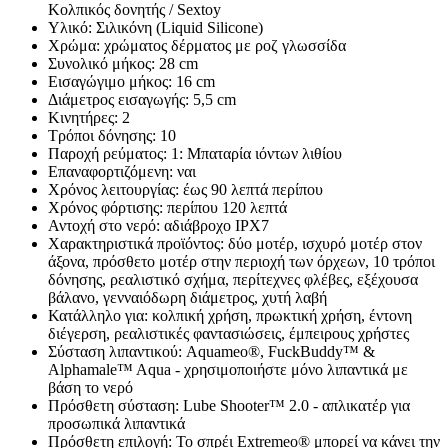
Κολπικός δονητής / Sextoy
Υλικό: Σιλικόνη (Liquid Silicone)
Χρώμα: χρώματος δέρματος με ροζ γλωσσίδα
Συνολικό μήκος: 28 cm
Εισαγώγιμο μήκος: 16 cm
Διάμετρος εισαγωγής: 5,5 cm
Κινητήρες: 2
Τρόποι δόνησης: 10
Παροχή ρεύματος: 1: Μπαταρία ιόντων λιθίου
Επαναφορτιζόμενη: ναι
Χρόνος λειτουργίας: έως 90 λεπτά περίπου
Χρόνος φόρτισης: περίπου 120 λεπτά
Αντοχή στο νερό: αδιάβροχο IPX7
Χαρακτηριστικά προϊόντος: δύο μοτέρ, ισχυρό μοτέρ στον
άξονα, πρόσθετο μοτέρ στην περιοχή των όρχεων, 10 τρόποι
δόνησης, ρεαλιστικό σχήμα, περίτεχνες φλέβες, εξέχουσα
βάλανο, γενναιόδωρη διάμετρος, χυτή λαβή
Κατάλληλο για: κολπική χρήση, πρωκτική χρήση, έντονη
διέγερση, ρεαλιστικές φαντασιώσεις, έμπειρους χρήστες
Σύσταση λιπαντικού: Aquameo®, FuckBuddy™ &
Alphamale™ Aqua - χρησιμοποιήστε μόνο λιπαντικά με
βάση το νερό
Πρόσθετη σύσταση: Lube Shooter™ 2.0 - απλικατέρ για
προσωπικά λιπαντικά
Πρόσθετη επιλογή: Το σπρέι Extremeo® μπορεί να κάνει την