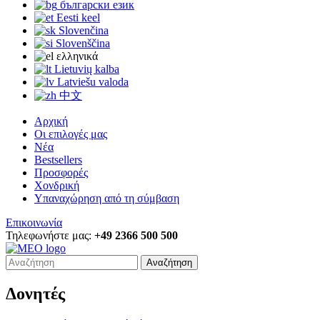
български език
Eesti keel
Slovenčina
Slovenščina
ελληνικά
Lietuvių kalba
Latviešu valoda
中文
Αρχική
Οι επιλογές μας
Νέα
Bestsellers
Προσφορές
Χονδρική
Υπαναχώρηση από τη σύμβαση
Επικοινωνία
Τηλεφωνήστε μας:
+49 2366 500 500
Αναζήτηση
Δονητές