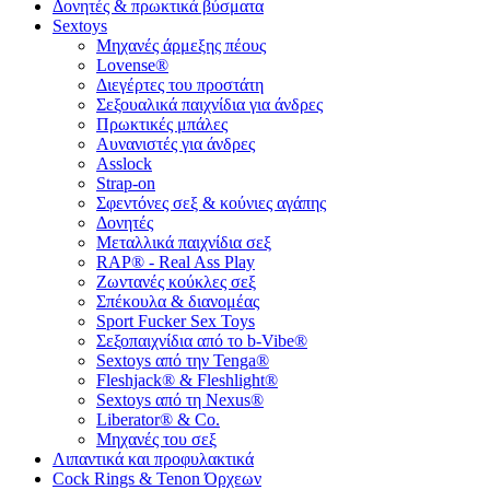
Δονητές & πρωκτικά βύσματα
Sextoys
Μηχανές άρμεξης πέους
Lovense®
Διεγέρτες του προστάτη
Σεξουαλικά παιχνίδια για άνδρες
Πρωκτικές μπάλες
Αυνανιστές για άνδρες
Asslock
Strap-on
Σφεντόνες σεξ & κούνιες αγάπης
Δονητές
Μεταλλικά παιχνίδια σεξ
RAP® - Real Ass Play
Ζωντανές κούκλες σεξ
Σπέκουλα & διανομέας
Sport Fucker Sex Toys
Σεξοπαιχνίδια από το b-Vibe®
Sextoys από την Tenga®
Fleshjack® & Fleshlight®
Sextoys από τη Nexus®
Liberator® & Co.
Μηχανές του σεξ
Λιπαντικά και προφυλακτικά
Cock Rings & Tenon Όρχεων