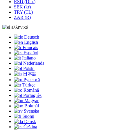
RSD (Din.)
SEK (kr)
TRY (TL)
ZAR (R)
ελληνικά
Deutsch
English
Français
Español
Italiano
Nederlands
Polski
日本語
Русский
Türkçe
Română
Português
Magyar
Bokmål
Svenska
Suomi
Dansk
Čeština