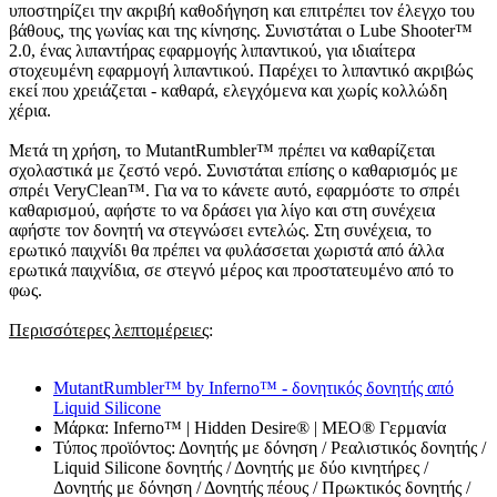
υποστηρίζει την ακριβή καθοδήγηση και επιτρέπει τον έλεγχο του
βάθους, της γωνίας και της κίνησης. Συνιστάται ο Lube Shooter™
2.0, ένας λιπαντήρας εφαρμογής λιπαντικού, για ιδιαίτερα
στοχευμένη εφαρμογή λιπαντικού. Παρέχει το λιπαντικό ακριβώς
εκεί που χρειάζεται - καθαρά, ελεγχόμενα και χωρίς κολλώδη
χέρια.
Μετά τη χρήση, το MutantRumbler™ πρέπει να καθαρίζεται
σχολαστικά με ζεστό νερό. Συνιστάται επίσης ο καθαρισμός με
σπρέι VeryClean™. Για να το κάνετε αυτό, εφαρμόστε το σπρέι
καθαρισμού, αφήστε το να δράσει για λίγο και στη συνέχεια
αφήστε τον δονητή να στεγνώσει εντελώς. Στη συνέχεια, το
ερωτικό παιχνίδι θα πρέπει να φυλάσσεται χωριστά από άλλα
ερωτικά παιχνίδια, σε στεγνό μέρος και προστατευμένο από το
φως.
Περισσότερες λεπτομέρειες
:
MutantRumbler™ by Inferno™ - δονητικός δονητής από
Liquid Silicone
Μάρκα: Inferno™ | Hidden Desire® | MEO® Γερμανία
Τύπος προϊόντος: Δονητής με δόνηση / Ρεαλιστικός δονητής /
Liquid Silicone δονητής / Δονητής με δύο κινητήρες /
Δονητής με δόνηση / Δονητής πέους / Πρωκτικός δονητής /