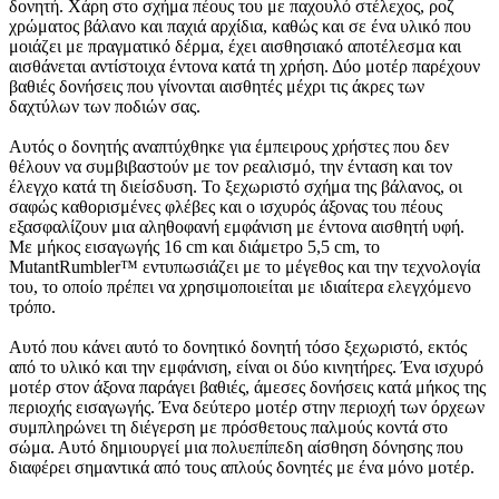
δονητή. Χάρη στο σχήμα πέους του με παχουλό στέλεχος, ροζ
χρώματος βάλανο και παχιά αρχίδια, καθώς και σε ένα υλικό που
μοιάζει με πραγματικό δέρμα, έχει αισθησιακό αποτέλεσμα και
αισθάνεται αντίστοιχα έντονα κατά τη χρήση. Δύο μοτέρ παρέχουν
βαθιές δονήσεις που γίνονται αισθητές μέχρι τις άκρες των
δαχτύλων των ποδιών σας.
Αυτός ο δονητής αναπτύχθηκε για έμπειρους χρήστες που δεν
θέλουν να συμβιβαστούν με τον ρεαλισμό, την ένταση και τον
έλεγχο κατά τη διείσδυση. Το ξεχωριστό σχήμα της βάλανος, οι
σαφώς καθορισμένες φλέβες και ο ισχυρός άξονας του πέους
εξασφαλίζουν μια αληθοφανή εμφάνιση με έντονα αισθητή υφή.
Με μήκος εισαγωγής 16 cm και διάμετρο 5,5 cm, το
MutantRumbler™ εντυπωσιάζει με το μέγεθος και την τεχνολογία
του, το οποίο πρέπει να χρησιμοποιείται με ιδιαίτερα ελεγχόμενο
τρόπο.
Αυτό που κάνει αυτό το δονητικό δονητή τόσο ξεχωριστό, εκτός
από το υλικό και την εμφάνιση, είναι οι δύο κινητήρες. Ένα ισχυρό
μοτέρ στον άξονα παράγει βαθιές, άμεσες δονήσεις κατά μήκος της
περιοχής εισαγωγής. Ένα δεύτερο μοτέρ στην περιοχή των όρχεων
συμπληρώνει τη διέγερση με πρόσθετους παλμούς κοντά στο
σώμα. Αυτό δημιουργεί μια πολυεπίπεδη αίσθηση δόνησης που
διαφέρει σημαντικά από τους απλούς δονητές με ένα μόνο μοτέρ.