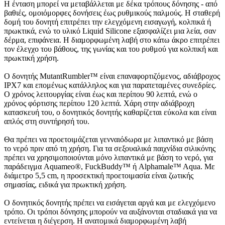
Η ένταση μπορεί να μεταβάλλεται με δέκα τρόπους δόνησης - από
βαθιές, ομοιόμορφες δονήσεις έως ρυθμικούς παλμούς. Η σταθερή
δομή του δονητή επιτρέπει την ελεγχόμενη εισαγωγή, κολπικά ή
πρωκτικά, ενώ το υλικό Liquid Silicone εξασφαλίζει μια λεία, σαν
δέρμα, επιφάνεια. Η διαμορφωμένη λαβή στο κάτω άκρο επιτρέπει
τον έλεγχο του βάθους, της γωνίας και του ρυθμού για κολπική και
πρωκτική χρήση.
Ο δονητής MutantRumbler™ είναι επαναφορτιζόμενος, αδιάβροχος
IPX7 και επομένως κατάλληλος και για παρατεταμένες συνεδρίες.
Ο χρόνος λειτουργίας είναι έως και περίπου 90 λεπτά, ενώ ο
χρόνος φόρτισης περίπου 120 λεπτά. Χάρη στην αδιάβροχη
κατασκευή του, ο δονητικός δονητής καθαρίζεται εύκολα και είναι
απλός στη συντήρησή του.
Θα πρέπει να προετοιμάζεται γενναιόδωρα με λιπαντικό με βάση
το νερό πριν από τη χρήση. Για τα σεξουαλικά παιχνίδια σιλικόνης
πρέπει να χρησιμοποιούνται μόνο λιπαντικά με βάση το νερό, για
παράδειγμα Aquameo®, FuckBuddy™ ή Alphamale™ Aqua. Με
διάμετρο 5,5 cm, η προσεκτική προετοιμασία είναι ζωτικής
σημασίας, ειδικά για πρωκτική χρήση.
Ο δονητικός δονητής πρέπει να εισάγεται αργά και με ελεγχόμενο
τρόπο. Οι τρόποι δόνησης μπορούν να αυξάνονται σταδιακά για να
εντείνεται η διέγερση. Η ανατομικά διαμορφωμένη λαβή