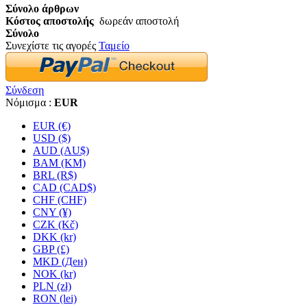
Σύνολο άρθρων
Κόστος αποστολής
δωρεάν αποστολή
Σύνολο
Συνεχίστε τις αγορές
Ταμείο
Σύνδεση
Νόμισμα :
EUR
EUR (€)
USD ($)
AUD (AU$)
BAM (KM)
BRL (R$)
CAD (CAD$)
CHF (CHF)
CNY (¥)
CZK (Kč)
DKK (kr)
GBP (£)
MKD (Ден)
NOK (kr)
PLN (zł)
RON (lei)