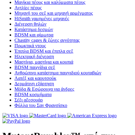
Μανίκια πέους και καλύμματα πέους
Αντλίες πέους
Μηχανή του σεξ και μηχανή αρμέγματος
HiSmith γαμημένες μηχανές
Διέγερση θηλών
Κατάστημα δεσμών
BDSM και φίμωτρα
Chastity cages & ζώνες αγνότητας
Πρωκτικά ντους
Έπιπλα BDSM και έπιπλα σεξ
Ηλεκτρική διέγερση
Μαστίγια, μαστίγια και κουπιά
BDSM παιχνίδια σεξ
Ανθρώπινο κατάστημα παιχνιδιού κουταβιών
Λατέξ και καουτσούκ
Δερμάτινη εξάρτηση
Μόδα & Εσώρουχα για άνδρες
BDSM κοσμήματα
Σέξι αξεσουάρ
Φύλλα του Σαν Φρανσίσκο