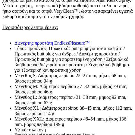
χρησιμοποιηθεί το κατάλληλο σπρέι Analforte® Anal Relax Spray.
Μετά τη χρήση, το πρωκτικό βύσμα καθαρίζεται εύκολα με νερό,
ήπιο σαπούνι και το σπρέι VeryClean™, ώστε να παραμένει υγιεινά
καθαρό και έτοιμο για την επόμενη χρήση.
Περισσότερες λεπτομέρειες:
Διεγέρτης προστάτη EndlessPleasure™
Τύπος προϊόντος: Πρωκτικός butt plug για τον προστάτη /
Πρωκτικός butt plug για άνδρες / Διεγέρτης προστάτη /
Πρωκτικός butt plug για παρατεταμένη χρήση / Σεξουαλικό
βοήθημα για διέγερση του προστάτη / Σεξουαλικό βοήθημα
για εξωτερική και πρωκτική χρήση
Μέγεθος S: Διάμετρος περίπου 22–27 mm, μήκος 68 mm,
βάρος περίπου 34 g
Μέγεθος M: Διάμετρος περίπου 27–32 mm, μήκος 79 mm,
βάρος περίπου 46 g
Μέγεθος L: Διάμετρος περίπου 31–38 mm, μήκος 92 mm,
βάρος περίπου 67 g
Μέγεθος XL: Διάμετρος περίπου 38–45 mm, μήκος 112 mm,
βάρος περίπου 114 g
Μέγεθος XXL: Διάμετρος περίπου 46–54 mm, μήκος 136
mm, βάρος περίπου 199 g
Υλικό: σιλικόνη