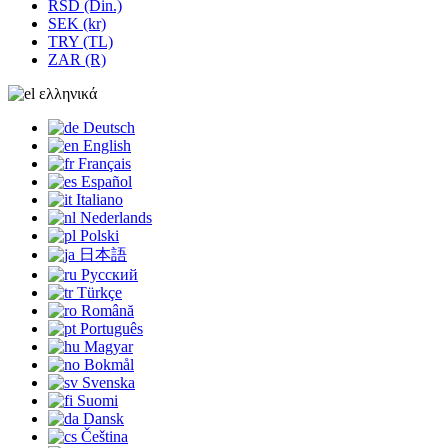
RSD (Din.)
SEK (kr)
TRY (TL)
ZAR (R)
ελληνικά
Deutsch
English
Français
Español
Italiano
Nederlands
Polski
日本語
Русский
Türkçe
Română
Português
Magyar
Bokmål
Svenska
Suomi
Dansk
Čeština