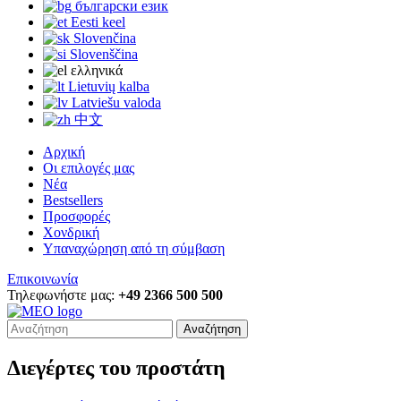
български език
Eesti keel
Slovenčina
Slovenščina
ελληνικά
Lietuvių kalba
Latviešu valoda
中文
Αρχική
Οι επιλογές μας
Νέα
Bestsellers
Προσφορές
Χονδρική
Υπαναχώρηση από τη σύμβαση
Επικοινωνία
Τηλεφωνήστε μας:
+49 2366 500 500
Αναζήτηση
Διεγέρτες του προστάτη