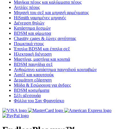
Μανίκια πέους και καλύμματα πέους
Αντλίες πέους
Μηχανή του σεξ και μηχανή αρμέγματος
HiSmith γαμημένες μηχανές
Διέγερση θηλών
Κατάστημα δεσμών
BDSM και φίμωτρα
Chastity cages & ζώνες αγνότητας
Πρωκτικά ντους
Έπιπλα BDSM και έπιπλα σεξ
Ηλεκτρική διέγερση
Μαστίγια, μαστίγια και κουπιά
BDSM παιχνίδια σεξ
Ανθρώπινο κατάστημα παιχνιδιού κουταβιών
Λατέξ και καουτσούκ
Δερμάτινη εξάρτηση
Μόδα & Εσώρουχα για άνδρες
BDSM κοσμήματα
Σέξι αξεσουάρ
Φύλλα του Σαν Φρανσίσκο