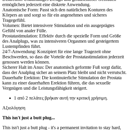
ermöglichen jederzeit eine diskrete Anwendung.
Anatomische Form: Passt sich den natürlichen Konturen des
Körpers an und sorgt so für ein angenehmes und sicheres
Tragegefühl.
Volumen: Bietet intensivere Stimulation und ein ausgeprägtes
Gefühl von analer Fülle.
Prostatastimulation: Effektiv durch die spezielle Form und Größe
des Analplugs, was zu intensiveren Orgasmen und gesteigertem
Lustempfinden führt.
24/7-Anwendung: Konzipiert für eine lange Tragezeit ohne
Beschwerden, so dass die Vorteile der Prostatastimulation jederzeit
genossen werden können.
Sicherer Halt im Anus: Der anatomisch geformte Fuß sorgt dafür,
dass der Analplug sicher an seinem Platz bleibt und nicht verrutscht.
Dauerhafte Erektion: Die kontinuierliche Stimulation der Prostata
kann zu einer dauerhaften Erektion führen, die das sexuelle
Vergnügen und die Leistungsfähigkeit steigert.
1 από 2 πελάτες βρήκαν αυτή την κριτική χρήσιμη.
Αξιολόγηση
This isn't just a butt plug...
This isn't just a butt plug - it's a permanent invitation to stay hard,