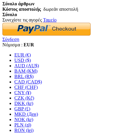
Σύνολο άρθρων
Κόστος αποστολής
δωρεάν αποστολή
Σύνολο
Συνεχίστε τις αγορές
Ταμείο
Σύνδεση
Νόμισμα :
EUR
EUR (€)
USD ($)
AUD (AU$)
BAM (KM)
BRL (R$)
CAD (CAD$)
CHF (CHF)
CNY (¥)
CZK (Kč)
DKK (kr)
GBP (£)
MKD (Ден)
NOK (kr)
PLN (zł)
RON (lei)