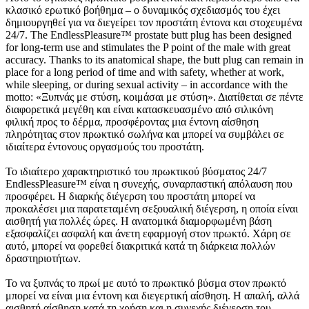
κλασικό ερωτικό βοήθημα – ο δυναμικός σχεδιασμός του έχει
δημιουργηθεί για να διεγείρει τον προστάτη έντονα και στοχευμένα
24/7. The EndlessPleasure™ prostate butt plug has been designed
for long-term use and stimulates the P point of the male with great
accuracy. Thanks to its anatomical shape, the butt plug can remain in
place for a long period of time and with safety, whether at work,
while sleeping, or during sexual activity – in accordance with the
motto: «Ξυπνάς με στύση, κοιμάσαι με στύση». Διατίθεται σε πέντε
διαφορετικά μεγέθη και είναι κατασκευασμένο από σιλικόνη
φιλική προς το δέρμα, προσφέροντας μια έντονη αίσθηση
πληρότητας στον πρωκτικό σωλήνα και μπορεί να συμβάλει σε
ιδιαίτερα έντονους οργασμούς του προστάτη.
Το ιδιαίτερο χαρακτηριστικό του πρωκτικού βύσματος 24/7
EndlessPleasure™ είναι η συνεχής, συναρπαστική απόλαυση που
προσφέρει. Η διαρκής διέγερση του προστάτη μπορεί να
προκαλέσει μια παρατεταμένη σεξουαλική διέγερση, η οποία είναι
αισθητή για πολλές ώρες. Η ανατομικά διαμορφωμένη βάση
εξασφαλίζει ασφαλή και άνετη εφαρμογή στον πρωκτό. Χάρη σε
αυτό, μπορεί να φορεθεί διακριτικά κατά τη διάρκεια πολλών
δραστηριοτήτων.
Το να ξυπνάς το πρωί με αυτό το πρωκτικό βύσμα στον πρωκτό
μπορεί να είναι μια έντονη και διεγερτική αίσθηση. Η απαλή, αλλά
αισθητή αίσθηση κατά τη χρήση και η συνεχής διέγερση του