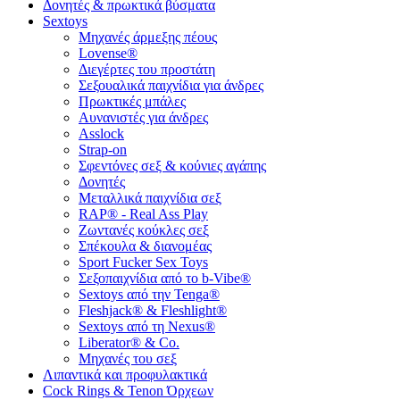
Δονητές & πρωκτικά βύσματα
Sextoys
Μηχανές άρμεξης πέους
Lovense®
Διεγέρτες του προστάτη
Σεξουαλικά παιχνίδια για άνδρες
Πρωκτικές μπάλες
Αυνανιστές για άνδρες
Asslock
Strap-on
Σφεντόνες σεξ & κούνιες αγάπης
Δονητές
Μεταλλικά παιχνίδια σεξ
RAP® - Real Ass Play
Ζωντανές κούκλες σεξ
Σπέκουλα & διανομέας
Sport Fucker Sex Toys
Σεξοπαιχνίδια από το b-Vibe®
Sextoys από την Tenga®
Fleshjack® & Fleshlight®
Sextoys από τη Nexus®
Liberator® & Co.
Μηχανές του σεξ
Λιπαντικά και προφυλακτικά
Cock Rings & Tenon Όρχεων