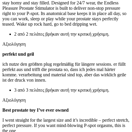
stay horny and stay filled. Designed for 24/7 wear, the Endless
Pleasure Prostate Stimulator is built to deliver non-stop pressure
right to your P-spot. Its anatomical base keeps it in place all day, so
you can work, sleep or play while your prostate stays perfectly
teased. Wake up rock hard, go to bed dripping wet.
2 από 2 πελάτες βρήκαν αυτή την κριτική χρήσιμη.
Αξιολόγηση
perfekt und geil
ich nutze den größten plug regelmäßig für längere sessions. er füllt
perfekt aus und trifft die prostata so, dass ich jedes mal härter
komme. verarbeitung und material sind top, aber das wirklich geile
ist der druck von innen.
3 από 3 πελάτες βρήκαν αυτή την κριτική χρήσιμη.
Αξιολόγηση
Best prostate toy I’ve ever owned
I went straight for the largest size and it’s incredible – perfect stretch,
perfect pressure. If you want mind-blowing P-spot orgasms, this is
the one