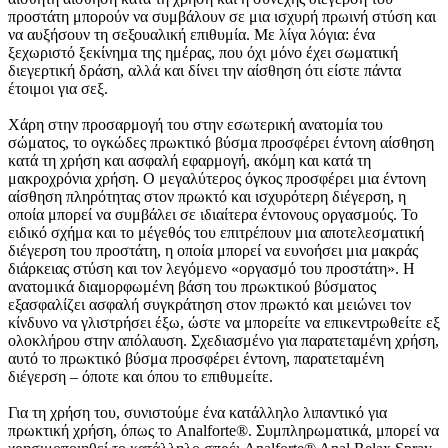
προστάτη μπορούν να συμβάλουν σε μια ισχυρή πρωινή στύση και
να αυξήσουν τη σεξουαλική επιθυμία. Με λίγα λόγια: ένα
ξεχωριστό ξεκίνημα της ημέρας, που όχι μόνο έχει σωματική
διεγερτική δράση, αλλά και δίνει την αίσθηση ότι είστε πάντα
έτοιμοι για σεξ.
Χάρη στην προσαρμογή του στην εσωτερική ανατομία του
σώματος, το ογκώδες πρωκτικό βύσμα προσφέρει έντονη αίσθηση
κατά τη χρήση και ασφαλή εφαρμογή, ακόμη και κατά τη
μακροχρόνια χρήση. Ο μεγαλύτερος όγκος προσφέρει μια έντονη
αίσθηση πληρότητας στον πρωκτό και ισχυρότερη διέγερση, η
οποία μπορεί να συμβάλει σε ιδιαίτερα έντονους οργασμούς. Το
ειδικό σχήμα και το μέγεθός του επιτρέπουν μια αποτελεσματική
διέγερση του προστάτη, η οποία μπορεί να ευνοήσει μια μακράς
διάρκειας στύση και τον λεγόμενο «οργασμό του προστάτη». Η
ανατομικά διαμορφωμένη βάση του πρωκτικού βύσματος
εξασφαλίζει ασφαλή συγκράτηση στον πρωκτό και μειώνει τον
κίνδυνο να γλιστρήσει έξω, ώστε να μπορείτε να επικεντρωθείτε εξ
ολοκλήρου στην απόλαυση. Σχεδιασμένο για παρατεταμένη χρήση,
αυτό το πρωκτικό βύσμα προσφέρει έντονη, παρατεταμένη
διέγερση – όποτε και όπου το επιθυμείτε.
Για τη χρήση του, συνιστούμε ένα κατάλληλο λιπαντικό για
πρωκτική χρήση, όπως το Analforte®. Συμπληρωματικά, μπορεί να