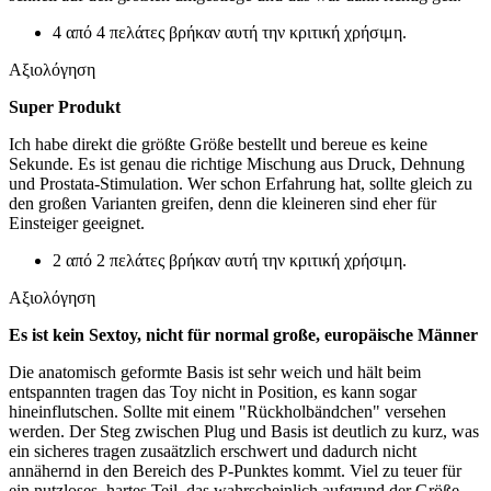
4 από 4 πελάτες βρήκαν αυτή την κριτική χρήσιμη.
Αξιολόγηση
Super Produkt
Ich habe direkt die größte Größe bestellt und bereue es keine
Sekunde. Es ist genau die richtige Mischung aus Druck, Dehnung
und Prostata-Stimulation. Wer schon Erfahrung hat, sollte gleich zu
den großen Varianten greifen, denn die kleineren sind eher für
Einsteiger geeignet.
2 από 2 πελάτες βρήκαν αυτή την κριτική χρήσιμη.
Αξιολόγηση
Es ist kein Sextoy, nicht für normal große, europäische Männer
Die anatomisch geformte Basis ist sehr weich und hält beim
entspannten tragen das Toy nicht in Position, es kann sogar
hineinflutschen. Sollte mit einem "Rückholbändchen" versehen
werden. Der Steg zwischen Plug und Basis ist deutlich zu kurz, was
ein sicheres tragen zusaätzlich erschwert und dadurch nicht
annähernd in den Bereich des P-Punktes kommt. Viel zu teuer für
ein nutzloses, hartes Teil, das wahrscheinlich aufgrund der Größe