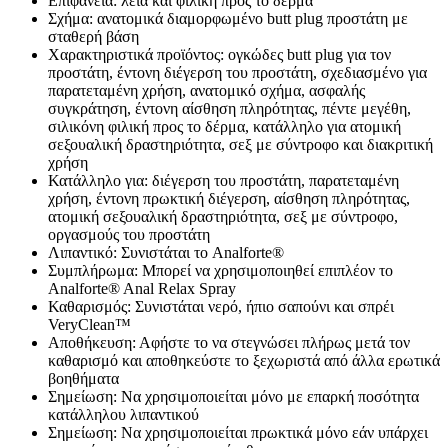
Επιφάνεια: λεία και φιλική προς το δέρμα
Σχήμα: ανατομικά διαμορφωμένο butt plug προστάτη με
σταθερή βάση
Χαρακτηριστικά προϊόντος: ογκώδες butt plug για τον
προστάτη, έντονη διέγερση του προστάτη, σχεδιασμένο για
παρατεταμένη χρήση, ανατομικό σχήμα, ασφαλής
συγκράτηση, έντονη αίσθηση πληρότητας, πέντε μεγέθη,
σιλικόνη φιλική προς το δέρμα, κατάλληλο για ατομική
σεξουαλική δραστηριότητα, σεξ με σύντροφο και διακριτική
χρήση
Κατάλληλο για: διέγερση του προστάτη, παρατεταμένη
χρήση, έντονη πρωκτική διέγερση, αίσθηση πληρότητας,
ατομική σεξουαλική δραστηριότητα, σεξ με σύντροφο,
οργασμούς του προστάτη
Λιπαντικό: Συνιστάται το Analforte®
Συμπλήρωμα: Μπορεί να χρησιμοποιηθεί επιπλέον το
Analforte® Anal Relax Spray
Καθαρισμός: Συνιστάται νερό, ήπιο σαπούνι και σπρέι
VeryClean™
Αποθήκευση: Αφήστε το να στεγνώσει πλήρως μετά τον
καθαρισμό και αποθηκεύστε το ξεχωριστά από άλλα ερωτικά
βοηθήματα
Σημείωση: Να χρησιμοποιείται μόνο με επαρκή ποσότητα
κατάλληλου λιπαντικού
Σημείωση: Να χρησιμοποιείται πρωκτικά μόνο εάν υπάρχει