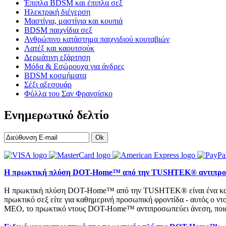
Έπιπλα BDSM και έπιπλα σεξ
Ηλεκτρική διέγερση
Μαστίγια, μαστίγια και κουπιά
BDSM παιχνίδια σεξ
Ανθρώπινο κατάστημα παιχνιδιού κουταβιών
Λατέξ και καουτσούκ
Δερμάτινη εξάρτηση
Μόδα & Εσώρουχα για άνδρες
BDSM κοσμήματα
Σέξι αξεσουάρ
Φύλλα του Σαν Φρανσίσκο
Ενημερωτικό δελτίο
Ok
Η πρωκτική πλύση DOT-Home™ από την TUSHTEK® αντιπροσωπεύ
Η πρωκτική πλύση DOT-Home™ από την TUSHTEK® είναι ένα καινοτόμ
πρωκτικό σεξ είτε για καθημερινή προσωπική φροντίδα - αυτός ο ντ
MEO, το πρωκτικό ντους DOT-Home™ αντιπροσωπεύει άνεση, ποιότη