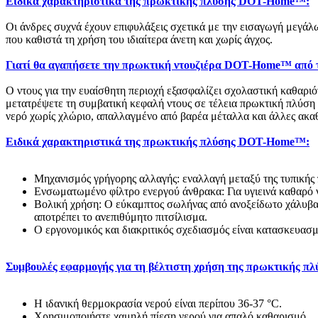
Ειδικά χαρακτηριστικά της πρωκτικής πλύσης DOT-Home™:
Οι άνδρες συχνά έχουν επιφυλάξεις σχετικά με την εισαγωγή μεγ
που καθιστά τη χρήση του ιδιαίτερα άνετη και χωρίς άγχος.
Γιατί θα αγαπήσετε την πρωκτική ντουζιέρα DOT-Home™ απ
Ο ντους για την ευαίσθητη περιοχή εξασφαλίζει σχολαστική καθαρι
μετατρέψετε τη συμβατική κεφαλή ντους σε τέλεια πρωκτική πλύση 
νερό χωρίς χλώριο, απαλλαγμένο από βαρέα μέταλλα και άλλες ακαθα
Ειδικά χαρακτηριστικά της πρωκτικής πλύσης DOT-Home™:
Μηχανισμός γρήγορης αλλαγής: εναλλαγή μεταξύ της τυπικής 
Ενσωματωμένο φίλτρο ενεργού άνθρακα: Για υγιεινά καθαρό νε
Βολική χρήση: Ο εύκαμπτος σωλήνας από ανοξείδωτο χάλυβα μ
αποτρέπει το ανεπιθύμητο πιτσίλισμα.
Ο εργονομικός και διακριτικός σχεδιασμός είναι κατασκευασμέ
Συμβουλές εφαρμογής για τη βέλτιστη χρήση της πρωκτικής 
Η ιδανική θερμοκρασία νερού είναι περίπου 36-37 °C.
Χρησιμοποιήστε χαμηλή πίεση νερού για απαλό καθαρισμό.