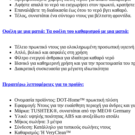
Αφήστε απαλά το νερό να εισχωρήσει στον πρωκτό, κρατήστε τ
Επαναλάβετε τη διαδικασία έως ότου το νερό βγει καθαρό.
Τέλος, συνιστάται ένα σύντομο ντους για βέλτιστη φροντίδα.
Οφέλη με μια ματιά: Τα οφέλη του καθαρισμού με μια ματιά:
Τέλειο πρωκτικό ντους για ολοκληρωμένη προσωπική υγιεινή
Απλό, βολικό και ασφαλές στη χρήση
Φίλτρο ενεργού άνθρακα για ιδιαίτερα καθαρό νερό
Ιδανικό για καθημερινή χρήση και για την προετοιμασία του 
Διακριτική συσκευασία για μέγιστη ιδιωτικότητα
Περαιτέρω λεπτομέρειες για το προϊόν:
Ονομασία προϊόντος: DOT-Home™ πρωκτική πλύση
Εφαρμογή: Ντους για την ευαίσθητη περιοχή για άνδρες και γ
Μάρκα: TUSHTEK®, συνιστάται από την MEO® Germany
Υλικό: υψηλής ποιότητας ABS και ανοξείδωτο ατσάλι
Μήκος σωλήνα: 3 μέτρα
Σύνδεση: Κατάλληλο για τυπικούς σωλήνες ντους
Καθαρισμός: Ή VeryClean™