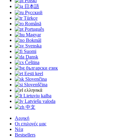
Polski
日本語
Русский
Türkçe
Română
Português
Magyar
Bokmål
Svenska
Suomi
Dansk
Čeština
български език
Eesti keel
Slovenčina
Slovenščina
ελληνικά
Lietuvių kalba
Latviešu valoda
中文
Αρχική
Οι επιλογές μας
Νέα
Bestsellers