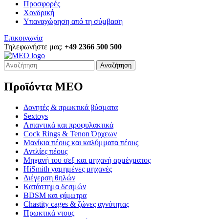
Προσφορές
Χονδρική
Υπαναχώρηση από τη σύμβαση
Επικοινωνία
Τηλεφωνήστε μας:
+49 2366 500 500
Αναζήτηση
Προϊόντα MEO
Δονητές & πρωκτικά βύσματα
Sextoys
Λιπαντικά και προφυλακτικά
Cock Rings & Tenon Όρχεων
Μανίκια πέους και καλύμματα πέους
Αντλίες πέους
Μηχανή του σεξ και μηχανή αρμέγματος
HiSmith γαμημένες μηχανές
Διέγερση θηλών
Κατάστημα δεσμών
BDSM και φίμωτρα
Chastity cages & ζώνες αγνότητας
Πρωκτικά ντους