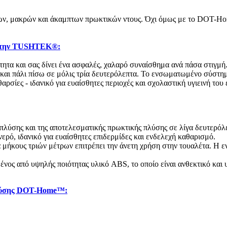
άλων, μακρών και άκαμπτων πρωκτικών ντους. Όχι όμως με το DOT-H
ό την TUSHTEK®:
ότητα και σας δίνει ένα ασφαλές, χαλαρό συναίσθημα ανά πάσα στιγμ
και πάλι πίσω σε μόλις τρία δευτερόλεπτα. Το ενσωματωμένο σύστημ
ρσίες - ιδανικό για ευαίσθητες περιοχές και σχολαστική υγιεινή το
πλύσης και της αποτελεσματικής πρωκτικής πλύσης σε λίγα δευτερόλ
ρό, ιδανικό για ευαίσθητες επιδερμίδες και ενδελεχή καθαρισμό.
ήκους τριών μέτρων επιτρέπει την άνετη χρήση στην τουαλέτα. Η εν
νος από υψηλής ποιότητας υλικό ABS, το οποίο είναι ανθεκτικό και υ
πλύσης DOT-Home™: