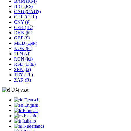
BAM (KM)
BRL (R$)
CAD (CAD$)
CHF (CHF)
CNY (¥)
CZK (Kč)
DKK (kr)
GBP (£)
MKD (Ден)
NOK (kr)
PLN (zł)
RON (lei)
RSD (Din.)
SEK (kr)
TRY (TL)
ZAR (R)
ελληνικά
Deutsch
English
Français
Español
Italiano
Nederlands