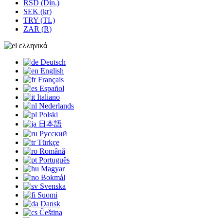
RSD (Din.)
SEK (kr)
TRY (TL)
ZAR (R)
ελληνικά
Deutsch
English
Français
Español
Italiano
Nederlands
Polski
日本語
Русский
Türkçe
Română
Português
Magyar
Bokmål
Svenska
Suomi
Dansk
Čeština