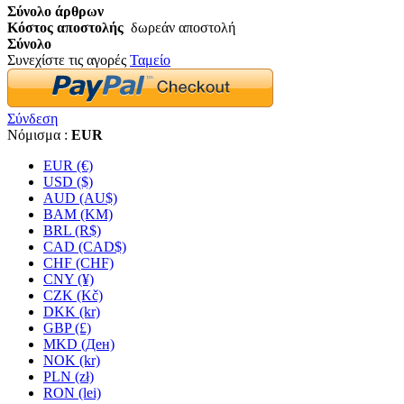
Σύνολο άρθρων
Κόστος αποστολής
δωρεάν αποστολή
Σύνολο
Συνεχίστε τις αγορές
Ταμείο
Σύνδεση
Νόμισμα :
EUR
EUR (€)
USD ($)
AUD (AU$)
BAM (KM)
BRL (R$)
CAD (CAD$)
CHF (CHF)
CNY (¥)
CZK (Kč)
DKK (kr)
GBP (£)
MKD (Ден)
NOK (kr)
PLN (zł)
RON (lei)