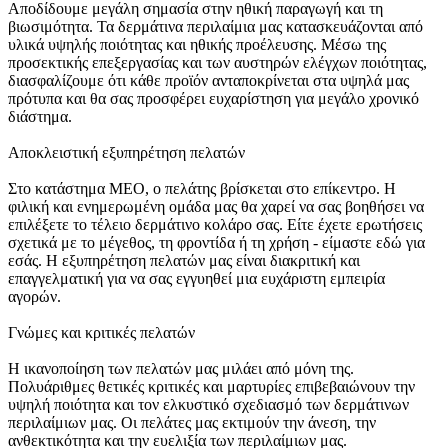
Αποδίδουμε μεγάλη σημασία στην ηθική παραγωγή και τη
βιωσιμότητα. Τα δερμάτινα περιλαίμια μας κατασκευάζονται από
υλικά υψηλής ποιότητας και ηθικής προέλευσης. Μέσω της
προσεκτικής επεξεργασίας και των αυστηρών ελέγχων ποιότητας,
διασφαλίζουμε ότι κάθε προϊόν ανταποκρίνεται στα υψηλά μας
πρότυπα και θα σας προσφέρει ευχαρίστηση για μεγάλο χρονικό
διάστημα.
Αποκλειστική εξυπηρέτηση πελατών
Στο κατάστημα MEO, ο πελάτης βρίσκεται στο επίκεντρο. Η
φιλική και ενημερωμένη ομάδα μας θα χαρεί να σας βοηθήσει να
επιλέξετε το τέλειο δερμάτινο κολάρο σας. Είτε έχετε ερωτήσεις
σχετικά με το μέγεθος, τη φροντίδα ή τη χρήση - είμαστε εδώ για
εσάς. Η εξυπηρέτηση πελατών μας είναι διακριτική και
επαγγελματική για να σας εγγυηθεί μια ευχάριστη εμπειρία
αγορών.
Γνώμες και κριτικές πελατών
Η ικανοποίηση των πελατών μας μιλάει από μόνη της.
Πολυάριθμες θετικές κριτικές και μαρτυρίες επιβεβαιώνουν την
υψηλή ποιότητα και τον ελκυστικό σχεδιασμό των δερμάτινων
περιλαίμιων μας. Οι πελάτες μας εκτιμούν την άνεση, την
ανθεκτικότητα και την ευελιξία των περιλαίμιων μας.