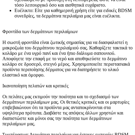
τόσο λειτουργικό όσο και αισθητικά ευχάριστο.
Ευέλικτο: Είτε για καθημερινή χρήση είτε για ειδικές BDSM
συνεδρίες, τα δερμάτινα περιλαίμια μας είναι ευέλικτα.
Φροντίδα των δερμάτινων περιλαίμιων
Η σωστή φροντίδα είναι ζωτικής σημασίας για να διασφαλιστεί η
μακροζωία του δερμάτινου περιλαίμιού σας. Καθαρίζετε τακτικά το
κολάρο με ένα υγρό πανί και ένα ήπιο διάλυμα σαπουνιού.
Αποφύγετε την επαφή με το νερό και αποθηκεύστε το δερμάτινο
κολάρο σε δροσερό, στεγνό μέρος. Χρησιμοποιείτε περιστασιακά
προϊόντα περιποίησης δέρματος για να διατηρήσετε το υλικό
ελαστικό και όμορφο.
Ικανοποίηση πελατών και κριτικές
Οι πελάτες μας εκτιμούν την ποιότητα και το σχεδιασμό των
δερμάτινων περιλαίμιων μας. Οι θετικές κριτικές και οι μαρτυρίες
επιβεβαιώνουν ότι τα προϊόντα μας ανταποκρίνονται στα
υψηλότερα πρότυπα. Διαβάστε τις απόψεις άλλων χρηστών και
διαπιστώστε και μόνοι σας την ποιότητα των δερμάτινων
περιλαίμιων μας.
Συμπέρασμα: Δερμάτινα περιλαίμια για έντονες εμπειρίες BDSM