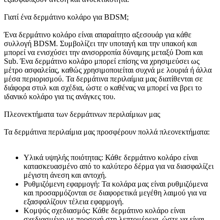
Γιατί ένα δερμάτινο κολάρο για BDSM;
Ένα δερμάτινο κολάρο είναι απαραίτητο αξεσουάρ για κάθε
συλλογή BDSM. Συμβολίζει την υποταγή και την υπακοή και
μπορεί να ενισχύσει την ανισορροπία δύναμης μεταξύ Dom και
Sub. Ένα δερμάτινο κολάρο μπορεί επίσης να χρησιμεύσει ως
μέτρο ασφαλείας, καθώς χρησιμοποιείται συχνά με λουριά ή άλλα
μέσα περιορισμού. Τα δερμάτινα περιλαίμια μας διατίθενται σε
διάφορα στυλ και σχέδια, ώστε ο καθένας να μπορεί να βρει το
ιδανικό κολάρο για τις ανάγκες του.
Πλεονεκτήματα των δερμάτινων περιλαίμιων μας
Τα δερμάτινα περιλαίμια μας προσφέρουν πολλά πλεονεκτήματα:
Υλικά υψηλής ποιότητας: Κάθε δερμάτινο κολάρο είναι
κατασκευασμένο από το καλύτερο δέρμα για να διασφαλίζει
μέγιστη άνεση και αντοχή.
Ρυθμιζόμενη εφαρμογή: Τα κολάρα μας είναι ρυθμιζόμενα
και προσαρμόζονται σε διαφορετικά μεγέθη λαιμού για να
εξασφαλίζουν τέλεια εφαρμογή.
Κομψός σχεδιασμός: Κάθε δερμάτινο κολάρο είναι
σχεδιασμένο με προσοχή στη λεπτομέρεια, ώστε να είναι