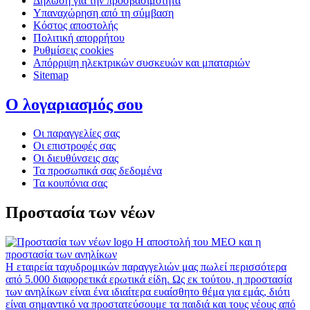
Δήλωση για την προσβασιμότητα
Υπαναχώρηση από τη σύμβαση
Κόστος αποστολής
Πολιτική απορρήτου
Ρυθμίσεις cookies
Απόρριψη ηλεκτρικών συσκευών και μπαταριών
Sitemap
Ο λογαριασμός σου
Οι παραγγελίες σας
Οι επιστροφές σας
Οι διευθύνσεις σας
Τα προσωπικά σας δεδομένα
Τα κουπόνια σας
Προστασία των νέων
Η αποστολή του MEO και η
προστασία των ανηλίκων
Η εταιρεία ταχυδρομικών παραγγελιών μας πωλεί περισσότερα
από 5.000 διαφορετικά ερωτικά είδη. Ως εκ τούτου, η προστασία
των ανηλίκων είναι ένα ιδιαίτερα ευαίσθητο θέμα για εμάς, διότι
είναι σημαντικό να προστατεύσουμε τα παιδιά και τους νέους από