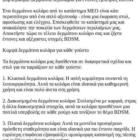
Ένα δερμάτινο κολάρο από το κατάστημα MEO είναι κάτι
περισσότερο από ένα απλό αξεσουάρ - είναι μια έκφραση στυλ,
αφοσίωσης και ελέγχου. Επισκεφθείτε το κατάστημά μας και
ανακαλύψτε την ποικιλία των δερμάτινων περιλαίμιων μας.
Αποκτήστε τώρα το τέλειο δερμάτινο κολάρο σας και ζήστε
έντονες και αξέχαστες στιγμές BDSM.
Κομψά δερμάτινα κολάρα για κάθε γούστο
Τα δερμάτινα κολάρα μας διατίθενται σε διαφορετικά σχέδια και
στυλ για να ταιριάζουν σε κάθε γούστο:
1. Κλασικά δερμάτινα κολάρα: Η απλή κομψότητα συναντά τη
λειτουργικότητα. Αυτά τα κολάρα είναι ιδανικά για καθημερινή
χρήση και είναι πολύ άνετα στη χρήση.
2. Διακοσμημένα δερμάτινα κολάρα: Στολισμένα με καρφιά, στρας
ή άλλα διακοσμητικά στοιχεία, αυτά τα κολάρα προσθέτουν μια
πινελιά υπερβολής σε κάθε ρούχο και τονίζουν το θέμα BDSM.
3. Πλατιά δερμάτινα κολάρα: Αυτά τα μοντέλα προσφέρουν
πρόσθετη σταθερότητα και είναι ιδανικά για πιο έντονο παιχνίδι. Η
ευρύτερη επιφάνεια εξασφαλίζει ομοιόμορφη κατανομή της πίεσης