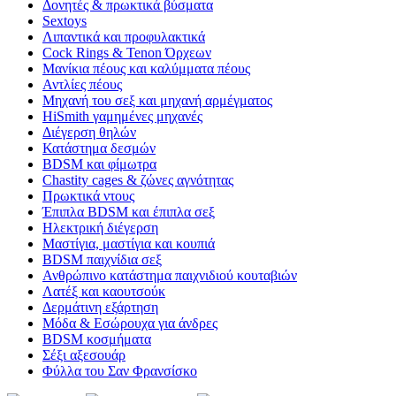
Δονητές & πρωκτικά βύσματα
Sextoys
Λιπαντικά και προφυλακτικά
Cock Rings & Tenon Όρχεων
Μανίκια πέους και καλύμματα πέους
Αντλίες πέους
Μηχανή του σεξ και μηχανή αρμέγματος
HiSmith γαμημένες μηχανές
Διέγερση θηλών
Κατάστημα δεσμών
BDSM και φίμωτρα
Chastity cages & ζώνες αγνότητας
Πρωκτικά ντους
Έπιπλα BDSM και έπιπλα σεξ
Ηλεκτρική διέγερση
Μαστίγια, μαστίγια και κουπιά
BDSM παιχνίδια σεξ
Ανθρώπινο κατάστημα παιχνιδιού κουταβιών
Λατέξ και καουτσούκ
Δερμάτινη εξάρτηση
Μόδα & Εσώρουχα για άνδρες
BDSM κοσμήματα
Σέξι αξεσουάρ
Φύλλα του Σαν Φρανσίσκο