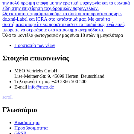
την πολύ πρώιμη επαφή με την ερωτική ψυχαγωγία και τα ερωτικά
είδη στην επιχείρηση ταχυδρομικών παραγγελιών.
Ως εκ τούτου, χρησιμοποιούμε τα συστήματα προστασίας age-
de.xml-Label και ICRA στο κατάστημά μας. Με αυτά τα
συστήματα μπορείτε να προστατεύσετε τα παιδιά σας, ενώ εσείς
μπορείτε να σερφάρετε στο κατάστημα ανεμπόδιστα.
Όλα τα μοντέλα φωτογραφιών μας είναι 18 ετών ή μεγαλύτερα
Προστασία των νέων
Στοιχεία επικοινωνίας
MEO Vertriebs GmbH
Lise-Meitner-Str. 9, 45699 Herten, Deutschland
Τηλεφωνήστε μας:
+49 2366 500 500
E-mail
info@meo.de
scroll
Γλωσσάριο
Βιωσιμότητα
Προσβασιμότητα
GPSR