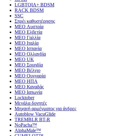
LGBTQIA+ BDSM
RACK BDSM
SSC
Σπρέι καθυστέρησης
MEO Αυστρία
MEO Ελβετία
MEO Γαλλία
MEO Ιταλία
MEO Ισπανία
MEO Ολλανδία
MEO UK
MEO Σουηδία
MEO Βέλγιο
MEO Ουγγαρία
MEO ΗΠΑ
MEO Καναδάς
MEO Ιαπωνία
Locktober
Μεγάλα δονητές
Μηχανή αρμέγματος για άνδρες
Autoblow VacuGlide
TREMBLR BT-R
NoPacha™
AlphaMale™
CUMELOT™