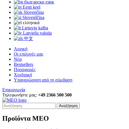
български език
Eesti keel
Slovenčina
Slovenščina
ελληνικά
Lietuvių kalba
Latviešu valoda
中文
Αρχική
Οι επιλογές μας
Νέα
Bestsellers
Προσφορές
Χονδρική
Υπαναχώρηση από τη σύμβαση
Επικοινωνία
Τηλεφωνήστε μας:
+49 2366 500 500
Αναζήτηση
Προϊόντα MEO