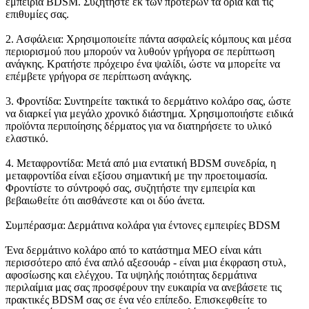
εμπειρία BDSM. Συζητήστε εκ των προτέρων τα όρια και τις
επιθυμίες σας.
2. Ασφάλεια: Χρησιμοποιείτε πάντα ασφαλείς κόμπους και μέσα
περιορισμού που μπορούν να λυθούν γρήγορα σε περίπτωση
ανάγκης. Κρατήστε πρόχειρο ένα ψαλίδι, ώστε να μπορείτε να
επέμβετε γρήγορα σε περίπτωση ανάγκης.
3. Φροντίδα: Συντηρείτε τακτικά το δερμάτινο κολάρο σας, ώστε
να διαρκεί για μεγάλο χρονικό διάστημα. Χρησιμοποιήστε ειδικά
προϊόντα περιποίησης δέρματος για να διατηρήσετε το υλικό
ελαστικό.
4. Μεταφροντίδα: Μετά από μια εντατική BDSM συνεδρία, η
μεταφροντίδα είναι εξίσου σημαντική με την προετοιμασία.
Φροντίστε το σύντροφό σας, συζητήστε την εμπειρία και
βεβαιωθείτε ότι αισθάνεστε και οι δύο άνετα.
Συμπέρασμα: Δερμάτινα κολάρα για έντονες εμπειρίες BDSM
Ένα δερμάτινο κολάρο από το κατάστημα MEO είναι κάτι
περισσότερο από ένα απλό αξεσουάρ - είναι μια έκφραση στυλ,
αφοσίωσης και ελέγχου. Τα υψηλής ποιότητας δερμάτινα
περιλαίμια μας σας προσφέρουν την ευκαιρία να ανεβάσετε τις
πρακτικές BDSM σας σε ένα νέο επίπεδο. Επισκεφθείτε το