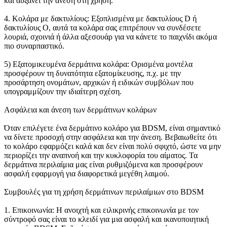
και αυξάνει την άνεση στη χρήση.
4. Κολάρα με δακτυλίους: Εξοπλισμένα με δακτυλίους D ή
δακτυλίους O, αυτά τα κολάρα σας επιτρέπουν να συνδέσετε
λουριά, σχοινιά ή άλλα αξεσουάρ για να κάνετε το παιχνίδι ακόμα
πιο συναρπαστικό.
5) Εξατομικευμένα δερμάτινα κολάρα: Ορισμένα μοντέλα
προσφέρουν τη δυνατότητα εξατομίκευσης, π.χ. με την
προσάρτηση ονομάτων, αρχικών ή ειδικών συμβόλων που
υπογραμμίζουν την ιδιαίτερη σχέση.
Ασφάλεια και άνεση των δερμάτινων κολάρων
Όταν επιλέγετε ένα δερμάτινο κολάρο για BDSM, είναι σημαντικό
να δίνετε προσοχή στην ασφάλεια και την άνεση. Βεβαιωθείτε ότι
το κολάρο εφαρμόζει καλά και δεν είναι πολύ σφιχτό, ώστε να μην
περιορίζει την αναπνοή και την κυκλοφορία του αίματος. Τα
δερμάτινα περιλαίμια μας είναι ρυθμιζόμενα και προσφέρουν
ασφαλή εφαρμογή για διαφορετικά μεγέθη λαιμού.
Συμβουλές για τη χρήση δερμάτινων περιλαίμιων στο BDSM
1. Επικοινωνία: Η ανοιχτή και ειλικρινής επικοινωνία με τον
σύντροφό σας είναι το κλειδί για μια ασφαλή και ικανοποιητική