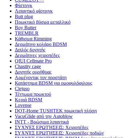
Φίστινγκ
Λιπαντικό φίστινγκ
Butt plug
Πρωκτικό βύσμα μεταλλικό
Boy Butter
TREMBLR
Κάθισμα Rimming
Δερμάτινο κολάρο BDSM
Διπλός δονητής
Δερμάτινες χειροπέδες
QIUI Cellmate Pro
Chastity cage
Δονητής ουρήθρας
Αρμέγοντας τον προστάτη
Κατάστημα BDSM για ομοφυλόφιλους
Clejuso
Τέντωμα πρωκτού
Κεριά BDSM
Lovense
DOT-Home TUSHTEK πρωκτική πλύση
VacuGlide από την Autoblow
INTT - Βρώσιμα λιπαντικά
ΣΥΧΝΈΣ ΕΡΩΤΉΣΕΙΣ: Χειροπέδες
ΣΥΧΝΈΣ ΕΡΩΤΉΣΕΙΣ: Χειροπέδες ποδιών