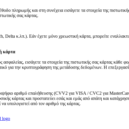
θοδο πληρωμής και στη συνέχεια εισάγετε τα στοιχεία της πιστωτικής
τωτικής σας κάρτας.
ch, Delta κ.λπ.). Εάν έχετε μόνο χρεωστική κάρτα, μπορείτε εναλλακ
ή κάρτα
ς ασφαλείας, εισάγετε τα στοιχεία της πιστωτικής σας κάρτας κάθε φο
ικό για την κρυπτογράφηση της μετάδοσης δεδομένων. Η επεξεργασί
ριψήφιο αριθμό επαλήθευσης (CVV2 για VISA / CVC2 για MasterCard),
φυσικής κάρτας και προστατεύει εσάς και εμάς από απάτη και κατάχρ
να υπολογιστεί από τον αριθμό της κάρτας.