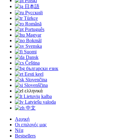
Polski
日本語
Русский
Türkçe
Română
Português
Magyar
Bokmål
Svenska
Suomi
Dansk
Čeština
български език
Eesti keel
Slovenčina
Slovenščina
ελληνικά
Lietuvių kalba
Latviešu valoda
中文
Αρχική
Οι επιλογές μας
Νέα
Bestsellers