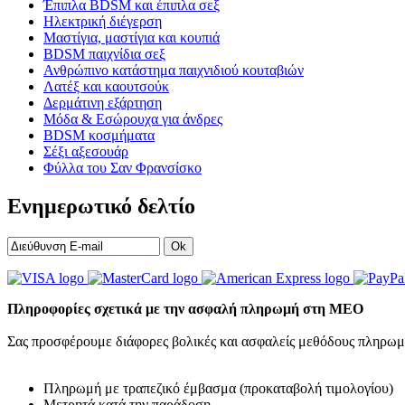
Έπιπλα BDSM και έπιπλα σεξ
Ηλεκτρική διέγερση
Μαστίγια, μαστίγια και κουπιά
BDSM παιχνίδια σεξ
Ανθρώπινο κατάστημα παιχνιδιού κουταβιών
Λατέξ και καουτσούκ
Δερμάτινη εξάρτηση
Μόδα & Εσώρουχα για άνδρες
BDSM κοσμήματα
Σέξι αξεσουάρ
Φύλλα του Σαν Φρανσίσκο
Ενημερωτικό δελτίο
Ok
Πληροφορίες σχετικά με την ασφαλή πληρωμή στη MEO
Σας προσφέρουμε διάφορες βολικές και ασφαλείς μεθόδους πληρωμ
Πληρωμή με τραπεζικό έμβασμα (προκαταβολή τιμολογίου)
Μετρητά κατά την παράδοση