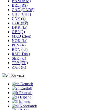
BAM (KM)
BRL (R$)
CAD (CAD$)
CHF (CHF)
CNY (¥)
CZK (Kč)
DKK (kr)
GBP (£)
MKD (Ден)
NOK (kr)
PLN (zł)
RON (lei)
RSD (Din.)
SEK (kr)
TRY (TL)
ZAR (R)
ελληνικά
Deutsch
English
Français
Español
Italiano
Nederlands