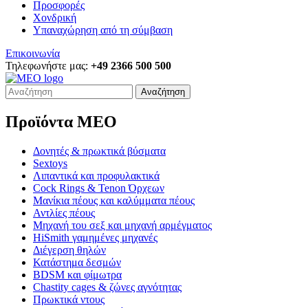
Προσφορές
Χονδρική
Υπαναχώρηση από τη σύμβαση
Επικοινωνία
Τηλεφωνήστε μας:
+49 2366 500 500
Αναζήτηση
Προϊόντα MEO
Δονητές & πρωκτικά βύσματα
Sextoys
Λιπαντικά και προφυλακτικά
Cock Rings & Tenon Όρχεων
Μανίκια πέους και καλύμματα πέους
Αντλίες πέους
Μηχανή του σεξ και μηχανή αρμέγματος
HiSmith γαμημένες μηχανές
Διέγερση θηλών
Κατάστημα δεσμών
BDSM και φίμωτρα
Chastity cages & ζώνες αγνότητας
Πρωκτικά ντους