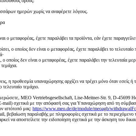
κόλουθους όρους:
εσσάρων ημερών χωρίς να αναφέρετε λόγους.
έρα
είναι ο μεταφορέας, έχετε παραλάβει τα προϊόντα, εάν έχετε παραγγείλ
ρίσει, ο οποίος δεν είναι ο μεταφορέας, έχετε παραλάβει το τελευταί
ά·
ι, ο οποίος δεν είναι ο μεταφορέας, έχετε παραλάβει την τελευταία με
 τεμάχια.
ς, η προθεσμία υπαναχώρησης αρχίζει να τρέχει μόνο όταν εσείς ή τρί
ο τελευταίο τεμάχιο.
ερώσετε, MEO Vertriebsgesellschaft, Lise-Meitner-Str. 9, D-45699 H
E-mail) σχετικά με την απόφασή σας για Υπαναχώρηση από τη σύμβα
ον ιστότοπό μας:
https://www.meo.de/de/module/meoagb/withdrawalF
il, βεβαίωση παραλαβής με πληροφορίες σχετικά με το περιεχόμενο 
ρκεί να αποστείλετε την ειδοποίηση σχετικά με την άσκηση του δικ