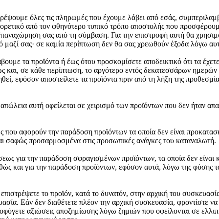
ρέψουμε όλες τις πληρωμές που έχουμε λάβει από εσάς, συμπεριλαμβ
αφορετικό από τον φθηνότερο τυπικό τρόπο αποστολής που προσφέρου
 Υπαναχώρηση σας από τη σύμβαση. Για την επιστροφή αυτή θα χρησι
κό μαζί σας· σε καμία περίπτωση δεν θα σας χρεωθούν έξοδα λόγω αυ
με τα προϊόντα ή έως ότου προσκομίσετε αποδεικτικό ότι τα έχετε 
ς και, σε κάθε περίπτωση, το αργότερο εντός δεκατεσσάρων ημερών 
θεί, εφόσον αποστείλετε τα προϊόντα πριν από τη λήξη της προθεσμ
 απώλεια αυτή οφείλεται σε χειρισμό των προϊόντων που δεν ήταν απαρ
 που αφορούν την παράδοση προϊόντων τα οποία δεν είναι προκατασκ
ίναι σαφώς προσαρμοσμένα στις προσωπικές ανάγκες του καταναλωτή.
ς για την παράδοση σφραγισμένων προϊόντων, τα οποία δεν είναι κα
αθώς και για την παράδοση προϊόντων, εφόσον αυτά, λόγω της φύσης τ
ιστρέψετε το προϊόν, κατά το δυνατόν, στην αρχική του συσκευασία, 
υασία. Εάν δεν διαθέτετε πλέον την αρχική συσκευασία, φροντίστε ν
ποφύγετε αξιώσεις αποζημίωσης λόγω ζημιών που οφείλονται σε ελλι