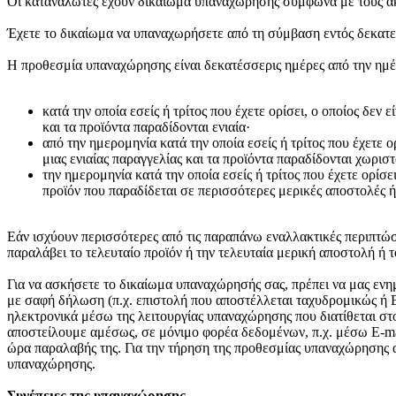
Οι καταναλωτές έχουν δικαίωμα υπαναχώρησης σύμφωνα με τους α
Έχετε το δικαίωμα να υπαναχωρήσετε από τη σύμβαση εντός δεκατ
Η προθεσμία υπαναχώρησης είναι δεκατέσσερις ημέρες από την ημ
κατά την οποία εσείς ή τρίτος που έχετε ορίσει, ο οποίος δεν 
και τα προϊόντα παραδίδονται ενιαία·
από την ημερομηνία κατά την οποία εσείς ή τρίτος που έχετε ο
μιας ενιαίας παραγγελίας και τα προϊόντα παραδίδονται χωριστ
την ημερομηνία κατά την οποία εσείς ή τρίτος που έχετε ορίσε
προϊόν που παραδίδεται σε περισσότερες μερικές αποστολές ή
Εάν ισχύουν περισσότερες από τις παραπάνω εναλλακτικές περιπτώσει
παραλάβει το τελευταίο προϊόν ή την τελευταία μερική αποστολή ή τ
Για να ασκήσετε το δικαίωμα υπαναχώρησής σας, πρέπει να μας ενημ
με σαφή δήλωση (π.χ. επιστολή που αποστέλλεται ταχυδρομικώς ή 
ηλεκτρονικά μέσω της λειτουργίας υπαναχώρησης που διατίθεται στ
αποστείλουμε αμέσως, σε μόνιμο φορέα δεδομένων, π.χ. μέσω E-ma
ώρα παραλαβής της. Για την τήρηση της προθεσμίας υπαναχώρησης α
υπαναχώρησης.
Συνέπειες της υπαναχώρησης