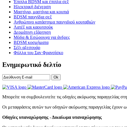
Έπιπλα BDSM και έπιπλα σεξ
Ηλεκτρική διέγερση
Μαστίγια, μαστίγια και κουπιά
BDSM παιχνίδια σεξ
Ανθρώπινο κατάστημα παιχνιδιού κουταβιών
Λατέξ και καουτσούκ
Δερμάτινη εξάρτηση
Μόδα & Εσώρουχα για άνδρες
BDSM κοσμήματα
Σέξι αξεσουάρ
Φύλλα του Σαν Φρανσίσκο
Ενημερωτικό δελτίο
Ok
Μπορείτε να συμβουλευτείτε τις οδηγίες ακύρωσης παραγγελίας στ
Οι μεταφράσεις αυτών των οδηγιών ακύρωσης παραγγελίας έχουν ως
Οδηγίες υπαναχώρησης - Δικαίωμα υπαναχώρησης