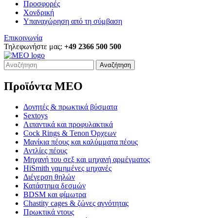
Προσφορές
Χονδρική
Υπαναχώρηση από τη σύμβαση
Επικοινωνία
Τηλεφωνήστε μας:
+49 2366 500 500
Αναζήτηση
Προϊόντα MEO
Δονητές & πρωκτικά βύσματα
Sextoys
Λιπαντικά και προφυλακτικά
Cock Rings & Tenon Όρχεων
Μανίκια πέους και καλύμματα πέους
Αντλίες πέους
Μηχανή του σεξ και μηχανή αρμέγματος
HiSmith γαμημένες μηχανές
Διέγερση θηλών
Κατάστημα δεσμών
BDSM και φίμωτρα
Chastity cages & ζώνες αγνότητας
Πρωκτικά ντους