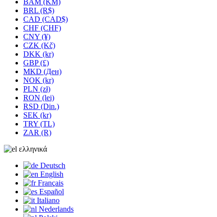
BAM (KM)
BRL (R$)
CAD (CAD$)
CHF (CHF)
CNY (¥)
CZK (Kč)
DKK (kr)
GBP (£)
MKD (Ден)
NOK (kr)
PLN (zł)
RON (lei)
RSD (Din.)
SEK (kr)
TRY (TL)
ZAR (R)
ελληνικά
Deutsch
English
Français
Español
Italiano
Nederlands