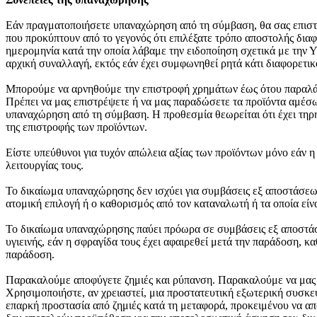
Εάν πραγματοποιήσετε υπαναχώρηση από τη σύμβαση, θα σας επιστ
που προκύπτουν από το γεγονός ότι επιλέξατε τρόπο αποστολής δι
ημερομηνία κατά την οποία λάβαμε την ειδοποίηση σχετικά με την
αρχική συναλλαγή, εκτός εάν έχει συμφωνηθεί ρητά κάτι διαφορετι
Μπορούμε να αρνηθούμε την επιστροφή χρημάτων έως ότου παραλάβου
Πρέπει να μας επιστρέψετε ή να μας παραδώσετε τα προϊόντα αμέσω
υπαναχώρηση από τη σύμβαση. Η προθεσμία θεωρείται ότι έχει τηρη
της επιστροφής των προϊόντων.
Είστε υπεύθυνοι για τυχόν απώλεια αξίας των προϊόντων μόνο εάν η
λειτουργίας τους.
Το δικαίωμα υπαναχώρησης δεν ισχύει για συμβάσεις εξ αποστάσεως
ατομική επιλογή ή ο καθορισμός από τον καταναλωτή ή τα οποία ε
Το δικαίωμα υπαναχώρησης παύει πρόωρα σε συμβάσεις εξ αποστάσεω
υγιεινής, εάν η σφραγίδα τους έχει αφαιρεθεί μετά την παράδοση, κ
παράδοση.
Παρακαλούμε αποφύγετε ζημιές και ρύπανση. Παρακαλούμε να μας επ
Χρησιμοποιήστε, αν χρειαστεί, μια προστατευτική εξωτερική συσκε
επαρκή προστασία από ζημιές κατά τη μεταφορά, προκειμένου να α