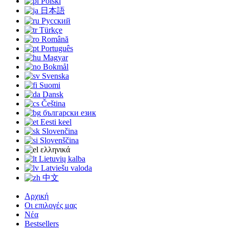
Polski
日本語
Русский
Türkçe
Română
Português
Magyar
Bokmål
Svenska
Suomi
Dansk
Čeština
български език
Eesti keel
Slovenčina
Slovenščina
ελληνικά
Lietuvių kalba
Latviešu valoda
中文
Αρχική
Οι επιλογές μας
Νέα
Bestsellers