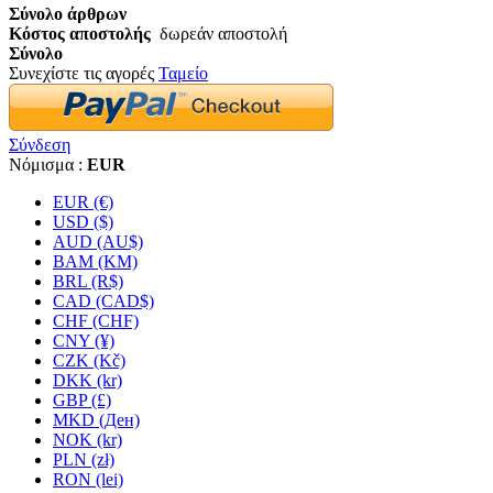
Σύνολο άρθρων
Κόστος αποστολής
δωρεάν αποστολή
Σύνολο
Συνεχίστε τις αγορές
Ταμείο
Σύνδεση
Νόμισμα :
EUR
EUR (€)
USD ($)
AUD (AU$)
BAM (KM)
BRL (R$)
CAD (CAD$)
CHF (CHF)
CNY (¥)
CZK (Kč)
DKK (kr)
GBP (£)
MKD (Ден)
NOK (kr)
PLN (zł)
RON (lei)