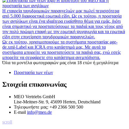
Η αποστολή του MEO και η
προστασία των ανηλίκων
Η εταιρεία ταχυδρομικών παραγγελιών μας πωλεί περισσότερα
από 5.000 διαφορετικά ερωτικά είδη. Ως εκ τούτου, η προστασία
των ανηλίκων είναι ένα ιδιαίτερα ευαίσθητο θέμα για εμάς, διότι
είναι σημαντικό να προστατεύσουμε τα παιδιά και τους νέους από
την πολύ πρώιμη επαφή με την ερωτική ψυχαγωγία και τα ερωτικά
είδη στην επιχείρηση ταχυδρομικών παραγγελιών.
Ως εκ τούτου, χρησιμοποιούμε τα συστήματα προστασίας age-
de.xml-Label και ICRA στο κατάστημά μας. Με αυτά τα
συστήματα μπορείτε να προστατεύσετε τα παιδιά σας, ενώ εσείς
μπορείτε να σερφάρετε στο κατάστημα ανεμπόδιστα.
Όλα τα μοντέλα φωτογραφιών μας είναι 18 ετών ή μεγαλύτερα
Προστασία των νέων
Στοιχεία επικοινωνίας
MEO Vertriebs GmbH
Lise-Meitner-Str. 9, 45699 Herten, Deutschland
Τηλεφωνήστε μας:
+49 2366 500 500
E-mail
info@meo.de
scroll