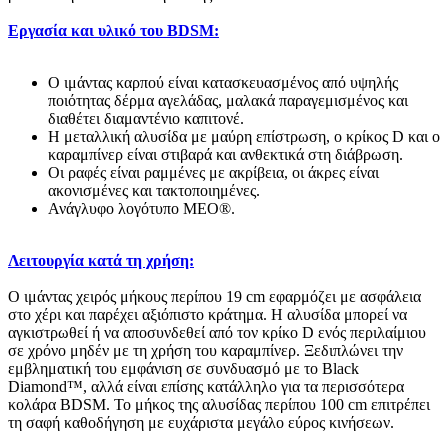
Εργασία και υλικό του BDSM:
Ο ιμάντας καρπού είναι κατασκευασμένος από υψηλής
ποιότητας δέρμα αγελάδας, μαλακά παραγεμισμένος και
διαθέτει διαμαντένιο καπιτονέ.
Η μεταλλική αλυσίδα με μαύρη επίστρωση, ο κρίκος D και ο
καραμπίνερ είναι στιβαρά και ανθεκτικά στη διάβρωση.
Οι ραφές είναι ραμμένες με ακρίβεια, οι άκρες είναι
ακονισμένες και τακτοποιημένες.
Ανάγλυφο λογότυπο MEO®.
Λειτουργία κατά τη χρήση:
Ο ιμάντας χειρός μήκους περίπου 19 cm εφαρμόζει με ασφάλεια
στο χέρι και παρέχει αξιόπιστο κράτημα. Η αλυσίδα μπορεί να
αγκιστρωθεί ή να αποσυνδεθεί από τον κρίκο D ενός περιλαίμιου
σε χρόνο μηδέν με τη χρήση του καραμπίνερ. Ξεδιπλώνει την
εμβληματική του εμφάνιση σε συνδυασμό με το Black
Diamond™, αλλά είναι επίσης κατάλληλο για τα περισσότερα
κολάρα BDSM. Το μήκος της αλυσίδας περίπου 100 cm επιτρέπει
τη σαφή καθοδήγηση με ευχάριστα μεγάλο εύρος κινήσεων.