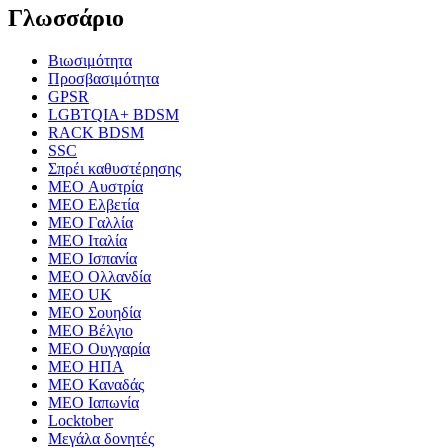
Γλωσσάριο
Βιωσιμότητα
Προσβασιμότητα
GPSR
LGBTQIA+ BDSM
RACK BDSM
SSC
Σπρέι καθυστέρησης
MEO Αυστρία
MEO Ελβετία
MEO Γαλλία
MEO Ιταλία
MEO Ισπανία
MEO Ολλανδία
MEO UK
MEO Σουηδία
MEO Βέλγιο
MEO Ουγγαρία
MEO ΗΠΑ
MEO Καναδάς
MEO Ιαπωνία
Locktober
Μεγάλα δονητές