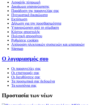
Ασφαλής πληρωμή
Δικαίωμα υπαναχώρησης
Παράδοση της παραγγελίας σας
Πνευματικά δικαιώματα
Εκτύπωση
Δήλωση για την προσβασιμότητα
Υπαναχώρηση από τη σύμβαση
Κόστος αποστολής
Πολιτική απορρήτου
Ρυθμίσεις cookies
Απόρριψη ηλεκτρικών συσκευών και μπαταριών
Sitemap
Ο λογαριασμός σου
Οι παραγγελίες σας
Οι επιστροφές σας
Οι διευθύνσεις σας
Τα προσωπικά σας δεδομένα
Τα κουπόνια σας
Προστασία των νέων