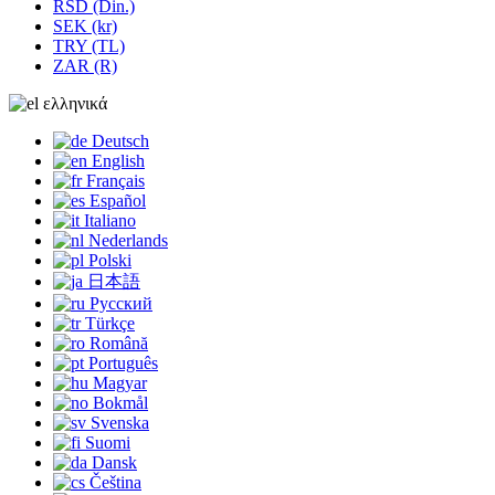
RSD (Din.)
SEK (kr)
TRY (TL)
ZAR (R)
ελληνικά
Deutsch
English
Français
Español
Italiano
Nederlands
Polski
日本語
Русский
Türkçe
Română
Português
Magyar
Bokmål
Svenska
Suomi
Dansk
Čeština