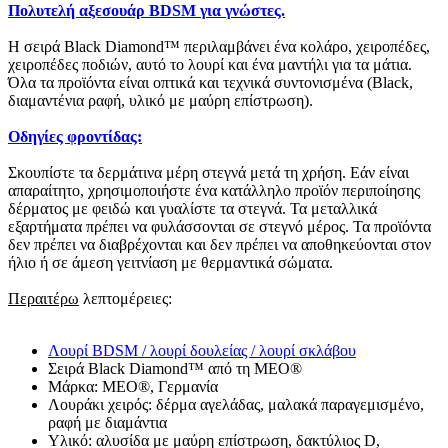
Πολυτελή αξεσουάρ BDSM για γνώστες.
Η σειρά Black Diamond™ περιλαμβάνει ένα κολάρο, χειροπέδες,
χειροπέδες ποδιών, αυτό το λουρί και ένα μαντήλι για τα μάτια.
Όλα τα προϊόντα είναι οπτικά και τεχνικά συντονισμένα (Black,
διαμαντένια ραφή, υλικό με μαύρη επίστρωση).
Οδηγίες φροντίδας:
Σκουπίστε τα δερμάτινα μέρη στεγνά μετά τη χρήση. Εάν είναι
απαραίτητο, χρησιμοποιήστε ένα κατάλληλο προϊόν περιποίησης
δέρματος με φειδώ και γυαλίστε τα στεγνά. Τα μεταλλικά
εξαρτήματα πρέπει να φυλάσσονται σε στεγνό μέρος. Τα προϊόντα
δεν πρέπει να διαβρέχονται και δεν πρέπει να αποθηκεύονται στον
ήλιο ή σε άμεση γειτνίαση με θερμαντικά σώματα.
Περαιτέρω
λεπτομέρειες:
Λουρί BDSM / λουρί δουλείας / λουρί σκλάβου
Σειρά Black Diamond™ από τη MEO®
Μάρκα: MEO®, Γερμανία
Λουράκι χειρός: δέρμα αγελάδας, μαλακά παραγεμισμένο,
ραφή με διαμάντια
Υλικό: αλυσίδα με μαύρη επίστρωση, δακτύλιος D,