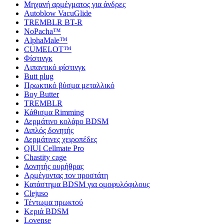
Μηχανή αρμέγματος για άνδρες
Autoblow VacuGlide
TREMBLR BT-R
NoPacha™
AlphaMale™
CUMELOT™
Φίστινγκ
Λιπαντικό φίστινγκ
Butt plug
Πρωκτικό βύσμα μεταλλικό
Boy Butter
TREMBLR
Κάθισμα Rimming
Δερμάτινο κολάρο BDSM
Διπλός δονητής
Δερμάτινες χειροπέδες
QIUI Cellmate Pro
Chastity cage
Δονητής ουρήθρας
Αρμέγοντας τον προστάτη
Κατάστημα BDSM για ομοφυλόφιλους
Clejuso
Τέντωμα πρωκτού
Κεριά BDSM
Lovense