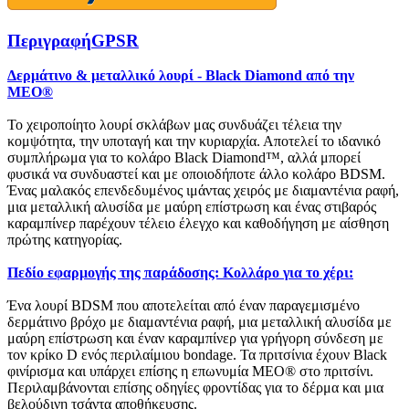
Περιγραφή
GPSR
Δερμάτινο & μεταλλικό λουρί - Black Diamond από την
MEO®
Το χειροποίητο λουρί σκλάβων μας συνδυάζει τέλεια την
κομψότητα, την υποταγή και την κυριαρχία. Αποτελεί το ιδανικό
συμπλήρωμα για το κολάρο Black Diamond™, αλλά μπορεί
φυσικά να συνδυαστεί και με οποιοδήποτε άλλο κολάρο BDSM.
Ένας μαλακός επενδεδυμένος ιμάντας χειρός με διαμαντένια ραφή,
μια μεταλλική αλυσίδα με μαύρη επίστρωση και ένας στιβαρός
καραμπίνερ παρέχουν τέλειο έλεγχο και καθοδήγηση με αίσθηση
πρώτης κατηγορίας.
Πεδίο εφαρμογής της παράδοσης: Κολλάρο για το χέρι:
Ένα λουρί BDSM που αποτελείται από έναν παραγεμισμένο
δερμάτινο βρόχο με διαμαντένια ραφή, μια μεταλλική αλυσίδα με
μαύρη επίστρωση και έναν καραμπίνερ για γρήγορη σύνδεση με
τον κρίκο D ενός περιλαίμιου bondage. Τα πριτσίνια έχουν Black
φινίρισμα και υπάρχει επίσης η επωνυμία MEO® στο πριτσίνι.
Περιλαμβάνονται επίσης οδηγίες φροντίδας για το δέρμα και μια
βελούδινη τσάντα αποθήκευσης.