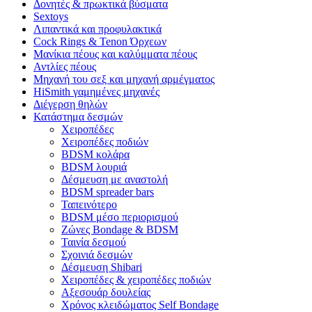
Δονητές & πρωκτικά βύσματα
Sextoys
Λιπαντικά και προφυλακτικά
Cock Rings & Tenon Όρχεων
Μανίκια πέους και καλύμματα πέους
Αντλίες πέους
Μηχανή του σεξ και μηχανή αρμέγματος
HiSmith γαμημένες μηχανές
Διέγερση θηλών
Κατάστημα δεσμών
Χειροπέδες
Χειροπέδες ποδιών
BDSM κολάρα
BDSM λουριά
Δέσμευση με αναστολή
BDSM spreader bars
Ταπεινότερο
BDSM μέσο περιορισμού
Ζώνες Bondage & BDSM
Ταινία δεσμού
Σχοινιά δεσμών
Δέσμευση Shibari
Χειροπέδες & χειροπέδες ποδιών
Αξεσουάρ δουλείας
Χρόνος κλειδώματος Self Bondage