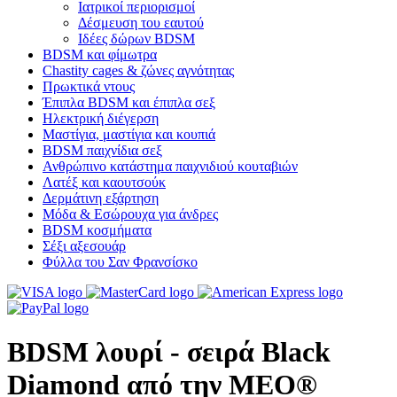
Ιατρικοί περιορισμοί
Δέσμευση του εαυτού
Ιδέες δώρων BDSM
BDSM και φίμωτρα
Chastity cages & ζώνες αγνότητας
Πρωκτικά ντους
Έπιπλα BDSM και έπιπλα σεξ
Ηλεκτρική διέγερση
Μαστίγια, μαστίγια και κουπιά
BDSM παιχνίδια σεξ
Ανθρώπινο κατάστημα παιχνιδιού κουταβιών
Λατέξ και καουτσούκ
Δερμάτινη εξάρτηση
Μόδα & Εσώρουχα για άνδρες
BDSM κοσμήματα
Σέξι αξεσουάρ
Φύλλα του Σαν Φρανσίσκο
BDSM λουρί - σειρά Black
Diamond από την MEO®