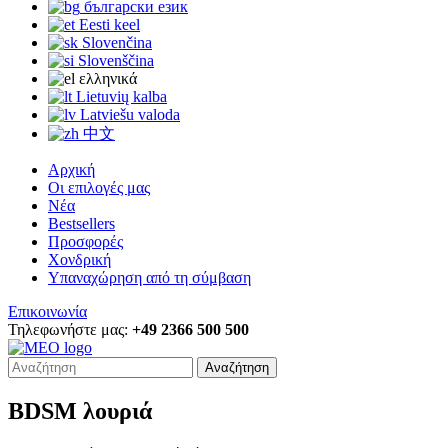
български език
Eesti keel
Slovenčina
Slovenščina
ελληνικά
Lietuvių kalba
Latviešu valoda
中文
Αρχική
Οι επιλογές μας
Νέα
Bestsellers
Προσφορές
Χονδρική
Υπαναχώρηση από τη σύμβαση
Επικοινωνία
Τηλεφωνήστε μας:
+49 2366 500 500
Αναζήτηση
BDSM λουριά