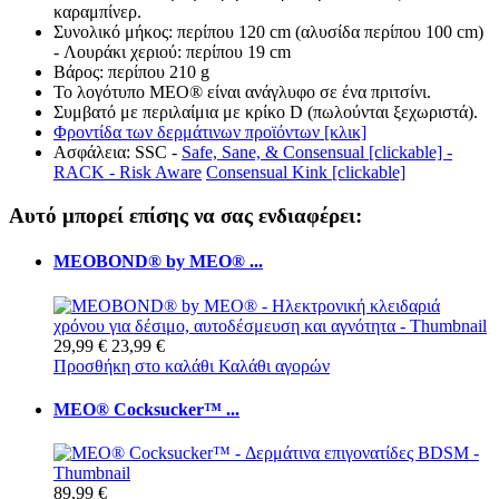
καραμπίνερ.
Συνολικό μήκος: περίπου 120 cm (αλυσίδα περίπου 100 cm)
- Λουράκι χεριού: περίπου 19 cm
Βάρος: περίπου 210 g
Το λογότυπο MEO® είναι ανάγλυφο σε ένα πριτσίνι.
Συμβατό με περιλαίμια με κρίκο D (πωλούνται ξεχωριστά).
Φροντίδα των δερμάτινων προϊόντων [κλικ]
Ασφάλεια: SSC -
Safe, Sane, & Consensual [clickable] -
RACK - Risk Aware
Consensual Kink [clickable]
Αυτό μπορεί επίσης να σας ενδιαφέρει:
MEOBOND® by MEO® ...
29,99 €
23,99 €
Προσθήκη στο καλάθι
Καλάθι αγορών
MEO® Cocksucker™ ...
89,99 €