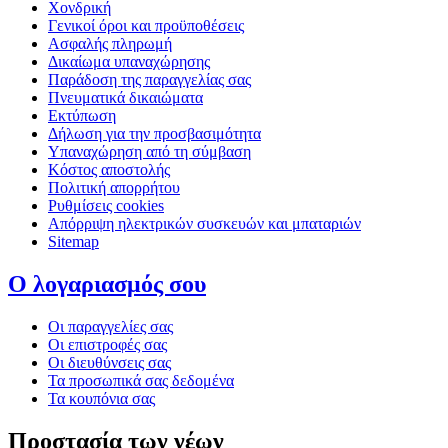
Χονδρική
Γενικοί όροι και προϋποθέσεις
Ασφαλής πληρωμή
Δικαίωμα υπαναχώρησης
Παράδοση της παραγγελίας σας
Πνευματικά δικαιώματα
Εκτύπωση
Δήλωση για την προσβασιμότητα
Υπαναχώρηση από τη σύμβαση
Κόστος αποστολής
Πολιτική απορρήτου
Ρυθμίσεις cookies
Απόρριψη ηλεκτρικών συσκευών και μπαταριών
Sitemap
Ο λογαριασμός σου
Οι παραγγελίες σας
Οι επιστροφές σας
Οι διευθύνσεις σας
Τα προσωπικά σας δεδομένα
Τα κουπόνια σας
Προστασία των νέων