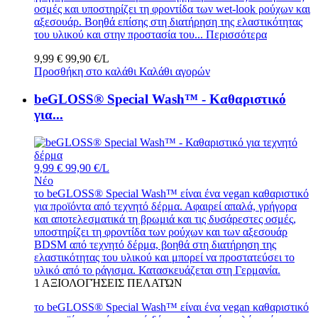
οσμές και υποστηρίζει τη φροντίδα των wet-look ρούχων και
αξεσουάρ. Βοηθά επίσης στη διατήρηση της ελαστικότητας
του υλικού και στην προστασία του...
Περισσότερα
9,99 €
99,90 €/L
Προσθήκη στο καλάθι
Καλάθι αγορών
beGLOSS® Special Wash™ - Καθαριστικό
για...
9,99 €
99,90 €/L
Νέο
το beGLOSS® Special Wash™ είναι ένα vegan καθαριστικό
για προϊόντα από τεχνητό δέρμα. Αφαιρεί απαλά, γρήγορα
και αποτελεσματικά τη βρωμιά και τις δυσάρεστες οσμές,
υποστηρίζει τη φροντίδα των ρούχων και των αξεσουάρ
BDSM από τεχνητό δέρμα, βοηθά στη διατήρηση της
ελαστικότητας του υλικού και μπορεί να προστατεύσει το
υλικό από το ράγισμα. Κατασκευάζεται στη Γερμανία.
1
ΑΞΙΟΛΟΓΉΣΕΙΣ ΠΕΛΑΤΏΝ
το beGLOSS® Special Wash™ είναι ένα vegan καθαριστικό