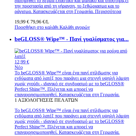
διατηρηθεί το δέρμα ελαστικό και μαλακό και υποστηρίζει
την προστασία από τη γήρανση, το ξεθώριασμα και το
ράγισμα. Κατασκευάζεται στη Γερμανία.
Περισσότερα
19,99 €
79,96 €/L
Προσθήκη στο καλάθι
Καλάθι αγορών
beGLOSS® Wipe™ - Πανί γυαλίσματος για...
12,99 €
Νέο
Το beGLOSS® Wipe™ είναι ένα πανί στίλβωσης για
ενδύματα από λατέξ που παράγει μια στεγνή υψηλή λάμψη
χωρίς χνούδι - ιδανικό σε συνδυασμό με το beGLOSS®
Perfect Shine™. Πλένεται και μπορεί να
επαναχρησιμοποιηθεί. Κατασκευάζεται στη Γερμανία.
1
ΑΞΙΟΛΟΓΉΣΕΙΣ ΠΕΛΑΤΏΝ
Το beGLOSS® Wipe™ είναι ένα πανί στίλβωσης για
ενδύματα από λατέξ που παράγει μια στεγνή υψηλή λάμψη
χωρίς χνούδι - ιδανικό σε συνδυασμό με το beGLOSS®
Perfect Shine™. Πλένεται και μπορεί να
επαναχρησιμοποιηθεί. Κατασκευάζεται στη Γερμανία.