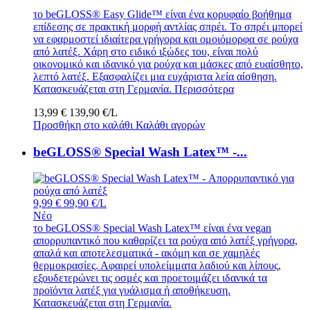
το beGLOSS® Easy Glide™ είναι ένα κορυφαίο βοήθημα
επίδεσης σε πρακτική μορφή αντλίας σπρέι. Το σπρέι μπορεί
να εφαρμοστεί ιδιαίτερα γρήγορα και ομοιόμορφα σε ρούχα
από λατέξ. Χάρη στο ειδικό ιξώδες του, είναι πολύ
οικονομικό και ιδανικό για ρούχα και μάσκες από ευαίσθητο,
λεπτό λατέξ. Εξασφαλίζει μια ευχάριστα λεία αίσθηση.
Κατασκευάζεται στη Γερμανία.
Περισσότερα
13,99 €
139,90 €/L
Προσθήκη στο καλάθι
Καλάθι αγορών
beGLOSS® Special Wash Latex™ -...
9,99 €
99,90 €/L
Νέο
το beGLOSS® Special Wash Latex™ είναι ένα vegan
απορρυπαντικό που καθαρίζει τα ρούχα από λατέξ γρήγορα,
απαλά και αποτελεσματικά - ακόμη και σε χαμηλές
θερμοκρασίες. Αφαιρεί υπολείμματα λαδιού και λίπους,
εξουδετερώνει τις οσμές και προετοιμάζει ιδανικά τα
προϊόντα λατέξ για γυάλισμα ή αποθήκευση.
Κατασκευάζεται στη Γερμανία.