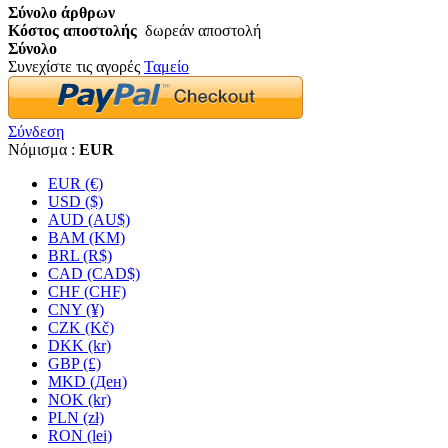
Σύνολο άρθρων
Κόστος αποστολής
δωρεάν αποστολή
Σύνολο
Συνεχίστε τις αγορές
Ταμείο
Σύνδεση
Νόμισμα :
EUR
EUR (€)
USD ($)
AUD (AU$)
BAM (KM)
BRL (R$)
CAD (CAD$)
CHF (CHF)
CNY (¥)
CZK (Kč)
DKK (kr)
GBP (£)
MKD (Ден)
NOK (kr)
PLN (zł)
RON (lei)