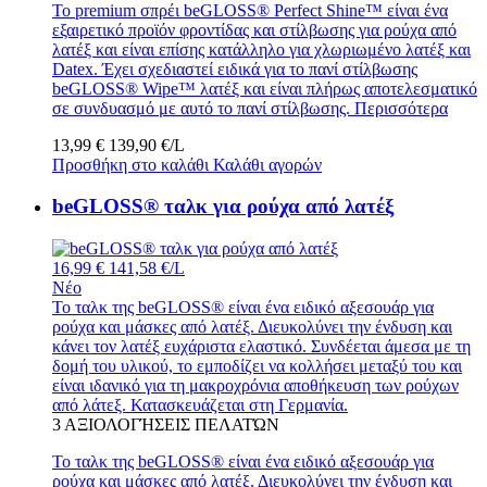
Το premium σπρέι beGLOSS® Perfect Shine™ είναι ένα
εξαιρετικό προϊόν φροντίδας και στίλβωσης για ρούχα από
λατέξ και είναι επίσης κατάλληλο για χλωριωμένο λατέξ και
Datex. Έχει σχεδιαστεί ειδικά για το πανί στίλβωσης
beGLOSS® Wipe™ λατέξ και είναι πλήρως αποτελεσματικό
σε συνδυασμό με αυτό το πανί στίλβωσης.
Περισσότερα
13,99 €
139,90 €/L
Προσθήκη στο καλάθι
Καλάθι αγορών
beGLOSS® ταλκ για ρούχα από λατέξ
16,99 €
141,58 €/L
Νέο
Το ταλκ της beGLOSS® είναι ένα ειδικό αξεσουάρ για
ρούχα και μάσκες από λατέξ. Διευκολύνει την ένδυση και
κάνει τον λατέξ ευχάριστα ελαστικό. Συνδέεται άμεσα με τη
δομή του υλικού, το εμποδίζει να κολλήσει μεταξύ του και
είναι ιδανικό για τη μακροχρόνια αποθήκευση των ρούχων
από λάτεξ. Κατασκευάζεται στη Γερμανία.
3
ΑΞΙΟΛΟΓΉΣΕΙΣ ΠΕΛΑΤΏΝ
Το ταλκ της beGLOSS® είναι ένα ειδικό αξεσουάρ για
ρούχα και μάσκες από λατέξ. Διευκολύνει την ένδυση και