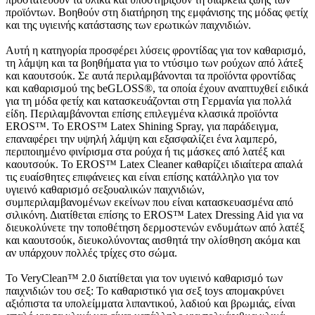
προϊόντων. Βοηθούν στη διατήρηση της εμφάνισης της μόδας φετίχ
και της υγιεινής κατάστασης των ερωτικών παιχνιδιών.
Αυτή η κατηγορία προσφέρει λύσεις φροντίδας για τον καθαρισμό,
τη λάμψη και τα βοηθήματα για το ντύσιμο των ρούχων από λάτεξ
και καουτσούκ. Σε αυτά περιλαμβάνονται τα προϊόντα φροντίδας
και καθαρισμού της beGLOSS®, τα οποία έχουν αναπτυχθεί ειδικά
για τη μόδα φετίχ και κατασκευάζονται στη Γερμανία για πολλά
είδη. Περιλαμβάνονται επίσης επιλεγμένα κλασικά προϊόντα
EROS™. Το EROS™ Latex Shining Spray, για παράδειγμα,
επαναφέρει την υψηλή λάμψη και εξασφαλίζει ένα λαμπερό,
περιποιημένο φινίρισμα στα ρούχα ή τις μάσκες από λατέξ και
καουτσούκ. Το EROS™ Latex Cleaner καθαρίζει ιδιαίτερα απαλά
τις ευαίσθητες επιφάνειες και είναι επίσης κατάλληλο για τον
υγιεινό καθαρισμό σεξουαλικών παιχνιδιών,
συμπεριλαμβανομένων εκείνων που είναι κατασκευασμένα από
σιλικόνη. Διατίθεται επίσης το EROS™ Latex Dressing Aid για να
διευκολύνετε την τοποθέτηση δερμοστενών ενδυμάτων από λατέξ
και καουτσούκ, διευκολύνοντας αισθητά την ολίσθηση ακόμα και
αν υπάρχουν πολλές τρίχες στο σώμα.
Το VeryClean™ 2.0 διατίθεται για τον υγιεινό καθαρισμό των
παιχνιδιών του σεξ: Το καθαριστικό για σεξ toys απομακρύνει
αξιόπιστα τα υπολείμματα λιπαντικού, λαδιού και βρωμιάς, είναι