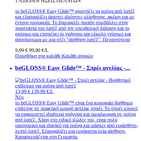
1
ΑΞΙΟΛΟΓΉΣΕΙΣ ΠΕΛΑΤΏΝ
το beGLOSS® Easy Glide™ φροντίζει τα ρούχα από λατέξ
και εξασφαλίζει άριστες ιδιότητες ολίσθησης, ακόμη και με
έντονη τριχοφυΐα. Το δημοφιλές προϊόν συμβάλλει στην
προστασία του λατέξ από την υπερβολική διάταση και το
σκίσιμο και επιτρέπει το γρήγορο και εύκολο ντύσιμο και
απογύμνωμα με μια σέξι "αίσθηση λατέξ".
Περισσότερα
9,99 €
99,90 €/L
Προσθήκη στο καλάθι
Καλάθι αγορών
beGLOSS® Easy Glide™ - Σπρέι αντλίας -...
13,99 €
139,90 €/L
Νέο
το beGLOSS® Easy Glide™ είναι ένα κορυφαίο βοήθημα
επίδεσης σε πρακτική μορφή αντλίας σπρέι. Το σπρέι μπορεί
να εφαρμοστεί ιδιαίτερα γρήγορα και ομοιόμορφα σε ρούχα
από λατέξ. Χάρη στο ειδικό ιξώδες του, είναι πολύ
οικονομικό και ιδανικό για ρούχα και μάσκες από ευαίσθητο,
λεπτό λατέξ. Εξασφαλίζει μια ευχάριστα λεία αίσθηση.
Κατασκευάζεται στη Γερμανία.