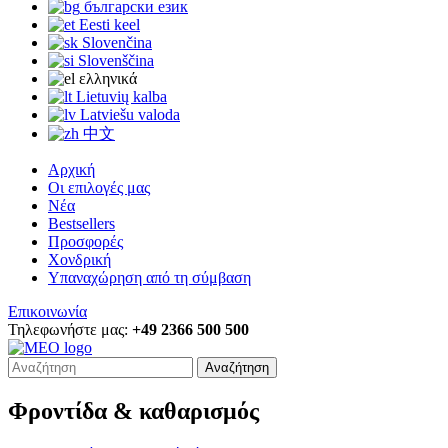
български език
Eesti keel
Slovenčina
Slovenščina
ελληνικά
Lietuvių kalba
Latviešu valoda
中文
Αρχική
Οι επιλογές μας
Νέα
Bestsellers
Προσφορές
Χονδρική
Υπαναχώρηση από τη σύμβαση
Επικοινωνία
Τηλεφωνήστε μας:
+49 2366 500 500
Αναζήτηση
Φροντίδα & καθαρισμός