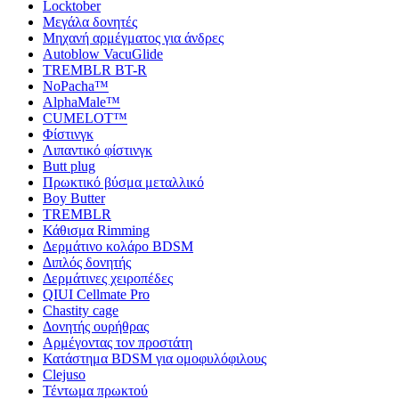
Locktober
Μεγάλα δονητές
Μηχανή αρμέγματος για άνδρες
Autoblow VacuGlide
TREMBLR BT-R
NoPacha™
AlphaMale™
CUMELOT™
Φίστινγκ
Λιπαντικό φίστινγκ
Butt plug
Πρωκτικό βύσμα μεταλλικό
Boy Butter
TREMBLR
Κάθισμα Rimming
Δερμάτινο κολάρο BDSM
Διπλός δονητής
Δερμάτινες χειροπέδες
QIUI Cellmate Pro
Chastity cage
Δονητής ουρήθρας
Αρμέγοντας τον προστάτη
Κατάστημα BDSM για ομοφυλόφιλους
Clejuso
Τέντωμα πρωκτού