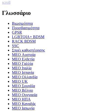
scroll
Γλωσσάριο
Βιωσιμότητα
Προσβασιμότητα
GPSR
LGBTQIA+ BDSM
RACK BDSM
SSC
Σπρέι καθυστέρησης
MEO Αυστρία
MEO Ελβετία
MEO Γαλλία
MEO Ιταλία
MEO Ισπανία
MEO Ολλανδία
MEO UK
MEO Σουηδία
MEO Βέλγιο
MEO Ουγγαρία
MEO ΗΠΑ
MEO Καναδάς
MEO Ιαπωνία