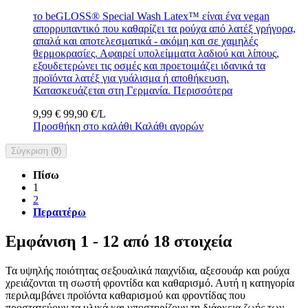
το beGLOSS® Special Wash Latex™ είναι ένα vegan
απορρυπαντικό που καθαρίζει τα ρούχα από λατέξ γρήγορα,
απαλά και αποτελεσματικά - ακόμη και σε χαμηλές
θερμοκρασίες. Αφαιρεί υπολείμματα λαδιού και λίπους,
εξουδετερώνει τις οσμές και προετοιμάζει ιδανικά τα
προϊόντα λατέξ για γυάλισμα ή αποθήκευση.
Κατασκευάζεται στη Γερμανία.
Περισσότερα
9,99 €
99,90 €/L
Προσθήκη στο καλάθι
Καλάθι αγορών
Σύγκριση (
0
)
Πίσω
1
2
Περαιτέρω
Εμφάνιση 1 - 12 από 18 στοιχεία
Τα υψηλής ποιότητας σεξουαλικά παιχνίδια, αξεσουάρ και ρούχα
χρειάζονται τη σωστή φροντίδα και καθαρισμό. Αυτή η κατηγορία
περιλαμβάνει προϊόντα καθαρισμού και φροντίδας που
προστατεύουν τα υλικά και υποστηρίζουν τη διάρκεια ζωής των