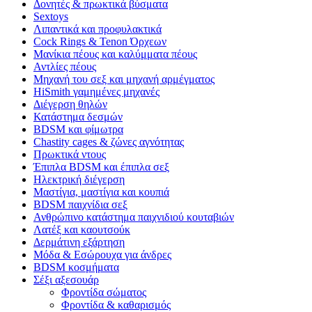
Δονητές & πρωκτικά βύσματα
Sextoys
Λιπαντικά και προφυλακτικά
Cock Rings & Tenon Όρχεων
Μανίκια πέους και καλύμματα πέους
Αντλίες πέους
Μηχανή του σεξ και μηχανή αρμέγματος
HiSmith γαμημένες μηχανές
Διέγερση θηλών
Κατάστημα δεσμών
BDSM και φίμωτρα
Chastity cages & ζώνες αγνότητας
Πρωκτικά ντους
Έπιπλα BDSM και έπιπλα σεξ
Ηλεκτρική διέγερση
Μαστίγια, μαστίγια και κουπιά
BDSM παιχνίδια σεξ
Ανθρώπινο κατάστημα παιχνιδιού κουταβιών
Λατέξ και καουτσούκ
Δερμάτινη εξάρτηση
Μόδα & Εσώρουχα για άνδρες
BDSM κοσμήματα
Σέξι αξεσουάρ
Φροντίδα σώματος
Φροντίδα & καθαρισμός