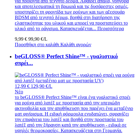
για προϊόντα από τεχνητό δέρμα. Αφαιρεί απαλά, γρήγορα
και αποτελεσματικά τη βρωμιά και τις δυσάρεστες οσμές,
υποστηρίζει τη φροντίδα των ρούχων και των αξεσουάρ
BDSM από τεχνητό δέρμα, βοηθά στη διατήρηση της
ελαστικότητας του υλικού και μπορεί να προστατεύσει το
υλικό από το ράγισμα. Κατασκευάζεται...
Περισσότερα
9,99 €
99,90 €/L
Προσθήκη στο καλάθι
Καλάθι αγορών
beGLOSS® Perfect Shine™ - γυαλιστικό
σπρέι...
12,99 €
129,90 €/L
Νέο
το beGLOSS® Perfect Shine™ είναι ένα γυαλιστικό σπρέι
για ρούχα από λατέξ με προστασία από την υπεριώδη
ακτινοβολία και την αποθήκευση που παρέχει ένα μεταξένιο
ματ φινίρισμα. Η ειδική φόρμουλα ενυδατώνει, σφραγίζει
την επιφάνεια του λατέξ και βοηθά στην προστασία του
λατέξ από την ξήρανση κατά την αποθήκευση - ειδικά σε
υψηλές θερμοκρασίες. Κατασκευάζεται στη Γερμανία.