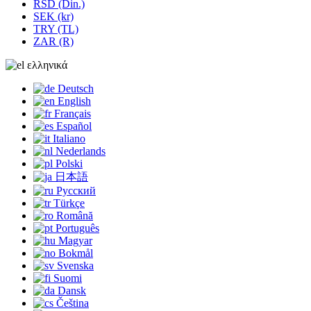
RSD (Din.)
SEK (kr)
TRY (TL)
ZAR (R)
ελληνικά
Deutsch
English
Français
Español
Italiano
Nederlands
Polski
日本語
Русский
Türkçe
Română
Português
Magyar
Bokmål
Svenska
Suomi
Dansk
Čeština