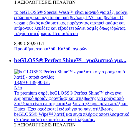
1
ΑΞΙΟΛΟΓΉΣΕΙΣ ΠΕΛΑΤΏΝ
το beGLOSS® Special Wash™ είναι ιδανικό για σέξι ρούχα,
εσώρουχα και αξεσουάρ από βινύλιο, PVC και βινύλιο. Ο
vegan ειδικός καθαριστικός παράγοντας αφαιρεί ακόμα και
επίμονους λεκέδες και εξουδετερώνει οσμές όπως ιδρώτας,
τσιγάρα και άρωμα.
Περισσότερα
8,99 €
89,90 €/L
Προσθήκη στο καλάθι
Καλάθι αγορών
beGLOSS® Perfect Shine™ - γυαλιστικό για...
13,99 €
139,90 €/L
Νέο
Το premium σπρέι beGLOSS® Perfect Shine™ είναι ένα
εξαιρετικό προϊόν φροντίδας και στίλβωσης για ρούχα από
λατέξ και είναι επίσης κατάλληλο για χλωριωμένο λατέξ και
Datex. Έχει σχεδιαστεί ειδικά για το πανί στίλβωσης
beGLOSS® Wipe™ λατέξ και είναι πλήρως αποτελεσματικό
σε συνδυασμό με αυτό το πανί στίλβωσης.
2
ΑΞΙΟΛΟΓΉΣΕΙΣ ΠΕΛΑΤΏΝ