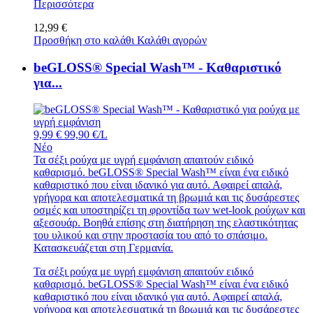
Περισσότερα
12,99 €
Προσθήκη στο καλάθι
Καλάθι αγορών
beGLOSS® Special Wash™ - Καθαριστικό
για...
9,99 €
99,90 €/L
Νέο
Τα σέξι ρούχα με υγρή εμφάνιση απαιτούν ειδικό
καθαρισμό. beGLOSS® Special Wash™ είναι ένα ειδικό
καθαριστικό που είναι ιδανικό για αυτό. Αφαιρεί απαλά,
γρήγορα και αποτελεσματικά τη βρωμιά και τις δυσάρεστες
οσμές και υποστηρίζει τη φροντίδα των wet-look ρούχων και
αξεσουάρ. Βοηθά επίσης στη διατήρηση της ελαστικότητας
του υλικού και στην προστασία του από το σπάσιμο.
Κατασκευάζεται στη Γερμανία.
Τα σέξι ρούχα με υγρή εμφάνιση απαιτούν ειδικό
καθαρισμό. beGLOSS® Special Wash™ είναι ένα ειδικό
καθαριστικό που είναι ιδανικό για αυτό. Αφαιρεί απαλά,
γρήγορα και αποτελεσματικά τη βρωμιά και τις δυσάρεστες