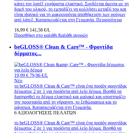
κάνει τον λατέξ ευχάριστα ελαστικό. Συνδέεται άμεσα με τη
δομή του υλικού, το εμποδίζει να κολλήσει μεταξύ του και
είναι ιδανικό για τη μακροχρόνια αποθήκευση των ρούχων
από λάτεξ. Κατασκευάζεται στη Γερμανία.
Περισσότερα
16,99 €
141,58 €/L
Προσθήκη στο καλάθι
Καλάθι αγορών
beGLOSS® Clean & Care™ - Φροντίδα
δέρματος...
19,99 €
79,96 €/L
Νέο
το beGLOSS® Clean & Care™ είναι ένα προϊόν φροντίδας
δέρματος 2 σε 1 για προϊόντα από λείο δέρμα. Βοηθά να
διατηρηθεί το δέρμα ελαστικό και μαλακό και υποστηρίζει
την προστασία από τη γήρανση, το ξεθώριασμα και το
ράγισμα. Κατασκευάζεται στη Γερμανία.
6
ΑΞΙΟΛΟΓΉΣΕΙΣ ΠΕΛΑΤΏΝ
το beGLOSS® Clean & Care™ είναι ένα προϊόν φροντίδας
δέρματος 2 σε 1 για προϊόντα από λείο δέρμα. Βοηθά να