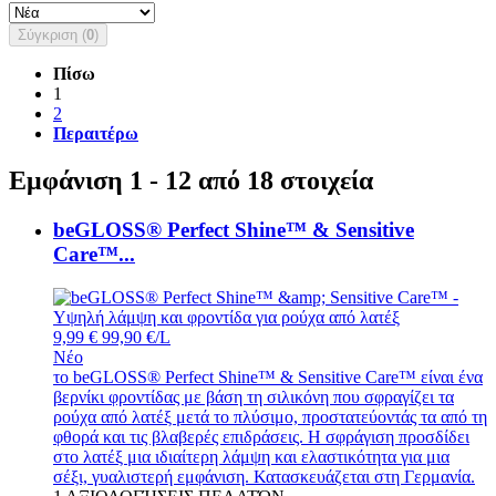
Σύγκριση (
0
)
Πίσω
1
2
Περαιτέρω
Εμφάνιση 1 - 12 από 18 στοιχεία
beGLOSS® Perfect Shine™ & Sensitive
Care™...
9,99 €
99,90 €/L
Νέο
το beGLOSS® Perfect Shine™ & Sensitive Care™ είναι ένα
βερνίκι φροντίδας με βάση τη σιλικόνη που σφραγίζει τα
ρούχα από λατέξ μετά το πλύσιμο, προστατεύοντάς τα από τη
φθορά και τις βλαβερές επιδράσεις. Η σφράγιση προσδίδει
στο λατέξ μια ιδιαίτερη λάμψη και ελαστικότητα για μια
σέξι, γυαλιστερή εμφάνιση. Κατασκευάζεται στη Γερμανία.