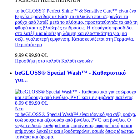
1
ΑΞΙΟΛΟΓΉΣΕΙΣ ΠΕΛΑΤΏΝ
το beGLOSS® Perfect Shine™ & Sensitive Care™ είναι ένα
βερνίκι φροντίδας με βάση τη σιλικόνη που σφραγίζει τα
ρούχα από λατέξ μετά το πλύσιμο, προστατεύοντάς τα από τη
φθορά και τις βλαβερές επιδράσεις. Η σφράγιση προσδίδει
στο λατέξ μια ιδιαίτερη λάμψη και ελαστικότητα για μια
σέξι, γυαλιστερή εμφάνιση. Κατασκευάζεται στη Γερμανία.
Περισσότερα
9,99 €
99,90 €/L
Προσθήκη στο καλάθι
Καλάθι αγορών
beGLOSS® Special Wash™ - Καθαριστικό
για...
8,99 €
89,90 €/L
Νέο
το beGLOSS® Special Wash™ είναι ιδανικό για σέξι ρούχα,
εσώρουχα και αξεσουάρ από βινύλιο, PVC και βινύλιο. Ο
vegan ειδικός καθαριστικός παράγοντας αφαιρεί ακόμα και
επίμονους λεκέδες και εξουδετερώνει οσμές όπως ιδρώτας,
τσιγάρα και άρωμα.