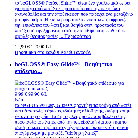
το beGLOSS® Perfect Shine™ είναι ένα γυαλιστικό σπρέι
για ρούχα από λατέξ με προστασία από την υπεριώδη
ακτινοβολία και την αποθήκευση που παρέχει ένα μεταξένιο
ματ φινίρισμα. Η ειδική φόρμουλα ενυδατώνει, σφραγίζει
την επιφάνεια του λατέξ και βοηθά στην προστασία του
λατέξ από την ξήρανση κατά την αποθήκευση - ειδικά σε
υψηλές θερμοκρασίες....
Περισσότερα
12,99 €
129,90 €/L
Προσθήκη στο καλάθι
Καλάθι αγορών
beGLOSS® Easy Glide™ - Βοηθητικό
επίδεσμο...
9,99 €
99,90 €/L
Νέο
το beGLOSS® Easy Glide™ φροντίζει τα ρούχα από λατέξ
και εξασφαλίζει άριστες ιδιότητες ολίσθησης, ακόμη και με
έντονη τριχοφυΐα. Το δημοφιλές προϊόν συμβάλλει στην
προστασία του λατέξ από την υπερβολική διάταση και το
σκίσιμο και επιτρέπει το γρήγορο και εύκολο ντύσιμο και
απογύμνωμα με μια σέξι "αίσθηση λατέξ".