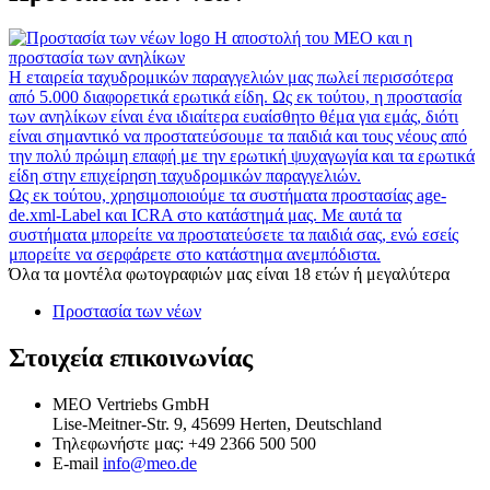
Η αποστολή του MEO και η
προστασία των ανηλίκων
Η εταιρεία ταχυδρομικών παραγγελιών μας πωλεί περισσότερα
από 5.000 διαφορετικά ερωτικά είδη. Ως εκ τούτου, η προστασία
των ανηλίκων είναι ένα ιδιαίτερα ευαίσθητο θέμα για εμάς, διότι
είναι σημαντικό να προστατεύσουμε τα παιδιά και τους νέους από
την πολύ πρώιμη επαφή με την ερωτική ψυχαγωγία και τα ερωτικά
είδη στην επιχείρηση ταχυδρομικών παραγγελιών.
Ως εκ τούτου, χρησιμοποιούμε τα συστήματα προστασίας age-
de.xml-Label και ICRA στο κατάστημά μας. Με αυτά τα
συστήματα μπορείτε να προστατεύσετε τα παιδιά σας, ενώ εσείς
μπορείτε να σερφάρετε στο κατάστημα ανεμπόδιστα.
Όλα τα μοντέλα φωτογραφιών μας είναι 18 ετών ή μεγαλύτερα
Προστασία των νέων
Στοιχεία επικοινωνίας
MEO Vertriebs GmbH
Lise-Meitner-Str. 9, 45699 Herten, Deutschland
Τηλεφωνήστε μας:
+49 2366 500 500
E-mail
info@meo.de