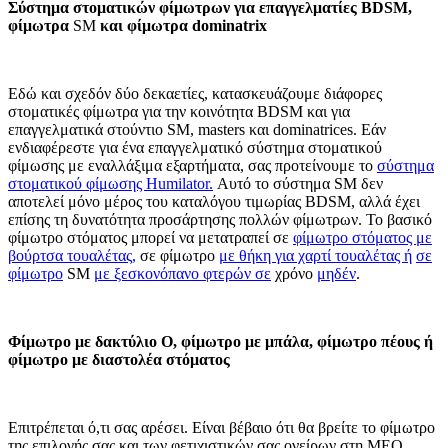
Σύστημα στοματικών φίμωτρων για επαγγελματίες BDSM,
φίμωτρα
SM
και φίμωτρα dominatrix
Εδώ και σχεδόν δύο δεκαετίες, κατασκευάζουμε διάφορες
στοματικές φίμωτρα για την κοινότητα BDSM και για
επαγγελματικά στούντιο SM, masters και dominatrices. Εάν
ενδιαφέρεστε για ένα επαγγελματικό σύστημα στοματικού
φίμωσης με εναλλάξιμα εξαρτήματα, σας προτείνουμε το
σύστημα
στοματικού φίμωσης Humilator.
Αυτό το σύστημα SM δεν
αποτελεί μόνο μέρος του καταλόγου τιμωρίας BDSM, αλλά έχει
επίσης τη δυνατότητα προσάρτησης πολλών φίμωτρων. Το βασικό
φίμωτρο στόματος μπορεί να μετατραπεί σε
φίμωτρο στόματος με
βούρτσα τουαλέτας,
σε φίμωτρο
με θήκη για χαρτί τουαλέτας ή
σε
φίμωτρο
SM
με ξεσκονόπανο φτερών σε
χρόνο
μηδέν
.
Φίμωτρο με δακτύλιο Ο, φίμωτρο με μπάλα, φίμωτρο πέους ή
φίμωτρο με διαστολέα στόματος
Επιτρέπεται ό,τι σας αρέσει. Είναι βέβαιο ότι θα βρείτε το φίμωτρο
της επιλογής σας και των φετιχιστικών σας ονείρων στη MEO.