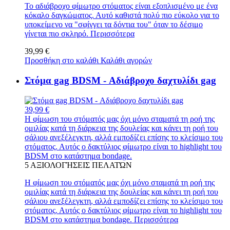
Το αδιάβροχο φίμωτρο στόματος είναι εξοπλισμένο με ένα
κόκαλο δαγκώματος. Αυτό καθιστά πολύ πιο εύκολο για το
υποκείμενο να "σφίγγει τα δόντια του" όταν το δέσιμο
γίνεται πιο σκληρό.
Περισσότερα
39,99 €
Προσθήκη στο καλάθι
Καλάθι αγορών
Στόμα gag BDSM - Αδιάβροχο δαχτυλίδι gag
39,99 €
Η φίμωση του στόματός μας όχι μόνο σταματά τη ροή της
ομιλίας κατά τη διάρκεια της δουλείας και κάνει τη ροή του
σάλιου ανεξέλεγκτη, αλλά εμποδίζει επίσης το κλείσιμο του
στόματος. Αυτός ο δακτύλιος φίμωτρο είναι το highlight του
BDSM στο κατάστημα bondage.
5
ΑΞΙΟΛΟΓΉΣΕΙΣ ΠΕΛΑΤΏΝ
Η φίμωση του στόματός μας όχι μόνο σταματά τη ροή της
ομιλίας κατά τη διάρκεια της δουλείας και κάνει τη ροή του
σάλιου ανεξέλεγκτη, αλλά εμποδίζει επίσης το κλείσιμο του
στόματος. Αυτός ο δακτύλιος φίμωτρο είναι το highlight του
BDSM στο κατάστημα bondage.
Περισσότερα