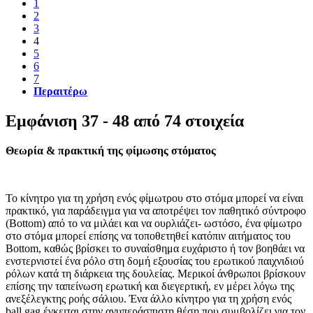
1
2
3
4
5
6
7
Περαιτέρω
Εμφάνιση 37 - 48 από 74 στοιχεία
Θεωρία & πρακτική της φίμωσης στόματος
Το κίνητρο για τη χρήση ενός φίμωτρου στο στόμα μπορεί να είναι
πρακτικό, για παράδειγμα για να αποτρέψει τον παθητικό σύντροφο
(Bottom) από το να μιλάει και να ουρλιάζει- ωστόσο, ένα φίμωτρο
στο στόμα μπορεί επίσης να τοποθετηθεί κατόπιν αιτήματος του
Bottom, καθώς βρίσκει το συναίσθημα ευχάριστο ή τον βοηθάει να
ενστερνιστεί ένα ρόλο στη δομή εξουσίας του ερωτικού παιχνιδιού
ρόλων κατά τη διάρκεια της δουλείας. Μερικοί άνθρωποι βρίσκουν
επίσης την ταπείνωση ερωτική και διεγερτική, εν μέρει λόγω της
ανεξέλεγκτης ροής σάλιου. Ένα άλλο κίνητρο για τη χρήση ενός
ball gag έγκειται στην ανυπεράσπιστη θέση που συμβολίζει για τον