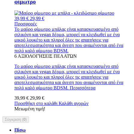
φίμωτρο
39,99 €
29,99 €
Προσφορές
Το μαύρο φίμωτρο μπάλας είναι κατασκευασμένο από
σιλικόνη και vegan δέρμα, μπορεί να κλειδωθεί με ένα
μικρό λουκέτο και πληροί όλες τις απαιτήσεις για
αποτελεσματικότητα και άνεση που αναμένονται από ένα
πολύ καλό φίμωτρο BDSM.
6
ΑΞΙΟΛΟΓΉΣΕΙΣ ΠΕΛΑΤΏΝ
Το μαύρο φίμωτρο μπάλας είναι κατασκευασμένο από
σιλικόνη και vegan δέρμα, μπορεί να κλειδωθεί με ένα
μικρό λουκέτο και πληροί όλες τις απαιτήσεις για
αποτελεσματικότητα και άνεση που αναμένονται από ένα
πολύ καλό φίμωτρο BDSM.
Περισσότερα
39,99 €
29,99 €
Προσθήκη στο καλάθι
Καλάθι αγορών
Μειωμένη τιμή!
Σύγκριση (
0
)
Πίσω