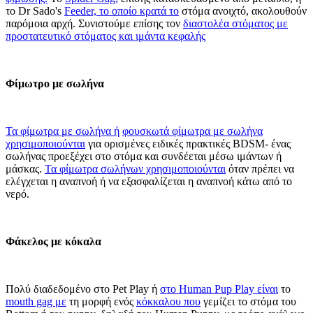
το Dr Sado's
Feeder, το οποίο κρατά το
στόμα ανοιχτό, ακολουθούν
παρόμοια αρχή. Συνιστούμε επίσης τον
διαστολέα στόματος με
προστατευτικό στόματος και ιμάντα κεφαλής
Φίμωτρο με σωλήνα
Τα φίμωτρα με σωλήνα ή
φουσκωτά φίμωτρα με σωλήνα
χρησιμοποιούνται
για ορισμένες ειδικές πρακτικές BDSM- ένας
σωλήνας προεξέχει στο στόμα και συνδέεται μέσω ιμάντων ή
μάσκας.
Τα φίμωτρα σωλήνων χρησιμοποιούνται
όταν πρέπει να
ελέγχεται η αναπνοή ή να εξασφαλίζεται η αναπνοή κάτω από το
νερό.
Φάκελος με κόκαλα
Πολύ διαδεδομένο στο Pet Play ή
στο Human Pup Play είναι
το
mouth gag με
τη μορφή ενός
κόκκαλου που
γεμίζει το στόμα του