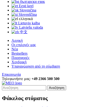
български език
Eesti keel
Slovenčina
Slovenščina
ελληνικά
Lietuvių kalba
Latviešu valoda
中文
Αρχική
Οι επιλογές μας
Νέα
Bestsellers
Προσφορές
Χονδρική
Υπαναχώρηση από τη σύμβαση
Επικοινωνία
Τηλεφωνήστε μας:
+49 2366 500 500
Αναζήτηση
Φάκελος στόματος