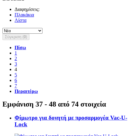
Διαφημίσεις:
Πλακάκια
Λίστα
Σύγκριση (
0
)
Πίσω
1
2
3
4
5
6
7
Περαιτέρω
Εμφάνιση 37 - 48 από 74 στοιχεία
Φίμωτρο για δονητή με προσαρμογέα Vac-U-
Lock