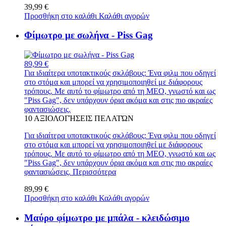
39,99 €
Προσθήκη στο καλάθι
Καλάθι αγορών
Φίμωτρο με σωλήνα - Piss Gag
89,99 €
Για ιδιαίτερα υποτακτικούς σκλάβους: Ένα φιλμ που οδηγεί
στο στόμα και μπορεί να χρησιμοποιηθεί με διάφορους
τρόπους. Με αυτό το φίμωτρο από τη MEO, γνωστό και ως
"Piss Gag", δεν υπάρχουν όρια ακόμα και στις πιο ακραίες
φαντασιώσεις.
10
ΑΞΙΟΛΟΓΉΣΕΙΣ ΠΕΛΑΤΏΝ
Για ιδιαίτερα υποτακτικούς σκλάβους: Ένα φιλμ που οδηγεί
στο στόμα και μπορεί να χρησιμοποιηθεί με διάφορους
τρόπους. Με αυτό το φίμωτρο από τη MEO, γνωστό και ως
"Piss Gag", δεν υπάρχουν όρια ακόμα και στις πιο ακραίες
φαντασιώσεις.
Περισσότερα
89,99 €
Προσθήκη στο καλάθι
Καλάθι αγορών
Μαύρο φίμωτρο με μπάλα - κλειδώσιμο