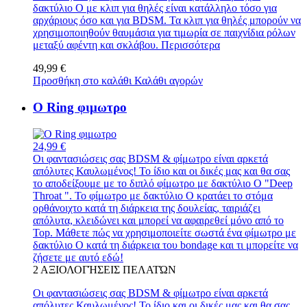
δακτύλιο Ο με κλιπ για θηλές είναι κατάλληλο τόσο για
αρχάριους όσο και για BDSM. Τα κλιπ για θηλές μπορούν να
χρησιμοποιηθούν θαυμάσια για τιμωρία σε παιχνίδια ρόλων
μεταξύ αφέντη και σκλάβου.
Περισσότερα
49,99 €
Προσθήκη στο καλάθι
Καλάθι αγορών
O Ring φιμωτρο
24,99 €
Οι φαντασιώσεις σας BDSM & φίμωτρο είναι αρκετά
απόλυτες Καυλωμένος! Το ίδιο και οι δικές μας και θα σας
το αποδείξουμε με το διπλό φίμωτρο με δακτύλιο Ο "Deep
Throat ". Το φίμωτρο με δακτύλιο Ο κρατάει το στόμα
ορθάνοιχτο κατά τη διάρκεια της δουλείας, ταιριάζει
απόλυτα, κλειδώνει και μπορεί να αφαιρεθεί μόνο από το
Top. Μάθετε πώς να χρησιμοποιείτε σωστά ένα φίμωτρο με
δακτύλιο Ο κατά τη διάρκεια του bondage και τι μπορείτε να
ζήσετε με αυτό εδώ!
2
ΑΞΙΟΛΟΓΉΣΕΙΣ ΠΕΛΑΤΏΝ
Οι φαντασιώσεις σας BDSM & φίμωτρο είναι αρκετά
απόλυτες Καυλωμένος! Το ίδιο και οι δικές μας και θα σας