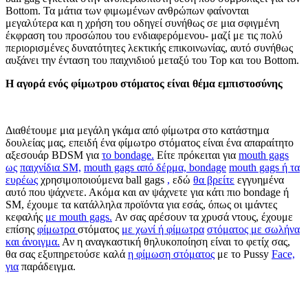
Bottom. Τα μάτια των φιμωμένων ανθρώπων φαίνονται
μεγαλύτερα και η χρήση του οδηγεί συνήθως σε μια σφιγμένη
έκφραση του προσώπου του ενδιαφερόμενου- μαζί με τις πολύ
περιορισμένες δυνατότητες λεκτικής επικοινωνίας, αυτό συνήθως
αυξάνει την ένταση του παιχνιδιού μεταξύ του Top και του Bottom.
Η αγορά ενός φίμωτρου στόματος είναι θέμα εμπιστοσύνης
Διαθέτουμε μια μεγάλη γκάμα από φίμωτρα στο κατάστημα
δουλείας μας, επειδή ένα φίμωτρο στόματος είναι ένα απαραίτητο
αξεσουάρ BDSM για
το bondage.
Είτε πρόκειται για
mouth gags
ως
παιχνίδια SM,
mouth gags από δέρμα, bondage
mouth gags ή τα
ευρέως
χρησιμοποιούμενα ball gags
,
εδώ
θα βρείτε
εγγυημένα
αυτό που ψάχνετε. Ακόμα και αν ψάχνετε για κάτι πιο bondage ή
SM, έχουμε τα κατάλληλα προϊόντα για εσάς, όπως οι ιμάντες
κεφαλής
με mouth gags.
Αν σας αρέσουν τα χρυσά ντους, έχουμε
επίσης
φίμωτρα
στόματος
με χωνί ή
φίμωτρα
στόματος
με σωλήνα
και άνοιγμα.
Αν η αναγκαστική θηλυκοποίηση είναι το φετίχ σας,
θα σας εξυπηρετούσε καλά
η φίμωση στόματος
με το Pussy
Face,
για
παράδειγμα.