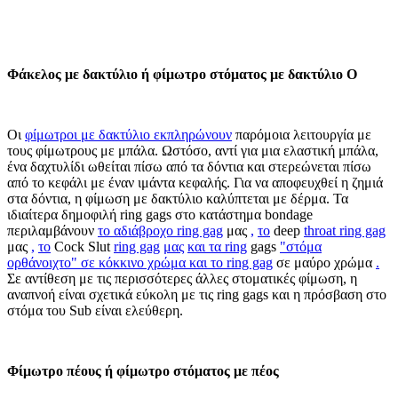
Φάκελος με δακτύλιο ή φίμωτρο στόματος με δακτύλιο Ο
Οι
φίμωτροι με δακτύλιο εκπληρώνουν
παρόμοια λειτουργία με
τους φίμωτρους με μπάλα. Ωστόσο, αντί για μια ελαστική μπάλα,
ένα δαχτυλίδι ωθείται πίσω από τα δόντια και στερεώνεται πίσω
από το κεφάλι με έναν ιμάντα κεφαλής. Για να αποφευχθεί η ζημιά
στα δόντια, η φίμωση με δακτύλιο καλύπτεται με δέρμα. Τα
ιδιαίτερα δημοφιλή ring gags στο κατάστημα bondage
περιλαμβάνουν
το αδιάβροχο ring gag
μας
,
το
deep
throat ring gag
μας
,
το
Cock Slut
ring gag
μας
και τα ring
gags
"στόμα
ορθάνοιχτο" σε κόκκινο χρώμα και το ring gag
σε μαύρο χρώμα
.
Σε αντίθεση με τις περισσότερες άλλες στοματικές φίμωση, η
αναπνοή είναι σχετικά εύκολη με τις ring gags και η πρόσβαση στο
στόμα του Sub είναι ελεύθερη.
Φίμωτρο πέους ή φίμωτρο στόματος με πέος