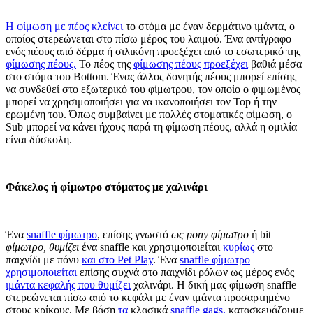
Η φίμωση με πέος κλείνει
το στόμα με έναν δερμάτινο ιμάντα, ο
οποίος στερεώνεται στο πίσω μέρος του λαιμού. Ένα αντίγραφο
ενός πέους από δέρμα ή σιλικόνη προεξέχει από το εσωτερικό της
φίμωσης πέους.
Το πέος της
φίμωσης πέους προεξέχει
βαθιά μέσα
στο στόμα του Bottom. Ένας άλλος δονητής πέους μπορεί επίσης
να συνδεθεί στο εξωτερικό του φίμωτρου, τον οποίο ο φιμωμένος
μπορεί να χρησιμοποιήσει για να ικανοποιήσει τον Top ή την
ερωμένη του. Όπως συμβαίνει με πολλές στοματικές φίμωση, ο
Sub μπορεί να κάνει ήχους παρά τη φίμωση πέους, αλλά η ομιλία
είναι δύσκολη.
Φάκελος ή φίμωτρο στόματος με χαλινάρι
Ένα
snaffle φίμωτρο
, επίσης γνωστό
ως pony φίμωτρο
ή bit
φίμωτρο, θυμίζει
ένα snaffle και χρησιμοποιείται
κυρίως
στο
παιχνίδι με πόνυ
και στο Pet Play
. Ένα
snaffle φίμωτρο
χρησιμοποιείται
επίσης συχνά στο παιχνίδι ρόλων ως μέρος ενός
ιμάντα κεφαλής που θυμίζει
χαλινάρι. Η δική μας φίμωση snaffle
στερεώνεται πίσω από το κεφάλι με έναν ιμάντα προσαρτημένο
στους κρίκους. Με βάση
τα
κλασικά
snaffle gags,
κατασκευάζουμε