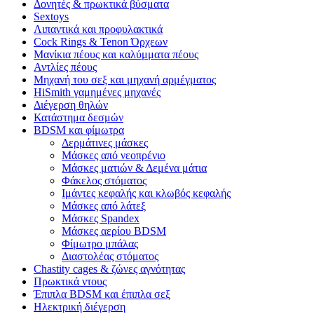
Δονητές & πρωκτικά βύσματα
Sextoys
Λιπαντικά και προφυλακτικά
Cock Rings & Tenon Όρχεων
Μανίκια πέους και καλύμματα πέους
Αντλίες πέους
Μηχανή του σεξ και μηχανή αρμέγματος
HiSmith γαμημένες μηχανές
Διέγερση θηλών
Κατάστημα δεσμών
BDSM και φίμωτρα
Δερμάτινες μάσκες
Μάσκες από νεοπρένιο
Μάσκες ματιών & Δεμένα μάτια
Φάκελος στόματος
Ιμάντες κεφαλής και κλωβός κεφαλής
Μάσκες από λάτεξ
Μάσκες Spandex
Μάσκες αερίου BDSM
Φίμωτρο μπάλας
Διαστολέας στόματος
Chastity cages & ζώνες αγνότητας
Πρωκτικά ντους
Έπιπλα BDSM και έπιπλα σεξ
Ηλεκτρική διέγερση