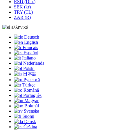
RSD (Din.)
SEK (kr)
TRY (TL)
ZAR (R)
ελληνικά
Deutsch
English
Français
Español
Italiano
Nederlands
Polski
日本語
Русский
Türkçe
Română
Português
Magyar
Bokmål
Svenska
Suomi
Dansk
Čeština