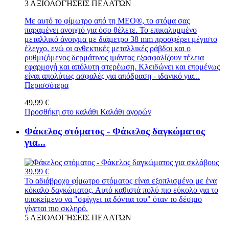
3
ΑΞΙΟΛΟΓΉΣΕΙΣ ΠΕΛΑΤΏΝ
Με αυτό το φίμωτρο από τη MEO®, το στόμα σας
παραμένει ανοιχτό για όσο θέλετε. Το επικαλυμμένο
μεταλλικό άνοιγμα με διάμετρο 38 mm προσφέρει μέγιστο
έλεγχο, ενώ οι ανθεκτικές μεταλλικές ράβδοι και ο
ρυθμιζόμενος δερμάτινος ιμάντας εξασφαλίζουν τέλεια
εφαρμογή και απόλυτη στερέωση. Κλειδώνει και επομένως
είναι απολύτως ασφαλές για απόδραση - ιδανικό για...
Περισσότερα
49,99 €
Προσθήκη στο καλάθι
Καλάθι αγορών
Φάκελος στόματος - Φάκελος δαγκώματος
για...
39,99 €
Το αδιάβροχο φίμωτρο στόματος είναι εξοπλισμένο με ένα
κόκαλο δαγκώματος. Αυτό καθιστά πολύ πιο εύκολο για το
υποκείμενο να "σφίγγει τα δόντια του" όταν το δέσιμο
γίνεται πιο σκληρό.
5
ΑΞΙΟΛΟΓΉΣΕΙΣ ΠΕΛΑΤΏΝ