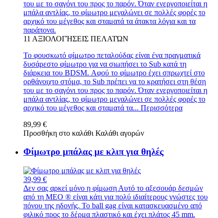
του με το σαγόνι του προς το παρόν. Όταν ενεργοποιείται η
μπάλα αντλίας, το φίμωτρο μεγαλώνει σε πολλές φορές το
αρχικό του μέγεθος και σταματά τα άτακτα λόγια και τα
παράπονα.
11
ΑΞΙΟΛΟΓΉΣΕΙΣ ΠΕΛΑΤΏΝ
Το φουσκωτό φίμωτρο πεταλούδας είναι ένα πραγματικά
δυσάρεστο φίμωτρο για να σιωπήσει το Sub κατά τη
διάρκεια του BDSM. Αφού το φίμωτρο έχει σπρωχτεί στο
ορθάνοιχτο στόμα, το Sub πρέπει να το κρατήσει στη θέση
του με το σαγόνι του προς το παρόν. Όταν ενεργοποιείται η
μπάλα αντλίας, το φίμωτρο μεγαλώνει σε πολλές φορές το
αρχικό του μέγεθος και σταματά τα...
Περισσότερα
89,99 €
Προσθήκη στο καλάθι
Καλάθι αγορών
Φίμωτρο μπάλας με κλιπ για θηλές
39,99 €
Δεν σας αρκεί μόνο η φίμωση Αυτό το αξεσουάρ δεσμών
από τη MEO ® είναι κάτι για πολύ ιδιαίτερους γνώστες του
πόνου της ηδονής. Το ball gag είναι κατασκευασμένο από
φιλικό προς το δέρμα πλαστικό και έχει πλάτος 45 mm.