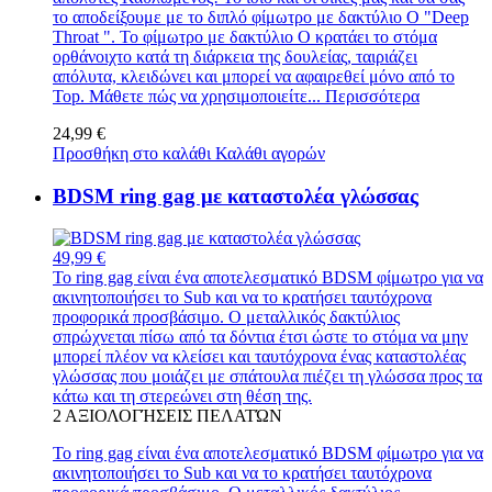
το αποδείξουμε με το διπλό φίμωτρο με δακτύλιο Ο "Deep
Throat ". Το φίμωτρο με δακτύλιο Ο κρατάει το στόμα
ορθάνοιχτο κατά τη διάρκεια της δουλείας, ταιριάζει
απόλυτα, κλειδώνει και μπορεί να αφαιρεθεί μόνο από το
Top. Μάθετε πώς να χρησιμοποιείτε...
Περισσότερα
24,99 €
Προσθήκη στο καλάθι
Καλάθι αγορών
BDSM ring gag με καταστολέα γλώσσας
49,99 €
Το ring gag είναι ένα αποτελεσματικό BDSM φίμωτρο για να
ακινητοποιήσει το Sub και να το κρατήσει ταυτόχρονα
προφορικά προσβάσιμο. Ο μεταλλικός δακτύλιος
σπρώχνεται πίσω από τα δόντια έτσι ώστε το στόμα να μην
μπορεί πλέον να κλείσει και ταυτόχρονα ένας καταστολέας
γλώσσας που μοιάζει με σπάτουλα πιέζει τη γλώσσα προς τα
κάτω και τη στερεώνει στη θέση της.
2
ΑΞΙΟΛΟΓΉΣΕΙΣ ΠΕΛΑΤΏΝ
Το ring gag είναι ένα αποτελεσματικό BDSM φίμωτρο για να
ακινητοποιήσει το Sub και να το κρατήσει ταυτόχρονα