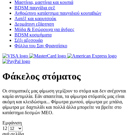
Μαστίγια, μαστίγια και κουπιά
BDSM παιχνίδια σεξ
Ανθρώπινο κατάστημα παιχνιδιού κουταβιών
Λατέξ και καουτσούκ
Δερμάτινη εξάρτηση
Μόδα & Εσώρουχα για άνδρες
BDSM κοσμήματα
Σέξι αξεσουάρ
Φύλλα του Σαν Φρανσίσκο
Φάκελος στόματος
Οι στοματικές μας φίμωση γεμίζουν το στόμα και δεν ανέχονται
καμία αντιμιλία. Εάν απαιτείται, τα φίμωτρα στόματός μας είναι
ακόμη και κλειδώσιμα... Φίμωτρα χωνιού, φίμωτρα με μπάλα,
φίμωτρα με δαχτυλίδι και πολλά άλλα μπορείτε να βρείτε στο
κατάστημα δεσμών MEO.
Εμφάνιση
12
ανά σελίδα