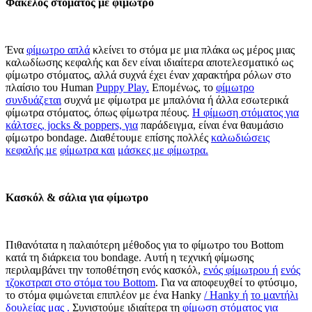
Φάκελος στόματος με φίμωτρο
Ένα
φίμωτρο απλά
κλείνει το στόμα με μια πλάκα ως μέρος μιας
καλωδίωσης κεφαλής και δεν είναι ιδιαίτερα αποτελεσματικό ως
φίμωτρο στόματος, αλλά συχνά έχει έναν χαρακτήρα ρόλων στο
πλαίσιο του Human
Puppy Play.
Επομένως, το
φίμωτρο
συνδυάζεται
συχνά με φίμωτρα με μπαλόνια ή άλλα εσωτερικά
φίμωτρα στόματος, όπως φίμωτρα πέους.
Η φίμωση στόματος για
κάλτσες, jocks & poppers, για
παράδειγμα, είναι ένα θαυμάσιο
φίμωτρο bondage. Διαθέτουμε επίσης πολλές
καλωδιώσεις
κεφαλής με
φίμωτρα και
μάσκες με φίμωτρα.
Κασκόλ & σάλια για φίμωτρο
Πιθανότατα η παλαιότερη μέθοδος για το φίμωτρο του Bottom
κατά τη διάρκεια του bondage. Αυτή η τεχνική φίμωσης
περιλαμβάνει την τοποθέτηση ενός κασκόλ,
ενός φίμωτρου ή
ενός
τζοκστραπ στο στόμα του Bottom
. Για να αποφευχθεί το φτύσιμο,
το στόμα φιμώνεται επιπλέον με ένα Hanky
/ Hanky ή
το μαντήλι
δουλείας
μας
.
Συνιστούμε ιδιαίτερα τη
φίμωση στόματος για