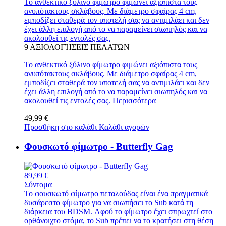
Το ανθεκτικό ξύλινο φίμωτρο φιμώνει αξιόπιστα τους
ανυπότακτους σκλάβους. Με διάμετρο σφαίρας 4 cm,
εμποδίζει σταθερά τον υποτελή σας να αντιμιλάει και δεν
έχει άλλη επιλογή από το να παραμείνει σιωπηλός και να
ακολουθεί τις εντολές σας.
9
ΑΞΙΟΛΟΓΉΣΕΙΣ ΠΕΛΑΤΏΝ
Το ανθεκτικό ξύλινο φίμωτρο φιμώνει αξιόπιστα τους
ανυπότακτους σκλάβους. Με διάμετρο σφαίρας 4 cm,
εμποδίζει σταθερά τον υποτελή σας να αντιμιλάει και δεν
έχει άλλη επιλογή από το να παραμείνει σιωπηλός και να
ακολουθεί τις εντολές σας.
Περισσότερα
49,99 €
Προσθήκη στο καλάθι
Καλάθι αγορών
Φουσκωτό φίμωτρο - Butterfly Gag
89,99 €
Σύντομα
Το φουσκωτό φίμωτρο πεταλούδας είναι ένα πραγματικά
δυσάρεστο φίμωτρο για να σιωπήσει το Sub κατά τη
διάρκεια του BDSM. Αφού το φίμωτρο έχει σπρωχτεί στο
ορθάνοιχτο στόμα, το Sub πρέπει να το κρατήσει στη θέση