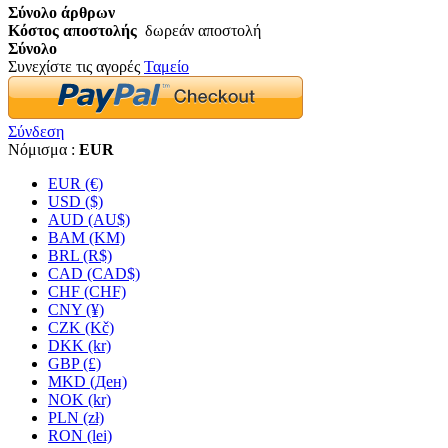
Σύνολο άρθρων
Κόστος αποστολής
δωρεάν αποστολή
Σύνολο
Συνεχίστε τις αγορές
Ταμείο
Σύνδεση
Νόμισμα :
EUR
EUR (€)
USD ($)
AUD (AU$)
BAM (KM)
BRL (R$)
CAD (CAD$)
CHF (CHF)
CNY (¥)
CZK (Kč)
DKK (kr)
GBP (£)
MKD (Ден)
NOK (kr)
PLN (zł)
RON (lei)