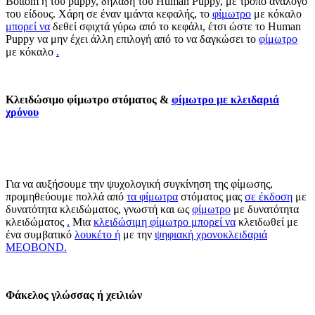
Bottom ή του puppy, δηλαδή του Human Puppy, με τρόπο ανάλογο
του είδους. Χάρη σε έναν ιμάντα κεφαλής, το
φίμωτρο
με κόκαλο
μπορεί να
δεθεί σφιχτά γύρω από το κεφάλι, έτσι ώστε το Human
Puppy να μην έχει άλλη επιλογή από το να δαγκώσει το
φίμωτρο
με κόκαλο
.
Κλειδώσιμο φίμωτρο στόματος &
φίμωτρο με κλειδαριά
χρόνου
Για να αυξήσουμε την ψυχολογική συγκίνηση της φίμωσης,
προμηθεύουμε πολλά από
τα φίμωτρα
στόματος μας
σε έκδοση
με
δυνατότητα κλειδώματος, γνωστή και ως
φίμωτρο
με δυνατότητα
κλειδώματος
.
Μια
κλειδώσιμη φίμωτρο μπορεί να
κλειδωθεί με
ένα συμβατικό
λουκέτο ή
με την
ψηφιακή χρονοκλειδαριά
MEOBOND.
Φάκελος γλώσσας ή χειλιών