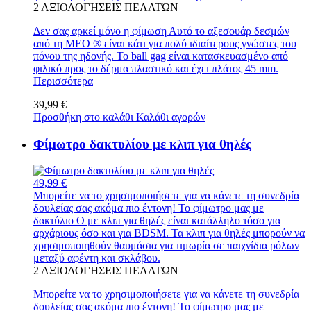
2
ΑΞΙΟΛΟΓΉΣΕΙΣ ΠΕΛΑΤΏΝ
Δεν σας αρκεί μόνο η φίμωση Αυτό το αξεσουάρ δεσμών
από τη MEO ® είναι κάτι για πολύ ιδιαίτερους γνώστες του
πόνου της ηδονής. Το ball gag είναι κατασκευασμένο από
φιλικό προς το δέρμα πλαστικό και έχει πλάτος 45 mm.
Περισσότερα
39,99 €
Προσθήκη στο καλάθι
Καλάθι αγορών
Φίμωτρο δακτυλίου με κλιπ για θηλές
49,99 €
Μπορείτε να το χρησιμοποιήσετε για να κάνετε τη συνεδρία
δουλείας σας ακόμα πιο έντονη! Το φίμωτρο μας με
δακτύλιο Ο με κλιπ για θηλές είναι κατάλληλο τόσο για
αρχάριους όσο και για BDSM. Τα κλιπ για θηλές μπορούν να
χρησιμοποιηθούν θαυμάσια για τιμωρία σε παιχνίδια ρόλων
μεταξύ αφέντη και σκλάβου.
2
ΑΞΙΟΛΟΓΉΣΕΙΣ ΠΕΛΑΤΏΝ
Μπορείτε να το χρησιμοποιήσετε για να κάνετε τη συνεδρία
δουλείας σας ακόμα πιο έντονη! Το φίμωτρο μας με