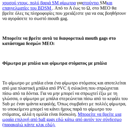
χρυσού ντους, πολύ βαριά SM φίμωτρα
για
στούντιο
SM
και
επαγγελματίες του BDSM
. Από το Α έως το Ω, στο MEO θα
βρείτε όλες τις πληροφορίες που χρειάζεστε για να σας βοηθήσουν
να αγοράσετε το σωστό mouth gag.
Μπορείτε να βρείτε αυτά τα διαφορετικά mouth gags στο
κατάστημα δεσμών MEO:
Φίμωτρα με μπάλα και φίμωτρα στόματος με μπάλα
Το φίμωτρο με μπάλα είναι ένα φίμωτρο στόματος και αποτελείται
από μια πλαστική μπάλα από PVC ή σιλικόνη που σπρώχνεται
πίσω από τα δόντια. Για να μην μπορεί να σπρωχτεί έξω με τη
γλώσσα, ο φίμωτρο με μπάλα στερεώνεται πίσω από το κεφάλι του
Sub με έναν ιμάντα κεφαλής. Όπως συμβαίνει με πολλές φίμωτρα,
το υποκείμενο μπορεί να κάνει ήχους παρά το φίμωτρο του
στόματος, αλλά η ομιλία είναι δύσκολη.
Μπορείτε να βρείτε μια
ωραία επιλογή από ball gags εδώ κάτω από αυτόν τον σύνδεσμο
(παρακαλώ κάντε κλικ εδώ).