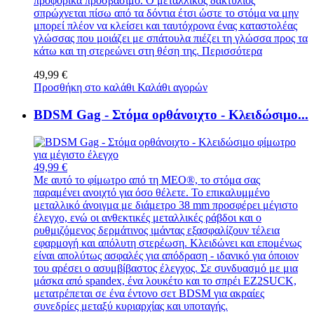
προφορικά προσβάσιμο. Ο μεταλλικός δακτύλιος
σπρώχνεται πίσω από τα δόντια έτσι ώστε το στόμα να μην
μπορεί πλέον να κλείσει και ταυτόχρονα ένας καταστολέας
γλώσσας που μοιάζει με σπάτουλα πιέζει τη γλώσσα προς τα
κάτω και τη στερεώνει στη θέση της.
Περισσότερα
49,99 €
Προσθήκη στο καλάθι
Καλάθι αγορών
BDSM Gag - Στόμα ορθάνοιχτο - Κλειδώσιμο...
49,99 €
Με αυτό το φίμωτρο από τη MEO®, το στόμα σας
παραμένει ανοιχτό για όσο θέλετε. Το επικαλυμμένο
μεταλλικό άνοιγμα με διάμετρο 38 mm προσφέρει μέγιστο
έλεγχο, ενώ οι ανθεκτικές μεταλλικές ράβδοι και ο
ρυθμιζόμενος δερμάτινος ιμάντας εξασφαλίζουν τέλεια
εφαρμογή και απόλυτη στερέωση. Κλειδώνει και επομένως
είναι απολύτως ασφαλές για απόδραση - ιδανικό για όποιον
του αρέσει ο ασυμβίβαστος έλεγχος. Σε συνδυασμό με μια
μάσκα από spandex, ένα λουκέτο και το σπρέι EZ2SUCK,
μετατρέπεται σε ένα έντονο σετ BDSM για ακραίες
συνεδρίες μεταξύ κυριαρχίας και υποταγής.