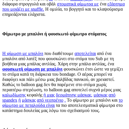
διάφορα στρογγυλά και οβάλ
στοματικά φίμωτρα με
ένα
εξάρτημα
που μοιάζει με snaffle.
Η ομιλία, το βογγητό και το κλαψούρισμα
επηρεάζονται ελάχιστα.
Φίμωτρο με μπαλόνι ή φουσκωτό φίμωτρο στόματος
Η φίμωση με μπαλόνι
που διαθέτουμε
αποτελείται
από ένα
μπαλόνι από λατέξ που φουσκώνει στο στόμα του Sub με τη
βοήθεια μιας μπάλας αντλίας. Χάρη στην μπάλα αντλίας, ένα
φουσκωτή φίμωση με μπαλόνι
φουσκώνει έτσι ώστε να γεμίζει
το στόμα κατά τη διάρκεια του bondage. Ο αέρας μπορεί να
διαφύγει και πάλι μέσω μιας βαλβίδας πανικού, αν χρειαστεί.
Καθώς το balloon gag δεν θα παρέμενε στο στόμα χωρίς
περαιτέρω στερέωση, το balloon gag αποτελεί συχνά μέρος μιας
καλωδίωσης
κεφαλής
ή μιας
δερμάτινης μάσκας,
μάσκας
από
spandex
ή
μάσκας
από νεοπρένιο
.
Το φίμωτρο με μπαλόνι και
το
φίμωτρο με πεταλούδα είναι
τα πιο αποτελεσματικά φίμωτρα στο
κατάστημα δουλείας μας λόγω του σχεδιασμού τους.