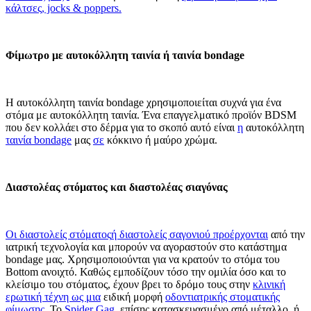
κάλτσες, jocks & poppers.
Φίμωτρο με αυτοκόλλητη ταινία ή ταινία bondage
Η αυτοκόλλητη ταινία bondage χρησιμοποιείται συχνά για ένα
στόμα με αυτοκόλλητη ταινία. Ένα επαγγελματικό προϊόν BDSM
που δεν κολλάει στο δέρμα για το σκοπό αυτό είναι
η
αυτοκόλλητη
ταινία bondage
μας
σε
κόκκινο ή μαύρο χρώμα.
Διαστολέας στόματος και διαστολέας σιαγόνας
Οι διαστολείς στόματος
ή
διαστολείς σαγονιού προέρχονται
από την
ιατρική τεχνολογία και μπορούν να αγοραστούν στο κατάστημα
bondage μας. Χρησιμοποιούνται για να κρατούν το στόμα του
Bottom ανοιχτό. Καθώς εμποδίζουν τόσο την ομιλία όσο και το
κλείσιμο του στόματος, έχουν βρει το δρόμο τους στην
κλινική
ερωτική τέχνη ως μια
ειδική μορφή
οδοντιατρικής στοματικής
φίμωσης.
Το
Spider Gag,
επίσης κατασκευασμένο από μέταλλο, ή