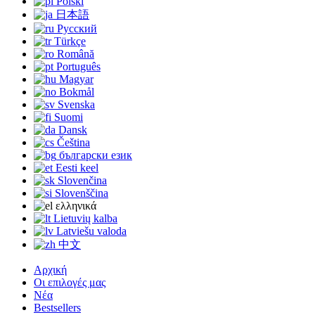
Polski
日本語
Русский
Türkçe
Română
Português
Magyar
Bokmål
Svenska
Suomi
Dansk
Čeština
български език
Eesti keel
Slovenčina
Slovenščina
ελληνικά
Lietuvių kalba
Latviešu valoda
中文
Αρχική
Οι επιλογές μας
Νέα
Bestsellers