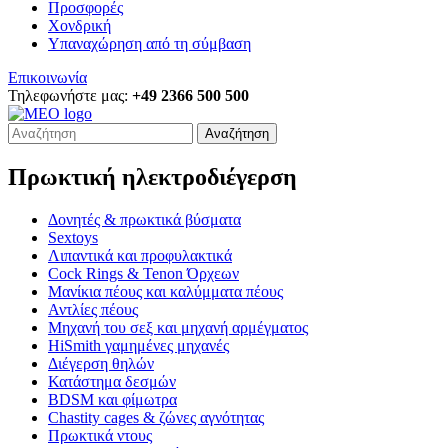
Προσφορές
Χονδρική
Υπαναχώρηση από τη σύμβαση
Επικοινωνία
Τηλεφωνήστε μας:
+49 2366 500 500
Αναζήτηση
Πρωκτική ηλεκτροδιέγερση
Δονητές & πρωκτικά βύσματα
Sextoys
Λιπαντικά και προφυλακτικά
Cock Rings & Tenon Όρχεων
Μανίκια πέους και καλύμματα πέους
Αντλίες πέους
Μηχανή του σεξ και μηχανή αρμέγματος
HiSmith γαμημένες μηχανές
Διέγερση θηλών
Κατάστημα δεσμών
BDSM και φίμωτρα
Chastity cages & ζώνες αγνότητας
Πρωκτικά ντους