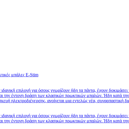
 ιδανική επιλογή για όσους γνωρίζουν ήδη τα πάντα, έχουν δοκιμάσει
αι την έντονη δράση των κλασικών πρωκτικών μπαλών. Ήδη κατά την 
κευή ηλεκτροδιέγερσης, ανοίγεται μια εντελώς νέα, συναρπαστική δι
 ιδανική επιλογή για όσους γνωρίζουν ήδη τα πάντα, έχουν δοκιμάσει
ι την έντονη δράση των κλασικών πρωκτικών μπαλών. Ήδη κατά την ε