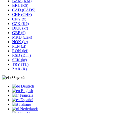
BAM (KM)
BRL (R$)
CAD (CAD$)
CHF (CHF)
CNY (¥)
CZK (Kč)
DKK (kr)
GBP (£)
MKD (Ден)
NOK (kr)
PLN (zł)
RON (lei)
RSD (Din.)
SEK (kr)
TRY (TL)
ZAR (R)
ελληνικά
Deutsch
English
Français
Español
Italiano
Nederlands