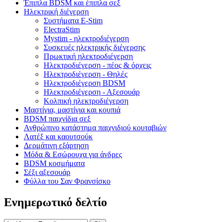
Έπιπλα BDSM και έπιπλα σεξ
Ηλεκτρική διέγερση
Συστήματα E-Stim
ElectraStim
Mystim - ηλεκτροδιέγερση
Συσκευές ηλεκτρικής διέγερσης
Πρωκτική ηλεκτροδιέγερση
Ηλεκτροδιέγερση - πέος & όρχεις
Ηλεκτροδιέγερση - Θηλές
Ηλεκτροδιέγερση BDSM
Ηλεκτροδιέγερση - Αξεσουάρ
Κολπική ηλεκτροδιέγερση
Μαστίγια, μαστίγια και κουπιά
BDSM παιχνίδια σεξ
Ανθρώπινο κατάστημα παιχνιδιού κουταβιών
Λατέξ και καουτσούκ
Δερμάτινη εξάρτηση
Μόδα & Εσώρουχα για άνδρες
BDSM κοσμήματα
Σέξι αξεσουάρ
Φύλλα του Σαν Φρανσίσκο
Ενημερωτικό δελτίο