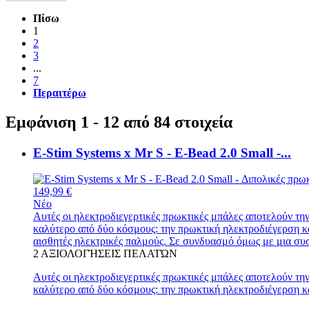
Πίσω
1
2
3
...
7
Περαιτέρω
Εμφάνιση 1 - 12 από 84 στοιχεία
E-Stim Systems x Mr S - E-Bead 2.0 Small -...
149,99 €
Νέο
Αυτές οι ηλεκτροδιεγερτικές πρωκτικές μπάλες αποτελούν την
καλύτερο από δύο κόσμους: την πρωκτική ηλεκτροδιέγερση κ
αισθητές ηλεκτρικές παλμούς. Σε συνδυασμό όμως με μια συσ
2
ΑΞΙΟΛΟΓΉΣΕΙΣ ΠΕΛΑΤΏΝ
Αυτές οι ηλεκτροδιεγερτικές πρωκτικές μπάλες αποτελούν την
καλύτερο από δύο κόσμους: την πρωκτική ηλεκτροδιέγερση κα