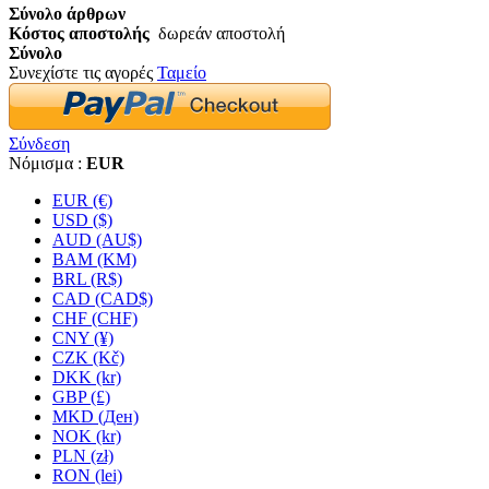
Σύνολο άρθρων
Κόστος αποστολής
δωρεάν αποστολή
Σύνολο
Συνεχίστε τις αγορές
Ταμείο
Σύνδεση
Νόμισμα :
EUR
EUR (€)
USD ($)
AUD (AU$)
BAM (KM)
BRL (R$)
CAD (CAD$)
CHF (CHF)
CNY (¥)
CZK (Kč)
DKK (kr)
GBP (£)
MKD (Ден)
NOK (kr)
PLN (zł)
RON (lei)