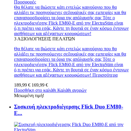
Προσφορές
Θα θέλατε να βιώσετε κάτι εντελώς καινούργιο που θα
αλλάξει τις προηγούμενες σεξουαλικές σας εμπειρίες και θα
επαναπροσδιορίσει τα όρια της απόλαυσής σας Τότε ο
ηλεκτροδιεγέρτης Flick EM60-E από την ElectraStim είναι
ό,τι πρέπει για εσάς. Κάντε τη βουτιά σε έναν κόσμο έντονων
αισθήσεων και αξέχαστων κορυφώσεων!
3
ΑΞΙΟΛΟΓΉΣΕΙΣ ΠΕΛΑΤΏΝ
Θα θέλατε να βιώσετε κάτι εντελώς καινούργιο που θα
αλλάξει τις προηγούμενες σεξουαλικές σας εμπειρίες και θα
επαναπροσδιορίσει τα όρια της απόλαυσής σας Τότε ο
ηλεκτροδιεγέρτης Flick EM60-E από την ElectraStim είναι
ό,τι πρέπει για εσάς. Κάντε τη βουτιά σε έναν κόσμο έντονων
αισθήσεων και αξέχαστων κορυφώσεων!
Περισσότερα
189,99 €
169,99 €
Προσθήκη στο καλάθι
Καλάθι αγορών
Μειωμένη τιμή!
Συσκευή ηλεκτροδιέγερσης Flick Duo EM80-
E...