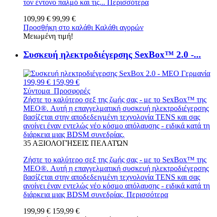
τον έντονο παλμό και τις...
Περισσότερα
109,99 €
99,99 €
Προσθήκη στο καλάθι
Καλάθι αγορών
Μειωμένη τιμή!
Συσκευή ηλεκτροδιέγερσης SexBox™ 2.0 -...
199,99 €
159,99 €
Σύντομα
Προσφορές
Ζήστε το καλύτερο σεξ της ζωής σας - με το SexBox™ της
MEO®. Αυτή η επαγγελματική συσκευή ηλεκτροδιέγερσης
βασίζεται στην αποδεδειγμένη τεχνολογία TENS και σας
ανοίγει έναν εντελώς νέο κόσμο απόλαυσης - ειδικά κατά τη
διάρκεια μιας BDSM συνεδρίας.
35
ΑΞΙΟΛΟΓΉΣΕΙΣ ΠΕΛΑΤΏΝ
Ζήστε το καλύτερο σεξ της ζωής σας - με το SexBox™ της
MEO®. Αυτή η επαγγελματική συσκευή ηλεκτροδιέγερσης
βασίζεται στην αποδεδειγμένη τεχνολογία TENS και σας
ανοίγει έναν εντελώς νέο κόσμο απόλαυσης - ειδικά κατά τη
διάρκεια μιας BDSM συνεδρίας.
Περισσότερα
199,99 €
159,99 €