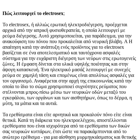
Πώς λειτουργεί το electrosex
;
Το electrosex, ή αλλιώς ερωτική ηλεκτροδιέγερση, προέρχεται
αρχικά από την ιατρική φυσιοθεραπεία, η οποία λειτουργεί με
ρεύμα διέγερσης. Αυτό χρησιμοποιείται, για παράδειγμα, για την
ανακούφιση του πόνου που προκαλείται από νευρική βλάβη. A Η
απαίτηση κατά την ανάπτυξη ενός προϊόντος για το electrosex
βασίζεται σε ένα αποτελεσματικό και ταυτόχρονα ασφαλές
σύστημα για την ευχάριστη διέγερση των νεύρων στις ερωτογενείς
ζώνες. Η έμφαση δίνεται στα υλικά υψηλής ποιότητας και στην
άψογη κατασκευή. Ένα ηλεκτρικό μασάζ λειτουργεί με συνεχές
ρεύμα σε χαμηλή τάση και επομένως είναι απολύτως ασφαλές για
τον οργανισμό. Αναφέρεται στην αρχή της επικοινωνίας κατά την
οποία το ίδιο το σώμα χρησιμοποιεί συχνότητες ρεύματος που
στέλνονται μπρος-πίσω μέσω των νευρικών οδών μεταξύ του
εγκεφάλου, των οργάνων και των αισθητήρων, όπως το δέρμα, η
μύτη, τα μάτια και τα αυτιά.
Τα ερεθίσματα είναι είτε αρνητικά και προκαλούν πόνο είτε είναι
θετικά. Κατά τη διάρκεια του ηλεκτροελέγχου, αποστέλλονται
ερεθίσματα που είναι ισχυρότερα από τα ερεθίσματα των δικών
σας νευρικών κυττάρων, έτσι ώστε να παρακάμπτονται από το
ανώτερο ερέθισμα - για μια αίσθηση μυρμηγκιάσματος και θετικής