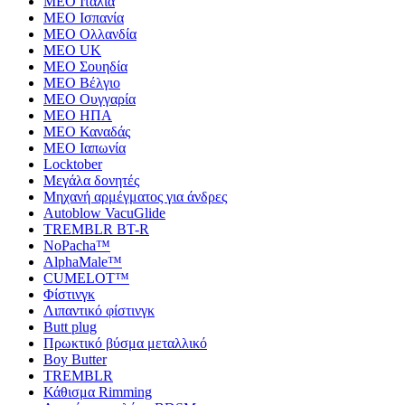
MEO Ιταλία
MEO Ισπανία
MEO Ολλανδία
MEO UK
MEO Σουηδία
MEO Βέλγιο
MEO Ουγγαρία
MEO ΗΠΑ
MEO Καναδάς
MEO Ιαπωνία
Locktober
Μεγάλα δονητές
Μηχανή αρμέγματος για άνδρες
Autoblow VacuGlide
TREMBLR BT-R
NoPacha™
AlphaMale™
CUMELOT™
Φίστινγκ
Λιπαντικό φίστινγκ
Butt plug
Πρωκτικό βύσμα μεταλλικό
Boy Butter
TREMBLR
Κάθισμα Rimming