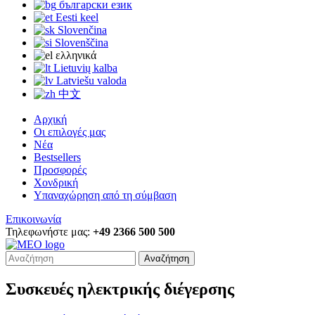
български език
Eesti keel
Slovenčina
Slovenščina
ελληνικά
Lietuvių kalba
Latviešu valoda
中文
Αρχική
Οι επιλογές μας
Νέα
Bestsellers
Προσφορές
Χονδρική
Υπαναχώρηση από τη σύμβαση
Επικοινωνία
Τηλεφωνήστε μας:
+49 2366 500 500
Αναζήτηση
Συσκευές ηλεκτρικής διέγερσης