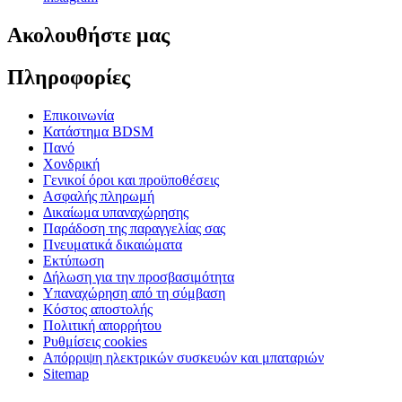
Ακολουθήστε μας
Πληροφορίες
Επικοινωνία
Κατάστημα BDSM
Πανό
Χονδρική
Γενικοί όροι και προϋποθέσεις
Ασφαλής πληρωμή
Δικαίωμα υπαναχώρησης
Παράδοση της παραγγελίας σας
Πνευματικά δικαιώματα
Εκτύπωση
Δήλωση για την προσβασιμότητα
Υπαναχώρηση από τη σύμβαση
Κόστος αποστολής
Πολιτική απορρήτου
Ρυθμίσεις cookies
Απόρριψη ηλεκτρικών συσκευών και μπαταριών
Sitemap