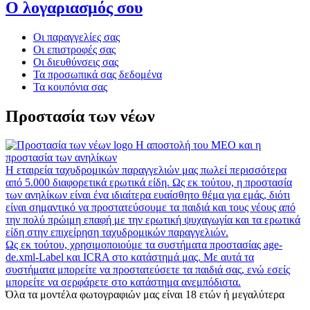
Ο λογαριασμός σου
Οι παραγγελίες σας
Οι επιστροφές σας
Οι διευθύνσεις σας
Τα προσωπικά σας δεδομένα
Τα κουπόνια σας
Προστασία των νέων
Η αποστολή του MEO και η
προστασία των ανηλίκων
Η εταιρεία ταχυδρομικών παραγγελιών μας πωλεί περισσότερα
από 5.000 διαφορετικά ερωτικά είδη. Ως εκ τούτου, η προστασία
των ανηλίκων είναι ένα ιδιαίτερα ευαίσθητο θέμα για εμάς, διότι
είναι σημαντικό να προστατεύσουμε τα παιδιά και τους νέους από
την πολύ πρώιμη επαφή με την ερωτική ψυχαγωγία και τα ερωτικά
είδη στην επιχείρηση ταχυδρομικών παραγγελιών.
Ως εκ τούτου, χρησιμοποιούμε τα συστήματα προστασίας age-
de.xml-Label και ICRA στο κατάστημά μας. Με αυτά τα
συστήματα μπορείτε να προστατεύσετε τα παιδιά σας, ενώ εσείς
μπορείτε να σερφάρετε στο κατάστημα ανεμπόδιστα.
Όλα τα μοντέλα φωτογραφιών μας είναι 18 ετών ή μεγαλύτερα