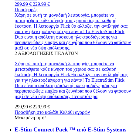
299,99 €
229,99 €
Προσφορές
Χάρη σε αυτή τη μοναδική λειτουργία, μπορείτε να
μετατρέψετε κάθε κίνηση του χεριού σας σε καθαρή
έκσταση. Η λειτουργία Flick θα αλλάξει την αντίληψή σας
για την ηλεκτροδιέγερση για πάντα! Το ElectraStim Flick
Duo είναι η απόλυτη συσκευή ηλεκτροδιέγερσης για
περιπετειώδεις singles και ζευγάρια που θέλουν να φτάσουν
μαζί σε νέα ύψη απόλαυσης.
2
ΑΞΙΟΛΟΓΉΣΕΙΣ ΠΕΛΑΤΏΝ
Χάρη σε αυτή τη μοναδική λειτουργία, μπορείτε να
μετατρέψετε κάθε κίνηση του χεριού σας σε καθαρή
έκσταση. Η λειτουργία Flick θα αλλάξει την αντίληψή σας
για την ηλεκτροδιέγερση για πάντα! Το ElectraStim Flick
Duo είναι η απόλυτη συσκευή ηλεκτροδιέγερσης για
περιπετειώδεις singles και ζευγάρια που θέλουν να φτάσουν
μαζί σε νέα ύψη απόλαυσης.
Περισσότερα
299,99 €
229,99 €
Προσθήκη στο καλάθι
Καλάθι αγορών
Μειωμένη τιμή!
E-Stim Connect Pack ™ από E-Stim Systems