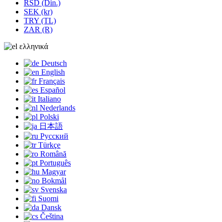
RSD (Din.)
SEK (kr)
TRY (TL)
ZAR (R)
ελληνικά
Deutsch
English
Français
Español
Italiano
Nederlands
Polski
日本語
Русский
Türkçe
Română
Português
Magyar
Bokmål
Svenska
Suomi
Dansk
Čeština