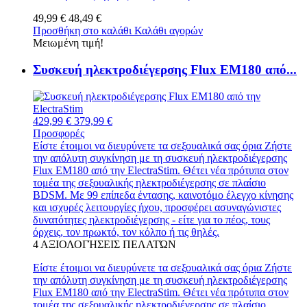
49,99 €
48,49 €
Προσθήκη στο καλάθι
Καλάθι αγορών
Μειωμένη τιμή!
Συσκευή ηλεκτροδιέγερσης Flux EM180 από...
429,99 €
379,99 €
Προσφορές
Είστε έτοιμοι να διευρύνετε τα σεξουαλικά σας όρια Ζήστε
την απόλυτη συγκίνηση με τη συσκευή ηλεκτροδιέγερσης
Flux EM180 από την ElectraStim. Θέτει νέα πρότυπα στον
τομέα της σεξουαλικής ηλεκτροδιέγερσης σε πλαίσιο
BDSM. Με 99 επίπεδα έντασης, καινοτόμο έλεγχο κίνησης
και ισχυρές λειτουργίες ήχου, προσφέρει ασυναγώνιστες
δυνατότητες ηλεκτροδιέγερσης - είτε για το πέος, τους
όρχεις, τον πρωκτό, τον κόλπο ή τις θηλές.
4
ΑΞΙΟΛΟΓΉΣΕΙΣ ΠΕΛΑΤΏΝ
Είστε έτοιμοι να διευρύνετε τα σεξουαλικά σας όρια Ζήστε
την απόλυτη συγκίνηση με τη συσκευή ηλεκτροδιέγερσης
Flux EM180 από την ElectraStim. Θέτει νέα πρότυπα στον
τομέα της σεξουαλικής ηλεκτροδιέγερσης σε πλαίσιο