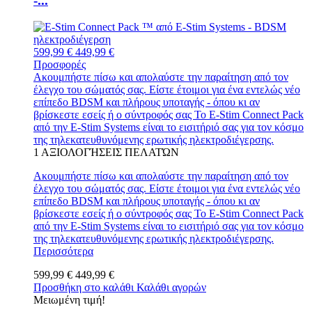
-...
599,99 €
449,99 €
Προσφορές
Ακουμπήστε πίσω και απολαύστε την παραίτηση από τον
έλεγχο του σώματός σας. Είστε έτοιμοι για ένα εντελώς νέο
επίπεδο BDSM και πλήρους υποταγής - όπου κι αν
βρίσκεστε εσείς ή ο σύντροφός σας Το E-Stim Connect Pack
από την E-Stim Systems είναι το εισιτήριό σας για τον κόσμο
της τηλεκατευθυνόμενης ερωτικής ηλεκτροδιέγερσης.
1
ΑΞΙΟΛΟΓΉΣΕΙΣ ΠΕΛΑΤΏΝ
Ακουμπήστε πίσω και απολαύστε την παραίτηση από τον
έλεγχο του σώματός σας. Είστε έτοιμοι για ένα εντελώς νέο
επίπεδο BDSM και πλήρους υποταγής - όπου κι αν
βρίσκεστε εσείς ή ο σύντροφός σας Το E-Stim Connect Pack
από την E-Stim Systems είναι το εισιτήριό σας για τον κόσμο
της τηλεκατευθυνόμενης ερωτικής ηλεκτροδιέγερσης.
Περισσότερα
599,99 €
449,99 €
Προσθήκη στο καλάθι
Καλάθι αγορών
Μειωμένη τιμή!