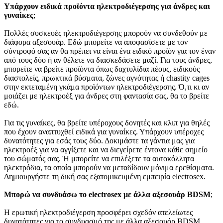
Υπάρχουν ειδικά προϊόντα ηλεκτροδιέγερσης για άνδρες και
γυναίκες
;
Πολλές συσκευές ηλεκτροδιέγερσης μπορούν να συνδεθούν με
διάφορα αξεσουάρ. Εδώ μπορείτε να αποφασίσετε με τον
σύντροφό σας αν θα πρέπει να είναι ένα ειδικό προϊόν για τον έναν
από τους δύο ή αν θέλετε να διασκεδάσετε μαζί. Για τους άνδρες,
μπορείτε να βρείτε προϊόντα όπως δαχτυλίδια πέους, ειδικούς
διαστολείς, πρωκτικά βύσματα, ζώνες αγνότητας ή chastity cages
στην εκτεταμένη γκάμα προϊόντων ηλεκτροδιέγερσης. Ό,τι κι αν
μοιάζει με ηλεκτροέξ για άνδρες στη φαντασία σας, θα το βρείτε
εδώ.
Για τις γυναίκες, θα βρείτε υπέροχους δονητές και κλιπ για θηλές
που έχουν αναπτυχθεί ειδικά για γυναίκες. Υπάρχουν υπέροχες
δυνατότητες για εσάς τους δύο. Δοκιμάστε τα γάντια μας για
ηλεκτροέξ για να αγγίξετε και να διεγείρετε έντονα κάθε σημείο
του σώματός σας. Ή μπορείτε να επιλέξετε τα αυτοκόλλητα
ηλεκτρόδια, τα οποία μπορούν να μεταδίδουν μόνιμα ερεθίσματα.
Δημιουργήστε τη δική σας εξατομικευμένη εμπειρία electrosex.
Μπορώ να συνδυάσω το electrosex με άλλα αξεσουάρ BDSM
;
Η ερωτική ηλεκτροδιέγερση προσφέρει σχεδόν ατελείωτες
δυνατότητες για το συνδυασμό της με άλλα αξεσουάρ BDSM.