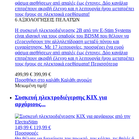
φάσμα αισθήσεων από απαλές έως έντονες. Δύο κανάλια
επιτρέπουν ακριβή έλεγχο και η λειτουργία ήχου μετατρέπει
τους ήχους σε ηλεκτρικά ερεθίσματα!
6
ΑΞΙΟΛΟΓΉΣΕΙΣ ΠΕΛΑΤΏΝ
Η συσκευή ηλεκτροδιέγερσης 2B από την E-Stim Systems
είναι ιδανική για τους οπαδούς του BDSM που θέλουν να
εξερευνήσουν την αλληλεπίδραση μεταξύ πόνου και
ευχαρίστησης. Με 17 λειτουργίες, προσφέρει ένα ευρύ
φάσμα αισθήσεων από απαλές έως έντονες. Δύο κανάλια
επιτρέπουν ακριβή έλεγχο και η λειτουργία ήχου μετατρέπει
τους ήχους σε ηλεκτρικά ερεθίσματα!
Περισσότερα
499,99 €
399,99 €
Προσθήκη στο καλάθι
Καλάθι αγορών
Μειωμένη τιμή!
Συσκευή ηλεκτροδιέγερσης KIX για
αρχάριους...
149,99 €
119,99 €
Προσφορές
Θα θέλατε να διεγείρετε τον πρωκτό, τον κόλπο, τις θηλές ή