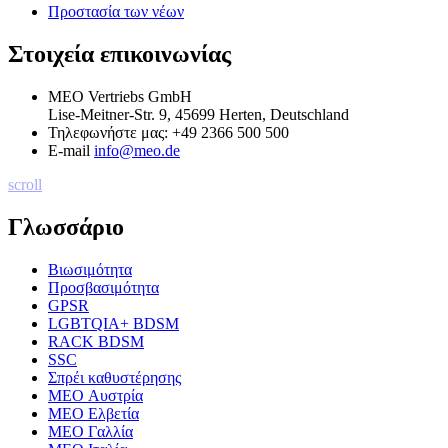
Προστασία των νέων
Στοιχεία επικοινωνίας
MEO Vertriebs GmbH
Lise-Meitner-Str. 9, 45699 Herten, Deutschland
Τηλεφωνήστε μας:
+49 2366 500 500
E-mail
info@meo.de
scroll
Γλωσσάριο
Βιωσιμότητα
Προσβασιμότητα
GPSR
LGBTQIA+ BDSM
RACK BDSM
SSC
Σπρέι καθυστέρησης
MEO Αυστρία
MEO Ελβετία
MEO Γαλλία