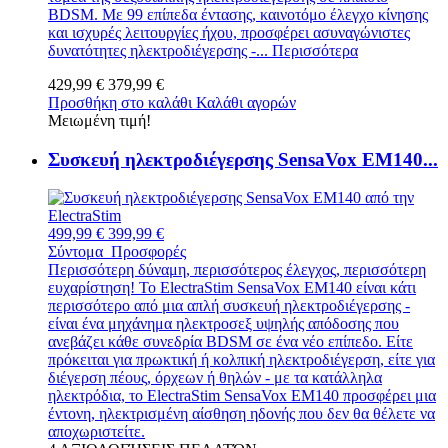
BDSM. Με 99 επίπεδα έντασης, καινοτόμο έλεγχο κίνησης
και ισχυρές λειτουργίες ήχου, προσφέρει ασυναγώνιστες
δυνατότητες ηλεκτροδιέγερσης -...
Περισσότερα
429,99 €
379,99 €
Προσθήκη στο καλάθι
Καλάθι αγορών
Μειωμένη τιμή!
Συσκευή ηλεκτροδιέγερσης SensaVox EM140...
499,99 €
399,99 €
Σύντομα
Προσφορές
Περισσότερη δύναμη, περισσότερος έλεγχος, περισσότερη
ευχαρίστηση! Το ElectraStim SensaVox EM140 είναι κάτι
περισσότερο από μια απλή συσκευή ηλεκτροδιέγερσης -
είναι ένα μηχάνημα ηλεκτροσεξ υψηλής απόδοσης που
ανεβάζει κάθε συνεδρία BDSM σε ένα νέο επίπεδο. Είτε
πρόκειται για πρωκτική ή κολπική ηλεκτροδιέγερση, είτε για
διέγερση πέους, όρχεων ή θηλών - με τα κατάλληλα
ηλεκτρόδια, το ElectraStim SensaVox EM140 προσφέρει μια
έντονη, ηλεκτρισμένη αίσθηση ηδονής που δεν θα θέλετε να
αποχωριστείτε.