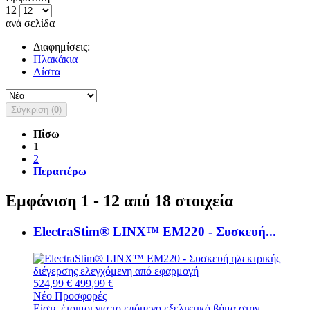
12
ανά σελίδα
Διαφημίσεις:
Πλακάκια
Λίστα
Σύγκριση (
0
)
Πίσω
1
2
Περαιτέρω
Εμφάνιση 1 - 12 από 18 στοιχεία
ElectraStim® LINX™ EM220 - Συσκευή...
524,99 €
499,99 €
Νέο
Προσφορές
Είστε έτοιμοι για το επόμενο εξελικτικό βήμα στην