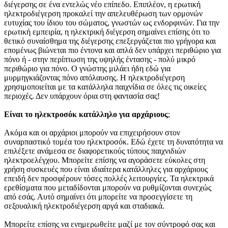
διέγερσης σε ένα εντελώς νέο επίπεδο. Επιπλέον, η ερωτική
ηλεκτροδιέγερση προκαλεί την απελευθέρωση των ορμονών
ευτυχίας του ίδιου του σώματος, γνωστών ως ενδορφινών. Για την
ερωτική εμπειρία, η ηλεκτρική διέγερση σημαίνει επίσης ότι το
θετικό συναίσθημα της διέγερσης επεξεργάζεται πιο γρήγορα και
επομένως βιώνεται πιο έντονα και απλά δεν υπάρχει περιθώριο για
πόνο ή - στην περίπτωση της υψηλής έντασης - πολύ μικρό
περιθώριο για πόνο. Ο γνώστης μιλάει ήδη εδώ για
μυρμηγκιάζοντας πόνο απόλαυσης. Η ηλεκτροδιέγερση
χρησιμοποιείται με τα κατάλληλα παιχνίδια σε όλες τις οικείες
περιοχές. Δεν υπάρχουν όρια στη φαντασία σας!
Είναι το ηλεκτροσόκ κατάλληλο για αρχάριους
;
Ακόμα και οι αρχάριοι μπορούν να επιχειρήσουν στον
συναρπαστικό τομέα του ηλεκτροσόκ. Εδώ έχετε τη δυνατότητα να
επιλέξετε ανάμεσα σε διαφορετικούς τύπους παιχνιδιών
ηλεκτροελέγχου. Μπορείτε επίσης να αγοράσετε εύκολες στη
χρήση συσκευές που είναι ιδιαίτερα κατάλληλες για αρχάριους
επειδή δεν προσφέρουν τόσες πολλές λειτουργίες. Τα ηλεκτρικά
ερεθίσματα που μεταδίδονται μπορούν να ρυθμίζονται συνεχώς
από εσάς. Αυτό σημαίνει ότι μπορείτε να προσεγγίσετε τη
σεξουαλική ηλεκτροδιέγερση αργά και σταδιακά.
Μπορείτε επίσης να ενημερωθείτε μαζί με τον σύντροφό σας και