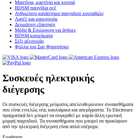
Μαστίγια, μαστίγια και κουπιά
BDSM παιχνίδια σεξ
Ανθρώπινο κατάστημα παιχνιδιού κουταβιών
Λατέξ και καουτσούκ
Δερμάτινη εξάρτηση
Μόδα & Εσώρουχα για άνδρες
BDSM κοσμήματα
Σέξι αξεσουάρ
Φύλλα του Σαν Φρανσίσκο
Συσκευές ηλεκτρικής
διέγερσης
Οι συσκευές διέγερσης ρεύματος απελευθερώνουν συναισθήματα
που είναι εντελώς νέα, καυλιάρικα και απερίγραπτα. Το Electrosex
πραγματικά δεν μπορεί να συγκριθεί με καμία άλλη ερωτική
μορφή παιχνιδιού. Τα συναισθήματα που μπορεί να προκύψουν
από την ηλεκτρική διέγερση είναι απλά υπέροχα.
Εμφάνιση