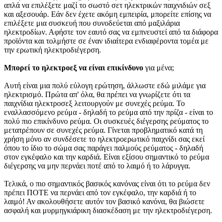
απλά να επιλέξετε μαζί το σωστό σετ ηλεκτρικών παιχνιδιών σεξ
και αξεσουάρ. Εάν δεν έχετε ακόμη εμπειρία, μπορείτε επίσης να
επιλέξετε μια συσκευή που συνοδεύεται από μαξιλάρια
ηλεκτροδίων. Αφήστε τον εαυτό σας να εμπνευστεί από τα διάφορα
προϊόντα και τολμήστε σε έναν ιδιαίτερα ενδιαφέροντα τομέα με
την ερωτική ηλεκτροδιέγερση.
Μπορεί το ηλεκτροεξ να είναι επικίνδυνο
για μένα;
Αυτή είναι μια πολύ εύλογη ερώτηση, άλλωστε εδώ μιλάμε για
ηλεκτρισμό. Πρώτα απ' όλα, θα πρέπει να γνωρίζετε ότι τα
παιχνίδια ηλεκτροσεξ λειτουργούν με συνεχές ρεύμα. Το
εναλλασσόμενο ρεύμα - δηλαδή το ρεύμα από την πρίζα - είναι το
πολύ πιο επικίνδυνο ρεύμα. Οι συσκευές διέγερσης ρεύματος το
μετατρέπουν σε συνεχές ρεύμα. Γίνεται προβληματικό κατά τη
χρήση μόνο αν συνδέσετε το ηλεκτροερωτικό παιχνίδι σας εκεί
όπου το ίδιο το σώμα σας παράγει παλμούς ρεύματος - δηλαδή
στον εγκέφαλο και την καρδιά. Είναι εξίσου σημαντικό το ρεύμα
διέγερσης να μην περνάει ποτέ από το λαιμό ή το λάρυγγα.
Τελικά, ο πιο σημαντικός βασικός κανόνας είναι ότι το ρεύμα δεν
πρέπει ΠΟΤΕ να περνάει από τον εγκέφαλο, την καρδιά ή το
λαιμό! Αν ακολουθήσετε αυτόν τον βασικό κανόνα, θα βιώσετε
ασφαλή και μυρμηγκιάρικη διασκέδαση με την ηλεκτροδιέγερση.