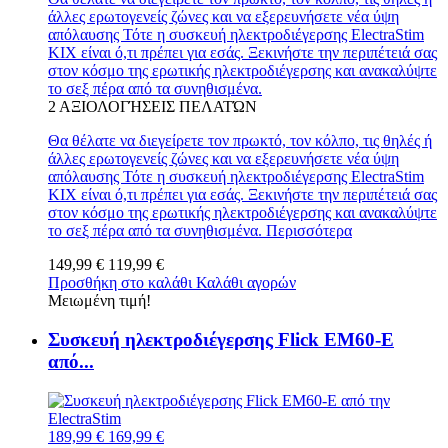
άλλες ερωτογενείς ζώνες και να εξερευνήσετε νέα ύψη
απόλαυσης Τότε η συσκευή ηλεκτροδιέγερσης ElectraStim
KIX είναι ό,τι πρέπει για εσάς. Ξεκινήστε την περιπέτειά σας
στον κόσμο της ερωτικής ηλεκτροδιέγερσης και ανακαλύψτε
το σεξ πέρα από τα συνηθισμένα.
2
ΑΞΙΟΛΟΓΉΣΕΙΣ ΠΕΛΑΤΏΝ
Θα θέλατε να διεγείρετε τον πρωκτό, τον κόλπο, τις θηλές ή
άλλες ερωτογενείς ζώνες και να εξερευνήσετε νέα ύψη
απόλαυσης Τότε η συσκευή ηλεκτροδιέγερσης ElectraStim
KIX είναι ό,τι πρέπει για εσάς. Ξεκινήστε την περιπέτειά σας
στον κόσμο της ερωτικής ηλεκτροδιέγερσης και ανακαλύψτε
το σεξ πέρα από τα συνηθισμένα.
Περισσότερα
149,99 €
119,99 €
Προσθήκη στο καλάθι
Καλάθι αγορών
Μειωμένη τιμή!
Συσκευή ηλεκτροδιέγερσης Flick EM60-E
από...
189,99 €
169,99 €