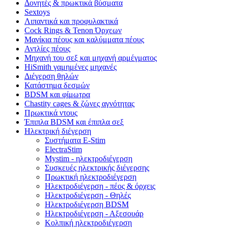
Δονητές & πρωκτικά βύσματα
Sextoys
Λιπαντικά και προφυλακτικά
Cock Rings & Tenon Όρχεων
Μανίκια πέους και καλύμματα πέους
Αντλίες πέους
Μηχανή του σεξ και μηχανή αρμέγματος
HiSmith γαμημένες μηχανές
Διέγερση θηλών
Κατάστημα δεσμών
BDSM και φίμωτρα
Chastity cages & ζώνες αγνότητας
Πρωκτικά ντους
Έπιπλα BDSM και έπιπλα σεξ
Ηλεκτρική διέγερση
Συστήματα E-Stim
ElectraStim
Mystim - ηλεκτροδιέγερση
Συσκευές ηλεκτρικής διέγερσης
Πρωκτική ηλεκτροδιέγερση
Ηλεκτροδιέγερση - πέος & όρχεις
Ηλεκτροδιέγερση - Θηλές
Ηλεκτροδιέγερση BDSM
Ηλεκτροδιέγερση - Αξεσουάρ
Κολπική ηλεκτροδιέγερση