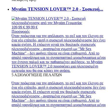
Mystim TENSION LOVER™ 2.0 - Συσκευή...
109,99 €
99,99 €
Προσφορές
Όταν πρόκειται για την απόλαυση, το σεξ και τον έλεγχο σε
ένα νέο επίπεδο, αυτή η συσκευή ηλεκτροδιέγερσης δεν έχει
καμία σχέση. Η επόμενη γενιά της θρυλικής συσκευής
ηλεκτροδιέγερσης - αγαπημένα γνωστή ως "Mr Sex
Machine" - δεν αφήνει τίποτα να είναι επιθυμητό. Από το
απαλό γαργάλημα και το συναρπαστικό μυρμήγκιασμα μέχρι
τον έντονο παλμό και τις παθιασμένες αυξήσεις, το Mystim
TENSION LOVER™ 2.0 προσφέρει μια ηλεκτρισμένη
εμπειρία που θα σας κόψει την ανάσα.
5
ΑΞΙΟΛΟΓΉΣΕΙΣ ΠΕΛΑΤΏΝ
Όταν πρόκειται για την απόλαυση, το σεξ και τον έλεγχο σε
ένα νέο επίπεδο, αυτή η συσκευή ηλεκτροδιέγερσης δεν έχει
καμία σχέση. Η επόμενη γενιά της θρυλικής συσκευής
ηλεκτροδιέγερσης - αγαπημένα γνωστή ως "Mr Sex
Machine" - δεν αφήνει τίποτα να είναι επιθυμητό. Από το
απαλό γαργάλημα και το συναρπαστικό μυρμήγκιασμα μέχρι