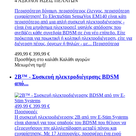
4
ΑΞΙΟΛΟΓΉΣΕΙΣ ΠΕΛΑΤΏΝ
Περισσότερη δύναμη, περισσότερος έλεγχος, περισσότερη
ευχαρίστηση! Το ElectraStim SensaVox EM140 είναι κάτι
περισσότερο από μια απλή συσκευή ηλεκτροδιέγερσης -
είναι ένα μηχάνημα ηλεκτροσεξ υψηλής απόδοσης που
ανεβάζει κάθε συνεδρία BDSM σε ένα νέο επίπεδο. Είτε
πρόκειται για πρωκτική ή κολπική ηλεκτροδιέγερση, είτε για
διέγερση πέους, όρχεων ή θηλών - με...
Περισσότερα
499,99 €
399,99 €
Προσθήκη στο καλάθι
Καλάθι αγορών
Μειωμένη τιμή!
2B™ - Συσκευή ηλεκτροδιέγερσης BDSM
από...
499,99 €
399,99 €
Προσφορές
Η συσκευή ηλεκτροδιέγερσης 2B από την E-Stim Systems
είναι ιδανική για τους οπαδούς του BDSM που θέλουν να
εξερευνήσουν την αλληλεπίδραση μεταξύ πόνου και
ευχαρίστησης. Με 17 λειτουργίες, προσφέρει ένα ευρύ