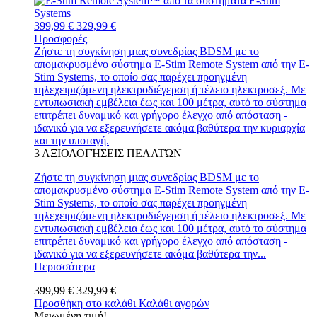
399,99 €
329,99 €
Προσφορές
Ζήστε τη συγκίνηση μιας συνεδρίας BDSM με το
απομακρυσμένο σύστημα E-Stim Remote System από την E-
Stim Systems, το οποίο σας παρέχει προηγμένη
τηλεχειριζόμενη ηλεκτροδιέγερση ή τέλειο ηλεκτροσεξ. Με
εντυπωσιακή εμβέλεια έως και 100 μέτρα, αυτό το σύστημα
επιτρέπει δυναμικό και γρήγορο έλεγχο από απόσταση -
ιδανικό για να εξερευνήσετε ακόμα βαθύτερα την κυριαρχία
και την υποταγή.
3
ΑΞΙΟΛΟΓΉΣΕΙΣ ΠΕΛΑΤΏΝ
Ζήστε τη συγκίνηση μιας συνεδρίας BDSM με το
απομακρυσμένο σύστημα E-Stim Remote System από την E-
Stim Systems, το οποίο σας παρέχει προηγμένη
τηλεχειριζόμενη ηλεκτροδιέγερση ή τέλειο ηλεκτροσεξ. Με
εντυπωσιακή εμβέλεια έως και 100 μέτρα, αυτό το σύστημα
επιτρέπει δυναμικό και γρήγορο έλεγχο από απόσταση -
ιδανικό για να εξερευνήσετε ακόμα βαθύτερα την...
Περισσότερα
399,99 €
329,99 €
Προσθήκη στο καλάθι
Καλάθι αγορών
Μειωμένη τιμή!