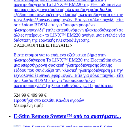
ηλεκτροδιέγερση Το LINX™ EM220 της ElectraStim είναι
μια υπερσύγχρονη συσκευή ηλεκτροδιέγερσης διπλής
εξόδου που συνδυάζει την κλασική ηλεκτροδιέγερση με την
τεχνολογία έξυπνων εφαρμογών. Είτε για σόλο παιχνίδι, είτε
σε πλαίσιο BDSM είτε για "απομακρυσμένο
ηλεκτροπαιχνίδι" (τηλεκατευθυνόμενη ηλεκτροδιέγερση) σε
άλλες ηπείρους - το LINX™ EM220 ανοίγει μια εντελώς νέα
διάσταση της ερωτικής ηλεκτροδιέγερσης.
2
ΑΞΙΟΛΟΓΉΣΕΙΣ ΠΕΛΑΤΏΝ
Είστε έτοιμοι για το επόμενο εξελικτικό βήμα στην
ηλεκτροδιέγερση Το LINX™ EM220 της ElectraStim είναι
μια υπερσύγχρονη συσκευή ηλεκτροδιέγερσης διπλής
εξόδου που συνδυάζει την κλασική ηλεκτροδιέγερση με την
τεχνολογία έξυπνων εφαρμογών. Είτε για σόλο παιχνίδι, είτε
σε πλαίσιο BDSM είτε για "απομακρυσμένο
ηλεκτροπαιχνίδι" (τηλεκατευθυνόμενη...
Περισσότερα
524,99 €
499,99 €
Προσθήκη στο καλάθι
Καλάθι αγορών
Μειωμένη τιμή!
E-Stim Remote System™ από τα συστήματα...