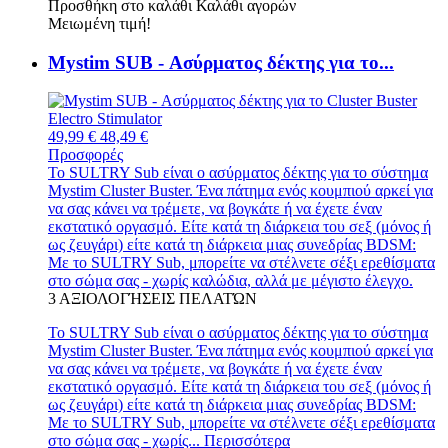
Προσθήκη στο καλάθι
Καλάθι αγορών
Μειωμένη τιμή!
Mystim SUB - Ασύρματος δέκτης για το...
49,99 €
48,49 €
Προσφορές
Το SULTRY Sub είναι ο ασύρματος δέκτης για το σύστημα
Mystim Cluster Buster. Ένα πάτημα ενός κουμπιού αρκεί για
να σας κάνει να τρέμετε, να βογκάτε ή να έχετε έναν
εκστατικό οργασμό. Είτε κατά τη διάρκεια του σεξ (μόνος ή
ως ζευγάρι) είτε κατά τη διάρκεια μιας συνεδρίας BDSM:
Με το SULTRY Sub, μπορείτε να στέλνετε σέξι ερεθίσματα
στο σώμα σας - χωρίς καλώδια, αλλά με μέγιστο έλεγχο.
3
ΑΞΙΟΛΟΓΉΣΕΙΣ ΠΕΛΑΤΏΝ
Το SULTRY Sub είναι ο ασύρματος δέκτης για το σύστημα
Mystim Cluster Buster. Ένα πάτημα ενός κουμπιού αρκεί για
να σας κάνει να τρέμετε, να βογκάτε ή να έχετε έναν
εκστατικό οργασμό. Είτε κατά τη διάρκεια του σεξ (μόνος ή
ως ζευγάρι) είτε κατά τη διάρκεια μιας συνεδρίας BDSM:
Με το SULTRY Sub, μπορείτε να στέλνετε σέξι ερεθίσματα
στο σώμα σας - χωρίς...
Περισσότερα