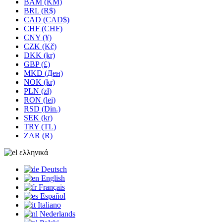
BAM (KM)
BRL (R$)
CAD (CAD$)
CHF (CHF)
CNY (¥)
CZK (Kč)
DKK (kr)
GBP (£)
MKD (Ден)
NOK (kr)
PLN (zł)
RON (lei)
RSD (Din.)
SEK (kr)
TRY (TL)
ZAR (R)
ελληνικά
Deutsch
English
Français
Español
Italiano
Nederlands