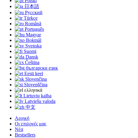
Polski
日本語
Русский
Türkçe
Română
Português
Magyar
Bokmål
Svenska
Suomi
Dansk
Čeština
български език
Eesti keel
Slovenčina
Slovenščina
ελληνικά
Lietuvių kalba
Latviešu valoda
中文
Αρχική
Οι επιλογές μας
Νέα
Bestsellers