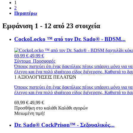
1
2
Περαιτέρω
Εμφάνιση 1 - 12 από 23 στοιχεία
CockoLocko ™ από τον Dr. Sado® - BDSM...
69,99 €
49,99 €
Σύντομα
Προσφορές
Όποιος πιστεύει ότι ένας δακτύλιος πέους υπάρχει μόνο για 
έλεγχο και ένα πολύ ιδιαίτερο είδος διέγερσης. Καθιστά το δα
1
ΑΞΙΟΛΟΓΉΣΕΙΣ ΠΕΛΑΤΏΝ
Όποιος πιστεύει ότι ένας δακτύλιος πέους υπάρχει μόνο για 
έλεγχο και ένα πολύ ιδιαίτερο είδος διέγερσης. Καθιστά το δ
69,99 €
49,99 €
Προσθήκη στο καλάθι
Καλάθι αγορών
Μειωμένη τιμή!
Dr. Sado® CockPrison™ - Σεξουαλικός...