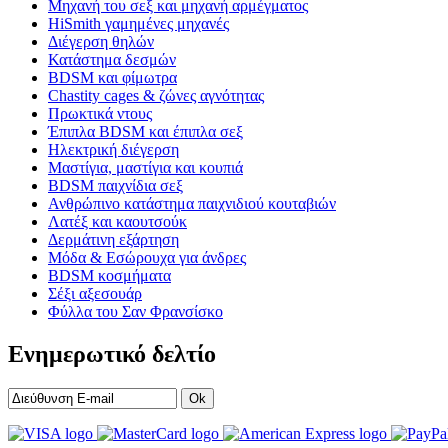
Μηχανή του σεξ και μηχανή αρμέγματος
HiSmith γαμημένες μηχανές
Διέγερση θηλών
Κατάστημα δεσμών
BDSM και φίμωτρα
Chastity cages & ζώνες αγνότητας
Πρωκτικά ντους
Έπιπλα BDSM και έπιπλα σεξ
Ηλεκτρική διέγερση
Μαστίγια, μαστίγια και κουπιά
BDSM παιχνίδια σεξ
Ανθρώπινο κατάστημα παιχνιδιού κουταβιών
Λατέξ και καουτσούκ
Δερμάτινη εξάρτηση
Μόδα & Εσώρουχα για άνδρες
BDSM κοσμήματα
Σέξι αξεσουάρ
Φύλλα του Σαν Φρανσίσκο
Ενημερωτικό δελτίο
Ok