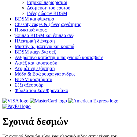
Ιατρικοί περιορισμοί
Δέσμευση του εαυτού
Ιδέες δώρων BDSM
BDSM και φίμωτρα
Chastity cages & ζώνες αγνότητας
Πρωκτικά ντους
Έπιπλα BDSM και έπιπλα σεξ
Ηλεκτρική διέγερση
Μαστίγια, μαστίγια και κουπιά
BDSM παιχνίδια σεξ
Ανθρώπινο κατάστημα παιχνιδιού κουταβιών
Λατέξ και καουτσούκ
Δερμάτινη εξάρτηση
Μόδα & Εσώρουχα για άνδρες
BDSM κοσμήματα
Σέξι αξεσουάρ
Φύλλα του Σαν Φρανσίσκο
Σχοινιά δεσμών
Τα σχοινιά δεσμών είναι ένα κλασικό είδος στην τέχνη του