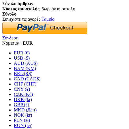
Σύνολο άρθρων
Κόστος αποστολής
δωρεάν αποστολή
Σύνολο
Συνεχίστε τις αγορές
Ταμείο
Σύνδεση
Νόμισμα :
EUR
EUR (€)
USD ($)
AUD (AU$)
BAM (KM)
BRL (R$)
CAD (CAD$)
CHF (CHF)
CNY (¥)
CZK (Kč)
DKK (kr)
GBP (£)
MKD (Ден)
NOK (kr)
PLN (zł)
RON (lei)