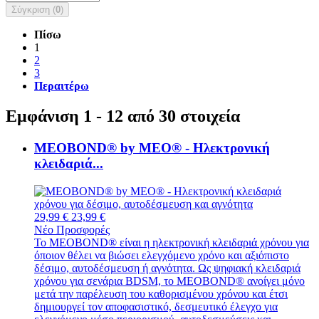
Σύγκριση (
0
)
Πίσω
1
2
3
Περαιτέρω
Εμφάνιση 1 - 12 από 30 στοιχεία
MEOBOND® by MEO® - Ηλεκτρονική
κλειδαριά...
29,99 €
23,99 €
Νέο
Προσφορές
Το MEOBOND® είναι η ηλεκτρονική κλειδαριά χρόνου για
όποιον θέλει να βιώσει ελεγχόμενο χρόνο και αξιόπιστο
δέσιμο, αυτοδέσμευση ή αγνότητα. Ως ψηφιακή κλειδαριά
χρόνου για σενάρια BDSM, το MEOBOND® ανοίγει μόνο
μετά την παρέλευση του καθορισμένου χρόνου και έτσι
δημιουργεί τον αποφασιστικό, δεσμευτικό έλεγχο για