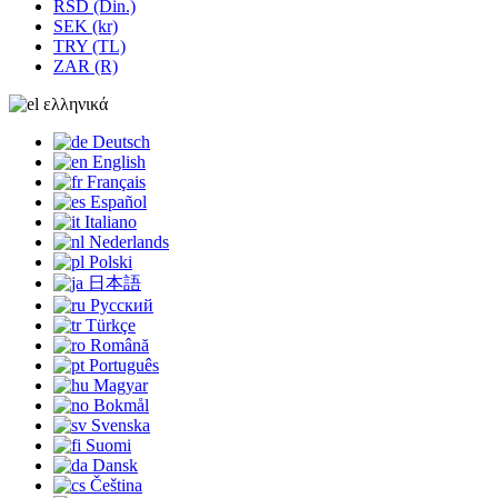
RSD (Din.)
SEK (kr)
TRY (TL)
ZAR (R)
ελληνικά
Deutsch
English
Français
Español
Italiano
Nederlands
Polski
日本語
Русский
Türkçe
Română
Português
Magyar
Bokmål
Svenska
Suomi
Dansk
Čeština