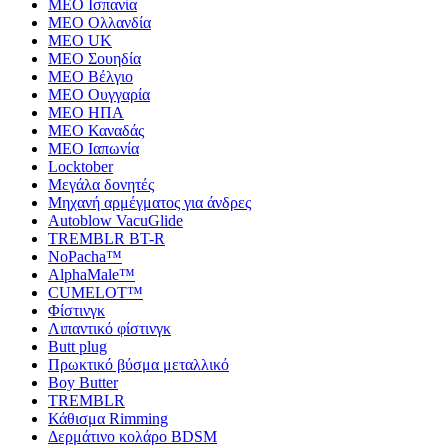
MEO Ισπανία
MEO Ολλανδία
MEO UK
MEO Σουηδία
MEO Βέλγιο
MEO Ουγγαρία
MEO ΗΠΑ
MEO Καναδάς
MEO Ιαπωνία
Locktober
Μεγάλα δονητές
Μηχανή αρμέγματος για άνδρες
Autoblow VacuGlide
TREMBLR BT-R
NoPacha™
AlphaMale™
CUMELOT™
Φίστινγκ
Λιπαντικό φίστινγκ
Butt plug
Πρωκτικό βύσμα μεταλλικό
Boy Butter
TREMBLR
Κάθισμα Rimming
Δερμάτινο κολάρο BDSM