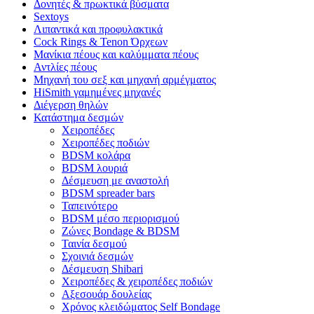
Δονητές & πρωκτικά βύσματα
Sextoys
Λιπαντικά και προφυλακτικά
Cock Rings & Tenon Όρχεων
Μανίκια πέους και καλύμματα πέους
Αντλίες πέους
Μηχανή του σεξ και μηχανή αρμέγματος
HiSmith γαμημένες μηχανές
Διέγερση θηλών
Κατάστημα δεσμών
Χειροπέδες
Χειροπέδες ποδιών
BDSM κολάρα
BDSM λουριά
Δέσμευση με αναστολή
BDSM spreader bars
Ταπεινότερο
BDSM μέσο περιορισμού
Ζώνες Bondage & BDSM
Ταινία δεσμού
Σχοινιά δεσμών
Δέσμευση Shibari
Χειροπέδες & χειροπέδες ποδιών
Αξεσουάρ δουλείας
Χρόνος κλειδώματος Self Bondage