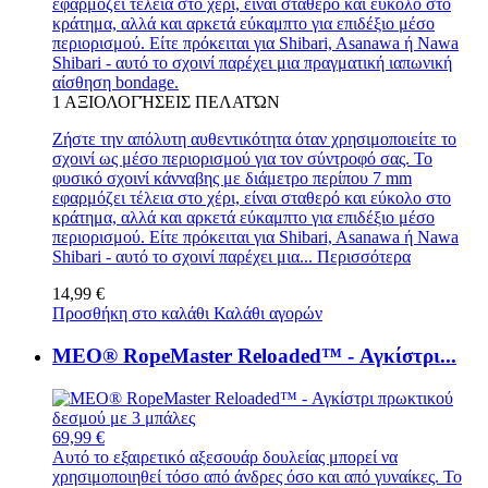
εφαρμόζει τέλεια στο χέρι, είναι σταθερό και εύκολο στο
κράτημα, αλλά και αρκετά εύκαμπτο για επιδέξιο μέσο
περιορισμού. Είτε πρόκειται για Shibari, Asanawa ή Nawa
Shibari - αυτό το σχοινί παρέχει μια πραγματική ιαπωνική
αίσθηση bondage.
1
ΑΞΙΟΛΟΓΉΣΕΙΣ ΠΕΛΑΤΏΝ
Ζήστε την απόλυτη αυθεντικότητα όταν χρησιμοποιείτε το
σχοινί ως μέσο περιορισμού για τον σύντροφό σας. Το
φυσικό σχοινί κάνναβης με διάμετρο περίπου 7 mm
εφαρμόζει τέλεια στο χέρι, είναι σταθερό και εύκολο στο
κράτημα, αλλά και αρκετά εύκαμπτο για επιδέξιο μέσο
περιορισμού. Είτε πρόκειται για Shibari, Asanawa ή Nawa
Shibari - αυτό το σχοινί παρέχει μια...
Περισσότερα
14,99 €
Προσθήκη στο καλάθι
Καλάθι αγορών
MEO® RopeMaster Reloaded™ - Αγκίστρι...
69,99 €
Αυτό το εξαιρετικό αξεσουάρ δουλείας μπορεί να
χρησιμοποιηθεί τόσο από άνδρες όσο και από γυναίκες. Το