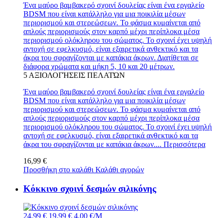
Ένα μαύρο βαμβακερό σχοινί δουλείας είναι ένα εργαλείο
BDSM που είναι κατάλληλο για μια ποικιλία μέσων
περιορισμού και στερεώσεων. Το φάσμα κυμαίνεται από
απλούς περιορισμούς στον καρπό μέχρι περίπλοκα μέσα
περιορισμού ολόκληρου του σώματος. Το σχοινί έχει υψηλή
αντοχή σε εφελκυσμό, είναι εξαιρετικά ανθεκτικό και τα
άκρα του σφραγίζονται με καπάκια άκρων. Διατίθεται σε
διάφορα χρώματα και μήκη 5, 10 και 20 μέτρων.
5
ΑΞΙΟΛΟΓΉΣΕΙΣ ΠΕΛΑΤΏΝ
Ένα μαύρο βαμβακερό σχοινί δουλείας είναι ένα εργαλείο
BDSM που είναι κατάλληλο για μια ποικιλία μέσων
περιορισμού και στερεώσεων. Το φάσμα κυμαίνεται από
απλούς περιορισμούς στον καρπό μέχρι περίπλοκα μέσα
περιορισμού ολόκληρου του σώματος. Το σχοινί έχει υψηλή
αντοχή σε εφελκυσμό, είναι εξαιρετικά ανθεκτικό και τα
άκρα του σφραγίζονται με καπάκια άκρων....
Περισσότερα
16,99 €
Προσθήκη στο καλάθι
Καλάθι αγορών
Κόκκινο σχοινί δεσμών σιλικόνης
24,99 €
19,99 €
4,00 €/M