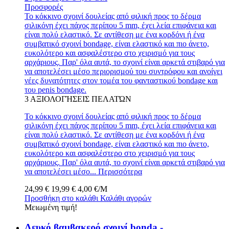
Προσφορές
Το κόκκινο σχοινί δουλείας από φιλική προς το δέρμα
σιλικόνη έχει πάχος περίπου 5 mm, έχει λεία επιφάνεια και
είναι πολύ ελαστικό. Σε αντίθεση με ένα κορδόνι ή ένα
συμβατικό σχοινί bondage, είναι ελαστικό και πιο άνετο,
ευκολότερο και ασφαλέστερο στο χειρισμό για τους
αρχάριους. Παρ' όλα αυτά, το σχοινί είναι αρκετά στιβαρό για
να αποτελέσει μέσο περιορισμού του συντρόφου και ανοίγει
νέες δυνατότητες στον τομέα του φανταστικού bondage και
του penis bondage.
3
ΑΞΙΟΛΟΓΉΣΕΙΣ ΠΕΛΑΤΏΝ
Το κόκκινο σχοινί δουλείας από φιλική προς το δέρμα
σιλικόνη έχει πάχος περίπου 5 mm, έχει λεία επιφάνεια και
είναι πολύ ελαστικό. Σε αντίθεση με ένα κορδόνι ή ένα
συμβατικό σχοινί bondage, είναι ελαστικό και πιο άνετο,
ευκολότερο και ασφαλέστερο στο χειρισμό για τους
αρχάριους. Παρ' όλα αυτά, το σχοινί είναι αρκετά στιβαρό για
να αποτελέσει μέσο...
Περισσότερα
24,99 €
19,99 €
4,00 €/M
Προσθήκη στο καλάθι
Καλάθι αγορών
Μειωμένη τιμή!
Λευκό βαμβακερό σχοινί bonda -...