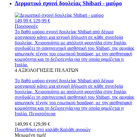
Δερματικό σχοινί δουλείας Shibari - μαύρο
149,99 €
129,99 €
Προσφορές
Το βαθύ μαύρο σχοινί δουλείας Shibari από δέρμα
μοσχαριού κάνει μια ισχυρή δήλωση σε κάθε συνεδρία
δουλείας. Χειροποίητο με απόλυτη φροντίδα στην Ιταλία,
συνδυάζει τη σαγηνευτική αισθητική του Shibari, της αρχαίας
ιαπωνικής τέχνης του ερωτικού bondage, με την αισθησιακή
κομψότητα και τη δεξιοτεχνία για την οποία φημίζεται η
Ιταλία.
4
ΑΞΙΟΛΟΓΉΣΕΙΣ ΠΕΛΑΤΏΝ
Το βαθύ μαύρο σχοινί δουλείας Shibari από δέρμα
μοσχαριού κάνει μια ισχυρή δήλωση σε κάθε συνεδρία
δουλείας. Χειροποίητο με απόλυτη φροντίδα στην Ιταλία,
συνδυάζει τη σαγηνευτική αισθητική του Shibari, της αρχαίας
ιαπωνικής τέχνης του ερωτικού bondage, με την αισθησιακή
κομψότητα και τη δεξιοτεχνία για την οποία φημίζεται η
Ιταλία.
Περισσότερα
149,99 €
129,99 €
Προσθήκη στο καλάθι
Καλάθι αγορών
Μειωμένη τιμή!