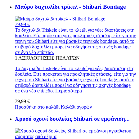
Μαύρο δαχτυλίδι τρίκελ - Shibari Bondage
79,99 €
Το δαχτυλίδι Triskele είναι το κλειδί για νέες διαστάσεις στη
δουλεία. Είτε πρόκειται για προκλητικές στάσεις, είτε για την
τέχνη του Shibari είτε για βασικές τεχνικές bondage, αυτό το
στιβαρό δαχτυλίδι μπορεί να οδηγήσει τις σκηνές bondage
σε ένα νέο επίπεδο.
1
ΑΞΙΟΛΟΓΉΣΕΙΣ ΠΕΛΑΤΏΝ
Το δαχτυλίδι Triskele είναι το κλειδί για νέες διαστάσεις στη
δουλεία. Είτε πρόκειται για προκλητικές στάσεις, είτε για την
τέχνη του Shibari είτε για βασικές τεχνικές bondage, αυτό το
στιβαρό δαχτυλίδι μπορεί να οδηγήσει τις σκηνές bondage
σε ένα νέο επίπεδο.
Περισσότερα
79,99 €
Προσθήκη στο καλάθι
Καλάθι αγορών
Χρυσό σχοινί δουλείας Shibari σε εμφάνιση...