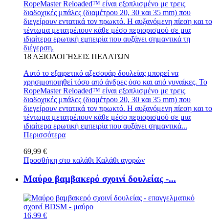
RopeMaster Reloaded™ είναι εξοπλισμένο με τρεις
διαδοχικές μπάλες (διαμέτρου 20, 30 και 35 mm) που
διεγείρουν εντατικά τον πρωκτό. Η αυξανόμενη πίεση και το
τέντωμα μετατρέπουν κάθε μέσο περιορισμού σε μια
ιδιαίτερα ερωτική εμπειρία που αυξάνει σημαντικά τη
διέγερση.
18
ΑΞΙΟΛΟΓΉΣΕΙΣ ΠΕΛΑΤΏΝ
Αυτό το εξαιρετικό αξεσουάρ δουλείας μπορεί να
χρησιμοποιηθεί τόσο από άνδρες όσο και από γυναίκες. Το
RopeMaster Reloaded™ είναι εξοπλισμένο με τρεις
διαδοχικές μπάλες (διαμέτρου 20, 30 και 35 mm) που
διεγείρουν εντατικά τον πρωκτό. Η αυξανόμενη πίεση και το
τέντωμα μετατρέπουν κάθε μέσο περιορισμού σε μια
ιδιαίτερα ερωτική εμπειρία που αυξάνει σημαντικά...
Περισσότερα
69,99 €
Προσθήκη στο καλάθι
Καλάθι αγορών
Μαύρο βαμβακερό σχοινί δουλείας -...
16,99 €