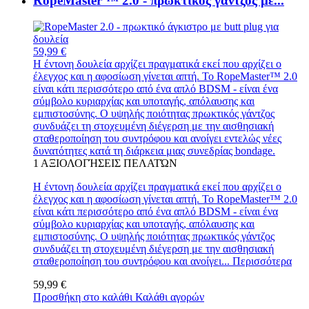
RopeMaster ™ 2.0 - πρωκτικός γάντζος με...
59,99 €
Η έντονη δουλεία αρχίζει πραγματικά εκεί που αρχίζει ο
έλεγχος και η αφοσίωση γίνεται απτή. Το RopeMaster™ 2.0
είναι κάτι περισσότερο από ένα απλό BDSM - είναι ένα
σύμβολο κυριαρχίας και υποταγής, απόλαυσης και
εμπιστοσύνης. Ο υψηλής ποιότητας πρωκτικός γάντζος
συνδυάζει τη στοχευμένη διέγερση με την αισθησιακή
σταθεροποίηση του συντρόφου και ανοίγει εντελώς νέες
δυνατότητες κατά τη διάρκεια μιας συνεδρίας bondage.
1
ΑΞΙΟΛΟΓΉΣΕΙΣ ΠΕΛΑΤΏΝ
Η έντονη δουλεία αρχίζει πραγματικά εκεί που αρχίζει ο
έλεγχος και η αφοσίωση γίνεται απτή. Το RopeMaster™ 2.0
είναι κάτι περισσότερο από ένα απλό BDSM - είναι ένα
σύμβολο κυριαρχίας και υποταγής, απόλαυσης και
εμπιστοσύνης. Ο υψηλής ποιότητας πρωκτικός γάντζος
συνδυάζει τη στοχευμένη διέγερση με την αισθησιακή
σταθεροποίηση του συντρόφου και ανοίγει...
Περισσότερα
59,99 €
Προσθήκη στο καλάθι
Καλάθι αγορών