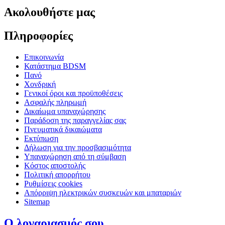
Ακολουθήστε μας
Πληροφορίες
Επικοινωνία
Κατάστημα BDSM
Πανό
Χονδρική
Γενικοί όροι και προϋποθέσεις
Ασφαλής πληρωμή
Δικαίωμα υπαναχώρησης
Παράδοση της παραγγελίας σας
Πνευματικά δικαιώματα
Εκτύπωση
Δήλωση για την προσβασιμότητα
Υπαναχώρηση από τη σύμβαση
Κόστος αποστολής
Πολιτική απορρήτου
Ρυθμίσεις cookies
Απόρριψη ηλεκτρικών συσκευών και μπαταριών
Sitemap
Ο λογαριασμός σου