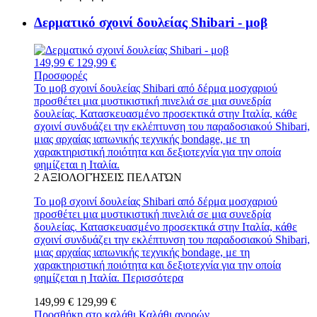
Δερματικό σχοινί δουλείας Shibari - μοβ
149,99 €
129,99 €
Προσφορές
Το μοβ σχοινί δουλείας Shibari από δέρμα μοσχαριού
προσθέτει μια μυστικιστική πινελιά σε μια συνεδρία
δουλείας. Κατασκευασμένο προσεκτικά στην Ιταλία, κάθε
σχοινί συνδυάζει την εκλέπτυνση του παραδοσιακού Shibari,
μιας αρχαίας ιαπωνικής τεχνικής bondage, με τη
χαρακτηριστική ποιότητα και δεξιοτεχνία για την οποία
φημίζεται η Ιταλία.
2
ΑΞΙΟΛΟΓΉΣΕΙΣ ΠΕΛΑΤΏΝ
Το μοβ σχοινί δουλείας Shibari από δέρμα μοσχαριού
προσθέτει μια μυστικιστική πινελιά σε μια συνεδρία
δουλείας. Κατασκευασμένο προσεκτικά στην Ιταλία, κάθε
σχοινί συνδυάζει την εκλέπτυνση του παραδοσιακού Shibari,
μιας αρχαίας ιαπωνικής τεχνικής bondage, με τη
χαρακτηριστική ποιότητα και δεξιοτεχνία για την οποία
φημίζεται η Ιταλία.
Περισσότερα
149,99 €
129,99 €
Προσθήκη στο καλάθι
Καλάθι αγορών