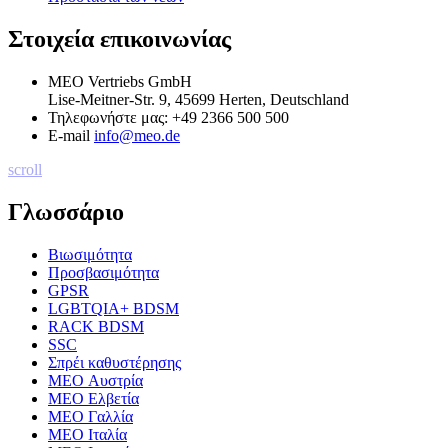
Στοιχεία επικοινωνίας
MEO Vertriebs GmbH
Lise-Meitner-Str. 9, 45699 Herten, Deutschland
Τηλεφωνήστε μας:
+49 2366 500 500
E-mail
info@meo.de
scroll
Γλωσσάριο
Βιωσιμότητα
Προσβασιμότητα
GPSR
LGBTQIA+ BDSM
RACK BDSM
SSC
Σπρέι καθυστέρησης
MEO Αυστρία
MEO Ελβετία
MEO Γαλλία
MEO Ιταλία