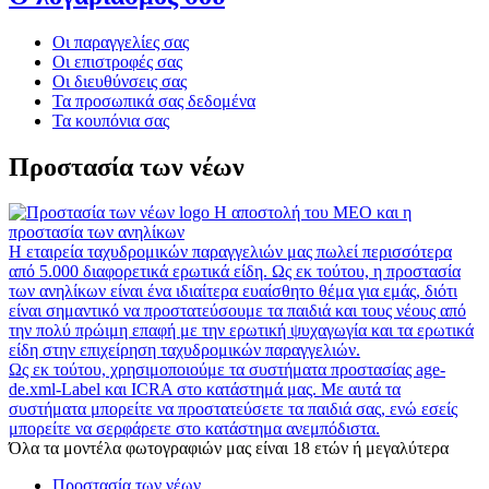
Οι παραγγελίες σας
Οι επιστροφές σας
Οι διευθύνσεις σας
Τα προσωπικά σας δεδομένα
Τα κουπόνια σας
Προστασία των νέων
Η αποστολή του MEO και η
προστασία των ανηλίκων
Η εταιρεία ταχυδρομικών παραγγελιών μας πωλεί περισσότερα
από 5.000 διαφορετικά ερωτικά είδη. Ως εκ τούτου, η προστασία
των ανηλίκων είναι ένα ιδιαίτερα ευαίσθητο θέμα για εμάς, διότι
είναι σημαντικό να προστατεύσουμε τα παιδιά και τους νέους από
την πολύ πρώιμη επαφή με την ερωτική ψυχαγωγία και τα ερωτικά
είδη στην επιχείρηση ταχυδρομικών παραγγελιών.
Ως εκ τούτου, χρησιμοποιούμε τα συστήματα προστασίας age-
de.xml-Label και ICRA στο κατάστημά μας. Με αυτά τα
συστήματα μπορείτε να προστατεύσετε τα παιδιά σας, ενώ εσείς
μπορείτε να σερφάρετε στο κατάστημα ανεμπόδιστα.
Όλα τα μοντέλα φωτογραφιών μας είναι 18 ετών ή μεγαλύτερα
Προστασία των νέων