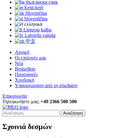
български език
Eesti keel
Slovenčina
Slovenščina
ελληνικά
Lietuvių kalba
Latviešu valoda
中文
Αρχική
Οι επιλογές μας
Νέα
Bestsellers
Προσφορές
Χονδρική
Υπαναχώρηση από τη σύμβαση
Επικοινωνία
Τηλεφωνήστε μας:
+49 2366 500 500
Αναζήτηση
Σχοινιά δεσμών