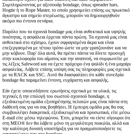
Συμπληρώνοντας με αξεσουάρ bondage, όπως spreader bars,
Hogtie ή το Rope Master, το οποίο χρησιμεύει επίσης ως πρωκτικό
άγκιστρο και σημείο στερέωσης, μπορούν να δημιουργηθούν
ακόμα πιο έντονα σενάρια.
Παρόλο που τα σχοινιά bondage μας είναι ανθεκτικά και υψηλής
ποιότητας, η ασφάλεια έρχεται πάντα πρώτη. Τα σχοινιά μας είναι
ανθεκτικά στο σχίσιμο, έχουν σφραγισμένα άκρα και είναι
επεξεργασμένα με τέτοιο τρόπο ώστε να μην γρατζουνάνε και να
μην κόβουν. Παρ' όλα αυτά, θα πρέπει πάντα να δίνετε προσοχή
στην κυκλοφορία του αίματος και την αναπνοή, να συμφωνείτε με
τις λέξεις Safeword και να έχετε πρόχειρο ένα ψαλίδι ή ένα μαχαίρι
ασφαλείας. Λάβετε επίσης υπόψη σας τις πληροφορίες μας σχετικά
με τα RACK και SSC. Αυτό θα διασφαλίσει ότι κάθε συνεδρία
bondage θα παραμείνει έντονη, ευχάριστη και ασφαλής.
Εάν έχετε οποιεσδήποτε ερωτήσεις σχετικά με τα υλικά, τις
τεχνικές ή την επιλογή του σωστού σχοινιού bondage, η
εξειδικευμένη ομάδα εξυπηρέτησης πελατών μας είναι πάντα στη
διάθεσή σας για να σας βοηθήσει. Η έμπειρη ομάδα μας θα σας
συμβουλέψει διακριτικά, εξειδικευμένα και προσωπικά, είτε μέσω
E-mail είτε μέσω τηλεφώνου. Έτσι, μπορείτε να είστε σίγουροι ότι
στη MEO® δεν θα λάβετε μόνο τη μεγαλύτερη ποικιλία, αλλά και
την καλύτερη δυνατή υποστήριξη για να πραγματοποιήσετε τις
φαντασιώσεις σας στο bondage.