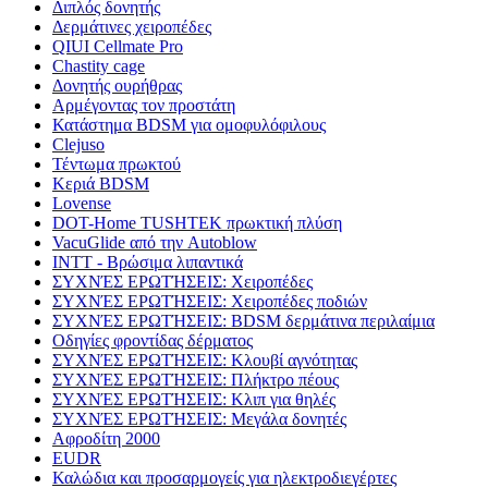
Διπλός δονητής
Δερμάτινες χειροπέδες
QIUI Cellmate Pro
Chastity cage
Δονητής ουρήθρας
Αρμέγοντας τον προστάτη
Κατάστημα BDSM για ομοφυλόφιλους
Clejuso
Τέντωμα πρωκτού
Κεριά BDSM
Lovense
DOT-Home TUSHTEK πρωκτική πλύση
VacuGlide από την Autoblow
INTT - Βρώσιμα λιπαντικά
ΣΥΧΝΈΣ ΕΡΩΤΉΣΕΙΣ: Χειροπέδες
ΣΥΧΝΈΣ ΕΡΩΤΉΣΕΙΣ: Χειροπέδες ποδιών
ΣΥΧΝΈΣ ΕΡΩΤΉΣΕΙΣ: BDSM δερμάτινα περιλαίμια
Οδηγίες φροντίδας δέρματος
ΣΥΧΝΈΣ ΕΡΩΤΉΣΕΙΣ: Κλουβί αγνότητας
ΣΥΧΝΈΣ ΕΡΩΤΉΣΕΙΣ: Πλήκτρο πέους
ΣΥΧΝΈΣ ΕΡΩΤΉΣΕΙΣ: Κλιπ για θηλές
ΣΥΧΝΈΣ ΕΡΩΤΉΣΕΙΣ: Μεγάλα δονητές
Αφροδίτη 2000
EUDR
Καλώδια και προσαρμογείς για ηλεκτροδιεγέρτες