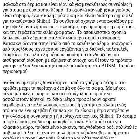
μαλακά στο δέρμα και είναι ιδανικά για μεγαλύτερες συνεδρίες ή
για άτομα με ευαίσθητο δέρμα. Τα σχοινιά κάνναβης και γιούτας
είναι στιβαρά, έχουν καλή πρόσφυση και είναι ιδιαίτερα δημοφιλή
για το αυθεντικό Shibari. Τα συνθετικά σχοινιά εντυπωσιάζουν με
την υψηλή αντοχή τους σε εφελκυσμό, την ομοιόμορφη δομή τους
και την τεράστια ποικιλία χρωμάτων. Τα αποκλειστικά σχοινιά
δουλείας από δέρμα αποτελούν ιδιαίτερο σημείο αναφοράς.
Κατασκευάζονται στην Ιταλία από το καλύτερο δέρμα μοσχαριού
από τους ίδιους τεχνίτες που εργάζονται για διεθνείς πολυτελείς
εταιρείες. Τα πολυτελή μέσα περιορισμού συνδυάζουν μια
αισθησιακή αίσθηση με εξαιρετική αντοχή και θέτουν τα πρότυπα
για την πολυτέλεια και την αποκλειστικότητα στο BDSM. Τα μέσα
περιορισμού
ανοίγουν αμέτρητες δυνατότητες - από το γρήγορο δέσιμο στο
κρεβάτι μέχρι τα περίτεχνα δεσμά σε όλο το σώμα. Με μήκος
πέντε μέτρων, οι καρποί και οι αστράγαλοι μπορούν να
ασφαλιστούν ιδανικά, τα δέκα μέτρα προσφέρουν αρκετά
περιθώρια για πολύπλοκους κόμπους ή για την ασφάλιση ενός
ατόμου σε ένα κρεβάτι ή έπιπλο και τα είκοσι μέτρα επιτρέπουν
την ολόσωμη συγκράτηση ή περίτεχνες τεχνικές Shibari. Το δέσιμο
μπορεί επίσης να διαφοροποιηθεί οπτικά: Είτε πρόκειται για
κλασικό μαύρο, παθιασμένο κόκκινο, παιχνιδιάρικο ροζ, πολυτελές
μοβ, κομψό λευκό, έντονο μπλε ή φυσική κάνναβη - υπάρχει το
κατάλληλο σχοινί για κάθε διάθεση και κάθε περιβάλλον.