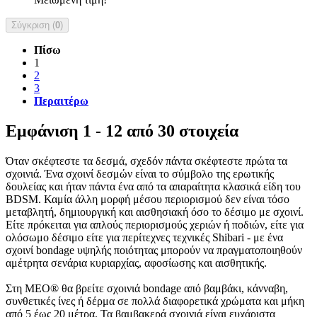
Σύγκριση (
0
)
Πίσω
1
2
3
Περαιτέρω
Εμφάνιση 1 - 12 από 30 στοιχεία
Όταν σκέφτεστε τα δεσμά, σχεδόν πάντα σκέφτεστε πρώτα τα
σχοινιά. Ένα σχοινί δεσμών είναι το σύμβολο της ερωτικής
δουλείας και ήταν πάντα ένα από τα απαραίτητα κλασικά είδη του
BDSM. Καμία άλλη μορφή μέσου περιορισμού δεν είναι τόσο
μεταβλητή, δημιουργική και αισθησιακή όσο το δέσιμο με σχοινί.
Είτε πρόκειται για απλούς περιορισμούς χεριών ή ποδιών, είτε για
ολόσωμο δέσιμο είτε για περίτεχνες τεχνικές Shibari - με ένα
σχοινί bondage υψηλής ποιότητας μπορούν να πραγματοποιηθούν
αμέτρητα σενάρια κυριαρχίας, αφοσίωσης και αισθητικής.
Στη MEO® θα βρείτε σχοινιά bondage από βαμβάκι, κάνναβη,
συνθετικές ίνες ή δέρμα σε πολλά διαφορετικά χρώματα και μήκη
από 5 έως 20 μέτρα. Τα βαμβακερά σχοινιά είναι ευχάριστα