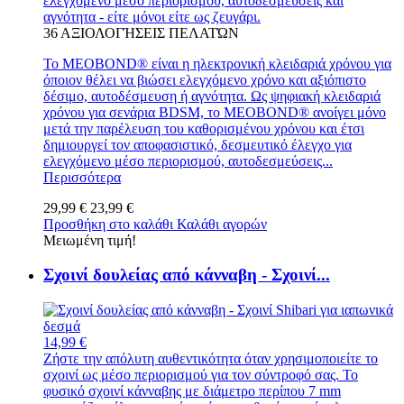
ελεγχόμενο μέσο περιορισμού, αυτοδεσμεύσεις και
αγνότητα - είτε μόνοι είτε ως ζευγάρι.
36
ΑΞΙΟΛΟΓΉΣΕΙΣ ΠΕΛΑΤΏΝ
Το MEOBOND® είναι η ηλεκτρονική κλειδαριά χρόνου για
όποιον θέλει να βιώσει ελεγχόμενο χρόνο και αξιόπιστο
δέσιμο, αυτοδέσμευση ή αγνότητα. Ως ψηφιακή κλειδαριά
χρόνου για σενάρια BDSM, το MEOBOND® ανοίγει μόνο
μετά την παρέλευση του καθορισμένου χρόνου και έτσι
δημιουργεί τον αποφασιστικό, δεσμευτικό έλεγχο για
ελεγχόμενο μέσο περιορισμού, αυτοδεσμεύσεις...
Περισσότερα
29,99 €
23,99 €
Προσθήκη στο καλάθι
Καλάθι αγορών
Μειωμένη τιμή!
Σχοινί δουλείας από κάνναβη - Σχοινί...
14,99 €
Ζήστε την απόλυτη αυθεντικότητα όταν χρησιμοποιείτε το
σχοινί ως μέσο περιορισμού για τον σύντροφό σας. Το
φυσικό σχοινί κάνναβης με διάμετρο περίπου 7 mm