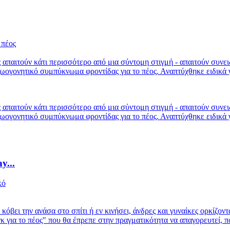
ές απαιτούν κάτι περισσότερο από μια σύντομη στιγμή - απαιτούν συνε
ωογονητικό συμπύκνωμα φροντίδας για το πέος. Αναπτύχθηκε ειδικά γι
ές απαιτούν κάτι περισσότερο από μια σύντομη στιγμή - απαιτούν συνε
ωογονητικό συμπύκνωμα φροντίδας για το πέος. Αναπτύχθηκε ειδικά γι
...
 κόβει την ανάσα στο σπίτι ή εν κινήσει, άνδρες και γυναίκες ορκ
α το πέος" που θα έπρεπε στην πραγματικότητα να απαγορευτεί, πολ