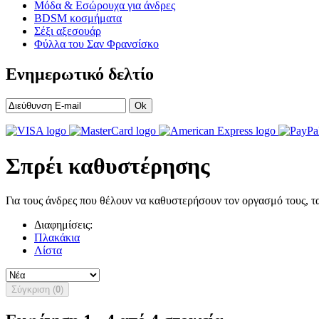
Μόδα & Εσώρουχα για άνδρες
BDSM κοσμήματα
Σέξι αξεσουάρ
Φύλλα του Σαν Φρανσίσκο
Ενημερωτικό δελτίο
Ok
Σπρέι καθυστέρησης
Για τους άνδρες που θέλουν να καθυστερήσουν τον οργασμό τους, 
Διαφημίσεις:
Πλακάκια
Λίστα
Σύγκριση (
0
)