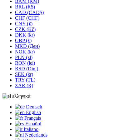
BAM (KM)
BRL (R$)
CAD (CAD$)
CHF (CHF)
CNY (¥)
CZK (Kč)
DKK (kr)
GBP (£)
MKD (Ден)
NOK (kr)
PLN (zł)
RON (lei)
RSD (Din.)
SEK (kr)
TRY (TL)
ZAR (R)
ελληνικά
Deutsch
English
Français
Español
Italiano
Nederlands