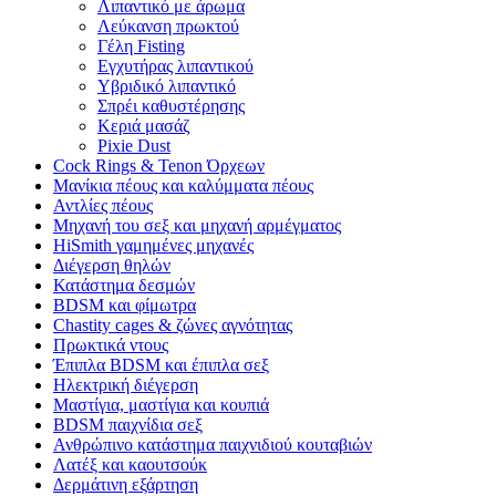
Λιπαντικό με άρωμα
Λεύκανση πρωκτού
Γέλη Fisting
Εγχυτήρας λιπαντικού
Υβριδικό λιπαντικό
Σπρέι καθυστέρησης
Κεριά μασάζ
Pixie Dust
Cock Rings & Tenon Όρχεων
Μανίκια πέους και καλύμματα πέους
Αντλίες πέους
Μηχανή του σεξ και μηχανή αρμέγματος
HiSmith γαμημένες μηχανές
Διέγερση θηλών
Κατάστημα δεσμών
BDSM και φίμωτρα
Chastity cages & ζώνες αγνότητας
Πρωκτικά ντους
Έπιπλα BDSM και έπιπλα σεξ
Ηλεκτρική διέγερση
Μαστίγια, μαστίγια και κουπιά
BDSM παιχνίδια σεξ
Ανθρώπινο κατάστημα παιχνιδιού κουταβιών
Λατέξ και καουτσούκ
Δερμάτινη εξάρτηση