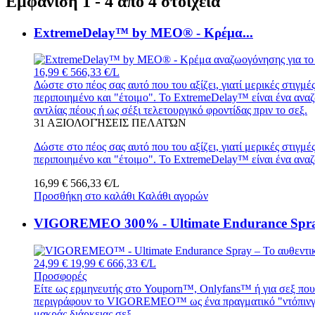
Εμφάνιση 1 - 4 από 4 στοιχεία
ExtremeDelay™ by MEO® - Κρέμα...
16,99 €
566,33 €/L
Δώστε στο πέος σας αυτό που του αξίζει, γιατί μερικές στιγμ
περιποιημένο και "έτοιμο". Το ExtremeDelay™ είναι ένα αναζ
αντλίας πέους ή ως σέξι τελετουργικό φροντίδας πριν το σεξ.
31
ΑΞΙΟΛΟΓΉΣΕΙΣ ΠΕΛΑΤΏΝ
Δώστε στο πέος σας αυτό που του αξίζει, γιατί μερικές στιγμ
περιποιημένο και "έτοιμο". Το ExtremeDelay™ είναι ένα αναζ
16,99 €
566,33 €/L
Προσθήκη στο καλάθι
Καλάθι αγορών
VIGOREMEO 300% - Ultimate Endurance Spray
24,99 €
19,99 €
666,33 €/L
Προσφορές
Είτε ως ερμηνευτής στο Youporn™, Onlyfans™ ή για σεξ που
περιγράφουν το VIGOREMEO™ ως ένα πραγματικό "ντόπινγκ γι
μακράς διάρκειας σεξ.