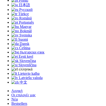
Polski
日本語
Русский
Türkçe
Română
Português
Magyar
Bokmål
Svenska
Suomi
Dansk
Čeština
български език
Eesti keel
Slovenčina
Slovenščina
ελληνικά
Lietuvių kalba
Latviešu valoda
中文
Αρχική
Οι επιλογές μας
Νέα
Bestsellers