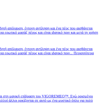
ιδητή απόλαυση, έντονη αντίληψη και ένα πέος που αισθάνεται
α ερωτικό μασάζ πέους και είναι ιδανικό πριν και μετά τη χρήση
ιδητή απόλαυση, έντονη αντίληψη και ένα πέος που αισθάνεται
α ερωτικό μασάζ πέους και είναι ιδανικό πριν...
Περισσότερα
ίζονται στη μαγική επίδραση του VIGOREMEO™. Ενώ ορισμένοι
λοί άλλοι ορκίζονται σε αυτό ως ένα μυστικό όπλο για πολύ