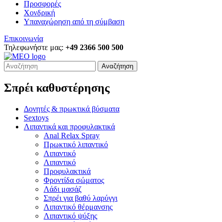
Προσφορές
Χονδρική
Υπαναχώρηση από τη σύμβαση
Επικοινωνία
Τηλεφωνήστε μας:
+49 2366 500 500
Αναζήτηση
Σπρέι καθυστέρησης
Δονητές & πρωκτικά βύσματα
Sextoys
Λιπαντικά και προφυλακτικά
Anal Relax Spray
Πρωκτικό λιπαντικό
Λιπαντικό
Λιπαντικό
Προφυλακτικά
Φροντίδα σώματος
Λάδι μασάζ
Σπρέι για βαθύ λαρύγγι
Λιπαντικό θέρμανσης
Λιπαντικό ψύξης