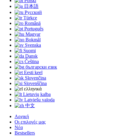
Polski
日本語
Русский
Türkçe
Română
Português
Magyar
Bokmål
Svenska
Suomi
Dansk
Čeština
български език
Eesti keel
Slovenčina
Slovenščina
ελληνικά
Lietuvių kalba
Latviešu valoda
中文
Αρχική
Οι επιλογές μας
Νέα
Bestsellers