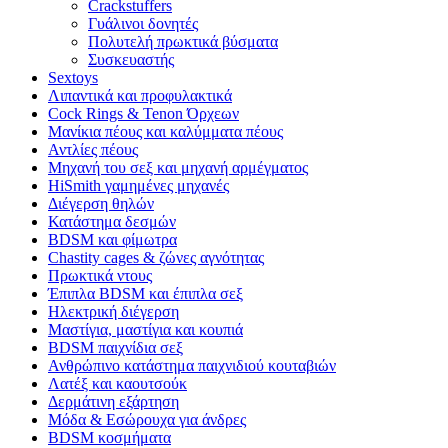
Crackstuffers
Γυάλινοι δονητές
Πολυτελή πρωκτικά βύσματα
Συσκευαστής
Sextoys
Λιπαντικά και προφυλακτικά
Cock Rings & Tenon Όρχεων
Μανίκια πέους και καλύμματα πέους
Αντλίες πέους
Μηχανή του σεξ και μηχανή αρμέγματος
HiSmith γαμημένες μηχανές
Διέγερση θηλών
Κατάστημα δεσμών
BDSM και φίμωτρα
Chastity cages & ζώνες αγνότητας
Πρωκτικά ντους
Έπιπλα BDSM και έπιπλα σεξ
Ηλεκτρική διέγερση
Μαστίγια, μαστίγια και κουπιά
BDSM παιχνίδια σεξ
Ανθρώπινο κατάστημα παιχνιδιού κουταβιών
Λατέξ και καουτσούκ
Δερμάτινη εξάρτηση
Μόδα & Εσώρουχα για άνδρες
BDSM κοσμήματα