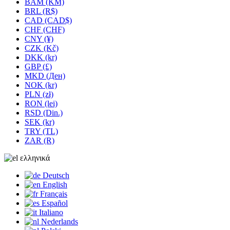
BAM (KM)
BRL (R$)
CAD (CAD$)
CHF (CHF)
CNY (¥)
CZK (Kč)
DKK (kr)
GBP (£)
MKD (Ден)
NOK (kr)
PLN (zł)
RON (lei)
RSD (Din.)
SEK (kr)
TRY (TL)
ZAR (R)
ελληνικά
Deutsch
English
Français
Español
Italiano
Nederlands