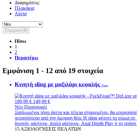
Διαφημίσεις:
Πλακάκια
Λίστα
Σύγκριση (
0
)
Πίσω
1
2
Περαιτέρω
Εμφάνιση 1 - 12 από 19 στοιχεία
Κινητή sling με μαξιλάρι κεφαλής -...
189,99 €
149,99 €
Νέο
Προσφορές
Ξαπλωμένοι τόσο άνετα και τέλεια στηριγμένοι, θα μπορούσατε
περισσότερο από την όμορφη θέα. Η sling φέρνει το σώμα σε 
δονητή, φίστινγκ, διπλό φίστινγκ, Anal Depth Play ή τη χρήσ
15
ΑΞΙΟΛΟΓΉΣΕΙΣ ΠΕΛΑΤΏΝ