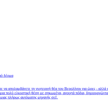
 να απολαμβάνετε τη νυχτερινή θέα του Βερολίνου για ώρες - αλλά σε
μια πολύ ελκυστική θέση με σηκωμένα, ανοιχτά πόδια, δημιουργώντας 
η μιας πλήρως αυτόματης μηχανής σεξ.