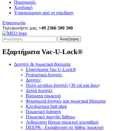
Προσφορές
Χονδρική
Υπαναχώρηση από τη σύμβαση
Επικοινωνία
Τηλεφωνήστε μας:
+49 2366 500 500
Αναζήτηση
Εξαρτήματα Vac-U-Lock®
Δονητές & πρωκτικά βύσματα
Εξαρτήματα Vac-U-Lock®
Ρεαλιστικά δονητές
Δονητές
Πολύ μεγάλοι δονητές (30 cm και άνω)
Διπλά δονητές
Βύσματα πρωκτού
Φουσκωτά δονητές και πρωκτικά βύσματα
Κλειδώσιμα butt plug
Πρωκτική διάταση
Πρωκτικό παιχνίδι βάθους
Ανθρώπινο βύσμα πρωκτού κουταβιού
DEEPR - Εκπαίδευση σε βάθος πρωκτού