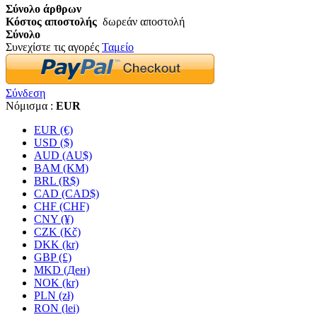
Σύνολο άρθρων
Κόστος αποστολής
δωρεάν αποστολή
Σύνολο
Συνεχίστε τις αγορές
Ταμείο
Σύνδεση
Νόμισμα :
EUR
EUR (€)
USD ($)
AUD (AU$)
BAM (KM)
BRL (R$)
CAD (CAD$)
CHF (CHF)
CNY (¥)
CZK (Kč)
DKK (kr)
GBP (£)
MKD (Ден)
NOK (kr)
PLN (zł)
RON (lei)