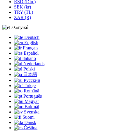
RSD (Din.)
SEK (kr)
TRY (TL)
ZAR (R)
ελληνικά
Deutsch
English
Français
Español
Italiano
Nederlands
Polski
日本語
Русский
Türkçe
Română
Português
Magyar
Bokmål
Svenska
Suomi
Dansk
Čeština