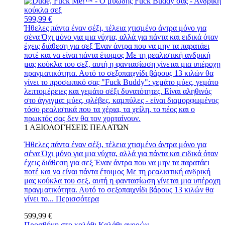
599,99 €
Ήθελες πάντα έναν σέξι, τέλεια χτισμένο άντρα μόνο για
σένα Όχι μόνο για μια νύχτα, αλλά για πάντα και ειδικά όταν
έχεις διάθεση για σεξ Έναν άντρα που να μην τα παρατάει
ποτέ και να είναι πάντα έτοιμος Με τη ρεαλιστική ανδρική
μας κούκλα του σεξ, αυτή η φαντασίωση γίνεται μια υπέροχη
πραγματικότητα. Αυτό το σεξοπαιχνίδι βάρους 13 κιλών θα
γίνει το προσωπικό σας "Fuck Buddy": γεμάτο μύες, γεμάτο
λεπτομέρειες και γεμάτο σέξι δυνατότητες. Είναι αληθινός
στο άγγιγμα: μύες, φλέβες, καμπύλες - είναι διαμορφωμένος
τόσο ρεαλιστικά που τα χέρια, τα χείλη, το πέος και ο
πρωκτός σας δεν θα τον χορταίνουν.
1
ΑΞΙΟΛΟΓΉΣΕΙΣ ΠΕΛΑΤΏΝ
Ήθελες πάντα έναν σέξι, τέλεια χτισμένο άντρα μόνο για
σένα Όχι μόνο για μια νύχτα, αλλά για πάντα και ειδικά όταν
έχεις διάθεση για σεξ Έναν άντρα που να μην τα παρατάει
ποτέ και να είναι πάντα έτοιμος Με τη ρεαλιστική ανδρική
μας κούκλα του σεξ, αυτή η φαντασίωση γίνεται μια υπέροχη
πραγματικότητα. Αυτό το σεξοπαιχνίδι βάρους 13 κιλών θα
γίνει το...
Περισσότερα
599,99 €
Προσθήκη στο καλάθι
Καλάθι αγορών