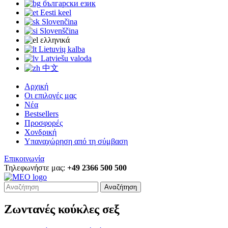
български език
Eesti keel
Slovenčina
Slovenščina
ελληνικά
Lietuvių kalba
Latviešu valoda
中文
Αρχική
Οι επιλογές μας
Νέα
Bestsellers
Προσφορές
Χονδρική
Υπαναχώρηση από τη σύμβαση
Επικοινωνία
Τηλεφωνήστε μας:
+49 2366 500 500
Αναζήτηση
Ζωντανές κούκλες σεξ