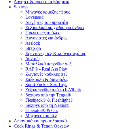
Δονητές & πρωκτικά βύσματα
Sextoys
Μηχανές άρμεξης πέους
Lovense®
Διεγέρτες του προστάτη
Σεξουαλικά παιχνίδια για άνδρες
Πρωκτικές μπάλες
Αυνανιστές για άνδρες
Asslock
Strap-on
Σφεντόνες σεξ & κούνιες αγάπης
Δονητές
Μεταλλικά παιχνίδια σεξ
RAP® - Real Ass Play
Ζωντανές κούκλες σεξ
Σπέκουλα & διανομέας
Sport Fucker Sex Toys
Σεξοπαιχνίδια από το b-Vibe®
Sextoys από την Tenga®
Fleshjack® & Fleshlight®
Sextoys από τη Nexus®
Liberator® & Co.
Μηχανές του σεξ
Λιπαντικά και προφυλακτικά
Cock Rings & Tenon Όρχεων