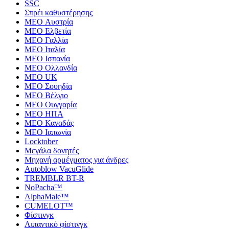
SSC
Σπρέι καθυστέρησης
MEO Αυστρία
MEO Ελβετία
MEO Γαλλία
MEO Ιταλία
MEO Ισπανία
MEO Ολλανδία
MEO UK
MEO Σουηδία
MEO Βέλγιο
MEO Ουγγαρία
MEO ΗΠΑ
MEO Καναδάς
MEO Ιαπωνία
Locktober
Μεγάλα δονητές
Μηχανή αρμέγματος για άνδρες
Autoblow VacuGlide
TREMBLR BT-R
NoPacha™
AlphaMale™
CUMELOT™
Φίστινγκ
Λιπαντικό φίστινγκ