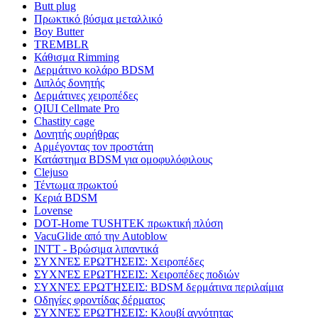
Butt plug
Πρωκτικό βύσμα μεταλλικό
Boy Butter
TREMBLR
Κάθισμα Rimming
Δερμάτινο κολάρο BDSM
Διπλός δονητής
Δερμάτινες χειροπέδες
QIUI Cellmate Pro
Chastity cage
Δονητής ουρήθρας
Αρμέγοντας τον προστάτη
Κατάστημα BDSM για ομοφυλόφιλους
Clejuso
Τέντωμα πρωκτού
Κεριά BDSM
Lovense
DOT-Home TUSHTEK πρωκτική πλύση
VacuGlide από την Autoblow
INTT - Βρώσιμα λιπαντικά
ΣΥΧΝΈΣ ΕΡΩΤΉΣΕΙΣ: Χειροπέδες
ΣΥΧΝΈΣ ΕΡΩΤΉΣΕΙΣ: Χειροπέδες ποδιών
ΣΥΧΝΈΣ ΕΡΩΤΉΣΕΙΣ: BDSM δερμάτινα περιλαίμια
Οδηγίες φροντίδας δέρματος
ΣΥΧΝΈΣ ΕΡΩΤΉΣΕΙΣ: Κλουβί αγνότητας