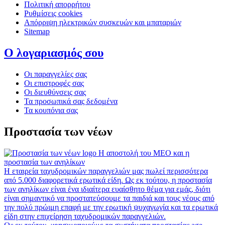
Πολιτική απορρήτου
Ρυθμίσεις cookies
Απόρριψη ηλεκτρικών συσκευών και μπαταριών
Sitemap
Ο λογαριασμός σου
Οι παραγγελίες σας
Οι επιστροφές σας
Οι διευθύνσεις σας
Τα προσωπικά σας δεδομένα
Τα κουπόνια σας
Προστασία των νέων
Η αποστολή του MEO και η
προστασία των ανηλίκων
Η εταιρεία ταχυδρομικών παραγγελιών μας πωλεί περισσότερα
από 5.000 διαφορετικά ερωτικά είδη. Ως εκ τούτου, η προστασία
των ανηλίκων είναι ένα ιδιαίτερα ευαίσθητο θέμα για εμάς, διότι
είναι σημαντικό να προστατεύσουμε τα παιδιά και τους νέους από
την πολύ πρώιμη επαφή με την ερωτική ψυχαγωγία και τα ερωτικά
είδη στην επιχείρηση ταχυδρομικών παραγγελιών.