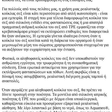
Για πολλούς από τους πελάτες μας, η χρήση μιας ρεαλιστικής
κούκλας σεξ είναι κάτι περισσότερο από απλή ικανοποίηση - είναι
μια εμπειρία. Η στιγμή που μια τέλεια διαμορφωμένη κούκλα του
σεξ από σιλικόνη ενδίδει στις φαντασιώσεις σας ή μια απατηλά
πραγματική ανδρική κούκλα του σεξ από TPE εμφανίζεται στην
κρεβατοκάμαρα μπορεί να εκπληρώσει επιθυμίες που διαφορετικά
θα ήταν ανέφικτες. Η εμπειρία γίνεται ιδιαίτερα έντονη όταν η
κούκλα του σεξ κινείται κατά τη διάρκεια του οργασμού ή όταν
μεμονωμένα μέρη του σώματος χρησιμοποιούνται στοχευμένα για
να αυξήσουν την ευχαρίστηση και την ένταση.
Φυσικά, οι αληθοφανείς κούκλες του σεξ δεν υποκαθιστούν την
ανθρώπινη εγγύτητα, την τρυφερότητα ή τη συναισθηματική
σύνδεση. Είναι ερωτικά αντικείμενα που χρησιμεύουν για την
εκπλήρωση φαντασιώσεων και πόθων. Αυτή ακριβώς είναι η
δύναμή τους: ασυμβίβαστη, ρεαλιστική διέγερση χωρίς ταμπού ή
αναστολές.
Όταν αγοράζετε μια αληθοφανή κούκλα του σεξ, θα πρέπει να
δίνετε προσοχή στην ποιότητα. Τα μοντέλα από σιλικόνη ιατρικής
ποιότητας ή TPE που μοιάζει με δέρμα είναι υποαλλεργικά,
καθαρίζονται εύκολα και προσφέρουν εξαιρετικά ρεαλιστική
αίσθηση. Με λίγο λιπαντικό με βάση το νερό, όπως το Aquameo®,