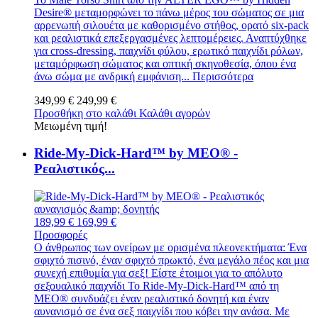
Desire® μεταμορφώνει το πάνω μέρος του σώματος σε μια
αρρενωπή σιλουέτα με καθορισμένο στήθος, ορατό six-pack
και ρεαλιστικά επεξεργασμένες λεπτομέρειες. Αναπτύχθηκε
για cross-dressing, παιχνίδι φύλου, ερωτικό παιχνίδι ρόλων,
μεταμόρφωση σώματος και οπτική σκηνοθεσία, όπου ένα
άνω σώμα με ανδρική εμφάνιση...
Περισσότερα
349,99 €
249,99 €
Προσθήκη στο καλάθι
Καλάθι αγορών
Μειωμένη τιμή!
Ride-My-Dick-Hard™ by MEO® -
Ρεαλιστικός...
189,99 €
169,99 €
Προσφορές
Ο άνθρωπος των ονείρων με ορισμένα πλεονεκτήματα: Ένα
σφιχτό πισινό, έναν σφιχτό πρωκτό, ένα μεγάλο πέος και μια
συνεχή επιθυμία για σεξ! Είστε έτοιμοι για το απόλυτο
σεξουαλικό παιχνίδι Το Ride-My-Dick-Hard™ από τη
MEO® συνδυάζει έναν ρεαλιστικό δονητή και έναν
αυνανισμό σε ένα σεξ παιχνίδι που κόβει την ανάσα. Με