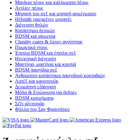
Μανίκια πέους και καλύμματα πέους
Αντλίες πέους
Μηχανή του σεξ και μηχανή αρμέγματος
HiSmith γαμημένες μηχανές
Διέγερση θηλών
Κατάστημα δεσμών
BDSM και φίμωτρα
Chastity cages & ζώνες αγνότητας
Πρωκτικά ντους
Έπιπλα BDSM και έπιπλα σεξ
Ηλεκτρική διέγερση
Μαστίγια, μαστίγια και κουπιά
BDSM παιχνίδια σεξ
Ανθρώπινο κατάστημα παιχνιδιού κουταβιών
Λατέξ και καουτσούκ
Δερμάτινη εξάρτηση
Μόδα & Εσώρουχα για άνδρες
BDSM κοσμήματα
Σέξι αξεσουάρ
Φύλλα του Σαν Φρανσίσκο