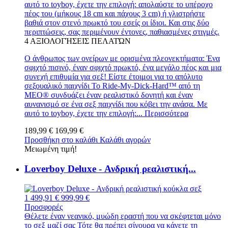
αυτό το toyboy, έχετε την επιλογή: απολαύστε το υπέροχο
πέος του (μήκους 18 cm και πάχους 3 cm) ή γλιστρήστε
βαθιά στον στενό πρωκτό του εσείς οι ίδιοι. Και στις δύο
περιπτώσεις, σας περιμένουν έντονες, παθιασμένες στιγμές.
4
ΑΞΙΟΛΟΓΉΣΕΙΣ ΠΕΛΑΤΏΝ
Ο άνθρωπος των ονείρων με ορισμένα πλεονεκτήματα: Ένα
σφιχτό πισινό, έναν σφιχτό πρωκτό, ένα μεγάλο πέος και μια
συνεχή επιθυμία για σεξ! Είστε έτοιμοι για το απόλυτο
σεξουαλικό παιχνίδι Το Ride-My-Dick-Hard™ από τη
MEO® συνδυάζει έναν ρεαλιστικό δονητή και έναν
αυνανισμό σε ένα σεξ παιχνίδι που κόβει την ανάσα. Με
αυτό το toyboy, έχετε την επιλογή:...
Περισσότερα
189,99 €
169,99 €
Προσθήκη στο καλάθι
Καλάθι αγορών
Μειωμένη τιμή!
Loverboy Deluxe - Ανδρική ρεαλιστική...
1 499,91 €
999,99 €
Προσφορές
Θέλετε έναν νεανικό, μυώδη εραστή που να σκέφτεται μόνο
το σεξ μαζί σας Τότε θα πρέπει σίγουρα να κάνετε τη