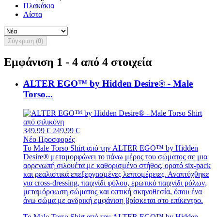
Πλακάκια
Λίστα
Σύγκριση (
0
)
Εμφάνιση 1 - 4 από 4 στοιχεία
ALTER EGO™ by Hidden Desire® - Male
Torso...
349,99 €
249,99 €
Νέο
Προσφορές
Το Male Torso Shirt από την ALTER EGO™ by Hidden
Desire® μεταμορφώνει το πάνω μέρος του σώματος σε μια
αρρενωπή σιλουέτα με καθορισμένο στήθος, ορατό six-pack
και ρεαλιστικά επεξεργασμένες λεπτομέρειες. Αναπτύχθηκε
για cross-dressing, παιχνίδι φύλου, ερωτικό παιχνίδι ρόλων,
μεταμόρφωση σώματος και οπτική σκηνοθεσία, όπου ένα
άνω σώμα με ανδρική εμφάνιση βρίσκεται στο επίκεντρο.
Το Male Torso Shirt από την ALTER EGO™ by Hidden