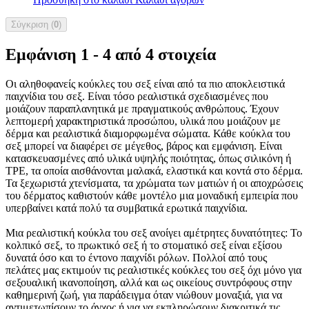
Σύγκριση (
0
)
Εμφάνιση 1 - 4 από 4 στοιχεία
Οι αληθοφανείς κούκλες του σεξ είναι από τα πιο αποκλειστικά
παιχνίδια του σεξ. Είναι τόσο ρεαλιστικά σχεδιασμένες που
μοιάζουν παραπλανητικά με πραγματικούς ανθρώπους. Έχουν
λεπτομερή χαρακτηριστικά προσώπου, υλικά που μοιάζουν με
δέρμα και ρεαλιστικά διαμορφωμένα σώματα. Κάθε κούκλα του
σεξ μπορεί να διαφέρει σε μέγεθος, βάρος και εμφάνιση. Είναι
κατασκευασμένες από υλικά υψηλής ποιότητας, όπως σιλικόνη ή
TPE, τα οποία αισθάνονται μαλακά, ελαστικά και κοντά στο δέρμα.
Τα ξεχωριστά χτενίσματα, τα χρώματα των ματιών ή οι αποχρώσεις
του δέρματος καθιστούν κάθε μοντέλο μια μοναδική εμπειρία που
υπερβαίνει κατά πολύ τα συμβατικά ερωτικά παιχνίδια.
Μια ρεαλιστική κούκλα του σεξ ανοίγει αμέτρητες δυνατότητες: Το
κολπικό σεξ, το πρωκτικό σεξ ή το στοματικό σεξ είναι εξίσου
δυνατά όσο και το έντονο παιχνίδι ρόλων. Πολλοί από τους
πελάτες μας εκτιμούν τις ρεαλιστικές κούκλες του σεξ όχι μόνο για
σεξουαλική ικανοποίηση, αλλά και ως οικείους συντρόφους στην
καθημερινή ζωή, για παράδειγμα όταν νιώθουν μοναξιά, για να
αντιμετωπίσουν το άγχος ή για να εκπληρώσουν διακριτικά τις