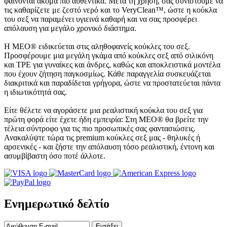
φαίνονται ακόμα πιο αυθεντικά. Μετά τη χρήση, σας συνιστούμε να
τις καθαρίζετε με ζεστό νερό και το VeryClean™, ώστε η κούκλα
του σεξ να παραμένει υγιεινά καθαρή και να σας προσφέρει
απόλαυση για μεγάλο χρονικό διάστημα.
Η MEO® ειδικεύεται στις αληθοφανείς κούκλες του σεξ.
Προσφέρουμε μια μεγάλη γκάμα από κούκλες σεξ από σιλικόνη
και TPE για γυναίκες και άνδρες, καθώς και αποκλειστικά μοντέλα
που έχουν ζήτηση παγκοσμίως. Κάθε παραγγελία συσκευάζεται
διακριτικά και παραδίδεται γρήγορα, ώστε να προστατεύεται πάντα
η ιδιωτικότητά σας.
Είτε θέλετε να αγοράσετε μια ρεαλιστική κούκλα του σεξ για
πρώτη φορά είτε έχετε ήδη εμπειρία: Στη MEO® θα βρείτε την
τέλεια σύντροφο για τις πιο προσωπικές σας φαντασιώσεις.
Ανακαλύψτε τώρα τις premium κούκλες σεξ μας - θηλυκές ή
αρσενικές - και ζήστε την απόλαυση τόσο ρεαλιστική, έντονη και
ασυμβίβαστη όσο ποτέ άλλοτε.
Ενημερωτικό δελτίο
Εντάξει