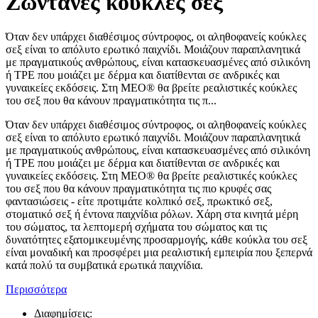
Ζωντανές κούκλες σεξ
Όταν δεν υπάρχει διαθέσιμος σύντροφος, οι αληθοφανείς κούκλες
σεξ είναι το απόλυτο ερωτικό παιχνίδι. Μοιάζουν παραπλανητικά
με πραγματικούς ανθρώπους, είναι κατασκευασμένες από σιλικόνη
ή TPE που μοιάζει με δέρμα και διατίθενται σε ανδρικές και
γυναικείες εκδόσεις. Στη MEO® θα βρείτε ρεαλιστικές κούκλες
του σεξ που θα κάνουν πραγματικότητα τις π...
Όταν δεν υπάρχει διαθέσιμος σύντροφος, οι αληθοφανείς κούκλες
σεξ είναι το απόλυτο ερωτικό παιχνίδι. Μοιάζουν παραπλανητικά
με πραγματικούς ανθρώπους, είναι κατασκευασμένες από σιλικόνη
ή TPE που μοιάζει με δέρμα και διατίθενται σε ανδρικές και
γυναικείες εκδόσεις. Στη MEO® θα βρείτε ρεαλιστικές κούκλες
του σεξ που θα κάνουν πραγματικότητα τις πιο κρυφές σας
φαντασιώσεις - είτε προτιμάτε κολπικό σεξ, πρωκτικό σεξ,
στοματικό σεξ ή έντονα παιχνίδια ρόλων. Χάρη στα κινητά μέρη
του σώματος, τα λεπτομερή σχήματα του σώματος και τις
δυνατότητες εξατομικευμένης προσαρμογής, κάθε κούκλα του σεξ
είναι μοναδική και προσφέρει μια ρεαλιστική εμπειρία που ξεπερνά
κατά πολύ τα συμβατικά ερωτικά παιχνίδια.
Περισσότερα
Διαφημίσεις: