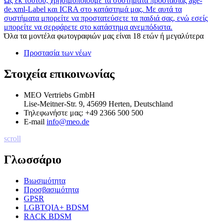
Ως εκ τούτου, χρησιμοποιούμε τα συστήματα προστασίας age-
de.xml-Label και ICRA στο κατάστημά μας. Με αυτά τα
συστήματα μπορείτε να προστατεύσετε τα παιδιά σας, ενώ εσείς
μπορείτε να σερφάρετε στο κατάστημα ανεμπόδιστα.
Όλα τα μοντέλα φωτογραφιών μας είναι 18 ετών ή μεγαλύτερα
Προστασία των νέων
Στοιχεία επικοινωνίας
MEO Vertriebs GmbH
Lise-Meitner-Str. 9, 45699 Herten, Deutschland
Τηλεφωνήστε μας:
+49 2366 500 500
E-mail
info@meo.de
scroll
Γλωσσάριο
Βιωσιμότητα
Προσβασιμότητα
GPSR
LGBTQIA+ BDSM
RACK BDSM