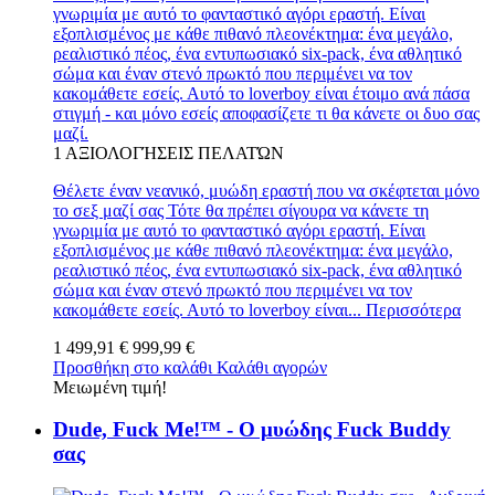
γνωριμία με αυτό το φανταστικό αγόρι εραστή. Είναι
εξοπλισμένος με κάθε πιθανό πλεονέκτημα: ένα μεγάλο,
ρεαλιστικό πέος, ένα εντυπωσιακό six-pack, ένα αθλητικό
σώμα και έναν στενό πρωκτό που περιμένει να τον
κακομάθετε εσείς. Αυτό το loverboy είναι έτοιμο ανά πάσα
στιγμή - και μόνο εσείς αποφασίζετε τι θα κάνετε οι δυο σας
μαζί.
1
ΑΞΙΟΛΟΓΉΣΕΙΣ ΠΕΛΑΤΏΝ
Θέλετε έναν νεανικό, μυώδη εραστή που να σκέφτεται μόνο
το σεξ μαζί σας Τότε θα πρέπει σίγουρα να κάνετε τη
γνωριμία με αυτό το φανταστικό αγόρι εραστή. Είναι
εξοπλισμένος με κάθε πιθανό πλεονέκτημα: ένα μεγάλο,
ρεαλιστικό πέος, ένα εντυπωσιακό six-pack, ένα αθλητικό
σώμα και έναν στενό πρωκτό που περιμένει να τον
κακομάθετε εσείς. Αυτό το loverboy είναι...
Περισσότερα
1 499,91 €
999,99 €
Προσθήκη στο καλάθι
Καλάθι αγορών
Μειωμένη τιμή!
Dude, Fuck Me!™ - Ο μυώδης Fuck Buddy
σας