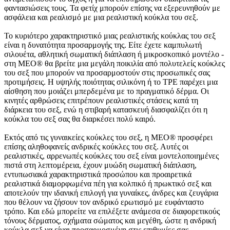
φαντασιώσεις τους. Τα φετίχ μπορούν επίσης να εξερευνηθούν με
ασφάλεια και ρεαλισμό με μια ρεαλιστική κούκλα του σεξ.
Το κυριότερο χαρακτηριστικό μιας ρεαλιστικής κούκλας του σεξ
είναι η δυνατότητα προσαρμογής της. Είτε έχετε καμπυλωτή
σιλουέτα, αθλητική σωματική διάπλαση ή μικροσκοπικό μοντέλο -
στη MEO® θα βρείτε μια μεγάλη ποικιλία από πολυτελείς κούκλες
του σεξ που μπορούν να προσαρμοστούν στις προσωπικές σας
προτιμήσεις. Η υψηλής ποιότητας σιλικόνη ή το TPE παρέχει μια
αίσθηση που μοιάζει μπερδεμένα με το πραγματικό δέρμα. Οι
κινητές αρθρώσεις επιτρέπουν ρεαλιστικές στάσεις κατά τη
διάρκεια του σεξ, ενώ η στιβαρή κατασκευή διασφαλίζει ότι η
κούκλα του σεξ σας θα διαρκέσει πολύ καιρό.
Εκτός από τις γυναικείες κούκλες του σεξ, η MEO® προσφέρει
επίσης αληθοφανείς ανδρικές κούκλες του σεξ. Αυτές οι
ρεαλιστικές, αρρενωπές κούκλες του σεξ είναι μοντελοποιημένες
πιστά στη λεπτομέρεια, έχουν μυώδη σωματική διάπλαση,
εντυπωσιακά χαρακτηριστικά προσώπου και προαιρετικά
ρεαλιστικά διαμορφωμένα πέη για κολπικό ή πρωκτικό σεξ και
αποτελούν την ιδανική επιλογή για γυναίκες, άνδρες και ζευγάρια
που θέλουν να ζήσουν τον ανδρικό ερωτισμό με ευφάνταστο
τρόπο. Και εδώ μπορείτε να επιλέξετε ανάμεσα σε διαφορετικούς
τόνους δέρματος, σχήματα σώματος και μεγέθη, ώστε η ανδρική
κούκλα σεξ να είναι προσαρμοσμένη στις επιθυμίες σας.