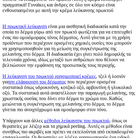
πραγματικά! Γυναίκες και άνδρες σε όλο τον κόσμο είναι
ενθουσιασμένοι με αυτή την κρέμα λεύκανσης πρωκτού
Η πρωκτική λεύκανση
είναι μια αισθητική διαδικασία κατά την
οποία το δέρμα γύρω από τον πρωκτό φωτίζεται για να επιτευχθεί
ένας πιο ομοιόμορφος τόνος δέρματος. Αυτό γίνεται με τη χρήση
προϊόντων που περιέχουν ορισμένες χημικές ουσίες που μπορούν
να χρησιμοποιηθούν για τη μείωση της συγκέντρωσης της
μελανίνης στο δέρμα. Η διαδικασία έχει γίνει πολύ δημοφιλής τα
τελευταία χρόνια, ιδίως μεταξύ των ανθρώπων που θέλουν να
βελτιώσουν την εμφάνιση της προσωπικής τους περιοχής.
Η λεύκανση του πρωκτού χρησιμοποιεί κρέμες
, τζελ ή λοσιόν
για
την ελάφρυνση του δέρματος
που περιέχουν ορισμένα
συστατικά όπως υδροκινόνη, κοτζικό οξύ, αρβουτίνη ή γλυκολικό
οξύ. Τα συστατικά αυτά αναστέλλουν την παραγωγή μελανίνης, της
χρωστικής ουσίας που δίνει στο δέρμα το χρώμα του. Καθώς
μειώνεται η συγκέντρωση της μελανίνης στο δέρμα, το δέρμα
γίνεται πιο ανοιχτόχρωμο και ομοιόμορφο στον τόνο.
Υπάρχουν και άλλες
μέθοδοι λεύκανσης του πρωκτού
, όπως οι
θεραπείες με λέιζερ και τα χημικά peeling. Αυτές οι μέθοδοι είναι
συνήθως πιο ακριβές και πρέπει να εκτελούνται από εκπαιδευμένο
επαγγελματία. Οι θεραπείες με λέιζερ χρησιμοποιούν ένα ειδικό