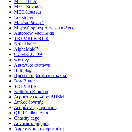
MEO ΗΠΑ
MEO Καναδάς
MEO Ιαπωνία
Locktober
Μεγάλα δονητές
Μηχανή αρμέγματος για άνδρες
Autoblow VacuGlide
TREMBLR BT-R
NoPacha™
AlphaMale™
CUMELOT™
Φίστινγκ
Λιπαντικό φίστινγκ
Butt plug
Πρωκτικό βύσμα μεταλλικό
Boy Butter
TREMBLR
Κάθισμα Rimming
Δερμάτινο κολάρο BDSM
Διπλός δονητής
Δερμάτινες χειροπέδες
QIUI Cellmate Pro
Chastity cage
Δονητής ουρήθρας
Αρμέγοντας τον προστάτη