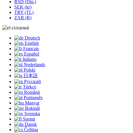
RSD (Din.)
SEK (kr)
TRY (TL)
ZAR (R)
ελληνικά
Deutsch
English
Français
Español
Italiano
Nederlands
Polski
日本語
Русский
Türkçe
Română
Português
Magyar
Bokmål
Svenska
Suomi
Dansk
Čeština