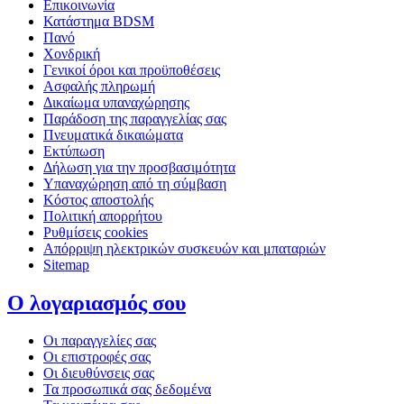
Επικοινωνία
Κατάστημα BDSM
Πανό
Χονδρική
Γενικοί όροι και προϋποθέσεις
Ασφαλής πληρωμή
Δικαίωμα υπαναχώρησης
Παράδοση της παραγγελίας σας
Πνευματικά δικαιώματα
Εκτύπωση
Δήλωση για την προσβασιμότητα
Υπαναχώρηση από τη σύμβαση
Κόστος αποστολής
Πολιτική απορρήτου
Ρυθμίσεις cookies
Απόρριψη ηλεκτρικών συσκευών και μπαταριών
Sitemap
Ο λογαριασμός σου
Οι παραγγελίες σας
Οι επιστροφές σας
Οι διευθύνσεις σας
Τα προσωπικά σας δεδομένα