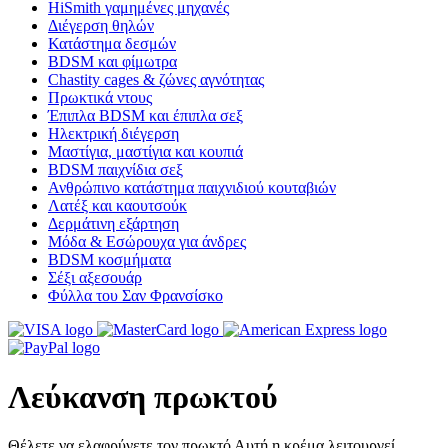
HiSmith γαμημένες μηχανές
Διέγερση θηλών
Κατάστημα δεσμών
BDSM και φίμωτρα
Chastity cages & ζώνες αγνότητας
Πρωκτικά ντους
Έπιπλα BDSM και έπιπλα σεξ
Ηλεκτρική διέγερση
Μαστίγια, μαστίγια και κουπιά
BDSM παιχνίδια σεξ
Ανθρώπινο κατάστημα παιχνιδιού κουταβιών
Λατέξ και καουτσούκ
Δερμάτινη εξάρτηση
Μόδα & Εσώρουχα για άνδρες
BDSM κοσμήματα
Σέξι αξεσουάρ
Φύλλα του Σαν Φρανσίσκο
Λεύκανση πρωκτού
Θέλετε να ελαφρύνετε τον πρωκτό Αυτή η κρέμα λειτουργεί