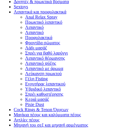
Δονητές & πρωκτικά βύσματα
Sextoys
Λιπαντικά και προφυλακτικά
Anal Relax Spray
Πρωκτικό λιπαντικό
Λιπαντικό
Λιπαντικό
Προφυλακτικά
Φροντίδα σώματος
Λάδι μασάζ
Σπρέι για βαθύ λαρύγγι
Λιπαντικό θέρμανσης
Λιπαντικό ψύξης
Λιπαντικό με άρωμα
Λεύκανση πρωκτού
Γέλη Fisting
Εγχυτήρας λιπαντικού
Υβριδικό λιπαντικό
Σπρέι καθυστέρησης
Κεριά μασάζ
Pixie Dust
Cock Rings & Tenon Όρχεων
Μανίκια πέους και καλύμματα πέους
Αντλίες πέους
Μηχανή του σεξ και μηχανή αρμέγματος