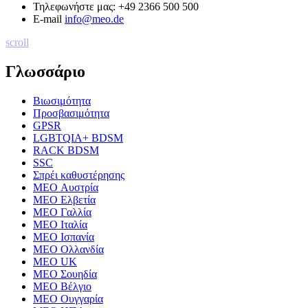
Τηλεφωνήστε μας:
+49 2366 500 500
E-mail
info@meo.de
scroll
Γλωσσάριο
Βιωσιμότητα
Προσβασιμότητα
GPSR
LGBTQIA+ BDSM
RACK BDSM
SSC
Σπρέι καθυστέρησης
MEO Αυστρία
MEO Ελβετία
MEO Γαλλία
MEO Ιταλία
MEO Ισπανία
MEO Ολλανδία
MEO UK
MEO Σουηδία
MEO Βέλγιο
MEO Ουγγαρία