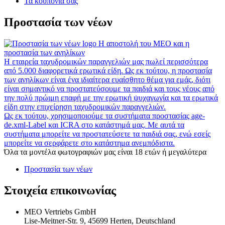
Τα κουπόνια σας
Προστασία των νέων
Η αποστολή του MEO και η
προστασία των ανηλίκων
Η εταιρεία ταχυδρομικών παραγγελιών μας πωλεί περισσότερα
από 5.000 διαφορετικά ερωτικά είδη. Ως εκ τούτου, η προστασία
των ανηλίκων είναι ένα ιδιαίτερα ευαίσθητο θέμα για εμάς, διότι
είναι σημαντικό να προστατεύσουμε τα παιδιά και τους νέους από
την πολύ πρώιμη επαφή με την ερωτική ψυχαγωγία και τα ερωτικά
είδη στην επιχείρηση ταχυδρομικών παραγγελιών.
Ως εκ τούτου, χρησιμοποιούμε τα συστήματα προστασίας age-
de.xml-Label και ICRA στο κατάστημά μας. Με αυτά τα
συστήματα μπορείτε να προστατεύσετε τα παιδιά σας, ενώ εσείς
μπορείτε να σερφάρετε στο κατάστημα ανεμπόδιστα.
Όλα τα μοντέλα φωτογραφιών μας είναι 18 ετών ή μεγαλύτερα
Προστασία των νέων
Στοιχεία επικοινωνίας
MEO Vertriebs GmbH
Lise-Meitner-Str. 9, 45699 Herten, Deutschland