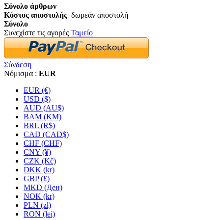
Σύνολο άρθρων
Κόστος αποστολής
δωρεάν αποστολή
Σύνολο
Συνεχίστε τις αγορές
Ταμείο
Σύνδεση
Νόμισμα :
EUR
EUR (€)
USD ($)
AUD (AU$)
BAM (KM)
BRL (R$)
CAD (CAD$)
CHF (CHF)
CNY (¥)
CZK (Kč)
DKK (kr)
GBP (£)
MKD (Ден)
NOK (kr)
PLN (zł)
RON (lei)