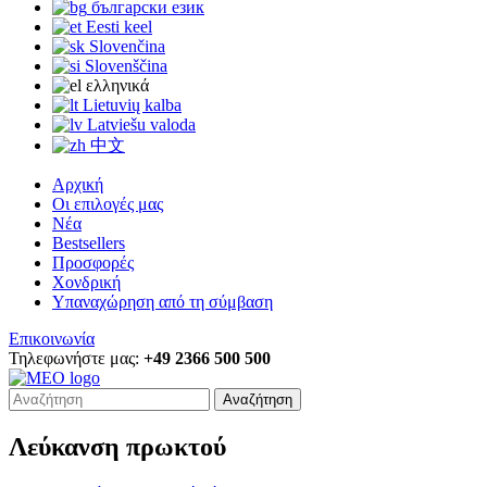
български език
Eesti keel
Slovenčina
Slovenščina
ελληνικά
Lietuvių kalba
Latviešu valoda
中文
Αρχική
Οι επιλογές μας
Νέα
Bestsellers
Προσφορές
Χονδρική
Υπαναχώρηση από τη σύμβαση
Επικοινωνία
Τηλεφωνήστε μας:
+49 2366 500 500
Αναζήτηση
Λεύκανση πρωκτού