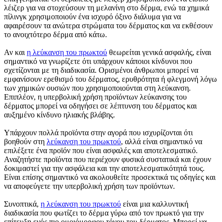
λέιζερ για να στοχεύσουν τη μελανίνη στο δέρμα, ενώ τα χημικά
πίλινγκ χρησιμοποιούν ένα ισχυρό όξινο διάλυμα για να
αφαιρέσουν τα ανώτερα στρώματα του δέρματος και να εκθέσουν
το ανοιχτότερο δέρμα από κάτω.
Αν και
η λεύκανση του πρωκτού
θεωρείται γενικά ασφαλής, είναι
σημαντικό να γνωρίζετε ότι υπάρχουν κάποιοι κίνδυνοι που
σχετίζονται με τη διαδικασία. Ορισμένοι άνθρωποι μπορεί να
εμφανίσουν ερεθισμό του δέρματος, ερυθρότητα ή φλεγμονή λόγω
των χημικών ουσιών που χρησιμοποιούνται στη λεύκανση.
Επιπλέον, η υπερβολική χρήση προϊόντων λεύκανσης του
δέρματος μπορεί να οδηγήσει σε λέπτυνση του δέρματος και
αυξημένο κίνδυνο ηλιακής βλάβης.
Υπάρχουν πολλά προϊόντα στην αγορά που ισχυρίζονται ότι
βοηθούν στη
λεύκανση του πρωκτού
, αλλά είναι σημαντικό να
επιλέξετε ένα προϊόν που είναι ασφαλές και αποτελεσματικό.
Αναζητήστε προϊόντα που περιέχουν φυσικά συστατικά και έχουν
δοκιμαστεί για την ασφάλεια και την αποτελεσματικότητά τους.
Είναι επίσης σημαντικό να ακολουθείτε προσεκτικά τις οδηγίες και
να αποφεύγετε την υπερβολική χρήση των προϊόντων.
Συνοπτικά,
η λεύκανση του πρωκτού
είναι μια καλλυντική
διαδικασία που φωτίζει το δέρμα γύρω από τον πρωκτό για την
επίτευξη ενός πιο ομοιόμορφου τόνου του δέρματος. Μπορεί να