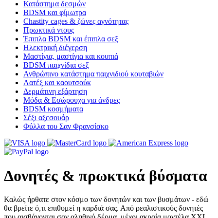
Κατάστημα δεσμών
BDSM και φίμωτρα
Chastity cages & ζώνες αγνότητας
Πρωκτικά ντους
Έπιπλα BDSM και έπιπλα σεξ
Ηλεκτρική διέγερση
Μαστίγια, μαστίγια και κουπιά
BDSM παιχνίδια σεξ
Ανθρώπινο κατάστημα παιχνιδιού κουταβιών
Λατέξ και καουτσούκ
Δερμάτινη εξάρτηση
Μόδα & Εσώρουχα για άνδρες
BDSM κοσμήματα
Σέξι αξεσουάρ
Φύλλα του Σαν Φρανσίσκο
Δονητές & πρωκτικά βύσματα
Καλώς ήρθατε στον κόσμο των δονητών και των βυσμάτων - εδώ
θα βρείτε ό,τι επιθυμεί η καρδιά σας. Από ρεαλιστικούς δονητές
που αισθάνονται σαν αληθινό δέρμα, μέχρι ακραία μοντέλα XXL