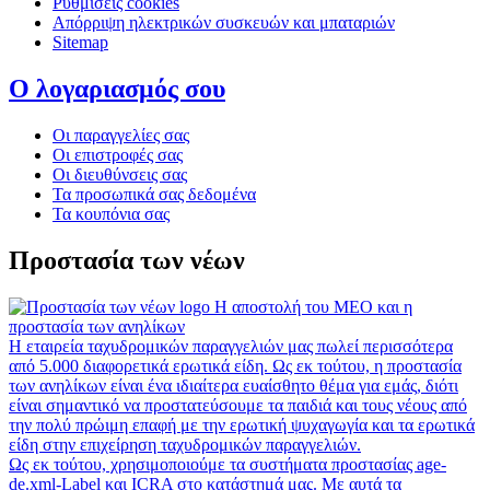
Ρυθμίσεις cookies
Απόρριψη ηλεκτρικών συσκευών και μπαταριών
Sitemap
Ο λογαριασμός σου
Οι παραγγελίες σας
Οι επιστροφές σας
Οι διευθύνσεις σας
Τα προσωπικά σας δεδομένα
Τα κουπόνια σας
Προστασία των νέων
Η αποστολή του MEO και η
προστασία των ανηλίκων
Η εταιρεία ταχυδρομικών παραγγελιών μας πωλεί περισσότερα
από 5.000 διαφορετικά ερωτικά είδη. Ως εκ τούτου, η προστασία
των ανηλίκων είναι ένα ιδιαίτερα ευαίσθητο θέμα για εμάς, διότι
είναι σημαντικό να προστατεύσουμε τα παιδιά και τους νέους από
την πολύ πρώιμη επαφή με την ερωτική ψυχαγωγία και τα ερωτικά
είδη στην επιχείρηση ταχυδρομικών παραγγελιών.
Ως εκ τούτου, χρησιμοποιούμε τα συστήματα προστασίας age-
de.xml-Label και ICRA στο κατάστημά μας. Με αυτά τα