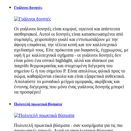
Γυάλινοι δονητές
Οι γυάλινοι δονητές είναι κομψοί, υγιεινοί και απίστευτα
αισθησιακοί. Αυτοί οι δονητές είναι κατασκευασμένοι από
συμπαγές, χειροποίητο γυαλί και εντυπωσιάζουν με την
άψογη επιφάνεια, την τέλεια κοπή και τον καλλιτεχνικό
σχεδιασμό τους. Είτε πρόκειται για διαφανείς, έγχρωμους, με
υφή ή με καλλιτεχνικά σχήματα - οι γυάλινοι δονητές δεν
είναι μόνο ένα οπτικό highlight, αλλά και ιδανικοί για
παιχνίδι θερμοκρασίας και στοχευμένη διέγερση του
σημείου G ή του σημείου P. Είναι απολύτως φιλικά προς το
σώμα, καθαρίζονται εύκολα και είναι εξαιρετικά ανθεκτικά.
Απολαύστε το μοναδικό μείγμα ομορφιάς, ακρίβειας και
έντονης διέγερσης που μόνο ένας γυάλινος δονητής μπορεί
να προσφέρει!
Πολυτελή πρωκτικά βύσματα
Πολυτελή πρωκτικά βύσματα - σαν κοσμήματα για τις πιο
προσωπικές στιγμές. Αυτά τα αποκλειστικά βύσματα