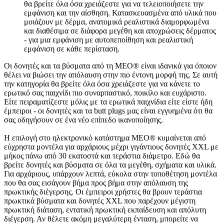
θα βρείτε όλα όσα χρειάζεστε για να τελειοποιήσετε την
εμφάνιση και την αίσθηση. Κατασκευασμένα από υλικά που
μοιάζουν με δέρμα, ανατομικά ρεαλιστικά διαμορφωμένα
και διαθέσιμα σε διάφορα μεγέθη και αποχρώσεις δέρματος
- για μια εμφάνιση με αυτοπεποίθηση και ρεαλιστική
εμφάνιση σε κάθε περίσταση.
Οι δονητές και τα βύσματα από τη MEO® είναι ιδανικά για όποιον
θέλει να βιώσει την απόλαυση στην πιο έντονη μορφή της. Σε αυτή
την κατηγορία θα βρείτε όλα όσα χρειάζεστε για να κάνετε το
ερωτικό σας παιχνίδι πιο συναρπαστικό, ποικίλο και ευχάριστο.
Είτε πειραματίζεστε μόλις με τα ερωτικά παιχνίδια είτε είστε ήδη
έμπειροι - οι δονητές και τα butt plugs μας είναι εγγυημένα ότι θα
σας οδηγήσουν σε ένα νέο επίπεδο ικανοποίησης.
Η επιλογή στο ηλεκτρονικό κατάστημα MEO® κυμαίνεται από
εύχρηστα μοντέλα για αρχάριους μέχρι γιγάντιους δονητές XXL με
μήκος πάνω από 30 εκατοστά και τεράστια διάμετρο. Εδώ θα
βρείτε δονητές και βύσματα σε όλα τα μεγέθη, σχήματα και υλικά.
Για αρχάριους, υπάρχουν λεπτά, εύκολα στην τοποθέτηση μοντέλα
που θα σας εισάγουν βήμα προς βήμα στην απόλαυση της
πρωκτικής διέγερσης. Οι έμπειροι χρήστες θα βρουν τεράστια
πρωκτικά βύσματα και δονητές XXL που παρέχουν μέγιστη
πρωκτική διάταση, εντατική πρωκτική εκπαίδευση και απόλυτη
διέγερση. Αν θέλετε ακόμη μεγαλύτερη ένταση, μπορείτε να