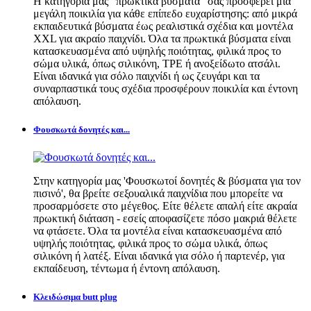
Η κατηγορία μας "πρωκτικά βύσματα" σας προσφέρει μια
μεγάλη ποικιλία για κάθε επίπεδο ευχαρίστησης: από μικρά
εκπαιδευτικά βύσματα έως ρεαλιστικά σχέδια και μοντέλα
XXL για ακραίο παιχνίδι. Όλα τα πρωκτικά βύσματα είναι
κατασκευασμένα από υψηλής ποιότητας, φιλικά προς το
σώμα υλικά, όπως σιλικόνη, TPE ή ανοξείδωτο ατσάλι.
Είναι ιδανικά για σόλο παιχνίδι ή ως ζευγάρι και τα
συναρπαστικά τους σχέδια προσφέρουν ποικιλία και έντονη
απόλαυση.
Φουσκωτά δονητές και...
Στην κατηγορία μας 'Φουσκωτοί δονητές & βύσματα για τον
πισινό', θα βρείτε σεξουαλικά παιχνίδια που μπορείτε να
προσαρμόσετε στο μέγεθος. Είτε θέλετε απαλή είτε ακραία
πρωκτική διάταση - εσείς αποφασίζετε πόσο μακριά θέλετε
να φτάσετε. Όλα τα μοντέλα είναι κατασκευασμένα από
υψηλής ποιότητας, φιλικά προς το σώμα υλικά, όπως
σιλικόνη ή λατέξ. Είναι ιδανικά για σόλο ή παρτενέρ, για
εκπαίδευση, τέντωμα ή έντονη απόλαυση.
Κλειδώσιμα butt plug