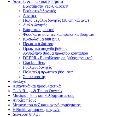
Δονητές & πρωκτικά βύσματα
Εξαρτήματα Vac-U-Lock®
Ρεαλιστικά δονητές
Δονητές
Πολύ μεγάλοι δονητές (30 cm και άνω)
Διπλά δονητές
Βύσματα πρωκτού
Φουσκωτά δονητές και πρωκτικά βύσματα
Κλειδώσιμα butt plug
Πρωκτική διάταση
Πρωκτικό παιχνίδι βάθους
Ανθρώπινο βύσμα πρωκτού κουταβιού
DEEPR - Εκπαίδευση σε βάθος πρωκτού
Crackstuffers
Γυάλινοι δονητές
Πολυτελή πρωκτικά βύσματα
Συσκευαστής
Sextoys
Λιπαντικά και προφυλακτικά
Cock Rings & Tenon Όρχεων
Μανίκια πέους και καλύμματα πέους
Αντλίες πέους
Μηχανή του σεξ και μηχανή αρμέγματος
HiSmith γαμημένες μηχανές
Διέγερση θηλών