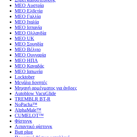
MEO Αυστρία
MEO Ελβετία
MEO Γαλλία
MEO Ιταλία
MEO Ισπανία
MEO Ολλανδία
MEO UK
MEO Σουηδία
MEO Βέλγιο
MEO Ουγγαρία
MEO ΗΠΑ
MEO Καναδάς
MEO Ιαπωνία
Locktober
Μεγάλα δονητές
Μηχανή αρμέγματος για άνδρες
Autoblow VacuGlide
TREMBLR BT-R
NoPacha™
AlphaMale™
CUMELOT™
Φίστινγκ
Λιπαντικό φίστινγκ
Butt plug