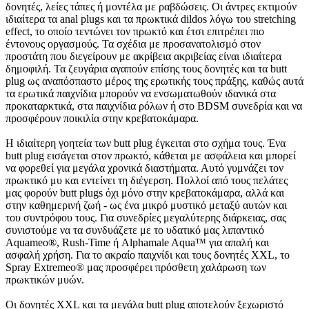
δονητές, λείες τάπες ή μοντέλα με ραβδώσεις. Οι άντρες εκτιμούν
ιδιαίτερα τα anal plugs και τα πρωκτικά dildos λόγω του stretching
effect, το οποίο τεντώνει τον πρωκτό και έτσι επιτρέπει πιο
έντονους οργασμούς. Τα σχέδια με προσανατολισμό στον
προστάτη που διεγείρουν με ακρίβεια ακριβείας είναι ιδιαίτερα
δημοφιλή. Τα ζευγάρια αγαπούν επίσης τους δονητές και τα butt
plug ως αναπόσπαστο μέρος της ερωτικής τους πράξης, καθώς αυτά
τα ερωτικά παιχνίδια μπορούν να ενσωματωθούν ιδανικά στα
προκαταρκτικά, στα παιχνίδια ρόλων ή στο BDSM συνεδρία και να
προσφέρουν ποικιλία στην κρεβατοκάμαρα.
Η ιδιαίτερη γοητεία των butt plug έγκειται στο σχήμα τους. Ένα
butt plug εισάγεται στον πρωκτό, κάθεται με ασφάλεια και μπορεί
να φορεθεί για μεγάλα χρονικά διαστήματα. Αυτό γυμνάζει τον
πρωκτικό μυ και εντείνει τη διέγερση. Πολλοί από τους πελάτες
μας φορούν butt plugs όχι μόνο στην κρεβατοκάμαρα, αλλά και
στην καθημερινή ζωή - ως ένα μικρό μυστικό μεταξύ αυτών και
του συντρόφου τους. Για συνεδρίες μεγαλύτερης διάρκειας, σας
συνιστούμε να τα συνδυάζετε με το υδατικό μας λιπαντικό
Aquameo®, Rush-Time ή Alphamale Aqua™ για απαλή και
ασφαλή χρήση. Για το ακραίο παιχνίδι και τους δονητές XXL, το
Spray Extremeo® μας προσφέρει πρόσθετη χαλάρωση των
πρωκτικών μυών.
Οι δονητές XXL και τα μεγάλα butt plug αποτελούν ξεχωριστό