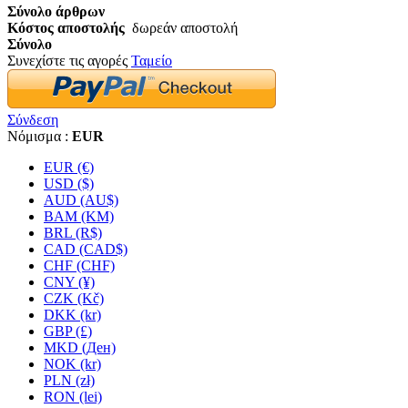
Σύνολο άρθρων
Κόστος αποστολής
δωρεάν αποστολή
Σύνολο
Συνεχίστε τις αγορές
Ταμείο
Σύνδεση
Νόμισμα :
EUR
EUR (€)
USD ($)
AUD (AU$)
BAM (KM)
BRL (R$)
CAD (CAD$)
CHF (CHF)
CNY (¥)
CZK (Kč)
DKK (kr)
GBP (£)
MKD (Ден)
NOK (kr)
PLN (zł)
RON (lei)