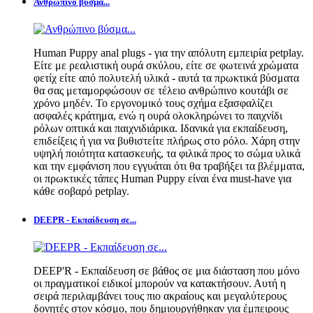
Ανθρώπινο βύσμα...
Human Puppy anal plugs - για την απόλυτη εμπειρία petplay.
Είτε με ρεαλιστική ουρά σκύλου, είτε σε φωτεινά χρώματα
φετίχ είτε από πολυτελή υλικά - αυτά τα πρωκτικά βύσματα
θα σας μεταμορφώσουν σε τέλειο ανθρώπινο κουτάβι σε
χρόνο μηδέν. Το εργονομικό τους σχήμα εξασφαλίζει
ασφαλές κράτημα, ενώ η ουρά ολοκληρώνει το παιχνίδι
ρόλων οπτικά και παιχνιδιάρικα. Ιδανικά για εκπαίδευση,
επιδείξεις ή για να βυθιστείτε πλήρως στο ρόλο. Χάρη στην
υψηλή ποιότητα κατασκευής, τα φιλικά προς το σώμα υλικά
και την εμφάνιση που εγγυάται ότι θα τραβήξει τα βλέμματα,
οι πρωκτικές τάπες Human Puppy είναι ένα must-have για
κάθε σοβαρό petplay.
DEEPR - Εκπαίδευση σε...
DEEP'R - Εκπαίδευση σε βάθος σε μια διάσταση που μόνο
οι πραγματικοί ειδικοί μπορούν να κατακτήσουν. Αυτή η
σειρά περιλαμβάνει τους πιο ακραίους και μεγαλύτερους
δονητές στον κόσμο, που δημιουργήθηκαν για έμπειρους