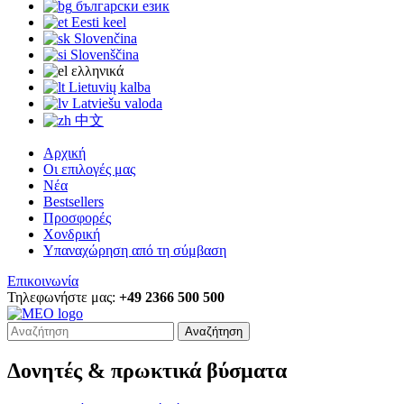
български език
Eesti keel
Slovenčina
Slovenščina
ελληνικά
Lietuvių kalba
Latviešu valoda
中文
Αρχική
Οι επιλογές μας
Νέα
Bestsellers
Προσφορές
Χονδρική
Υπαναχώρηση από τη σύμβαση
Επικοινωνία
Τηλεφωνήστε μας:
+49 2366 500 500
Αναζήτηση
Δονητές & πρωκτικά βύσματα