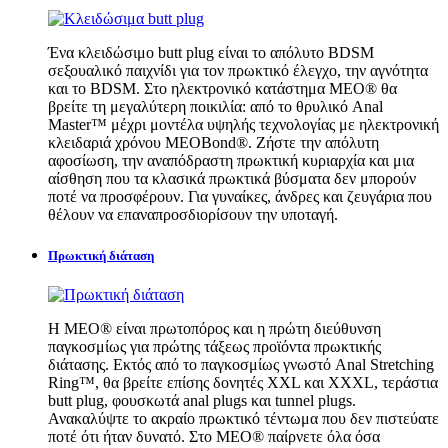
Ένα κλειδώσιμο butt plug είναι το απόλυτο BDSM
σεξουαλικό παιχνίδι για τον πρωκτικό έλεγχο, την αγνότητα
και το BDSM. Στο ηλεκτρονικό κατάστημα MEO® θα
βρείτε τη μεγαλύτερη ποικιλία: από το θρυλικό Anal
Master™ μέχρι μοντέλα υψηλής τεχνολογίας με ηλεκτρονική
κλειδαριά χρόνου MEOBond®. Ζήστε την απόλυτη
αφοσίωση, την αναπόδραστη πρωκτική κυριαρχία και μια
αίσθηση που τα κλασικά πρωκτικά βύσματα δεν μπορούν
ποτέ να προσφέρουν. Για γυναίκες, άνδρες και ζευγάρια που
θέλουν να επαναπροσδιορίσουν την υποταγή.
Πρωκτική διάταση
Η MEO® είναι πρωτοπόρος και η πρώτη διεύθυνση
παγκοσμίως για πρώτης τάξεως προϊόντα πρωκτικής
διάτασης. Εκτός από το παγκοσμίως γνωστό Anal Stretching
Ring™, θα βρείτε επίσης δονητές XXL και XXXL, τεράστια
butt plug, φουσκωτά anal plugs και tunnel plugs.
Ανακαλύψτε το ακραίο πρωκτικό τέντωμα που δεν πιστεύατε
ποτέ ότι ήταν δυνατό. Στο MEO® παίρνετε όλα όσα