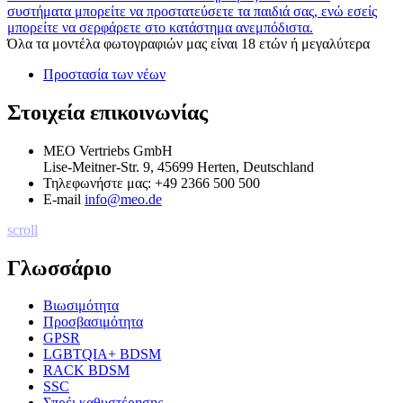
συστήματα μπορείτε να προστατεύσετε τα παιδιά σας, ενώ εσείς
μπορείτε να σερφάρετε στο κατάστημα ανεμπόδιστα.
Όλα τα μοντέλα φωτογραφιών μας είναι 18 ετών ή μεγαλύτερα
Προστασία των νέων
Στοιχεία επικοινωνίας
MEO Vertriebs GmbH
Lise-Meitner-Str. 9, 45699 Herten, Deutschland
Τηλεφωνήστε μας:
+49 2366 500 500
E-mail
info@meo.de
scroll
Γλωσσάριο
Βιωσιμότητα
Προσβασιμότητα
GPSR
LGBTQIA+ BDSM
RACK BDSM
SSC
Σπρέι καθυστέρησης