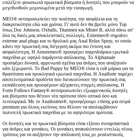
επιλέξετε φουσκωτά πρωκτικά βύσματα ή δονητές που μπορούν να
μεγεθυνθούν μεμονωμένα μετά την εισαγωγή.
MEO® αντιπροσωπεύει την ποιότητα, την ασφάλεια και τη
διακριτικότητα εδώ και χρόνια. Γι' αυτό δεν θα βρείτε μόνο Top
όπως Doc Johnson, Oxballs, Titanmen και Mister B, αλλά πάνω απ'
όλα τις δικές μας αποκλειστικές συλλογές. Extremeo® σημαίνει
extreme anal plugs και το θρυλικό μας Anal Relax Spray, το οποίο
κάνει την πρωκτική σας διέγερση ακόμα πιο έντονη και
ασφαλέστερη. Η Amoremeo® προσφέρει παιχνιδιάρικα ερωτικά
παιχνίδια με υψηλό παράγοντα απόλαυσης. Το Alphamale
προσφέρει δυνατά, αρρενωπά σχέδια για άνδρες που αναζητούν
κάτι ξεχωριστό. Το Bad Puppy by MEO® είναι η cult μάρκα για τα
θρασύτατα και προκλητικά ερωτικά παιχνίδια. Η Analforte παρέχει
αποτελεσματικά προϊόντα που διευκολύνουν την πρωκτική σας
εκπαίδευση και προσφέρουν αξέχαστες στιγμές απόλαυσης. Η
Form Follows Fantasy® αντιπροσωπεύει εξωφρενικούς δονητές
και βύσματα που θέτουν νέα πρότυπα τόσο οπτικά όσο και
λειτουργικά. Με το Analissimo®, προσφέρουμε επίσης μια σειρά
premium για όλους εκείνους που θέλουν να απολαμβάνουν
πολυτελή πρωκτικά παιχνίδια με τα υψηλότερα πρότυπα.
Οι δονητές και τα πρωκτικά βύσματα είναι εξίσου συναρπαστικά
για άνδρες και γυναίκες. Οι γυναίκες ανακαλύπτουν εντελώς νέους
τρόπους για να αυξήσουν την απόλαυσή τους με ρεαλιστικούς