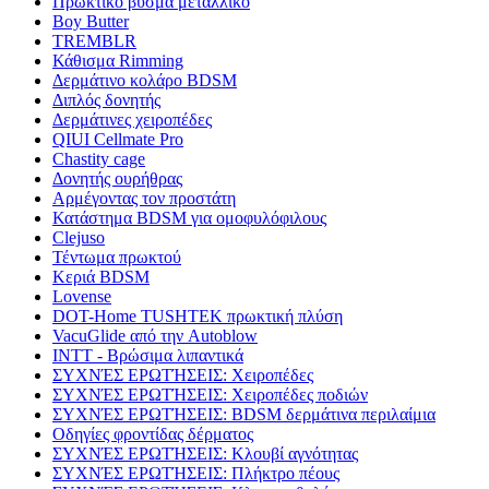
Πρωκτικό βύσμα μεταλλικό
Boy Butter
TREMBLR
Κάθισμα Rimming
Δερμάτινο κολάρο BDSM
Διπλός δονητής
Δερμάτινες χειροπέδες
QIUI Cellmate Pro
Chastity cage
Δονητής ουρήθρας
Αρμέγοντας τον προστάτη
Κατάστημα BDSM για ομοφυλόφιλους
Clejuso
Τέντωμα πρωκτού
Κεριά BDSM
Lovense
DOT-Home TUSHTEK πρωκτική πλύση
VacuGlide από την Autoblow
INTT - Βρώσιμα λιπαντικά
ΣΥΧΝΈΣ ΕΡΩΤΉΣΕΙΣ: Χειροπέδες
ΣΥΧΝΈΣ ΕΡΩΤΉΣΕΙΣ: Χειροπέδες ποδιών
ΣΥΧΝΈΣ ΕΡΩΤΉΣΕΙΣ: BDSM δερμάτινα περιλαίμια
Οδηγίες φροντίδας δέρματος
ΣΥΧΝΈΣ ΕΡΩΤΉΣΕΙΣ: Κλουβί αγνότητας
ΣΥΧΝΈΣ ΕΡΩΤΉΣΕΙΣ: Πλήκτρο πέους