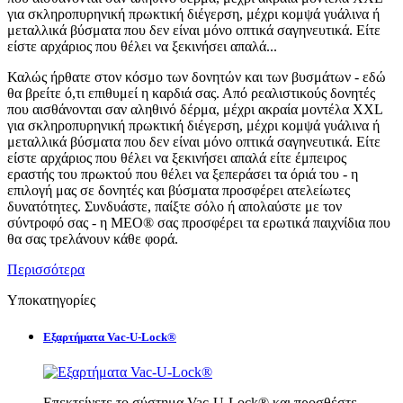
για σκληροπυρηνική πρωκτική διέγερση, μέχρι κομψά γυάλινα ή
μεταλλικά βύσματα που δεν είναι μόνο οπτικά σαγηνευτικά. Είτε
είστε αρχάριος που θέλει να ξεκινήσει απαλά...
Καλώς ήρθατε στον κόσμο των δονητών και των βυσμάτων - εδώ
θα βρείτε ό,τι επιθυμεί η καρδιά σας. Από ρεαλιστικούς δονητές
που αισθάνονται σαν αληθινό δέρμα, μέχρι ακραία μοντέλα XXL
για σκληροπυρηνική πρωκτική διέγερση, μέχρι κομψά γυάλινα ή
μεταλλικά βύσματα που δεν είναι μόνο οπτικά σαγηνευτικά. Είτε
είστε αρχάριος που θέλει να ξεκινήσει απαλά είτε έμπειρος
εραστής του πρωκτού που θέλει να ξεπεράσει τα όριά του - η
επιλογή μας σε δονητές και βύσματα προσφέρει ατελείωτες
δυνατότητες. Συνδυάστε, παίξτε σόλο ή απολαύστε με τον
σύντροφό σας - η MEO® σας προσφέρει τα ερωτικά παιχνίδια που
θα σας τρελάνουν κάθε φορά.
Περισσότερα
Υποκατηγορίες
Εξαρτήματα Vac-U-Lock®
Επεκτείνετε το σύστημα Vac-U-Lock® και προσθέστε