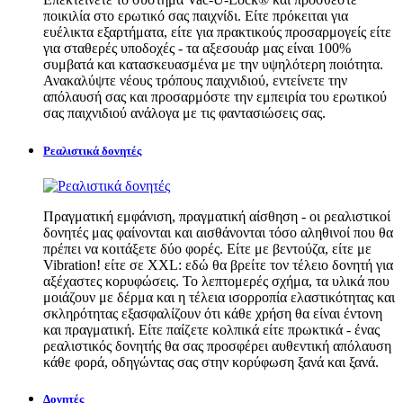
ποικιλία στο ερωτικό σας παιχνίδι. Είτε πρόκειται για
ευέλικτα εξαρτήματα, είτε για πρακτικούς προσαρμογείς είτε
για σταθερές υποδοχές - τα αξεσουάρ μας είναι 100%
συμβατά και κατασκευασμένα με την υψηλότερη ποιότητα.
Ανακαλύψτε νέους τρόπους παιχνιδιού, εντείνετε την
απόλαυσή σας και προσαρμόστε την εμπειρία του ερωτικού
σας παιχνιδιού ανάλογα με τις φαντασιώσεις σας.
Ρεαλιστικά δονητές
Πραγματική εμφάνιση, πραγματική αίσθηση - οι ρεαλιστικοί
δονητές μας φαίνονται και αισθάνονται τόσο αληθινοί που θα
πρέπει να κοιτάξετε δύο φορές. Είτε με βεντούζα, είτε με
Vibration! είτε σε XXL: εδώ θα βρείτε τον τέλειο δονητή για
αξέχαστες κορυφώσεις. Το λεπτομερές σχήμα, τα υλικά που
μοιάζουν με δέρμα και η τέλεια ισορροπία ελαστικότητας και
σκληρότητας εξασφαλίζουν ότι κάθε χρήση θα είναι έντονη
και πραγματική. Είτε παίζετε κολπικά είτε πρωκτικά - ένας
ρεαλιστικός δονητής θα σας προσφέρει αυθεντική απόλαυση
κάθε φορά, οδηγώντας σας στην κορύφωση ξανά και ξανά.
Δονητές