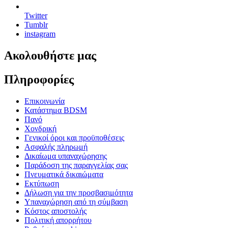
Twitter
Tumblr
instagram
Ακολουθήστε μας
Πληροφορίες
Επικοινωνία
Κατάστημα BDSM
Πανό
Χονδρική
Γενικοί όροι και προϋποθέσεις
Ασφαλής πληρωμή
Δικαίωμα υπαναχώρησης
Παράδοση της παραγγελίας σας
Πνευματικά δικαιώματα
Εκτύπωση
Δήλωση για την προσβασιμότητα
Υπαναχώρηση από τη σύμβαση
Κόστος αποστολής
Πολιτική απορρήτου