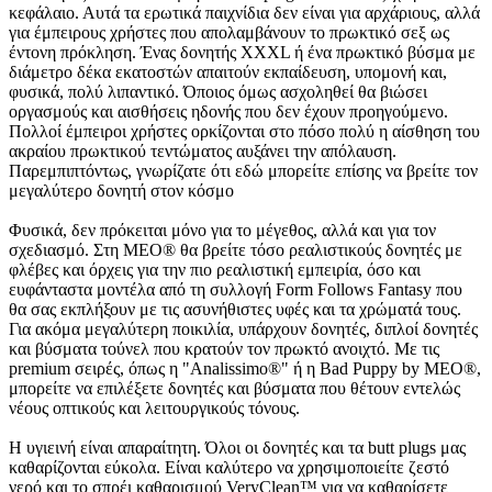
κεφάλαιο. Αυτά τα ερωτικά παιχνίδια δεν είναι για αρχάριους, αλλά
για έμπειρους χρήστες που απολαμβάνουν το πρωκτικό σεξ ως
έντονη πρόκληση. Ένας δονητής XXXL ή ένα πρωκτικό βύσμα με
διάμετρο δέκα εκατοστών απαιτούν εκπαίδευση, υπομονή και,
φυσικά, πολύ λιπαντικό. Όποιος όμως ασχοληθεί θα βιώσει
οργασμούς και αισθήσεις ηδονής που δεν έχουν προηγούμενο.
Πολλοί έμπειροι χρήστες ορκίζονται στο πόσο πολύ η αίσθηση του
ακραίου πρωκτικού τεντώματος αυξάνει την απόλαυση.
Παρεμπιπτόντως, γνωρίζατε ότι εδώ μπορείτε επίσης να βρείτε τον
μεγαλύτερο δονητή στον κόσμο
Φυσικά, δεν πρόκειται μόνο για το μέγεθος, αλλά και για τον
σχεδιασμό. Στη MEO® θα βρείτε τόσο ρεαλιστικούς δονητές με
φλέβες και όρχεις για την πιο ρεαλιστική εμπειρία, όσο και
ευφάνταστα μοντέλα από τη συλλογή Form Follows Fantasy που
θα σας εκπλήξουν με τις ασυνήθιστες υφές και τα χρώματά τους.
Για ακόμα μεγαλύτερη ποικιλία, υπάρχουν δονητές, διπλοί δονητές
και βύσματα τούνελ που κρατούν τον πρωκτό ανοιχτό. Με τις
premium σειρές, όπως η "Analissimo®" ή η Bad Puppy by MEO®,
μπορείτε να επιλέξετε δονητές και βύσματα που θέτουν εντελώς
νέους οπτικούς και λειτουργικούς τόνους.
Η υγιεινή είναι απαραίτητη. Όλοι οι δονητές και τα butt plugs μας
καθαρίζονται εύκολα. Είναι καλύτερο να χρησιμοποιείτε ζεστό
νερό και το σπρέι καθαρισμού VeryClean™ για να καθαρίσετε