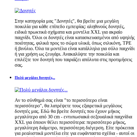
Στην κατηγορία μας "Δονητές", θα βρείτε μια μεγάλη
ποικιλία για κάθε επίπεδο εμπειρίας: αληθινούς δονητές,
ειδικά πρωκτικά σχήματα και μοντέλα XXL για ακραίο
παιχνίδι. Όλοι οι δονητές είναι κατασκευασμένοι από υψηλής
ποιότητας, φιλικά προς το σώμα υλικά, όπως σιλικόνη, TPE
ή βινύλιο. Όλα τα μοντέλα είναι κατάλληλα για σόλο παιχνίδι
ή για χρήση ως ζευγάρι. Ανακαλύψτε την ποικιλία και
επιλέξτε τον δονητή που ταιριάζει απόλυτα στις προτιμήσεις
σας.
Πολύ μεγάλοι δονητές...
Αν το σύνθημά σας είναι "το περισσότερο είναι
περισσότερο", θα λατρέψετε τους εξαιρετικά μεγάλους
δονητές μας. Εδώ θα βρείτε δονητές που έχουν μήκος
μεγαλύτερο από 30 cm - εντυπωσιακά σεξουαλικά παιχνίδια
XXL για όποιον θέλει περισσότερα: περισσότερο μήκος,
μεγαλύτερη διάμετρο, περισσότερη διέγερση. Είτε πρόκειται
για ρεαλιστικά μοντέλα είτε για ευφάνταστα σχέδια - αυτοί οι