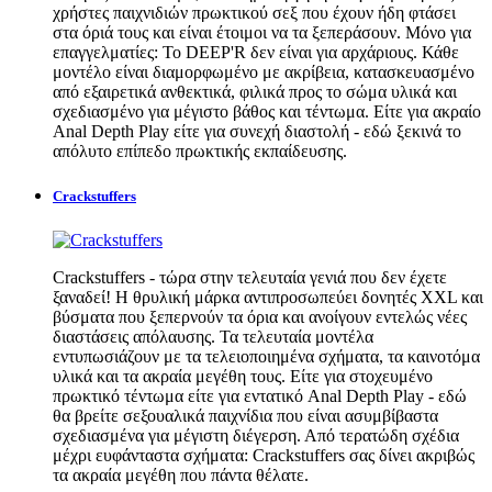
χρήστες παιχνιδιών πρωκτικού σεξ που έχουν ήδη φτάσει
στα όριά τους και είναι έτοιμοι να τα ξεπεράσουν. Μόνο για
επαγγελματίες: Το DEEP'R δεν είναι για αρχάριους. Κάθε
μοντέλο είναι διαμορφωμένο με ακρίβεια, κατασκευασμένο
από εξαιρετικά ανθεκτικά, φιλικά προς το σώμα υλικά και
σχεδιασμένο για μέγιστο βάθος και τέντωμα. Είτε για ακραίο
Anal Depth Play είτε για συνεχή διαστολή - εδώ ξεκινά το
απόλυτο επίπεδο πρωκτικής εκπαίδευσης.
Crackstuffers
Crackstuffers - τώρα στην τελευταία γενιά που δεν έχετε
ξαναδεί! Η θρυλική μάρκα αντιπροσωπεύει δονητές XXL και
βύσματα που ξεπερνούν τα όρια και ανοίγουν εντελώς νέες
διαστάσεις απόλαυσης. Τα τελευταία μοντέλα
εντυπωσιάζουν με τα τελειοποιημένα σχήματα, τα καινοτόμα
υλικά και τα ακραία μεγέθη τους. Είτε για στοχευμένο
πρωκτικό τέντωμα είτε για εντατικό Anal Depth Play - εδώ
θα βρείτε σεξουαλικά παιχνίδια που είναι ασυμβίβαστα
σχεδιασμένα για μέγιστη διέγερση. Από τερατώδη σχέδια
μέχρι ευφάνταστα σχήματα: Crackstuffers σας δίνει ακριβώς
τα ακραία μεγέθη που πάντα θέλατε.