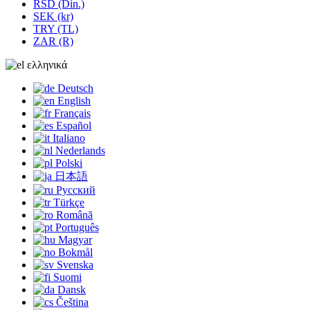
RSD (Din.)
SEK (kr)
TRY (TL)
ZAR (R)
ελληνικά
Deutsch
English
Français
Español
Italiano
Nederlands
Polski
日本語
Русский
Türkçe
Română
Português
Magyar
Bokmål
Svenska
Suomi
Dansk
Čeština