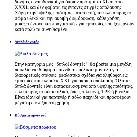
δονητές είναι ιδανικοί για όποιον προτιμά το XL από το
XXXL και δεν φοβάται τις έντονες στιγμές απόλαυσης.
Χάρη στην υψηλής ποιότητας κατασκευή, τα φιλικά προς το
σώμα υλικά και την ακριβή διαμόρφωση, κάθε χρήση
μοιάζει έντονη και πραγματική - για εμπειρίες που ξεπερνούν
κατά πολύ τα συνηθισμένα.
Διπλά δονητές
Στην κατηγορία μας "διπλοί δονητές", θα βρείτε μια μεγάλη
ποικιλία για διάφορα παιχνίδια: ευέλικτα μοντέλα για
διαφορετικές στάσεις, ρεαλιστικά σχέδια για αληθοφανείς
εμπειρίες και εκδόσεις XXL για ακραία απόλαυση. Όλα τα
διπλά δονητές είναι κατασκευασμένα από υψηλής ποιότητας,
φιλικά προς το σώμα υλικά, όπως σιλικόνη, TPE ή βινύλιο.
Είναι ιδανικά για παρτενέρ ή σόλο παιχνίδι και προσφέρουν
μέγιστη ευελιξία στη χρήση.
Βύσματα πρωκτού