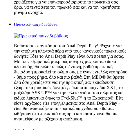
χρειάζεστε για να επαναπροσδιορίσετε τα πρωκτικά σας
όρια, να τεντώσετε τον πρωκτό σας και να τον κρατήσετε
μόνιμα ανοιχτό.
Πρωκτικό παιχνίδι βάθους
Βυθιστείτε στον κόσμο του Anal Depth Play! Ψάχνετε για
την απόλυτη κλωτσιά πέρα από τους κανονικούς πρωκτικούς
δονητές Τότε το Anal Depth Play είναι ό,τι πρέπει για εσάς.
Με τους εξαιρετικά μακριούς δονητές μας και τα ειδικά
αξεσουάρ, θα βιώσετε πώς η έντονη, βαθιά πρωκτική
διείσδυση προκαλεί το σώμα σας με έναν εντελώς νέο τρόπο
- βήμα προς βήμα, όλο και πιο βαθιά. Στη MEO® θα βρείτε
όλα όσα χρειάζεστε για την πρωκτική σας εκπαίδευση:
εξαιρετικά μακριούς δονητές, εύκαμπτα παιχνίδια XXL, το
μαξιλάρι ASS UP™ για την τέλεια στάση του σώματος και
ειδικό λιπαντικό όπως το F*ckSlut™ ή το Extremeo®. Είτε
είστε αρχάριος είτε επαγγελματίας στο Anal Depth Play -
εδώ θα ανακαλύψετε τα ερωτικά παιχνίδια που θα σας
ωθήσουν στα πρωκτικά σας όρια και ταυτόχρονα θα σας
ανταμείψουν με αξέχαστη απόλαυση.