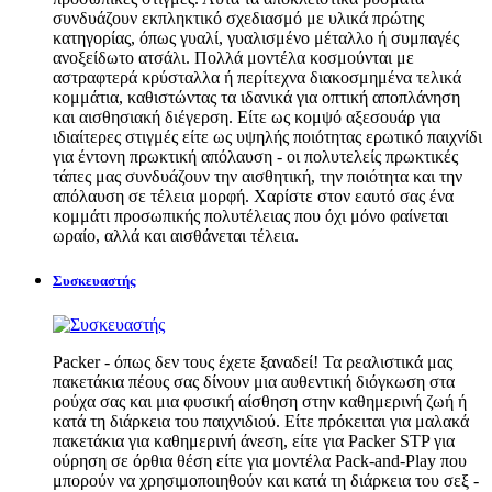
συνδυάζουν εκπληκτικό σχεδιασμό με υλικά πρώτης
κατηγορίας, όπως γυαλί, γυαλισμένο μέταλλο ή συμπαγές
ανοξείδωτο ατσάλι. Πολλά μοντέλα κοσμούνται με
αστραφτερά κρύσταλλα ή περίτεχνα διακοσμημένα τελικά
κομμάτια, καθιστώντας τα ιδανικά για οπτική αποπλάνηση
και αισθησιακή διέγερση. Είτε ως κομψό αξεσουάρ για
ιδιαίτερες στιγμές είτε ως υψηλής ποιότητας ερωτικό παιχνίδι
για έντονη πρωκτική απόλαυση - οι πολυτελείς πρωκτικές
τάπες μας συνδυάζουν την αισθητική, την ποιότητα και την
απόλαυση σε τέλεια μορφή. Χαρίστε στον εαυτό σας ένα
κομμάτι προσωπικής πολυτέλειας που όχι μόνο φαίνεται
ωραίο, αλλά και αισθάνεται τέλεια.
Συσκευαστής
Packer - όπως δεν τους έχετε ξαναδεί! Τα ρεαλιστικά μας
πακετάκια πέους σας δίνουν μια αυθεντική διόγκωση στα
ρούχα σας και μια φυσική αίσθηση στην καθημερινή ζωή ή
κατά τη διάρκεια του παιχνιδιού. Είτε πρόκειται για μαλακά
πακετάκια για καθημερινή άνεση, είτε για Packer STP για
ούρηση σε όρθια θέση είτε για μοντέλα Pack-and-Play που
μπορούν να χρησιμοποιηθούν και κατά τη διάρκεια του σεξ -