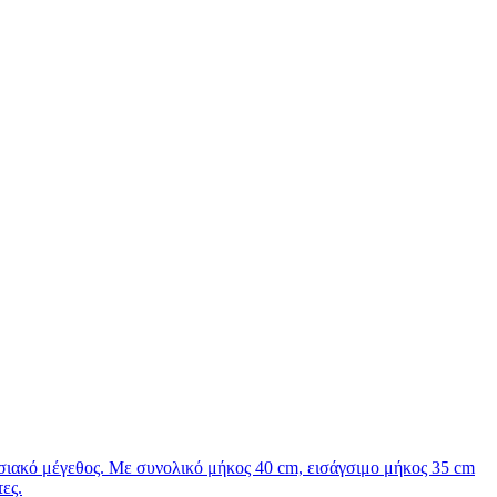
σιακό μέγεθος. Με συνολικό μήκος 40 cm, εισάγσιμο μήκος 35 cm
ες.