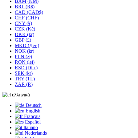
BAM (KM)
BRL (R$)
CAD (CAD$)
CHF (CHF)
CNY (¥)
CZK (Kč)
DKK (kr)
GBP (£)
MKD (Ден)
NOK (kr)
PLN (zł)
RON (lei)
RSD (Din.)
SEK (kr)
TRY (TL)
ZAR (R)
ελληνικά
Deutsch
English
Français
Español
Italiano
Nederlands