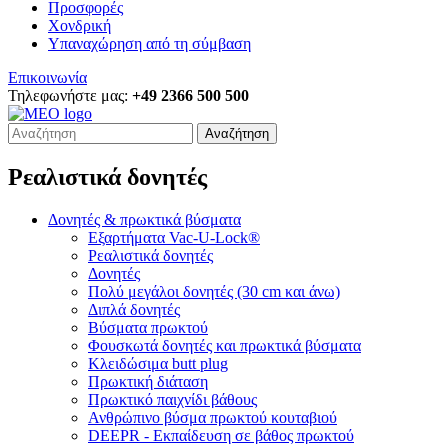
Προσφορές
Χονδρική
Υπαναχώρηση από τη σύμβαση
Επικοινωνία
Τηλεφωνήστε μας:
+49 2366 500 500
Αναζήτηση
Ρεαλιστικά δονητές
Δονητές & πρωκτικά βύσματα
Εξαρτήματα Vac-U-Lock®
Ρεαλιστικά δονητές
Δονητές
Πολύ μεγάλοι δονητές (30 cm και άνω)
Διπλά δονητές
Βύσματα πρωκτού
Φουσκωτά δονητές και πρωκτικά βύσματα
Κλειδώσιμα butt plug
Πρωκτική διάταση
Πρωκτικό παιχνίδι βάθους
Ανθρώπινο βύσμα πρωκτού κουταβιού
DEEPR - Εκπαίδευση σε βάθος πρωκτού