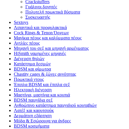
Crackstuffers
Γυάλινοι δονητές
Πολυτελή πρωκτικά βύσματα
Συσκευαστής
Sextoys
Λιπαντικά και προφυλακτικά
Cock Rings & Tenon Όρχεων
Μανίκια πέους και καλύμματα πέους
Αντλίες πέους
Μηχανή του σεξ και μηχανή αρμέγματος
HiSmith γαμημένες μηχανές
Διέγερση θηλών
Κατάστημα δεσμών
BDSM και φίμωτρα
Chastity cages & ζώνες αγνότητας
Πρωκτικά ντους
Έπιπλα BDSM και έπιπλα σεξ
Ηλεκτρική διέγερση
Μαστίγια, μαστίγια και κουπιά
BDSM παιχνίδια σεξ
Ανθρώπινο κατάστημα παιχνιδιού κουταβιών
Λατέξ και καουτσούκ
Δερμάτινη εξάρτηση
Μόδα & Εσώρουχα για άνδρες
BDSM κοσμήματα