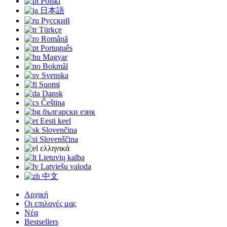
Polski
日本語
Русский
Türkçe
Română
Português
Magyar
Bokmål
Svenska
Suomi
Dansk
Čeština
български език
Eesti keel
Slovenčina
Slovenščina
ελληνικά
Lietuvių kalba
Latviešu valoda
中文
Αρχική
Οι επιλογές μας
Νέα
Bestsellers