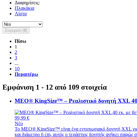
Διαφημίσεις:
Πλακάκια
Λίστα
Σύγκριση (
0
)
Πίσω
1
2
3
...
10
Περαιτέρω
Εμφάνιση 1 - 12 από 109 στοιχεία
MEO® KingSize™ – Ρεαλιστικό δονητή XXL 40.
99,99 €
Νέο
Το MEO® KingSize™ είναι ένα εντυπωσιακό δονητή XXL για ό
και διάμετρο 6 cm, αυτός ο τεράστιος δονητής ανήκει σαφώς 