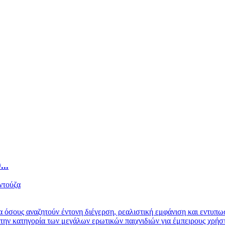
..
σους αναζητούν έντονη διέγερση, ρεαλιστική εμφάνιση και εντυπω
στην κατηγορία των μεγάλων ερωτικών παιχνιδιών για έμπειρους χρήστ