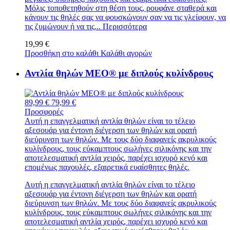
Μόλις τοποθετηθούν στη θέση τους, ρουφάνε σταθερά και
κάνουν τις θηλές σας να φουσκώνουν σαν να τις γλείφουν, να
τις ζυμώνουν ή να τις...
Περισσότερα
19,99 €
Προσθήκη στο καλάθι
Καλάθι αγορών
Αντλία θηλών MEO® με διπλούς κυλίνδρους
89,99 €
79,99 €
Προσφορές
Αυτή η επαγγελματική αντλία θηλών είναι το τέλειο
αξεσουάρ για έντονη διέγερση των θηλών και ορατή
διεύρυνση των θηλών. Με τους δύο διαφανείς ακρυλικούς
κυλίνδρους, τους εύκαμπτους σωλήνες σιλικόνης και την
αποτελεσματική αντλία χειρός, παρέχει ισχυρό κενό και
επομένως παχουλές, εξαιρετικά ευαίσθητες θηλές.
Αυτή η επαγγελματική αντλία θηλών είναι το τέλειο
αξεσουάρ για έντονη διέγερση των θηλών και ορατή
διεύρυνση των θηλών. Με τους δύο διαφανείς ακρυλικούς
κυλίνδρους, τους εύκαμπτους σωλήνες σιλικόνης και την
αποτελεσματική αντλία χειρός, παρέχει ισχυρό κενό και