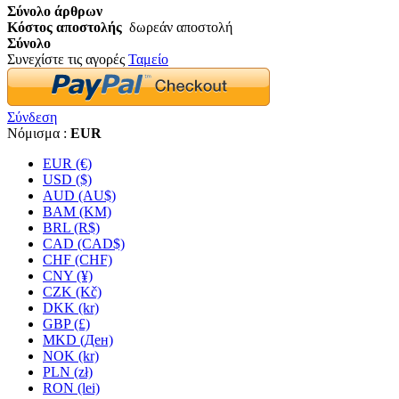
Σύνολο άρθρων
Κόστος αποστολής
δωρεάν αποστολή
Σύνολο
Συνεχίστε τις αγορές
Ταμείο
Σύνδεση
Νόμισμα :
EUR
EUR (€)
USD ($)
AUD (AU$)
BAM (KM)
BRL (R$)
CAD (CAD$)
CHF (CHF)
CNY (¥)
CZK (Kč)
DKK (kr)
GBP (£)
MKD (Ден)
NOK (kr)
PLN (zł)
RON (lei)