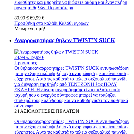
ευαίσθητες και μπορείτε να βιώσετε ακόμη και έναν πλήρη
οργασμό θηλών.
Περισσότερα
89,99 €
69,99 €
Προσθήκη στο καλάθι
Καλάθι αγορών
Μειωμένη τιμή!
Αναρροφητήρας θηλών TWIST'N SUCK
24,99 €
19,99 €
Προσφορές
Οι θηλακοαναρροφητήρες TWIST'N SUCK εντυπωσιάζουν
με την εξαιρετικά υψηλή ισχύ αναρρόφησης και είναι επίσης
εύχρηστοι. Αυτό τις καθιστά το τέλειο σεξουαλικό παιχνίδι
για διέγερση της θηλής από ΤΕΝΤΖΟΝΗ έως ΠΟΛΥ
ΣΚΛΗΡΗ. Η δύναμη αναρρόφησης είναι μάλιστα τόσο
ισχυρή που ο ενεργός σύντροφος μπορεί να τραβήξει
σταθερά τους κυλίνδρους και να καθοδηγήσει τον παθητικό
σύντροφο ....
24
ΑΞΙΟΛΟΓΉΣΕΙΣ ΠΕΛΑΤΏΝ
Οι θηλακοαναρροφητήρες TWIST'N SUCK εντυπωσιάζουν
με την εξαιρετικά υψηλή ισχύ αναρρόφησης και είναι επίσης
εύχρηστοι. Αυτό τις καθιστά το τέλειο σεξουαλικό παιχνίδι