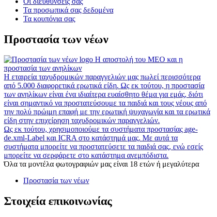
Οι διευθύνσεις σας
Τα προσωπικά σας δεδομένα
Τα κουπόνια σας
Προστασία των νέων
Η αποστολή του MEO και η
προστασία των ανηλίκων
Η εταιρεία ταχυδρομικών παραγγελιών μας πωλεί περισσότερα
από 5.000 διαφορετικά ερωτικά είδη. Ως εκ τούτου, η προστασία
των ανηλίκων είναι ένα ιδιαίτερα ευαίσθητο θέμα για εμάς, διότι
είναι σημαντικό να προστατεύσουμε τα παιδιά και τους νέους από
την πολύ πρώιμη επαφή με την ερωτική ψυχαγωγία και τα ερωτικά
είδη στην επιχείρηση ταχυδρομικών παραγγελιών.
Ως εκ τούτου, χρησιμοποιούμε τα συστήματα προστασίας age-
de.xml-Label και ICRA στο κατάστημά μας. Με αυτά τα
συστήματα μπορείτε να προστατεύσετε τα παιδιά σας, ενώ εσείς
μπορείτε να σερφάρετε στο κατάστημα ανεμπόδιστα.
Όλα τα μοντέλα φωτογραφιών μας είναι 18 ετών ή μεγαλύτερα
Προστασία των νέων
Στοιχεία επικοινωνίας