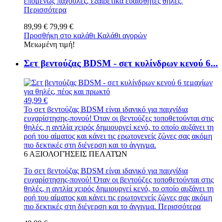
επομένως παχουλές, εξαιρετικά ευαίσθητες θηλές.
Περισσότερα
89,99 €
79,99 €
Προσθήκη στο καλάθι
Καλάθι αγορών
Μειωμένη τιμή!
Σετ βεντούζας BDSM - σετ κυλίνδρων κενού 6...
49,99 €
Το σετ βεντούζας BDSM είναι ιδανικό για παιχνίδια
ευχαρίστησης-πονού! Όταν οι βεντούζες τοποθετούνται στις
θηλές, η αντλία χειρός δημιουργεί κενό, το οποίο αυξάνει τη
ροή του αίματος και κάνει τις ερωτογενείς ζώνες σας ακόμη
πιο δεκτικές στη διέγερση και το άγγιγμα.
6
ΑΞΙΟΛΟΓΉΣΕΙΣ ΠΕΛΑΤΏΝ
Το σετ βεντούζας BDSM είναι ιδανικό για παιχνίδια
ευχαρίστησης-πονού! Όταν οι βεντούζες τοποθετούνται στις
θηλές, η αντλία χειρός δημιουργεί κενό, το οποίο αυξάνει τη
ροή του αίματος και κάνει τις ερωτογενείς ζώνες σας ακόμη
πιο δεκτικές στη διέγερση και το άγγιγμα.
Περισσότερα