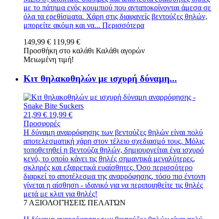
με το πάτημα ενός κουμπιού που ανταποκρίνονται άμεσα σε
όλα τα ερεθίσματα. Χάρη στις διαφανείς βεντούζες θηλών,
μπορείτε ακόμη και να...
Περισσότερα
149,99 €
119,99 €
Προσθήκη στο καλάθι
Καλάθι αγορών
Μειωμένη τιμή!
Κιτ θηλακοθηλών με ισχυρή δύναμη...
21,99 €
19,99 €
Προσφορές
Η δύναμη αναρρόφησης των βεντούζες θηλών είναι πολύ
αποτελεσματική χάρη στον τέλειο σχεδιασμό τους. Μόλις
τοποθετηθεί η βεντούζα θηλών, δημιουργείται ένα ισχυρό
κενό, το οποίο κάνει τις θηλές σημαντικά μεγαλύτερες,
σκληρές και εξαιρετικά ευαίσθητες. Όσο περισσότερο
διαρκεί το αποτέλεσμα της αναρρόφησης, τόσο πιο έντονη
γίνεται η αίσθηση - ιδανικό για να περιποιηθείτε τις θηλές
μετά με κλιπ για θηλές!
7
ΑΞΙΟΛΟΓΉΣΕΙΣ ΠΕΛΑΤΏΝ