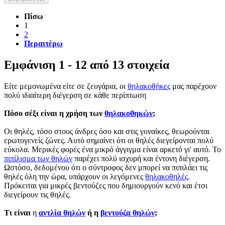
Πίσω
1
2
Περαιτέρω
Εμφάνιση 1 - 12 από 13 στοιχεία
Είτε μεμονωμένα είτε σε ζευγάρια, οι
θηλακοθήκες
μας παρέχουν
πολύ ιδιαίτερη διέγερση σε κάθε περίπτωση
Πόσο σέξι είναι η χρήση των
θηλακοθηκών
;
Οι θηλές, τόσο στους άνδρες όσο και στις γυναίκες, θεωρούνται
ερωτογενείς ζώνες. Αυτό σημαίνει ότι οι θηλές διεγείρονται πολύ
εύκολα. Μερικές φορές ένα μικρό άγγιγμα είναι αρκετό γι' αυτό. Το
πιπίλισμα των θηλών
παρέχει πολύ ισχυρή και έντονη διέγερση.
Ωστόσο, δεδομένου ότι ο σύντροφος δεν μπορεί να πιπιλάει τις
θηλές όλη την ώρα, υπάρχουν οι λεγόμενες
θηλακοθηλές
.
Πρόκειται για μικρές βεντούζες που δημιουργούν κενό και έτσι
διεγείρουν τις θηλές.
Τι είναι
η
αντλία θηλών
ή η
βεντούζα θηλών
;