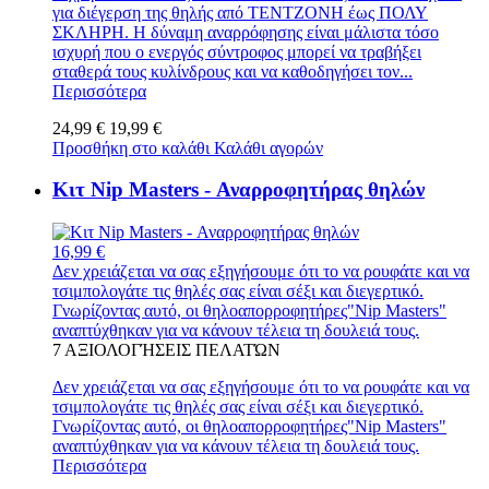
για διέγερση της θηλής από ΤΕΝΤΖΟΝΗ έως ΠΟΛΥ
ΣΚΛΗΡΗ. Η δύναμη αναρρόφησης είναι μάλιστα τόσο
ισχυρή που ο ενεργός σύντροφος μπορεί να τραβήξει
σταθερά τους κυλίνδρους και να καθοδηγήσει τον...
Περισσότερα
24,99 €
19,99 €
Προσθήκη στο καλάθι
Καλάθι αγορών
Κιτ Nip Masters - Αναρροφητήρας θηλών
16,99 €
Δεν χρειάζεται να σας εξηγήσουμε ότι το να ρουφάτε και να
τσιμπολογάτε τις θηλές σας είναι σέξι και διεγερτικό.
Γνωρίζοντας αυτό, οι θηλοαπορροφητήρες"Nip Masters"
αναπτύχθηκαν για να κάνουν τέλεια τη δουλειά τους.
7
ΑΞΙΟΛΟΓΉΣΕΙΣ ΠΕΛΑΤΏΝ
Δεν χρειάζεται να σας εξηγήσουμε ότι το να ρουφάτε και να
τσιμπολογάτε τις θηλές σας είναι σέξι και διεγερτικό.
Γνωρίζοντας αυτό, οι θηλοαπορροφητήρες"Nip Masters"
αναπτύχθηκαν για να κάνουν τέλεια τη δουλειά τους.
Περισσότερα