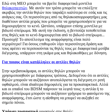
Εδώ στη MEO μπορείτε να βρείτε διαφορετικά μοντέλα
θηλακοπιεστών
. Με αυτόν τον τρόπο μπορείτε να επιλέξετε
ακριβώς την αντλία θηλών που ταιριάζει καλύτερα σε εσάς και τις
ανάγκες σας. Οι περισσότερες από τις θηλακοαπορροφητήρες μας
διαθέτουν αντλία χειρός που μπορείτε να χρησιμοποιήσετε για να
δημιουργήσετε το κενό. Ωστόσο, υπάρχουν επίσης μοντέλα με
βιδωτό σπείρωμα. Με αυτή την έκδοση, η βεντούζα τοποθετείται
στις θηλές και το κενό δημιουργείται από το βιδωτό σπείρωμα...
Προσοχή! Το αποτέλεσμα της αναρρόφησης είναι πολύ
ισχυρότερο! Για όσους επιθυμούν λίγο περισσότερη δράση και
τους αρέσει να περιποιούνται τις θηλές τους με διαφορετικά μοτίβα
διέγερσης, υπάρχουν στη γκάμα μας και θηλακοθήκες με δόνηση.
Για ποιους είναι κατάλληλες οι αντλίες θηλών
Στην κρεβατοκάμαρα, οι αντλίες θηλών μπορούν να
χρησιμοποιηθούν με διάφορους τρόπους. Δεδομένου ότι οι αντλίες
θηλών μπορούν να αυξήσουν ανυπολόγιστα τη διέγερση εν ριπή
οφθαλμού, είναι ιδιαίτερα δημοφιλείς για τα προκαταρκτικά. Αλλά
και οι οπαδοί του BDSM παίρνουν τα λεφτά τους: η αντλία ή το
βιδωτό σπείρωμα μπορούν να αυξήσουν γρήγορα το φαινόμενο της
αναρρόφησης, έτσι ώστε η αίσθηση να μπορεί να αυξηθεί σε
σημείο πόνου.
Υπάρχει πραγματικά
οργασμός στις θηλές;