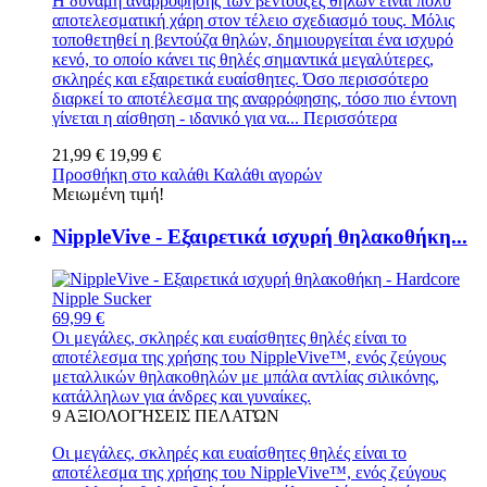
Η δύναμη αναρρόφησης των βεντούζες θηλών είναι πολύ
αποτελεσματική χάρη στον τέλειο σχεδιασμό τους. Μόλις
τοποθετηθεί η βεντούζα θηλών, δημιουργείται ένα ισχυρό
κενό, το οποίο κάνει τις θηλές σημαντικά μεγαλύτερες,
σκληρές και εξαιρετικά ευαίσθητες. Όσο περισσότερο
διαρκεί το αποτέλεσμα της αναρρόφησης, τόσο πιο έντονη
γίνεται η αίσθηση - ιδανικό για να...
Περισσότερα
21,99 €
19,99 €
Προσθήκη στο καλάθι
Καλάθι αγορών
Μειωμένη τιμή!
NippleVive - Εξαιρετικά ισχυρή θηλακοθήκη...
69,99 €
Οι μεγάλες, σκληρές και ευαίσθητες θηλές είναι το
αποτέλεσμα της χρήσης του NippleVive™, ενός ζεύγους
μεταλλικών θηλακοθηλών με μπάλα αντλίας σιλικόνης,
κατάλληλων για άνδρες και γυναίκες.
9
ΑΞΙΟΛΟΓΉΣΕΙΣ ΠΕΛΑΤΏΝ
Οι μεγάλες, σκληρές και ευαίσθητες θηλές είναι το
αποτέλεσμα της χρήσης του NippleVive™, ενός ζεύγους