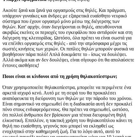
Ακούτε ξανά και ξανά για οργασμούς στις θηλές. Και πράγματι,
υπάρχουν γυναίκες και άνδρες με εξαιρετικά ευαίσθητο νευρικό
σύστημα που έχουν οργασμό μόνο μέσω της διέγερσης των
θηλών. Κατ' αρχήν, όταν διεγείρονται οι θηλές, απευθύνονται
ακριβώς εκείνες οι περιοχές του εγκεφάλου που αντιδρούν και στη
διέγερση της κλειτορίδας. Ωστόσο, όλα πρέπει να είναι σωστά για
να επέλθει οργασμός στις θηλές - από την ατμόσφαιρα μέχρι τις
σωστές κινήσεις των χεριών. Οι πιπίλες θηλών μπορούν φυσικά να
βοηθήσουν πάρα πολύ! Απλά δοκιμάστε το - ίσως να δουλέψει.
Αλλά ακόμα και αν δεν δουλέψει, είναι σίγουρο ότι θα απολαύσετε
έντονες αισθήσεις!
Ποιοι είναι οι κίνδυνοι από τη χρήση θηλακοπίεστρων;
Όταν χρησιμοποιείτε θηλακοπίεστρα, μπορείτε να περιμένετε ένα
αρκετά ισχυρό κενό. Αυτό με τη σειρά του θα προκαλέσει
αναπόφευκτα τη διεύρυνση των θηλών με την πάροδο του χρόνου.
Είναι σημαντικό να σημειωθεί ότι η διαδικασία αυτή δεν προκαλεί
πόνο στους ενδιαφερόμενους. Θα πρέπει να σημειωθεί, ωστόσο,
ότι πολλοί άνθρωποι δεν βρίσκουν μια τέτοια διευρυμένη θηλή
ελκυστική. Επιπλέον, η τακτική χρήση του θηλακοπίπλου κάνει τη
θηλή πιο ευαίσθητη, γεγονός που μπορεί να εκληφθεί ως
ενοχλητικό στην καθημερινή ζωή. Για το λόγο αυτό, αυτό το
ερωτικό παιχνίδι πρέπει να χρησιμοποιείται μόνο για 10 λεπτά και