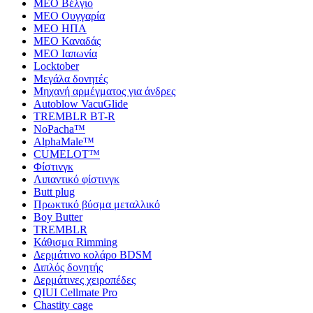
MEO Βέλγιο
MEO Ουγγαρία
MEO ΗΠΑ
MEO Καναδάς
MEO Ιαπωνία
Locktober
Μεγάλα δονητές
Μηχανή αρμέγματος για άνδρες
Autoblow VacuGlide
TREMBLR BT-R
NoPacha™
AlphaMale™
CUMELOT™
Φίστινγκ
Λιπαντικό φίστινγκ
Butt plug
Πρωκτικό βύσμα μεταλλικό
Boy Butter
TREMBLR
Κάθισμα Rimming
Δερμάτινο κολάρο BDSM
Διπλός δονητής
Δερμάτινες χειροπέδες
QIUI Cellmate Pro
Chastity cage