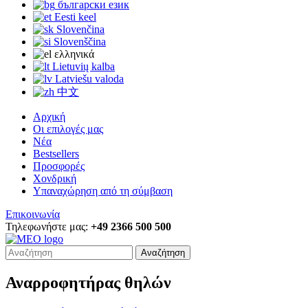
български език
Eesti keel
Slovenčina
Slovenščina
ελληνικά
Lietuvių kalba
Latviešu valoda
中文
Αρχική
Οι επιλογές μας
Νέα
Bestsellers
Προσφορές
Χονδρική
Υπαναχώρηση από τη σύμβαση
Επικοινωνία
Τηλεφωνήστε μας:
+49 2366 500 500
Αναζήτηση
Αναρροφητήρας θηλών