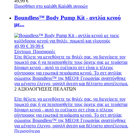
49,99 €
Προσθήκη στο καλάθι
Καλάθι αγορών
Boundless™ Body Pump Kit - αντλία κενού
με...
49,99 €
39,99 €
Σύντομα
Προσφορές
Είτε θέλετε να μεγεθύνετε τις θηλές σας, να διεγείρετε τον
πρωκτό σας ή να περιποιηθείτε τους όρχεις σας με τεράστια
δύναμη κενού - αυτό το ευέλικτο σετ είναι ο τέλειος
σύντροφος για ερωτικά πειράματα κενού. Το σετ αντλίας
σώματος Boundless™ της MEO® Γερμανίας αναπτύχθηκε
για μέγιστο έλεγχο, υψηλή άνεση και βέλτιστο αποτέλεσμα.
2
ΑΞΙΟΛΟΓΉΣΕΙΣ ΠΕΛΑΤΏΝ
Είτε θέλετε να μεγεθύνετε τις θηλές σας, να διεγείρετε τον
πρωκτό σας ή να περιποιηθείτε τους όρχεις σας με τεράστια
δύναμη κενού - αυτό το ευέλικτο σετ είναι ο τέλειος
σύντροφος για ερωτικά πειράματα κενού. Το σετ αντλίας
σώματος Boundless™ της MEO® Γερμανίας αναπτύχθηκε
για μέγιστο έλεγχο, υψηλή άνεση και βέλτιστο αποτέλεσμα.
Περισσότερα