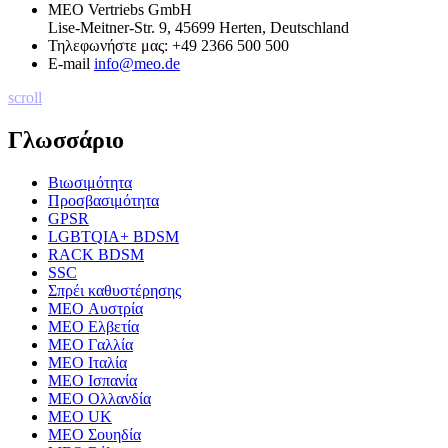
MEO Vertriebs GmbH
Lise-Meitner-Str. 9, 45699 Herten, Deutschland
Τηλεφωνήστε μας:
+49 2366 500 500
E-mail
info@meo.de
scroll
Γλωσσάριο
Βιωσιμότητα
Προσβασιμότητα
GPSR
LGBTQIA+ BDSM
RACK BDSM
SSC
Σπρέι καθυστέρησης
MEO Αυστρία
MEO Ελβετία
MEO Γαλλία
MEO Ιταλία
MEO Ισπανία
MEO Ολλανδία
MEO UK
MEO Σουηδία