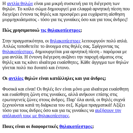
Η
αντλία θηλών
είναι μια μικρή συσκευή για τη διέγερση των
θηλών. Το κοίλο σώμα δημιουργεί μια ελαφρά αρνητική πίεση που
διεγείρει έντονα τις θηλές και προσφέρει μια ευχάριστη αίσθηση
μυρμηγκιάσματος - τόσο για τις γυναίκες όσο και για τους άνδρες!
Πώς χρησιμοποιώ
τις θηλακοπίεστρες
;
Στην πραγματικότητα, οι
θηλακοπίεστρες
λειτουργούν πολύ απλά.
Απλώς τοποθετείτε το άνοιγμα στις θηλές σας. Σφίγγοντας τις
θηλακοπίεστρες
, δημιουργείται μια αρνητική πίεση - παρόμοια με
μια αντλία. Η έντονη διέγερση αυξάνει την παροχή αίματος στις
θηλές και τις κάνει ιδιαίτερα ευαίσθητες. Κάθε άγγιγμα των θηλών
γίνεται πολύ πιο δυνατό και έντονο.
Οι
αντλίες
θηλών είναι κατάλληλες και για άνδρες;
Φυσικά και είναι! Οι θηλές δεν είναι μόνο μια ιδιαίτερα ευαίσθητη
και ευαίσθητη ζώνη στις γυναίκες, αλλά ανήκουν επίσης στις
ερωτογενείς ζώνες στους άνδρες. Παρ' όλα αυτά, οι θηλές συχνά
ξεχνιούνται κατά τη διάρκεια του σεξ. Κρίμα πραγματικά! Αξίζει
τόσο για τους άνδρες όσο και για τις γυναίκες να
αυξήσουν την
απόλαυσή τους με θηλακοπίεστρες
.
Ποιες είναι οι διαφορετικές
θηλακοπίεστρες
;