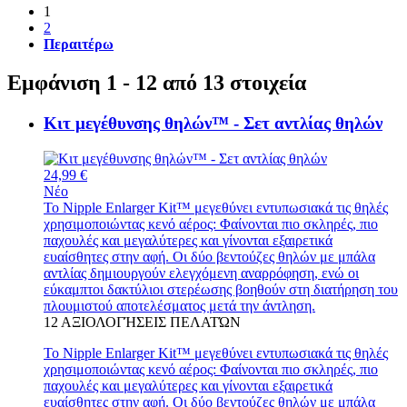
1
2
Περαιτέρω
Εμφάνιση 1 - 12 από 13 στοιχεία
Κιτ μεγέθυνσης θηλών™ - Σετ αντλίας θηλών
24,99 €
Νέο
Το Nipple Enlarger Kit™ μεγεθύνει εντυπωσιακά τις θηλές
χρησιμοποιώντας κενό αέρος: Φαίνονται πιο σκληρές, πιο
παχουλές και μεγαλύτερες και γίνονται εξαιρετικά
ευαίσθητες στην αφή. Οι δύο βεντούζες θηλών με μπάλα
αντλίας δημιουργούν ελεγχόμενη αναρρόφηση, ενώ οι
εύκαμπτοι δακτύλιοι στερέωσης βοηθούν στη διατήρηση του
πλουμιστού αποτελέσματος μετά την άντληση.
12
ΑΞΙΟΛΟΓΉΣΕΙΣ ΠΕΛΑΤΏΝ
Το Nipple Enlarger Kit™ μεγεθύνει εντυπωσιακά τις θηλές
χρησιμοποιώντας κενό αέρος: Φαίνονται πιο σκληρές, πιο
παχουλές και μεγαλύτερες και γίνονται εξαιρετικά
ευαίσθητες στην αφή. Οι δύο βεντούζες θηλών με μπάλα