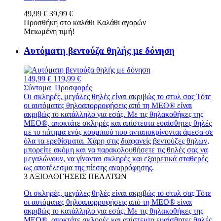
49,99 €
39,99 €
Προσθήκη στο καλάθι
Καλάθι αγορών
Μειωμένη τιμή!
Αυτόματη βεντούζα θηλής με δόνηση
149,99 €
119,99 €
Σύντομα
Προσφορές
Οι σκληρές, μεγάλες θηλές είναι ακριβώς το στυλ σας Τότε
οι αυτόματες θηλοαπορροφήσεις από τη MEO® είναι
ακριβώς το κατάλληλο για εσάς. Με τις θηλακοθήκες της
MEO®, αποκτάτε σκληρές και απίστευτα ευαίσθητες θηλές
με το πάτημα ενός κουμπιού που ανταποκρίνονται άμεσα σε
όλα τα ερεθίσματα. Χάρη στις διαφανείς βεντούζες θηλών,
μπορείτε ακόμη και να παρακολουθήσετε τις θηλές σας να
μεγαλώνουν, να γίνονται σκληρές και εξαιρετικά σταθερές
ως αποτέλεσμα της πίεσης αναρρόφησης.
3
ΑΞΙΟΛΟΓΉΣΕΙΣ ΠΕΛΑΤΏΝ
Οι σκληρές, μεγάλες θηλές είναι ακριβώς το στυλ σας Τότε
οι αυτόματες θηλοαπορροφήσεις από τη MEO® είναι
ακριβώς το κατάλληλο για εσάς. Με τις θηλακοθήκες της
MEO®, αποκτάτε σκληρές και απίστευτα ευαίσθητες θηλές