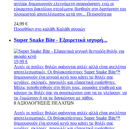
αντλίας δημιουργούν ελεγχόμενη αναρρόφηση, ενώ οι
εύκαμπτοι δακτύλιοι στερέωσης βοηθούν στη διατήρηση του
πλουμιστού αποτελέσματος μετά την...
Περισσότερα
24,99 €
Προσθήκη στο καλάθι
Καλάθι αγορών
Super Snake Bite - Εξαιρετικά ισχυρή...
19,99 €
Αυτές οι πιπίλες θηλών φαίνονται απλές αλλά είναι ανελέητα
αποτελεσματικές. Οι θηλακοπίεστρες Super Snake Bite™
δημιουργούν ένα ισχυρό κενό που κάνει τις θηλές σας
μεγάλες, σκληρές, παχουλές και εξαιρετικά ευαίσθητες.
Μόλις τοποθετηθούν στη θέση τους, ρουφάνε σταθερά και
κάνουν τις θηλές σας να φουσκώνουν σαν να τις γλείφουν, να
τις ζυμώνουν ή να τις δαγκώνουν με πάθος.
8
ΑΞΙΟΛΟΓΉΣΕΙΣ ΠΕΛΑΤΏΝ
Αυτές οι πιπίλες θηλών φαίνονται απλές αλλά είναι ανελέητα
αποτελεσματικές. Οι θηλακοπίεστρες Super Snake Bite™
δημιουργούν ένα ισχυρό κενό που κάνει τις θηλές σας
μεγάλες, σκληρές, παχουλές και εξαιρετικά ευαίσθητες.