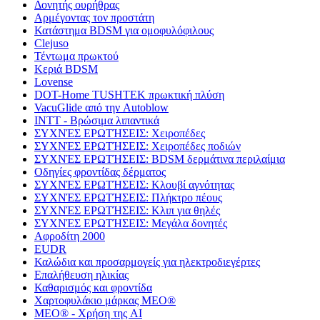
Δονητής ουρήθρας
Αρμέγοντας τον προστάτη
Κατάστημα BDSM για ομοφυλόφιλους
Clejuso
Τέντωμα πρωκτού
Κεριά BDSM
Lovense
DOT-Home TUSHTEK πρωκτική πλύση
VacuGlide από την Autoblow
INTT - Βρώσιμα λιπαντικά
ΣΥΧΝΈΣ ΕΡΩΤΉΣΕΙΣ: Χειροπέδες
ΣΥΧΝΈΣ ΕΡΩΤΉΣΕΙΣ: Χειροπέδες ποδιών
ΣΥΧΝΈΣ ΕΡΩΤΉΣΕΙΣ: BDSM δερμάτινα περιλαίμια
Οδηγίες φροντίδας δέρματος
ΣΥΧΝΈΣ ΕΡΩΤΉΣΕΙΣ: Κλουβί αγνότητας
ΣΥΧΝΈΣ ΕΡΩΤΉΣΕΙΣ: Πλήκτρο πέους
ΣΥΧΝΈΣ ΕΡΩΤΉΣΕΙΣ: Κλιπ για θηλές
ΣΥΧΝΈΣ ΕΡΩΤΉΣΕΙΣ: Μεγάλα δονητές
Αφροδίτη 2000
EUDR
Καλώδια και προσαρμογείς για ηλεκτροδιεγέρτες
Επαλήθευση ηλικίας
Καθαρισμός και φροντίδα
Χαρτοφυλάκιο μάρκας MEO®
MEO® - Χρήση της AI