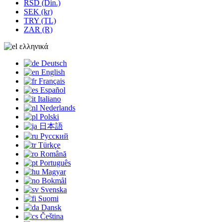
RSD (Din.)
SEK (kr)
TRY (TL)
ZAR (R)
ελληνικά
Deutsch
English
Français
Español
Italiano
Nederlands
Polski
日本語
Русский
Türkçe
Română
Português
Magyar
Bokmål
Svenska
Suomi
Dansk
Čeština