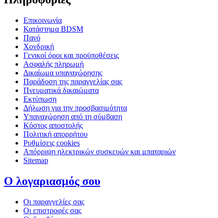
Επικοινωνία
Κατάστημα BDSM
Πανό
Χονδρική
Γενικοί όροι και προϋποθέσεις
Ασφαλής πληρωμή
Δικαίωμα υπαναχώρησης
Παράδοση της παραγγελίας σας
Πνευματικά δικαιώματα
Εκτύπωση
Δήλωση για την προσβασιμότητα
Υπαναχώρηση από τη σύμβαση
Κόστος αποστολής
Πολιτική απορρήτου
Ρυθμίσεις cookies
Απόρριψη ηλεκτρικών συσκευών και μπαταριών
Sitemap
Ο λογαριασμός σου
Οι παραγγελίες σας
Οι επιστροφές σας