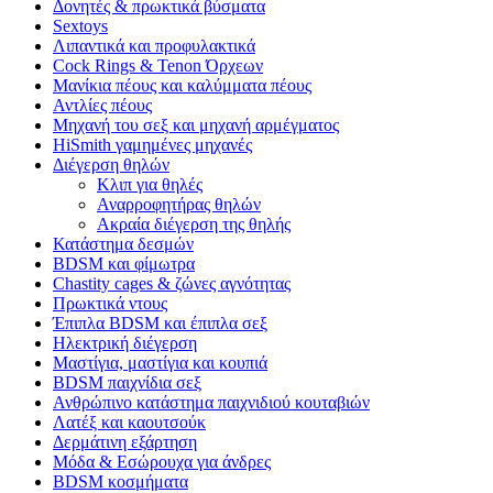
Δονητές & πρωκτικά βύσματα
Sextoys
Λιπαντικά και προφυλακτικά
Cock Rings & Tenon Όρχεων
Μανίκια πέους και καλύμματα πέους
Αντλίες πέους
Μηχανή του σεξ και μηχανή αρμέγματος
HiSmith γαμημένες μηχανές
Διέγερση θηλών
Κλιπ για θηλές
Αναρροφητήρας θηλών
Ακραία διέγερση της θηλής
Κατάστημα δεσμών
BDSM και φίμωτρα
Chastity cages & ζώνες αγνότητας
Πρωκτικά ντους
Έπιπλα BDSM και έπιπλα σεξ
Ηλεκτρική διέγερση
Μαστίγια, μαστίγια και κουπιά
BDSM παιχνίδια σεξ
Ανθρώπινο κατάστημα παιχνιδιού κουταβιών
Λατέξ και καουτσούκ
Δερμάτινη εξάρτηση
Μόδα & Εσώρουχα για άνδρες
BDSM κοσμήματα