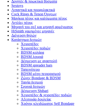
Δονητές & πρωκτικά βύσματα
Sextoys
Λιπαντικά και προφυλακτικά
Cock Rings & Tenon Όρχεων
Μανίκια πέους και καλύμματα πέους
Αντλίες πέους
Μηχανή του σεξ και μηχανή αρμέγματος
HiSmith γαμημένες μηχανές
Διέγερση θηλών
Κατάστημα δεσμών
Χειροπέδες
Χειροπέδες ποδιών
BDSM κολάρα
BDSM λουριά
Δέσμευση με αναστολή
BDSM spreader bars
Ταπεινότερο
BDSM μέσο περιορισμού
Ζώνες Bondage & BDSM
Ταινία δεσμού
Σχοινιά δεσμών
Δέσμευση Shibari
Χειροπέδες & χειροπέδες ποδιών
Αξεσουάρ δουλείας
Χρόνος κλειδώματος Self Bondage