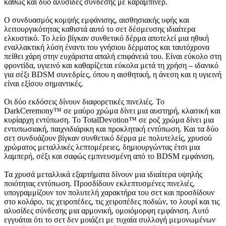
καθώς και δύο αλυσίδες σύνδεσης με καραμπίνερ.
Ο συνδυασμός κομψής εμφάνισης, αισθησιακής υφής και
λειτουργικότητας καθιστά αυτό το σετ δέσμευσης ιδιαίτερα
ελκυστικό. Το λείο βίγκαν συνθετικό δέρμα αποτελεί μια ηθική
εναλλακτική λύση έναντι του γνήσιου δέρματος και ταυτόχρονα
πείθει χάρη στην ευχάριστα απαλή επιφάνειά του. Είναι εύκολο στη
φροντίδα, υγιεινό και καθαρίζεται εύκολα μετά τη χρήση – ιδανικό
για σέξι BDSM συνεδρίες, όπου η αισθητική, η άνεση και η υγιεινή
είναι εξίσου σημαντικές.
Οι δύο εκδόσεις δίνουν διαφορετικές πινελιές. Το
DarkCeremony™ σε μαύρο χρώμα δίνει μια αυστηρή, κλασική και
κυρίαρχη εντύπωση. Το TotalDevotion™ σε ροζ χρώμα δίνει μια
εντυπωσιακή, παιχνιδιάρικη και προκλητική εντύπωση. Και τα δύο
σετ συνδυάζουν βίγκαν συνθετικό δέρμα με πολυτελείς, χρυσού
χρώματος μεταλλικές λεπτομέρειες, δημιουργώντας έτσι μια
λαμπερή, σέξι και σαφώς εμπνευσμένη από το BDSM εμφάνιση.
Τα χρυσά μεταλλικά εξαρτήματα δίνουν μια ιδιαίτερα υψηλής
ποιότητας εντύπωση. Προσδίδουν εκλεπτυσμένες πινελιές,
υπογραμμίζουν τον πολυτελή χαρακτήρα του σετ και προσδίδουν
στο κολάρο, τις χειροπέδες, τις χειροπέδες ποδιών, το λουρί και τις
αλυσίδες σύνδεσης μια αρμονική, ομοιόμορφη εμφάνιση. Αυτό
εγγυάται ότι το σετ δεν μοιάζει με τυχαία συλλογή μεμονωμένων