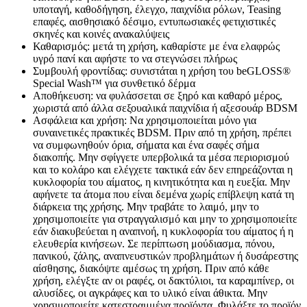
υποταγή, καθοδήγηση, έλεγχο, παιχνίδια ρόλων, Teasing
επαφές, αισθησιακό δέσιμο, εντυπωσιακές φετιχιστικές
σκηνές και κοινές ανακαλύψεις
Καθαρισμός: μετά τη χρήση, καθαρίστε με ένα ελαφρώς
υγρό πανί και αφήστε το να στεγνώσει πλήρως
Συμβουλή φροντίδας: συνιστάται η χρήση του beGLOSS®
Special Wash™ για συνθετικό δέρμα
Αποθήκευση: να φυλάσσεται σε ξηρό και καθαρό μέρος,
χωριστά από άλλα σεξουαλικά παιχνίδια ή αξεσουάρ BDSM
Ασφάλεια και χρήση: Να χρησιμοποιείται μόνο για
συναινετικές πρακτικές BDSM. Πριν από τη χρήση, πρέπει
να συμφωνηθούν όρια, σήματα και ένα σαφές σήμα
διακοπής. Μην σφίγγετε υπερβολικά τα μέσα περιορισμού
και το κολάρο και ελέγχετε τακτικά εάν δεν επηρεάζονται η
κυκλοφορία του αίματος, η κινητικότητα και η ευεξία. Μην
αφήνετε τα άτομα που είναι δεμένα χωρίς επίβλεψη κατά τη
διάρκεια της χρήσης. Μην τραβάτε το λαιμό, μην το
χρησιμοποιείτε για στραγγαλισμό και μην το χρησιμοποιείτε
εάν διακυβεύεται η αναπνοή, η κυκλοφορία του αίματος ή η
ελευθερία κινήσεων. Σε περίπτωση μούδιασμα, πόνου,
πανικού, ζάλης, αναπνευστικών προβλημάτων ή δυσάρεστης
αίσθησης, διακόψτε αμέσως τη χρήση. Πριν από κάθε
χρήση, ελέγξτε αν οι ραφές, οι δακτύλιοι, τα καραμπίνερ, οι
αλυσίδες, οι αγκράφες και το υλικό είναι άθικτα. Μην
χρησιμοποιείτε κατεστραμμένα προϊόντα. Φυλάξτε το προϊόν