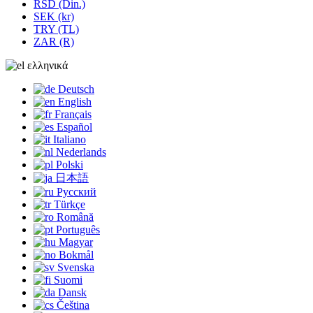
RSD (Din.)
SEK (kr)
TRY (TL)
ZAR (R)
ελληνικά
Deutsch
English
Français
Español
Italiano
Nederlands
Polski
日本語
Русский
Türkçe
Română
Português
Magyar
Bokmål
Svenska
Suomi
Dansk
Čeština