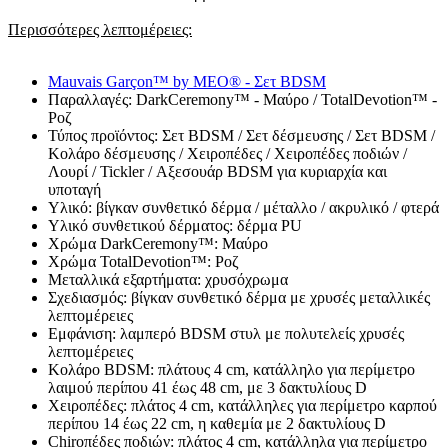
Περισσότερες λεπτομέρειες:
Mauvais Garçon™ by MEO® - Σετ BDSM
Παραλλαγές: DarkCeremony™ - Μαύρο / TotalDevotion™ -
Ροζ
Τύπος προϊόντος: Σετ BDSM / Σετ δέσμευσης / Σετ BDSM /
Κολάρο δέσμευσης / Χειροπέδες / Χειροπέδες ποδιών /
Λουρί / Tickler / Αξεσουάρ BDSM για κυριαρχία και
υποταγή
Υλικό: βίγκαν συνθετικό δέρμα / μέταλλο / ακρυλικό / φτερά
Υλικό συνθετικού δέρματος: δέρμα PU
Χρώμα DarkCeremony™: Μαύρο
Χρώμα TotalDevotion™: Ροζ
Μεταλλικά εξαρτήματα: χρυσόχρωμα
Σχεδιασμός: βίγκαν συνθετικό δέρμα με χρυσές μεταλλικές
λεπτομέρειες
Εμφάνιση: λαμπερό BDSM στυλ με πολυτελείς χρυσές
λεπτομέρειες
Κολάρο BDSM: πλάτους 4 cm, κατάλληλο για περίμετρο
λαιμού περίπου 41 έως 48 cm, με 3 δακτυλίους D
Χειροπέδες: πλάτος 4 cm, κατάλληλες για περίμετρο καρπού
περίπου 14 έως 22 cm, η καθεμία με 2 δακτυλίους D
Chiroπέδες ποδιών: πλάτος 4 cm, κατάλληλα για περίμετρο