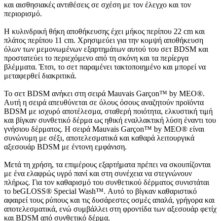
και αισθησιακές αντιθέσεις σε σχέση με τον έλεγχο και τον
περιορισμό.
Η κυλινδρική θήκη αποθήκευσης έχει μήκος περίπου 22 cm και
πλάτος περίπου 11 cm. Χρησιμεύει για την κομψή αποθήκευση
όλων των μεμονωμένων εξαρτημάτων αυτού του σετ BDSM και
προστατεύει το περιεχόμενο από τη σκόνη και τα περίεργα
βλέμματα. Έτσι, το σετ παραμένει τακτοποιημένο και μπορεί να
μεταφερθεί διακριτικά.
Το σετ BDSM ανήκει στη σειρά Mauvais Garçon™ by MEO®.
Αυτή η σειρά απευθύνεται σε όλους όσους αναζητούν προϊόντα
BDSM με ισχυρό αποτέλεσμα, σταθερή ποιότητα, ελκυστική τιμή
και βίγκαν συνθετικό δέρμα ως ηθική εναλλακτική λύση έναντι του
γνήσιου δέρματος. Η σειρά Mauvais Garçon™ by MEO® είναι
συνώνυμη με σέξι, αποτελεσματικά και καθαρά λειτουργικά
αξεσουάρ BDSM με έντονη εμφάνιση.
Μετά τη χρήση, τα επιμέρους εξαρτήματα πρέπει να σκουπίζονται
με ένα ελαφρώς υγρό πανί και στη συνέχεια να στεγνώνουν
πλήρως. Για τον καθαρισμό του συνθετικού δέρματος συνιστάται
το beGLOSS® Special Wash™. Αυτό το βίγκαν καθαριστικό
αφαιρεί τους ρύπους και τις δυσάρεστες οσμές απαλά, γρήγορα και
αποτελεσματικά, ενώ συμβάλλει στη φροντίδα των αξεσουάρ φετίχ
και BDSM από συνθετικό δέρμα.