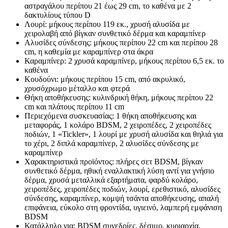
αστραγάλου περίπου 21 έως 29 cm, το καθένα με 2
δακτυλίους τύπου D
Λουρί: μήκους περίπου 119 εκ., χρυσή αλυσίδα με
χειρολαβή από βίγκαν συνθετικό δέρμα και καραμπίνερ
Αλυσίδες σύνδεσης: μήκους περίπου 22 cm και περίπου 28
cm, η καθεμία με καραμπίνερ στα άκρα
Καραμπίνερ: 2 χρυσά καραμπίνερ, μήκους περίπου 6,5 εκ. το
καθένα
Κουδούνι: μήκους περίπου 15 cm, από ακρυλικό,
χρυσόχρωμο μέταλλο και φτερά
Θήκη αποθήκευσης: κυλινδρική θήκη, μήκους περίπου 22
cm και πλάτους περίπου 11 cm
Περιεχόμενα συσκευασίας: 1 θήκη αποθήκευσης και
μεταφοράς, 1 κολάρο BDSM, 2 χειροπέδες, 2 χειροπέδες
ποδιών, 1 «Tickler», 1 λουρί με χρυσή αλυσίδα και θηλιά για
το χέρι, 2 διπλά καραμπίνερ, 2 αλυσίδες σύνδεσης με
καραμπίνερ
Χαρακτηριστικά προϊόντος: πλήρες σετ BDSM, βίγκαν
συνθετικό δέρμα, ηθική εναλλακτική λύση αντί για γνήσιο
δέρμα, χρυσά μεταλλικά εξαρτήματα, φαρδύ κολάρο,
χειροπέδες, χειροπέδες ποδιών, λουρί, ερεθιστικό, αλυσίδες
σύνδεσης, καραμπίνερ, κομψή τσάντα αποθήκευσης, απαλή
επιφάνεια, εύκολο στη φροντίδα, υγιεινό, λαμπερή εμφάνιση
BDSM
Κατάλληλο για: BDSM συνεδρίες, δέσιμο, κυριαρχία,