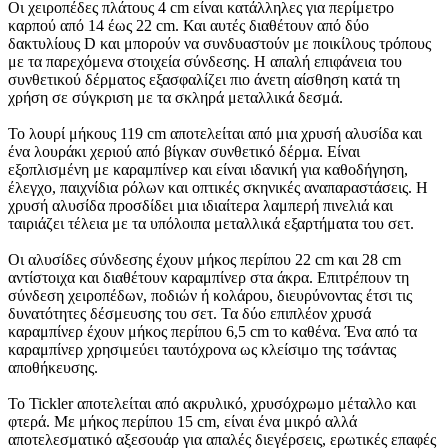
Οι χειροπέδες πλάτους 4 cm είναι κατάλληλες για περίμετρο
καρπού από 14 έως 22 cm. Και αυτές διαθέτουν από δύο
δακτυλίους D και μπορούν να συνδυαστούν με ποικίλους τρόπους
με τα παρεχόμενα στοιχεία σύνδεσης. Η απαλή επιφάνεια του
συνθετικού δέρματος εξασφαλίζει πιο άνετη αίσθηση κατά τη
χρήση σε σύγκριση με τα σκληρά μεταλλικά δεσμά.
Το λουρί μήκους 119 cm αποτελείται από μια χρυσή αλυσίδα και
ένα λουράκι χεριού από βίγκαν συνθετικό δέρμα. Είναι
εξοπλισμένη με καραμπίνερ και είναι ιδανική για καθοδήγηση,
έλεγχο, παιχνίδια ρόλων και οπτικές σκηνικές αναπαραστάσεις. Η
χρυσή αλυσίδα προσδίδει μια ιδιαίτερα λαμπερή πινελιά και
ταιριάζει τέλεια με τα υπόλοιπα μεταλλικά εξαρτήματα του σετ.
Οι αλυσίδες σύνδεσης έχουν μήκος περίπου 22 cm και 28 cm
αντίστοιχα και διαθέτουν καραμπίνερ στα άκρα. Επιτρέπουν τη
σύνδεση χειροπέδων, ποδιών ή κολάρου, διευρύνοντας έτσι τις
δυνατότητες δέσμευσης του σετ. Τα δύο επιπλέον χρυσά
καραμπίνερ έχουν μήκος περίπου 6,5 cm το καθένα. Ένα από τα
καραμπίνερ χρησιμεύει ταυτόχρονα ως κλείσιμο της τσάντας
αποθήκευσης.
Το Tickler αποτελείται από ακρυλικό, χρυσόχρωμο μέταλλο και
φτερά. Με μήκος περίπου 15 cm, είναι ένα μικρό αλλά
αποτελεσματικό αξεσουάρ για απαλές διεγέρσεις, ερωτικές επαφές