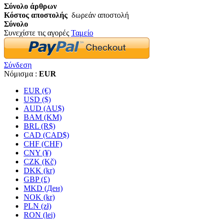
Σύνολο άρθρων
Κόστος αποστολής
δωρεάν αποστολή
Σύνολο
Συνεχίστε τις αγορές
Ταμείο
Σύνδεση
Νόμισμα :
EUR
EUR (€)
USD ($)
AUD (AU$)
BAM (KM)
BRL (R$)
CAD (CAD$)
CHF (CHF)
CNY (¥)
CZK (Kč)
DKK (kr)
GBP (£)
MKD (Ден)
NOK (kr)
PLN (zł)
RON (lei)