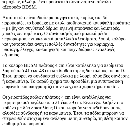
τεμαχίων, αλλά με ένα προσεκτικά συντονισμένο σύνολο
αξεσουάρ BDSM.
Αυτό το σετ είναι ιδιαίτερα σαγηνευτικό, κυρίως επειδή
παρουσιάζει το bondage με στυλ, αισθησιασμό και υψηλή ποιότητα
– με βίγκαν συνθετικό δέρμα, υγιεινή επιφάνεια και λαμπερές,
χρυσές λεπτομέρειες. Ο συνδυασμός από μαλακά μέσα
περιορισμού, εντυπωσιακά μεταλλικά κλεισίματα, λουρί, κολάρο
και γρατσουνάκι ανοίγει πολλές δυνατότητες για κυριαρχία,
υποταγή, έλεγχο, καθοδήγηση και παιχνιδιάρικες εναλλαγές
εξουσίας.
Το κολάρο BDSM πλάτους 4 cm είναι κατάλληλο για περίμετρο
λαιμού από 41 έως 48 cm και διαθέτει τρεις δακτυλίους τύπου D.
Έτσι, μπορεί να συνδυαστεί ευέλικτα με λουρί, αλυσίδες σύνδεσης
ή καραμπίνερ. Το φαρδύ σχήμα του προσδίδει μια εντυπωσιακή
εμφάνιση και υπογραμμίζει τον ελεγχτικό χαρακτήρα του σετ.
Οι χειροπέδες ποδιών πλάτους 4 cm είναι κατάλληλες για
περίμετρο αστραγάλου από 21 έως 29 cm. Είναι εξοπλισμένα το
καθένα με δύο δακτυλίους D και μπορούν να συνδεθούν με τις
αλυσίδες σύνδεσης ή τα καραμπίνερ. Έτσι, τα πόδια μπορούν να
στερεωθούν στοχευμένα ανάλογα με τη συνεδρία, τη θέση και τον
επιθυμητό περιορισμό.