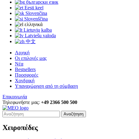
български език
Eesti keel
Slovenčina
Slovenščina
ελληνικά
Lietuvių kalba
Latviešu valoda
中文
Αρχική
Οι επιλογές μας
Νέα
Bestsellers
Προσφορές
Χονδρική
Υπαναχώρηση από τη σύμβαση
Επικοινωνία
Τηλεφωνήστε μας:
+49 2366 500 500
Αναζήτηση
Χειροπέδες