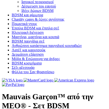
Ιατρικοί περιορισμοί
Δέσμευση του εαυτού
Ιδέες δώρων BDSM
BDSM και φίμωτρα
Chastity cages & ζώνες αγνότητας
Πρωκτικά ντους
Έπιπλα BDSM και έπιπλα σεξ
Ηλεκτρική διέγερση
Μαστίγια, μαστίγια και κουπιά
BDSM παιχνίδια σεξ
Ανθρώπινο κατάστημα παιχνιδιού κουταβιών
Λατέξ και καουτσούκ
Δερμάτινη εξάρτηση
Μόδα & Εσώρουχα για άνδρες
BDSM κοσμήματα
Σέξι αξεσουάρ
Φύλλα του Σαν Φρανσίσκο
Mauvais Garçon™ από την
MEO® - Σετ BDSM