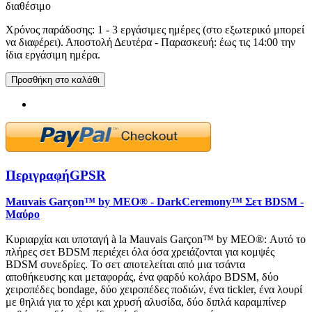
διαθέσιμο
Χρόνος παράδοσης: 1 - 3 εργάσιμες ημέρες (στο εξωτερικό μπορεί
να διαφέρει). Αποστολή Δευτέρα - Παρασκευή: έως τις 14:00 την
ίδια εργάσιμη ημέρα.
Προσθήκη στο καλάθι
Περιγραφή
GPSR
Mauvais Garçon™ by MEO® - DarkCeremony™ Σετ BDSM -
Μαύρο
Κυριαρχία και υποταγή à la Mauvais Garçon™ by MEO®: Αυτό το
πλήρες σετ BDSM περιέχει όλα όσα χρειάζονται για κομψές
BDSM συνεδρίες. Το σετ αποτελείται από μια τσάντα
αποθήκευσης και μεταφοράς, ένα φαρδύ κολάρο BDSM, δύο
χειροπέδες bondage, δύο χειροπέδες ποδιών, ένα tickler, ένα λουρί
με θηλιά για το χέρι και χρυσή αλυσίδα, δύο διπλά καραμπίνερ