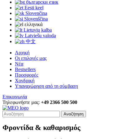
български език
Eesti keel
Slovenčina
Slovenščina
ελληνικά
Lietuvių kalba
Latviešu valoda
中文
Αρχική
Οι επιλογές μας
Νέα
Bestsellers
Προσφορές
Χονδρική
Υπαναχώρηση από τη σύμβαση
Επικοινωνία
Τηλεφωνήστε μας:
+49 2366 500 500
Αναζήτηση
Φροντίδα & καθαρισμός