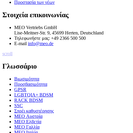
Προστασία των νέων
Στοιχεία επικοινωνίας
MEO Vertriebs GmbH
Lise-Meitner-Str. 9, 45699 Herten, Deutschland
Τηλεφωνήστε μας:
+49 2366 500 500
E-mail
info@meo.de
scroll
Γλωσσάριο
Βιωσιμότητα
Προσβασιμότητα
GPSR
LGBTQIA+ BDSM
RACK BDSM
SSC
Σπρέι καθυστέρησης
MEO Αυστρία
MEO Ελβετία
MEO Γαλλία
MEO Ιταλία