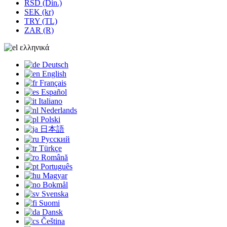
RSD (Din.)
SEK (kr)
TRY (TL)
ZAR (R)
ελληνικά
Deutsch
English
Français
Español
Italiano
Nederlands
Polski
日本語
Русский
Türkçe
Română
Português
Magyar
Bokmål
Svenska
Suomi
Dansk
Čeština