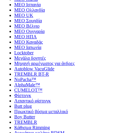
MEO Ισπανία
MEO Ολλανδία
MEO UK
MEO Σουηδία
MEO Βέλγιο
MEO Ουγγαρία
MEO ΗΠΑ
MEO Καναδάς
MEO Ιαπωνία
Locktober
Μεγάλα δονητές
Μηχανή αρμέγματος για άνδρες
Autoblow VacuGlide
TREMBLR BT-R
NoPacha™
AlphaMale™
CUMELOT™
Φίστινγκ
Λιπαντικό φίστινγκ
Butt plug
Πρωκτικό βύσμα μεταλλικό
Boy Butter
TREMBLR
Κάθισμα Rimming
Δερμάτινο κολάρο BDSM