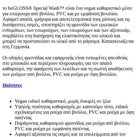
το beGLOSS® Special Wash™ είναι ένα vegan καθαριστικό μέσο
για εσώρουχα από βινύλιο, PVC και με εμφάνιση βινυλίου.
Αφαιρεί απαλά, γρήγορα και αποτελεσματικά τους ρύπους και τις
δυσάρεστες οσμές, υποστηρίζει τη φροντίδα των ερωτικών
ενδυμάτων, των εσωρούχων, των εσωρούχων και των αξεσουάρ,
συμβάλλει στη διατήρηση της ελαστικότητας του υλικού και
μπορεί να προστατεύσει το υλικό από το ράγισμα. Κατασκευάζεται
στη Γερμανία.
Οι οδηγίες φροντίδας και εφαρμογής είναι τυπωμένες απευθείας
στο μπουκάλι και περιέχουν πληροφορίες για τον απαλό
καθαρισμό, την αφαίρεση των λεκέδων και τη σωστή αποθήκευση
των ρούχων από βινύλιο, PVC και ρούχα με όψη βινυλίου.
Ιδιότητες
Vegan ειδικό καθαριστικό, χωρίς δοκιμές σε ζώα
Υψηλής ποιότητας καθαρισμός με καινοτόμο τύπο, ειδικά
σχεδιασμένος για ρούχα από βινύλιο, PVC και ρούχα με όψη
πατέντας
Παράγοντας καθαρισμού φροντίδας για ρούχα από βινύλιο,
PVC και ρούχα με εμφάνιση πατέντας
Αφαιρεί αξιόπιστα τις οσμές και τα υπολείμματα από τον