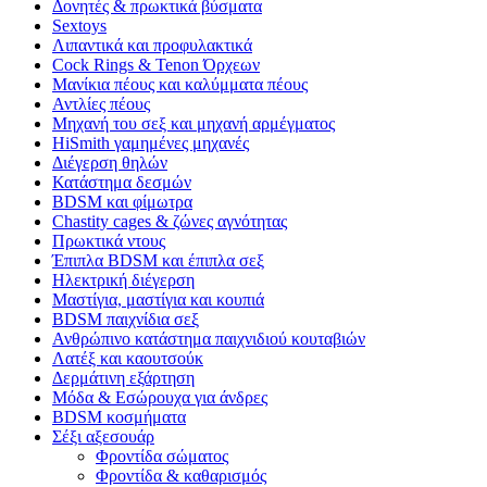
Δονητές & πρωκτικά βύσματα
Sextoys
Λιπαντικά και προφυλακτικά
Cock Rings & Tenon Όρχεων
Μανίκια πέους και καλύμματα πέους
Αντλίες πέους
Μηχανή του σεξ και μηχανή αρμέγματος
HiSmith γαμημένες μηχανές
Διέγερση θηλών
Κατάστημα δεσμών
BDSM και φίμωτρα
Chastity cages & ζώνες αγνότητας
Πρωκτικά ντους
Έπιπλα BDSM και έπιπλα σεξ
Ηλεκτρική διέγερση
Μαστίγια, μαστίγια και κουπιά
BDSM παιχνίδια σεξ
Ανθρώπινο κατάστημα παιχνιδιού κουταβιών
Λατέξ και καουτσούκ
Δερμάτινη εξάρτηση
Μόδα & Εσώρουχα για άνδρες
BDSM κοσμήματα
Σέξι αξεσουάρ
Φροντίδα σώματος
Φροντίδα & καθαρισμός