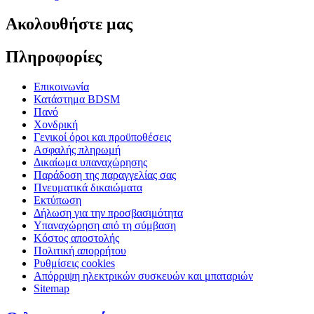
Ακολουθήστε μας
Πληροφορίες
Επικοινωνία
Κατάστημα BDSM
Πανό
Χονδρική
Γενικοί όροι και προϋποθέσεις
Ασφαλής πληρωμή
Δικαίωμα υπαναχώρησης
Παράδοση της παραγγελίας σας
Πνευματικά δικαιώματα
Εκτύπωση
Δήλωση για την προσβασιμότητα
Υπαναχώρηση από τη σύμβαση
Κόστος αποστολής
Πολιτική απορρήτου
Ρυθμίσεις cookies
Απόρριψη ηλεκτρικών συσκευών και μπαταριών
Sitemap