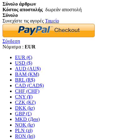
Σύνολο άρθρων
Κόστος αποστολής
δωρεάν αποστολή
Σύνολο
Συνεχίστε τις αγορές
Ταμείο
Σύνδεση
Νόμισμα :
EUR
EUR (€)
USD ($)
AUD (AU$)
BAM (KM)
BRL (R$)
CAD (CAD$)
CHF (CHF)
CNY (¥)
CZK (Kč)
DKK (kr)
GBP (£)
MKD (Ден)
NOK (kr)
PLN (zł)
RON (lei)