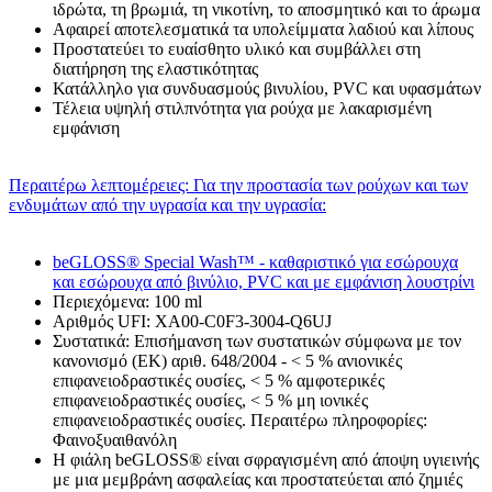
ιδρώτα, τη βρωμιά, τη νικοτίνη, το αποσμητικό και το άρωμα
Αφαιρεί αποτελεσματικά τα υπολείμματα λαδιού και λίπους
Προστατεύει το ευαίσθητο υλικό και συμβάλλει στη
διατήρηση της ελαστικότητας
Κατάλληλο για συνδυασμούς βινυλίου, PVC και υφασμάτων
Τέλεια υψηλή στιλπνότητα για ρούχα με λακαρισμένη
εμφάνιση
Περαιτέρω λεπτομέρειες: Για την προστασία των ρούχων και των
ενδυμάτων από την υγρασία και την υγρασία:
beGLOSS® Special Wash™ - καθαριστικό για εσώρουχα
και εσώρουχα από βινύλιο, PVC και με εμφάνιση λουστρίνι
Περιεχόμενα: 100 ml
Αριθμός UFI: XA00-C0F3-3004-Q6UJ
Συστατικά: Επισήμανση των συστατικών σύμφωνα με τον
κανονισμό (ΕΚ) αριθ. 648/2004 - < 5 % ανιονικές
επιφανειοδραστικές ουσίες, < 5 % αμφοτερικές
επιφανειοδραστικές ουσίες, < 5 % μη ιονικές
επιφανειοδραστικές ουσίες. Περαιτέρω πληροφορίες:
Φαινοξυαιθανόλη
Η φιάλη beGLOSS® είναι σφραγισμένη από άποψη υγιεινής
με μια μεμβράνη ασφαλείας και προστατεύεται από ζημιές