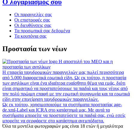
Ο λογαριασμός σου
Οι παραγγελίες σας
Οι επιστροφές σας
Οι διευθύνσεις σας
Τα προσωπικά σας δεδομένα
Τα κουπόνια σας
Προστασία των νέων
Η αποστολή του MEO και η
προστασία των ανηλίκων
Η εταιρεία ταχυδρομικών παραγγελιών μας πωλεί περισσότερα
από 5.000 διαφορετικά ερωτικά είδη. Ως εκ τούτου, η προστασία
των ανηλίκων είναι ένα ιδιαίτερα ευαίσθητο θέμα για εμάς, διότι
είναι σημαντικό να προστατεύσουμε τα παιδιά και τους νέους από
την πολύ πρώιμη επαφή με την ερωτική ψυχαγωγία και τα ερωτικά
είδη στην επιχείρηση ταχυδρομικών παραγγελιών.
Ως εκ τούτου, χρησιμοποιούμε τα συστήματα προστασίας age-
de.xml-Label και ICRA στο κατάστημά μας. Με αυτά τα
συστήματα μπορείτε να προστατεύσετε τα παιδιά σας, ενώ εσείς
μπορείτε να σερφάρετε στο κατάστημα ανεμπόδιστα.
Όλα τα μοντέλα φωτογραφιών μας είναι 18 ετών ή μεγαλύτερα