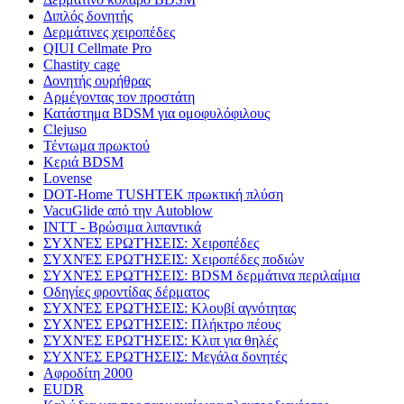
Διπλός δονητής
Δερμάτινες χειροπέδες
QIUI Cellmate Pro
Chastity cage
Δονητής ουρήθρας
Αρμέγοντας τον προστάτη
Κατάστημα BDSM για ομοφυλόφιλους
Clejuso
Τέντωμα πρωκτού
Κεριά BDSM
Lovense
DOT-Home TUSHTEK πρωκτική πλύση
VacuGlide από την Autoblow
INTT - Βρώσιμα λιπαντικά
ΣΥΧΝΈΣ ΕΡΩΤΉΣΕΙΣ: Χειροπέδες
ΣΥΧΝΈΣ ΕΡΩΤΉΣΕΙΣ: Χειροπέδες ποδιών
ΣΥΧΝΈΣ ΕΡΩΤΉΣΕΙΣ: BDSM δερμάτινα περιλαίμια
Οδηγίες φροντίδας δέρματος
ΣΥΧΝΈΣ ΕΡΩΤΉΣΕΙΣ: Κλουβί αγνότητας
ΣΥΧΝΈΣ ΕΡΩΤΉΣΕΙΣ: Πλήκτρο πέους
ΣΥΧΝΈΣ ΕΡΩΤΉΣΕΙΣ: Κλιπ για θηλές
ΣΥΧΝΈΣ ΕΡΩΤΉΣΕΙΣ: Μεγάλα δονητές
Αφροδίτη 2000
EUDR