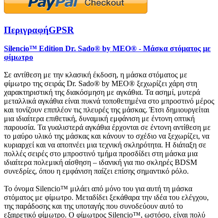
Περιγραφή
GPSR
Silencio™ Edition Dr. Sado® by MEO® - Μάσκα στόματος με
φίμωτρο
Σε αντίθεση με την κλασική έκδοση, η μάσκα στόματος με
φίμωτρο της σειράς Dr. Sado® by MEO® ξεχωρίζει χάρη στη
χαρακτηριστική της διακόσμηση με αγκάθια. Τα ασημί, μυτερά
μεταλλικά αγκάθια είναι πυκνά τοποθετημένα στο μπροστινό μέρος
και τονίζουν επιπλέον τις πλευρές της μάσκας. Έτσι δημιουργείται
μια ιδιαίτερα επιθετική, δυναμική εμφάνιση με έντονη οπτική
παρουσία. Τα γυαλιστερά αγκάθια έρχονται σε έντονη αντίθεση με
το μαύρο υλικό της μάσκας και κάνουν το σχέδιο να ξεχωρίζει, να
κυριαρχεί και να αποπνέει μια τεχνική σκληρότητα. Η διάταξη σε
πολλές σειρές στο μπροστινό τμήμα προσδίδει στη μάσκα μια
ιδιαίτερα πολεμική αίσθηση – ιδανική για πιο σκληρές BDSM
συνεδρίες, όπου η εμφάνιση παίζει επίσης σημαντικό ρόλο.
Το όνομα Silencio™ μιλάει από μόνο του για αυτή τη μάσκα
στόματος με φίμωτρο. Μεταδίδει ξεκάθαρα την ιδέα του ελέγχου,
της παράδοσης και της υποταγής που συνοδεύουν αυτό το
εξαιρετικό φίμωτρο. Ο φίμωτρος Silencio™, ωστόσο, είναι πολύ