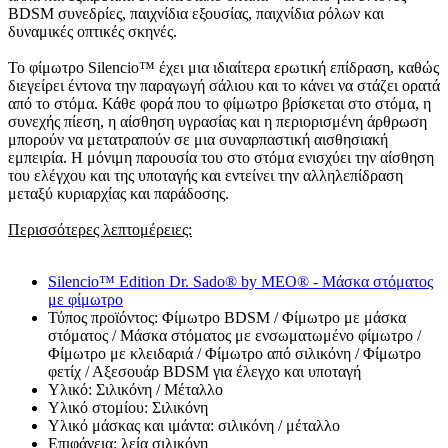
BDSM συνεδρίες, παιχνίδια εξουσίας, παιχνίδια ρόλων και
δυναμικές οπτικές σκηνές.
Το φίμωτρο Silencio™ έχει μια ιδιαίτερα ερωτική επίδραση, καθώς
διεγείρει έντονα την παραγωγή σάλιου και το κάνει να στάζει ορατά
από το στόμα. Κάθε φορά που το φίμωτρο βρίσκεται στο στόμα, η
συνεχής πίεση, η αίσθηση υγρασίας και η περιορισμένη άρθρωση
μπορούν να μετατραπούν σε μια συναρπαστική αισθησιακή
εμπειρία. Η μόνιμη παρουσία του στο στόμα ενισχύει την αίσθηση
του ελέγχου και της υποταγής και εντείνει την αλληλεπίδραση
μεταξύ κυριαρχίας και παράδοσης.
Περισσότερες λεπτομέρειες:
Silencio™ Edition Dr. Sado® by MEO® - Μάσκα στόματος
με φίμωτρο
Τύπος προϊόντος: Φίμωτρο BDSM / Φίμωτρο με μάσκα
στόματος / Μάσκα στόματος με ενσωματωμένο φίμωτρο /
Φίμωτρο με κλειδαριά / Φίμωτρο από σιλικόνη / Φίμωτρο
φετίχ / Αξεσουάρ BDSM για έλεγχο και υποταγή
Υλικό: Σιλικόνη / Μέταλλο
Υλικό στομίου: Σιλικόνη
Υλικό μάσκας και ιμάντα: σιλικόνη / μέταλλο
Επιφάνεια: λεία σιλικόνη