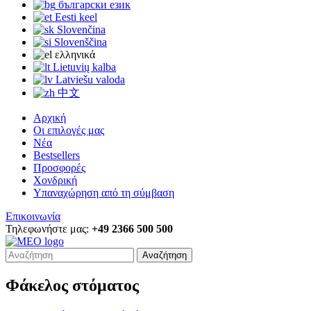
български език
Eesti keel
Slovenčina
Slovenščina
ελληνικά
Lietuvių kalba
Latviešu valoda
中文
Αρχική
Οι επιλογές μας
Νέα
Bestsellers
Προσφορές
Χονδρική
Υπαναχώρηση από τη σύμβαση
Επικοινωνία
Τηλεφωνήστε μας:
+49 2366 500 500
Αναζήτηση
Φάκελος στόματος