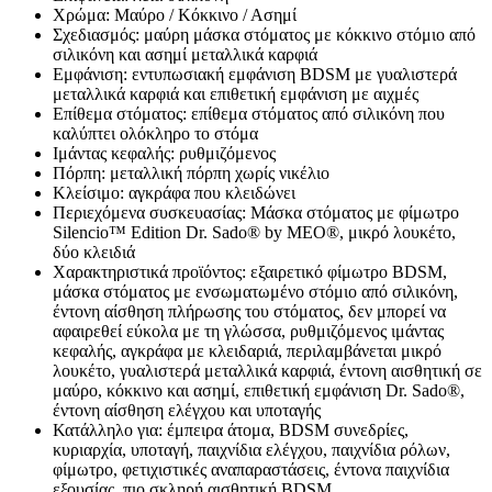
Χρώμα: Μαύρο / Κόκκινο / Ασημί
Σχεδιασμός: μαύρη μάσκα στόματος με κόκκινο στόμιο από
σιλικόνη και ασημί μεταλλικά καρφιά
Εμφάνιση: εντυπωσιακή εμφάνιση BDSM με γυαλιστερά
μεταλλικά καρφιά και επιθετική εμφάνιση με αιχμές
Επίθεμα στόματος: επίθεμα στόματος από σιλικόνη που
καλύπτει ολόκληρο το στόμα
Ιμάντας κεφαλής: ρυθμιζόμενος
Πόρπη: μεταλλική πόρπη χωρίς νικέλιο
Κλείσιμο: αγκράφα που κλειδώνει
Περιεχόμενα συσκευασίας: Μάσκα στόματος με φίμωτρο
Silencio™ Edition Dr. Sado® by MEO®, μικρό λουκέτο,
δύο κλειδιά
Χαρακτηριστικά προϊόντος: εξαιρετικό φίμωτρο BDSM,
μάσκα στόματος με ενσωματωμένο στόμιο από σιλικόνη,
έντονη αίσθηση πλήρωσης του στόματος, δεν μπορεί να
αφαιρεθεί εύκολα με τη γλώσσα, ρυθμιζόμενος ιμάντας
κεφαλής, αγκράφα με κλειδαριά, περιλαμβάνεται μικρό
λουκέτο, γυαλιστερά μεταλλικά καρφιά, έντονη αισθητική σε
μαύρο, κόκκινο και ασημί, επιθετική εμφάνιση Dr. Sado®,
έντονη αίσθηση ελέγχου και υποταγής
Κατάλληλο για: έμπειρα άτομα, BDSM συνεδρίες,
κυριαρχία, υποταγή, παιχνίδια ελέγχου, παιχνίδια ρόλων,
φίμωτρο, φετιχιστικές αναπαραστάσεις, έντονα παιχνίδια
εξουσίας, πιο σκληρή αισθητική BDSM