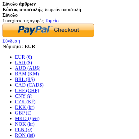
Σύνολο άρθρων
Κόστος αποστολής
δωρεάν αποστολή
Σύνολο
Συνεχίστε τις αγορές
Ταμείο
Σύνδεση
Νόμισμα :
EUR
EUR (€)
USD ($)
AUD (AU$)
BAM (KM)
BRL (R$)
CAD (CAD$)
CHF (CHF)
CNY (¥)
CZK (Kč)
DKK (kr)
GBP (£)
MKD (Ден)
NOK (kr)
PLN (zł)
RON (lei)