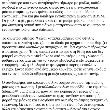
περισσότερο από έναν συνηθισμένο φίμωτρο με μπάλα, καθώς
συνδυάζει έναν έντονο τρόπο φιμώσεως με μια εντυπωσιακή
μάσκα στόματος, έναν ιμάντα κεφαλής που προσαρμόζεται
εξατομικευμένα και μια ιδιαίτερα εντυπωσιακή εμφάνιση BDSM.
Οι γυαλιστερές μεταλλικές ακίδες στη μαύρη μάσκα προσδίδουν
μια δυναμική οπτική πινελιά και μετατρέπουν αυτό το φίμωτρο σε
ένα πραγματικό οπτικό statement.
Το φίμωτρο Silencio™ είναι κατασκευασμένο από υψηλής
ποιότητας σιλικόνη και, χάρη στο ιδιαίτερο σχήμα του, που θυμίζει
προστατευτικό δοντιών για πυγμάχους, γεμίζει σχεδόν πλήρως τον
στοματικό χώρο. Έτσι, παραμένει σταθερό στη θέση του και δεν
μπορεί να απομακρυνθεί εύκολα από το στόμα με τη γλώσσα. Ο
ρυθμιζόμενος ιμάντας για το κεφάλι εξασφαλίζει εξατομικευμένη
εφαρμογή, ενώ η κλειδαριά στην αγκράφα παρέχει επιπλέον
έλεγχο. Συνοδεύεται από ένα μικρό λουκέτο, ώστε να γίνει ακόμα
πιο έντονη η αλληλεπίδραση μεταξύ κυριαρχίας και υποταγής.
Ο συνδυασμός του κόκκινου σιλικονούχου στομίου, της μαύρης
μάσκας και των ασημί μεταλλικών ακίδων προσδίδει στο φίμωτρο
Silencio™ μια ιδιαίτερα ερωτική και κυριαρχική εμφάνιση. Οι
μεταλλικές ακίδες αντανακλούν το φως, τονίζουν την αυστηρή
μορφή της μάσκας και ενισχύουν την υψηλής ποιότητας φετιχιστική
εμφάνιση. Ως εκ τούτου, το φίμωτρο δεν είναι μόνο λειτουργικό,
αλλά και εξαιρετικά εντυπωσιακό οπτικά – ιδανικό για έντονες