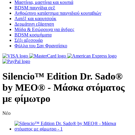
Μαστίγια, μαστίγια και κουπιά
BDSM παιχνίδια σεξ
Ανθρώπινο κατάστημα παιχνιδιού κουταβιών
Λατέξ και καουτσούκ
Δερμάτινη εξάρτηση
Μόδα & Εσώρουχα για άνδρες
BDSM κοσμήματα
Σέξι αξεσουάρ
Φύλλα του Σαν Φρανσίσκο
Silencio™ Edition Dr. Sado®
by MEO® - Μάσκα στόματος
με φίμωτρο
Νέο