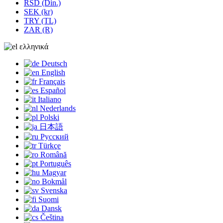
RSD (Din.)
SEK (kr)
TRY (TL)
ZAR (R)
ελληνικά
Deutsch
English
Français
Español
Italiano
Nederlands
Polski
日本語
Русский
Türkçe
Română
Português
Magyar
Bokmål
Svenska
Suomi
Dansk
Čeština