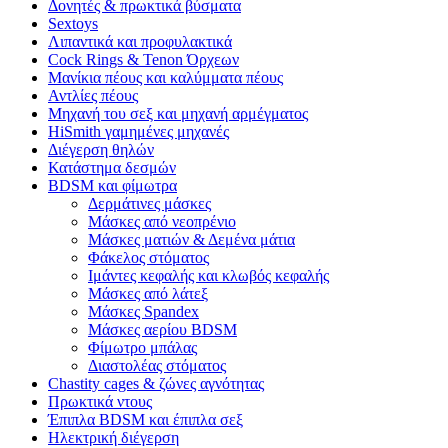
Δονητές & πρωκτικά βύσματα
Sextoys
Λιπαντικά και προφυλακτικά
Cock Rings & Tenon Όρχεων
Μανίκια πέους και καλύμματα πέους
Αντλίες πέους
Μηχανή του σεξ και μηχανή αρμέγματος
HiSmith γαμημένες μηχανές
Διέγερση θηλών
Κατάστημα δεσμών
BDSM και φίμωτρα
Δερμάτινες μάσκες
Μάσκες από νεοπρένιο
Μάσκες ματιών & Δεμένα μάτια
Φάκελος στόματος
Ιμάντες κεφαλής και κλωβός κεφαλής
Μάσκες από λάτεξ
Μάσκες Spandex
Μάσκες αερίου BDSM
Φίμωτρο μπάλας
Διαστολέας στόματος
Chastity cages & ζώνες αγνότητας
Πρωκτικά ντους
Έπιπλα BDSM και έπιπλα σεξ
Ηλεκτρική διέγερση