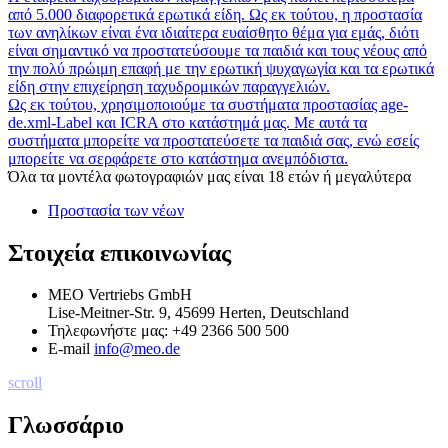
από 5.000 διαφορετικά ερωτικά είδη. Ως εκ τούτου, η προστασία
των ανηλίκων είναι ένα ιδιαίτερα ευαίσθητο θέμα για εμάς, διότι
είναι σημαντικό να προστατεύσουμε τα παιδιά και τους νέους από
την πολύ πρώιμη επαφή με την ερωτική ψυχαγωγία και τα ερωτικά
είδη στην επιχείρηση ταχυδρομικών παραγγελιών.
Ως εκ τούτου, χρησιμοποιούμε τα συστήματα προστασίας age-
de.xml-Label και ICRA στο κατάστημά μας. Με αυτά τα
συστήματα μπορείτε να προστατεύσετε τα παιδιά σας, ενώ εσείς
μπορείτε να σερφάρετε στο κατάστημα ανεμπόδιστα.
Όλα τα μοντέλα φωτογραφιών μας είναι 18 ετών ή μεγαλύτερα
Προστασία των νέων
Στοιχεία επικοινωνίας
MEO Vertriebs GmbH
Lise-Meitner-Str. 9, 45699 Herten, Deutschland
Τηλεφωνήστε μας:
+49 2366 500 500
E-mail
info@meo.de
scroll
Γλωσσάριο