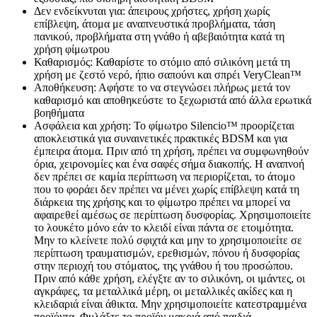
Δεν ενδείκνυται για: άπειρους χρήστες, χρήση χωρίς
επίβλεψη, άτομα με αναπνευστικά προβλήματα, τάση
πανικού, προβλήματα στη γνάθο ή αβεβαιότητα κατά τη
χρήση φίμωτρου
Καθαρισμός: Καθαρίστε το στόμιο από σιλικόνη μετά τη
χρήση με ζεστό νερό, ήπιο σαπούνι και σπρέι VeryClean™
Αποθήκευση: Αφήστε το να στεγνώσει πλήρως μετά τον
καθαρισμό και αποθηκεύστε το ξεχωριστά από άλλα ερωτικά
βοηθήματα
Ασφάλεια και χρήση: Το φίμωτρο Silencio™ προορίζεται
αποκλειστικά για συναινετικές πρακτικές BDSM και για
έμπειρα άτομα. Πριν από τη χρήση, πρέπει να συμφωνηθούν
όρια, χειρονομίες και ένα σαφές σήμα διακοπής. Η αναπνοή
δεν πρέπει σε καμία περίπτωση να περιορίζεται, το άτομο
που το φοράει δεν πρέπει να μένει χωρίς επίβλεψη κατά τη
διάρκεια της χρήσης και το φίμωτρο πρέπει να μπορεί να
αφαιρεθεί αμέσως σε περίπτωση δυσφορίας. Χρησιμοποιείτε
το λουκέτο μόνο εάν το κλειδί είναι πάντα σε ετοιμότητα.
Μην το κλείνετε πολύ σφιχτά και μην το χρησιμοποιείτε σε
περίπτωση τραυματισμών, ερεθισμών, πόνου ή δυσφορίας
στην περιοχή του στόματος, της γνάθου ή του προσώπου.
Πριν από κάθε χρήση, ελέγξτε αν το σιλικόνη, οι ιμάντες, οι
αγκράφες, τα μεταλλικά μέρη, οι μεταλλικές ακίδες και η
κλειδαριά είναι άθικτα. Μην χρησιμοποιείτε κατεστραμμένα
προϊόντα. Φυλάξτε το προϊόν μακριά από παιδιά.