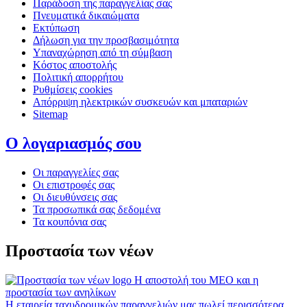
Παράδοση της παραγγελίας σας
Πνευματικά δικαιώματα
Εκτύπωση
Δήλωση για την προσβασιμότητα
Υπαναχώρηση από τη σύμβαση
Κόστος αποστολής
Πολιτική απορρήτου
Ρυθμίσεις cookies
Απόρριψη ηλεκτρικών συσκευών και μπαταριών
Sitemap
Ο λογαριασμός σου
Οι παραγγελίες σας
Οι επιστροφές σας
Οι διευθύνσεις σας
Τα προσωπικά σας δεδομένα
Τα κουπόνια σας
Προστασία των νέων
Η αποστολή του MEO και η
προστασία των ανηλίκων
Η εταιρεία ταχυδρομικών παραγγελιών μας πωλεί περισσότερα